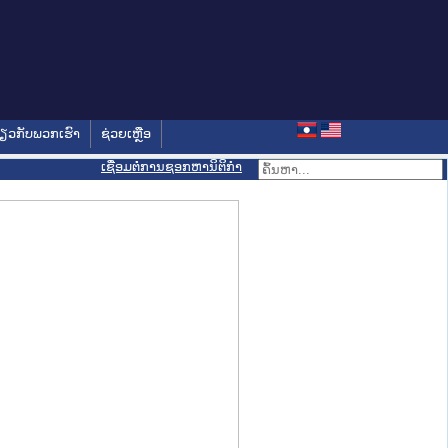
່ຽວກັບພວກເຮົາ
ຊ່ວຍເຫຼືອ
ເຊື່ອມຕໍ່ການຊອກຫານິຕິກຳ