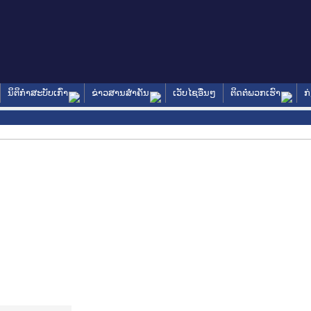
ນິຕິກໍາສະບັບເກົ່າ
ຂ່າວສານສໍາຄັນ
ເວັບໄຊອື່ນໆ
ຕິດຕໍ່ພວກເຮົາ
ກ