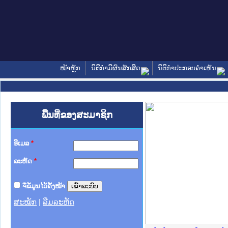
ໜ້າຫຼັກ
ນິຕິກໍາມີຜົນສັກສິດ
ນິຕິກໍາປະກອບຄໍາເຫັນ
ພື້ນທີ່ຂອງສະມາຊິກ
ອີເມລ
*
ລະຫັດ
*
ຈື່ຂໍ້ມູນໄວ້ຄັ້ງໜ້າ
ສະໝັກ
|
ລືມລະຫັດ