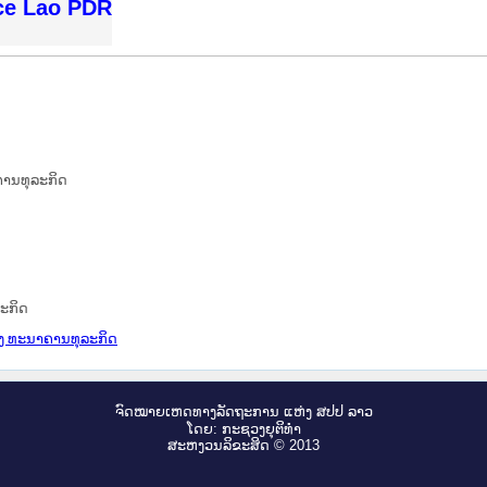
ice Lao PDR
ຄານທຸລະກິດ
ລະກິດ
ຂອງ ທະນາຄານທຸລະກິດ
ຈົດ​ໝາຍ​ເຫດ​ທາງ​ລັດ​ຖະ​ການ ແຫ່ງ ສ​ປ​ປ ລາວ
ໂດຍ: ກະ​ຊວງຍຸ​ຕິ​ທຳ
ສະ​ຫງວນ​ລິ​ຂະ​ສິດ © 2013