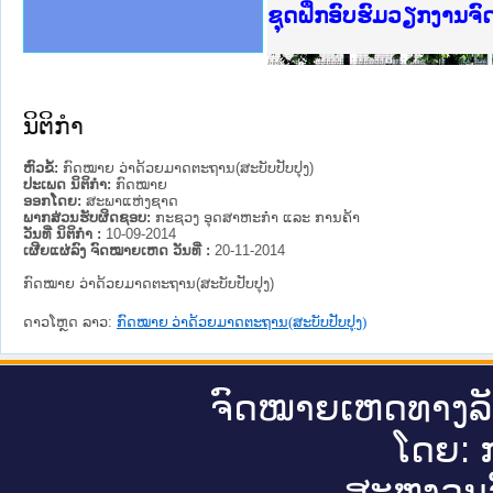
Ministry of Justice 
ເຜີຍແຜ່ວັບໄຊຈົດໝາຍເ
ກະຊວງຍຸຕິທຳ
ຊຸດຝຶກອົບຮົມວຽກງານຈ
ກອງປະຊຸມທົບທວນຄືນກາ
ຝຶກອົບຮົມ ຜູ່ປະສານງ
ຝຶກອົບຮົມ ຜູ່ປະສານງ
ເຜີຍແຜ່ແອັບກົດໝາຍລາ
ເຜີຍແຜ່ແອັບກົດໝາຍລາ
ຍົກລະດັບວຽກງານຈົດໝ
ຊຸດຝຶກອົບຮົມວຽກງານ
ນິຕິກໍາ
ຫົວຂໍ້:
ກົດໝາຍ ວ່າດ້ວຍມາດຕະຖານ(ສະບັບປັບປຸງ)
ປະເພດ ນິຕິກໍາ:
ກົດໝາຍ
ອອກໂດຍ:
ສະພາແຫ່ງຊາດ
ພາກສ່ວນຮັບຜິດຊອບ:
ກະຊວງ ອຸດສາຫະກຳ ແລະ ການຄ້າ
ວັນທີ່ ນິຕິກໍາ :
10-09-2014
ເຜີຍແຜ່ລົງ ຈົດໝາຍເຫດ ວັນທີ່ :
20-11-2014
ກົດໝາຍ ວ່າດ້ວຍມາດຕະຖານ(ສະບັບປັບປຸງ)
ດາວໂຫຼດ ລາວ:
ກົດໝາຍ ວ່າດ້ວຍມາດຕະຖານ(ສະບັບປັບປຸງ)
ຈົດ​ໝາຍ​ເຫດ​ທາງ​ລ
ໂດຍ: ກ
ສະ​ຫງວນ​ລ