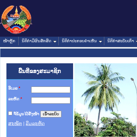
ໜ້າຫຼັກ
ນິຕິກໍາມີຜົນສັກສິດ
ນິຕິກໍາປະກອບຄໍາເຫັນ
ນິຕິກໍາສະບັບເກົ່າ
ພື້ນທີ່ຂອງສະມາຊິກ
ອີເມລ
*
ລະຫັດ
*
ຈື່ຂໍ້ມູນໄວ້ຄັ້ງໜ້າ
ສະໝັກ
|
ລືມລະຫັດ