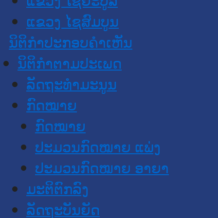
ແຂວງ ໄຊສົມບູນ
ນິຕິກໍາປະກອບຄໍາເຫັນ
ນິຕິກໍາຕາມປະເພດ
ລັດຖະທໍາມະນູນ
ກົດໝາຍ
ກົດໝາຍ
ປະມວນກົດໝາຍ ແພ່ງ
ປະມວນກົດໝາຍ ອາຍາ
ມະຕິຕົກລົງ
ລັດຖະບັນຍັດ