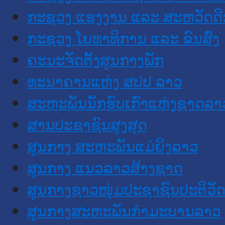
ກະຊວງ ແຮງງານ ແລະ ສະຫວັດດີ
ກະຊວງ ໂຍທາທິການ ແລະ ຂົນສົ່ງ
ຄະນະຈັດຕັ້ງສູນກາງພັກ
ທະນາຄານແຫ່ງ ສປປ ລາວ
ສະຫະພັນນັກຮົບເກົ່າແຫ່ງຊາດລາ
ສານປະຊາຊົນສູງສຸດ
ສູນກາງ ສະຫະພັນແມ່ຍິງລາວ
ສູນກາງ ແນວລາວສ້າງຊາດ
ສູນກາງຊາວໜຸ່ມປະຊາຊົນປະຕິວັ
ສູນກາງສະຫະພັນກຳມະບານລາວ