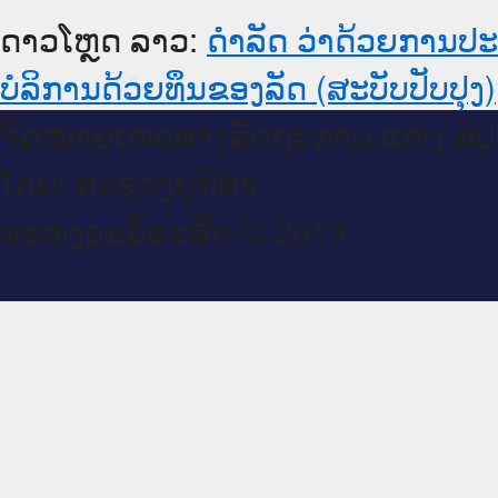
ດາວໂຫຼດ ລາວ:
ດຳລັດ ວ່າດ້ວຍການປະມ
ບໍລິການດ້ວຍທຶນຂອງລັດ (ສະບັບປັບປຸງ)
ຈົດ​ໝາຍ​ເຫດ​ທາງ​ລັດ​ຖະ​ການ ແຫ່ງ ສ​
ໂດຍ: ກະ​ຊວງຍຸ​ຕິ​ທຳ
ສະ​ຫງວນ​ລິ​ຂະ​ສິດ © 2013