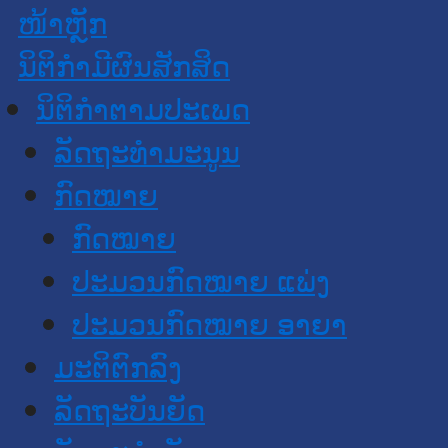
ໜ້າຫຼັກ
ນິຕິກໍາມີຜົນສັກສິດ
ນິຕິກໍາຕາມປະເພດ
ລັດຖະທໍາມະນູນ
ກົດໝາຍ
ກົດໝາຍ
ປະມວນກົດໝາຍ ແພ່ງ
ປະມວນກົດໝາຍ ອາຍາ
ມະຕິຕົກລົງ
ລັດຖະບັນຍັດ