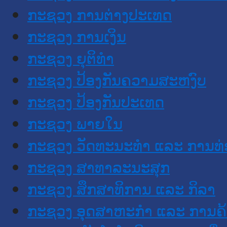
ກະຊວງ ການຕ່າງປະເທດ
ກະຊວງ ການເງິນ
ກະຊວງ ຍຸຕິທໍາ
ກະຊວງ ປ້ອງກັນຄວາມສະຫງົບ
ກະຊວງ ປ້ອງກັນປະເທດ
ກະຊວງ ພາຍໃນ
ກະຊວງ ວັດທະນະທຳ ແລະ ການທ່
ກະຊວງ ສາທາລະນະສຸກ
ກະຊວງ ສຶກສາທິການ ແລະ ກິລາ
ກະຊວງ ອຸດສາຫະກຳ ແລະ ການຄ້