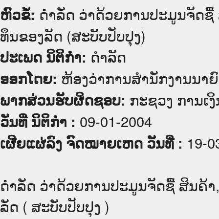
ດຳລັດ ວ່າດ້ວຍການປະມູນຈັດຊື້
ຫົວຂໍ້:
ທຶນຂອງລັດ (ສະບັບປັບປຸງ)
ດໍາລັດ
ປະເພດ ນິຕິກໍາ:
ຫ້ອງວ່າການສຳນັກງານນາຍົ
ອອກໂດຍ:
ກະຊວງ ການເງິ
ພາກສ່ວນຮັບຜິດຊອບ:
09-01-2004
ວັນທີ່ ນິຕິກໍາ :
19-0
ເຜີຍແຜ່ລົງ ຈົດໝາຍເຫດ ວັນທີ່ :
ດຳລັດ ວ່າດ້ວຍການປະມູນຈັດຊື້ ສິນຄ້
ລັດ ( ສະບັບປັບປຸງ )