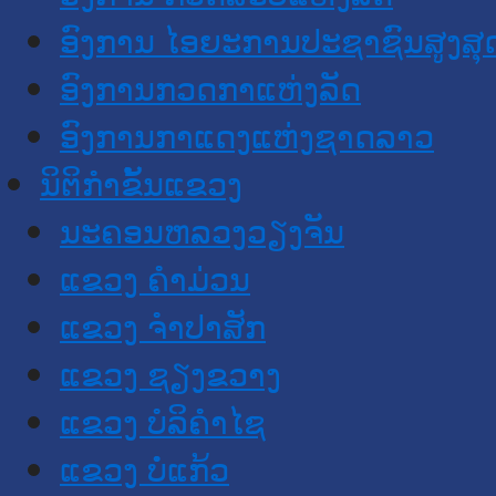
ອົງການ ໄອຍະການປະຊາຊົນສູງສຸ
ອົງການກວດກາແຫ່ງລັດ
ອົງການກາແດງແຫ່ງຊາດລາວ
ນິຕິກໍາຂັ້ນແຂວງ
ນະ​ຄອນ​ຫລວງວຽງຈັນ
ແຂວງ ຄໍາມ່ວນ
ແຂວງ ຈໍາປາສັກ
ແຂວງ ຊຽງຂວາງ
ແຂວງ ບໍລິຄໍາໄຊ
ແຂວງ ບໍ່ແກ້ວ