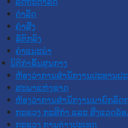
ລັດຖະດໍາລັດ
ດໍາລັດ
ຄໍາສັ່ງ
ຂໍ້ຕົກລົງ
ຄໍາແນະນໍາ
ນິຕິກໍາຂັ້ນສູນກາງ
ຫ້ອງວ່າການສໍານັກງານປະທານປ
ສະພາແຫ່ງຊາດ
ຫ້ອງວ່າການສຳນັກງານນາຍົກລັດຖ
ກະຊວງ ກະສິກຳ ແລະ ສິ່ງແວດລ້ອ
ກະຊວງ ການຕ່າງປະເທດ