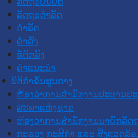
ລັດຖະບັນຍັດ
ລັດຖະດໍາລັດ
ດໍາລັດ
ຄໍາສັ່ງ
ຂໍ້ຕົກລົງ
ຄໍາແນະນໍາ
ນິຕິກໍາຂັ້ນສູນກາງ
ຫ້ອງວ່າການສໍານັກງານປະທານປ
ສະພາແຫ່ງຊາດ
ຫ້ອງວ່າການສຳນັກງານນາຍົກລັດຖ
ກະຊວງ ກະສິກຳ ແລະ ສິ່ງແວດລ້ອ