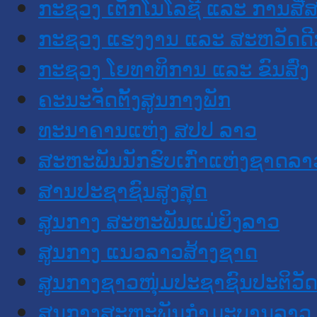
ກະຊວງ ເຕັກໂນໂລຊີ ແລະ ການສື່
ກະຊວງ ແຮງງານ ແລະ ສະຫວັດດີ
ກະຊວງ ໂຍທາທິການ ແລະ ຂົນສົ່ງ
ຄະນະຈັດຕັ້ງສູນກາງພັກ
ທະນາຄານແຫ່ງ ສປປ ລາວ
ສະຫະພັນນັກຮົບເກົ່າແຫ່ງຊາດລາ
ສານປະຊາຊົນສູງສຸດ
ສູນກາງ ສະຫະພັນແມ່ຍິງລາວ
ສູນກາງ ແນວລາວສ້າງຊາດ
ສູນກາງຊາວໜຸ່ມປະຊາຊົນປະຕິວັ
ສູນກາງສະຫະພັນກຳມະບານລາວ