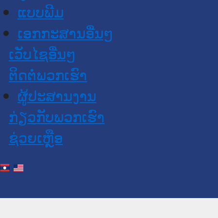
ແບບພີມ
ເອກກະສານອື່ນໆ
ເວັບໄຊອື່ນໆ
ຕິດຕໍ່ພວກເຮົາ
ຜູ້ປະສານງານ
ກ່ຽວກັບພວກເຮົາ
ຊ່ວຍເຫຼືອ