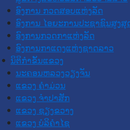
ອົງການ ກວດສອບແຫ່ງລັດ
ອົງການ ໄອຍະການປະຊາຊົນສູງສຸ
ອົງການກວດກາແຫ່ງລັດ
ອົງການກາແດງແຫ່ງຊາດລາວ
ນິຕິກໍາຂັ້ນແຂວງ
ນະ​ຄອນ​ຫລວງວຽງຈັນ
ແຂວງ ຄໍາມ່ວນ
ແຂວງ ຈໍາປາສັກ
ແຂວງ ຊຽງຂວາງ
ແຂວງ ບໍລິຄໍາໄຊ