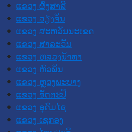
ແຂວງ ຜົ້ງສາລີ
ແຂວງ ວຽງຈັນ
ແຂວງ ສະຫວັນນະເຂດ
ແຂວງ ສາລະວັນ
ແຂວງ ຫລວງນໍ້າທາ
ແຂວງ ຫົວພັນ
ແຂວງ ຫຼວງພະບາງ
ແຂວງ ອັດຕະປື
ແຂວງ ອຸດົມໄຊ
ແຂວງ ເຊກອງ
ແຂວງ ໄຊຍະບູລີ