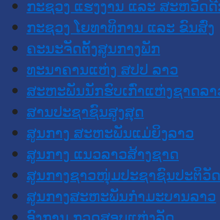
ກະຊວງ ແຮງງານ ແລະ ສະຫວັດດີ
ກະຊວງ ໂຍທາທິການ ແລະ ຂົນສົ່ງ
ຄະນະຈັດຕັ້ງສູນກາງພັກ
ທະນາຄານແຫ່ງ ສປປ ລາວ
ສະຫະພັນນັກຮົບເກົ່າແຫ່ງຊາດລາ
ສານປະຊາຊົນສູງສຸດ
ສູນກາງ ສະຫະພັນແມ່ຍິງລາວ
ສູນກາງ ແນວລາວສ້າງຊາດ
ສູນກາງຊາວໜຸ່ມປະຊາຊົນປະຕິວັ
ສູນກາງສະຫະພັນກຳມະບານລາວ
ອົງການ ກວດສອບແຫ່ງລັດ