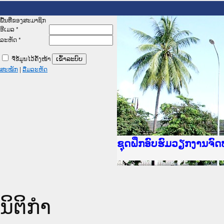
ພື້ນທີ່ຂອງສະມາຊິກ
ອີເມລ
*
ລະຫັດ
*
ຈື່ຂໍ້ມູນໄວ້ຄັ້ງໜ້າ
ສະໝັກ
|
ລືມລະຫັດ
Ministry of Justice L
ເຜີຍແຜ່ວັບໄຊຈົດໝາຍເຫ
ກະຊວງຍຸຕິທຳ
ຊຸດຝຶກອົບຮົມວຽກງານຈ
ກອງປະຊຸມທົບທວນຄືນການ
ຝຶກອົບຮົມ ຜູ່ປະສານງາ
ຝຶກອົບຮົມ ຜູ່ປະສານງາ
ເຜີຍແຜ່ແອັບກົດໝາຍລາວ
ເຜີຍແຜ່ແອັບກົດໝາຍລາວ
ຍົກລະດັບວຽກງານຈົດໝາ
ຊຸດຝຶກອົບຮົມວຽກງານຈ
ນິຕິກໍາ