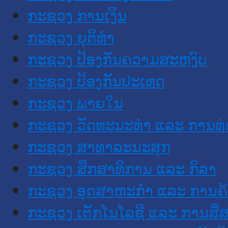
ກະຊວງ ການເງິນ
ກະຊວງ ຍຸຕິທໍາ
ກະຊວງ ປ້ອງກັນຄວາມສະຫງົບ
ກະຊວງ ປ້ອງກັນປະເທດ
ກະຊວງ ພາຍໃນ
ກະຊວງ ວັດທະນະທຳ ແລະ ການທ່
ກະຊວງ ສາທາລະນະສຸກ
ກະຊວງ ສຶກສາທິການ ແລະ ກິລາ
ກະຊວງ ອຸດສາຫະກຳ ແລະ ການຄ້
ກະຊວງ ເຕັກໂນໂລຊີ ແລະ ການສື່