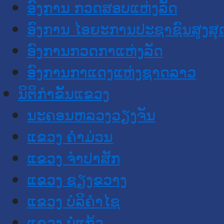
ອົງການ ກວດສອບແຫ່ງລັດ
ອົງການ ໄອຍະການປະຊາຊົນສູງສຸ
ອົງການກວດກາແຫ່ງລັດ
ອົງການກາແດງແຫ່ງຊາດລາວ
ນິຕິກໍາຂັ້ນແຂວງ
ນະ​ຄອນ​ຫລວງວຽງຈັນ
ແຂວງ ຄໍາມ່ວນ
ແຂວງ ຈໍາປາສັກ
ແຂວງ ຊຽງຂວາງ
ແຂວງ ບໍລິຄໍາໄຊ
ແຂວງ ບໍ່ແກ້ວ