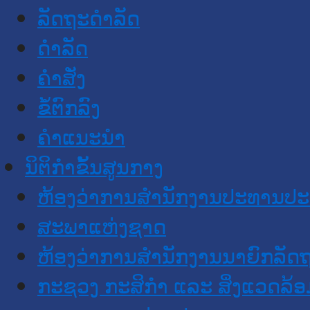
ລັດຖະດໍາລັດ
ດໍາລັດ
ຄໍາສັ່ງ
ຂໍ້ຕົກລົງ
ຄໍາແນະນໍາ
ນິຕິກຳຂັ້ນສູນກາງ
ຫ້ອງວ່າການສໍານັກງານປະທານປ
ສະພາແຫ່ງຊາດ
ຫ້ອງວ່າການສຳນັກງານນາຍົກລັດຖ
ກະຊວງ ກະສິກຳ ແລະ ສິ່ງແວດລ້ອ