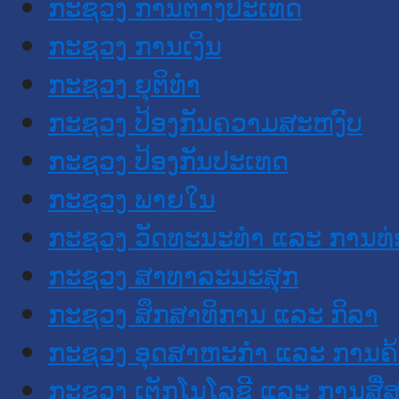
ກະຊວງ ການຕ່າງປະເທດ
ກະຊວງ ການເງິນ
ກະຊວງ ຍຸຕິທໍາ
ກະຊວງ ປ້ອງກັນຄວາມສະຫງົບ
ກະຊວງ ປ້ອງກັນປະເທດ
ກະຊວງ ພາຍໃນ
ກະຊວງ ວັດທະນະທຳ ແລະ ການທ່
ກະຊວງ ສາທາລະນະສຸກ
ກະຊວງ ສຶກສາທິການ ແລະ ກິລາ
ກະຊວງ ອຸດສາຫະກຳ ແລະ ການຄ້
ກະຊວງ ເຕັກໂນໂລຊີ ແລະ ການສື່