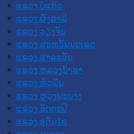
ແຂວງ ບໍ່ແກ້ວ
ແຂວງ ຜົ້ງສາລີ
ແຂວງ ວຽງຈັນ
ແຂວງ ສະຫວັນນະເຂດ
ແຂວງ ສາລະວັນ
ແຂວງ ຫລວງນໍ້າທາ
ແຂວງ ຫົວພັນ
ແຂວງ ຫຼວງພະບາງ
ແຂວງ ອັດຕະປື
ແຂວງ ອຸດົມໄຊ
ແຂວງ ເຊກອງ