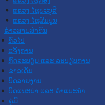
ແຂວງ ໄຊຍະບູລີ
ແຂວງ ໄຊສົມບູນ
ຂ່າວສານສໍາຄັນ
​ທົ່ວ​ໄປ
ແຈ້ງການ
ກົດລະບຽບ ແລະ ລະບຽບການ
ຂ່າວເດັ່ນ
ບົດລາຍງານ
ບົດແນະນໍາ ແລະ ຄໍາແນະນໍາ
ຄູ່ມື