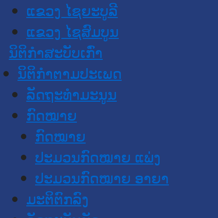
ແຂວງ ໄຊຍະບູລີ
ແຂວງ ໄຊສົມບູນ
ນິຕິກໍາສະບັບເກົ່າ
ນິຕິກຳຕາມປະເພດ
ລັດຖະທໍາມະນູນ
ກົດໝາຍ
ກົດໝາຍ
ປະມວນກົດໝາຍ ແພ່ງ
ປະມວນກົດໝາຍ ອາຍາ
ມະຕິຕົກລົງ