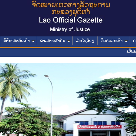
ນິຕິກໍາສະບັບເກົ່າ
ຂ່າວສານສໍາຄັນ
ເວັບໄຊອື່ນໆ
ຕິດຕໍ່ພວກເຮົາ
ກ
ເຊື່