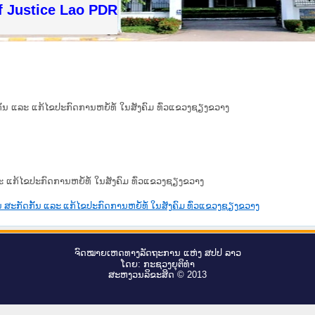
f Justice Lao PDR
້ນ ແລະ ແກ້ໄຂປະກົດການຫຍໍ້ທໍ້ ໃນສັງຄົມ ທົ່ວແຂວງຊຽງຂວາງ
ະ ແກ້ໄຂປະກົດການຫຍໍ້ທໍ້ ໃນສັງຄົມ ທົ່ວແຂວງຊຽງຂວາງ
 ສະກັດກັ້ນ ແລະ ແກ້ໄຂປະກົດການຫຍໍ້ທໍ້ ໃນສັງຄົມ ທົ່ວແຂວງຊຽງຂວາງ
ຈົດ​ໝາຍ​ເຫດ​ທາງ​ລັດ​ຖະ​ການ ແຫ່ງ ສ​ປ​ປ ລາວ
ໂດຍ: ກະ​ຊວງຍຸ​ຕິ​ທຳ
ສະ​ຫງວນ​ລິ​ຂະ​ສິດ © 2013