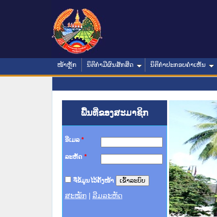
ໜ້າຫຼັກ
ນິຕິກໍາມີຜົນສັກສິດ
ນິຕິກໍາປະກອບຄໍາເຫັນ
ພື້ນທີ່ຂອງສະມາຊິກ
ອີເມລ
*
ລະຫັດ
*
ຈື່ຂໍ້ມູນໄວ້ຄັ້ງໜ້າ
ສະໝັກ
|
ລືມລະຫັດ