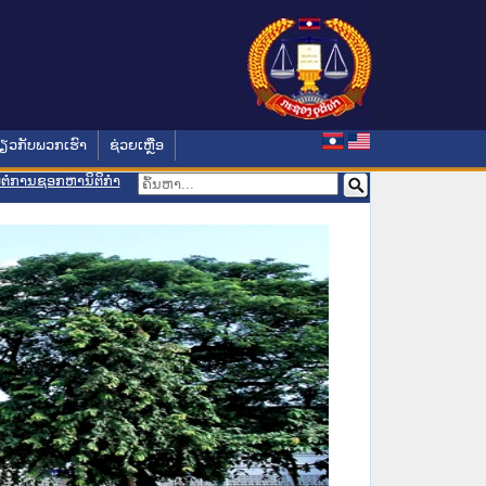
່ຽວກັບພວກເຮົາ
ຊ່ວຍເຫຼືອ
ອມຕໍ່ການຊອກຫານິຕິກຳ