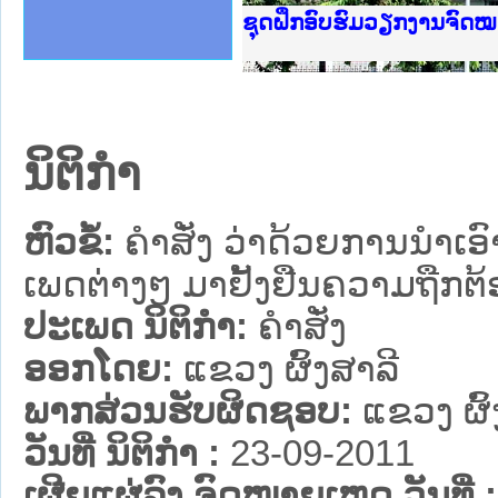
Ministry of Justice Lao
ເຜີຍແຜ່ວັບໄຊຈົດໝາຍເຫດທ
ກະຊວງຍຸຕິທຳ
ຊຸດຝຶກອົບຮົມວຽກງານຈົດ
ກອງປະຊຸມທົບທວນຄືນການຈ
ຝຶກອົບຮົມ ຜູ່ປະສານງານ
ຝຶກອົບຮົມ ຜູ່ປະສານງານ
ເຜີຍແຜ່ແອັບກົດໝາຍລາວ 
ເຜີຍແຜ່ແອັບກົດໝາຍລາວ ແ
ຍົກລະດັບວຽກງານຈົດໝາຍເ
ຊຸດຝຶກອົບຮົມວຽກງານຈົດ
ນິຕິກໍາ
ຫົວຂໍ້:
ຄຳສັ່ງ ວ່າດ້ວຍການນຳເອ
ເພດຕ່າງໆ ມາຢັ້ງຢືນຄວາມຖືກຕ
ປະເພດ ນິຕິກໍາ:
ຄໍາສັ່ງ
ອອກໂດຍ:
ແຂວງ ຜົ້ງສາລີ
ພາກສ່ວນຮັບຜິດຊອບ:
ແຂວງ ຜົ້
ວັນທີ່ ນິຕິກໍາ :
23-09-2011
ເຜີຍແຜ່ລົງ ຈົດໝາຍເຫດ ວັນທີ່ :