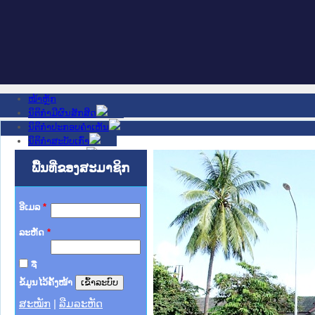
ໜ້າຫຼັກ
ນິຕິກໍາມີຜົນສັກສິດ
ນິຕິກໍາປະກອບຄໍາເຫັນ
ນິຕິກໍາສະບັບເກົ່າ
ຂ່າວສານສໍາຄັນ
ເວັບໄຊອື່ນໆ
ພື້ນທີ່ຂອງສະມາຊິກ
ຕິດຕໍ່ພວກເຮົາ
ກ່ຽວກັບພວກເຮົາ
ຊ່ວຍເຫຼືອ
ອີເມລ
*
ລະຫັດ
*
ຈື່
ຂໍ້ມູນໄວ້ຄັ້ງໜ້າ
ສະໝັກ
|
ລືມລະຫັດ