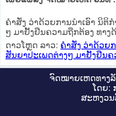
ຄຳສັ່ງ ວ່າດ້ວຍການນຳເອົາ ນິ
ໆ ມາຢັ້ງຢືນຄວາມຖືກຕ້ອງ ທາງ
ດາວໂຫຼດ ລາວ:
ຄຳສັ່ງ ວ່າດ້ວ
ສັນຍາປະເພດຕ່າງໆ ມາຢັ້ງຢືນ
ຈົດ​ໝາຍ​ເຫດ​ທາງ​ລ
ໂດຍ: ກ
ສະ​ຫງວນ​ລ