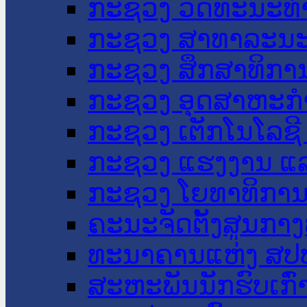
ກະຊວງ ວັດທະນະທຳ
ກະຊວງ ສາທາລະນະ
ກະຊວງ ສຶກສາທິການ
ກະຊວງ ອຸດສາຫະກຳ
ກະຊວງ ເຕັກໂນໂລຊີ
ກະຊວງ ແຮງງານ ແລ
ກະຊວງ ໂຍທາທິການ 
ຄະນະຈັດຕັ້ງສູນກາງ
ທະນາຄານແຫ່ງ ສປ
ສະຫະພັນນັກຮົບເກົ