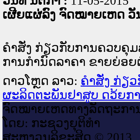
ວັນທີ່ ນິຕິກໍາ :
11-05-2015
ເຜີຍແຜ່ລົງ ຈົດໝາຍເຫດ ວັນທ
ຄຳສັ່ງ ກ່ຽວກັບການຄວບຄຸ
ການກຳນົດລາຄາ ຂາຍຍ່ອຍຕ
ດາວໂຫຼດ ລາວ:
ຄຳສັ່ງ ກ່
ຜະລິດຕະພັນຢາສູບ ດວ້ຍກ
ຈົດ​ໝາຍ​ເຫດ​ທາງ​ລັດ​ຖະ​ກາ
ໂດຍ: ກະ​ຊວງຍຸ​ຕິ​ທຳ
ສະ​ຫງວນ​ລິ​ຂະ​ສິດ © 2013