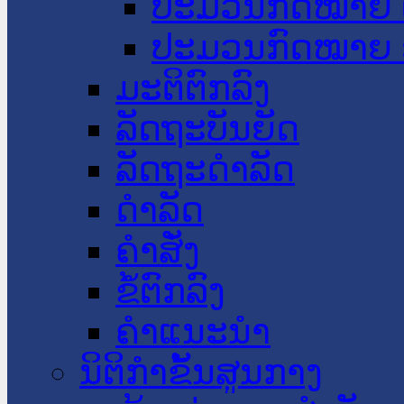
ປະມວນກົດໝາຍ 
ປະມວນກົດໝາຍ 
ມະຕິຕົກລົງ
ລັດຖະບັນຍັດ
ລັດຖະດໍາລັດ
ດໍາລັດ
ຄໍາສັ່ງ
ຂໍ້ຕົກລົງ
ຄໍາແນະນໍາ
ນິຕິກຳຂັ້ນສູນກາງ