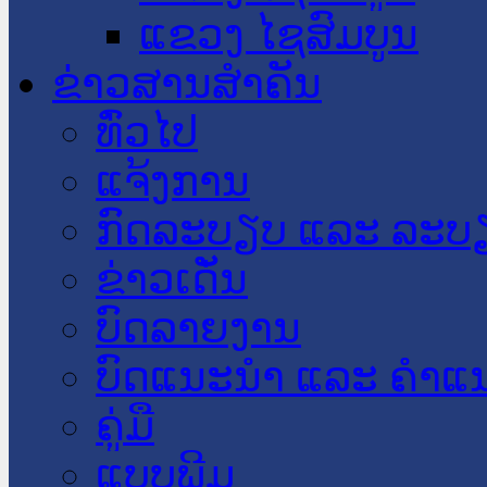
ແຂວງ ໄຊສົມບູນ
ຂ່າວສານສໍາຄັນ
​ທົ່ວ​ໄປ
ແຈ້ງການ
ກົດລະບຽບ ແລະ ລະບ
ຂ່າວເດັ່ນ
ບົດລາຍງານ
ບົດແນະນໍາ ແລະ ຄໍາແ
ຄູ່ມື
ແບບພີມ