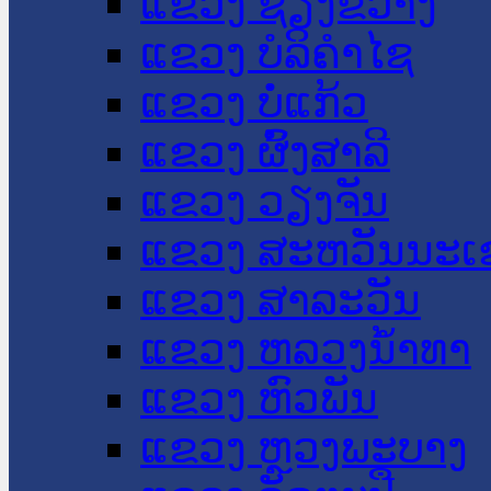
ແຂວງ ຊຽງຂວາງ
ແຂວງ ບໍລິຄໍາໄຊ
ແຂວງ ບໍ່ແກ້ວ
ແຂວງ ຜົ້ງສາລີ
ແຂວງ ວຽງຈັນ
ແຂວງ ສະຫວັນນະເ
ແຂວງ ສາລະວັນ
ແຂວງ ຫລວງນໍ້າທາ
ແຂວງ ຫົວພັນ
ແຂວງ ຫຼວງພະບາງ