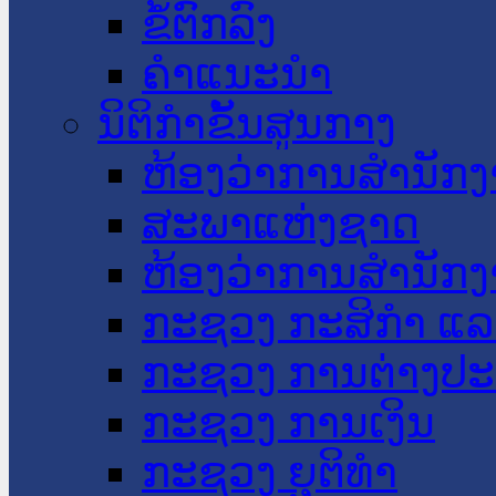
ຂໍ້ຕົກລົງ
ຄໍາແນະນໍາ
ນິຕິກໍາຂັ້ນສູນກາງ
ຫ້ອງວ່າການສໍານັ
ສະພາແຫ່ງຊາດ
ຫ້ອງວ່າການສຳນັກງ
ກະຊວງ ກະສິກຳ ແລະ
ກະຊວງ ການຕ່າງປ
ກະຊວງ ການເງິນ
ກະຊວງ ຍຸຕິທໍາ