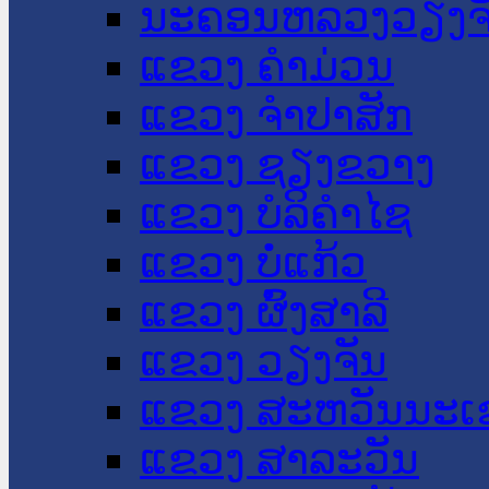
ນະ​ຄອນ​ຫລວງວຽງຈ
ແຂວງ ຄໍາມ່ວນ
ແຂວງ ຈໍາປາສັກ
ແຂວງ ຊຽງຂວາງ
ແຂວງ ບໍລິຄໍາໄຊ
ແຂວງ ບໍ່ແກ້ວ
ແຂວງ ຜົ້ງສາລີ
ແຂວງ ວຽງຈັນ
ແຂວງ ສະຫວັນນະເ
ແຂວງ ສາລະວັນ