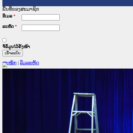
ພື້ນທີ່ຂອງສະມາຊິກ
ອີເມລ
*
ລະຫັດ
*
ຈື່ຂໍ້ມູນໄວ້ຄັ້ງໜ້າ
ສະໝັກ
|
ລືມລະຫັດ