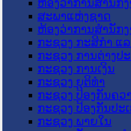
ຫ້ອງວ່າການສໍານັ
ສະພາແຫ່ງຊາດ
ຫ້ອງວ່າການສຳນັກງ
ກະຊວງ ກະສິກຳ ແລະ
ກະຊວງ ການຕ່າງປ
ກະຊວງ ການເງິນ
ກະຊວງ ຍຸຕິທໍາ
ກະຊວງ ປ້ອງກັນຄວ
ກະຊວງ ປ້ອງກັນປະ
ກະຊວງ ພາຍໃນ