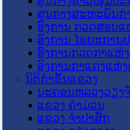
ສູນກາງຊາວໜຸ່ມປະ
ສູນກາງສະຫະພັນກ
ອົງການ ກວດສອບແຫ
ອົງການ ໄອຍະການປ
ອົງການກວດກາແຫ່ງ
ອົງການກາແດງແຫ່
ນິຕິກໍາຂັ້ນແຂວງ
ນະ​ຄອນ​ຫລວງວຽງຈ
ແຂວງ ຄໍາມ່ວນ
ແຂວງ ຈໍາປາສັກ