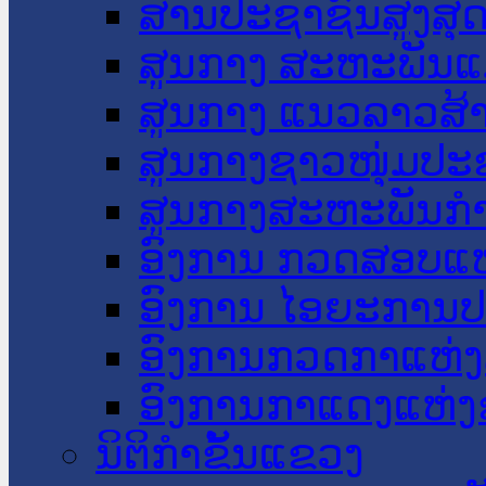
ສານປະຊາຊົນສູງສຸ
ສູນກາງ ສະຫະພັນແ
ສູນກາງ ແນວລາວສ້
ສູນກາງຊາວໜຸ່ມປະ
ສູນກາງສະຫະພັນກ
ອົງການ ກວດສອບແຫ
ອົງການ ໄອຍະການປ
ອົງການກວດກາແຫ່ງ
ອົງການກາແດງແຫ່
ນິຕິກໍາຂັ້ນແຂວງ