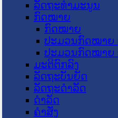
ລັດຖະທໍາມະນູນ
ກົດໝາຍ
ກົດໝາຍ
ປະມວນກົດໝາຍ 
ປະມວນກົດໝາຍ 
ມະຕິຕົກລົງ
ລັດຖະບັນຍັດ
ລັດຖະດໍາລັດ
ດໍາລັດ
ຄໍາສັ່ງ