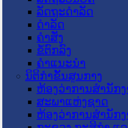
ລັດຖະດໍາລັດ
ດໍາລັດ
ຄໍາສັ່ງ
ຂໍ້ຕົກລົງ
ຄໍາແນະນໍາ
ນິຕິກໍາຂັ້ນສູນກາງ
ຫ້ອງວ່າການສໍານັ
ສະພາແຫ່ງຊາດ
ຫ້ອງວ່າການສຳນັກງ
ກະຊວງ ກະສິກຳ ແລະ