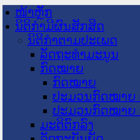
ໜ້າຫຼັກ
ນິຕິກໍາມີຜົນສັກສິດ
ນິຕິກໍາຕາມປະເພດ
ລັດຖະທໍາມະນູນ
ກົດໝາຍ
ກົດໝາຍ
ປະມວນກົດໝາຍ 
ປະມວນກົດໝາຍ 
ມະຕິຕົກລົງ
ລັດຖະບັນຍັດ