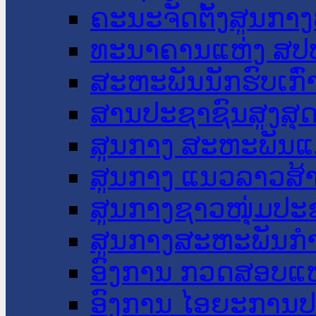
ຄະນະຈັດຕັ້ງສູນກາງ
ທະນາຄານແຫ່ງ ສປ
ສະຫະພັນນັກຮົບເກົ
ສານປະຊາຊົນສູງສຸ
ສູນກາງ ສະຫະພັນແ
ສູນກາງ ແນວລາວສ້
ສູນກາງຊາວໜຸ່ມປະ
ສູນກາງສະຫະພັນກ
ອົງການ ກວດສອບແຫ
ອົງການ ໄອຍະການປ