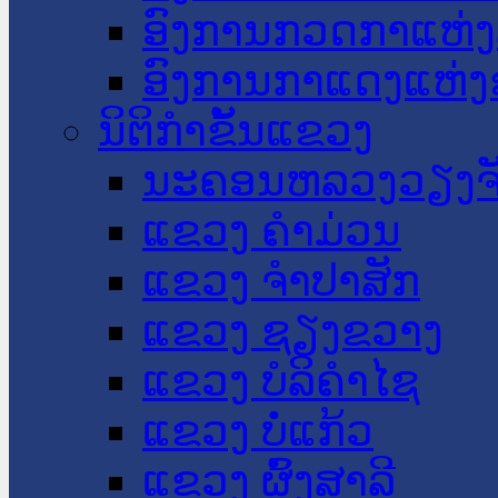
ອົງການກວດກາແຫ່ງ
ອົງການກາແດງແຫ່
ນິຕິກໍາຂັ້ນແຂວງ
ນະ​ຄອນ​ຫລວງວຽງຈ
ແຂວງ ຄໍາມ່ວນ
ແຂວງ ຈໍາປາສັກ
ແຂວງ ຊຽງຂວາງ
ແຂວງ ບໍລິຄໍາໄຊ
ແຂວງ ບໍ່ແກ້ວ
ແຂວງ ຜົ້ງສາລີ