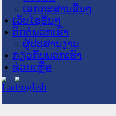
ເອກກະສານອື່ນໆ
ເວັບໄຊອື່ນໆ
ຕິດຕໍ່ພວກເຮົາ
ຜູ້ປະສານງານ
ກ່ຽວກັບພວກເຮົາ
ຊ່ວຍເຫຼືອ