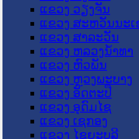
ແຂວງ ວຽງຈັນ
ແຂວງ ສະຫວັນນະເ
ແຂວງ ສາລະວັນ
ແຂວງ ຫລວງນໍ້າທາ
ແຂວງ ຫົວພັນ
ແຂວງ ຫຼວງພະບາງ
ແຂວງ ອັດຕະປື
ແຂວງ ອຸດົມໄຊ
ແຂວງ ເຊກອງ
ແຂວງ ໄຊຍະບູລີ