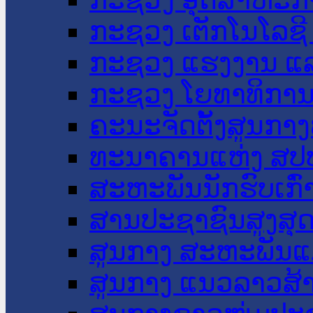
ກະຊວງ ເຕັກໂນໂລຊີ
ກະຊວງ ແຮງງານ ແລ
ກະຊວງ ໂຍທາທິການ 
ຄະນະຈັດຕັ້ງສູນກາງ
ທະນາຄານແຫ່ງ ສປ
ສະຫະພັນນັກຮົບເກົ
ສານປະຊາຊົນສູງສຸ
ສູນກາງ ສະຫະພັນແ
ສູນກາງ ແນວລາວສ້