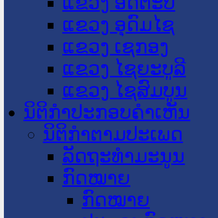
ແຂວງ ອັດຕະປື
ແຂວງ ອຸດົມໄຊ
ແຂວງ ເຊກອງ
ແຂວງ ໄຊຍະບູລີ
ແຂວງ ໄຊສົມບູນ
ນິຕິກໍາປະກອບຄໍາເຫັນ
ນິຕິກໍາຕາມປະເພດ
ລັດຖະທໍາມະນູນ
ກົດໝາຍ
ກົດໝາຍ