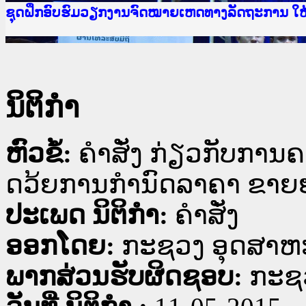
Ministry of Justice Lao PDR
ເຜີຍແຜ່ວັບໄຊຈົດໝາຍເຫດທາງລັດຖະການ ແລະ ແອັບກ
ກະຊວງຍຸຕິທຳ
ຊຸດຝຶກອົບຮົມວຽກງານຈົດໝາຍເຫດທາງລັດຖະການ ໃ
ກອງປະຊຸມທົບທວນຄືນການຈັດຕັ້ງປະຕິບັດວຽກງານຈ
ຝຶກອົບຮົມ ຜູ່ປະສານງານວຽກງານຈົດໝາຍເຫດທາງລັ
ຝຶກອົບຮົມ ຜູ່ປະສານງານວຽກງານຈົດໝາຍເຫດທາງລັດ
ເຜີຍແຜ່ແອັບກົດໝາຍລາວ ແລະ ເວັບໄຊຈົດໝາຍເຫດທ
ເຜີຍແຜ່ແອັບກົດໝາຍລາວ ແລະ ເວັບໄຊຈົດໝາຍເຫດທາ
ຍົກລະດັບວຽກງານຈົດໝາຍເຫດທາງລັດຖະການໃຫ້ຜູ້
ຊຸດຝຶກອົບຮົມວຽກງານຈົດໝາຍເຫດທາງລັດຖະການ ໃ
ນິຕິກໍາ
ຫົວຂໍ້:
ຄຳສັ່ງ ກ່ຽວກັບກາ
ດວ້ຍການກຳນົດລາຄາ ຂາຍຍ
ປະເພດ ນິຕິກໍາ:
ຄໍາສັ່ງ
ອອກໂດຍ:
ກະຊວງ ອຸດສາຫ
ພາກສ່ວນຮັບຜິດຊອບ:
ກະຊ