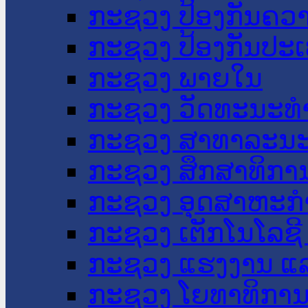
ກະຊວງ ປ້ອງກັນຄວ
ກະຊວງ ປ້ອງກັນປະ
ກະຊວງ ພາຍໃນ
ກະຊວງ ວັດທະນະທຳ
ກະຊວງ ສາທາລະນະ
ກະຊວງ ສຶກສາທິການ
ກະຊວງ ອຸດສາຫະກຳ
ກະຊວງ ເຕັກໂນໂລຊີ
ກະຊວງ ແຮງງານ ແລ
ກະຊວງ ໂຍທາທິການ 