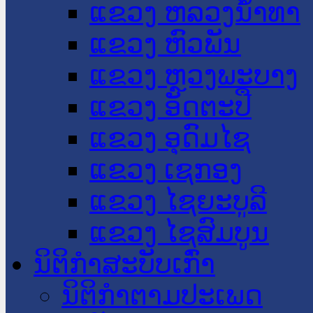
ແຂວງ ຫລວງນໍ້າທາ
ແຂວງ ຫົວພັນ
ແຂວງ ຫຼວງພະບາງ
ແຂວງ ອັດຕະປື
ແຂວງ ອຸດົມໄຊ
ແຂວງ ເຊກອງ
ແຂວງ ໄຊຍະບູລີ
ແຂວງ ໄຊສົມບູນ
ນິຕິກໍາສະບັບເກົ່າ
ນິຕິກຳຕາມປະເພດ