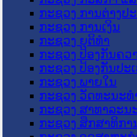
ກະຊວງ ການຕ່າງປ
ກະຊວງ ການເງິນ
ກະຊວງ ຍຸຕິທໍາ
ກະຊວງ ປ້ອງກັນຄວ
ກະຊວງ ປ້ອງກັນປະ
ກະຊວງ ພາຍໃນ
ກະຊວງ ວັດທະນະທຳ
ກະຊວງ ສາທາລະນະ
ກະຊວງ ສຶກສາທິການ
ກະຊວງ ອຸດສາຫະກຳ