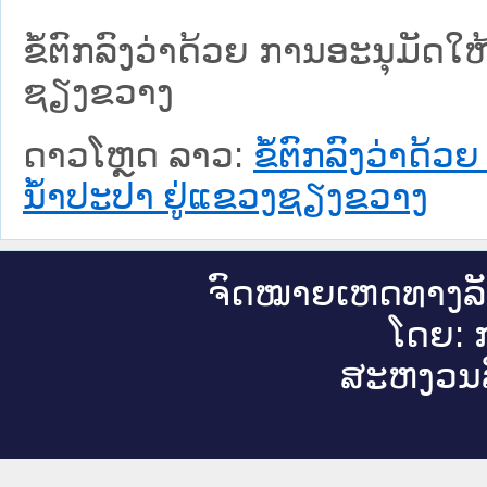
ຂໍ້ຕົກລົງວ່າດ້ວຍ ການອະນຸມັດໃ
ຊຽງຂວາງ
ດາວໂຫຼດ ລາວ:
ຂໍ້ຕົກລົງວ່າດ້
ນ້ຳປະປາ ຢູ່ແຂວງຊຽງຂວາງ
ຈົດ​ໝາຍ​ເຫດ​ທາງ​ລ
ໂດຍ: ກ
ສະ​ຫງວນ​ລ