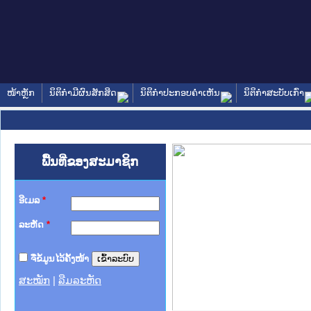
ໜ້າຫຼັກ
ນິຕິກໍາມີຜົນສັກສິດ
ນິຕິກໍາປະກອບຄໍາເຫັນ
ນິຕິກໍາສະບັບເກົ່າ
ພື້ນທີ່ຂອງສະມາຊິກ
ອີເມລ
*
ລະຫັດ
*
ຈື່ຂໍ້ມູນໄວ້ຄັ້ງໜ້າ
ສະໝັກ
|
ລືມລະຫັດ