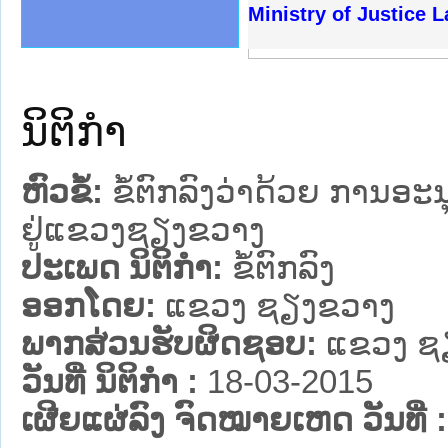
ງລັດຖະການໃຫ້ຜູ້ປະສານງານ
້ງປະຕິບັດວຽກງານຈົດໝາຍເຫດ
ງານຈົດໝາຍເຫດທາງລັດຖະການ
ງານຈົດໝາຍເຫດທາງລັດຖະການ
ລະ ເວັບໄຊຈົດໝາຍເຫດທາງ
ລະ ເວັບໄຊຈົດໝາຍເຫດທາງ
ຍເຫດທາງລັດຖະການ ໃຫ້ຜູ້
ຍເຫດທາງລັດຖະການ ໃຫ້ຜູ້
Ministry of Justice 
ຄານສັນຕິບານປະຊາຊົນ
າຄານຕຳຫຼວດປະຊາຊົນ
ຊາຊົນ ພາກເໜືອ
ຊາຊົນ ພາກກາງ
ພາກເໜືອ
າກກາງ
ຖະການ
າກໃຕ້
ນິຕິກໍາ
ຫົວຂໍ້:
ຂໍ້ຕົກລົງວ່າດ້ວຍ ການອະ
ຢູ່ແຂວງຊຽງຂວາງ
ປະເພດ ນິຕິກໍາ:
ຂໍ້ຕົກລົງ
ອອກໂດຍ:
ແຂວງ ຊຽງຂວາງ
ພາກສ່ວນຮັບຜິດຊອບ:
ແຂວງ ຊ
ວັນທີ່ ນິຕິກໍາ :
18-03-2015
ເຜີຍແຜ່ລົງ ຈົດໝາຍເຫດ ວັນທີ່ :