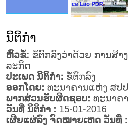
ງລັດຖະການໃຫ້ຜູ້ປະສານງານ
້ງປະຕິບັດວຽກງານຈົດໝາຍເຫດ
ງານຈົດໝາຍເຫດທາງລັດຖະການ
ງານຈົດໝາຍເຫດທາງລັດຖະການ
ລະ ເວັບໄຊຈົດໝາຍເຫດທາງ
ລະ ເວັບໄຊຈົດໝາຍເຫດທາງ
ຍເຫດທາງລັດຖະການ ໃຫ້ຜູ້
ຍເຫດທາງລັດຖະການ ໃຫ້ຜູ້
Ministry of Justice Lao PDR
ຄານສັນຕິບານປະຊາຊົນ
າຄານຕຳຫຼວດປະຊາຊົນ
ຊາຊົນ ພາກເໜືອ
ຊາຊົນ ພາກກາງ
ພາກເໜືອ
າກກາງ
ຖະການ
າກໃຕ້
ນິຕິກໍາ
ຫົວຂໍ້:
ຂໍ້​ຕົກ​ລົງ​ວ່າ​ດ້ວຍ ການ​ສ້
ລະ​ກິດ
ປະເພດ ນິຕິກໍາ:
ຂໍ້ຕົກລົງ
ອອກໂດຍ:
ທະນາຄານແຫ່ງ ສປປ
ພາກສ່ວນຮັບຜິດຊອບ:
ທະນາຄາ
ວັນທີ່ ນິຕິກໍາ :
15-01-2016
ເຜີຍແຜ່ລົງ ຈົດໝາຍເຫດ ວັນທີ່ :