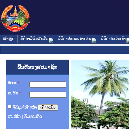
ໜ້າຫຼັກ
ນິຕິກໍາມີຜົນສັກສິດ
ນິຕິກໍາປະກອບຄໍາເຫັນ
ນິຕິກໍາສະບັບເກົ່າ
ພື້ນທີ່ຂອງສະມາຊິກ
ອີເມລ
*
ລະຫັດ
*
ຈື່ຂໍ້ມູນໄວ້ຄັ້ງໜ້າ
ສະໝັກ
|
ລືມລະຫັດ