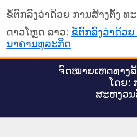
ຂໍ້​ຕົກ​ລົງ​ວ່າ​ດ້ວຍ ການ​ສ້າງ​ຕັ້ງ
ດາວໂຫຼດ ລາວ:
ຂໍ້​ຕົກ​ລົງ​ວ່າ​ດ
ນາ​ຄານ​ທຸ​ລະ​ກິດ
ຈົດ​ໝາຍ​ເຫດ​ທາງ​ລ
ໂດຍ: ກ
ສະ​ຫງວນ​ລ