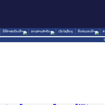
ນິຕິກໍາສະບັບເກົ່າ
ຂ່າວສານສໍາຄັນ
ເວັບໄຊອື່ນໆ
ຕິດຕໍ່ພວກເຮົາ
ກ