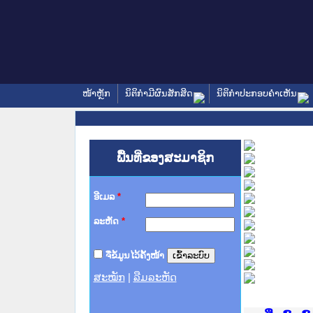
ໜ້າຫຼັກ
ນິຕິກໍາມີຜົນສັກສິດ
ນິຕິກໍາປະກອບຄໍາເຫັນ
ພື້ນທີ່ຂອງສະມາຊິກ
ອີເມລ
*
ລະຫັດ
*
ຈື່ຂໍ້ມູນໄວ້ຄັ້ງໜ້າ
ສະໝັກ
|
ລືມລະຫັດ