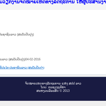
f Justice Lao PDR
ບໄຊຈົດໝາຍເຫດທາງລັດຖະການ ແລະ ແອັບກົດໝາຍລາວ ທ
ທຳ
ຮົມວຽກງານຈົດໝາຍເຫດທາງລັດຖະການ ໃຫ້ຜູ້ປະສານ
ົບທວນຄືນການຈັດຕັ້ງປະຕິບັດວຽກງານຈົດໝາຍເຫດທາ
 ຜູ່ປະສານງານວຽກງານຈົດໝາຍເຫດທາງລັດຖະການ ສຳລ
 ຜູ່ປະສານງານວຽກງານຈົດໝາຍເຫດທາງລັດຖະການ ສຳລ
ັບກົດໝາຍລາວ ແລະ ເວັບໄຊຈົດໝາຍເຫດທາງລັດຖະການ
ັບກົດໝາຍລາວ ແລະ ເວັບໄຊຈົດໝາຍເຫດທາງລັດຖະການ 
ຽກງານຈົດໝາຍເຫດທາງລັດຖະການໃຫ້ຜູ້ປະສານງານຂັ
ຮົມວຽກງານຈົດໝາຍເຫດທາງລັດຖະການ ໃຫ້ຜູ້ປະສານ
ຊາຊົນລາວ (ສະບັບປັບປຸງ)
ລາວ (ສະບັບປັບປຸງ)04-02-2016
ປະໄຕ ປະຊາຊົນລາວ (ສະບັບປັບປຸງ)
ຈົດ​ໝາຍ​ເຫດ​ທາງ​ລັດ​ຖະ​ການ ແຫ່ງ ສ​ປ​ປ ລາວ
ໂດຍ: ກະ​ຊວງຍຸ​ຕິ​ທຳ
ສະ​ຫງວນ​ລິ​ຂະ​ສິດ © 2013