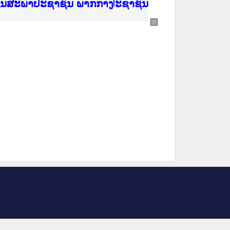
ີ່ ສະຖາບັນຍຸຕິທຳແຫ່ງຊາດ
ງານສະພາປະຊາຊົນ ພາກເໜືອ
ງລັດຖະການ
ັບ ພາກກາງ
ັບ ພາກໃຕ້
 ທີ່ ວິທະຍາຄານຕຳຫຼວດປະຊາຊົນ
ທີ່ ວິທະຍາຄານສັນຕິບານປະຊາຊົນ
້ນແຂວງພາກເໜືອ
ງານສະພາປະຊາຊົນ ພາກກາງ