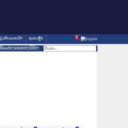
່ຽວກັບພວກເຮົາ
ຊ່ວຍເຫຼືອ
ເຊື່ອມຕໍ່ການຊອກຫານິຕິກຳ