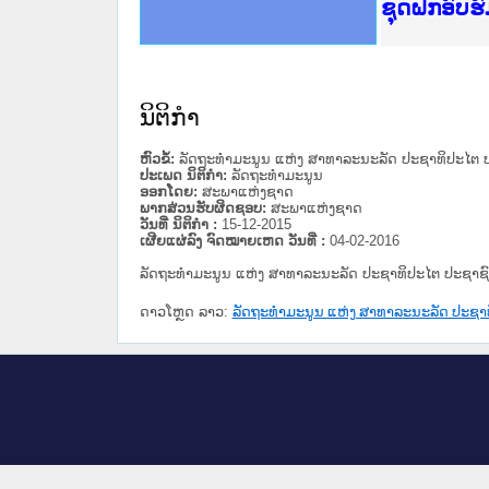
Ministry o
ເຜີຍແຜ່ວັ
ກະຊວງຍຸຕິ
ຊຸດຝຶກອົບ
ກອງປະຊຸມທ
ຝຶກອົບຮົມ
ຝຶກອົບຮົມ
ເຜີຍແຜ່ແອ
ເຜີຍແຜ່ແອ
ຍົກລະດັບວ
ຊຸດຝຶກອົບ
ນິຕິກໍາ
ຫົວຂໍ້:
ລັດຖະທຳມະນູນ ແຫ່ງ ສາທາລະນະລັດ ປະຊາທິປະໄຕ ປະ
ປະເພດ ນິຕິກໍາ:
ລັດຖະທໍາມະນູນ
ອອກໂດຍ:
ສະພາແຫ່ງຊາດ
ພາກສ່ວນຮັບຜິດຊອບ:
ສະພາແຫ່ງຊາດ
ວັນທີ່ ນິຕິກໍາ :
15-12-2015
ເຜີຍແຜ່ລົງ ຈົດໝາຍເຫດ ວັນທີ່ :
04-02-2016
ລັດຖະທຳມະນູນ ແຫ່ງ ສາທາລະນະລັດ ປະຊາທິປະໄຕ ປະຊາຊົນ
ດາວໂຫຼດ ລາວ:
ລັດຖະທຳມະນູນ ແຫ່ງ ສາທາລະນະລັດ ປະຊາທິ