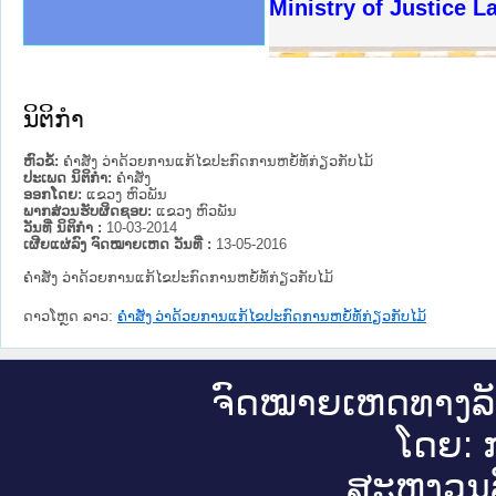
ງລັດຖະການໃຫ້ຜູ້ປະສານງານ
ງປະຕິບັດວຽກງານຈົດໝາຍເຫດ
ານຈົດໝາຍເຫດທາງລັດຖະການ
ານຈົດໝາຍເຫດທາງລັດຖະການ
ະ ເວັບໄຊຈົດໝາຍເຫດທາງ
ະ ເວັບໄຊຈົດໝາຍເຫດທາງ
ເຫດທາງລັດຖະການ ໃຫ້ຜູ້
ເຫດທາງລັດຖະການ ໃຫ້ຜູ້
Ministry of Justice 
ານສັນຕິບານປະຊາຊົນ
ຄານຕຳຫຼວດປະຊາຊົນ
າຊົນ ພາກເໜືອ
ຊາຊົນ ພາກກາງ
າກເໜືອ
າກກາງ
ະການ
າກໃຕ້
ນິຕິກໍາ
ຫົວຂໍ້:
ຄຳສັ່ງ ວ່າດ້ວຍການແກ້ໄຂປະກົດການຫຍໍ້ທໍ້ກ່ຽວກັບໄມ້
ປະເພດ ນິຕິກໍາ:
ຄໍາສັ່ງ
ອອກໂດຍ:
ແຂວງ ຫົວພັນ
ພາກສ່ວນຮັບຜິດຊອບ:
ແຂວງ ຫົວພັນ
ວັນທີ່ ນິຕິກໍາ :
10-03-2014
ເຜີຍແຜ່ລົງ ຈົດໝາຍເຫດ ວັນທີ່ :
13-05-2016
ຄຳສັ່ງ ວ່າດ້ວຍການແກ້ໄຂປະກົດການຫຍໍ້ທໍ້ກ່ຽວກັບໄມ້
ດາວໂຫຼດ ລາວ:
ຄຳສັ່ງ ວ່າດ້ວຍການແກ້ໄຂປະກົດການຫຍໍ້ທໍ້ກ່ຽວກັບໄມ້
ຈົດ​ໝາຍ​ເຫດ​ທາງ​ລ
ໂດຍ: ກ
ສະ​ຫງວນ​ລ