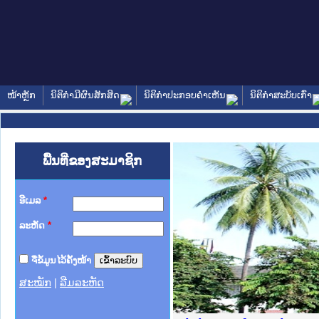
ໜ້າຫຼັກ
ນິຕິກໍາມີຜົນສັກສິດ
ນິຕິກໍາປະກອບຄໍາເຫັນ
ນິຕິກໍາສະບັບເກົ່າ
ພື້ນທີ່ຂອງສະມາຊິກ
ອີເມລ
*
ລະຫັດ
*
ຈື່ຂໍ້ມູນໄວ້ຄັ້ງໜ້າ
ສະໝັກ
|
ລືມລະຫັດ