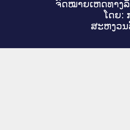
ຈົດ​ໝາຍ​ເຫດ​ທາງ​ລ
ໂດຍ: ກ
ສະ​ຫງວນ​ລ