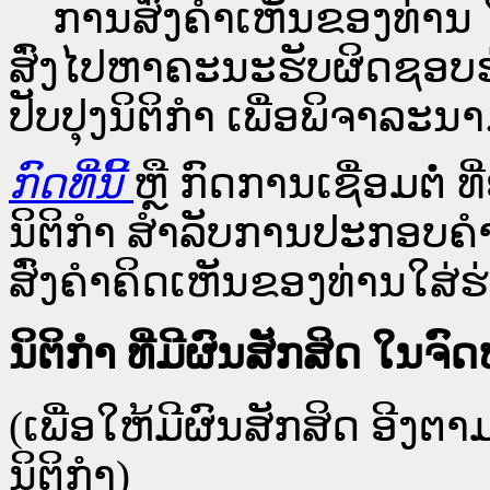
ການສົ່ງຄໍາເຫັນຂອງທ່ານ ໃສ
ສົ່ງໄປຫາຄະນະຮັບຜິດຊອບຮ
ປັບປຸງນິຕິກຳ ເພື່ອພິຈາລະນາ
ກົດທີ່ນີ້
ຫຼື ກົດການເຊື່ອມຕໍ່ ທີ
ນິຕິກໍາ ສໍາລັບການປະກອບຄຳ
ສົ່ງຄຳຄິດເຫັນຂອງທ່ານໃສ່ຮ່
ນິຕິກໍາ ທີ່ມີຜົນສັກສິດ 
(ເພື່ອໃຫ້ມີຜົນສັກສິດ ອີງຕ
ນິຕິກໍາ)