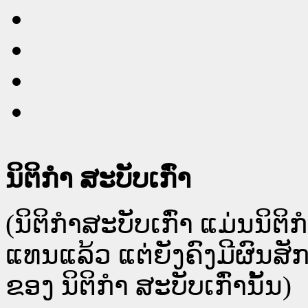
ນິຕິກໍາ ສະບັບເກົ່າ
(ນິຕິກໍາສະບັບເກົ່າ ແມ່ນນິຕິ
ແທນແລ້ວ ແຕ່ຍັງຄົງມີຜົນສ
ຂອງ ນິຕິກໍາ ສະບັບເກົ່ານັ້ນ)