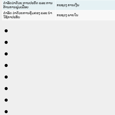
ດໍາລັດວ່າດ້ວຍ ການປະຢັດ ແລະ ການ
ກະຊວງ ການເງິນ
ຕ້ານການຟູມເຟືອຍ
ດຳລັດ ວ່າດ້ວຍການຄຸ້ມຄອງ ແລະ ນຳ
ກະຊວງ ພາຍໃນ
ໃຊ້ກາປະທັບ