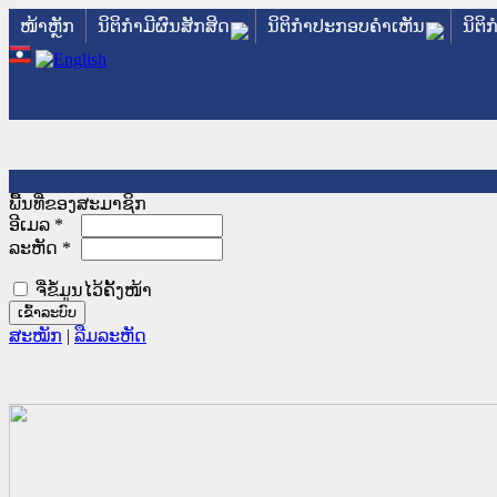
ໜ້າຫຼັກ
ນິຕິກໍາມີຜົນສັກສິດ
ນິຕິກໍາປະກອບຄໍາເຫັນ
ນິຕິ
ພື້ນທີ່ຂອງສະມາຊິກ
ອີເມລ
*
ລະຫັດ
*
ຈື່ຂໍ້ມູນໄວ້ຄັ້ງໜ້າ
ສະໝັກ
|
ລືມລະຫັດ