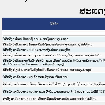
ສະແດງ 
ນິຕິກໍາ
ຂໍ້ຕົກລົງວ່າດ້ວຍ ສັນຍາຊື້ ຂາຍ ຝາກເງິນຕາຕ່າງປະເທດ
ຂໍ້ຕົກລົງວ່າດ້ວຍ ການຄຸ້ມຄອງບັນຊີເງິນຝາກເງິນຕາຕ່າງປະເທດ ຢູ່ ສປປລາວ
ຂໍ້ຕົກລົງ ວ່າດ້ວຍການປະຢັດລາຍຈ່າຍງົບປະມານຂອງລັດ
ຂໍ້ຕົກລົງວ່າດ້ວຍ ການຈັດຕັ້ງ ແລະ ການເຄື່ອນໄຫວຂອງຫ້ອງວ່າການແຂວງຈຳປາສັກ
ຂໍ້ຕົກລົງວ່າດ້ວຍການຈັດຕັ້ງ ປະຕິບັດ ແລະ ເຄື່ອນໄຫວວຽກ ສຳລັບການພັດທະນາ, ຈັດຕັ
ປະ ຕິບັດ ແລະ ດຳເນີນງານລະບົບ ແຈ້ງພາສີປະຕູດຽວ
ຂໍ້ຕົກລົງ ກ່ຽວກັບ ການຈັດຕັ້ງປະຕິບັດກົດໝາຍວ່າດ້ວຍການຄວບຄຸມຢາສູບ
ຂໍ້ຕົກລົງ ວ່າດ້ວຍການນຳເຂົ້າ ແລະ ສົ່ງອອກ ເພັດຫຍາບ
ຂໍ້ຕົກລົງ ວ່າດ້ວຍການເພີ່ມທະວີຄວາມເອົາໃຈໃສ່ຕໍ່ວຽກງານສະຖິຕິ ຂອງຂະແໜງຍຸຕິທຳ
ຂໍ້ຕົກລົງ ວ່າດ້ວຍການກວດກາ ແລະ ຢັ້ງຢືນ ມາດຕະຖານເຕັກນິກອຸປະກອນໄອຊີທີ (ICT
ຄຳສັ່ງ ວ່າດ້ວຍການກວດກາ, ເກັບກຳຂໍ້ມູນເຂົ້າສຳມະໂນ ແລະ ອອກສິດໃຊ້ທີ່ດິນ