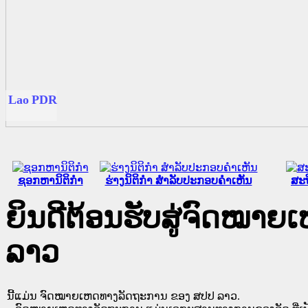
ນ
ດ
R
ຊອກຫານິຕິກໍາ
ຮ່າງນິຕິກໍາ ສໍາລັບປະກອບຄໍາເຫັນ
ສະຖ
ຍິນດີຕ້ອນຮັບສູ່ຈົດໝາ
ລາວ
ນີ້ແມ່ນ ຈົດໝາຍເຫດທາງລັດຖະການ ຂອງ ສປປ ລາວ.