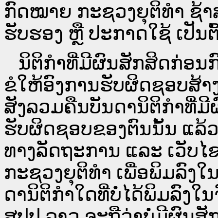
ກົດໝາຍ ກະຊວງຍຸຕິທໍາ ຊ້າສ
ຮັບຮອງ ຫຼື ປະກາດໃຊ້ ເປັນຕົ
ນິ​ຕິ​ກຳ​ທີ່​ມີ​ຜົນ​ສັກ​ສິດ​ກ່ອນ
ຂໍໃຫ້ອົງ​ການ​ຮັບ​ຜິດ​ຊອບ​ສ້າ
ສັງລວມຄືນບັນດານິຕິກໍາທີ່ມີ
ຮັບຜິດຊອບຂອງຕົນນັ້ນ ແລ້ວ
ທາງ​ລັດ​ຖະ​ການ ແລະ ເວັບ
ກະຊວງຍຸຕິທໍາ ເພື່ອພິມລົ
ດາ​ນິ​ຕິ​ກຳ​ໃດ​ທີ່ບໍ່​ໄດ້​ພິມ​
ສປ​ປ ລາວ ​ຈະຖື​ວ່າບໍ່​ມີ​ຜົນ​ສັກ​