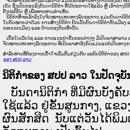
ຈົດໝາຍເຫດທາງລັດຖະການ ແມ່ນ​ເອ​ກະ​ສານ​ທາງ​ການ​ຂອງ​ລັດ ທີ່​ເປັນ​ຮູບ​
ເນັດ ຊຶ່ງ​ເປັນ​ບ່ອນ​ລົງ​ບັນ​ດາ​ນິ​ຕິ​ກຳ ທີ່ໄດ້ປະກາດໃຊ້ແລ້ວ ຫຼື ເອົາຮ່າງນິຕ
ຕັ້ງ​ປະ​ຕິ​ບັດ ຫຼື ເພື່ອທາບທາມຄໍາເຫັນ.
ນິ​ຕິ​ກຳ​ທີ່​ຈະ​ເອົາ​ລົງ​ໃນ​ຈົດ​ໝາຍ​ເຫດ​ທາງ​ລັດ​ຖະ​ການ ​ແມ່ນ​ບັນ​ດາ​ນິ​ຕິ​ກຳ​ທີ່
ໃນ​ກົດ​ໝາຍ​ວ່າ​ດ້ວຍ​ ການ​ສ້າງ​ນິ​ຕິ​ກຳ ຍົກ​ເວັ້ນ​ບັນ​ດານິ​ຕິ​ກຳ​ຂັ້ນ​ເມືອງ ແ
ຂອບ​ເຂດ​ເມືອງ ແລະ ບ້ານ​ຂອງ​ຕົນ​ເທົ່າ​ນັ້ນ.
ເນື້ອໃນ​ເວັບ​ໄຊ​ ແລະ ການແນະນໍາຂັ້ນຕອນຕ່າງໆ ມີເປັນພາສາລາວ ແ
ຈົດໝາຍເຫດທາງລັດຖະການ ທີ່ເປັນພາສາອັງກິດແມ່ນແປບໍ່ເປັນທາງກ
ສໍາລັບທ່ານທີ່ຕ້ອງການເຂົ້າໃຈເພີ່ມຕື່ມກ່ຽວກັບ ລະບົບນິຕິກຳຂອງ ສປປ ລ
ຂອງ ສປປ ລາວ
ນິຕິກຳຂອງ ສປປ ລາວ ໃນປັດຈຸບັນ
ບັນດານິຕິກໍາ ທີ່ມີຜົນບັງຄັບ
ໃຊ້ແລ້ວ ຢູ່ຂັ້ນ​ສູນ​ກາງ, 
ຜົນສັກສິດ ນັບ​ແຕ່​ວັນໄດ້