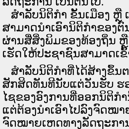
ລັດຖະການ ເປັນ​ຕົ້ນ​ໄປ.
ສຳລັບນິ​ຕິ​ກຳ ຂັ້ນເມືອງ ຫຼ
ສາມາດນຳເອົານິຕິກຳຂອງຕົນທີ
ຜ່ານ​ສື່ສິ່ງພິມຂອງທ້ອງຖິ່ນ
ເຮັດໃຫ້ປະຊາຊົນສາມາດເຂົ້າ
ສໍາລັບນິຕິກໍາທີ່ໄດ້ສ້າງຂຶ້
ສັກສິດທັນທີນັບແຕ່ວັນຮັບ ຮ
ໄຊຂອງອົງການທີ່ອອກນິຕິກໍາ
ແຕ່ຕ້ອງນໍາເອົາໄປລົງຈົດ
ຈົດ​ໝາຍ​ເຫດ​ທາງ​ລັດ​ຖະ​ກ