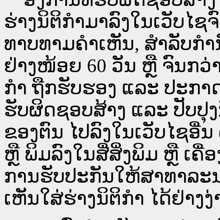
ຮ່າງນິຕິກຳມາລົງໃນ​ເວັບ​
ທາບທາມຄຳເຫັນ, ສໍາລັບກໍ
ຢ່າງໜ້ອຍ 60 ວັນ ຫຼື ຈົນກວ
ກໍາ ຖືກຮັບຮອງ ແລະ ປະກາດ
ຮັບຜິດຊອບສ້າງ ແລະ ປັບປຸງ
ຂອງຕົນ ໄປລົງໃນ​ເວັບ​ໄຊ​ອື່
ຫຼື ພິມລົງໃນສື່ສິ່ງພິມ ຫຼື ເ
ການຮັບປະກັນໃຫ້ສາທາລະນ
ເຫັນໃສ່ຮ່າງນິຕິກຳ ໄດ້ຢ່າງ