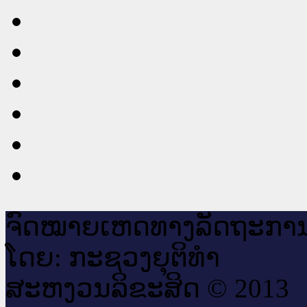
ຈົດ​ໝາຍ​ເຫດ​ທາງ​ລັດ​ຖະ​ກາ
ໂດຍ: ກະ​ຊວງຍຸ​ຕິ​ທຳ
ສະ​ຫງວນ​ລິ​ຂະ​ສິດ © 2013