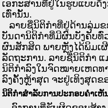
ເອກະສານທີ່ຢູ່ໃນຮູບແບບດັ່ງກ
ເທົ່ານັ້ນ.
ລາຍຊື່ນິຕິກຳທີ່ຢູ່ດ້ານລຸ່
ບັນດານິຕິກຳທີ່ມີຜົນບັງຄັບທ
ຜົນສັກສິດ ພາຍຫຼັງໄດ້ພິມ
ລັດຖະການ. ລາຍຊື່ນິຕິກຳ ແ
ນິຕິກຳລົງໃນຈົດໝາຍເຫດທາງລ
ລົງຄັ້ງຫຼ້າສຸດ ຈະຢູ່ເທິງສຸດຂ
ນິຕິກຳສຳລັບການປະກອບຄຳເຫັ
ອົງການທີ່ຮັບຜິດຊອບສ້າງ 