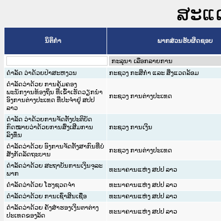
ສະແດງ
ນິຕິກໍາ
ພາກສ່ວນຮັບຜິດຊອບ
ດຳລັດ ວ່າດ້ວຍປ່າສະຫງວນ
ກະຊວງ ກະສິກຳ ແລະ ສິ່ງແວດລ້ອມ
ດຳລັດວ່າດ້ວຍ ການຄຸ້ມຄອງ
ພະນັກງານທ້ອງຖິ່ນ ທີ່ເຂົ້າເຮັດວຽກນຳ
ກະຊວງ ການຕ່າງປະເທດ
ອົງການຕ່າງປະເທດ ທີ່ປະຈຳຢູ່ ສປປ
ລາວ
ດຳລັດ ວ່າດ້ວຍການຈັດຕັ້ງປະຕິບັດ
ກົດໝາຍວ່າດ້ວຍການສົ່ງເສີມການ
ກະຊວງ ການເງິນ
ລົງທຶນ
ດຳລັດວ່າດ້ວຍ ອົງການຈັດຕັ້ງສາກົນທີ່ບໍ່
ກະຊວງ ການຕ່າງປະເທດ
ສັງກັດລັດຖະບານ
ດໍາລັດວ່າດ້ວຍ ສະຖາບັນການເງິນຈຸລະ
ທະນາຄານແຫ່ງ ສປປ ລາວ
ພາກ
ດຳລັດວ່າດ້ວຍ ໂຮງຊວດຈຳ
ທະນາຄານແຫ່ງ ສປປ ລາວ
ດຳລັດວ່າດ້ວຍ ການເຊົ່າສິນເຊື່ອ
ທະນາຄານແຫ່ງ ສປປ ລາວ
ດຳລັດວ່າດ້ວຍ ຄັງສຳຮອງເງິນຕາຕ່າງ
ທະນາຄານແຫ່ງ ສປປ ລາວ
ປະເທດຂອງລັດ