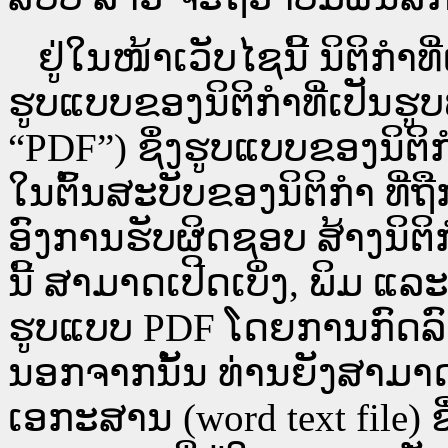
ຢູ່ໃນໜ້າ​ເວັບ​ໄຊ​ນີ້ ນິຕິກ
ຮູບແບບຂອງນິຕິກໍາທີ່ເປັນຮູ
“PDF”) ຊຶ່ງຮູບແບບຂອງນິຕິກໍ
ໃນຕົ້ນສະບັບຂອງນິຕິກໍາ ທີ
ອົງການຮັບຜິດຊອບ ສ້າງນິຕິກ
ນີ້ ສາມາດເປີດເບິ່ງ, ພິມ 
ຮູບແບບ PDF ໂດຍການກົດລົງບ່ອ
ນອກຈາກນັ້ນ ທ່ານຍັງສາມາດເປີ
ເອກະສານ (word text file) ຊ