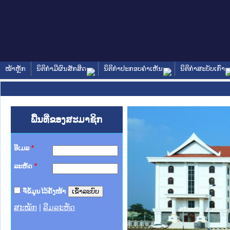
ໜ້າຫຼັກ
ນິຕິກໍາມີຜົນສັກສິດ
ນິຕິກໍາປະກອບຄໍາເຫັນ
ນິຕິກໍາສະບັບເກົ່າ
ພື້ນທີ່ຂອງສະມາຊິກ
ອີເມລ
*
ລະຫັດ
*
ຈື່ຂໍ້ມູນໄວ້ຄັ້ງໜ້າ
ສະໝັກ
|
ລືມລະຫັດ