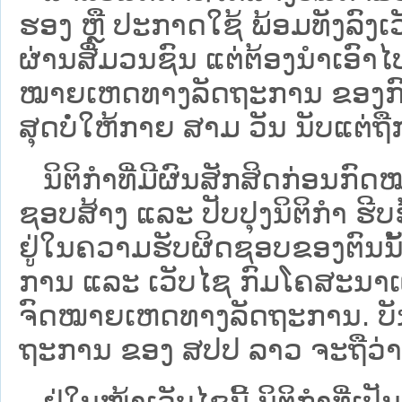
ຮອງ ຫຼື ປະກາດໃຊ້ ພ້ອມທັງລົງເ
ຜ່ານສື່ມວນຊົນ ແຕ່ຕ້ອງນໍາເອ
ໝາຍ​ເຫດ​ທາງ​ລັດ​ຖະ​ການ​ ຂອ
ສຸດບໍ່ໃຫ້ກາຍ ສາມ ວັນ ນັບແຕ່ຖື
ນິ​ຕິ​ກຳ​ທີ່​ມີ​ຜົນ​ສັກ​ສິດ​ກ່ອນ​ກົດ
ຊອບ​ສ້າງ ແລະ ປັບ​ປຸງນິ​ຕິ​ກຳ ຮີ
ຢູ່ໃນຄວາມຮັບຜິດຊອບຂອງຕົນນັ້ນ
ການ ແລະ ເວັບໄຊ​ ກົມໂຄສະນາເຜ
ຈົດໝາຍເຫດທາງລັດຖະການ. ບັນ​ດາ​ນິ​
ຖະ​ການ ຂອງ ສປ​ປ ລາວ ​ຈະຖື​ວ່າບໍ່​ມີ
ຢູ່ໃນໜ້າ​ເວັບ​ໄຊ​ນີ້ ນິຕິກຳທີ່