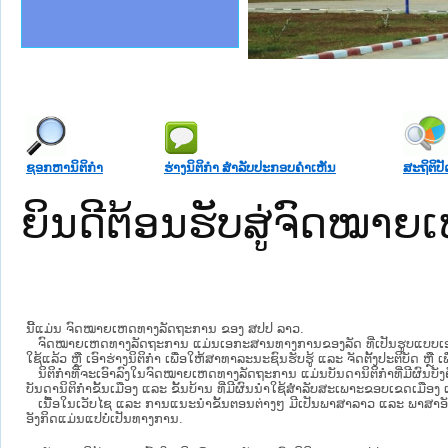
ງລັດຖະການໃຫ້ຜູ້ປະສານງານ
້ງປະຕິບັດວຽກງານຈົດໝາຍເຫດ
ລັດຖະການ ແລະ ແອັບກົດໝາຍ
ງານຈົດໝາຍເຫດທາງລັດຖະການ
ງານຈົດໝາຍເຫດທາງລັດຖະການ
ລະ ເວັບໄຊຈົດໝາຍເຫດທາງ
ລະ ເວັບໄຊຈົດໝາຍເຫດທາງ
ຍເຫດທາງລັດຖະການ ໃຫ້ຜູ້
ກະຊວງຍຸຕິ
ຄານສັນຕິບານປະຊາຊົນ
າຄານຕຳຫຼວດປະຊາຊົນ
ຊາຊົນ ພາກກາງ
ຍຸຕິທຳແຫ່ງຊາດ
ພາກເໜືອ
າກກາງ
ຖະການ
າກໃຕ້
ຊອກຫານິຕິກໍາ
ຮ່າງນິຕິກໍາ ສໍາລັບປະກອບຄໍາເຫັນ
ສະຖິຕິປັ
ຍິນດີຕ້ອນຮັບສູ່ຈົດໝ
ນີ້ແມ່ນ ຈົດໝາຍເຫດທາງລັດຖະການ ຂອງ ສປປ ລາວ.
ຈົດໝາຍເຫດທາງລັດຖະການ ແມ່ນ​ເອ​ກະ​ສານ​ທາງ​ການ​ຂອງ​ລັດ ທີ່​ເປັນ​ຮູບ​ແບບ​ເອ​ເລັກ​ໂຕ​
ໃຊ້ແລ້ວ ຫຼື ເອົາຮ່າງນິຕິກໍາ ເພື່ອໃຫ້​ສາ​ທາ​ລະ​ນະ​ຊົນ​ຮັບ​ຮູ້ ແລະ ຈັດ​ຕັ້ງ​ປະ​ຕິ​ບັດ ຫ
ນິ​ຕິ​ກຳ​ທີ່​ຈະ​ເອົາ​ລົງ​ໃນ​ຈົດ​ໝາຍ​ເຫດ​ທາງ​ລັດ​ຖະ​ການ ​ແມ່ນ​ບັນ​ດາ​ນິ​ຕິ​ກຳ​ທີ່​ມີ​ຜົນ​ບັງ​
ບັນ​ດານິ​ຕິ​ກຳ​ຂັ້ນ​ເມືອງ ແລະ ຂັ້ນ​ບ້ານ ​ທີ່​ມີ​ຜົນ​ນຳ​ໃຊ້​ສຳ​ລັບ​ສະ​ເພາະ​ຂອບ​ເຂດ​ເມືອງ 
ເນື້ອໃນ​ເວັບ​ໄຊ​ ແລະ ການແນະນໍາຂັ້ນຕອນຕ່າງໆ ມີເປັນພາສາລາວ ແລະ ພາສາອັ
ອັງກິດແມ່ນແປບໍ່ເປັນທາງການ.