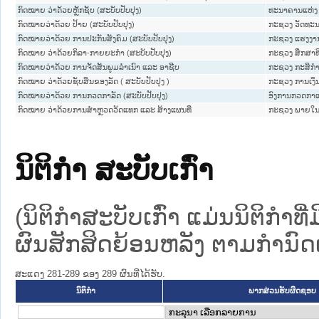
ກົດໝາຍ ວ່າດ້ວຍຫຼັກຊັບ (ສະບັບປັບປຸງ)
ທະນາຄານແຫ່ງ
ກົດໝາຍວ່າດ້ວຍ ປ້າຍ (ສະບັບປັບປຸງ)
ກະຊວງ ວັດທະນ
ກົດໝາຍວ່າດ້ວຍ ການປະກັນສັງຄົມ (ສະບັບປັບປຸງ)
ກະຊວງ ແຮງງານ
ກົດໝາຍ ວ່າດ້ວຍກິລາ-ກາຍຍະກຳ (ສະບັບປັບປຸງ)
ກະຊວງ ສຶກສາທ
ກົດໝາຍວ່າດ້ວຍ ການຈັດສັນພູມລຳເນົາ ແລະ ອາຊີບ
ກະຊວງ ກະສິກຳ
ກົດໝາຍ ວ່າດ້ວຍຊັບສິນຂອງລັດ ( ສະບັບປັບປຸງ )
ກະຊວງ ການເງິ
ກົດໝາຍວ່າດ້ວຍ ການກວດກາລັດ (ສະບັບປັບປຸງ)
ອົງການກວດກາແ
ກົດໝາຍ ວ່າດ້ວຍການສໍາຫຼວດວັດແທກ ແລະ ສ້າງແຜນທີ່
ກະຊວງ ພາຍໃ
ນິຕິກໍາ ສະບັບເກົ່າ
(ນິຕິກໍາສະບັບເກົ່າ ແມ່ນນິຕິກໍາ
ຜົນສັກສິດຍ້ອນຫລັງ ຕາມກໍານົດເວ
ສະແດງ 281-289 ຂອງ 289 ຜົນທີ່ໄດ້ຮັບ.
ນິຕິກໍາ
ພາກສ່ວນຮັບຜິດຊອບ