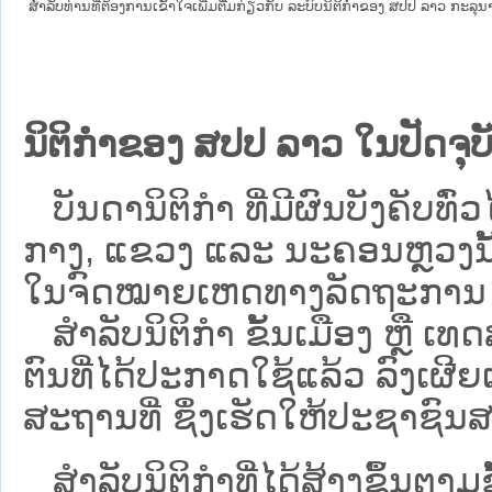
ສໍາລັບທ່ານທີ່ຕ້ອງການເຂົ້າໃຈເພີ່ມຕື່ມກ່ຽວກັບ ລະບົບນິຕິກຳຂອງ ສປປ ລາວ ກະລຸນາເຂົ
ນິຕິກຳຂອງ ສປປ ລາວ ໃນປັດຈຸບັ
ບັນດານິຕິກໍາ ທີ່ມີຜົນບັງຄັບທົ່ວໄ
ກາງ, ແຂວງ ແລະ ນະຄອນຫຼວງນັ້ນ 
ໃນຈົດໝາຍເຫດທາງລັດຖະການ ເປັ
ສຳລັບນິ​ຕິ​ກຳ ຂັ້ນເມືອງ ຫຼື 
ຕົນທີ່ໄດ້ປະກາດໃຊ້ແລ້ວ ລົງ​ເຜີຍ
ສະຖານທີ່ ຊຶ່ງເຮັດໃຫ້ປະຊາຊົນສາ
ສໍາລັບນິຕິກໍາທີ່ໄດ້ສ້າງຂຶ້ນຕາມ