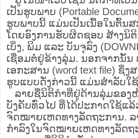
ເປັນຮູບພາບ (Portable Documen
ຮູບພາບນີ້ ແມ່ນເປັນເນື້ອໃນຕົ້
ໂດຍອົງການຮັບຜິດຊອບ ສ້າງນິຕິກ
ເບິ່ງ, ພິມ ແລະ ບັນຈຸລົງ (D
ເຊື່ອມຕໍ່ຢູ່ຂ້າງລຸ່ມ. ນອກຈາກນັ້
ເອກະສານ (word text file) ຊຶ່ງ
ຮູບແບບດັ່ງກ່າວນີ້ ແມ່ນສຳລັບໃຊ້ເປ
ລາຍຊື່ນິຕິກຳທີ່ຢູ່ດ້ານລຸ່ມຂອງ
ບັງຄັບທົ່ວໄປ ທີ່ໄດ້ປະກາດໃຊ້ແລ
ຈົດໝາຍເຫດທາງລັດຖະການ. ລາຍຊ
ກຳລົງໃນຈົດໝາຍເຫດທາງລັດຖະການ ຊ