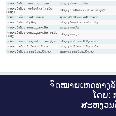
ກົດໝາຍວ່າດ້ວຍ ການຄວບຄຸມຢາສູບ
ກະຊວງ ສາທາລະນະສຸກ
ກົດໝາຍວ່າດ້ວຍ ການທ່ອງທ່ຽວ ( ສະບັບ
ກະຊວງ ວັດທະນະທຳ ແລະ ການທ່ອງທ່ຽວ
ປັບປຸງ )
ກົດໝາຍວ່າດ້ວຍ ກຳມະບານລາວ
ສູນກາງສະຫະພັນກຳມະບານລາວ
ກົດ​ໝາຍ​ວ່າ​ດ້ວຍ ຜັງເມືອງ
ກະຊວງ ໂຍທາທິການ ແລະ ຂົນສົ່ງ
ກົດໝາຍວ່າດ້ວຍ ອາກອນມູນຄ່າເພີ່ມ
ກະຊວງ ການເງິນ
ກົດໝາຍວ່າດ້ວຍ ອາກອນມູນຄ່າເພີ່ມ (ສະບັບ
ກະຊວງ ການເງິນ
ປັບປຸງ)
ກົດໝາຍວ່າດ້ວຍ ນ້ຳ-ຊັບພະຍາກອນແຫຼ່ງນ້ຳ
ກະຊວງ ກະສິກຳ ແລະ ສິ່ງແວດລ້ອມ
ກົດໝາຍ ວ່າດ້ວຍສັດນ້ຳ ແລະ ສັດປ່າ
ກະຊວງ ກະສິກຳ ແລະ ສິ່ງແວດລ້ອມ
ກົດໝາຍວ່າດ້ວຍ ສະຫະພັນແມ່ຍິງລາວ
ສູນກາງ ສະຫະພັນແມ່ຍິງລາວ
ຈົດ​ໝາຍ​ເຫດ​ທາງ​ລ
ໂດຍ: ກ
ສະ​ຫງວນ​ລ