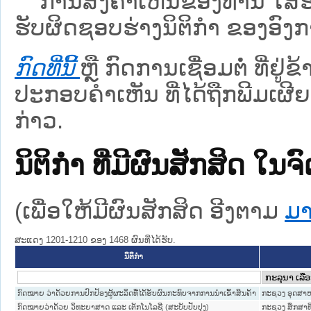
ການສົ່ງຄໍາເຫັນຂອງທ່ານ ໃສ່ຮ່
ຮັບຜິດຊອບຮ່າງນິຕິກຳ ຂອງອົງກາ
ກົດທີ່ນີ້
ຫຼື ກົດການເຊື່ອມຕໍ່ ທີ່ຢູ່
ປະກອບຄຳເຫັນ ທີ່ໄດ້ຖືກພີມເຜີຍ
ກ່າວ.
ນິຕິກໍາ ທີ່ມີຜົນສັກສິດ
(ເພື່ອໃຫ້ມີຜົນສັກສິດ ອີງຕາມ
ມາ
ສະແດງ 1201-1210 ຂອງ 1468 ຜົນທີ່ໄດ້ຮັບ.
ນິຕິກໍາ
ກົດໝາຍ ວ່າດ້ວຍການປົກປ້ອງຜູ້ຜະລິດທີ່ໄດ້ຮັບຜົນກະທົບຈາກການນຳເຂົ້າສິນຄ້າ
ກະຊວງ ອຸດສາ
ກົດໝາຍວ່າດ້ວຍ ວິທະຍາສາດ ແລະ ເຕັກໂນໂລຊີ (ສະບັບປັບປຸງ)
ກະຊວງ ສຶກສາທ