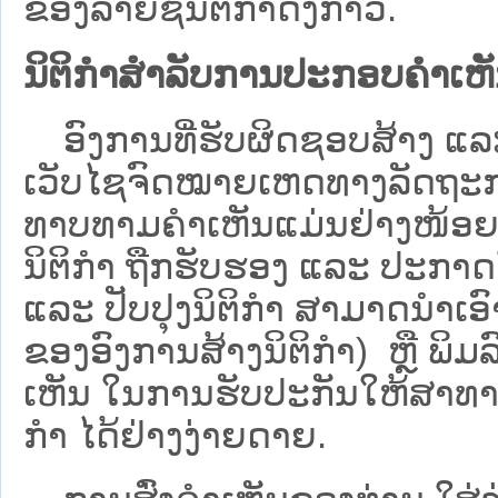
ຂອງລາຍຊື່ນິຕິກໍາດັ່ງກ່າວ.
ນິຕິກຳສຳລັບການປະກອບຄຳເຫ
ອົງການທີ່ຮັບຜິດຊອບສ້າງ ແລະ 
ເວັບ​ໄຊຈົດໝາຍເຫດທາງລັດຖະກາ
ທາບທາມຄໍາເຫັນແມ່ນຢ່າງໜ້ອຍ 6
ນິຕິກໍາ ຖືກຮັບຮອງ ແລະ ປະກາດ
ແລະ ປັບປຸງນິຕິກໍາ ສາມາດນຳເອົາຮ
ຂອງອົງການສ້າງນິຕິກຳ) ຫຼື ພິມລົງ
ເຫັນ ໃນການຮັບປະກັນໃຫ້ສາທາລ
ກຳ ໄດ້ຢ່າງງ່າຍດາຍ.