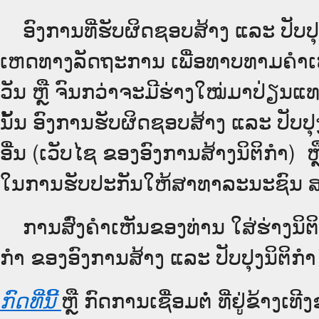
ອົງການທີ່ຮັບຜິດຊອບສ້າງ ແລະ ປັບປຸ
ເຫດທາງລັດຖະການ ເພື່ອທາບທາມຄຳເຫັ
ວັນ ຫຼື ຈົນກວ່າຈະມີຮ່າງໃໝ່ມາປ່ຽນແ
ນັ້ນ ອົງການຮັບຜິດຊອບສ້າງ ແລະ ປັບປຸງ
ອື່ນ (ເວັບ​ໄຊ​ ຂອງອົງການສ້າງນິຕິກຳ) ຫຼ
ໃນການຮັບປະກັນໃຫ້ສາທາລະນະຊົນ ສາມ
ການສົ່ງຄໍາເຫັນຂອງທ່ານ ໃສ່ຮ່າງນິຕິ
ກຳ ຂອງອົງການສ້າງ ແລະ ປັບປຸງນິຕິກຳ
ຫຼື ກົດການເຊື່ອມຕໍ່ ທີ່ຢູ່ຂ້າງເ
ກົດທີ່ນີ້