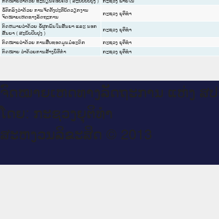
ກົດ​ໝາຍວ່າ​ດ້ວຍ ທະບຽນຄອບຄົວ ( ສະ​ບັບ​ປັບ​ປຸງ )
ກະຊວງ ພາຍໃນ
ຂໍ້​ຕົກ​ລົງວ່າ​ດ້ວຍ ການຈັດຕັ້ງປະຕິບັດວຽກງານ
ກະຊວງ ຍຸຕິທໍາ
ຈົດໝາຍເຫດທາງລັດຖະການ
ກົດຫມາຍວ່າດ້ວຍ ຂໍ້ຜູກພັນໃນສັນຍາ ແລະ ນອກ
ກະຊວງ ຍຸຕິທໍາ
ສັນຍາ ( ສະບັບປັບປຸງ )
ກົດໝາຍວ່າດ້ວຍ ການສືບທອດມູນມໍຣະດົກ
ກະຊວງ ຍຸຕິທໍາ
ກົດໝາຍ ວ່າດ້ວຍການສ້າງນິຕິກໍາ
ກະຊວງ ຍຸຕິທໍາ
ຈົດ​ໝາຍ​ເຫດ​ທາງ​ລັດ​ຖະ​ການ ແຫ່ງ ສ​
ໂດຍ: ກະ​ຊວງຍຸ​ຕິ​ທຳ
ສະ​ຫງວນ​ລິ​ຂະ​ສິດ © 2013