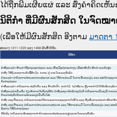
ໄດ້ຖືກພີມເຜີຍແຜ່ ແລະ ສົ່ງຄຳຄິດເຫັນ
ນິຕິກໍາ ທີ່ມີຜົນສັກສິດ ໃນຈົ
(ເພື່ອໃຫ້ມີຜົນສັກສິດ ອີງຕາມ
ມາດ​ຕາ 
ສະແດງ 1211-1220 ຂອງ 1468 ຜົນທີ່ໄດ້ຮັບ.
ນິຕິກໍາ
ຄຳສັ່ງແນະນຳ ຫ້າມນຳໃຊ້ອາວຸດທຸກປະເພດ ແລະ ເຄື່ອງມືອຸປະກອນຕ່າງໆ ເພື່ອລ່າສັດນ້ຳ-ສັດປ່າ ແບບດັບສູນ
ຄຳສັ່ງ ໃຫ້ຄຸ້ມຄອງການເກັບຊື້ສັດ(ງົວ, ຄວາຍ) ຢູ່ ພາຍໃນແຂວງຫົວພັນ
ຄຳແນະນຳ ວ່າດ້ວຍການອຳນວຍຄວາມສະດວກ ແລະ ໃຫ້ການຮ່ວມມື ໃນການຂຶ້ນທະບຽນ ແລະ ອອກບັດອະນຸຍາດເ
ຄົນຕ່າງປະເທດ
ຄຳສັ່ງແນະນຳ ວ່າດ້ວຍການ ສະກັດກັ້ນ ແລະ ຫ້າມຕັດປ້ຳ, ຈູດປ່າໄມ້, ໄຟໄໝ້ລາມ ຫຼັງຈາກປ່າໄມ້ໄດ້ຮັບຜົນກະທ
ຄຳສັງແນະນຳເພີ່ມເຕີມ ກ່ຽວກັບການຈັດຕັ້ງປະຕິບັດ ຄຳສັ່ງຂອງນາຍົກລັດຖະມົນຕີ ວ່າດ້ວຍການເພີ່ມທະວີ ການຄ
ຕ້ານຢາເສບຕິດຕ້ານການລັກລອບປູກຝິ່ນຄືນໃໝ່
ຄຳສັ່ງ ຂອງເຈົ້າແຂວງ ວ່າດ້ວຍການຕອບໂຕ້ການລະບາດຂອງພະຍາດໂປລິໂອ ແລະ ສົ່ງເສີມການຢອດຢາ-ສັກຢາກ
ຄຳສັ່ງ ຂອງເຈົ້າແຂວງ ວ່າດ້ວຍການອຳນວຍຄວາມສະດວກ ແລະ ໃຫ້ການຮ່ວມມື ໃນການຂຶ້ນທະບຽນ ແລະ ອອກບ
ຊົ່ວຄາວ ໃຫ້ຄົນຕ່າງປະເທດ
ຂໍ້ຕົກລົງ ວ່າດ້ວຍການຮັບຮອງການກຳນົດຂອບເຂດສະຫງວນທາງຫຼວງພາຍໃນແຂວງຫົວພັນ