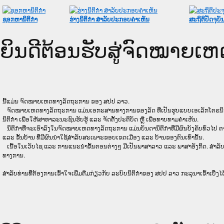
ຊອກຫານິຕິກໍາ
ຮ່າງນິຕິກໍາ ສໍາລັບປະກອບຄໍາເຫັນ
ສະຖິຕິປັດຈຸບັ
ຍິນດີຕ້ອນຮັບສູ່ຈົດໝາຍ
ນີ້ແມ່ນ ຈົດໝາຍເຫດທາງລັດຖະການ ຂອງ ສປປ ລາວ.
ຈົດໝາຍເຫດທາງລັດຖະການ ແມ່ນ​ເອ​ກະ​ສານ​ທາງ​ການ​ຂອງ​ລັດ ທີ່​ເປັນ​ຮູບ​ແບບ​ເອ​ເລັກ​ໂຕ​ຣ​ນິກ ໃນ​ລະ
ນິຕິກໍາ ເພື່ອໃຫ້​ສາ​ທາ​ລະ​ນະ​ຊົນ​ຮັບ​ຮູ້ ແລະ ຈັດ​ຕັ້ງ​ປະ​ຕິ​ບັດ ຫຼື ເພື່ອທາບທາມຄໍາເຫັນ.
ນິ​ຕິ​ກຳ​ທີ່​ຈະ​ເອົາ​ລົງ​ໃນ​ຈົດ​ໝາຍ​ເຫດ​ທາງ​ລັດ​ຖະ​ການ ​ແມ່ນ​ບັນ​ດາ​ນິ​ຕິ​ກຳ​ທີ່​ມີ​ຜົນ​ບັງ​ຄັບ​ທົ່ວ​ໄປ ຕາ
ແລະ ຂັ້ນ​ບ້ານ ​ທີ່​ມີ​ຜົນ​ນຳ​ໃຊ້​ສຳ​ລັບ​ສະ​ເພາະ​ຂອບ​ເຂດ​ເມືອງ ແລະ ບ້ານ​ຂອງ​ຕົນ​ເທົ່າ​ນັ້ນ.
ເນື້ອໃນ​ເວັບ​ໄຊ​ ແລະ ການແນະນໍາຂັ້ນຕອນຕ່າງໆ ມີເປັນພາສາລາວ ແລະ ພາສາອັງກິດ. ສໍາລັ
ທາງການ.
ສໍາລັບທ່ານທີ່ຕ້ອງການເຂົ້າໃຈເພີ່ມຕື່ມກ່ຽວກັບ ລະບົບນິຕິກຳຂອງ ສປປ ລາວ ກະລຸນາເຂົ້າເບີ່ງໄດ້