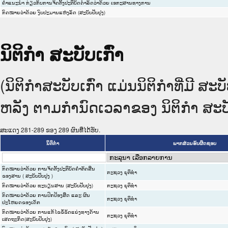
ຄຳແນະນຳ ກ່ຽວກັບການຈັດຕັ້ງປະຕິບັດດຳລັດວ່າດ້ວຍ ເອກະສານທາງການ
ກົດໝາຍວ່າດ້ວຍ ງົບປະມານແຫ່ງລັດ (ສະບັບປັບປຸງ)
ນິຕິກໍາ ສະບັບເກົ່າ
(ນິຕິກໍາສະບັບເກົ່າ ແມ່ນນິຕິກໍາທີ່ມີ 
ຫລັງ ຕາມກໍານົດເວລາຂອງ ນິຕິກໍາ ສະບັບ
ສະແດງ 281-289 ຂອງ 289 ຜົນທີ່ໄດ້ຮັບ.
ນິຕິກໍາ
ພາກສ່ວນຮັບຜິດຊອບ
ກົດໝາຍວ່າດ້ວຍ ການຈັດຕັ້ງປະຕິບັດຄຳຕັດສິນ
ກະຊວງ ຍຸຕິທໍາ
ຂອງສານ ( ສະບັບປັບປຸງ )
ກົດໝາຍວ່າດ້ວຍ ທະບຽນສານ (ສະບັບປັບປຸງ)
ກະຊວງ ຍຸຕິທໍາ
ກົດໝາຍວ່າດ້ວຍ ການປົກປ້ອງສິດ ແລະ ຜົນ
ກະຊວງ ຍຸຕິທໍາ
ປະໂຫຍດຂອງເດັກ
ກົດໝາຍວ່າດ້ວຍ ການແກ້ໄຂຂໍ້ຂັດແຍ່ງທາງດ້ານ
ກະຊວງ ຍຸຕິທໍາ
ເສດຖະກິດ(ສະບັບປັບປຸງ)