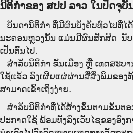
ນິຕິກຳຂອງ ສປປ ລາວ ໃນປັດຈຸບັນ
ບັນດານິຕິກໍາ ທີ່ມີຜົນບັງຄັບທົ່ວໄປທີ່ໄ
ນະຄອນຫຼວງນັ້ນ ແມ່ນມີຜົນສັກສິດ ນັ
ເປັນ​ຕົ້ນ​ໄປ.
ສຳລັບນິ​ຕິ​ກຳ ຂັ້ນເມືອງ ຫຼື ເທດ​ສະ
ໃຊ້ແລ້ວ ລົງ​ເຜີຍແຜ່​ຜ່ານ​ສື່ສິ່ງພິມຂ
ສາມາດເຂົ້າເຖິງງ່າຍ.
ສໍາລັບນິຕິກໍາທີ່ໄດ້ສ້າງຂຶ້ນຕາມຂັ້ນຕອ
ປະກາດໃຊ້ ພ້ອມທັງລົງເວັບໄຊຂອງອົງການ
ນໍາເອົາໄປລົງຈົດໝາຍເຫດທາງລັດຖະການ