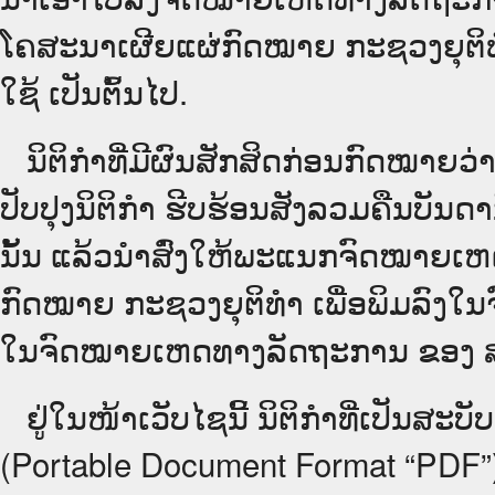
ໂຄສະນາເຜີຍແຜ່ກົດໝາຍ ກະຊວງຍຸຕິທໍາ
ໃຊ້ ເປັນຕົ້ນໄປ.
ນິ​ຕິ​ກຳ​ທີ່​ມີ​ຜົນ​ສັກ​ສິດ​ກ່ອນ​ກົດ​ໝາຍ​
ປັບ​ປຸງນິ​ຕິ​ກຳ ຮີບຮ້ອນສັງລວມຄືນບັນດ
ນັ້ນ ແລ້ວນໍາສົ່ງໃຫ້​ພະແນກຈົດ​ໝາຍ​ເ
ກົດໝາຍ ກະຊວງຍຸຕິທໍາ ເພື່ອພິມລົງໃນຈົດໝ
ໃນ​ຈົດ​ໝາຍ​ເຫດ​ທາງ​ລັດ​ຖະ​ການ ຂອງ ສປ​ປ ລ
ຢູ່ໃນໜ້າ​ເວັບ​ໄຊ​ນີ້ ນິຕິກຳທີ່ເປັນສ
(Portable Document Format “PDF”) ຊຶ