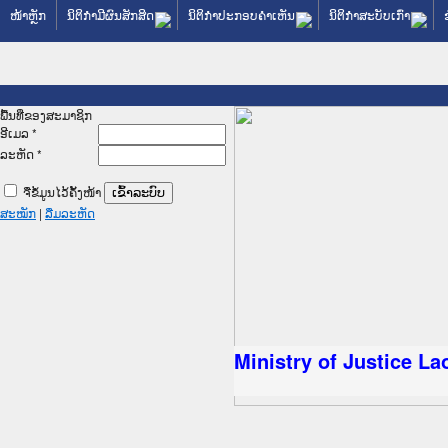
ໜ້າຫຼັກ
ນິຕິກໍາມີຜົນສັກສິດ
ນິຕິກໍາປະກອບຄໍາເຫັນ
ນິຕິກໍາສະບັບເກົ່າ
ພື້ນທີ່ຂອງສະມາຊິກ
ອີເມລ
*
ລະຫັດ
*
ຈື່ຂໍ້ມູນໄວ້ຄັ້ງໜ້າ
ສະໝັກ
|
ລືມລະຫັດ
ລັດຖະການໃຫ້ຜູ້ປະສານງານ
ປະຕິບັດວຽກງານຈົດໝາຍເຫດ
ນຈົດໝາຍເຫດທາງລັດຖະການ
ນຈົດໝາຍເຫດທາງລັດຖະການ
 ເວັບໄຊຈົດໝາຍເຫດທາງ
 ເວັບໄຊຈົດໝາຍເຫດທາງ
ຫດທາງລັດຖະການ ໃຫ້ຜູ້
ຫດທາງລັດຖະການ ໃຫ້ຜູ້
Ministry of Justice La
ນສັນຕິບານປະຊາຊົນ
ານຕຳຫຼວດປະຊາຊົນ
າຊົນ ພາກເໜືອ
າຊົນ ພາກກາງ
ກເໜືອ
ກກາງ
ການ
ກໃຕ້