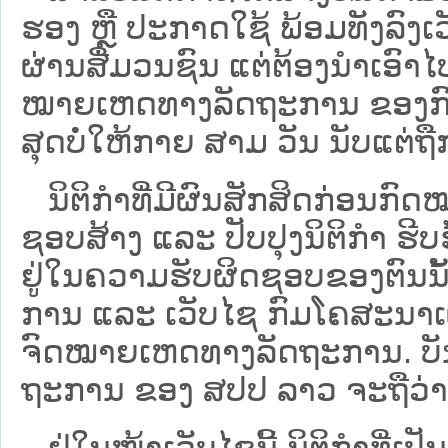
ຮອງ ຫຼື ປະກາດໃຊ້ ພ້ອມທັງລົງເ
ຜ່ານສື່ມວນຊົນ ແຕ່ຕ້ອງນໍາເອ
ໝາຍ​ເຫດ​ທາງ​ລັດ​ຖະ​ການ​ ຂອ
ສຸດບໍ່ໃຫ້ກາຍ ສາມ ວັນ ນັບແຕ່ຖື
ນິ​ຕິ​ກຳ​ທີ່​ມີ​ຜົນ​ສັກ​ສິດ​ກ່ອນ​ກົດ
ຊອບ​ສ້າງ ແລະ ປັບ​ປຸງນິ​ຕິ​ກຳ ຮີ
ຢູ່ໃນຄວາມຮັບຜິດຊອບຂອງຕົນນັ້ນ
ການ ແລະ ເວັບໄຊ​ ກົມໂຄສະນາເຜ
ຈົດໝາຍເຫດທາງລັດຖະການ. ບັນ​ດາ​ນິ​
ຖະ​ການ ຂອງ ສປ​ປ ລາວ ​ຈະຖື​ວ່າບໍ່​ມີ
ຢູ່ໃນໜ້າ​ເວັບ​ໄຊ​ນີ້ ນິຕິກຳທີ່