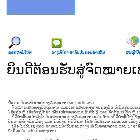
ງລັດຖະການໃຫ້ຜູ້ປະສານງານ
້ງປະຕິບັດວຽກງານຈົດໝາຍເຫດ
ງານຈົດໝາຍເຫດທາງລັດຖະການ
ງານຈົດໝາຍເຫດທາງລັດຖະການ
ລະ ເວັບໄຊຈົດໝາຍເຫດທາງ
ລະ ເວັບໄຊຈົດໝາຍເຫດທາງ
ຍເຫດທາງລັດຖະການ ໃຫ້ຜູ້
ຍເຫດທາງລັດຖະການ ໃຫ້ຜູ້
ຄານສັນຕິບານປະຊາຊົນ
າຄານຕຳຫຼວດປະຊາຊົນ
ຊາຊົນ ພາກເໜືອ
ຊາຊົນ ພາກກາງ
ພາກເໜືອ
າກກາງ
ຖະການ
າກໃຕ້
ຊອກຫານິຕິກໍາ
ຮ່າງນິຕິກໍາ ສໍາລັບປະກອບຄໍາເຫັນ
ສະຖິຕິປັ
ຍິນດີຕ້ອນຮັບສູ່ຈົດໝ
ນີ້ແມ່ນ ຈົດໝາຍເຫດທາງລັດຖະການ ຂອງ ສປປ ລາວ.
ຈົດໝາຍເຫດທາງລັດຖະການ ແມ່ນ​ເອ​ກະ​ສານ​ທາງ​ການ​ຂອງ​ລັດ ທີ່​ເປັນ​ຮູບ​ແບບ​ເອ​ເລັກ​ໂຕ​
ໃຊ້ແລ້ວ ຫຼື ເອົາຮ່າງນິຕິກໍາ ເພື່ອໃຫ້​ສາ​ທາ​ລະ​ນະ​ຊົນ​ຮັບ​ຮູ້ ແລະ ຈັດ​ຕັ້ງ​ປະ​ຕິ​ບັດ ຫ
ນິ​ຕິ​ກຳ​ທີ່​ຈະ​ເອົາ​ລົງ​ໃນ​ຈົດ​ໝາຍ​ເຫດ​ທາງ​ລັດ​ຖະ​ການ ​ແມ່ນ​ບັນ​ດາ​ນິ​ຕິ​ກຳ​ທີ່​ມີ​ຜົນ​ບັງ​
ບັນ​ດານິ​ຕິ​ກຳ​ຂັ້ນ​ເມືອງ ແລະ ຂັ້ນ​ບ້ານ ​ທີ່​ມີ​ຜົນ​ນຳ​ໃຊ້​ສຳ​ລັບ​ສະ​ເພາະ​ຂອບ​ເຂດ​ເມືອງ 
ເນື້ອໃນ​ເວັບ​ໄຊ​ ແລະ ການແນະນໍາຂັ້ນຕອນຕ່າງໆ ມີເປັນພາສາລາວ ແລະ ພາສາອັ
ອັງກິດແມ່ນແປບໍ່ເປັນທາງການ.