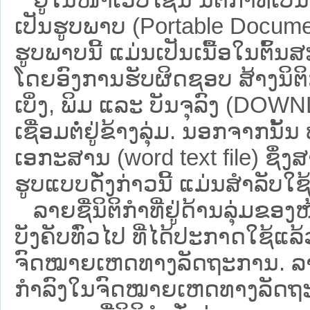
ເປັນຮູບພາບ (Portable Documen
ຮູບພາບນີ້ ແມ່ນເປັນເນື້ອໃນຕົ້
ໂດຍອົງການຮັບຜິດຊອບ ສ້າງນິຕິກ
ເບິ່ງ, ພິມ ແລະ ບັນຈຸລົງ (D
ເຊື່ອມຕໍ່ຢູ່ຂ້າງລຸ່ມ. ນອກຈາກນັ້
ເອກະສານ (word text file) ຊຶ່ງ
ຮູບແບບດັ່ງກ່າວນີ້ ແມ່ນສຳລັບໃຊ້ເປ
ລາຍຊື່ນິຕິກຳທີ່ຢູ່ດ້ານລຸ່ມຂອງ
ບັງຄັບທົ່ວໄປ ທີ່ໄດ້ປະກາດໃຊ້ແລ
ຈົດໝາຍເຫດທາງລັດຖະການ. ລາຍຊ
ກຳລົງໃນຈົດໝາຍເຫດທາງລັດຖະການ ຊ