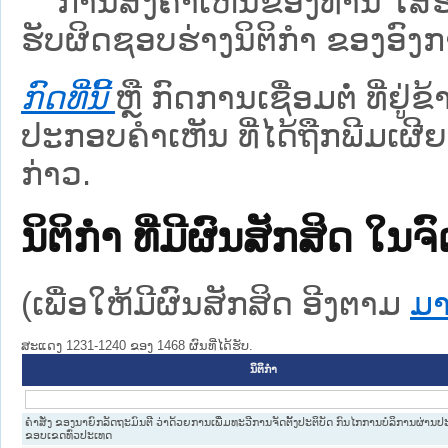
ການສົ່ງຄໍາເຫັນຂອງທ່ານ ໃສ່ຮ່
ຮັບຜິດຊອບຮ່າງນິຕິກຳ ຂອງອົງກາ
ກົດທີ່ນີ້
ຫຼື ກົດການເຊື່ອມຕໍ່ ທີ່ຢູ່
ປະກອບຄຳເຫັນ ທີ່ໄດ້ຖືກພີມເຜີຍ
ກ່າວ.
ນິຕິກໍາ ທີ່ມີຜົນສັກສິດ
(ເພື່ອໃຫ້ມີຜົນສັກສິດ ອີງຕາມ
ມາ
ສະແດງ 1231-1240 ຂອງ 1468 ຜົນທີ່ໄດ້ຮັບ.
ນິຕິກໍາ
ຄຳສັ່ງ ຂອງນາຍົກລັດຖະມົນຕີ ວ່າດ້ວຍການເພີ່ມທະວີການຈັດຕັ້ງປະຕິບັດ ກົນໄກການບໍລິການຜ່ານ
ຂອບເຂດທົ່ວປະເທດ