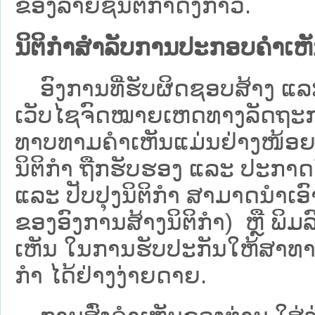
ຂອງລາຍຊື່ນິຕິກໍາດັ່ງກ່າວ.
ນິຕິກຳສຳລັບການປະກອບຄຳເຫ
ອົງການທີ່ຮັບຜິດຊອບສ້າງ ແລະ 
ເວັບ​ໄຊຈົດໝາຍເຫດທາງລັດຖະກາ
ທາບທາມຄໍາເຫັນແມ່ນຢ່າງໜ້ອຍ 6
ນິຕິກໍາ ຖືກຮັບຮອງ ແລະ ປະກາດ
ແລະ ປັບປຸງນິຕິກໍາ ສາມາດນຳເອົາຮ
ຂອງອົງການສ້າງນິຕິກຳ) ຫຼື ພິມລົງ
ເຫັນ ໃນການຮັບປະກັນໃຫ້ສາທາລ
ກຳ ໄດ້ຢ່າງງ່າຍດາຍ.