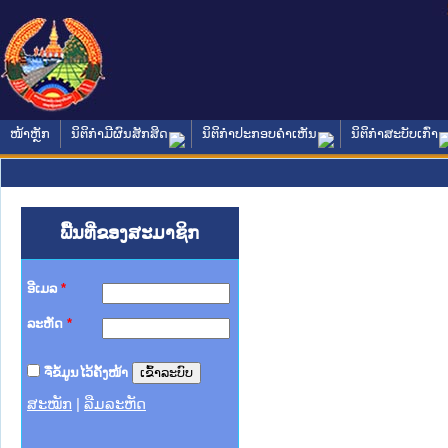
ໜ້າຫຼັກ
ນິຕິກໍາມີຜົນສັກສິດ
ນິຕິກໍາປະກອບຄໍາເຫັນ
ນິຕິກໍາສະບັບເກົ່າ
ພື້ນທີ່ຂອງສະມາຊິກ
ອີເມລ
*
ລະຫັດ
*
ຈື່ຂໍ້ມູນໄວ້ຄັ້ງໜ້າ
ສະໝັກ
|
ລືມລະຫັດ