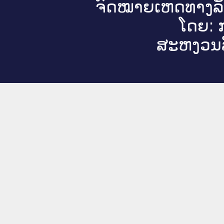
ຈົດ​ໝາຍ​ເຫດ​ທາງ​ລ
ໂດຍ: ກ
ສະ​ຫງວນ​ລ