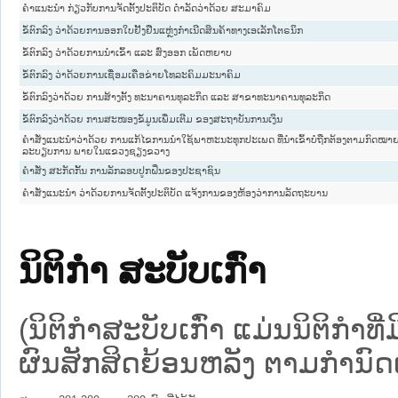
ຄຳແນະນຳ ກ່ຽວກັບການຈັດຕັ້ງປະຕິບັດ ດຳລັດວ່າດ້ວຍ ສະມາຄົມ
ຂໍ້ຕົກລົງ ວ່າດ້ວຍການອອກໃບຢັ້ງຢືນແຫຼ່ງກຳເນີດສິນຄ້າທາງເອເລັກໂຕຣນິກ
ຂໍ້ຕົກລົງ ວ່າດ້ວຍການນຳເຂົ້າ ແລະ ສົ່ງອອກ ເພັດຫຍາບ
ຂໍ້ຕົກລົງ ວ່າດ້ວຍການເຊື່ອມເຄືອຂ່າຍໂທລະຄົມມະນາຄົມ
ຂໍ້​ຕົກ​ລົງ​ວ່າ​ດ້ວຍ ການ​ສ້າງ​ຕັ້ງ​ ທະ​ນາ​ຄານ​ທຸ​ລະ​ກິດ ແລະ ສາ​ຂາ​ທະ​ນາ​ຄານ​ທຸ​ລະ​ກິດ
ຂໍ້​ຕົກ​ລົງວ່າ​ດ້ວຍ ການ​ສະ​ໜອງ​ຂໍ້​ມູນ​ເພີ່ມ​ເຕີມ ຂອງ​ສະ​ຖາ​ບັນ​ການ​ເງິນ
ຄຳສັ່ງແນະນຳວ່າດ້ວຍ ການແກ້ໄຂການນຳໃຊ້ພາຫະນະທຸກປະເພດ ທີ່ນຳເຂົ້າບໍ່ຖືກຕ້ອງຕາມກົດໝາ
ລະບຽບການ ພາຍໃນແຂວງຊຽງຂວາງ
ຄຳສັ່ງ ສະກັດກັ້ນ ການລັກລອບປູກຝິ່ນຂອງປະຊາຊົນ
ຄຳສັ່ງແນະນຳ ວ່າດ້ວຍການຈັດຕັ້ງປະຕິບັດ ແຈ້ງການຂອງຫ້ອງວ່າການລັດຖະບານ
ນິຕິກໍາ ສະບັບເກົ່າ
(ນິຕິກໍາສະບັບເກົ່າ ແມ່ນນິຕິກໍາ
ຜົນສັກສິດຍ້ອນຫລັງ ຕາມກໍານົດເວ