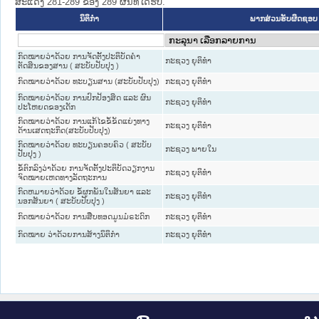
ສະແດງ 281-289 ຂອງ 289 ຜົນທີ່ໄດ້ຮັບ.
ນິຕິກໍາ
ພາກສ່ວນຮັບຜິດຊອບ
ກົດໝາຍວ່າດ້ວຍ ການຈັດຕັ້ງປະຕິບັດຄຳ
ກະຊວງ ຍຸຕິທໍາ
ຕັດສິນຂອງສານ ( ສະບັບປັບປຸງ )
ກົດໝາຍວ່າດ້ວຍ ທະບຽນສານ (ສະບັບປັບປຸງ)
ກະຊວງ ຍຸຕິທໍາ
ກົດໝາຍວ່າດ້ວຍ ການປົກປ້ອງສິດ ແລະ ຜົນ
ກະຊວງ ຍຸຕິທໍາ
ປະໂຫຍດຂອງເດັກ
ກົດໝາຍວ່າດ້ວຍ ການແກ້ໄຂຂໍ້ຂັດແຍ່ງທາງ
ກະຊວງ ຍຸຕິທໍາ
ດ້ານເສດຖະກິດ(ສະບັບປັບປຸງ)
ກົດ​ໝາຍວ່າ​ດ້ວຍ ທະບຽນຄອບຄົວ ( ສະ​ບັບ​
ກະຊວງ ພາຍໃນ
ປັບ​ປຸງ )
ຂໍ້​ຕົກ​ລົງວ່າ​ດ້ວຍ ການຈັດຕັ້ງປະຕິບັດວຽກງານ
ກະຊວງ ຍຸຕິທໍາ
ຈົດໝາຍເຫດທາງລັດຖະການ
ກົດຫມາຍວ່າດ້ວຍ ຂໍ້ຜູກພັນໃນສັນຍາ ແລະ
ກະຊວງ ຍຸຕິທໍາ
ນອກສັນຍາ ( ສະບັບປັບປຸງ )
ກົດໝາຍວ່າດ້ວຍ ການສືບທອດມູນມໍຣະດົກ
ກະຊວງ ຍຸຕິທໍາ
ກົດໝາຍ ວ່າດ້ວຍການສ້າງນິຕິກໍາ
ກະຊວງ ຍຸຕິທໍາ