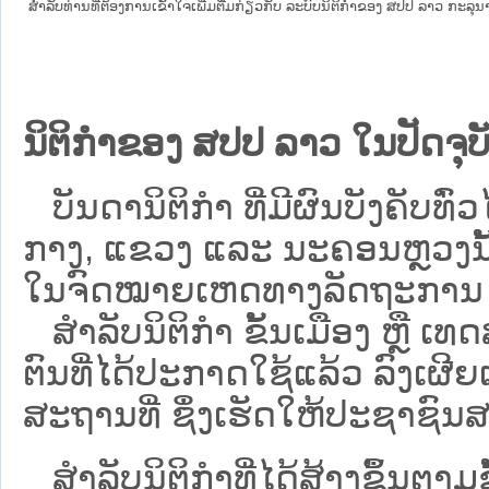
ສໍາລັບທ່ານທີ່ຕ້ອງການເຂົ້າໃຈເພີ່ມຕື່ມກ່ຽວກັບ ລະບົບນິຕິກຳຂອງ ສປປ ລາວ ກະລຸນາເຂົ
ນິຕິກຳຂອງ ສປປ ລາວ ໃນປັດຈຸບັ
ບັນດານິຕິກໍາ ທີ່ມີຜົນບັງຄັບທົ່ວໄ
ກາງ, ແຂວງ ແລະ ນະຄອນຫຼວງນັ້ນ 
ໃນຈົດໝາຍເຫດທາງລັດຖະການ ເປັ
ສຳລັບນິ​ຕິ​ກຳ ຂັ້ນເມືອງ ຫຼື 
ຕົນທີ່ໄດ້ປະກາດໃຊ້ແລ້ວ ລົງ​ເຜີຍ
ສະຖານທີ່ ຊຶ່ງເຮັດໃຫ້ປະຊາຊົນສາ
ສໍາລັບນິຕິກໍາທີ່ໄດ້ສ້າງຂຶ້ນຕາມ