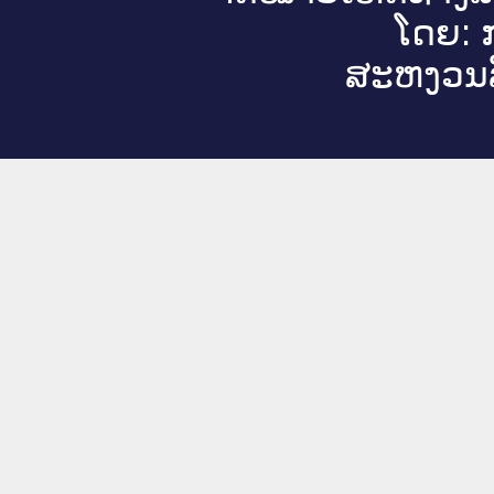
ໂດຍ: ກ
ສະ​ຫງວນ​ລ