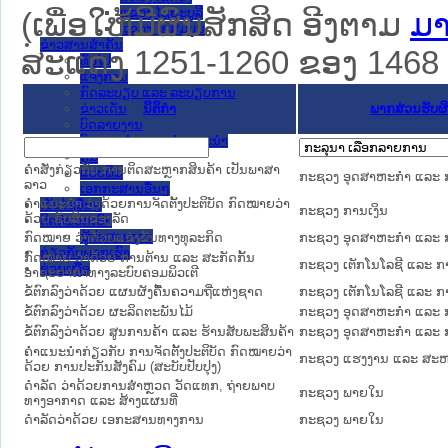
ແຂວງ ໄຊຍະບູລີ
(ເພື່ອໃຫ້ມີຜົນສັກສິດ ອີງຕາມ
ມາ
ແຂວງ ໄຊສົມບູນ
ຂ່າວສານສໍາຄັນ
ສະແດງ 1251-1260 ຂອງ 1468 ຜົ
​ທົ່ວ​ໄປ
ແຈ້ງການ
ກົດລະບຽບ ແລະ ລະບຽບການ
ຂ່າວເດັ່ນ
ນິຕິກໍາ
ພາກສ່ວນຮັບຜ
ບົດລາຍງານ
ບົດແນະນໍາ ແລະ ຄໍາແນະນໍາ
ຄູ່ມື
ຄຳສັ່ງກ່ຽວກັບ ການຕິດສະຫຼາກສິນຄ້າ ເປັນພາສາ
ແບບພີມ
ກະຊວງ ອຸດສາຫະກຳ ແລະ 
ລາວ
ເອກກະສານອື່ນໆ
ຄຳແນະນຳ ວ່າດ້ວຍການຈັດຕັ້ງປະຕິບັດ ກົດໝາຍວ່າ
ເວັບໄຊອື່ນໆ
ກະຊວງ ການເງິນ
ດ້ວຍ ຊັບສິນຂອງລັດ
ຕິດຕໍ່ພວກເຮົາ
ຜູ້ປະສານງານ
ກົດໝາຍ ວ່າດ້ວຍແຂ່ງຂັນທາງທຸລະກິດ
ກະຊວງ ອຸດສາຫະກຳ ແລະ 
ກ່ຽວກັບພວກເຮົາ
ກົດໝາຍ ວ່າດ້ວຍ ການຕ້ານ ແລະ ສະກັດກັ້ນ
ກະຊວງ ເຕັກໂນໂລຊີ ແລະ ກ
ຊ່ວຍເຫຼືອ
ອາຊະຍາກຳທາງລະບົບຄອມພິວເຕີ
ຂໍ້ຕົກລົງວ່າດ້ວຍ ແຜນຜັງຄື້ນຄວາມຖີ່ແຫ່ງຊາດ
ກະຊວງ ເຕັກໂນໂລຊີ ແລະ ກ
ຂໍ້ຕົກລົງວ່າດ້ວຍ ຜະລິດຕະພັນໄມ້
ກະຊວງ ອຸດສາຫະກຳ ແລະ 
ຂໍ້ຕົກລົງວ່າດ້ວຍ ສູນການຄ້າ ແລະ ຮ້ານສັບພະສິນຄ້າ
ກະຊວງ ອຸດສາຫະກຳ ແລະ 
ຄຳແນະນຳກ່ຽວກັບ ການຈັດຕັ້ງປະຕິບັດ ກົດໝາຍວ່າ
ກະຊວງ ແຮງງານ ແລະ ສະຫວ
ດ້ວຍ ການປະກັນສັງຄົມ (ສະບັບປັບປຸງ)
ດຳລັດ ວ່າດ້ວຍການສຳຫຼວດ ວັດແທກ, ຖ່າຍພາບ
ກະຊວງ ພາຍໃນ
ທາງອາກາດ ແລະ ສ້າງແຜນທີ່
ດຳລັດວ່າດ້ວຍ ເອກະສານທາງການ
ກະຊວງ ພາຍໃນ