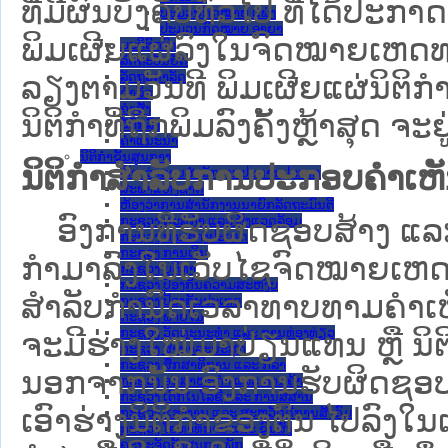
ທີ່ມີຜົນບັງຄັບທົ່ວໄປ ທີ່ໄດ້ປະກ
ປະມວນກົດໝາຍ ແພ່ງ
ປະມວນກົດໝາຍ ອາຍາ
ພິມເຜີຍແຜ່ລົງໃນຈົດໝາຍເຫດທາ
ມະຕິຕົກລົງ
ລັດຖະບັນຍັດ
ລັດຖະດໍາລັດ
ລຽງຕາມວັນທີ ພິມເຜີຍແຜ່ນິຕິ
ດໍາລັດ
ຄໍາສັ່ງ
ນິຕິກຳທີ່ຖືກພິມລົງຄັ້ງຫຼ້າສຸດ ຈະຢ
ຂໍ້ຕົກລົງ
ຄໍາແນະນໍາ
ນິຕິກໍາຂັ້ນສູນກາງ
ນິຕິກຳສຳລັບການປະກອບຄຳເຫ
ຫ້ອງວ່າການສໍານັກງານປະທານປະເທດ
ສະພາແຫ່ງຊາດ
ຫ້ອງວ່າການສຳນັກງານນາຍົກລັດຖະມົນຕີ
ອົງການທີ່ຮັບຜິດຊອບສ້າງ ແລະ 
ກະຊວງ ກະສິກຳ ແລະ ສິ່ງແວດລ້ອມ
ກະຊວງ ການຕ່າງປະເທດ
ກະຊວງ ການເງິນ
ກຳມາລົງໃນ​ເວັບ​ໄຊຈົດໝາຍເຫ
ກະຊວງ ຍຸຕິທໍາ
ກະຊວງ ປ້ອງກັນຄວາມສະຫງົບ
ສໍາລັບກໍານົດເວລາທາບທາມຄໍາເຫັ
ກະຊວງ ປ້ອງກັນປະເທດ
ກະຊວງ ພາຍໃນ
ກະຊວງ ວັດທະນະທຳ ແລະ ການທ່ອງທ່ຽວ
ຈະມີຮ່າງໃໝ່ມາປ່ຽນແທນ ຫຼື ນິ
ກະຊວງ ສາທາລະນະສຸກ
ກະຊວງ ສຶກສາທິການ ແລະ ກິລາ
ນອກຈາກນັ້ນ ອົງການຮັບຜິດຊອບ
ກະຊວງ ອຸດສາຫະກຳ ແລະ ການຄ້າ
ກະຊວງ ເຕັກໂນໂລຊີ ແລະ ການສື່ສານ
ເອົາຮ່າງນິຕິກຳຂອງຕົນ ໄປລົງໃນ​ເວ
ກະຊວງ ແຮງງານ ແລະ ສະຫວັດດີການສັງຄົມ
ກະຊວງ ໂຍທາທິການ ແລະ ຂົນສົ່ງ
ຄະນະຈັດຕັ້ງສູນກາງພັກ