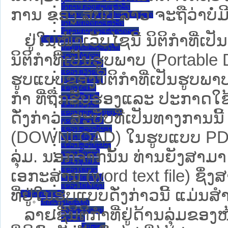
ອົງການ ກວດສອບແຫ່ງລັດ
ການ ຂອງ ສປ​ປ ລາວ ​ຈະຖື​ວ່າບໍ່​ມີ​ຜົ
ອົງການ ໄອຍະການປະຊາຊົນສູງສຸດ
ອົງການກວດກາແຫ່ງລັດ
ອົງການກາແດງແຫ່ງຊາດລາວ
ຢູ່ໃນໜ້າ​ເວັບ​ໄຊ​ນີ້ ນິຕິກຳທີ
ນິຕິກໍາຂັ້ນແຂວງ
ນະ​ຄອນ​ຫລວງວຽງຈັນ
ນິຕິກໍາທີ່ເປັນຮູບພາບ (Portabl
ແຂວງ ຄໍາມ່ວນ
ແຂວງ ຈໍາປາສັກ
ແຂວງ ຊຽງຂວາງ
ຮູບແບບຂອງນິຕິກໍາທີ່ເປັນຮູບພາບ
ແຂວງ ບໍລິຄໍາໄຊ
ແຂວງ ບໍ່ແກ້ວ
ກໍາ ທີ່ຖືກຮັບຮອງແລະ ປະກາດໃຊ
ແຂວງ ຜົ້ງສາລີ
ແຂວງ ວຽງຈັນ
ແຂວງ ສະຫວັນນະເຂດ
ດັ່ງກ່າວ. ສະບັບທີ່ເປັນທາງການນີ
ແຂວງ ສາລະວັນ
ແຂວງ ຫລວງນໍ້າທາ
(DOWNLOAD) ໃນຮູບແບບ PDF ໂດ
ແຂວງ ຫົວພັນ
ແຂວງ ຫຼວງພະບາງ
ລຸ່ມ. ນອກຈາກນັ້ນ ທ່ານຍັງສາມາດເ
ແຂວງ ອັດຕະປື
ແຂວງ ອຸດົມໄຊ
ແຂວງ ເຊກອງ
ເອກະສານ (word text file) ຊຶ່
ແຂວງ ໄຊຍະບູລີ
ແຂວງ ໄຊສົມບູນ
ທີ່ຢູ່ໃນຮູບແບບດັ່ງກ່າວນີ້ ແມ່ນສຳລ
ນິຕິກໍາສະບັບເກົ່າ
ນິຕິກຳຕາມປະເພດ
ລາຍຊື່ນິຕິກຳທີ່ຢູ່ດ້ານລຸ່ມຂອ
ລັດຖະທໍາມະນູນ
ກົດໝາຍ
ກົດໝາຍ