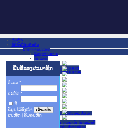
ໜ້າຫຼັກ
ນິຕິກໍາມີຜົນສັກສິດ
ນິຕິກໍາຕາມປະເພດ
ລັດຖະທໍາມະນູນ
ກົດໝາຍ
ກົດໝາຍ
ພື້ນທີ່ຂອງສະມາຊິກ
ປະມວນກົດໝາຍ ແພ່ງ
ປະມວນກົດໝາຍ ອາຍາ
ມະຕິຕົກລົງ
ລັດຖະບັນຍັດ
ອີເມລ
*
ລັດຖະດໍາລັດ
ດໍາລັດ
ລະຫັດ
*
ຄໍາສັ່ງ
ຂໍ້ຕົກລົງ
ຈື່
ຄໍາແນະນໍາ
ນິຕິກໍາຂັ້ນສູນກາງ
ຂໍ້ມູນໄວ້ຄັ້ງໜ້າ
ຫ້ອງວ່າການສໍານັກງານປະທານປະເທດ
ສະໝັກ
|
ລືມລະຫັດ
ສະພາແຫ່ງຊາດ
ຫ້ອງວ່າການສຳນັກງານນາຍົກລັດຖະມົນຕີ
ກະຊວງ ກະສິກຳ ແລະ ສິ່ງແວດລ້ອມ