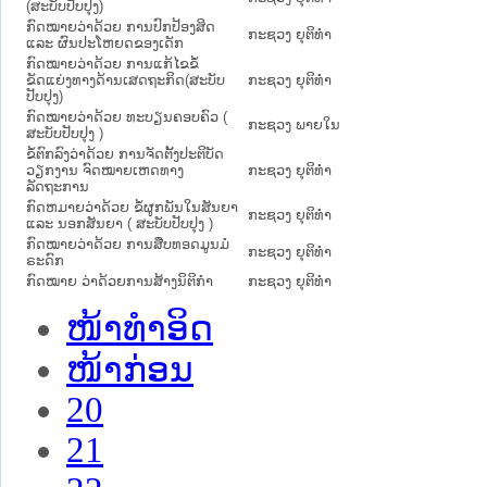
(ສະບັບປັບປຸງ)
ກົດໝາຍວ່າດ້ວຍ ການປົກປ້ອງສິດ
ກະຊວງ ຍຸຕິທໍາ
ແລະ ຜົນປະໂຫຍດຂອງເດັກ
ກົດໝາຍວ່າດ້ວຍ ການແກ້ໄຂຂໍ້
ຂັດແຍ່ງທາງດ້ານເສດຖະກິດ(ສະບັບ
ກະຊວງ ຍຸຕິທໍາ
ປັບປຸງ)
ກົດ​ໝາຍວ່າ​ດ້ວຍ ທະບຽນຄອບຄົວ (
ກະຊວງ ພາຍໃນ
ສະ​ບັບ​ປັບ​ປຸງ )
ຂໍ້​ຕົກ​ລົງວ່າ​ດ້ວຍ ການຈັດຕັ້ງປະຕິບັດ
ວຽກງານ ຈົດໝາຍເຫດທາງ
ກະຊວງ ຍຸຕິທໍາ
ລັດຖະການ
ກົດຫມາຍວ່າດ້ວຍ ຂໍ້ຜູກພັນໃນສັນຍາ
ກະຊວງ ຍຸຕິທໍາ
ແລະ ນອກສັນຍາ ( ສະບັບປັບປຸງ )
ກົດໝາຍວ່າດ້ວຍ ການສືບທອດມູນມໍ
ກະຊວງ ຍຸຕິທໍາ
ຣະດົກ
ກົດໝາຍ ວ່າດ້ວຍການສ້າງນິຕິກໍາ
ກະຊວງ ຍຸຕິທໍາ
ໜ້າທໍາອິດ
ໜ້າກ່ອນ
20
21