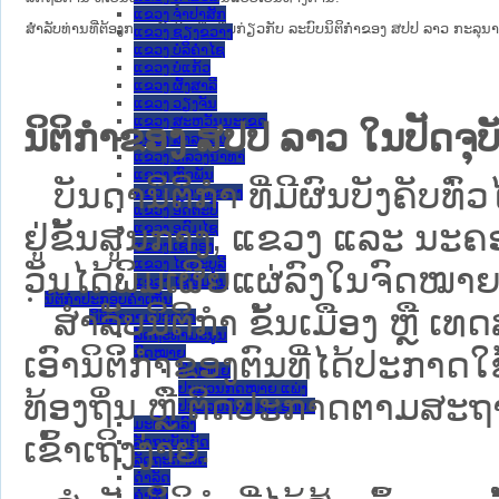
ແຂວງ ຈໍາປາສັກ
ສໍາລັບທ່ານທີ່ຕ້ອງການເຂົ້າໃຈເພີ່ມຕື່ມກ່ຽວກັບ ລະບົບນິຕິກຳຂອງ ສປປ ລາວ ກະລຸນາເຂົ
ແຂວງ ຊຽງຂວາງ
ແຂວງ ບໍລິຄໍາໄຊ
ແຂວງ ບໍ່ແກ້ວ
ແຂວງ ຜົ້ງສາລີ
ແຂວງ ວຽງຈັນ
ແຂວງ ສະຫວັນນະເຂດ
ນິຕິກຳຂອງ ສປປ ລາວ ໃນປັດຈຸບັ
ແຂວງ ສາລະວັນ
ແຂວງ ຫລວງນໍ້າທາ
ແຂວງ ຫົວພັນ
ບັນດານິຕິກໍາ ທີ່ມີຜົນບັງຄັບທົ່ວ
ແຂວງ ຫຼວງພະບາງ
ແຂວງ ອັດຕະປື
ຢູ່ຂັ້ນ​ສູນ​ກາງ, ແຂວງ ແລະ ນະຄອ
ແຂວງ ອຸດົມໄຊ
ແຂວງ ເຊກອງ
ແຂວງ ໄຊຍະບູລີ
ວັນໄດ້ພິມເຜີຍແຜ່ລົງໃນຈົດໝາຍ
ແຂວງ ໄຊສົມບູນ
ນິຕິກໍາປະກອບຄໍາເຫັນ
ສຳລັບນິ​ຕິ​ກຳ ຂັ້ນເມືອງ ຫຼື 
ນິຕິກໍາຕາມປະເພດ
ລັດຖະທໍາມະນູນ
ກົດໝາຍ
ເອົານິຕິກຳຂອງຕົນທີ່ໄດ້ປະກາດໃຊ້ແ
ກົດໝາຍ
ປະມວນກົດໝາຍ ແພ່ງ
ທ້ອງຖິ່ນ ຫຼື ຕິດປະກາດຕາມສະຖ
ປະມວນກົດໝາຍ ອາຍາ
ມະຕິຕົກລົງ
ເຂົ້າເຖິງງ່າຍ.
ລັດຖະບັນຍັດ
ລັດຖະດໍາລັດ
ດໍາລັດ
ຄໍາສັ່ງ