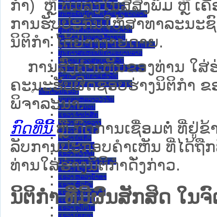
ກຳ) ຫຼື ພິມລົງໃນສື່ສິ່ງພິມ ຫຼື 
ທະນາຄານແຫ່ງ ສປປ ລາວ
ສະຫະພັນນັກຮົບເກົ່າແຫ່ງຊາດລາວ
ການຮັບປະກັນໃຫ້ສາທາລະນະຊົນ
ສານປະຊາຊົນສູງສຸດ
ສູນກາງ ສະຫະພັນແມ່ຍິງລາວ
ນິຕິກຳ ໄດ້ຢ່າງງ່າຍດາຍ.
ສູນກາງ ແນວລາວສ້າງຊາດ
ສູນກາງຊາວໜຸ່ມປະຊາຊົນປະຕິວັດລາວ
ສູນກາງສະຫະພັນກຳມະບານລາວ
ອົງການ ກວດສອບແຫ່ງລັດ
ການສົ່ງຄໍາເຫັນຂອງທ່ານ ໃສ່ຮ່
ອົງການ ໄອຍະການປະຊາຊົນສູງສຸດ
ອົງການກວດກາແຫ່ງລັດ
ຄະນະຮັບຜິດຊອບຮ່າງນິຕິກຳ ຂອງ
ອົງການກາແດງແຫ່ງຊາດລາວ
ນິຕິກໍາຂັ້ນແຂວງ
ພິຈາລະນາ.
ນະ​ຄອນ​ຫລວງວຽງຈັນ
ແຂວງ ຄໍາມ່ວນ
ແຂວງ ຈໍາປາສັກ
ແຂວງ ຊຽງຂວາງ
ກົດທີ່ນີ້
ຫຼື ກົດການເຊື່ອມຕໍ່ ທີ່ຢູ່ຂ
ແຂວງ ບໍລິຄໍາໄຊ
ແຂວງ ບໍ່ແກ້ວ
ລັບການປະກອບຄຳເຫັນ ທີ່ໄດ້ຖືກ
ແຂວງ ຜົ້ງສາລີ
ແຂວງ ວຽງຈັນ
ທ່ານໃສ່ຮ່າງນິຕິກຳດັ່ງກ່າວ.
ແຂວງ ສະຫວັນນະເຂດ
ແຂວງ ສາລະວັນ
ແຂວງ ຫລວງນໍ້າທາ
ແຂວງ ຫົວພັນ
ນິຕິກໍາ ທີ່ມີຜົນສັກສິດ
ແຂວງ ຫຼວງພະບາງ
ແຂວງ ອັດຕະປື
ແຂວງ ອຸດົມໄຊ
ແຂວງ ເຊກອງ