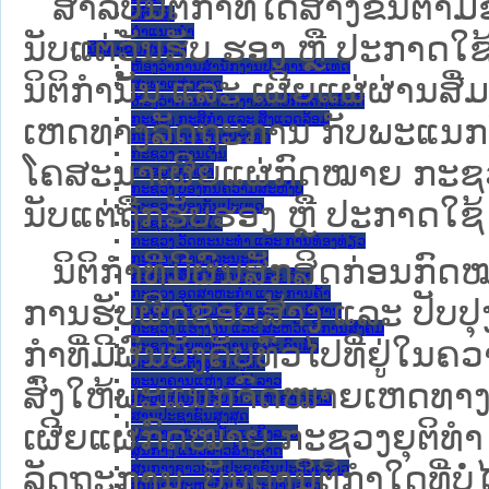
ສໍາລັບນິຕິກໍາທີ່ໄດ້ສ້າງຂຶ້ນຕາມ
ຂໍ້ຕົກລົງ
ຄໍາແນະນໍາ
ນັບແຕ່ວັນຮັບ ຮອງ ຫຼື ປະກາດໃຊ
ນິຕິກຳຂັ້ນສູນກາງ
ຫ້ອງວ່າການສໍານັກງານປະທານປະເທດ
ນິຕິກໍານັ້ນ ແລະ ເຜີຍແຜ່ຜ່ານສື
ສະພາແຫ່ງຊາດ
ຫ້ອງວ່າການສຳນັກງານນາຍົກລັດຖະມົນຕີ
ກະຊວງ ກະສິກຳ ແລະ ສິ່ງແວດລ້ອມ
ເຫດທາງລັດຖະການ ກັບ​ພະແນກຈົ
ກະຊວງ ການຕ່າງປະເທດ
ກະຊວງ ການເງິນ
ໂຄສະນາເຜີຍແຜ່ກົດໝາຍ ກະຊວງຍ
ກະຊວງ ຍຸຕິທໍາ
ກະຊວງ ປ້ອງກັນຄວາມສະຫງົບ
ນັບແຕ່ຖືກຮັບຮອງ ຫຼື ປະກາດໃຊ້ 
ກະຊວງ ປ້ອງກັນປະເທດ
ກະຊວງ ພາຍໃນ
ກະຊວງ ວັດທະນະທຳ ແລະ ການທ່ອງທ່ຽວ
ກະຊວງ ສາທາລະນະສຸກ
ນິ​ຕິ​ກຳ​ທີ່​ມີ​ຜົນ​ສັກ​ສິດ​ກ່ອນ​ກົດ
ກະຊວງ ສຶກສາທິການ ແລະ ກິລາ
ກະຊວງ ອຸດສາຫະກຳ ແລະ ການຄ້າ
ການ​ຮັບ​ຜິດ​ຊອບ​ສ້າງ ແລະ ປັບ​ປ
ກະຊວງ ເຕັກໂນໂລຊີ ແລະ ການສື່ສານ
ກະຊວງ ແຮງງານ ແລະ ສະຫວັດດີການສັງຄົມ
ກໍາທີ່ມີຜົນບັງຄັບທົ່ວໄປທີ່ຢູ່ໃ
ກະຊວງ ໂຍທາທິການ ແລະ ຂົນສົ່ງ
ຄະນະຈັດຕັ້ງສູນກາງພັກ
ທະນາຄານແຫ່ງ ສປປ ລາວ
ສົ່ງໃຫ້​ພະແນກຈົດ​ໝາຍ​ເຫດ​ທາງ
ສະຫະພັນນັກຮົບເກົ່າແຫ່ງຊາດລາວ
ສານປະຊາຊົນສູງສຸດ
ເຜີຍແຜ່ກົດໝາຍ ກະຊວງຍຸຕິທໍາ
ສູນກາງ ສະຫະພັນແມ່ຍິງລາວ
ສູນກາງ ແນວລາວສ້າງຊາດ
ລັດຖະການ. ບັນ​ດາ​ນິ​ຕິ​ກຳ​ໃດ​ທີ່ບໍ່
ສູນກາງຊາວໜຸ່ມປະຊາຊົນປະຕິວັດລາວ
ສູນກາງສະຫະພັນກຳມະບານລາວ