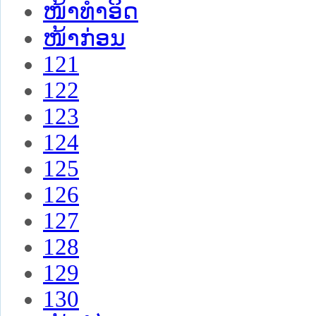
ໜ້າທໍາອິດ
ໜ້າກ່ອນ
121
122
123
124
125
126
127
128
129
130