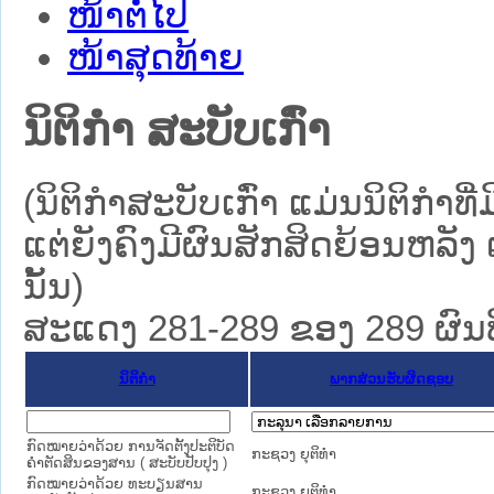
ໜ້າຕໍ່ໄປ
ໜ້າສຸດທ້າຍ
ນິຕິກໍາ ສະບັບເກົ່າ
(ນິຕິກໍາສະບັບເກົ່າ ແມ່ນນິຕິກໍ
ແຕ່ຍັງຄົງມີຜົນສັກສິດຍ້ອນຫລັງ 
ນັ້ນ)
ສະແດງ 281-289 ຂອງ 289 ຜົນທີ່
ນິຕິກໍາ
ພາກສ່ວນຮັບຜິດຊອບ
ກົດໝາຍວ່າດ້ວຍ ການຈັດຕັ້ງປະຕິບັດ
ກະຊວງ ຍຸຕິທໍາ
ຄຳຕັດສິນຂອງສານ ( ສະບັບປັບປຸງ )
ກົດໝາຍວ່າດ້ວຍ ທະບຽນສານ
ກະຊວງ ຍຸຕິທໍາ