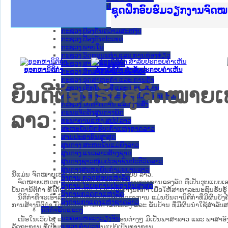
ກະຊວງ ການຕ່າງປະເທດ
Ministry of Justice Lao
ເຜີຍແຜ່ວັບໄຊຈົດໝາຍເຫດທ
ກະຊວງຍຸຕິທຳ
ຊຸດຝຶກອົບຮົມວຽກງານຈົດ
ກອງປະຊຸມທົບທວນຄືນການຈ
ຝຶກອົບຮົມ ຜູ່ປະສານງານ
ຝຶກອົບຮົມ ຜູ່ປະສານງານ
ເຜີຍແຜ່ແອັບກົດໝາຍລາວ 
ເຜີຍແຜ່ແອັບກົດໝາຍລາວ ແ
ຍົກລະດັບວຽກງານຈົດໝາຍເ
ຊຸດຝຶກອົບຮົມວຽກງານຈົດ
ກະຊວງ ການເງິນ
ກະຊວງ ຍຸຕິທໍາ
ກະຊວງ ປ້ອງກັນຄວາມສະຫງົບ
ກະຊວງ ປ້ອງກັນປະເທດ
ກະຊວງ ພາຍໃນ
ກະຊວງ ວັດທະນະທຳ ແລະ ການທ່ອງທ່ຽວ
ກະຊວງ ສາທາລະນະສຸກ
ຊອກຫານິຕິກໍາ
ຮ່າງນິຕິກໍາ ສໍາລັບປະກອບຄໍາເຫັນ
ກະຊວງ ສຶກສາທິການ ແລະ ກິລາ
ກະຊວງ ອຸດສາຫະກຳ ແລະ ການຄ້າ
ຍິນດີຕ້ອນຮັບສູ່ຈົດໝ
ກະຊວງ ເຕັກໂນໂລຊີ ແລະ ການສື່ສານ
ກະຊວງ ແຮງງານ ແລະ ສະຫວັດດີການສັງຄົມ
ກະຊວງ ໂຍທາທິການ ແລະ ຂົນສົ່ງ
ຄະນະຈັດຕັ້ງສູນກາງພັກ
ລາວ
ທະນາຄານແຫ່ງ ສປປ ລາວ
ສະຫະພັນນັກຮົບເກົ່າແຫ່ງຊາດລາວ
ສານປະຊາຊົນສູງສຸດ
ສູນກາງ ສະຫະພັນແມ່ຍິງລາວ
ສູນກາງ ແນວລາວສ້າງຊາດ
ສູນກາງຊາວໜຸ່ມປະຊາຊົນປະຕິວັດລາວ
ສູນກາງສະຫະພັນກຳມະບານລາວ
ນີ້ແມ່ນ ຈົດໝາຍເຫດທາງລັດຖະການ ຂອງ ສປປ ລາວ.
ອົງການ ກວດສອບແຫ່ງລັດ
ຈົດໝາຍເຫດທາງລັດຖະການ ແມ່ນ​ເອ​ກະ​ສານ​ທາງ​ການ​ຂອງ​ລັດ ທີ່​ເປັນ​ຮູບ​ແບບ​ເອ​ເລັກ​ໂຕ​
ອົງການ ໄອຍະການປະຊາຊົນສູງສຸດ
ບັນ​ດາ​ນິ​ຕິ​ກຳ ທີ່ໄດ້ປະກາດໃຊ້ແລ້ວ ຫຼື ເອົາຮ່າງນິຕິກໍາ ເພື່ອໃຫ້​ສາ​ທາ​ລະ​ນະ​ຊົນ​ຮັບ​ຮ
ອົງການກວດກາແຫ່ງລັດ
ນິ​ຕິ​ກຳ​ທີ່​ຈະ​ເອົາ​ລົງ​ໃນ​ຈົດ​ໝາຍ​ເຫດ​ທາງ​ລັດ​ຖະ​ການ ​ແມ່ນ​ບັນ​ດາ​ນິ​ຕິ​ກຳ​ທີ່​ມີ​ຜົນ​ບັງ​ຄ
ອົງການກາແດງແຫ່ງຊາດລາວ
ການ​ສ້າງ​ນິ​ຕິ​ກຳ ຍົກ​ເວັ້ນ​ບັນ​ດານິ​ຕິ​ກຳ​ຂັ້ນ​ເມືອງ ແລະ ຂັ້ນ​ບ້ານ ​ທີ່​ມີ​ຜົນ​ນຳ​ໃຊ້​ສຳ​
ນິຕິກໍາຂັ້ນແຂວງ
ນະ​ຄອນ​ຫລວງວຽງຈັນ
ເນື້ອໃນ​ເວັບ​ໄຊ​ ແລະ ການແນະນໍາຂັ້ນຕອນຕ່າງໆ ມີເປັນພາສາລາວ ແລະ ພາສາອັ
ແຂວງ ຄໍາມ່ວນ
ລັດຖະການ ທີ່ເປັນພາສາອັງກິດແມ່ນແປບໍ່ເປັນທາງການ.