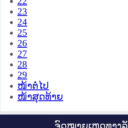
22
23
24
25
26
27
28
29
ໜ້າຕໍ່ໄປ
ໜ້າສຸດທ້າຍ
ຈົດ​ໝາຍ​ເຫດ​ທາງ​ລ