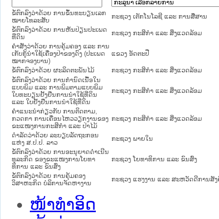
ຂໍ້ຕົກລົງວ່າດ້ວຍ ການຂຶ້ນທະບຽນເລກ
ກະຊວງ ເຕັກໂນໂລຊີ ແລະ ການສື່ສານ
ໝາຍໂທລະສັບ
ຂໍ້ຕົກລົງວ່າດ້ວຍ ການຫັນປ່ຽນປະເພດ
ກະຊວງ ກະສິກຳ ແລະ ສິ່ງແວດລ້ອມ
ທີ່ດິນ
ຄຳສັ່ງວ່າດ້ວຍ ການຄຸ້ມຄອງ ແລະ ການ
ເກັບກູ້ນຳໃຊ້ເຄື່ອງປ່າຂອງດົງ (ປະເພດ
ແຂວງ ອັດຕະປື
ໝາກຈອງບານ)
ຂໍ້ຕົກລົງວ່າດ້ວຍ ຜະລິດຕະພັນໄມ້
ກະຊວງ ກະສິກຳ ແລະ ສິ່ງແວດລ້ອມ
ຂໍ້ຕົກລົງວ່າດ້ວຍ ການກຳນົດເນື້ອໃນ
ແບບພິມ ແລະ ການພິມຕາມແບບພິມ
ກະຊວງ ກະສິກຳ ແລະ ສິ່ງແວດລ້ອມ
ໃບທະບຽນຢັ້ງຢືນການນຳໃຊ້ທີ່ດິນ
ແລະ ໃບຢັ້ງຢືນການນຳໃຊ້ທີ່ດິນ
ຄຳແນະນຳກ່ຽວກັບ ການຕິດຕາມ,
ກວດກາ ການເຄື່ອນໄຫວວຽກງານຂອງ
ກະຊວງ ກະສິກຳ ແລະ ສິ່ງແວດລ້ອມ
ຂະແໜງການກະສິກຳ ແລະ ປ່າໄມ້
ດຳລັດວ່າດ້ວຍ ລະບຽບລັດຖະກອນ
ກະຊວງ ພາຍໃນ
ແຫ່ງ ສ.ປ.ປ. ລາວ
ຂໍ້ຕົກລົງວ່າດ້ວຍ ການອະນຸຍາດດຳເນີນ
ທຸລະກິດ ຂອງຂະແໜງການໂຍທາ
ກະຊວງ ໂຍທາທິການ ແລະ ຂົນສົ່ງ
ທິການ ແລະ ຂົນສົ່ງ
ຂໍ້ຕົກລົງວ່າດ້ວຍ ການຄຸ້ມຄອງ
ກະຊວງ ແຮງງານ ແລະ ສະຫວັດດີການສັງ
ວິສາຫະກິດ ບໍລິການຈັດຫາງານ
ໜ້າທໍາອິດ