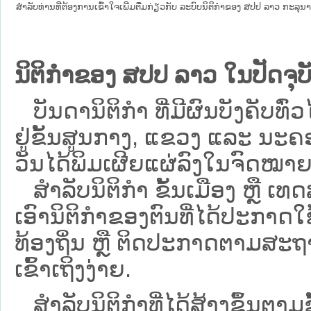
ສໍາລັບທ່ານທີ່ຕ້ອງການເຂົ້າໃຈເພີ່ມຕື່ມກ່ຽວກັບ ລະບົບນິຕິກຳຂອງ ສປປ ລາວ ກະລຸນາເຂົ
ນິຕິກຳຂອງ ສປປ ລາວ ໃນປັດຈຸບັ
ບັນດານິຕິກໍາ ທີ່ມີຜົນບັງຄັບທົ່ວ
ຢູ່ຂັ້ນ​ສູນ​ກາງ, ແຂວງ ແລະ ນະຄອ
ວັນໄດ້ພິມເຜີຍແຜ່ລົງໃນຈົດໝາຍ
ສຳລັບນິ​ຕິ​ກຳ ຂັ້ນເມືອງ ຫຼື 
ເອົານິຕິກຳຂອງຕົນທີ່ໄດ້ປະກາດໃຊ້ແ
ທ້ອງຖິ່ນ ຫຼື ຕິດປະກາດຕາມສະຖ
ເຂົ້າເຖິງງ່າຍ.
ສໍາລັບນິຕິກໍາທີ່ໄດ້ສ້າງຂຶ້ນຕາມ