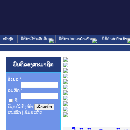
ໜ້າຫຼັກ
ນິຕິກໍາມີຜົນສັກສິດ
ນິຕິກໍາປະກອບຄໍາເຫັນ
ນິຕິກໍາສະບັບເກົ່າ
ພື້ນທີ່ຂອງສະມາຊິກ
ອີເມລ
*
ລະຫັດ
*
ຈື່
ຂໍ້ມູນໄວ້ຄັ້ງໜ້າ
ສະໝັກ
|
ລືມລະຫັດ