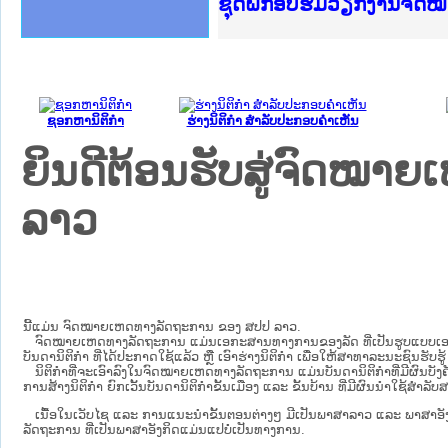
Ministry of Justice Lao
ເຜີຍແຜ່ວັບໄຊຈົດໝາຍເຫດທ
ກະຊວງຍຸຕິທຳ
ຊຸດຝຶກອົບຮົມວຽກງານຈົດ
ກອງປະຊຸມທົບທວນຄືນການຈ
ຝຶກອົບຮົມ ຜູ່ປະສານງານ
ຝຶກອົບຮົມ ຜູ່ປະສານງານ
ເຜີຍແຜ່ແອັບກົດໝາຍລາວ 
ເຜີຍແຜ່ແອັບກົດໝາຍລາວ ແ
ຍົກລະດັບວຽກງານຈົດໝາຍເ
ຊຸດຝຶກອົບຮົມວຽກງານຈົດ
ຊອກຫານິຕິກໍາ
ຮ່າງນິຕິກໍາ ສໍາລັບປະກອບຄໍາເຫັນ
ຍິນດີຕ້ອນຮັບສູ່ຈົດໝ
ລາວ
ນີ້ແມ່ນ ຈົດໝາຍເຫດທາງລັດຖະການ ຂອງ ສປປ ລາວ.
ຈົດໝາຍເຫດທາງລັດຖະການ ແມ່ນ​ເອ​ກະ​ສານ​ທາງ​ການ​ຂອງ​ລັດ ທີ່​ເປັນ​ຮູບ​ແບບ​ເອ​ເລັກ​ໂຕ​
ບັນ​ດາ​ນິ​ຕິ​ກຳ ທີ່ໄດ້ປະກາດໃຊ້ແລ້ວ ຫຼື ເອົາຮ່າງນິຕິກໍາ ເພື່ອໃຫ້​ສາ​ທາ​ລະ​ນະ​ຊົນ​ຮັບ​ຮ
ນິ​ຕິ​ກຳ​ທີ່​ຈະ​ເອົາ​ລົງ​ໃນ​ຈົດ​ໝາຍ​ເຫດ​ທາງ​ລັດ​ຖະ​ການ ​ແມ່ນ​ບັນ​ດາ​ນິ​ຕິ​ກຳ​ທີ່​ມີ​ຜົນ​ບັງ​ຄ
ການ​ສ້າງ​ນິ​ຕິ​ກຳ ຍົກ​ເວັ້ນ​ບັນ​ດານິ​ຕິ​ກຳ​ຂັ້ນ​ເມືອງ ແລະ ຂັ້ນ​ບ້ານ ​ທີ່​ມີ​ຜົນ​ນຳ​ໃຊ້​ສຳ​
ເນື້ອໃນ​ເວັບ​ໄຊ​ ແລະ ການແນະນໍາຂັ້ນຕອນຕ່າງໆ ມີເປັນພາສາລາວ ແລະ ພາສາອັ
ລັດຖະການ ທີ່ເປັນພາສາອັງກິດແມ່ນແປບໍ່ເປັນທາງການ.