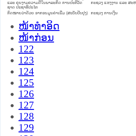
ແລະ ຄຸນງາມຄວາມດີໃນພາລະກິດ ການປະຕິວັດ
ກະຊວງ ແຮງງານ ແລະ ສະຫວ
ຊາດ ປະຊາທິປະໄຕ
ກົດໝາຍວ່າດ້ວຍ ອາກອນມູນຄ່າເພີ່ມ (ສະບັບປັບປຸງ)
ກະຊວງ ການເງິນ
ໜ້າທໍາອິດ
ໜ້າກ່ອນ
122
123
124
125
126
127
128
129