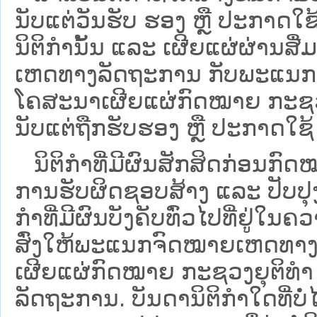
ນັບແຕ່ວັນຮັບ ຮອງ ຫຼື ປະກາດໃຊ
ນິຕິກໍານັ້ນ ແລະ ເຜີຍແຜ່ຜ່ານສື
ເຫດທາງລັດຖະການ ກັບ​ພະແນກຈົ
ໂຄສະນາເຜີຍແຜ່ກົດໝາຍ ກະຊວງຍ
ນັບແຕ່ຖືກຮັບຮອງ ຫຼື ປະກາດໃຊ້ 
ນິ​ຕິ​ກຳ​ທີ່​ມີ​ຜົນ​ສັກ​ສິດ​ກ່ອນ​ກົດ
ການ​ຮັບ​ຜິດ​ຊອບ​ສ້າງ ແລະ ປັບ​ປ
ກໍາທີ່ມີຜົນບັງຄັບທົ່ວໄປທີ່ຢູ່ໃ
ສົ່ງໃຫ້​ພະແນກຈົດ​ໝາຍ​ເຫດ​ທາງ
ເຜີຍແຜ່ກົດໝາຍ ກະຊວງຍຸຕິທໍາ
ລັດຖະການ. ບັນ​ດາ​ນິ​ຕິ​ກຳ​ໃດ​ທີ່ບໍ່