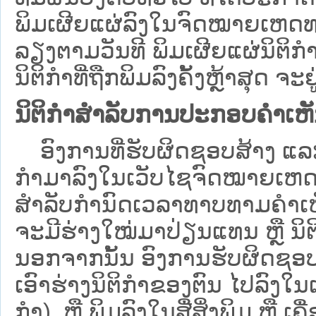
ພິມເຜີຍແຜ່ລົງໃນຈົດໝາຍເຫດທາ
ລຽງຕາມວັນທີ ພິມເຜີຍແຜ່ນິຕິ
ນິຕິກຳທີ່ຖືກພິມລົງຄັ້ງຫຼ້າສຸດ ຈະຢ
ນິຕິກຳສຳລັບການປະກອບຄຳເຫ
ອົງການທີ່ຮັບຜິດຊອບສ້າງ ແລະ 
ກຳມາລົງໃນ​ເວັບ​ໄຊຈົດໝາຍເຫ
ສໍາລັບກໍານົດເວລາທາບທາມຄໍາເຫັ
ຈະມີຮ່າງໃໝ່ມາປ່ຽນແທນ ຫຼື ນິ
ນອກຈາກນັ້ນ ອົງການຮັບຜິດຊອບ
ເອົາຮ່າງນິຕິກຳຂອງຕົນ ໄປລົງໃນ​ເວ
ກຳ) ຫຼື ພິມລົງໃນສື່ສິ່ງພິມ ຫຼື 