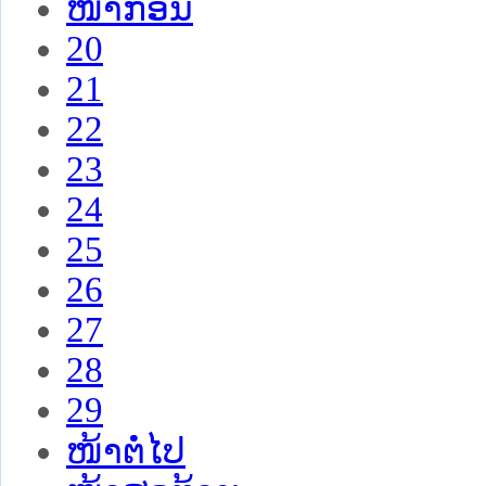
ໜ້າກ່ອນ
20
21
22
23
24
25
26
27
28
29
ໜ້າຕໍ່ໄປ