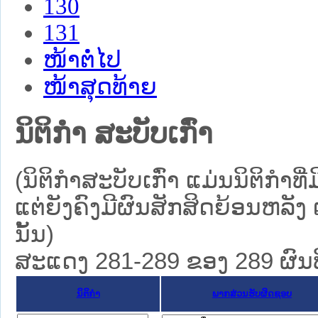
130
131
ໜ້າຕໍ່ໄປ
ໜ້າສຸດທ້າຍ
ນິຕິກໍາ ສະບັບເກົ່າ
(ນິຕິກໍາສະບັບເກົ່າ ແມ່ນນິຕິກໍ
ແຕ່ຍັງຄົງມີຜົນສັກສິດຍ້ອນຫລັງ 
ນັ້ນ)
ສະແດງ 281-289 ຂອງ 289 ຜົນທີ່
ນິຕິກໍາ
ພາກສ່ວນຮັບຜິດຊອບ