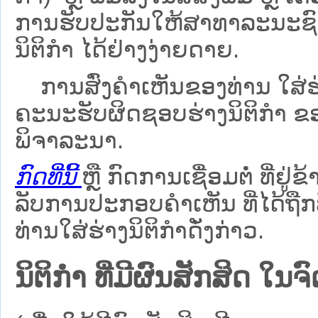
ການຮັບປະກັນໃຫ້ສາທາລະນະຊົນ
ນິຕິກຳ ໄດ້ຢ່າງງ່າຍດາຍ.
ການສົ່ງຄໍາເຫັນຂອງທ່ານ ໃສ່ຮ່
ຄະນະຮັບຜິດຊອບຮ່າງນິຕິກຳ ຂອງ
ພິຈາລະນາ.
ກົດທີ່ນີ້
ຫຼື ກົດການເຊື່ອມຕໍ່ ທີ່ຢູ່ຂ
ລັບການປະກອບຄຳເຫັນ ທີ່ໄດ້ຖືກ
ທ່ານໃສ່ຮ່າງນິຕິກຳດັ່ງກ່າວ.
ນິຕິກໍາ ທີ່ມີຜົນສັກສິດ