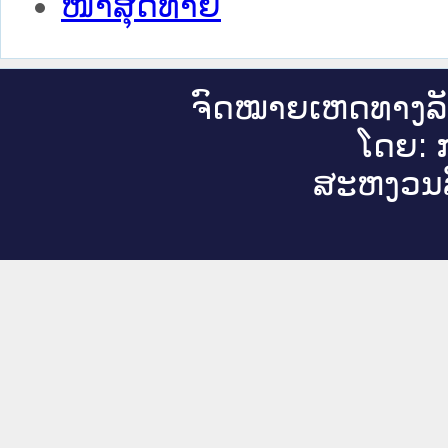
ໜ້າສຸດທ້າຍ
ຈົດ​ໝາຍ​ເຫດ​ທາງ​ລ
ໂດຍ: ກ
ສະ​ຫງວນ​ລ