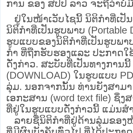
ການ ຂອງ ສປ​ປ ລາວ ​ຈະຖື​ວ່າບໍ່​ມີ​ຜົ
ຢູ່ໃນໜ້າ​ເວັບ​ໄຊ​ນີ້ ນິຕິກຳທີ
ນິຕິກໍາທີ່ເປັນຮູບພາບ (Portabl
ຮູບແບບຂອງນິຕິກໍາທີ່ເປັນຮູບພາບ
ກໍາ ທີ່ຖືກຮັບຮອງແລະ ປະກາດໃຊ
ດັ່ງກ່າວ. ສະບັບທີ່ເປັນທາງການນີ
(DOWNLOAD) ໃນຮູບແບບ PDF ໂດ
ລຸ່ມ. ນອກຈາກນັ້ນ ທ່ານຍັງສາມາດເ
ເອກະສານ (word text file) ຊຶ່
ທີ່ຢູ່ໃນຮູບແບບດັ່ງກ່າວນີ້ ແມ່ນສຳລ
ລາຍຊື່ນິຕິກຳທີ່ຢູ່ດ້ານລຸ່ມຂອ
ທີ່ມີຜົນບັງຄັບທົ່ວໄປ ທີ່ໄດ້ປະກ