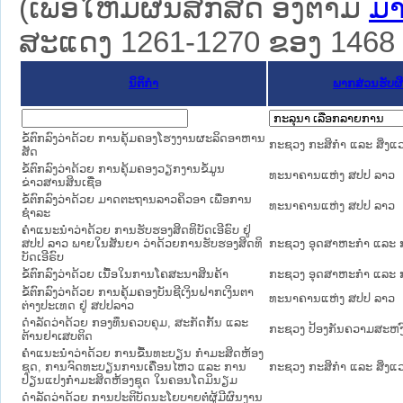
(ເພື່ອໃຫ້ມີຜົນສັກສິດ ອີງຕາມ
ມາ
ສະແດງ 1261-1270 ຂອງ 1468 ຜົ
ນິຕິກໍາ
ພາກສ່ວນຮັບຜ
ຂໍ້ຕົກລົງວ່າດ້ວຍ ການຄຸ້ມຄອງໂຮງງານຜະລິດອາຫານ
ກະຊວງ ກະສິກຳ ແລະ ສິ່ງແ
ສັດ
ຂໍ້ຕົກລົງວ່າດ້ວຍ ການຄຸ້ມຄອງວຽກງານຂໍ້ມູນ
ທະນາຄານແຫ່ງ ສປປ ລາວ
ຂ່າວສານສິນເຊື່ອ
ຂໍ້ຕົກລົງວ່າດ້ວຍ ມາດຕະຖານລາວຄິວອາ ເພື່ອການ
ທະນາຄານແຫ່ງ ສປປ ລາວ
ຊຳລະ
ຄຳແນະນຳວ່າດ້ວຍ ການຮັບຮອງສິດທິບັດເອີຣົບ ຢູ່
ສປປ ລາວ ພາຍໃນສັນຍາ ວ່າດ້ວຍການຮັບຮອງສິດທິ
ກະຊວງ ອຸດສາຫະກຳ ແລະ 
ບັດເອີຣົບ
ຂໍ້ຕົກລົງວ່າດ້ວຍ ເນື້ອໃນການໂຄສະນາສິນຄ້າ
ກະຊວງ ອຸດສາຫະກຳ ແລະ 
ຂໍ້ຕົກລົງວ່າດ້ວຍ ການຄຸ້ມຄອງບັນຊີເງິນຝາກເງິນຕາ
ທະນາຄານແຫ່ງ ສປປ ລາວ
ຕ່າງປະເທດ ຢູ່ ສປປລາວ
ດຳລັດວ່າດ້ວຍ ກອງທຶນຄວບຄຸມ, ສະກັດກັ້ນ ແລະ
ກະຊວງ ປ້ອງກັນຄວາມສະຫງ
ຕ້ານຢາເສບຕິດ
ຄຳແນະນຳວ່າດ້ວຍ ການຂື້ນທະບຽນ ກຳມະສິດຫ້ອງ
ຊຸດ, ການຈົດທະບຽນການເຄື່ອນໄຫວ ແລະ ການ
ກະຊວງ ກະສິກຳ ແລະ ສິ່ງແ
ປ່ຽນແປງກຳມະສິດຫ້ອງຊຸດ ໃນຄອນໂດມິນຽມ
ດຳລັດວ່າດ້ວຍ ການປະຕິບັດນະໂຍບາຍຕໍ່ຜູ້ມີຜົນງານ