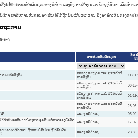
ກສົ່ງໄປຫາຄະນະຮັບຜິດຊອບຮ່າງນິຕິກຳ ຂອງອົງການສ້າງ ແລະ ປັບປຸງນິຕິກຳ ເພື່ອພິຈາລ
ີ່ງຮ່າງນິຕິກໍາ ສໍາລັບການປະກອບຄຳເຫັນ ທີ່ໄດ້ຖືກພີມເຜີຍແຜ່ ແລະ ສົ່ງຄຳຄິດເຫັນຂອງທ່ານໃສ
ລັດຖະການ
ິກໍາ)
ວັນ-ເ
ພາກສ່ວນຮັບຜິດຊອບ
ນິຕ
ກະຊວງ ແຮງງານ ແລະ ສະຫວັດດີ
 ການປະກັນສັງຄົມ
11-01-
ການສັງຄົມ
ກະຊວງ ແຮງງານ ແລະ ສະຫວັດດີ
06-12
ການສັງຄົມ
ກະຊວງ ແຮງງານ ແລະ ສະຫວັດດີ
02-11-
ການສັງຄົມ
ກະຊວງ ແຮງງານ ແລະ ສະຫວັດດີ
28-05
ການສັງຄົມ
ໃຕ້
ແຂວງ ບໍລິຄໍາໄຊ
05-09
ດ້ຮັບຜົນກະທົບຈາກໂຄງການຂຸດຄົ້ນແຮ່ທາດຂອງບໍລິສັດ
ແຂວງ ບໍລິຄໍາໄຊ
17-07
ແລະ ລາຄາຫົວໜ່ວຍທົດແທນຕໍ່ຊັບສິນ ທີ່ໄດ້ຮັບຜົນ
ແຂວງ ບໍລິຄໍາໄຊ
28-03
້