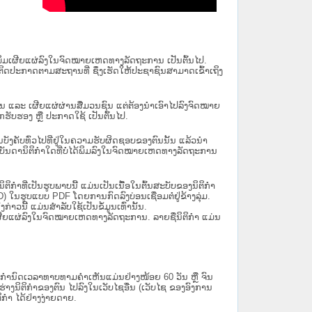
ນໄດ້ພິມເຜີຍແຜ່ລົງໃນຈົດໝາຍເຫດທາງລັດຖະການ ເປັນ​ຕົ້ນ​ໄປ.
ຫຼື ຕິດປະກາດຕາມສະຖານທີ່ ຊຶ່ງເຮັດໃຫ້ປະຊາຊົນສາມາດເຂົ້າເຖິງ
ນັ້ນ ແລະ ເຜີຍແຜ່ຜ່ານສື່ມວນຊົນ ແຕ່ຕ້ອງນໍາເອົາໄປລົງຈົດໝາຍ
ັບຮອງ ຫຼື ປະກາດໃຊ້ ເປັນຕົ້ນໄປ.
ີ່ມີຜົນບັງຄັບທົ່ວໄປທີ່ຢູ່ໃນຄວາມຮັບຜິດຊອບຂອງຕົນນັ້ນ ແລ້ວນໍາ
​ກຳ​ໃດ​ທີ່ບໍ່​ໄດ້​ພິມ​ລົງ​ໃນ​ຈົດ​ໝາຍ​ເຫດ​ທາງ​ລັດ​ຖະ​ການ
ິກໍາທີ່ເປັນຮູບພາບນີ້ ແມ່ນເປັນເນື້ອໃນຕົ້ນສະບັບຂອງນິຕິກໍາ
 ໃນຮູບແບບ PDF ໂດຍການກົດລົງບ່ອນເຊື່ອມຕໍ່ຢູ່ຂ້າງລຸ່ມ.
າວນີ້ ແມ່ນສຳລັບໃຊ້ເປັນຂໍ້ມູນເທົ່ານັ້ນ.
ພິມເຜີຍແຜ່ລົງໃນຈົດໝາຍເຫດທາງລັດຖະການ. ລາຍຊື່ນິຕິກຳ ແມ່ນ
ໍານົດເວລາທາບທາມຄໍາເຫັນແມ່ນຢ່າງໜ້ອຍ 60 ວັນ ຫຼື ຈົນ
ິຕິກຳຂອງຕົນ ໄປລົງໃນ​ເວັບ​ໄຊ​ອື່ນ (ເວັບ​ໄຊ​ ຂອງອົງການ
ິກຳ ໄດ້ຢ່າງງ່າຍດາຍ.