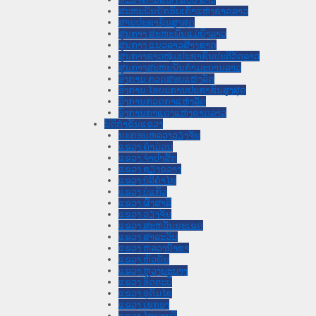
ສະຫະພັນນັກຮົບເກົ່າແຫ່ງຊາດລາວ
ສານປະຊາຊົນສູງສຸດ
ສູນກາງ ສະຫະພັນແມ່ຍິງລາວ
ສູນກາງ ແນວລາວສ້າງຊາດ
ສູນກາງຊາວໜຸ່ມປະຊາຊົນປະຕິວັດລາວ
ສູນກາງສະຫະພັນກຳມະບານລາວ
ອົງການ ກວດສອບແຫ່ງລັດ
ອົງການ ໄອຍະການປະຊາຊົນສູງສຸດ
ອົງການກວດກາແຫ່ງລັດ
ອົງການກາແດງແຫ່ງຊາດລາວ
ນິຕິກໍາຂັ້ນແຂວງ
ນະ​ຄອນ​ຫລວງວຽງຈັນ
ແຂວງ ຄໍາມ່ວນ
ແຂວງ ຈໍາປາສັກ
ແຂວງ ຊຽງຂວາງ
ແຂວງ ບໍລິຄໍາໄຊ
ແຂວງ ບໍ່ແກ້ວ
ແຂວງ ຜົ້ງສາລີ
ແຂວງ ວຽງຈັນ
ແຂວງ ສະຫວັນນະເຂດ
ແຂວງ ສາລະວັນ
ແຂວງ ຫລວງນໍ້າທາ
ແຂວງ ຫົວພັນ
ແຂວງ ຫຼວງພະບາງ
ແຂວງ ອັດຕະປື
ແຂວງ ອຸດົມໄຊ
ແຂວງ ເຊກອງ
ແຂວງ ໄຊຍະບູລີ