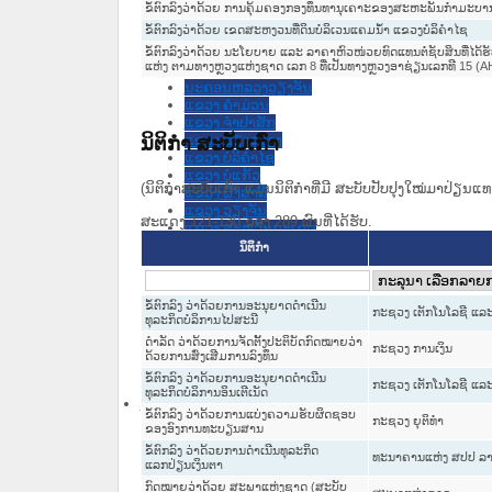
ຂໍ້ຕົກລົງວ່າດ້ວຍ ການຄຸ້ມຄອງກອງທຶນທານຸເຄາະຂອງສະຫະພັນກຳມະບ
ອົງການ ໄອຍະການປະຊາຊົນສູງສຸດ
ຂໍ້ຕົກລົງວ່າດ້ວຍ ເຂດສະຫງວນທີ່ດິນບໍລິເວນແຄມນ້ຳ ແຂວງບໍລິຄຳໄຊ
ອົງການກວດກາແຫ່ງລັດ
ອົງການກາແດງແຫ່ງຊາດລາວ
ຂໍ້ຕົກລົງວ່າດ້ວຍ ນະໂຍບາຍ ແລະ ລາຄາຫົວໜ່ວຍທົດແທນຕໍ່ຊັບສິນທີ່ໄດ້ຮ
ແຫ່ງ ຕາມທາງຫຼວງແຫ່ງຊາດ ເລກ 8 ທີ່ເປັນທາງຫຼວງອາຊ່ຽນເລກທີ 15 (A
ນິຕິກໍາຂັ້ນແຂວງ
ນະ​ຄອນ​ຫລວງວຽງຈັນ
ແຂວງ ຄໍາມ່ວນ
ແຂວງ ຈໍາປາສັກ
ແຂວງ ຊຽງຂວາງ
ນິຕິກໍາ ສະບັບເກົ່າ
ແຂວງ ບໍລິຄໍາໄຊ
ແຂວງ ບໍ່ແກ້ວ
(ນິຕິກໍາສະບັບເກົ່າ ແມ່ນນິຕິກໍາທີ່ມີ ສະບັບປັບປຸງໃໝ່ມາປ່ຽນ
ແຂວງ ຜົ້ງສາລີ
ແຂວງ ວຽງຈັນ
ສະແດງ 121-130 ຂອງ 289 ຜົນທີ່ໄດ້ຮັບ.
ແຂວງ ສະຫວັນນະເຂດ
ແຂວງ ສາລະວັນ
ນິຕິກໍາ
ແຂວງ ຫລວງນໍ້າທາ
ແຂວງ ຫົວພັນ
ແຂວງ ຫຼວງພະບາງ
ຂໍ້ຕົກລົງ ວ່າດ້ວຍການອະນຸຍາດດຳເນີນ
ກະຊວງ ເຕັກໂນໂລຊີ ແລະ
ແຂວງ ອັດຕະປື
ທຸລະກິດບໍລິການໄປສະນີ
ແຂວງ ອຸດົມໄຊ
ດຳລັດ ວ່າດ້ວຍການຈັດຕັ້ງປະຕິບັດກົດໝາຍວ່າ
ກະຊວງ ການເງິນ
ແຂວງ ເຊກອງ
ດ້ວຍການສົ່ງເສີມການລົງທຶນ
ແຂວງ ໄຊຍະບູລີ
ຂໍ້ຕົກລົງ ວ່າດ້ວຍການອະນຸຍາດດຳເນີນ
ແຂວງ ໄຊສົມບູນ
ກະຊວງ ເຕັກໂນໂລຊີ ແລະ
ທຸລະກິດບໍລິການອິນເຕີເນັດ
ນິຕິກໍາສະບັບເກົ່າ
ຂໍ້ຕົກລົງ ວ່າດ້ວຍການແບ່ງຄວາມຮັບຜິດຊອບ
ນິຕິກຳຕາມປະເພດ
ກະຊວງ ຍຸຕິທໍາ
ຂອງອົງການທະບຽນສານ
ລັດຖະທໍາມະນູນ
ຂໍ້ຕົກລົງ ວ່າດ້ວຍການດຳເນີນທຸລະກິດ
ກົດໝາຍ
ທະນາຄານແຫ່ງ ສປປ ລ
ແລກປ່ຽນເງິນຕາ
ກົດໝາຍ
ກົດໝາຍວ່າດ້ວຍ ສະພາແຫ່ງຊາດ (ສະບັບ
ປະມວນກົດໝາຍ ແພ່ງ