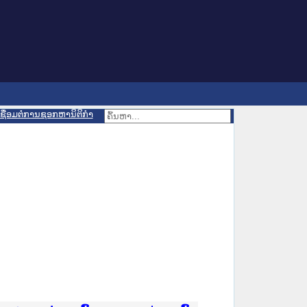
ເຊື່ອມຕໍ່ການຊອກຫານິຕິກຳ