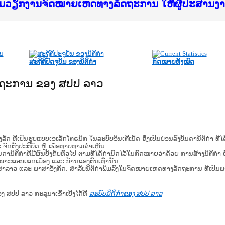
f Justice Lao PDR
ບໄຊຈົດໝາຍເຫດທາງລັດຖະການ ແລະ ແອັບກົດໝາຍລາວ ທ
ທຳ
ຮົມວຽກງານຈົດໝາຍເຫດທາງລັດຖະການ ໃຫ້ຜູ້ປະສານ
ົບທວນຄືນການຈັດຕັ້ງປະຕິບັດວຽກງານຈົດໝາຍເຫດທາ
 ຜູ່ປະສານງານວຽກງານຈົດໝາຍເຫດທາງລັດຖະການ ສຳລ
 ຜູ່ປະສານງານວຽກງານຈົດໝາຍເຫດທາງລັດຖະການ ສຳລ
ັບກົດໝາຍລາວ ແລະ ເວັບໄຊຈົດໝາຍເຫດທາງລັດຖະການ
ັບກົດໝາຍລາວ ແລະ ເວັບໄຊຈົດໝາຍເຫດທາງລັດຖະການ 
ຽກງານຈົດໝາຍເຫດທາງລັດຖະການໃຫ້ຜູ້ປະສານງານຂັ
ຮົມວຽກງານຈົດໝາຍເຫດທາງລັດຖະການ ໃຫ້ຜູ້ປະສານ
ສະຖິຕິປັດຈຸບັນ ຂອງນິຕິກໍາ
ກົດໝາຍທັງໝົດ
ັດຖະການ ຂອງ ສປປ ລາວ
​ຮູບ​ແບບ​ເອ​ເລັກ​ໂຕ​ຣ​ນິກ ໃນ​ລະ​ບົບ​ອິນ​ເຕີ​ເນັດ ຊຶ່ງ​ເປັນ​ບ່ອນ​ລົງ​ບັນ​ດາ​ນິ​ຕິ​ກຳ ທີ
ະ ຈັດ​ຕັ້ງ​ປະ​ຕິ​ບັດ ຫຼື ເພື່ອທາບທາມຄໍາເຫັນ.
ິ​ຕິ​ກຳ​ທີ່​ມີ​ຜົນ​ບັງ​ຄັບ​ທົ່ວ​ໄປ ຕາມ​ທີ່​ໄດ້​ກຳ​ນົດ​ໄວ້​ໃນ​ກົດ​ໝາຍ​ວ່າ​ດ້ວຍ​ ການ​ສ້າງ​ນິ​ຕິ​ກຳ ຍົ
ສະ​ເພາະ​ຂອບ​ເຂດ​ເມືອງ ແລະ ບ້ານ​ຂອງ​ຕົນ​ເທົ່າ​ນັ້ນ.
າສາລາວ ແລະ ພາສາອັງກິດ. ສໍາລັບນິຕິກຳພິມລົງໃນຈົດໝາຍເຫດທາງລັດຖະການ ທີ່ເປັນ
ອງ ສປປ ລາວ ກະລຸນາເຂົ້າເບີ່ງໄດ້ທີ່
ລະບົບນິຕິກຳຂອງ ສປປ ລາວ