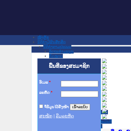
ໜ້າຫຼັກ
ນິຕິກໍາມີຜົນສັກສິດ
ນິຕິກໍາຕາມປະເພດ
ລັດຖະທໍາມະນູນ
ກົດໝາຍ
ກົດໝາຍ
ພື້ນທີ່ຂອງສະມາຊິກ
ປະມວນກົດໝາຍ ແພ່ງ
ປະມວນກົດໝາຍ ອາຍາ
ມະຕິຕົກລົງ
ລັດຖະບັນຍັດ
ອີເມລ
*
ລັດຖະດໍາລັດ
ດໍາລັດ
ລະຫັດ
*
ຄໍາສັ່ງ
ຂໍ້ຕົກລົງ
ຄໍາແນະນໍາ
ຈື່ຂໍ້ມູນໄວ້ຄັ້ງໜ້າ
ນິຕິກໍາຂັ້ນສູນກາງ
ຫ້ອງວ່າການສໍານັກງານປະທານປະເທດ
ສະໝັກ
|
ລືມລະຫັດ
ສະພາແຫ່ງຊາດ
ຫ້ອງວ່າການສຳນັກງານນາຍົກລັດຖະມົນຕີ
ກະຊວງ ກະສິກຳ ແລະ ສິ່ງແວດລ້ອມ
ກະຊວງ ການຕ່າງປະເທດ