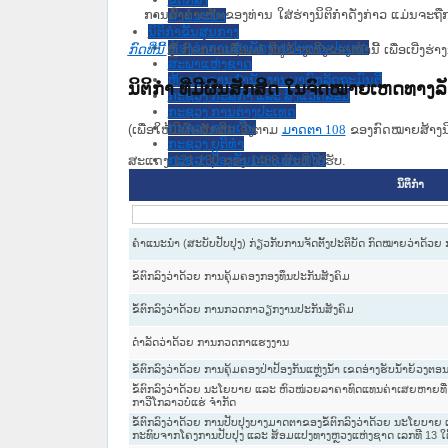
ການສົ່ງຄໍາເຫັນຂອງທ່ານ ໃສ່ຮ່າງນິຕິກຳດັ່ງກ່າວ ແມ່ນຈະຖື
ຄໍາແນະນໍາ
ນິຕິກຳຂັ້ນສູນກາງ
ຫ້ອງວ່າການສໍານັກງານປະທານປະເທດ
ກົດທີ່ນີ້
ຫຼື ກົດການເຊື່ອມຕໍ່ ທີ່ຢູ່ຂ້າງເທີງຂອງໜ້ານີ້ ເພື່ອເບ
ສະພາແຫ່ງຊາດ
ຫ້ອງວ່າການສຳນັກງານນາຍົກລັດຖະມົນຕີ
ນິຕິກໍາ ທີ່ມີຜົນສັກສິດ ໃນຈົດໝາຍເຫດທາງ
ກະຊວງ ກະສິກຳ ແລະ ສິ່ງແວດລ້ອມ
ກະຊວງ ການຕ່າງປະເທດ
ກະຊວງ ການເງິນ
(ເພື່ອໃຫ້ມີຜົນສັກສິດ ອີງຕາມ
ມາດ​ຕາ 108
ຂອງກົດໝາຍສ້າງນິຕ
ກະຊວງ ຍຸຕິທໍາ
ກະຊວງ ປ້ອງກັນຄວາມສະຫງົບ
ສະແດງ 121-130 ຂອງ 1468 ຜົນທີ່ໄດ້ຮັບ.
ກະຊວງ ປ້ອງກັນປະເທດ
ນິຕິກໍາ
ກະຊວງ ພາຍໃນ
ກະຊວງ ວັດທະນະທຳ ແລະ ການທ່ອງທ່ຽວ
ກະຊວງ ສາທາລະນະສຸກ
ກະຊວງ ສຶກສາທິການ ແລະ ກິລາ
ຄຳແນະນຳ (ສະບັບປັບປຸງ) ກ່ຽວກັບການຈັດຕັ້ງປະຕິບັດ ກົດໝາຍວ່າດ້ວຍ
ກະຊວງ ອຸດສາຫະກຳ ແລະ ການຄ້າ
ກະຊວງ ເຕັກໂນໂລຊີ ແລະ ການສື່ສານ
ຂໍ້ຕົກລົງວ່າດ້ວຍ ການຄຸ້ມຄອງກອງທຶນປະກັນສັງຄົມ
ກະຊວງ ແຮງງານ ແລະ ສະຫວັດດີການສັງຄົມ
ກະຊວງ ໂຍທາທິການ ແລະ ຂົນສົ່ງ
ຂໍ້ຕົກລົງວ່າດ້ວຍ ການກວດກາວຽກງານປະກັນສັງຄົມ
ຄະນະຈັດຕັ້ງສູນກາງພັກ
ທະນາຄານແຫ່ງ ສປປ ລາວ
ດຳລັດວ່າດ້ວຍ ການກວດກາແຮງງານ
ສະຫະພັນນັກຮົບເກົ່າແຫ່ງຊາດລາວ
ສານປະຊາຊົນສູງສຸດ
ຂໍ້ຕົກລົງວ່າດ້ວຍ ການຄຸ້ມຄອງປ່າປ້ອງກັນແຫຼ່ງນ້ຳ ເຂດອ່າງຮັບນ້ຳຍ້ວງຕອນ
ສູນກາງ ສະຫະພັນແມ່ຍິງລາວ
ຂໍ້ຕົກລົງວ່າດ້ວຍ ນະໂຍບາຍ ແລະ ຫົວໜ່ວຍລາຄາທົດແທນຄ່າເສຍຫາຍທີ່ໄ
ສູນກາງ ແນວລາວສ້າງຊາດ
ກາວີໂກລາວບໍ່ແຮ່ ຈຳກັດ
ສູນກາງຊາວໜຸ່ມປະຊາຊົນປະຕິວັດລາວ
ຂໍ້ຕົກລົງວ່າດ້ວຍ ການປັບປຸງບາງມາດຕາຂອງຂໍ້ຕົກລົງວ່າດ້ວຍ ນະໂຍບາຍ 
ສູນກາງສະຫະພັນກຳມະບານລາວ
ກະທົບຈາກໂຄງການປັບປຸງ ແລະ ສ້ອມແປງທາງຫຼວງແຫ່ງຊາດ ເລກທີ 13 ໃຕ
ອົງການ ກວດສອບແຫ່ງລັດ