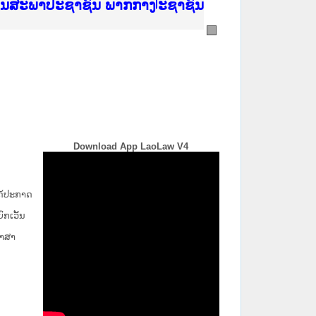
ີ່ ສະຖາບັນຍຸຕິທຳແຫ່ງຊາດ
ງານສະພາປະຊາຊົນ ພາກເໜືອ
ງລັດຖະການ
ັບ ພາກກາງ
ັບ ພາກໃຕ້
 ທີ່ ວິທະຍາຄານຕຳຫຼວດປະຊາຊົນ
ທີ່ ວິທະຍາຄານສັນຕິບານປະຊາຊົນ
້ນແຂວງພາກເໜືອ
ງານສະພາປະຊາຊົນ ພາກກາງ
Download App LaoLaw V4
່ໄດ້ປະກາດ
ກ​ເວັ້ນ​
ພາສາ