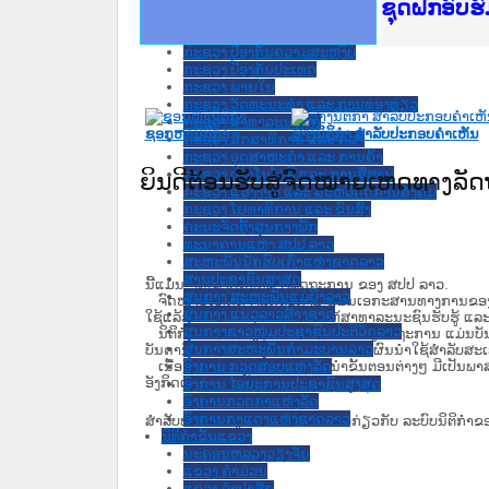
Ministry o
ເຜີຍແຜ່ວັ
ກະຊວງຍຸຕິ
ຊຸດຝຶກອົບ
ກອງປະຊຸມທ
ຝຶກອົບຮົມ
ຝຶກອົບຮົມ
ເຜີຍແຜ່ແອ
ເຜີຍແຜ່ແອ
ຍົກລະດັບວ
ຊຸດຝຶກອົບ
ກະຊວງ ການເງິນ
ກະຊວງ ຍຸຕິທໍາ
ກະຊວງ ປ້ອງກັນຄວາມສະຫງົບ
ກະຊວງ ປ້ອງກັນປະເທດ
ກະຊວງ ພາຍໃນ
ກະຊວງ ວັດທະນະທຳ ແລະ ການທ່ອງທ່ຽວ
ກະຊວງ ສາທາລະນະສຸກ
ຊອກຫານິຕິກໍາ
ຮ່າງນິຕິກໍາ ສໍາລັບປະກອບຄໍາເຫັນ
ກະຊວງ ສຶກສາທິການ ແລະ ກິລາ
ກະຊວງ ອຸດສາຫະກຳ ແລະ ການຄ້າ
ກະຊວງ ເຕັກໂນໂລຊີ ແລະ ການສື່ສານ
ຍິນດີຕ້ອນຮັບສູ່ຈົດໝາຍເຫດທາງລ
ກະຊວງ ແຮງງານ ແລະ ສະຫວັດດີການສັງຄົມ
ກະຊວງ ໂຍທາທິການ ແລະ ຂົນສົ່ງ
ຄະນະຈັດຕັ້ງສູນກາງພັກ
ທະນາຄານແຫ່ງ ສປປ ລາວ
ສະຫະພັນນັກຮົບເກົ່າແຫ່ງຊາດລາວ
ສານປະຊາຊົນສູງສຸດ
ນີ້ແມ່ນ ຈົດໝາຍເຫດທາງລັດຖະການ ຂອງ ສປປ ລາວ.
ສູນກາງ ສະຫະພັນແມ່ຍິງລາວ
ຈົດໝາຍເຫດທາງລັດຖະການ ແມ່ນ​ເອ​ກະ​ສານ​ທາງ​ການ​ຂອງ​ລັດ ທີ່​ເປັນ
ສູນກາງ ແນວລາວສ້າງຊາດ
ໃຊ້ແລ້ວ ຫຼື ເອົາຮ່າງນິຕິກໍາ ເພື່ອໃຫ້​ສາ​ທາ​ລະ​ນະ​ຊົນ​ຮັບ​ຮູ້ ແລ
ສູນກາງຊາວໜຸ່ມປະຊາຊົນປະຕິວັດລາວ
ນິ​ຕິ​ກຳ​ທີ່​ຈະ​ເອົາ​ລົງ​ໃນ​ຈົດ​ໝາຍ​ເຫດ​ທາງ​ລັດ​ຖະ​ການ ​ແມ່ນ​ບັນ​ດາ​ນ
ສູນກາງສະຫະພັນກຳມະບານລາວ
ບັນ​ດານິ​ຕິ​ກຳ​ຂັ້ນ​ເມືອງ ແລະ ຂັ້ນ​ບ້ານ ​ທີ່​ມີ​ຜົນ​ນຳ​ໃຊ້​ສຳ​ລັບ​
ອົງການ ກວດສອບແຫ່ງລັດ
ເນື້ອໃນ​ເວັບ​ໄຊ​ ແລະ ການແນະນໍາຂັ້ນຕອນຕ່າງໆ ມີເປັນພ
ອັງກິດແມ່ນແປບໍ່ເປັນທາງການ.
ອົງການ ໄອຍະການປະຊາຊົນສູງສຸດ
ອົງການກວດກາແຫ່ງລັດ
ອົງການກາແດງແຫ່ງຊາດລາວ
ສໍາລັບທ່ານທີ່ຕ້ອງການເຂົ້າໃຈເພີ່ມຕື່ມກ່ຽວກັບ ລະບົບນິຕິກຳຂ
ນິຕິກໍາຂັ້ນແຂວງ
ນະ​ຄອນ​ຫລວງວຽງຈັນ
ແຂວງ ຄໍາມ່ວນ
ແຂວງ ຈໍາປາສັກ