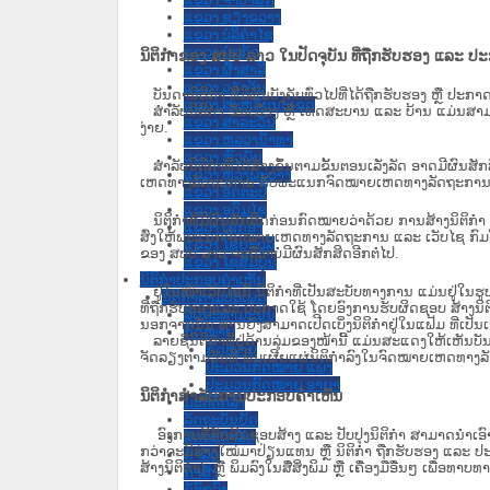
ແຂວງ ຊຽງຂວາງ
ແຂວງ ບໍລິຄໍາໄຊ
ແຂວງ ບໍ່ແກ້ວ
ນິຕິກຳຂອງ ສປປ ລາວ ໃນປັດຈຸບັນ ທີ່ຖືກ​ຮັບ​ຮອງ ແລະ ປ
ແຂວງ ຜົ້ງສາລີ
ແຂວງ ວຽງຈັນ
ບັນດານິຕິກໍາ ທີ່ມີຜົນບັງຄັບທົ່ວໄປທີ່ໄດ້ຖືກ​ຮັບ​ຮອງ ຫຼື ປ
ແຂວງ ສະຫວັນນະເຂດ
ສຳລັບນິ​ຕິ​ກຳ ຂັ້ນເມືອງ ຫຼື ເທດ​ສະ​ບານ ແລະ ບ້ານ ແມ່ນສາມ
ແຂວງ ສາລະວັນ
ງ່າຍ.
ແຂວງ ຫລວງນໍ້າທາ
ແຂວງ ຫົວພັນ
ສໍາລັບນິຕິກໍາທີ່ໄດ້ສ້າງຂຶ້ນຕາມຂັ້ນຕອນເລັ່ງລັດ ອາດມີຜົນສ
ແຂວງ ຫຼວງພະບາງ
ເຫດທາງລັດຖະການ ກັບ​ພະແນກຈົດ​ໝາຍ​ເຫດ​ທາງ​ລັດ​ຖະ​ການ​ 
ແຂວງ ອັດຕະປື
ແຂວງ ອຸດົມໄຊ
ນິ​ຕິ​ກຳ​ທີ່​ມີ​ຜົນ​ສັກ​ສິດ​ກ່ອນ​ກົດ​ໝາຍ​ວ່າ​ດ້ວຍ​ ການ​ສ້າງ​ນ
ແຂວງ ເຊກອງ
ສົ່ງໃຫ້​ພະແນກຈົດ​ໝາຍ​ເຫດ​ທາງ​ລັດ​ຖະ​ການ ແລະ ເວັບໄຊ​ ກົມໂ
ແຂວງ ໄຊຍະບູລີ
ຂອງ ສປ​ປ ລາວ ​ຈະຖື​ວ່າບໍ່​ມີ​ຜົນ​ສັກ​ສິດ​ອີກ​ຕໍ່​ໄປ.
ແຂວງ ໄຊສົມບູນ
ນິຕິກໍາປະກອບຄໍາເຫັນ
ຢູ່ໃນໜ້າ​ເວັບ​ໄຊ​ນີ້ ນິຕິກຳທີ່ເປັນສະບັບທາງການ ແມ່ນຢູ່ໃນຮ
ນິຕິກໍາຕາມປະເພດ
ທີ່ຖືກຮັບຮອງແລະ ປະກາດໃຊ້ ໂດຍອົງການຮັບຜິດຊອບ ສ້າງນິຕິກ
ລັດຖະທໍາມະນູນ
ນອກຈາກນັ້ນ ທ່ານຍັງສາມາດເປີດເບິ່ງນິຕິກຳຢູ່ໃນແຟ້ມ ທີ່ເປັນເອ
ກົດໝາຍ
ລາຍຊື່ນິຕິກຳທີ່ຢູ່ດ້ານລຸ່ມຂອງໜ້ານີ້ ແມ່ນສະແດງໃຫ້ເຫັນບັ
ກົດໝາຍ
ຈັດລຽງຕາມວັນທີ ພິມເຜີຍແຜ່ນິຕິກຳລົງໃນຈົດໝາຍເຫດທາງລັດຖະການ
ປະມວນກົດໝາຍ ແພ່ງ
ປະມວນກົດໝາຍ ອາຍາ
ນິຕິກຳສຳລັບການປະກອບຄຳເຫັນ
ມະຕິຕົກລົງ
ລັດຖະບັນຍັດ
ອົງການທີ່ຮັບຜິດຊອບສ້າງ ແລະ ປັບປຸງນິຕິກຳ ສາມາດນຳເອົາ
ລັດຖະດໍາລັດ
ກວ່າຈະມີຮ່າງໃໝ່ມາປ່ຽນແທນ ຫຼື ນິຕິກໍາ ຖືກຮັບຮອງ ແລະ ປະກ
ດໍາລັດ
ສ້າງນິຕິກຳ) ຫຼື ພິມລົງໃນສື່ສິ່ງພິມ ຫຼື ເຄື່ອງມືອື່ນໆ ເພ
ຄໍາສັ່ງ
ຂໍ້ຕົກລົງ