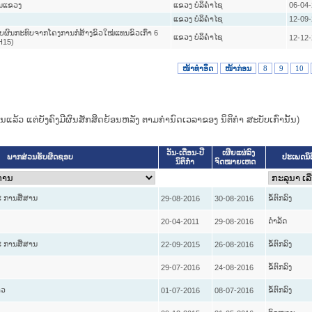
ານແຂວງ
ແຂວງ ບໍລິຄໍາໄຊ
06-04
ແຂວງ ບໍລິຄໍາໄຊ
12-09
ັບຜົນກະທົບຈາກໂຄງການກໍ່ສ້າງຂົວໃໝ່ແທນຂົວເກົ່າ 6
ແຂວງ ບໍລິຄໍາໄຊ
12-12
H15)
ໜ້າທໍາອິດ
ໜ້າກ່ອນ
8
9
10
ແທນແລ້ວ ແຕ່ຍັງຄົງມີຜົນສັກສິດຍ້ອນຫລັງ ຕາມກໍານົດເວລາຂອງ ນິຕິກໍາ ສະບັບເກົ່ານັ້ນ)
ວັນ-ເດືອນ-ປີ
ເຜີຍແຜ່ລົງ
ປະເພດນິ
ພາກສ່ວນຮັບຜິດຊອບ
ນິຕິກໍາ
ຈົດໝາຍເຫດ
 ການສື່ສານ
ຂໍ້ຕົກລົງ
29-08-2016
30-08-2016
ດໍາລັດ
20-04-2011
29-08-2016
 ການສື່ສານ
ຂໍ້ຕົກລົງ
22-09-2015
26-08-2016
ຂໍ້ຕົກລົງ
29-07-2016
24-08-2016
າວ
ຂໍ້ຕົກລົງ
01-07-2016
08-07-2016