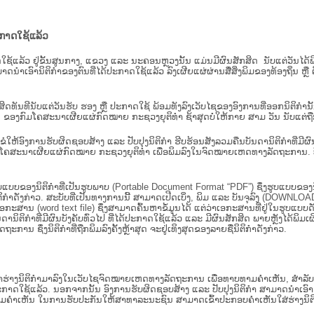
ະກາດໃຊ້ແລ້ວ
ະກາດໃຊ້ແລ້ວ ຢູ່ຂັ້ນ​ສູນ​ກາງ, ແຂວງ ແລະ ນະຄອນຫຼວງນັ້ນ ແມ່ນມີຜົນສັກສິດ ນັບ​ແຕ່​ວັ
າດນຳເອົານິຕິກຳຂອງຕົນທີ່ໄດ້ປະກາດໃຊ້ແລ້ວ ລົງ​ເຜີຍແຜ່​ຜ່ານ​ສື່ສິ່ງພິມຂອງທ້ອງຖິ່ນ 
ັກສິດທັນທີນັບແຕ່ວັນຮັບ ຮອງ ຫຼື ປະກາດໃຊ້ ພ້ອມທັງລົງເວັບໄຊຂອງອົງການທີ່ອອກນິຕິກໍາ
ຂອງກົມໂຄສະນາເຜີຍແຜ່ກົດໝາຍ ກະຊວງຍຸຕິທໍາ ຊ້າສຸດບໍ່ໃຫ້ກາຍ ສາມ ວັນ ນັບແຕ່ຖືກຮ
ິ​ຕິ​ກຳ ຂໍໃຫ້ອົງ​ການ​ຮັບ​ຜິດ​ຊອບ​ສ້າງ ແລະ ປັບ​ປຸງນິ​ຕິ​ກຳ ຮີບຮ້ອນສັງລວມຄືນບັນດານິຕິກໍາທ
ຄສະນາເຜີຍແຜ່ກົດໝາຍ ກະຊວງຍຸຕິທໍາ ເພື່ອພິມລົງໃນຈົດໝາຍເຫດທາງລັດຖະການ. ບັນ​ດາ​ນິ​ຕິ
ູບແບບຂອງນິຕິກໍາທີ່ເປັນຮູບພາບ (Portable Document Format “PDF”) ຊຶ່ງຮູບແບບຂອງນິຕ
ຳດັ່ງກ່າວ. ສະບັບທີ່ເປັນທາງການນີ້ ສາມາດເປີດເບິ່ງ, ພິມ ແລະ ບັນຈຸລົງ (DOWNLOAD)
ກະສານ (word text file) ຊຶ່ງສາມາດຄົ້ນຫາຂໍ້ມູນໄດ້ ແຕ່ວ່າເອກະສານທີ່ຢູ່ໃນຮູບແບບດັ່ງກ່
ນດານິຕິກຳທີ່ມີຜົນບັງຄັບທົ່ວໄປ ທີ່ໄດ້ປະກາດໃຊ້ແລ້ວ ແລະ ມີຜົນສັກສິດ ພາຍຫຼັງໄດ້
 ຊຶ່ງນິຕິກຳທີ່ຖືກພິມລົງຄັ້ງຫຼ້າສຸດ ຈະຢູ່ເທິງສຸດຂອງລາຍຊື່ນິຕິກໍາດັ່ງກ່າວ.
ຮ່າງນິຕິກຳມາລົງໃນ​ເວັບ​ໄຊຈົດໝາຍເຫດທາງລັດຖະການ ເພື່ອທາບທາມຄຳເຫັນ, ສໍາລັບກ
າດໃຊ້ແລ້ວ. ນອກຈາກນັ້ນ ອົງການຮັບຜິດຊອບສ້າງ ແລະ ປັບປຸງນິຕິກໍາ ສາມາດນຳເອົາຮ່າງນ
ື່ອທາບທາມຄໍາເຫັນ ໃນການຮັບປະກັນໃຫ້ສາທາລະນະຊົນ ສາມາດເຂົ້າປະກອບຄໍາເຫັນໃສ່ຮ່າງນິຕ