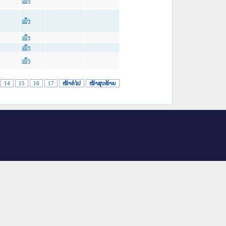
ເບິ່ງ
ເບິ່ງ
ເບິ່ງ
ເບິ່ງ
ເບິ່ງ
14
15
16
17
ໜ້າຕໍ່ໄປ
ໜ້າສຸດທ້າຍ