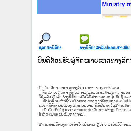
ດໝາຍເຫດທາງລັດຖະການໃຫ້ຜູ້ປະສານງານ
ນການຈັດຕັ້ງປະຕິບັດວຽກງານຈົດໝາຍເຫດ
ສານງານວຽກງານຈົດໝາຍເຫດທາງລັດຖະການ
ສານງານວຽກງານຈົດໝາຍເຫດທາງລັດຖະການ
ດໝາຍລາວ ແລະ ເວັບໄຊຈົດໝາຍເຫດທາງ
ດໝາຍລາວ ແລະ ເວັບໄຊຈົດໝາຍເຫດທາງ
ກງານຈົດໝາຍເຫດທາງລັດຖະການ ໃຫ້ຜູ້
ກງານຈົດໝາຍເຫດທາງລັດຖະການ ໃຫ້ຜູ້
Ministry of
ທີ່ ວິທະຍາຄານສັນຕິບານປະຊາຊົນ
ທີ່ ວິທະຍາຄານຕຳຫຼວດປະຊາຊົນ
ານສະພາປະຊາຊົນ ພາກເໜືອ
ງານສະພາປະຊາຊົນ ພາກກາງ
ຂັ້ນແຂວງພາກເໜືອ
ສຳລັບ ພາກກາງ
ທາງລັດຖະການ
ສຳລັບ ພາກໃຕ້
ຊອກຫານິຕິກໍາ
ຮ່າງນິຕິກໍາ ສໍາລັບປະກອບຄໍາເຫັນ
ຍິນດີຕ້ອນຮັບສູ່ຈົດໝາຍເຫດທາງລ
ນີ້ແມ່ນ ຈົດໝາຍເຫດທາງລັດຖະການ ຂອງ ສປປ ລາວ.
ຈົດໝາຍເຫດທາງລັດຖະການ ແມ່ນ​ເອ​ກະ​ສານ​ທາງ​ການ​ຂອງ​ລັດ ທີ່​ເປັນ
ໃຊ້ແລ້ວ ຫຼື ເອົາຮ່າງນິຕິກໍາ ເພື່ອໃຫ້​ສາ​ທາ​ລະ​ນະ​ຊົນ​ຮັບ​ຮູ້ ແລ
ນິ​ຕິ​ກຳ​ທີ່​ຈະ​ເອົາ​ລົງ​ໃນ​ຈົດ​ໝາຍ​ເຫດ​ທາງ​ລັດ​ຖະ​ການ ​ແມ່ນ​ບັນ​ດາ​ນ
ບັນ​ດານິ​ຕິ​ກຳ​ຂັ້ນ​ເມືອງ ແລະ ຂັ້ນ​ບ້ານ ​ທີ່​ມີ​ຜົນ​ນຳ​ໃຊ້​ສຳ​ລັບ​
ເນື້ອໃນ​ເວັບ​ໄຊ​ ແລະ ການແນະນໍາຂັ້ນຕອນຕ່າງໆ ມີເປັນພ
ອັງກິດແມ່ນແປບໍ່ເປັນທາງການ.
ສໍາລັບທ່ານທີ່ຕ້ອງການເຂົ້າໃຈເພີ່ມຕື່ມກ່ຽວກັບ ລະບົບນິຕິກຳຂ