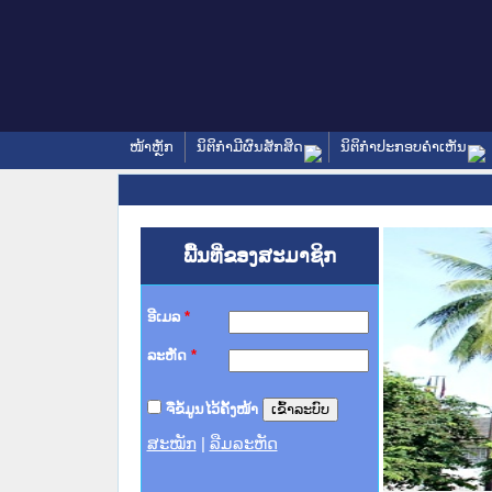
ໜ້າຫຼັກ
ນິຕິກໍາມີຜົນສັກສິດ
ນິຕິກໍາປະກອບຄໍາເຫັນ
ພື້ນທີ່ຂອງສະມາຊິກ
ອີເມລ
*
ລະຫັດ
*
ຈື່ຂໍ້ມູນໄວ້ຄັ້ງໜ້າ
ສະໝັກ
|
ລືມລະຫັດ