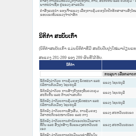
ຄຳສັ່ງ ການເພີ້ມທະວີວຽກງານປ້ອງກັນ, ຕ້ານ, ສະກັດກັ້ນ ແລະ ຄວບຄຸມ -
ພາຫະນຳເຊື້ອ ຢູ່ແຂວງ ສາລະວັນ
ຄຳສັ່ງແນະນຳ ຂອງເຈົ້າແຂວງ ເລື່ອງການຄຸ້ມຄອງປົກປັກຮັກສາສານສົ
ຂອບເຂດທົ່ວແຂວງຈຳປາສັກ
ນິຕິກໍາ ສະບັບເກົ່າ
(ນິຕິກໍາສະບັບເກົ່າ ແມ່ນນິຕິກໍາທີ່ມີ ສະບັບປັບປຸງໃໝ່ມາປ່ຽນ
ສະແດງ 281-289 ຂອງ 289 ຜົນທີ່ໄດ້ຮັບ.
ນິຕິກໍາ
ຂໍ້ຕົກລົງວ່າດ້ວຍ ການຄຸ້ມຄອງ ພັດທະນາ ແລະ
ແຂວງ ໄຊຍະບູລີ
ບໍລິຫານຕົວເມືອງ ໄຊຍະບູລີ
ຂໍ້ຕົກລົງວ່າດ້ວຍ ການສ້າງຕັ້ງກອງທຶນຄວບຄຸມ
ແຂວງ ໄຊຍະບູລີ
ສະກັດກັ້ນ ແລະ ຕ້ານຢາເສບຕິດ
ຂໍ້ຕົກລົງ ວ່າດ້ວຍການຄຸ້ມຄອງພັດທະນາ ແລະ
ແຂວງ ໄຊຍະບູລີ
ບໍລິຫານຕົວເມືອງ ໄຊຍະບູລີ
ຂໍ້ຕົກລົງ ວ່າດ້ວຍການສົ່ງເສີມ, ການຄຸ້ມຄອງ
ແຂວງ ສະຫວັນນະເຂດ
ວິສາຫະກິດຂະໜາດນ້ອຍ ແລະ ກາງ
ຂໍ້ຕົກລົງ ວ່າດ້ວຍການກໍານົດເຂດປະເມີນລາຄາ
ທີ່ດິນ ແລະ ສິ່ງປຸກສ້າງ ທົ່ວແຂວງສະຫວັນນະ
ແຂວງ ສະຫວັນນະເຂດ
ເຂດ
ຂໍ້ຕົກລົງ ວ່າດ້ວຍການປະເມີນມູນຄ່າທີ່ດິນໃນ