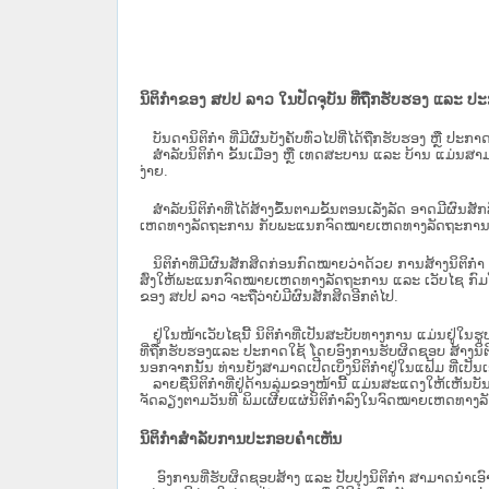
ນິຕິກຳຂອງ ສປປ ລາວ ໃນປັດຈຸບັນ ທີ່ຖືກ​ຮັບ​ຮອງ ແລະ ປ
ບັນດານິຕິກໍາ ທີ່ມີຜົນບັງຄັບທົ່ວໄປທີ່ໄດ້ຖືກ​ຮັບ​ຮອງ ຫຼື ປ
ສຳລັບນິ​ຕິ​ກຳ ຂັ້ນເມືອງ ຫຼື ເທດ​ສະ​ບານ ແລະ ບ້ານ ແມ່ນສາມ
ງ່າຍ.
ສໍາລັບນິຕິກໍາທີ່ໄດ້ສ້າງຂຶ້ນຕາມຂັ້ນຕອນເລັ່ງລັດ ອາດມີຜົນສ
ເຫດທາງລັດຖະການ ກັບ​ພະແນກຈົດ​ໝາຍ​ເຫດ​ທາງ​ລັດ​ຖະ​ການ​ 
ນິ​ຕິ​ກຳ​ທີ່​ມີ​ຜົນ​ສັກ​ສິດ​ກ່ອນ​ກົດ​ໝາຍ​ວ່າ​ດ້ວຍ​ ການ​ສ້າງ​ນ
ສົ່ງໃຫ້​ພະແນກຈົດ​ໝາຍ​ເຫດ​ທາງ​ລັດ​ຖະ​ການ ແລະ ເວັບໄຊ​ ກົມໂ
ຂອງ ສປ​ປ ລາວ ​ຈະຖື​ວ່າບໍ່​ມີ​ຜົນ​ສັກ​ສິດ​ອີກ​ຕໍ່​ໄປ.
ຢູ່ໃນໜ້າ​ເວັບ​ໄຊ​ນີ້ ນິຕິກຳທີ່ເປັນສະບັບທາງການ ແມ່ນຢູ່ໃນຮ
ທີ່ຖືກຮັບຮອງແລະ ປະກາດໃຊ້ ໂດຍອົງການຮັບຜິດຊອບ ສ້າງນິຕິກ
ນອກຈາກນັ້ນ ທ່ານຍັງສາມາດເປີດເບິ່ງນິຕິກຳຢູ່ໃນແຟ້ມ ທີ່ເປັນເອ
ລາຍຊື່ນິຕິກຳທີ່ຢູ່ດ້ານລຸ່ມຂອງໜ້ານີ້ ແມ່ນສະແດງໃຫ້ເຫັນບັ
ຈັດລຽງຕາມວັນທີ ພິມເຜີຍແຜ່ນິຕິກຳລົງໃນຈົດໝາຍເຫດທາງລັດຖະການ
ນິຕິກຳສຳລັບການປະກອບຄຳເຫັນ
ອົງການທີ່ຮັບຜິດຊອບສ້າງ ແລະ ປັບປຸງນິຕິກຳ ສາມາດນຳເອົາ