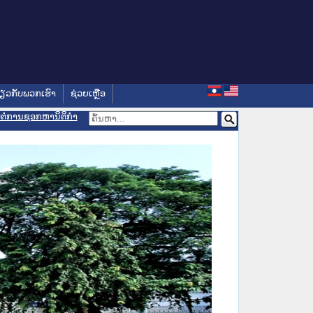
່ຽວກັບພວກເຮົາ
ຊ່ວຍເຫຼືອ
ອມຕໍ່ການຊອກຫານິຕິກຳ