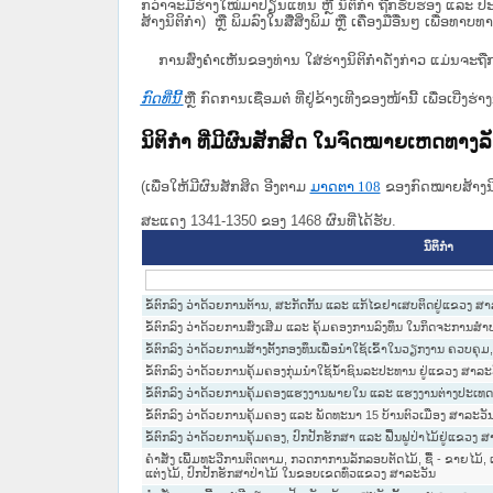
ກວ່າຈະມີຮ່າງໃໝ່ມາປ່ຽນແທນ ຫຼື ນິຕິກໍາ ຖືກຮັບຮອງ ແລະ ປະກ
ສ້າງນິຕິກຳ) ຫຼື ພິມລົງໃນສື່ສິ່ງພິມ ຫຼື ເຄື່ອງມືອື່ນໆ ເພ
ການສົ່ງຄໍາເຫັນຂອງທ່ານ ໃສ່ຮ່າງນິຕິກຳດັ່ງກ່າວ ແມ່ນຈະຖື
ກົດທີ່ນີ້
ຫຼື ກົດການເຊື່ອມຕໍ່ ທີ່ຢູ່ຂ້າງເທີງຂອງໜ້ານີ້ ເພື່ອເບ
ນິຕິກໍາ ທີ່ມີຜົນສັກສິດ ໃນຈົດໝາຍເຫດທາງ
(ເພື່ອໃຫ້ມີຜົນສັກສິດ ອີງຕາມ
ມາດ​ຕາ 108
ຂອງກົດໝາຍສ້າງນິຕ
ສະແດງ 1341-1350 ຂອງ 1468 ຜົນທີ່ໄດ້ຮັບ.
ນິຕິກໍາ
ຂໍ້ຕົກລົງ ວ່າດ້ວຍການຕ້ານ, ສະກັດກັ້ນ ແລະ ແກ້ໄຂຢາເສບຕິດຢູ່ແຂວງ ສ
ຂໍ້ຕົກລົງ ວ່າດ້ວຍການສົ່ງເສີມ ແລະ ຄຸ້ມຄອງການລົງທຶນ ໃນກິດຈະການ
ຂໍ້ຕົກລົງ ວ່າດ້ວຍການສ້າງຕັ້ງກອງທຶນເພື່ອນຳໃຊ້ເຂົ້າໃນວຽກງານ ຄວບຄຸ
ຂໍ້ຕົກລົງ ວ່າດ້ວຍການຄຸ້ມຄອງກຸ່ມນຳໃຊ້ນໍ້າຊົນລະປະທານ ຢູ່ແຂວງ ສາລະ
ຂໍ້ຕົກລົງ ວ່າດ້ວຍການຄຸ້ມຄອງແຮງງານພາຍໃນ ແລະ ແຮງງານຕ່າງປະເທດຢ
ຂໍ້ຕົກລົງ ວ່າດ້ວຍການຄຸ້ມຄອງ ແລະ ພັດທະນາ 15 ບ້ານຕົວເມືອງ ສາລະວັ
ຂໍ້ຕົກລົງ ວ່າດ້ວຍການຄຸ້ມຄອງ, ປົກປັກຮັກສາ ແລະ ຟື້ນຟູປ່າໄມ້ຢູ່ແຂວງ 
ຄຳສັ່ງ ເພີ້ມທະວີການຕິດຕາມ, ກວດກາການລັກລອບຕັດໄມ້, ຊື້ - ຂາຍໄມ້, 
ແຕ່ງໄມ້, ປົກປັກຮັກສາປ່າໄມ້ ໃນຂອບເຂດທົ່ວແຂວງ ສາລະວັນ