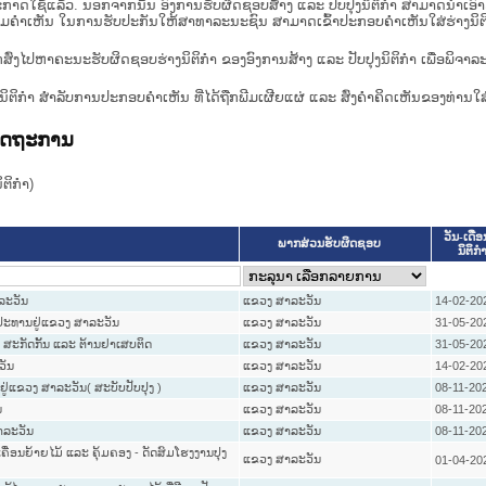
າດໃຊ້ແລ້ວ. ນອກຈາກນັ້ນ ອົງການຮັບຜິດຊອບສ້າງ ແລະ ປັບປຸງນິຕິກໍາ ສາມາດນຳເອົາຮ່າງນ
ື່ອທາບທາມຄໍາເຫັນ ໃນການຮັບປະກັນໃຫ້ສາທາລະນະຊົນ ສາມາດເຂົ້າປະກອບຄໍາເຫັນໃສ່ຮ່າງນິຕ
ກສົ່ງໄປຫາຄະນະຮັບຜິດຊອບຮ່າງນິຕິກຳ ຂອງອົງການສ້າງ ແລະ ປັບປຸງນິຕິກຳ ເພື່ອພິຈາລ
ີ່ງຮ່າງນິຕິກໍາ ສໍາລັບການປະກອບຄຳເຫັນ ທີ່ໄດ້ຖືກພີມເຜີຍແຜ່ ແລະ ສົ່ງຄຳຄິດເຫັນຂອງທ່ານໃສ
ລັດຖະການ
ິກໍາ)
ວັນ-ເດືອ
ພາກສ່ວນຮັບຜິດຊອບ
ນິຕິກໍ
າລະວັນ
ແຂວງ ສາລະວັນ
14-02-20
ສຳປະທານຢູ່ແຂວງ ສາລະວັນ
ແຂວງ ສາລະວັນ
31-05-20
ມ, ສະກັດກັ້ນ ແລະ ຕ້ານຢາເສບຕິດ
ແຂວງ ສາລະວັນ
31-05-20
ວັນ
ແຂວງ ສາລະວັນ
14-02-20
ູ່ແຂວງ ສາລະວັນ( ສະບັບປັບປຸງ )
ແຂວງ ສາລະວັນ
08-11-20
ນ
ແຂວງ ສາລະວັນ
08-11-20
ສາລະວັນ
ແຂວງ ສາລະວັນ
08-11-20
ເຄື່ອນຍ້າຍໄມ້ ແລະ ຄຸ້ມຄອງ - ດັດສົມໂຮງງານປຸງ
ແຂວງ ສາລະວັນ
01-04-20