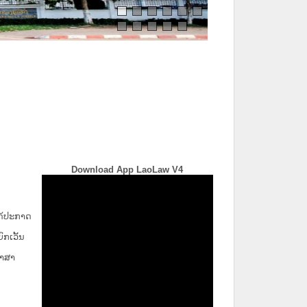
Download App LaoLaw V4
່ໄດ້ປະກາດ
ກ​ເວັ້ນ​
ພາສາ