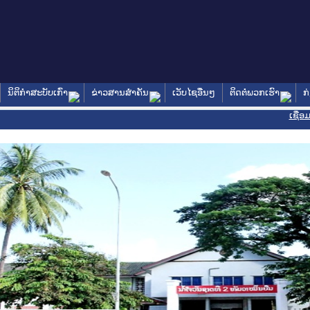
ນິຕິກໍາສະບັບເກົ່າ
ຂ່າວສານສໍາຄັນ
ເວັບໄຊອື່ນໆ
ຕິດຕໍ່ພວກເຮົາ
ກ
ເຊື່