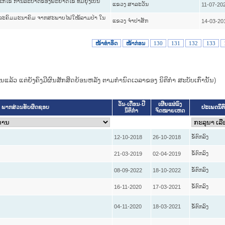
 ແກ້ໄຂ ການລະບາດຂອງພະຍາດໄຂ້ ທີ່ມີຍຸງເປັນ
ແຂວງ ສາລະວັນ
11-07-20
່ງໂທລະຄົມມະນາຄົມ ຈາກສະພາບໄຟໃໝ້ລາມປ່າ ໃນ
ແຂວງ ຈໍາປາສັກ
14-03-20
ໜ້າທໍາອິດ
ໜ້າກ່ອນ
130
131
132
133
ແທນແລ້ວ ແຕ່ຍັງຄົງມີຜົນສັກສິດຍ້ອນຫລັງ ຕາມກໍານົດເວລາຂອງ ນິຕິກໍາ ສະບັບເກົ່ານັ້ນ)
ວັນ-ເດືອນ-ປີ
ເຜີຍແຜ່ລົງ
ປະເພດນິຕ
ພາກສ່ວນຮັບຜິດຊອບ
ນິຕິກໍາ
ຈົດໝາຍເຫດ
ຂໍ້ຕົກລົງ
12-10-2018
26-10-2018
ຂໍ້ຕົກລົງ
21-03-2019
02-04-2019
ຂໍ້ຕົກລົງ
08-09-2022
18-10-2022
ຂໍ້ຕົກລົງ
16-11-2020
17-03-2021
04-11-2020
18-03-2021
ຂໍ້ຕົກລົງ