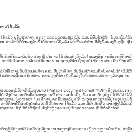
ະກາດໃຊ້ແລ້ວ
ະກາດໃຊ້ແລ້ວ ຢູ່ຂັ້ນ​ສູນ​ກາງ, ແຂວງ ແລະ ນະຄອນຫຼວງນັ້ນ ແມ່ນມີຜົນສັກສິດ ນັບ​ແຕ່​ວັ
າດນຳເອົານິຕິກຳຂອງຕົນທີ່ໄດ້ປະກາດໃຊ້ແລ້ວ ລົງ​ເຜີຍແຜ່​ຜ່ານ​ສື່ສິ່ງພິມຂອງທ້ອງຖິ່ນ 
ັກສິດທັນທີນັບແຕ່ວັນຮັບ ຮອງ ຫຼື ປະກາດໃຊ້ ພ້ອມທັງລົງເວັບໄຊຂອງອົງການທີ່ອອກນິຕິກໍາ
ຂອງກົມໂຄສະນາເຜີຍແຜ່ກົດໝາຍ ກະຊວງຍຸຕິທໍາ ຊ້າສຸດບໍ່ໃຫ້ກາຍ ສາມ ວັນ ນັບແຕ່ຖືກຮ
ິ​ຕິ​ກຳ ຂໍໃຫ້ອົງ​ການ​ຮັບ​ຜິດ​ຊອບ​ສ້າງ ແລະ ປັບ​ປຸງນິ​ຕິ​ກຳ ຮີບຮ້ອນສັງລວມຄືນບັນດານິຕິກໍາທ
ຄສະນາເຜີຍແຜ່ກົດໝາຍ ກະຊວງຍຸຕິທໍາ ເພື່ອພິມລົງໃນຈົດໝາຍເຫດທາງລັດຖະການ. ບັນ​ດາ​ນິ​ຕິ
ູບແບບຂອງນິຕິກໍາທີ່ເປັນຮູບພາບ (Portable Document Format “PDF”) ຊຶ່ງຮູບແບບຂອງນິຕ
ຳດັ່ງກ່າວ. ສະບັບທີ່ເປັນທາງການນີ້ ສາມາດເປີດເບິ່ງ, ພິມ ແລະ ບັນຈຸລົງ (DOWNLOAD)
ກະສານ (word text file) ຊຶ່ງສາມາດຄົ້ນຫາຂໍ້ມູນໄດ້ ແຕ່ວ່າເອກະສານທີ່ຢູ່ໃນຮູບແບບດັ່ງກ່
ນດານິຕິກຳທີ່ມີຜົນບັງຄັບທົ່ວໄປ ທີ່ໄດ້ປະກາດໃຊ້ແລ້ວ ແລະ ມີຜົນສັກສິດ ພາຍຫຼັງໄດ້
 ຊຶ່ງນິຕິກຳທີ່ຖືກພິມລົງຄັ້ງຫຼ້າສຸດ ຈະຢູ່ເທິງສຸດຂອງລາຍຊື່ນິຕິກໍາດັ່ງກ່າວ.
ຮ່າງນິຕິກຳມາລົງໃນ​ເວັບ​ໄຊຈົດໝາຍເຫດທາງລັດຖະການ ເພື່ອທາບທາມຄຳເຫັນ, ສໍາລັບກ