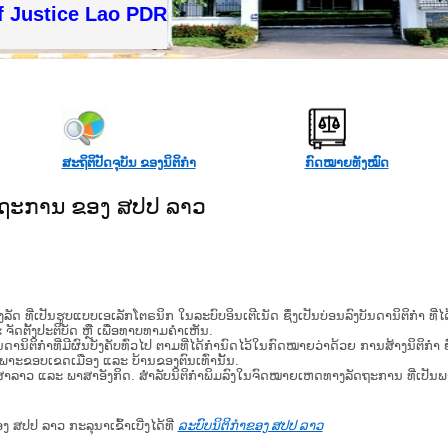
 Justice Lao PDR
ສະຖິຕິປັດຈຸບັນ ຂອງນິຕິກໍາ
ກົດໝາຍທັງໝົດ
ັດຖະການ ຂອງ ສປປ ລາວ
​ຮູບ​ແບບ​ເອ​ເລັກ​ໂຕ​ຣ​ນິກ ໃນ​ລະ​ບົບ​ອິນ​ເຕີ​ເນັດ ຊຶ່ງ​ເປັນ​ບ່ອນ​ລົງ​ບັນ​ດາ​ນິ​ຕິ​ກຳ ທີ
ະ ຈັດ​ຕັ້ງ​ປະ​ຕິ​ບັດ ຫຼື ເພື່ອທາບທາມຄໍາເຫັນ.
ິ​ຕິ​ກຳ​ທີ່​ມີ​ຜົນ​ບັງ​ຄັບ​ທົ່ວ​ໄປ ຕາມ​ທີ່​ໄດ້​ກຳ​ນົດ​ໄວ້​ໃນ​ກົດ​ໝາຍ​ວ່າ​ດ້ວຍ​ ການ​ສ້າງ​ນິ​ຕິ​ກຳ ຍົ
ສະ​ເພາະ​ຂອບ​ເຂດ​ເມືອງ ແລະ ບ້ານ​ຂອງ​ຕົນ​ເທົ່າ​ນັ້ນ.
າສາລາວ ແລະ ພາສາອັງກິດ. ສໍາລັບນິຕິກຳພິມລົງໃນຈົດໝາຍເຫດທາງລັດຖະການ ທີ່ເປັນ
ອງ ສປປ ລາວ ກະລຸນາເຂົ້າເບີ່ງໄດ້ທີ່
ລະບົບນິຕິກຳຂອງ ສປປ ລາວ