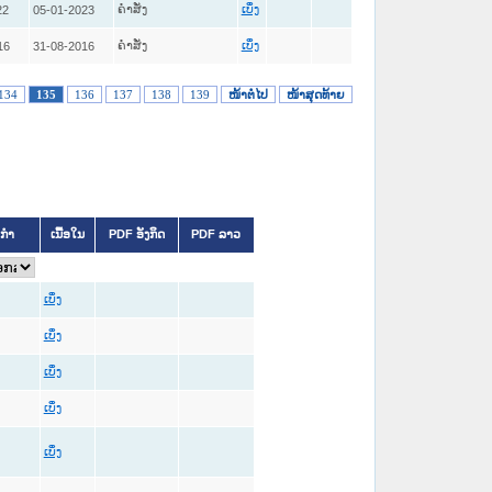
ຄໍາສັ່ງ
22
05-01-2023
ເບິ່ງ
ຄໍາສັ່ງ
16
31-08-2016
ເບິ່ງ
134
135
136
137
138
139
ໜ້າຕໍ່ໄປ
ໜ້າສຸດທ້າຍ
ິກຳ
ເນື້ອໃນ
PDF ອັງກິດ
PDF ລາວ
ເບິ່ງ
ເບິ່ງ
ເບິ່ງ
ເບິ່ງ
ເບິ່ງ