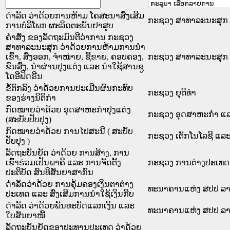
ດຳລັດ ວ່າດ້ວຍການຫ້າມ ໂຄສະນາສົ່ງເສີມ
ກະຊວງ ສາທາລະນະສຸກ
ການບໍລິໂພກ ຜະລິດຕະພັນຢາສູບ
ຄຳສັ່ງ ຂອງລັດຖະມົນຕີວ່າການ ກະຊວງ
ສາທາລະນະສຸກ ວ່າດ້ວຍການຫ້າມການນຳ
ເຂົ້າ, ສົ່ງອອກ, ຈຳໜ່າຍ, ຊື້ຂາຍ, ຄອບຄອງ,
ກະຊວງ ສາທາລະນະສຸກ
ຂົນສົ່ງ, ນຳຜ່ານປຸງແຕ່ງ ແລະ ນຳໃຊ້ສານຊູ
ໂດອີຟິດຣີນ
ຂໍ້ຕົກລົງ ວ່າດ້ວຍການປະເມີນຜົນກະທົບ
ກະຊວງ ຍຸຕິທໍາ
ຂອງຮ່າງນິຕິກຳ
ກົດໝາຍວ່າດ້ວຍ ອຸດສາຫະກຳປຸງແຕ່ງ
ກະຊວງ ອຸດສາຫະກຳ ແລ
(ສະບັບປັບປຸງ)
ກົດໝາຍວ່າດ້ວຍ ການໄປສະນີ ( ສະບັບ
ກະຊວງ ເຕັກໂນໂລຊີ ແລະ
ປັບປຸງ )
ລັດຖະບັນຍັດ ວ່າດ້ວຍ ການສ້າງ, ການ
ເຂົ້າຮ່ວມເປັນພາຄີ ແລະ ການຈັດຕັ້ງ
ກະຊວງ ການຕ່າງປະເທດ
ປະຕິບັດ ສົນທິສັນຍາສາກົນ
ດຳລັດວ່າດ້ວຍ ການຄຸ້ມຄອງເງິນຕາຕ່າງ
ທະນາຄານແຫ່ງ ສປປ ລ
ປະເທດ ແລະ ສົ່ງເສີມການນຳໃຊ້ເງິນກີບ
ດຳລັດ ວ່າດ້ວຍພັນທະບັດແລກເງິນ ແລະ
ທະນາຄານແຫ່ງ ສປປ ລ
ໃບສັນຍາໜີ້
ລັດຖະບັນຍັດຂອງປະທານປະເທດ ວ່າດ້ວຍ