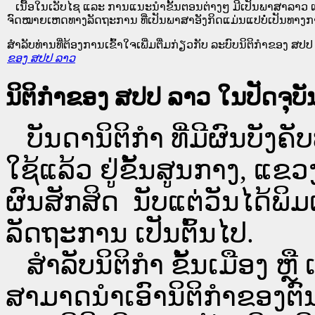
ເນື້ອໃນ​ເວັບ​ໄຊ​ ແລະ ການແນະນໍາຂັ້ນຕອນຕ່າງໆ ມີເປັນພາສາລາວ ແ
ຈົດໝາຍເຫດທາງລັດຖະການ ທີ່ເປັນພາສາອັງກິດແມ່ນແປບໍ່ເປັນທາງກ
ສໍາລັບທ່ານທີ່ຕ້ອງການເຂົ້າໃຈເພີ່ມຕື່ມກ່ຽວກັບ ລະບົບນິຕິກຳຂອງ ສປປ ລ
ຂອງ ສປປ ລາວ
ນິຕິກຳຂອງ ສປປ ລາວ ໃນປັດຈຸບັນ
ບັນດານິຕິກໍາ ທີ່ມີຜົນບັງຄັບ
ໃຊ້ແລ້ວ ຢູ່ຂັ້ນ​ສູນ​ກາງ, 
ຜົນສັກສິດ ນັບ​ແຕ່​ວັນໄດ້
ລັດຖະການ ເປັນ​ຕົ້ນ​ໄປ.
ສຳລັບນິ​ຕິ​ກຳ ຂັ້ນເມືອງ ຫຼ
ສາມາດນຳເອົານິຕິກຳຂອງຕົນທີ