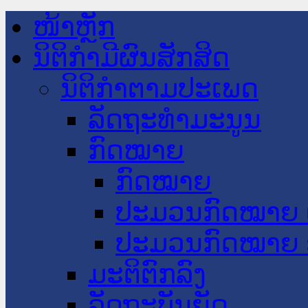
ໜ້າຫຼັກ
ນິຕິກໍາມີຜົນສັກສິດ
ນິຕິກໍາຕາມປະເພດ
ລັດຖະທໍາມະນູນ
ກົດໝາຍ
ກົດໝາຍ
ປະມວນກົດໝາຍ 
ປະມວນກົດໝາຍ 
ມະຕິຕົກລົງ
ລັດຖະບັນຍັດ