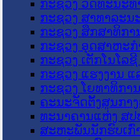
ກະຊວງ ວັດທະນະທຳ
ກະຊວງ ສາທາລະນະ
ກະຊວງ ສຶກສາທິການ
ກະຊວງ ອຸດສາຫະກຳ
ກະຊວງ ເຕັກໂນໂລຊີ
ກະຊວງ ແຮງງານ ແລ
ກະຊວງ ໂຍທາທິການ 
ຄະນະຈັດຕັ້ງສູນກາງ
ທະນາຄານແຫ່ງ ສປ
ສະຫະພັນນັກຮົບເກົ