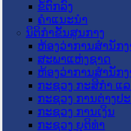
ຂໍ້ຕົກລົງ
ຄໍາແນະນໍາ
ນິຕິກໍາຂັ້ນສູນກາງ
ຫ້ອງວ່າການສໍານັ
ສະພາແຫ່ງຊາດ
ຫ້ອງວ່າການສຳນັກງ
ກະຊວງ ກະສິກຳ ແລະ
ກະຊວງ ການຕ່າງປ
ກະຊວງ ການເງິນ
ກະຊວງ ຍຸຕິທໍາ