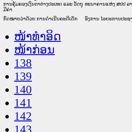
ການຄຸ້ມຄອງເງິນຕາຕ່າງປະເທດ ແລະ ວັດຖຸ
ທະນາຄານແຫ່ງ ສປປ ລ
ມີຄ່າ
ກົດໝາຍວ່າດ້ວຍ ການດຳເນີນຄະດີເດັກ
ອົງການ ໄອຍະການປະຊາຊ
ໜ້າທໍາອິດ
ໜ້າກ່ອນ
138
139
140
141
142
143