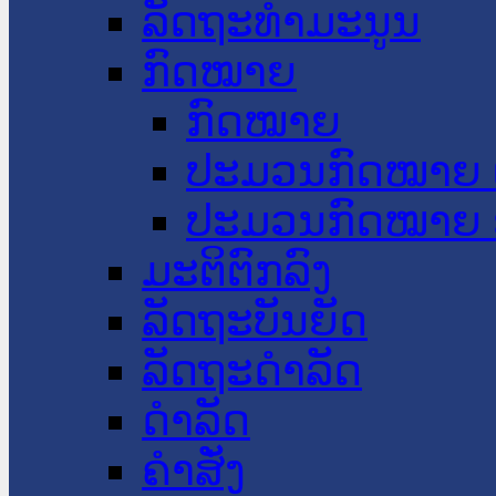
ລັດຖະທໍາມະນູນ
ກົດໝາຍ
ກົດໝາຍ
ປະມວນກົດໝາຍ 
ປະມວນກົດໝາຍ 
ມະຕິຕົກລົງ
ລັດຖະບັນຍັດ
ລັດຖະດໍາລັດ
ດໍາລັດ
ຄໍາສັ່ງ