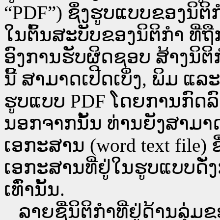
“PDF”) ຊຶ່ງຮູບແບບຂອງນິຕິກໍ
ໃນຕົ້ນສະບັບຂອງນິຕິກໍາ ທີ
ອົງການຮັບຜິດຊອບ ສ້າງນິຕິກ
ນີ້ ສາມາດເປີດເບິ່ງ, ພິມ 
ຮູບແບບ PDF ໂດຍການກົດລົງບ່ອ
ນອກຈາກນັ້ນ ທ່ານຍັງສາມາດເປີ
ເອກະສານ (word text file) ຊ
ເອກະສານທີ່ຢູ່ໃນຮູບແບບດັ່ງກ
ເທົ່ານັ້ນ.
ລາຍຊື່ນິຕິກຳທີ່ຢູ່ດ້ານລຸ່