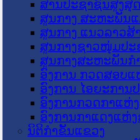
ສານປະຊາຊົນສູງສຸ
ສູນກາງ ສະຫະພັນແ
ສູນກາງ ແນວລາວສ້
ສູນກາງຊາວໜຸ່ມປະ
ສູນກາງສະຫະພັນກ
ອົງການ ກວດສອບແຫ
ອົງການ ໄອຍະການປ
ອົງການກວດກາແຫ່ງ
ອົງການກາແດງແຫ່
ນິຕິກໍາຂັ້ນແຂວງ