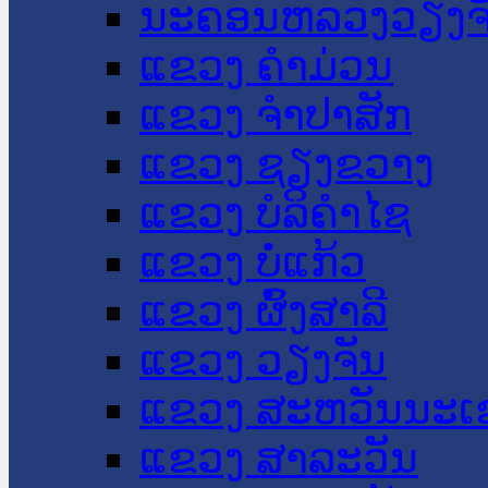
ນະ​ຄອນ​ຫລວງວຽງຈ
ແຂວງ ຄໍາມ່ວນ
ແຂວງ ຈໍາປາສັກ
ແຂວງ ຊຽງຂວາງ
ແຂວງ ບໍລິຄໍາໄຊ
ແຂວງ ບໍ່ແກ້ວ
ແຂວງ ຜົ້ງສາລີ
ແຂວງ ວຽງຈັນ
ແຂວງ ສະຫວັນນະເ
ແຂວງ ສາລະວັນ