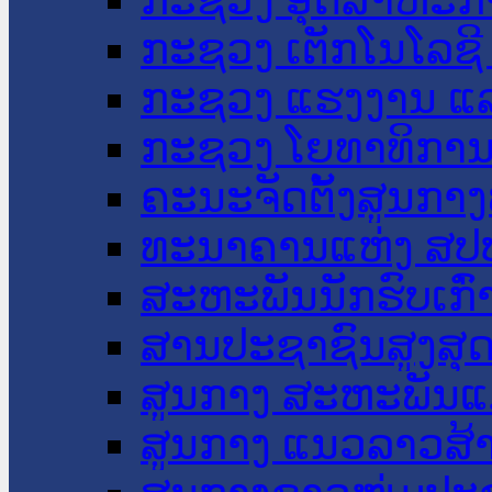
ກະຊວງ ເຕັກໂນໂລຊີ
ກະຊວງ ແຮງງານ ແລ
ກະຊວງ ໂຍທາທິການ 
ຄະນະຈັດຕັ້ງສູນກາງ
ທະນາຄານແຫ່ງ ສປ
ສະຫະພັນນັກຮົບເກົ
ສານປະຊາຊົນສູງສຸ
ສູນກາງ ສະຫະພັນແ
ສູນກາງ ແນວລາວສ້