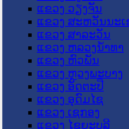
ແຂວງ ວຽງຈັນ
ແຂວງ ສະຫວັນນະເ
ແຂວງ ສາລະວັນ
ແຂວງ ຫລວງນໍ້າທາ
ແຂວງ ຫົວພັນ
ແຂວງ ຫຼວງພະບາງ
ແຂວງ ອັດຕະປື
ແຂວງ ອຸດົມໄຊ
ແຂວງ ເຊກອງ
ແຂວງ ໄຊຍະບູລີ