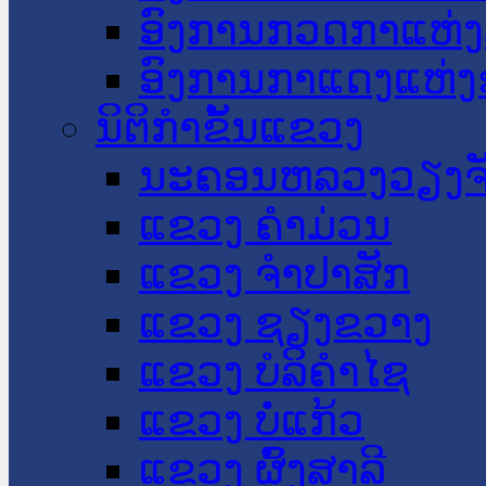
ອົງການກວດກາແຫ່ງ
ອົງການກາແດງແຫ່
ນິຕິກໍາຂັ້ນແຂວງ
ນະ​ຄອນ​ຫລວງວຽງຈ
ແຂວງ ຄໍາມ່ວນ
ແຂວງ ຈໍາປາສັກ
ແຂວງ ຊຽງຂວາງ
ແຂວງ ບໍລິຄໍາໄຊ
ແຂວງ ບໍ່ແກ້ວ
ແຂວງ ຜົ້ງສາລີ