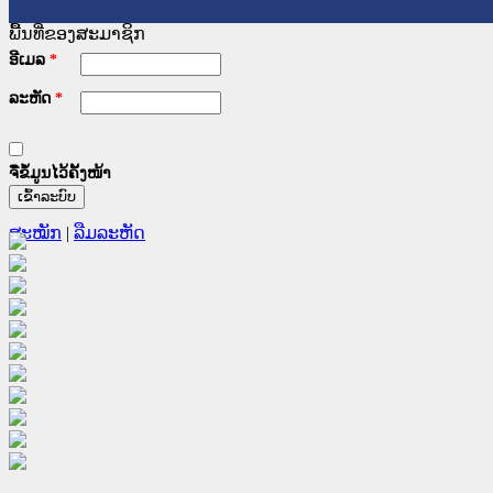
ພື້ນທີ່ຂອງສະມາຊິກ
ອີເມລ
*
ລະຫັດ
*
ຈື່ຂໍ້ມູນໄວ້ຄັ້ງໜ້າ
ສະໝັກ
|
ລືມລະຫັດ