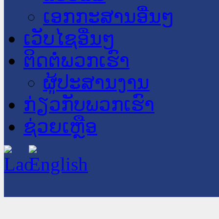
ເອກກະສານອື່ນໆ
ເວັບໄຊອື່ນໆ
ຕິດຕໍ່ພວກເຮົາ
ຜູ້ປະສານງານ
ກ່ຽວກັບພວກເຮົາ
ຊ່ວຍເຫຼືອ