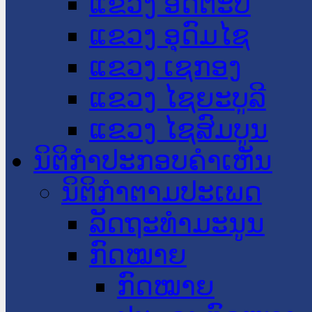
ແຂວງ ອັດຕະປື
ແຂວງ ອຸດົມໄຊ
ແຂວງ ເຊກອງ
ແຂວງ ໄຊຍະບູລີ
ແຂວງ ໄຊສົມບູນ
ນິຕິກໍາປະກອບຄໍາເຫັນ
ນິຕິກໍາຕາມປະເພດ
ລັດຖະທໍາມະນູນ
ກົດໝາຍ
ກົດໝາຍ