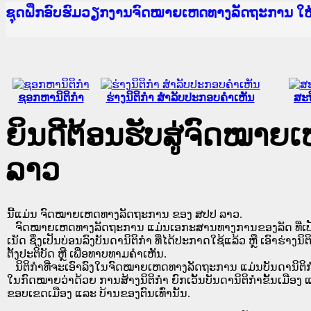
Ministry of Justice Lao PDR
ເຜີຍແຜ່ວັບໄຊຈົດໝາຍເຫດທາງລັດຖະການ ແລະ ແອັບກ
ກະຊວງຍຸຕິທຳ
ຊຸດຝຶກອົບຮົມວຽກງານຈົດໝາຍເຫດທາງລັດຖະການ ໃ
ກອງປະຊຸມທົບທວນຄືນການຈັດຕັ້ງປະຕິບັດວຽກງານຈ
ຝຶກອົບຮົມ ຜູ່ປະສານງານວຽກງານຈົດໝາຍເຫດທາງລັ
ຝຶກອົບຮົມ ຜູ່ປະສານງານວຽກງານຈົດໝາຍເຫດທາງລັດ
ເຜີຍແຜ່ແອັບກົດໝາຍລາວ ແລະ ເວັບໄຊຈົດໝາຍເຫດທ
ເຜີຍແຜ່ແອັບກົດໝາຍລາວ ແລະ ເວັບໄຊຈົດໝາຍເຫດທາ
ຍົກລະດັບວຽກງານຈົດໝາຍເຫດທາງລັດຖະການໃຫ້ຜູ້
ຊຸດຝຶກອົບຮົມວຽກງານຈົດໝາຍເຫດທາງລັດຖະການ ໃ
ຊອກຫານິຕິກໍາ
ຮ່າງນິຕິກໍາ ສໍາລັບປະກອບຄໍາເຫັນ
ສະຖ
ຍິນດີຕ້ອນຮັບສູ່ຈົດໝາ
ລາວ
ນີ້ແມ່ນ ຈົດໝາຍເຫດທາງລັດຖະການ ຂອງ ສປປ ລາວ.
ຈົດໝາຍເຫດທາງລັດຖະການ ແມ່ນ​ເອ​ກະ​ສານ​ທາງ​ການ​ຂອງ​ລັດ ທີ່​ເປັນ​ຮູບ​
ເນັດ ຊຶ່ງ​ເປັນ​ບ່ອນ​ລົງ​ບັນ​ດາ​ນິ​ຕິ​ກຳ ທີ່ໄດ້ປະກາດໃຊ້ແລ້ວ ຫຼື ເອົາຮ່າງນິຕ
ຕັ້ງ​ປະ​ຕິ​ບັດ ຫຼື ເພື່ອທາບທາມຄໍາເຫັນ.
ນິ​ຕິ​ກຳ​ທີ່​ຈະ​ເອົາ​ລົງ​ໃນ​ຈົດ​ໝາຍ​ເຫດ​ທາງ​ລັດ​ຖະ​ການ ​ແມ່ນ​ບັນ​ດາ​ນິ​ຕິ​ກຳ​ທີ່
ໃນ​ກົດ​ໝາຍ​ວ່າ​ດ້ວຍ​ ການ​ສ້າງ​ນິ​ຕິ​ກຳ ຍົກ​ເວັ້ນ​ບັນ​ດານິ​ຕິ​ກຳ​ຂັ້ນ​ເມືອງ ແ
ຂອບ​ເຂດ​ເມືອງ ແລະ ບ້ານ​ຂອງ​ຕົນ​ເທົ່າ​ນັ້ນ.