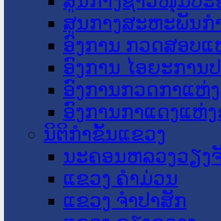
ສູນກາງຊາວໜຸ່ມປະ
ສູນກາງສະຫະພັນກ
ອົງການ ກວດສອບແຫ
ອົງການ ໄອຍະການປ
ອົງການກວດກາແຫ່ງ
ອົງການກາແດງແຫ່
ນິຕິກໍາຂັ້ນແຂວງ
ນະ​ຄອນ​ຫລວງວຽງຈ
ແຂວງ ຄໍາມ່ວນ
ແຂວງ ຈໍາປາສັກ