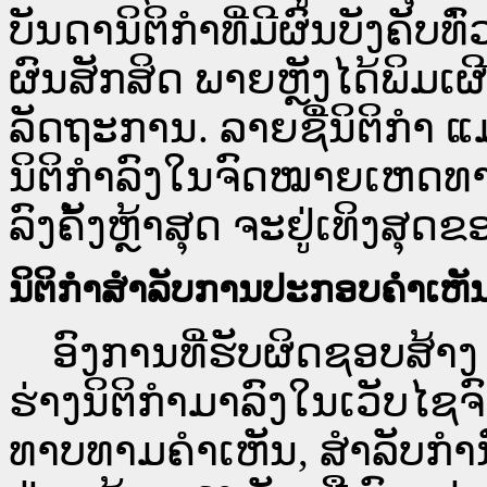
ບັນດານິຕິກຳທີ່ມີຜົນບັງຄັບທ
ຜົນສັກສິດ ພາຍຫຼັງໄດ້ພິມ
ລັດຖະການ. ລາຍຊື່ນິຕິກຳ ແ
ນິຕິກຳລົງໃນຈົດໝາຍເຫດທາງລ
ລົງຄັ້ງຫຼ້າສຸດ ຈະຢູ່ເທິງສຸດຂ
ນິຕິກຳສຳລັບການປະກອບຄຳເຫັ
ອົງການທີ່ຮັບຜິດຊອບສ້າງ 
ຮ່າງນິຕິກຳມາລົງໃນ​ເວັບ​
ທາບທາມຄຳເຫັນ, ສໍາລັບກໍ