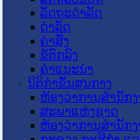
ລັດຖະດໍາລັດ
ດໍາລັດ
ຄໍາສັ່ງ
ຂໍ້ຕົກລົງ
ຄໍາແນະນໍາ
ນິຕິກໍາຂັ້ນສູນກາງ
ຫ້ອງວ່າການສໍານັ
ສະພາແຫ່ງຊາດ
ຫ້ອງວ່າການສຳນັກງ
ກະຊວງ ກະສິກຳ ແລະ