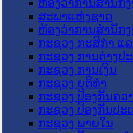
ຫ້ອງວ່າການສໍານັ
ສະພາແຫ່ງຊາດ
ຫ້ອງວ່າການສຳນັກງ
ກະຊວງ ກະສິກຳ ແລະ
ກະຊວງ ການຕ່າງປ
ກະຊວງ ການເງິນ
ກະຊວງ ຍຸຕິທໍາ
ກະຊວງ ປ້ອງກັນຄວ
ກະຊວງ ປ້ອງກັນປະ
ກະຊວງ ພາຍໃນ