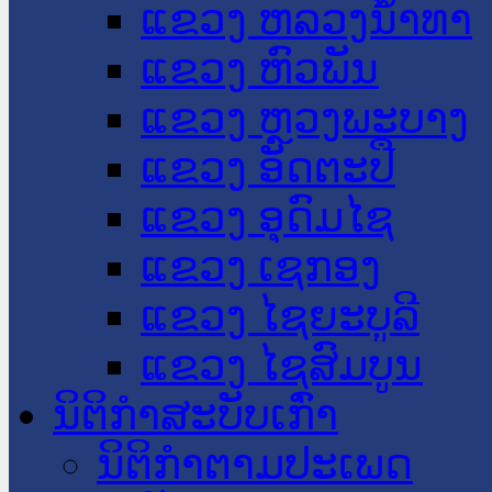
ແຂວງ ຫລວງນໍ້າທາ
ແຂວງ ຫົວພັນ
ແຂວງ ຫຼວງພະບາງ
ແຂວງ ອັດຕະປື
ແຂວງ ອຸດົມໄຊ
ແຂວງ ເຊກອງ
ແຂວງ ໄຊຍະບູລີ
ແຂວງ ໄຊສົມບູນ
ນິຕິກໍາສະບັບເກົ່າ
ນິຕິກຳຕາມປະເພດ