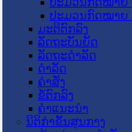
ປະມວນກົດໝາຍ 
ປະມວນກົດໝາຍ 
ມະຕິຕົກລົງ
ລັດຖະບັນຍັດ
ລັດຖະດໍາລັດ
ດໍາລັດ
ຄໍາສັ່ງ
ຂໍ້ຕົກລົງ
ຄໍາແນະນໍາ
ນິຕິກຳຂັ້ນສູນກາງ