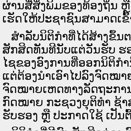
ຜ່ານ​ສື່ສິ່ງພິມຂອງທ້ອງຖິ່ນ
ເຮັດໃຫ້ປະຊາຊົນສາມາດເຂົ້າ
ສໍາລັບນິຕິກໍາທີ່ໄດ້ສ້າງຂຶ້
ສັກສິດທັນທີນັບແຕ່ວັນຮັບ ຮ
ໄຊຂອງອົງການທີ່ອອກນິຕິກໍາ
ແຕ່ຕ້ອງນໍາເອົາໄປລົງຈົດ
ຈົດ​ໝາຍ​ເຫດ​ທາງ​ລັດ​ຖະ​ກ
ກົດໝາຍ ກະຊວງຍຸຕິທໍາ ຊ້າສ
ຮັບຮອງ ຫຼື ປະກາດໃຊ້ ເປັນຕົ