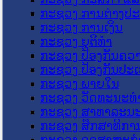
ກະຊວງ ການຕ່າງປ
ກະຊວງ ການເງິນ
ກະຊວງ ຍຸຕິທໍາ
ກະຊວງ ປ້ອງກັນຄວ
ກະຊວງ ປ້ອງກັນປະ
ກະຊວງ ພາຍໃນ
ກະຊວງ ວັດທະນະທຳ
ກະຊວງ ສາທາລະນະ
ກະຊວງ ສຶກສາທິການ
ກະຊວງ ອຸດສາຫະກຳ