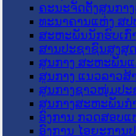
ຄະນະຈັດຕັ້ງສູນກາງ
ທະນາຄານແຫ່ງ ສປ
ສະຫະພັນນັກຮົບເກົ
ສານປະຊາຊົນສູງສຸ
ສູນກາງ ສະຫະພັນແ
ສູນກາງ ແນວລາວສ້
ສູນກາງຊາວໜຸ່ມປະ
ສູນກາງສະຫະພັນກ
ອົງການ ກວດສອບແຫ
ອົງການ ໄອຍະການປ