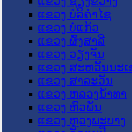
ແຂວງ ຊຽງຂວາງ
ແຂວງ ບໍລິຄໍາໄຊ
ແຂວງ ບໍ່ແກ້ວ
ແຂວງ ຜົ້ງສາລີ
ແຂວງ ວຽງຈັນ
ແຂວງ ສະຫວັນນະເ
ແຂວງ ສາລະວັນ
ແຂວງ ຫລວງນໍ້າທາ
ແຂວງ ຫົວພັນ
ແຂວງ ຫຼວງພະບາງ