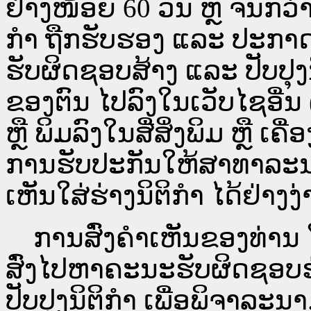
ຢ່າງໜ້ອຍ 60 ວັນ ຫຼື ຈົນກວ
ກໍາ ຖືກຮັບຮອງ ແລະ ປະກາດ
ຮັບຜິດຊອບສ້າງ ແລະ ປັບປຸງ
ຂອງຕົນ ໄປລົງໃນ​ເວັບ​ໄຊ​ອື່
ຫຼື ພິມລົງໃນສື່ສິ່ງພິມ ຫຼື ເ
ການຮັບປະກັນໃຫ້ສາທາລະນ
ເຫັນໃສ່ຮ່າງນິຕິກຳ ໄດ້ຢ່າງ
ການສົ່ງຄໍາເຫັນຂອງທ່ານ ໃສ
ສົ່ງໄປຫາຄະນະຮັບຜິດຊອບຮ
ປັບປຸງນິຕິກຳ ເພື່ອພິຈາລະນາ