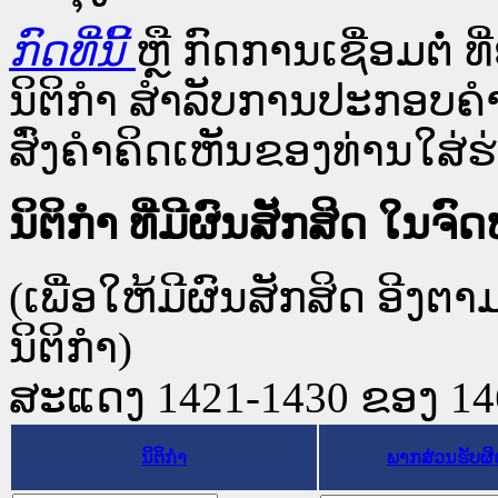
ກົດທີ່ນີ້
ຫຼື ກົດການເຊື່ອມຕໍ່ ທີ
ນິຕິກໍາ ສໍາລັບການປະກອບຄຳ
ສົ່ງຄຳຄິດເຫັນຂອງທ່ານໃສ່ຮ່
ນິຕິກໍາ ທີ່ມີຜົນສັກສິດ 
(ເພື່ອໃຫ້ມີຜົນສັກສິດ ອີງຕ
ນິຕິກໍາ)
ສະແດງ 1421-1430 ຂອງ 1468
ນິຕິກໍາ
ພາກສ່ວນຮັບຜ