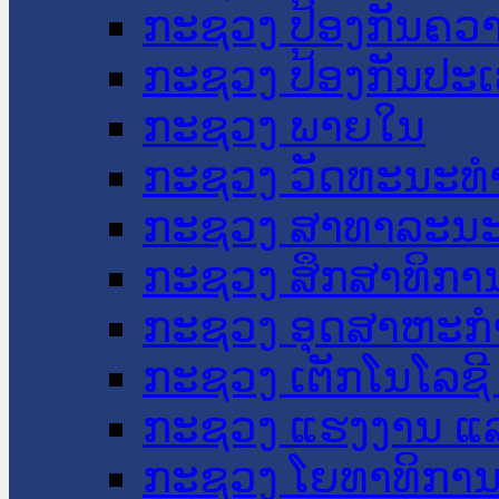
ກະຊວງ ປ້ອງກັນຄວ
ກະຊວງ ປ້ອງກັນປະ
ກະຊວງ ພາຍໃນ
ກະຊວງ ວັດທະນະທຳ
ກະຊວງ ສາທາລະນະ
ກະຊວງ ສຶກສາທິການ
ກະຊວງ ອຸດສາຫະກຳ
ກະຊວງ ເຕັກໂນໂລຊີ
ກະຊວງ ແຮງງານ ແລ
ກະຊວງ ໂຍທາທິການ 