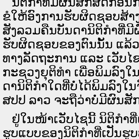
ນິ​ຕິ​ກຳ​ທີ່​ມີ​ຜົນ​ສັກ​ສິດ​ກ່ອນ
ຂໍໃຫ້ອົງ​ການ​ຮັບ​ຜິດ​ຊອບ​ສ້າ
ສັງລວມຄືນບັນດານິຕິກໍາທີ່ມີ
ຮັບຜິດຊອບຂອງຕົນນັ້ນ ແລ້ວ
ທາງ​ລັດ​ຖະ​ການ ແລະ ເວັບ
ກະຊວງຍຸຕິທໍາ ເພື່ອພິມລົ
ດາ​ນິ​ຕິ​ກຳ​ໃດ​ທີ່ບໍ່​ໄດ້​ພິມ​
ສປ​ປ ລາວ ​ຈະຖື​ວ່າບໍ່​ມີ​ຜົນ​ສັກ​
ຢູ່ໃນໜ້າ​ເວັບ​ໄຊ​ນີ້ ນິຕິກ
ຮູບແບບຂອງນິຕິກໍາທີ່ເປັນຮູ