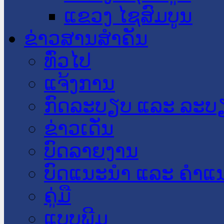
ແຂວງ ໄຊສົມບູນ
ຂ່າວສານສໍາຄັນ
​ທົ່ວ​ໄປ
ແຈ້ງການ
ກົດລະບຽບ ແລະ ລະບ
ຂ່າວເດັ່ນ
ບົດລາຍງານ
ບົດແນະນໍາ ແລະ ຄໍາແ
ຄູ່ມື
ແບບພີມ