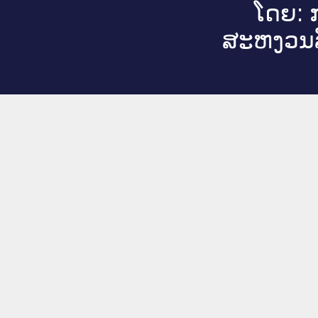
ໂດຍ: ກ
ສະ​ຫງວນ​ລ