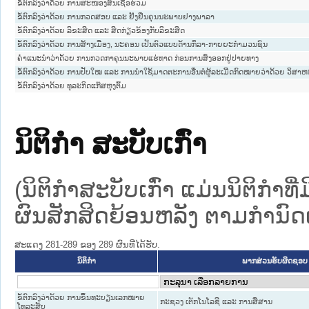
ຂໍ້ຕົກລົງວ່າດ້ວຍ ການສະໜອງສິນເຊື່ອຮ່ວມ
ຂໍ້ຕົກລົງວ່າດ້ວຍ ການກວດສອບ ແລະ ຢັ້ງຢືນຄຸນນະພາບຢາງພາລາ
ຂໍ້ຕົກລົງວ່າດ້ວຍ ລິຂະສິດ ແລະ ສິດກ່ຽວຂ້ອງກັບລິຂະສິດ
ຂໍ້ຕົກລົງວ່າດ້ວຍ ການສ້າງເມືອງ, ນະຄອນ ເປັນຕົວແບບດ້ານກິລາ-ກາຍຍະກຳມວນຊົນ
ຄຳແນະນຳວ່າດ້ວຍ ການກວດກາຄຸນນະພາບແຮ່ທາດ ກ່ອນການສົ່ງອອກຢູ່ປາຍທາງ
ຂໍ້ຕົກລົງວ່າດ້ວຍ ການປັບໃໝ ແລະ ການນຳໃຊ້ມາດຕະການອື່ນຕໍ່ຜູ້ລະເມິີດກົດໝາຍວ່າດ້ວຍ ວິສາຫ
ຂໍ້ຕົກລົງວ່າດ້ວຍ ທຸລະກິດແກ໊ສຫຸງຕົ້ມ
ນິຕິກໍາ ສະບັບເກົ່າ
(ນິຕິກໍາສະບັບເກົ່າ ແມ່ນນິຕິກໍາ
ຜົນສັກສິດຍ້ອນຫລັງ ຕາມກໍານົດເວ
ສະແດງ 281-289 ຂອງ 289 ຜົນທີ່ໄດ້ຮັບ.
ນິຕິກໍາ
ພາກສ່ວນຮັບຜິດຊອບ
ຂໍ້ຕົກລົງວ່າດ້ວຍ ການຂຶ້ນທະບຽນເລກໝາຍ
ກະຊວງ ເຕັກໂນໂລຊີ ແລະ ການສື່ສານ
ໂທລະສັບ