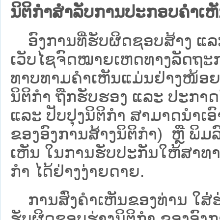
ນິຕິກຳສຳລັບການປະກອບຄຳເຫ
ອົງການທີ່ຮັບຜິດຊອບສ້າງ ແລະ 
ເວັບ​ໄຊຈົດໝາຍເຫດທາງລັດຖະກາ
ທາບທາມຄໍາເຫັນແມ່ນຢ່າງໜ້ອຍ 6
ນິຕິກໍາ ຖືກຮັບຮອງ ແລະ ປະກາດ
ແລະ ປັບປຸງນິຕິກໍາ ສາມາດນຳເອົາຮ
ຂອງອົງການສ້າງນິຕິກຳ) ຫຼື ພິມລົງ
ເຫັນ ໃນການຮັບປະກັນໃຫ້ສາທາລ
ກຳ ໄດ້ຢ່າງງ່າຍດາຍ.
ການສົ່ງຄໍາເຫັນຂອງທ່ານ ໃສ່ຮ່
ຮັບຜິດຊອບຮ່າງນິຕິກຳ ຂອງອົງກາ