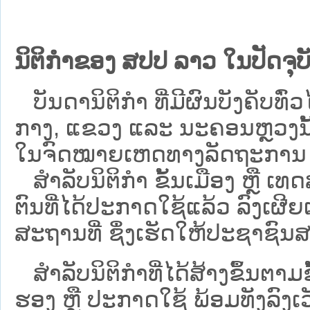
ນິຕິກຳຂອງ ສປປ ລາວ ໃນປັດຈຸບັ
ບັນດານິຕິກໍາ ທີ່ມີຜົນບັງຄັບທົ່ວໄ
ກາງ, ແຂວງ ແລະ ນະຄອນຫຼວງນັ້ນ 
ໃນຈົດໝາຍເຫດທາງລັດຖະການ ເປັ
ສຳລັບນິ​ຕິ​ກຳ ຂັ້ນເມືອງ ຫຼື 
ຕົນທີ່ໄດ້ປະກາດໃຊ້ແລ້ວ ລົງ​ເຜີຍ
ສະຖານທີ່ ຊຶ່ງເຮັດໃຫ້ປະຊາຊົນສາ
ສໍາລັບນິຕິກໍາທີ່ໄດ້ສ້າງຂຶ້ນຕາມ
ຮອງ ຫຼື ປະກາດໃຊ້ ພ້ອມທັງລົງເ