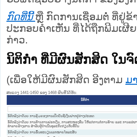
ກົດທີ່ນີ້
ຫຼື ກົດການເຊື່ອມຕໍ່ ທີ່ຢູ່
ປະກອບຄຳເຫັນ ທີ່ໄດ້ຖືກພີມເຜີຍ
ກ່າວ.
ນິຕິກໍາ ທີ່ມີຜົນສັກສິດ
(ເພື່ອໃຫ້ມີຜົນສັກສິດ ອີງຕາມ
ມາ
ສະແດງ 1441-1450 ຂອງ 1468 ຜົນທີ່ໄດ້ຮັບ.
ນິຕິກໍາ
ຂໍ້ຕົກລົງວ່າດ້ວຍ ການຄຸ້ມຄອງການເປີດບັນຊີເງິນຝາກຢູ່ຕ່າງປະເທດ
ຂໍ້ຕົກລົງວ່າດ້ວຍ ການຕ້ານການຟອກເງິນ, ການສະໜອງທຶນ ໃຫ້ແກ່ການກໍ່ການຮ້າຍ ແລະ ການແຜ່ຜ
ທຳລາຍລ້າງຜານ ສຳລັບຜູ້ດຳເນີນທຸລະກິດກ່ຽວກັບທີ່ດິນ
ຂໍ້ຕົກລົງວ່າດ້ວຍ ການຂຶ້ນທະບຽນເລກໝາຍໂທລະສັບ