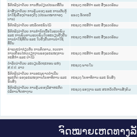
ຂໍ້ຕົກລົງວ່າດ້ວຍ ການຫັນປ່ຽນປະເພດທີ່ດິນ
ກະຊວງ ກະສິກຳ ແລະ ສິ່ງແວດລ້ອມ
ຄຳສັ່ງວ່າດ້ວຍ ການຄຸ້ມຄອງ ແລະ ການເກັບກູ້
ນຳໃຊ້ເຄື່ອງປ່າຂອງດົງ (ປະເພດໝາກຈອງ
ແຂວງ ອັດຕະປື
ບານ)
ຂໍ້ຕົກລົງວ່າດ້ວຍ ຜະລິດຕະພັນໄມ້
ກະຊວງ ກະສິກຳ ແລະ ສິ່ງແວດລ້ອມ
ຂໍ້ຕົກລົງວ່າດ້ວຍ ການກຳນົດເນື້ອໃນແບບພິມ
ແລະ ການພິມຕາມແບບພິມໃບທະບຽນຢັ້ງຢືນ
ກະຊວງ ກະສິກຳ ແລະ ສິ່ງແວດລ້ອມ
ການນຳໃຊ້ທີ່ດິນ ແລະ ໃບຢັ້ງຢືນການນຳໃຊ້
ທີ່ດິນ
ຄຳແນະນຳກ່ຽວກັບ ການຕິດຕາມ, ກວດກາ
ການເຄື່ອນໄຫວວຽກງານຂອງຂະແໜງການ
ກະຊວງ ກະສິກຳ ແລະ ສິ່ງແວດລ້ອມ
ກະສິກຳ ແລະ ປ່າໄມ້
ດຳລັດວ່າດ້ວຍ ລະບຽບລັດຖະກອນ ແຫ່ງ
ກະຊວງ ພາຍໃນ
ສ.ປ.ປ. ລາວ
ຂໍ້ຕົກລົງວ່າດ້ວຍ ການອະນຸຍາດດຳເນີນ
ທຸລະກິດ ຂອງຂະແໜງການໂຍທາທິການ ແລະ
ກະຊວງ ໂຍທາທິການ ແລະ ຂົນສົ່ງ
ຂົນສົ່ງ
ຂໍ້ຕົກລົງວ່າດ້ວຍ ການຄຸ້ມຄອງວິສາຫະກິດ
ກະຊວງ ແຮງງານ ແລະ ສະຫວັດດີການສັງຄົມ
ບໍລິການຈັດຫາງານ
ຈົດ​ໝາຍ​ເຫດ​ທາງ​ລ