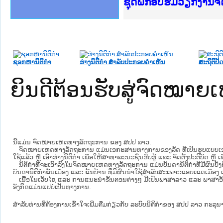
Ministry of Justice 
ເຜີຍແຜ່ວັບໄຊຈົດໝາຍເ
ກະຊວງຍຸຕິທຳ
ຊຸດຝຶກອົບຮົມວຽກງານ
ກອງປະຊຸມທົບທວນຄືນກ
ຝຶກອົບຮົມ ຜູ່ປະສານ
ຝຶກອົບຮົມ ຜູ່ປະສານງ
ເຜີຍແຜ່ແອັບກົດໝາຍລ
ເຜີຍແຜ່ແອັບກົດໝາຍລາ
ຍົກລະດັບວຽກງານຈົດໝ
ຊຸດຝຶກອົບຮົມວຽກງານ
ຊອກຫານິຕິກໍາ
ຮ່າງນິຕິກໍາ ສໍາລັບປະກອບຄໍາເຫັນ
ສະຖິຕິປັດ
ຍິນດີຕ້ອນຮັບສູ່ຈົດໝ
ນີ້ແມ່ນ ຈົດໝາຍເຫດທາງລັດຖະການ ຂອງ ສປປ ລາວ.
ຈົດໝາຍເຫດທາງລັດຖະການ ແມ່ນ​ເອ​ກະ​ສານ​ທາງ​ການ​ຂອງ​ລັດ ທີ່​ເປັນ​ຮູບ​ແບບ​ເອ​ເລັກ​ໂຕ​
ໃຊ້ແລ້ວ ຫຼື ເອົາຮ່າງນິຕິກໍາ ເພື່ອໃຫ້​ສາ​ທາ​ລະ​ນະ​ຊົນ​ຮັບ​ຮູ້ ແລະ ຈັດ​ຕັ້ງ​ປະ​ຕິ​ບັດ ຫ
ນິ​ຕິ​ກຳ​ທີ່​ຈະ​ເອົາ​ລົງ​ໃນ​ຈົດ​ໝາຍ​ເຫດ​ທາງ​ລັດ​ຖະ​ການ ​ແມ່ນ​ບັນ​ດາ​ນິ​ຕິ​ກຳ​ທີ່​ມີ​ຜົນ​ບັງ​
ບັນ​ດານິ​ຕິ​ກຳ​ຂັ້ນ​ເມືອງ ແລະ ຂັ້ນ​ບ້ານ ​ທີ່​ມີ​ຜົນ​ນຳ​ໃຊ້​ສຳ​ລັບ​ສະ​ເພາະ​ຂອບ​ເຂດ​ເມືອງ 
ເນື້ອໃນ​ເວັບ​ໄຊ​ ແລະ ການແນະນໍາຂັ້ນຕອນຕ່າງໆ ມີເປັນພາສາລາວ ແລະ ພາສາອັ
ອັງກິດແມ່ນແປບໍ່ເປັນທາງການ.
ສໍາລັບທ່ານທີ່ຕ້ອງການເຂົ້າໃຈເພີ່ມຕື່ມກ່ຽວກັບ ລະບົບນິຕິກຳຂອງ ສປປ ລາວ ກະລຸນາເຂົ