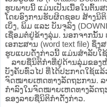
ຮູບພາບນີ້ ແມ່ນເປັນເນື້ອໃນຕົ້
ໂດຍອົງການຮັບຜິດຊອບ ສ້າງນິຕິກ
ເບິ່ງ, ພິມ ແລະ ບັນຈຸລົງ (D
ເຊື່ອມຕໍ່ຢູ່ຂ້າງລຸ່ມ. ນອກຈາກນັ້
ເອກະສານ (word text file) ຊຶ່ງ
ຮູບແບບດັ່ງກ່າວນີ້ ແມ່ນສຳລັບໃຊ້ເປ
ລາຍຊື່ນິຕິກຳທີ່ຢູ່ດ້ານລຸ່ມຂອງ
ບັງຄັບທົ່ວໄປ ທີ່ໄດ້ປະກາດໃຊ້ແລ
ຈົດໝາຍເຫດທາງລັດຖະການ. ລາຍຊ
ກຳລົງໃນຈົດໝາຍເຫດທາງລັດຖະການ ຊ
ຂອງລາຍຊື່ນິຕິກໍາດັ່ງກ່າວ.