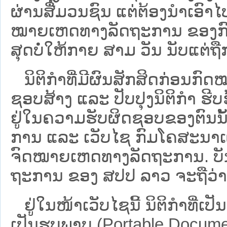
ຜ່ານສື່ມວນຊົນ ແຕ່ຕ້ອງນໍາເອ
ໝາຍ​ເຫດ​ທາງ​ລັດ​ຖະ​ການ​ ຂອ
ສຸດບໍ່ໃຫ້ກາຍ ສາມ ວັນ ນັບແຕ່ຖື
ນິ​ຕິ​ກຳ​ທີ່​ມີ​ຜົນ​ສັກ​ສິດ​ກ່ອນ​ກົດ
ຊອບ​ສ້າງ ແລະ ປັບ​ປຸງນິ​ຕິ​ກຳ ຮີ
ຢູ່ໃນຄວາມຮັບຜິດຊອບຂອງຕົນນັ້ນ
ການ ແລະ ເວັບໄຊ​ ກົມໂຄສະນາເຜ
ຈົດໝາຍເຫດທາງລັດຖະການ. ບັນ​ດາ​ນິ​
ຖະ​ການ ຂອງ ສປ​ປ ລາວ ​ຈະຖື​ວ່າບໍ່​ມີ
ຢູ່ໃນໜ້າ​ເວັບ​ໄຊ​ນີ້ ນິຕິກຳທີ່
ເປັນຮູບພາບ (Portable Documen