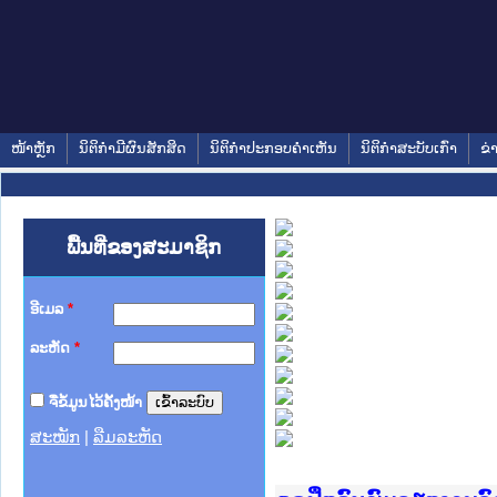
ໜ້າຫຼັກ
ນິຕິກໍາມີຜົນສັກສິດ
ນິຕິກໍາປະກອບຄໍາເຫັນ
ນິຕິກໍາສະບັບເກົ່າ
ຂ່
ພື້ນທີ່ຂອງສະມາຊິກ
ອີເມລ
*
ລະຫັດ
*
ຈື່ຂໍ້ມູນໄວ້ຄັ້ງໜ້າ
ສະໝັກ
|
ລືມລະຫັດ