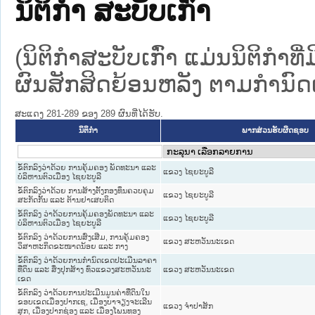
ນິຕິກໍາ ສະບັບເກົ່າ
(ນິຕິກໍາສະບັບເກົ່າ ແມ່ນນິຕິກໍາ
ຜົນສັກສິດຍ້ອນຫລັງ ຕາມກໍານົດເວ
ສະແດງ 281-289 ຂອງ 289 ຜົນທີ່ໄດ້ຮັບ.
ນິຕິກໍາ
ພາກສ່ວນຮັບຜິດຊອບ
ຂໍ້ຕົກລົງວ່າດ້ວຍ ການຄຸ້ມຄອງ ພັດທະນາ ແລະ
ແຂວງ ໄຊຍະບູລີ
ບໍລິຫານຕົວເມືອງ ໄຊຍະບູລີ
ຂໍ້ຕົກລົງວ່າດ້ວຍ ການສ້າງຕັ້ງກອງທຶນຄວບຄຸມ
ແຂວງ ໄຊຍະບູລີ
ສະກັດກັ້ນ ແລະ ຕ້ານຢາເສບຕິດ
ຂໍ້ຕົກລົງ ວ່າດ້ວຍການຄຸ້ມຄອງພັດທະນາ ແລະ
ແຂວງ ໄຊຍະບູລີ
ບໍລິຫານຕົວເມືອງ ໄຊຍະບູລີ
ຂໍ້ຕົກລົງ ວ່າດ້ວຍການສົ່ງເສີມ, ການຄຸ້ມຄອງ
ແຂວງ ສະຫວັນນະເຂດ
ວິສາຫະກິດຂະໜາດນ້ອຍ ແລະ ກາງ
ຂໍ້ຕົກລົງ ວ່າດ້ວຍການກໍານົດເຂດປະເມີນລາຄາ
ທີ່ດິນ ແລະ ສິ່ງປຸກສ້າງ ທົ່ວແຂວງສະຫວັນນະ
ແຂວງ ສະຫວັນນະເຂດ
ເຂດ
ຂໍ້ຕົກລົງ ວ່າດ້ວຍການປະເມີນມູນຄ່າທີ່ດິນໃນ
ຂອບເຂດເມືອງປາກເຊ, ເມືອງບາຈຽງຈະເລີນ
ແຂວງ ຈໍາປາສັກ
ສຸກ, ເມືອງປາກຊ່ອງ ແລະ ເມືອງໂພນທອງ