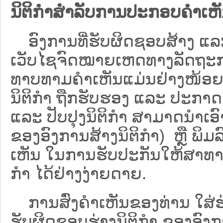
ນິຕິກຳສຳລັບການປະກອບຄຳເຫ
ອົງການທີ່ຮັບຜິດຊອບສ້າງ ແລະ 
ເວັບ​ໄຊຈົດໝາຍເຫດທາງລັດຖະກາ
ທາບທາມຄໍາເຫັນແມ່ນຢ່າງໜ້ອຍ 6
ນິຕິກໍາ ຖືກຮັບຮອງ ແລະ ປະກາດ
ແລະ ປັບປຸງນິຕິກໍາ ສາມາດນຳເອົາຮ
ຂອງອົງການສ້າງນິຕິກຳ) ຫຼື ພິມລົງ
ເຫັນ ໃນການຮັບປະກັນໃຫ້ສາທາລ
ກຳ ໄດ້ຢ່າງງ່າຍດາຍ.
ການສົ່ງຄໍາເຫັນຂອງທ່ານ ໃສ່ຮ່
ຮັບຜິດຊອບຮ່າງນິຕິກຳ ຂອງອົງກາ