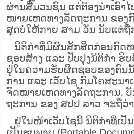
ຜ່ານສື່ມວນຊົນ ແຕ່ຕ້ອງນໍາເອ
ໝາຍ​ເຫດ​ທາງ​ລັດ​ຖະ​ການ​ ຂອ
ສຸດບໍ່ໃຫ້ກາຍ ສາມ ວັນ ນັບແຕ່ຖື
ນິ​ຕິ​ກຳ​ທີ່​ມີ​ຜົນ​ສັກ​ສິດ​ກ່ອນ​ກົດ
ຊອບ​ສ້າງ ແລະ ປັບ​ປຸງນິ​ຕິ​ກຳ ຮີ
ຢູ່ໃນຄວາມຮັບຜິດຊອບຂອງຕົນນັ້ນ
ການ ແລະ ເວັບໄຊ​ ກົມໂຄສະນາເຜ
ຈົດໝາຍເຫດທາງລັດຖະການ. ບັນ​ດາ​ນິ​
ຖະ​ການ ຂອງ ສປ​ປ ລາວ ​ຈະຖື​ວ່າບໍ່​ມີ
ຢູ່ໃນໜ້າ​ເວັບ​ໄຊ​ນີ້ ນິຕິກຳທີ່
ເປັນຮູບພາບ (Portable Documen