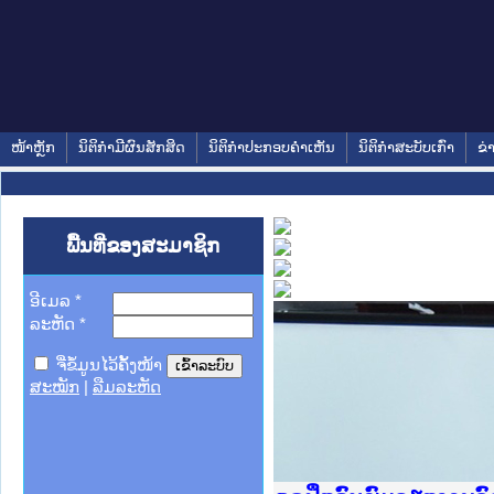
ໜ້າຫຼັກ
ນິຕິກໍາມີຜົນສັກສິດ
ນິຕິກໍາປະກອບຄໍາເຫັນ
ນິຕິກໍາສະບັບເກົ່າ
ຂ່
ພື້ນທີ່ຂອງສະມາຊິກ
ອີເມລ
*
ລະຫັດ
*
ຈື່ຂໍ້ມູນໄວ້ຄັ້ງໜ້າ
ສະໝັກ
|
ລືມລະຫັດ