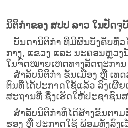
ນິຕິກຳຂອງ ສປປ ລາວ ໃນປັດຈຸບັ
ບັນດານິຕິກໍາ ທີ່ມີຜົນບັງຄັບທົ່ວໄ
ກາງ, ແຂວງ ແລະ ນະຄອນຫຼວງນັ້ນ 
ໃນຈົດໝາຍເຫດທາງລັດຖະການ ເປັ
ສຳລັບນິ​ຕິ​ກຳ ຂັ້ນເມືອງ ຫຼື 
ຕົນທີ່ໄດ້ປະກາດໃຊ້ແລ້ວ ລົງ​ເຜີຍ
ສະຖານທີ່ ຊຶ່ງເຮັດໃຫ້ປະຊາຊົນສາ
ສໍາລັບນິຕິກໍາທີ່ໄດ້ສ້າງຂຶ້ນຕາມ
ຮອງ ຫຼື ປະກາດໃຊ້ ພ້ອມທັງລົງເ