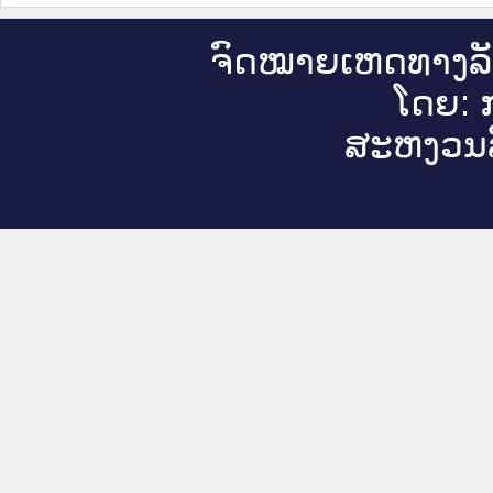
ຈົດ​ໝາຍ​ເຫດ​ທາງ​ລ
ໂດຍ: ກ
ສະ​ຫງວນ​ລ