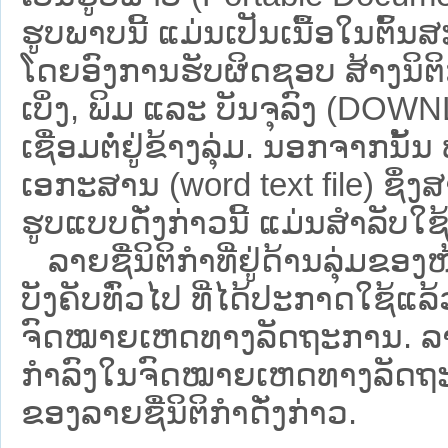
ຮູບພາບນີ້ ແມ່ນເປັນເນື້ອໃນຕົ້
ໂດຍອົງການຮັບຜິດຊອບ ສ້າງນິຕິກ
ເບິ່ງ, ພິມ ແລະ ບັນຈຸລົງ (D
ເຊື່ອມຕໍ່ຢູ່ຂ້າງລຸ່ມ. ນອກຈາກນັ້
ເອກະສານ (word text file) ຊຶ່ງ
ຮູບແບບດັ່ງກ່າວນີ້ ແມ່ນສຳລັບໃຊ້ເປ
ລາຍຊື່ນິຕິກຳທີ່ຢູ່ດ້ານລຸ່ມຂອງ
ບັງຄັບທົ່ວໄປ ທີ່ໄດ້ປະກາດໃຊ້ແລ
ຈົດໝາຍເຫດທາງລັດຖະການ. ລາຍຊ
ກຳລົງໃນຈົດໝາຍເຫດທາງລັດຖະການ ຊ
ຂອງລາຍຊື່ນິຕິກໍາດັ່ງກ່າວ.