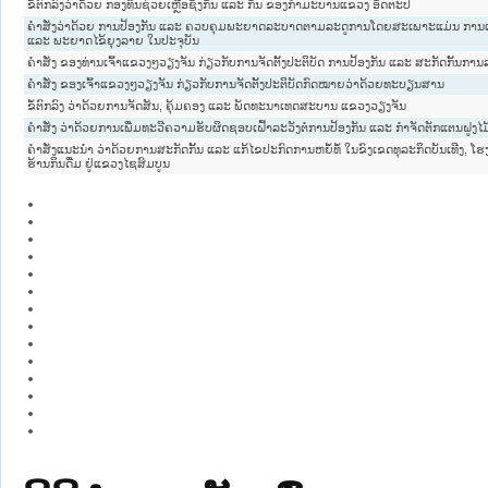
ຂໍ້ຕົກລົງວ່າດ້ວຍ ກອງທຶນຊ່ວຍເຫຼືອຊຶ່ງກັນ ແລະ ກັນ ຂອງກຳມະບານແຂວງ ອັດຕະປື
ຄຳສັ່ງວ່າດ້ວຍ ການປ້ອງກັນ ແລະ ຄວບຄຸມພະຍາດລະບາດຕາມລະດູການໂດຍສະເພາະແມ່ນ 
ແລະ ພະຍາດໄຂ້ຍຸງລາຍ ໃນປະຈຸບັນ
ຄໍາສັ່ງ ຂອງທ່ານເຈົ້າແຂວງໆວຽງຈັນ ກ່ຽວກັບການຈັດຕັ້ງປະຕິບັດ ການປ້ອງກັນ ແລະ ສະກັດກັ້
ຄຳສັ່ງ ຂອງເຈົ້າແຂວງໆວຽງຈັນ ກ່ຽວກັບການຈັດຕັ້ງປະຕິບັດກົດໝາຍວ່າດ້ວຍທະບຽນສານ
ຂໍ້ຕົກລົງ ວ່າດ້ວຍການຈັດສັນ, ຄຸ້ມຄອງ ແລະ ພັດທະນາເທດສະບານ ແຂວງວຽງຈັນ
ຄຳສັ່ງ ວ່າດ້ວຍການເພີ່ມທະວີຄວາມຮັບຜິດຊອບເຝົ້າລະວັງຕໍ່ການປ້ອງກັນ ແລະ ກຳຈັດຕັກແຕນຝູງໄມ
ຄຳສັ່ງແນະນຳ ວ່າດ້ວຍການສະກັດກັ້ນ ແລະ ແກ້ໄຂປະກົດການຫຍໍ້ທໍ້ ໃນຂົງເຂດທຸລະກິດບັນເທີງ, ໂ
ຮ້ານກິນດື່ມ ຢູ່ແຂວງໄຊສົມບູນ