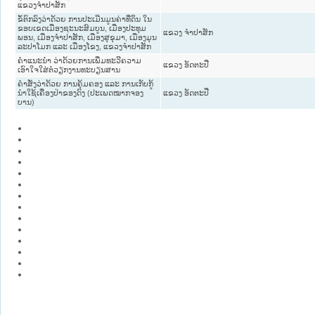
ແຂວງຈຳປາສັກ
ຂໍ້ຕົກລົງວ່າດ້ວຍ ການປະເມີນມູນຄ່າທີ່ດິນ ໃນ
ຂອບເຂດເມືອງຊະນະສົມບູນ, ເມືອງປະທຸມ
ແຂວງ ຈໍາປາສັກ
ພອນ, ເມືອງຈຳປາສັກ, ເມືອງສຸຂຸມາ, ເມືອງມຸນ
ລະປາໂມກ ແລະ ເມືອງໂຂງ, ແຂວງຈຳປາສັກ
ຄຳແນະນຳ ວ່າດ້ວຍການເພີ່ມທະວີຄວາມ
ແຂວງ ອັດຕະປື
ເອົາໃຈໃສ່ຕໍ່ວຽກງານທະບຽນສານ
ຄຳສັ່ງວ່າດ້ວຍ ການຄຸ້ມຄອງ ແລະ ການເກັບກູ້
ນຳໃຊ້ເຄື່ອງປ່າຂອງດົງ (ປະເພດໝາກຈອງ
ແຂວງ ອັດຕະປື
ບານ)