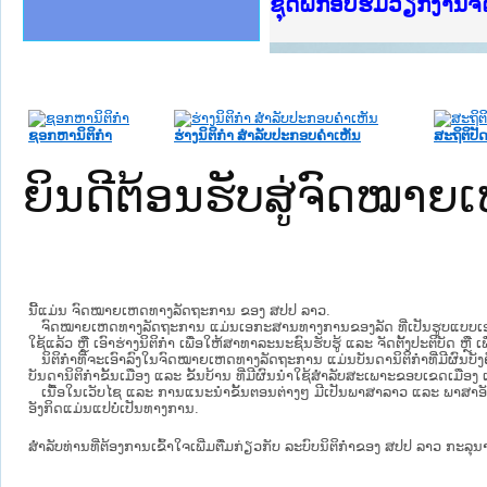
Ministry of Justice 
ເຜີຍແຜ່ວັບໄຊຈົດໝາຍເ
ກະຊວງຍຸຕິທຳ
ຊຸດຝຶກອົບຮົມວຽກງານ
ກອງປະຊຸມທົບທວນຄືນກ
ຝຶກອົບຮົມ ຜູ່ປະສານ
ຝຶກອົບຮົມ ຜູ່ປະສານງ
ເຜີຍແຜ່ແອັບກົດໝາຍລ
ເຜີຍແຜ່ແອັບກົດໝາຍລາ
ຍົກລະດັບວຽກງານຈົດໝ
ຊຸດຝຶກອົບຮົມວຽກງານ
ຊອກຫານິຕິກໍາ
ຮ່າງນິຕິກໍາ ສໍາລັບປະກອບຄໍາເຫັນ
ສະຖິຕິປັດ
ຍິນດີຕ້ອນຮັບສູ່ຈົດໝ
ນີ້ແມ່ນ ຈົດໝາຍເຫດທາງລັດຖະການ ຂອງ ສປປ ລາວ.
ຈົດໝາຍເຫດທາງລັດຖະການ ແມ່ນ​ເອ​ກະ​ສານ​ທາງ​ການ​ຂອງ​ລັດ ທີ່​ເປັນ​ຮູບ​ແບບ​ເອ​ເລັກ​ໂຕ​
ໃຊ້ແລ້ວ ຫຼື ເອົາຮ່າງນິຕິກໍາ ເພື່ອໃຫ້​ສາ​ທາ​ລະ​ນະ​ຊົນ​ຮັບ​ຮູ້ ແລະ ຈັດ​ຕັ້ງ​ປະ​ຕິ​ບັດ ຫ
ນິ​ຕິ​ກຳ​ທີ່​ຈະ​ເອົາ​ລົງ​ໃນ​ຈົດ​ໝາຍ​ເຫດ​ທາງ​ລັດ​ຖະ​ການ ​ແມ່ນ​ບັນ​ດາ​ນິ​ຕິ​ກຳ​ທີ່​ມີ​ຜົນ​ບັງ​
ບັນ​ດານິ​ຕິ​ກຳ​ຂັ້ນ​ເມືອງ ແລະ ຂັ້ນ​ບ້ານ ​ທີ່​ມີ​ຜົນ​ນຳ​ໃຊ້​ສຳ​ລັບ​ສະ​ເພາະ​ຂອບ​ເຂດ​ເມືອງ 
ເນື້ອໃນ​ເວັບ​ໄຊ​ ແລະ ການແນະນໍາຂັ້ນຕອນຕ່າງໆ ມີເປັນພາສາລາວ ແລະ ພາສາອັ
ອັງກິດແມ່ນແປບໍ່ເປັນທາງການ.
ສໍາລັບທ່ານທີ່ຕ້ອງການເຂົ້າໃຈເພີ່ມຕື່ມກ່ຽວກັບ ລະບົບນິຕິກຳຂອງ ສປປ ລາວ ກະລຸນາເຂົ