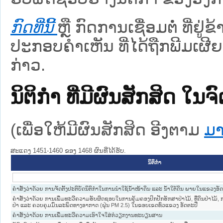
ກົດທີ່ນີ້
ຫຼື ກົດການເຊື່ອມຕໍ່ ທີ່ຢູ່
ປະກອບຄຳເຫັນ ທີ່ໄດ້ຖືກພີມເຜີຍ
ກ່າວ.
ນິຕິກໍາ ທີ່ມີຜົນສັກສິດ
(ເພື່ອໃຫ້ມີຜົນສັກສິດ ອີງຕາມ
ມາ
ສະແດງ 1451-1460 ຂອງ 1468 ຜົນທີ່ໄດ້ຮັບ.
ນິຕິກໍາ
ຄຳສັ່ງວ່າດ້ວຍ ການຈັດຕັ້ງປະຕິບັດນິຕິກຳໃນການນຳໃຊ້ນ້ຳໜ້າດິນ ແລະ ນ້ຳໃຕ້ດິນ ພາຍໃນແຂວງອັ
ຄໍາສັ່ງວ່າດ້ວຍ ການເພີ່ມທະວີຄວາມຮັບຜິດຊອບໃນການຄຸ້ມຄອງປົກປັກຮັກສາປ່າໄມ້, ທີ່ດິນປ່າໄມ້
ປ່າ ແລະ ຄວບຄຸມມົົນລະພິດທາງອາກາດ (ຝຸ່ນ PM 2.5) ໃນຂອບເຂດທົ່ວແຂວງ ອັດຕະປື
ຄຳສັ່ງວ່າດ້ວຍ ການເພີ່ມທະວີຄວາມເອົາໃຈໃສ່ຕໍ່ວຽກງານທະບຽນສານ