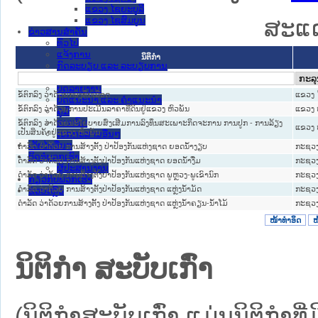
ແຂວງ ໄຊຍະບູລີ
ແຂວງ ໄຊສົມບູນ
ສະແດ
ຂ່າວສານສໍາຄັນ
​ທົ່ວ​ໄປ
ແຈ້ງການ
ນິຕິກໍາ
ກົດລະບຽບ ແລະ ລະບຽບການ
ຂ່າວເດັ່ນ
ບົດລາຍງານ
ຂໍ້ຕົກລົງ ວ່າດ້ວຍກອງທຶນເລືອດ
ແຂວງ 
ບົດແນະນໍາ ແລະ ຄໍາແນະນໍາ
ຂໍ້ຕົກລົງ ວ່າດ້ວຍການປະເມີນລາຄາທີ່ດິນຢູ່ແຂວງ ຫົວພັນ
ແຂວງ 
ຄູ່ມື
ແບບພີມ
ຂໍ້ຕົກລົງ ວ່າດ້ວຍນະໂຍບາຍສົ່ງເສີມການລົງທຶນສະເພາະກິດຈະການ ການປູກ - ການລ້ຽງ
ແຂວງ 
ເປັນສິນຄ້າຢູ່ແຂວງ ຫົວພັນ
ເອກກະສານອື່ນໆ
ເວັບໄຊອື່ນໆ
ດຳລັດ ວ່າດ້ວຍ ການສ້າງຕັ້ງ ປ່າປ້ອງກັນແຫ່ງຊາດ ຍອດນໍ້າງຽບ
ກະຊວງ
ຕິດຕໍ່ພວກເຮົາ
ດຳລັດ ວ່າດ້ວຍ ການສ້າງຕັ້ງປ່າປ້ອງກັນແຫ່ງຊາດ ຍອດນໍ້າງື່ມ
ກະຊວງ
ຜູ້ປະສານງານ
ດຳລັດ ວ່າດ້ວຍ ການສ້າງຕັ້ງປ່າປ້ອງກັນແຫ່ງຊາດ ພູຫຼວງ-ພູເຂົານົກ
ກະຊວງ
ກ່ຽວກັບພວກເຮົາ
ດຳລັດ ວ່າດ້ວຍ ການສ້າງຕັ້ງປ່າປ້ອງກັນແຫ່ງຊາດ ແຫຼ່ງນໍ້າມັດ
ກະຊວງ
ຊ່ວຍເຫຼືອ
ດຳລັດ ວ່າດ້ວຍການສ້າງຕັ້ງ ປ່າປ້ອງກັນແຫ່ງຊາດ ແຫຼ່ງນໍ້າຄຽນ-ນໍ້າໂມ້
ກະຊວງ
ໜ້າທໍາອິດ
ໜ
ນິຕິກໍາ ສະບັບເກົ່າ
(ນິຕິກໍາສະບັບເກົ່າ ແມ່ນນິຕິກໍ