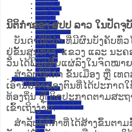
ແຂວງ ຈໍາປາສັກ
ແຂວງ ຊຽງຂວາງ
ແຂວງ ບໍລິຄໍາໄຊ
ແຂວງ ບໍ່ແກ້ວ
ນິຕິກຳຂອງ ສປປ ລາວ ໃນປັດຈຸບັ
ແຂວງ ຜົ້ງສາລີ
ແຂວງ ວຽງຈັນ
ແຂວງ ສະຫວັນນະເຂດ
ແຂວງ ສາລະວັນ
ບັນດານິຕິກໍາ ທີ່ມີຜົນບັງຄັບທົ່ວ
ແຂວງ ຫລວງນໍ້າທາ
ແຂວງ ຫົວພັນ
ຢູ່ຂັ້ນ​ສູນ​ກາງ, ແຂວງ ແລະ ນະຄອ
ແຂວງ ຫຼວງພະບາງ
ແຂວງ ອັດຕະປື
ວັນໄດ້ພິມເຜີຍແຜ່ລົງໃນຈົດໝາຍ
ແຂວງ ອຸດົມໄຊ
ແຂວງ ເຊກອງ
ແຂວງ ໄຊຍະບູລີ
ສຳລັບນິ​ຕິ​ກຳ ຂັ້ນເມືອງ ຫຼື 
ແຂວງ ໄຊສົມບູນ
ນິຕິກໍາປະກອບຄໍາເຫັນ
ເອົານິຕິກຳຂອງຕົນທີ່ໄດ້ປະກາດໃຊ້ແ
ນິຕິກໍາຕາມປະເພດ
ລັດຖະທໍາມະນູນ
ກົດໝາຍ
ທ້ອງຖິ່ນ ຫຼື ຕິດປະກາດຕາມສະຖ
ກົດໝາຍ
ປະມວນກົດໝາຍ ແພ່ງ
ເຂົ້າເຖິງງ່າຍ.
ປະມວນກົດໝາຍ ອາຍາ
ມະຕິຕົກລົງ
ລັດຖະບັນຍັດ
ສໍາລັບນິຕິກໍາທີ່ໄດ້ສ້າງຂຶ້ນຕາມ
ລັດຖະດໍາລັດ
ດໍາລັດ
ຄໍາສັ່ງ