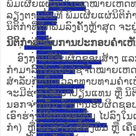
ພິມເຜີຍແຜ່ລົງໃນຈົດໝາຍເຫດທາ
ປະມວນກົດໝາຍ ແພ່ງ
ປະມວນກົດໝາຍ ອາຍາ
ລຽງຕາມວັນທີ ພິມເຜີຍແຜ່ນິຕິ
ມະຕິຕົກລົງ
ລັດຖະບັນຍັດ
ລັດຖະດໍາລັດ
ນິຕິກຳທີ່ຖືກພິມລົງຄັ້ງຫຼ້າສຸດ ຈະຢ
ດໍາລັດ
ຄໍາສັ່ງ
ຂໍ້ຕົກລົງ
ນິຕິກຳສຳລັບການປະກອບຄຳເຫ
ຄໍາແນະນໍາ
ນິຕິກໍາຂັ້ນສູນກາງ
ຫ້ອງວ່າການສໍານັກງານປະທານປະເທດ
ອົງການທີ່ຮັບຜິດຊອບສ້າງ ແລະ 
ສະພາແຫ່ງຊາດ
ຫ້ອງວ່າການສຳນັກງານນາຍົກລັດຖະມົນຕີ
ກຳມາລົງໃນ​ເວັບ​ໄຊຈົດໝາຍເຫ
ກະຊວງ ກະສິກຳ ແລະ ສິ່ງແວດລ້ອມ
ກະຊວງ ການຕ່າງປະເທດ
ກະຊວງ ການເງິນ
ສໍາລັບກໍານົດເວລາທາບທາມຄໍາເຫັ
ກະຊວງ ຍຸຕິທໍາ
ກະຊວງ ປ້ອງກັນຄວາມສະຫງົບ
ຈະມີຮ່າງໃໝ່ມາປ່ຽນແທນ ຫຼື ນິ
ກະຊວງ ປ້ອງກັນປະເທດ
ກະຊວງ ພາຍໃນ
ກະຊວງ ວັດທະນະທຳ ແລະ ການທ່ອງທ່ຽວ
ນອກຈາກນັ້ນ ອົງການຮັບຜິດຊອບ
ກະຊວງ ສາທາລະນະສຸກ
ກະຊວງ ສຶກສາທິການ ແລະ ກິລາ
ເອົາຮ່າງນິຕິກຳຂອງຕົນ ໄປລົງໃນ​ເວ
ກະຊວງ ອຸດສາຫະກຳ ແລະ ການຄ້າ
ກະຊວງ ເຕັກໂນໂລຊີ ແລະ ການສື່ສານ
ກຳ) ຫຼື ພິມລົງໃນສື່ສິ່ງພິມ ຫຼື 
ກະຊວງ ແຮງງານ ແລະ ສະຫວັດດີການສັງຄົມ
ກະຊວງ ໂຍທາທິການ ແລະ ຂົນສົ່ງ
ຄະນະຈັດຕັ້ງສູນກາງພັກ