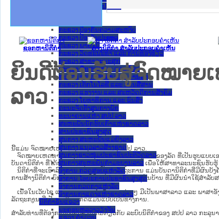
ຄານສັນຕິບານປະຊາຊົນ
າຄານຕຳຫຼວດປະຊາຊົນ
ຊາຊົນ ພາກເໜືອ
ຊາຊົນ ພາກກາງ
ພາກເໜືອ
າກກາງ
ຖະການ
າກໃຕ້
ກະຊວງ ການຕ່າງປະເທດ
ກະຊວງ ການເງິນ
ກະຊວງ ຍຸຕິທໍາ
ກະຊວງ ປ້ອງກັນຄວາມສະຫງົບ
ກະຊວງ ປ້ອງກັນປະເທດ
ກະຊວງ ພາຍໃນ
ຊອກຫານິຕິກໍາ
ຮ່າງນິຕິກໍາ ສໍາລັບປະກອບຄໍາເຫັນ
ກະຊວງ ວັດທະນະທຳ ແລະ ການທ່ອງທ່ຽວ
ກະຊວງ ສາທາລະນະສຸກ
ຍິນດີຕ້ອນຮັບສູ່ຈົດໝ
ກະຊວງ ສຶກສາທິການ ແລະ ກິລາ
ກະຊວງ ອຸດສາຫະກຳ ແລະ ການຄ້າ
ກະຊວງ ເຕັກໂນໂລຊີ ແລະ ການສື່ສານ
ລາວ
ກະຊວງ ແຮງງານ ແລະ ສະຫວັດດີການສັງຄົມ
ກະຊວງ ໂຍທາທິການ ແລະ ຂົນສົ່ງ
ຄະນະຈັດຕັ້ງສູນກາງພັກ
ທະນາຄານແຫ່ງ ສປປ ລາວ
ສະຫະພັນນັກຮົບເກົ່າແຫ່ງຊາດລາວ
ສານປະຊາຊົນສູງສຸດ
ສູນກາງ ສະຫະພັນແມ່ຍິງລາວ
ສູນກາງ ແນວລາວສ້າງຊາດ
ນີ້ແມ່ນ ຈົດໝາຍເຫດທາງລັດຖະການ ຂອງ ສປປ ລາວ.
ສູນກາງຊາວໜຸ່ມປະຊາຊົນປະຕິວັດລາວ
ຈົດໝາຍເຫດທາງລັດຖະການ ແມ່ນ​ເອ​ກະ​ສານ​ທາງ​ການ​ຂອງ​ລັດ ທີ່​ເປັນ​ຮູບ​ແບບ​ເອ​ເລັກ​ໂຕ​
ສູນກາງສະຫະພັນກຳມະບານລາວ
ບັນ​ດາ​ນິ​ຕິ​ກຳ ທີ່ໄດ້ປະກາດໃຊ້ແລ້ວ ຫຼື ເອົາຮ່າງນິຕິກໍາ ເພື່ອໃຫ້​ສາ​ທາ​ລະ​ນະ​ຊົນ​ຮັບ​ຮ
ອົງການ ກວດສອບແຫ່ງລັດ
ນິ​ຕິ​ກຳ​ທີ່​ຈະ​ເອົາ​ລົງ​ໃນ​ຈົດ​ໝາຍ​ເຫດ​ທາງ​ລັດ​ຖະ​ການ ​ແມ່ນ​ບັນ​ດາ​ນິ​ຕິ​ກຳ​ທີ່​ມີ​ຜົນ​ບັງ​ຄ
ການ​ສ້າງ​ນິ​ຕິ​ກຳ ຍົກ​ເວັ້ນ​ບັນ​ດານິ​ຕິ​ກຳ​ຂັ້ນ​ເມືອງ ແລະ ຂັ້ນ​ບ້ານ ​ທີ່​ມີ​ຜົນ​ນຳ​ໃຊ້​ສຳ​
ອົງການ ໄອຍະການປະຊາຊົນສູງສຸດ
ອົງການກວດກາແຫ່ງລັດ
ເນື້ອໃນ​ເວັບ​ໄຊ​ ແລະ ການແນະນໍາຂັ້ນຕອນຕ່າງໆ ມີເປັນພາສາລາວ ແລະ ພາສາອັ
ອົງການກາແດງແຫ່ງຊາດລາວ
ລັດຖະການ ທີ່ເປັນພາສາອັງກິດແມ່ນແປບໍ່ເປັນທາງການ.
ນິຕິກໍາຂັ້ນແຂວງ
ນະ​ຄອນ​ຫລວງວຽງຈັນ
ສໍາລັບທ່ານທີ່ຕ້ອງການເຂົ້າໃຈເພີ່ມຕື່ມກ່ຽວກັບ ລະບົບນິຕິກຳຂອງ ສປປ ລາວ ກະລຸນາເຂົ
ແຂວງ ຄໍາມ່ວນ