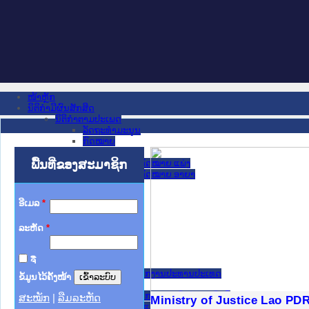
ໜ້າຫຼັກ
ນິຕິກໍາມີຜົນສັກສິດ
ນິຕິກໍາຕາມປະເພດ
ລັດຖະທໍາມະນູນ
ກົດໝາຍ
ກົດໝາຍ
ພື້ນທີ່ຂອງສະມາຊິກ
ປະມວນກົດໝາຍ ແພ່ງ
ປະມວນກົດໝາຍ ອາຍາ
ມະຕິຕົກລົງ
ລັດຖະບັນຍັດ
ອີເມລ
*
ລັດຖະດໍາລັດ
ດໍາລັດ
ລະຫັດ
*
ຄໍາສັ່ງ
ຂໍ້ຕົກລົງ
ຄໍາແນະນໍາ
ຈື່
ນິຕິກໍາຂັ້ນສູນກາງ
ຫ້ອງວ່າການສໍານັກງານປະທານປະເທດ
ຂໍ້ມູນໄວ້ຄັ້ງໜ້າ
ສະພາແຫ່ງຊາດ
ຫ້ອງວ່າການສຳນັກງານນາຍົກລັດຖະມົນຕີ
ສະໝັກ
|
ລືມລະຫັດ
ງລັດຖະການໃຫ້ຜູ້ປະສານງານ
້ງປະຕິບັດວຽກງານຈົດໝາຍເຫດ
ງານຈົດໝາຍເຫດທາງລັດຖະການ
ງານຈົດໝາຍເຫດທາງລັດຖະການ
ລະ ເວັບໄຊຈົດໝາຍເຫດທາງ
ລະ ເວັບໄຊຈົດໝາຍເຫດທາງ
ຍເຫດທາງລັດຖະການ ໃຫ້ຜູ້
ຍເຫດທາງລັດຖະການ ໃຫ້ຜູ້
Ministry of Justice Lao PD
ກະຊວງ ກະສິກຳ ແລະ ສິ່ງແວດລ້ອມ