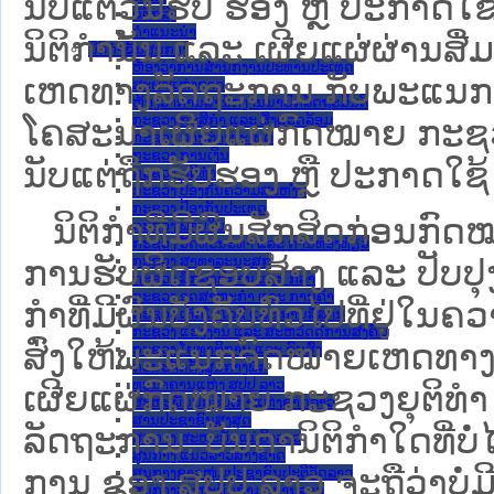
ນັບແຕ່ວັນຮັບ ຮອງ ຫຼື ປະກາດໃຊ
ຂໍ້ຕົກລົງ
ຄໍາແນະນໍາ
ນິຕິກໍານັ້ນ ແລະ ເຜີຍແຜ່ຜ່ານສື
ນິຕິກຳຂັ້ນສູນກາງ
ຫ້ອງວ່າການສໍານັກງານປະທານປະເທດ
ເຫດທາງລັດຖະການ ກັບ​ພະແນກຈົ
ສະພາແຫ່ງຊາດ
ຫ້ອງວ່າການສຳນັກງານນາຍົກລັດຖະມົນຕີ
ກະຊວງ ກະສິກຳ ແລະ ສິ່ງແວດລ້ອມ
ໂຄສະນາເຜີຍແຜ່ກົດໝາຍ ກະຊວງຍ
ກະຊວງ ການຕ່າງປະເທດ
ກະຊວງ ການເງິນ
ນັບແຕ່ຖືກຮັບຮອງ ຫຼື ປະກາດໃຊ້ 
ກະຊວງ ຍຸຕິທໍາ
ກະຊວງ ປ້ອງກັນຄວາມສະຫງົບ
ກະຊວງ ປ້ອງກັນປະເທດ
ນິ​ຕິ​ກຳ​ທີ່​ມີ​ຜົນ​ສັກ​ສິດ​ກ່ອນ​ກົດ
ກະຊວງ ພາຍໃນ
ກະຊວງ ວັດທະນະທຳ ແລະ ການທ່ອງທ່ຽວ
ກະຊວງ ສາທາລະນະສຸກ
ການ​ຮັບ​ຜິດ​ຊອບ​ສ້າງ ແລະ ປັບ​ປ
ກະຊວງ ສຶກສາທິການ ແລະ ກິລາ
ກະຊວງ ອຸດສາຫະກຳ ແລະ ການຄ້າ
ກໍາທີ່ມີຜົນບັງຄັບທົ່ວໄປທີ່ຢູ່ໃ
ກະຊວງ ເຕັກໂນໂລຊີ ແລະ ການສື່ສານ
ກະຊວງ ແຮງງານ ແລະ ສະຫວັດດີການສັງຄົມ
ສົ່ງໃຫ້​ພະແນກຈົດ​ໝາຍ​ເຫດ​ທາງ
ກະຊວງ ໂຍທາທິການ ແລະ ຂົນສົ່ງ
ຄະນະຈັດຕັ້ງສູນກາງພັກ
ທະນາຄານແຫ່ງ ສປປ ລາວ
ເຜີຍແຜ່ກົດໝາຍ ກະຊວງຍຸຕິທໍາ
ສະຫະພັນນັກຮົບເກົ່າແຫ່ງຊາດລາວ
ສານປະຊາຊົນສູງສຸດ
ລັດຖະການ. ບັນ​ດາ​ນິ​ຕິ​ກຳ​ໃດ​ທີ່ບໍ່
ສູນກາງ ສະຫະພັນແມ່ຍິງລາວ
ສູນກາງ ແນວລາວສ້າງຊາດ
ການ ຂອງ ສປ​ປ ລາວ ​ຈະຖື​ວ່າບໍ່​ມີ​ຜົ
ສູນກາງຊາວໜຸ່ມປະຊາຊົນປະຕິວັດລາວ
ສູນກາງສະຫະພັນກຳມະບານລາວ