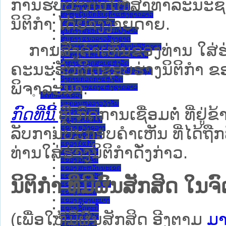
ການຮັບປະກັນໃຫ້ສາທາລະນະຊົນ
ທະນາຄານແຫ່ງ ສປປ ລາວ
ສະຫະພັນນັກຮົບເກົ່າແຫ່ງຊາດລາວ
ນິຕິກຳ ໄດ້ຢ່າງງ່າຍດາຍ.
ສານປະຊາຊົນສູງສຸດ
ສູນກາງ ສະຫະພັນແມ່ຍິງລາວ
ສູນກາງ ແນວລາວສ້າງຊາດ
ການສົ່ງຄໍາເຫັນຂອງທ່ານ ໃສ່ຮ່
ສູນກາງຊາວໜຸ່ມປະຊາຊົນປະຕິວັດລາວ
ສູນກາງສະຫະພັນກຳມະບານລາວ
ອົງການ ກວດສອບແຫ່ງລັດ
ຄະນະຮັບຜິດຊອບຮ່າງນິຕິກຳ ຂອງ
ອົງການ ໄອຍະການປະຊາຊົນສູງສຸດ
ອົງການກວດກາແຫ່ງລັດ
ພິຈາລະນາ.
ອົງການກາແດງແຫ່ງຊາດລາວ
ນິຕິກໍາຂັ້ນແຂວງ
ນະ​ຄອນ​ຫລວງວຽງຈັນ
ກົດທີ່ນີ້
ຫຼື ກົດການເຊື່ອມຕໍ່ ທີ່ຢູ່ຂ
ແຂວງ ຄໍາມ່ວນ
ແຂວງ ຈໍາປາສັກ
ແຂວງ ຊຽງຂວາງ
ລັບການປະກອບຄຳເຫັນ ທີ່ໄດ້ຖືກ
ແຂວງ ບໍລິຄໍາໄຊ
ແຂວງ ບໍ່ແກ້ວ
ທ່ານໃສ່ຮ່າງນິຕິກຳດັ່ງກ່າວ.
ແຂວງ ຜົ້ງສາລີ
ແຂວງ ວຽງຈັນ
ແຂວງ ສະຫວັນນະເຂດ
ແຂວງ ສາລະວັນ
ນິຕິກໍາ ທີ່ມີຜົນສັກສິດ
ແຂວງ ຫລວງນໍ້າທາ
ແຂວງ ຫົວພັນ
ແຂວງ ຫຼວງພະບາງ
ແຂວງ ອັດຕະປື
(ເພື່ອໃຫ້ມີຜົນສັກສິດ ອີງຕາມ
ມາ
ແຂວງ ອຸດົມໄຊ
ແຂວງ ເຊກອງ