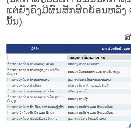
ແຕ່ຍັງຄົງມີຜົນສັກສິດຍ້ອນຫລັງ 
ນັ້ນ)
ສ
ນິຕິກໍາ
ພາກສ່ວນຮັບຜິດຊອບ
ກົດໝາຍວ່າດ້ວຍ ການຄວບຄຸມຢາສູບ
ກະຊວງ ສາທາລະນະສຸກ
ກົດໝາຍວ່າດ້ວຍ ການທ່ອງທ່ຽວ ( ສະບັບ
ກະຊວງ ວັດທະນະທຳ ແລະ ການທ່ອງທ່ຽວ
ປັບປຸງ )
ກົດໝາຍວ່າດ້ວຍ ກຳມະບານລາວ
ສູນກາງສະຫະພັນກຳມະບານລາວ
ກົດ​ໝາຍ​ວ່າ​ດ້ວຍ ຜັງເມືອງ
ກະຊວງ ໂຍທາທິການ ແລະ ຂົນສົ່ງ
ກົດໝາຍວ່າດ້ວຍ ອາກອນມູນຄ່າເພີ່ມ
ກະຊວງ ການເງິນ
ກົດໝາຍວ່າດ້ວຍ ອາກອນມູນຄ່າເພີ່ມ (ສະບັບ
ກະຊວງ ການເງິນ
ປັບປຸງ)
ກົດໝາຍວ່າດ້ວຍ ນ້ຳ-ຊັບພະຍາກອນແຫຼ່ງນ້ຳ
ກະຊວງ ກະສິກຳ ແລະ ສິ່ງແວດລ້ອມ
ກົດໝາຍ ວ່າດ້ວຍສັດນ້ຳ ແລະ ສັດປ່າ
ກະຊວງ ກະສິກຳ ແລະ ສິ່ງແວດລ້ອມ
ກົດໝາຍວ່າດ້ວຍ ສະຫະພັນແມ່ຍິງລາວ
ສູນກາງ ສະຫະພັນແມ່ຍິງລາວ
ໜ