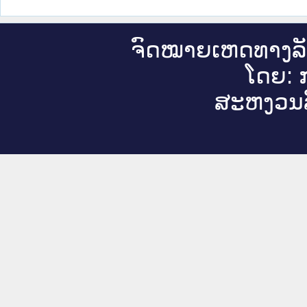
ຈົດ​ໝາຍ​ເຫດ​ທາງ​ລ
ໂດຍ: ກ
ສະ​ຫງວນ​ລ