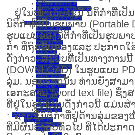
ອົງການ ກວດສອບແຫ່ງລັດ
ອົງການ ໄອຍະການປະຊາຊົນສູງສຸດ
ຢູ່ໃນໜ້າ​ເວັບ​ໄຊ​ນີ້ ນິຕິກຳທີ
ອົງການກວດກາແຫ່ງລັດ
ອົງການກາແດງແຫ່ງຊາດລາວ
ນິຕິກໍາທີ່ເປັນຮູບພາບ (Portabl
ນິຕິກໍາຂັ້ນແຂວງ
ນະ​ຄອນ​ຫລວງວຽງຈັນ
ຮູບແບບຂອງນິຕິກໍາທີ່ເປັນຮູບພາບ
ແຂວງ ຄໍາມ່ວນ
ແຂວງ ຈໍາປາສັກ
ແຂວງ ຊຽງຂວາງ
ກໍາ ທີ່ຖືກຮັບຮອງແລະ ປະກາດໃຊ
ແຂວງ ບໍລິຄໍາໄຊ
ແຂວງ ບໍ່ແກ້ວ
ດັ່ງກ່າວ. ສະບັບທີ່ເປັນທາງການນີ
ແຂວງ ຜົ້ງສາລີ
ແຂວງ ວຽງຈັນ
ແຂວງ ສະຫວັນນະເຂດ
(DOWNLOAD) ໃນຮູບແບບ PDF ໂດ
ແຂວງ ສາລະວັນ
ແຂວງ ຫລວງນໍ້າທາ
ລຸ່ມ. ນອກຈາກນັ້ນ ທ່ານຍັງສາມາດເ
ແຂວງ ຫົວພັນ
ແຂວງ ຫຼວງພະບາງ
ເອກະສານ (word text file) ຊຶ່
ແຂວງ ອັດຕະປື
ແຂວງ ອຸດົມໄຊ
ແຂວງ ເຊກອງ
ທີ່ຢູ່ໃນຮູບແບບດັ່ງກ່າວນີ້ ແມ່ນສຳລ
ແຂວງ ໄຊຍະບູລີ
ແຂວງ ໄຊສົມບູນ
ລາຍຊື່ນິຕິກຳທີ່ຢູ່ດ້ານລຸ່ມຂອ
ນິຕິກໍາສະບັບເກົ່າ
ນິຕິກຳຕາມປະເພດ
ທີ່ມີຜົນບັງຄັບທົ່ວໄປ ທີ່ໄດ້ປະກ
ລັດຖະທໍາມະນູນ
ກົດໝາຍ
ກົດໝາຍ