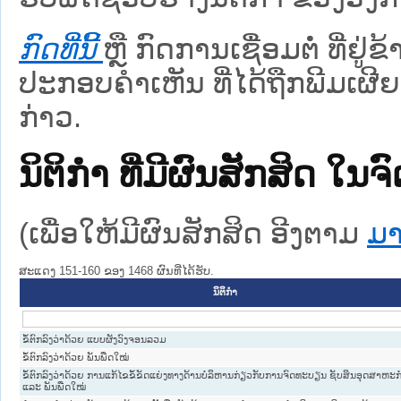
ກົດທີ່ນີ້
ຫຼື ກົດການເຊື່ອມຕໍ່ ທີ່ຢູ່
ປະກອບຄຳເຫັນ ທີ່ໄດ້ຖືກພີມເຜີຍ
ກ່າວ.
ນິຕິກໍາ ທີ່ມີຜົນສັກສິດ
(ເພື່ອໃຫ້ມີຜົນສັກສິດ ອີງຕາມ
ມາ
ສະແດງ 151-160 ຂອງ 1468 ຜົນທີ່ໄດ້ຮັບ.
ນິຕິກໍາ
ຂໍ້ຕົກລົງວ່າດ້ວຍ ແບບຜັງວົງຈອນລວມ
ຂໍ້ຕົກລົງວ່າດ້ວຍ ພັນພືດໃໝ່
ຂໍ້ຕົກລົງວ່າດ້ວຍ ການແກ້ໄຂຂໍ້ຂັດແຍ່ງທາງດ້ານບໍລິຫານກ່ຽວກັບການຈົດທະບຽນ ຊັບສິນອຸດສາຫະກ
ແລະ ພັນພືດໃໝ່