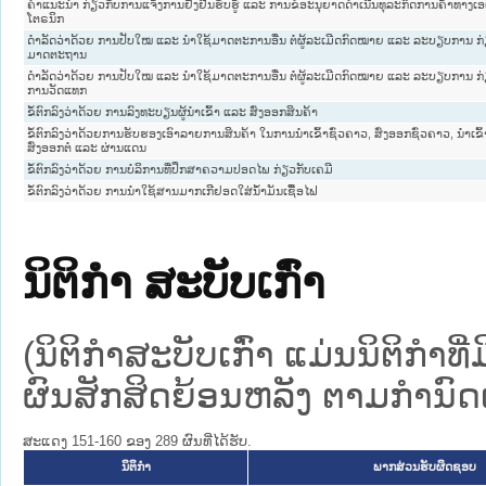
ຄໍາແນະນໍາ ກ່ຽວກັບການແຈ້ງການຢັ້ງຢືນຮັບຮູ້ ແລະ ການຂໍອະນຸຍາດດໍາເນີນທຸລະກິດການຄ້າທາງເອ
ໂຕຣນິກ
ດຳລັດວ່າດ້ວຍ ການປັບໃໝ ແລະ ນຳໃຊ້ມາດຕະການອື່ນ ຕໍ່ຜູ້ລະເມີດກົດໝາຍ ແລະ ລະບຽບການ ກ່
ມາດຕະຖານ
ດຳລັດວ່າດ້ວຍ ການປັບໃໝ ແລະ ນຳໃຊ້ມາດຕະການອື່ນ ຕໍ່ຜູ້ລະເມີດກົດໝາຍ ແລະ ລະບຽບການ ກ່
ການວັດແທກ
ຂໍ້ຕົກລົງວ່າດ້ວຍ ການລົງທະບຽນຜູ້ນໍາເຂົ້າ ແລະ ສົ່ງອອກສິນຄ້າ
ຂໍ້ຕົກລົງວ່າດ້ວຍການຮັບຮອງເອົາລາຍການສິນຄ້າ ໃນການນໍາເຂົ້າຊົ່ວຄາວ, ສົ່ງອອກຊົ່ວຄາວ, ນໍາເຂົ້າ
ສົ່ງອອກຕໍ່ ແລະ ຜ່ານແດນ
ຂໍ້ຕົກລົງວ່າດ້ວຍ ການບໍລິການທີ່ປຶກສາຄວາມປອດໄພ ກ່ຽວກັບເຄມີ
ຂໍ້ຕົກລົງວ່າດ້ວຍ ການນຳໃຊ້ສານມາກເກີຢອດໃສ່ນ້ຳມັນເຊື້ອໄຟ
ນິຕິກໍາ ສະບັບເກົ່າ
(ນິຕິກໍາສະບັບເກົ່າ ແມ່ນນິຕິກໍາ
ຜົນສັກສິດຍ້ອນຫລັງ ຕາມກໍານົດເວ
ສະແດງ 151-160 ຂອງ 289 ຜົນທີ່ໄດ້ຮັບ.
ນິຕິກໍາ
ພາກສ່ວນຮັບຜິດຊອບ