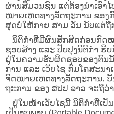
ຜ່ານສື່ມວນຊົນ ແຕ່ຕ້ອງນໍາເອ
ໝາຍ​ເຫດ​ທາງ​ລັດ​ຖະ​ການ​ ຂອ
ສຸດບໍ່ໃຫ້ກາຍ ສາມ ວັນ ນັບແຕ່ຖື
ນິ​ຕິ​ກຳ​ທີ່​ມີ​ຜົນ​ສັກ​ສິດ​ກ່ອນ​ກົດ
ຊອບ​ສ້າງ ແລະ ປັບ​ປຸງນິ​ຕິ​ກຳ ຮີ
ຢູ່ໃນຄວາມຮັບຜິດຊອບຂອງຕົນນັ້ນ
ການ ແລະ ເວັບໄຊ​ ກົມໂຄສະນາເຜ
ຈົດໝາຍເຫດທາງລັດຖະການ. ບັນ​ດາ​ນິ​
ຖະ​ການ ຂອງ ສປ​ປ ລາວ ​ຈະຖື​ວ່າບໍ່​ມີ
ຢູ່ໃນໜ້າ​ເວັບ​ໄຊ​ນີ້ ນິຕິກຳທີ່
ເປັນຮູບພາບ (Portable Documen