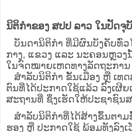
ນິຕິກຳຂອງ ສປປ ລາວ ໃນປັດຈຸບັ
ບັນດານິຕິກໍາ ທີ່ມີຜົນບັງຄັບທົ່ວໄ
ກາງ, ແຂວງ ແລະ ນະຄອນຫຼວງນັ້ນ 
ໃນຈົດໝາຍເຫດທາງລັດຖະການ ເປັ
ສຳລັບນິ​ຕິ​ກຳ ຂັ້ນເມືອງ ຫຼື 
ຕົນທີ່ໄດ້ປະກາດໃຊ້ແລ້ວ ລົງ​ເຜີຍ
ສະຖານທີ່ ຊຶ່ງເຮັດໃຫ້ປະຊາຊົນສາ
ສໍາລັບນິຕິກໍາທີ່ໄດ້ສ້າງຂຶ້ນຕາມ
ຮອງ ຫຼື ປະກາດໃຊ້ ພ້ອມທັງລົງເ