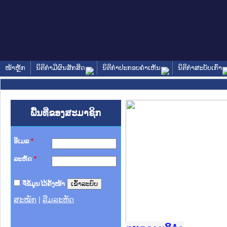
ໜ້າຫຼັກ
ນິຕິກໍາມີຜົນສັກສິດ
ນິຕິກໍາປະກອບຄໍາເຫັນ
ນິຕິກໍາສະບັບເກົ່າ
ພື້ນທີ່ຂອງສະມາຊິກ
ອີເມລ
*
ລະຫັດ
*
ຈື່ຂໍ້ມູນໄວ້ຄັ້ງໜ້າ
ສະໝັກ
|
ລືມລະຫັດ