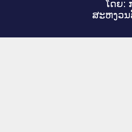
ໂດຍ: ກ
ສະ​ຫງວນ​ລ