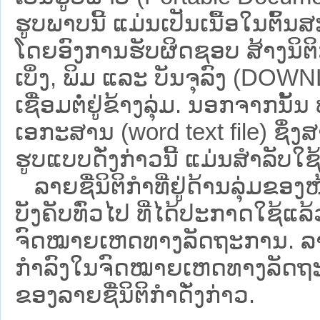
ຮູບພາບນີ້ ແມ່ນເປັນເນື້ອໃນຕົ້
ໂດຍອົງການຮັບຜິດຊອບ ສ້າງນິຕິກ
ເບິ່ງ, ພິມ ແລະ ບັນຈຸລົງ (D
ເຊື່ອມຕໍ່ຢູ່ຂ້າງລຸ່ມ. ນອກຈາກນັ້
ເອກະສານ (word text file) ຊຶ່ງ
ຮູບແບບດັ່ງກ່າວນີ້ ແມ່ນສຳລັບໃຊ້ເປ
ລາຍຊື່ນິຕິກຳທີ່ຢູ່ດ້ານລຸ່ມຂອງ
ບັງຄັບທົ່ວໄປ ທີ່ໄດ້ປະກາດໃຊ້ແລ
ຈົດໝາຍເຫດທາງລັດຖະການ. ລາຍຊ
ກຳລົງໃນຈົດໝາຍເຫດທາງລັດຖະການ ຊ
ຂອງລາຍຊື່ນິຕິກໍາດັ່ງກ່າວ.