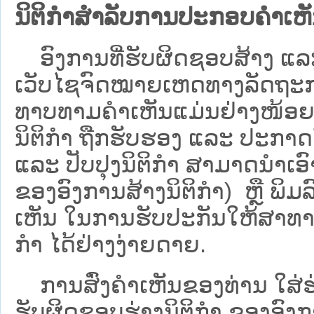
ນິຕິກຳສຳລັບການປະກອບຄຳເຫ
ອົງການທີ່ຮັບຜິດຊອບສ້າງ ແລະ 
ເວັບ​ໄຊຈົດໝາຍເຫດທາງລັດຖະກາ
ທາບທາມຄໍາເຫັນແມ່ນຢ່າງໜ້ອຍ 6
ນິຕິກໍາ ຖືກຮັບຮອງ ແລະ ປະກາດ
ແລະ ປັບປຸງນິຕິກໍາ ສາມາດນຳເອົາຮ
ຂອງອົງການສ້າງນິຕິກຳ) ຫຼື ພິມລົງ
ເຫັນ ໃນການຮັບປະກັນໃຫ້ສາທາລ
ກຳ ໄດ້ຢ່າງງ່າຍດາຍ.
ການສົ່ງຄໍາເຫັນຂອງທ່ານ ໃສ່ຮ່
ຮັບຜິດຊອບຮ່າງນິຕິກຳ ຂອງອົງກາ