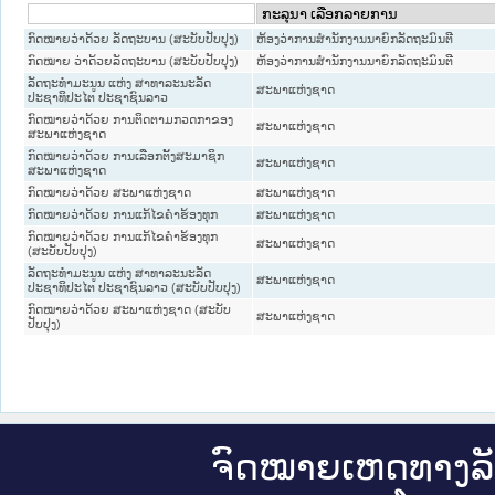
ກົດໝາຍວ່າດ້ວຍ ລັດຖະບານ (ສະບັບປັບປຸງ)
ຫ້ອງວ່າການສຳນັກງານນາຍົກລັດຖະມົນຕີ
ກົດໝາຍ ວ່າດ້ວຍລັດຖະບານ (ສະບັບປັບປຸງ)
ຫ້ອງວ່າການສຳນັກງານນາຍົກລັດຖະມົນຕີ
ລັດຖະທຳມະນູນ ແຫ່ງ ສາທາລະນະລັດ
ສະພາແຫ່ງຊາດ
ປະຊາທິປະໄຕ ປະຊາຊົນລາວ
ກົດໝາຍວ່າດ້ວຍ ການຕິດຕາມກວດກາຂອງ
ສະພາແຫ່ງຊາດ
ສະພາແຫ່ງຊາດ
ກົດໝາຍວ່າດ້ວຍ ການເລືອກຕັ້ງສະມາຊິກ
ສະພາແຫ່ງຊາດ
ສະພາແຫ່ງຊາດ
ກົດໝາຍວ່າດ້ວຍ ສະພາແຫ່ງຊາດ
ສະພາແຫ່ງຊາດ
ກົດໝາຍວ່າດ້ວຍ ການແກ້ໄຂຄຳຮ້ອງທຸກ
ສະພາແຫ່ງຊາດ
ກົດໝາຍວ່າດ້ວຍ ການແກ້ໄຂຄຳຮ້ອງທຸກ
ສະພາແຫ່ງຊາດ
(ສະບັບປັບປຸງ)
ລັດຖະທຳມະນູນ ແຫ່ງ ສາທາລະນະລັດ
ສະພາແຫ່ງຊາດ
ປະຊາທິປະໄຕ ປະຊາຊົນລາວ (ສະບັບປັບປຸງ)
ກົດໝາຍວ່າດ້ວຍ ສະພາແຫ່ງຊາດ (ສະບັບ
ສະພາແຫ່ງຊາດ
ປັບປຸງ)
ຈົດ​ໝາຍ​ເຫດ​ທາງ​ລ