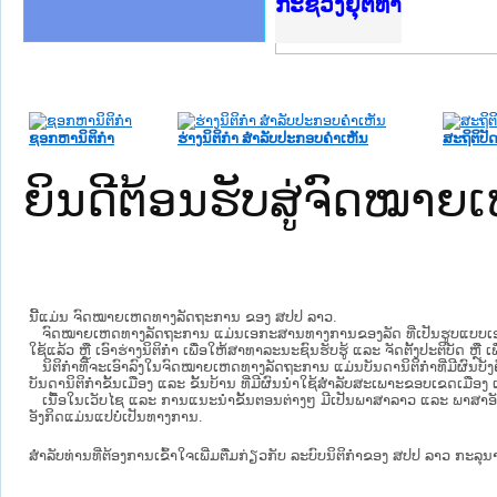
ງລັດຖະການໃຫ້ຜູ້ປະສານງານ
້ງປະຕິບັດວຽກງານຈົດໝາຍເຫດ
ລັດຖະການ ແລະ ແອັບກົດໝາຍ
ງານຈົດໝາຍເຫດທາງລັດຖະການ
ງານຈົດໝາຍເຫດທາງລັດຖະການ
ລະ ເວັບໄຊຈົດໝາຍເຫດທາງ
ລະ ເວັບໄຊຈົດໝາຍເຫດທາງ
ຍເຫດທາງລັດຖະການ ໃຫ້ຜູ້
ກະຊວງຍຸຕິທຳ
ຄານສັນຕິບານປະຊາຊົນ
າຄານຕຳຫຼວດປະຊາຊົນ
ຊາຊົນ ພາກກາງ
ຍຸຕິທຳແຫ່ງຊາດ
ພາກເໜືອ
າກກາງ
ຖະການ
າກໃຕ້
ຊອກຫານິຕິກໍາ
ຮ່າງນິຕິກໍາ ສໍາລັບປະກອບຄໍາເຫັນ
ສະຖິຕິປັດ
ຍິນດີຕ້ອນຮັບສູ່ຈົດໝ
ນີ້ແມ່ນ ຈົດໝາຍເຫດທາງລັດຖະການ ຂອງ ສປປ ລາວ.
ຈົດໝາຍເຫດທາງລັດຖະການ ແມ່ນ​ເອ​ກະ​ສານ​ທາງ​ການ​ຂອງ​ລັດ ທີ່​ເປັນ​ຮູບ​ແບບ​ເອ​ເລັກ​ໂຕ​
ໃຊ້ແລ້ວ ຫຼື ເອົາຮ່າງນິຕິກໍາ ເພື່ອໃຫ້​ສາ​ທາ​ລະ​ນະ​ຊົນ​ຮັບ​ຮູ້ ແລະ ຈັດ​ຕັ້ງ​ປະ​ຕິ​ບັດ ຫ
ນິ​ຕິ​ກຳ​ທີ່​ຈະ​ເອົາ​ລົງ​ໃນ​ຈົດ​ໝາຍ​ເຫດ​ທາງ​ລັດ​ຖະ​ການ ​ແມ່ນ​ບັນ​ດາ​ນິ​ຕິ​ກຳ​ທີ່​ມີ​ຜົນ​ບັງ​
ບັນ​ດານິ​ຕິ​ກຳ​ຂັ້ນ​ເມືອງ ແລະ ຂັ້ນ​ບ້ານ ​ທີ່​ມີ​ຜົນ​ນຳ​ໃຊ້​ສຳ​ລັບ​ສະ​ເພາະ​ຂອບ​ເຂດ​ເມືອງ 
ເນື້ອໃນ​ເວັບ​ໄຊ​ ແລະ ການແນະນໍາຂັ້ນຕອນຕ່າງໆ ມີເປັນພາສາລາວ ແລະ ພາສາອັ
ອັງກິດແມ່ນແປບໍ່ເປັນທາງການ.
ສໍາລັບທ່ານທີ່ຕ້ອງການເຂົ້າໃຈເພີ່ມຕື່ມກ່ຽວກັບ ລະບົບນິຕິກຳຂອງ ສປປ ລາວ ກະລຸນາເຂົ