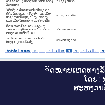
ວ່າດ້ວຍການຄຸ້ມຄອງຈົດໝາຍເຫດທາງ
ກະຊວງ ຍຸຕິທໍາ
ລັດຖະການ
ຂໍ້ຕົກລົງ ວ່າດ້ວຍການປະເມີນມູນຄ່າ
ທີ່ດິນໃນຂອບເຂດເມືອງປາກເຊ, ເມືອງ
ແຂວງ ຈໍາປາສັກ
ບາຈຽງຈະເລີນສຸກ, ເມືອງປາກຊ່ອງ
ແລະ ເມືອງໂພນທອງ ແຂວງຈຳປາສັກ
ກົດໝາຍວ່າດ້ວຍ ການປັບປຸງບາງ
ມາດຕາ ຂອງກົດໝາຍວ່າດ້ວຍສະພາ
ສະພາແຫ່ງຊາດ
ແຫ່ງຊາດ ສະບັບປີ 2015
ກົດໝາຍ ວ່າດ້ວຍການແກ້ໄຂຄຳ
ສະພາແຫ່ງຊາດ
ຮ້ອງທຸກ (ສະບັບປັບປຸງ)
ໜ້າທໍາອິດ
ໜ້າກ່ອນ
15
16
17
18
19
20
21
22
23
24
ໜ້າ
ຈົດ​ໝາຍ​ເຫດ​ທາງ​ລ
ໂດຍ: ກ
ສະ​ຫງວນ​ລ