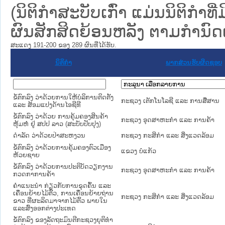
(ນິຕິກໍາສະບັບເກົ່າ ແມ່ນນິຕິກໍາ
ຜົນສັກສິດຍ້ອນຫລັງ ຕາມກໍານົດເວ
ສະແດງ 191-200 ຂອງ 289 ຜົນທີ່ໄດ້ຮັບ.
ນິຕິກໍາ
ພາກສ່ວນຮັບຜິດຊອບ
ຂໍ້ຕົກລົງ ວ່າດ້ວຍການໃຫ້ບໍລິການຕິດຕັ້ງ
ກະຊວງ ເຕັກໂນໂລຊີ ແລະ ການສື່ສານ
ແລະ ສ້ອມແປງດ້ານໄອຊີທີ
ຂໍ້ຕົກລົງ ວ່າດ້ວຍ ການຄຸ້ມຄອງສິນຄ້າ
ກະຊວງ ອຸດສາຫະກຳ ແລະ ການຄ້າ
ຫຸ້ມຫໍ່ ຢູ່ ສປປ ລາວ (ສະບັບປັບປຸງ)
ດຳລັດ ວ່າດ້ວຍປ່າສະຫງວນ
ກະຊວງ ກະສິກຳ ແລະ ສິ່ງແວດລ້ອມ
ຂໍ້ຕົກລົງ ວ່າດ້ວຍການຄຸ້ມຄອງຕົວເມືອງ
ແຂວງ ບໍ່ແກ້ວ
ຫ້ວຍຊາຍ
ຂໍ້ຕົກລົງ ວ່າດ້ວຍການປະຕິບັດວຽກງານ
ກະຊວງ ອຸດສາຫະກຳ ແລະ ການຄ້າ
ກວດກາການຄ້າ
ຄຳແນະນຳ ກ່ຽວກັບການຂຸດຄົ້ນ ແລະ
ເຄື່ອນຍ້າຍໄມ້ຕິ້ວ, ການເຄື່ອນຍ້າຍຖ່ານ
ກະຊວງ ກະສິກຳ ແລະ ສິ່ງແວດລ້ອມ
ຂາວ ທີ່ຜະລິດມາຈາກໄມ້ຕິ້ວ ພາຍໃນ
ແລະສົ່ງອອກຕ່າງປະເທດ
ຂໍ້ຕົກລົງ ຂອງລັດຖະມົນຕີກະຊວງຍຸຕິທຳ