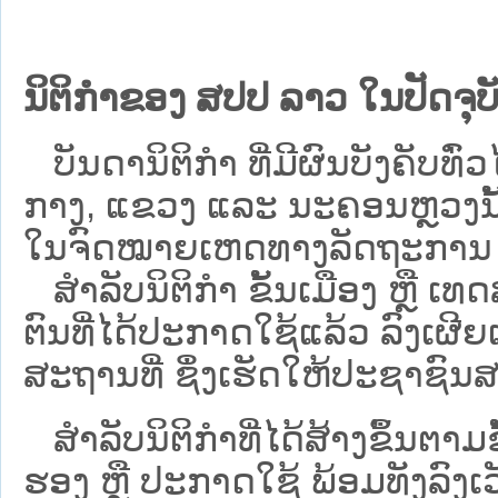
ນິຕິກຳຂອງ ສປປ ລາວ ໃນປັດຈຸບັ
ບັນດານິຕິກໍາ ທີ່ມີຜົນບັງຄັບທົ່ວໄ
ກາງ, ແຂວງ ແລະ ນະຄອນຫຼວງນັ້ນ 
ໃນຈົດໝາຍເຫດທາງລັດຖະການ ເປັ
ສຳລັບນິ​ຕິ​ກຳ ຂັ້ນເມືອງ ຫຼື 
ຕົນທີ່ໄດ້ປະກາດໃຊ້ແລ້ວ ລົງ​ເຜີຍ
ສະຖານທີ່ ຊຶ່ງເຮັດໃຫ້ປະຊາຊົນສາ
ສໍາລັບນິຕິກໍາທີ່ໄດ້ສ້າງຂຶ້ນຕາມ
ຮອງ ຫຼື ປະກາດໃຊ້ ພ້ອມທັງລົງເ