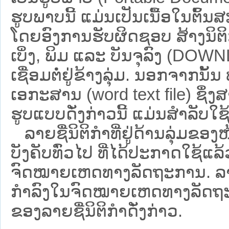
ຮູບພາບນີ້ ແມ່ນເປັນເນື້ອໃນຕົ້
ໂດຍອົງການຮັບຜິດຊອບ ສ້າງນິຕິກ
ເບິ່ງ, ພິມ ແລະ ບັນຈຸລົງ (D
ເຊື່ອມຕໍ່ຢູ່ຂ້າງລຸ່ມ. ນອກຈາກນັ້
ເອກະສານ (word text file) ຊຶ່ງ
ຮູບແບບດັ່ງກ່າວນີ້ ແມ່ນສຳລັບໃຊ້ເປ
ລາຍຊື່ນິຕິກຳທີ່ຢູ່ດ້ານລຸ່ມຂອງ
ບັງຄັບທົ່ວໄປ ທີ່ໄດ້ປະກາດໃຊ້ແລ
ຈົດໝາຍເຫດທາງລັດຖະການ. ລາຍຊ
ກຳລົງໃນຈົດໝາຍເຫດທາງລັດຖະການ ຊ
ຂອງລາຍຊື່ນິຕິກໍາດັ່ງກ່າວ.