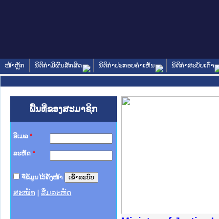
ໜ້າຫຼັກ
ນິຕິກໍາມີຜົນສັກສິດ
ນິຕິກໍາປະກອບຄໍາເຫັນ
ນິຕິກໍາສະບັບເກົ່າ
ພື້ນທີ່ຂອງສະມາຊິກ
ອີເມລ
*
ລະຫັດ
*
ຈື່ຂໍ້ມູນໄວ້ຄັ້ງໜ້າ
ສະໝັກ
|
ລືມລະຫັດ