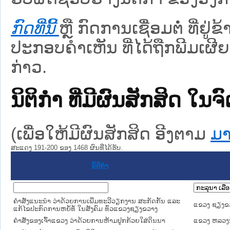
ກົດທີ່ນີ້
ຫຼື ກົດການເຊື່ອມຕໍ່ ທີ່ຢູ່
ປະກອບຄຳເຫັນ ທີ່ໄດ້ຖືກພີມເຜີຍ
ກ່າວ.
ນິຕິກໍາ ທີ່ມີຜົນສັກສິດ
(ເພື່ອໃຫ້ມີຜົນສັກສິດ ອີງຕາມ
ມາ
ສະແດງ 191-200 ຂອງ 1468 ຜົນທີ່ໄດ້ຮັບ.
ນິຕິກໍາ
ຄຳສັ່ງແນະນຳ ວ່າດ້ວຍການເພີ່ມທະວີວຽກງານ ສະກັດກັ້ນ ແລະ
ແຂວງ ຊຽງຂ
ແກ້ໄຂປະກົດການຫຍໍ້ທໍ້ ໃນສັງຄົມ ທົ່ວແຂວງຊຽງຂວາງ
ຄຳສັ່ງຂອງເຈົ້າແຂວງ ວ່າດ້ວຍການຫ້າມປູກກ້ວຍໃສ່ດິນນາ
ແຂວງ ຫລວງນ