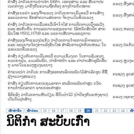
ຄຳສັ່ງ ວ່າດ້ວຍການນຳເອົາ ນິຕິກຳ, ເອກະສານ ແລະ ສັນຍາປະ
ແຂວງ ຜົ້ງສາລ
ເພດຕ່າງໆ ມາຢັ້ງຢືນຄວາມຖືກຕ້ອງ ທາງດ້ານກົດໝາຍ
ຄຳສັ່ງແນະນຳ ຂອງເຈົ້າແຂວງ ວ່າດ້ວຍການເພີ່ມທະວີ ການສ້າງ
ແຂວງ ຜົ້ງສາລ
ຂະບວນການ ຮັກສາຄວາມສະອາດ ຈົບງາມໃນທົ່ວແຂວງ
ຄຳສັ່ງ ວ່າດ້ວຍການເພີ້ມທະວີເອົາໃຈໃສ່ ການຕິດຕາມເຝົ້າລະວັງ
ແລະ ສະກັດກັ້ນ ການລະບາດຂອງພະຍາດ ໄຂ້ຫວັດສັດປີກ ສາຍ
ແຂວງ ຫລວງນ
ພັນໃໝ່ H5N1,H7N9 ແລະ ພະຍາດສັດຕາມລະດູການ
ຄຳສັ່ງຂອງເຈົ້າແຂວງບໍ່ແກ້ວ ວ່າດ້ວຍການໂຈະການພິຈາລະນາ
ແລະ ອະນຸຍາດໂຄງການລົງທຶນໃໝ່ ສຳລັບການປູກກ້ວຍຫອມ ໃນ
ແຂວງ ບໍ່ແກ້ວ
ຂອບເຂດທົ່ວແຂວງ
ຄຳສັ່ງ ກ່ຽວກັບການເພີ່ມທະວີ ຄວາມເຂັ້ມງວດ ໃນການຄຸ້ມຄອງ,
ກວດກາຝຸ່ນ, ແນວພັນພືດ, ຢາຂ້າຫຍ້າ ແລະ ຢາປາບສັດຕູພືດອື່ນ
ແຂວງ ຫຼວງພ
ໆ ພາຍໃນແຂວງຫຼວງພະບາງ
ຄຳແນະນຳ ວ່າດ້ວຍ ການສົ່ງອອກຜະລິດຕະພັນໄມ້ສຳເລັດຮູບ ທີ່ຊື້
ກະຊວງ ອຸດ
ຢູ່ງານວາງສະແດງ
ຄຳສັ່ງ ກ່ຽວກັບການຄວບຄຸມລາຄາ ຜະລິດຕະພັນຢາສູບ ດວ້ຍ
ກະຊວງ ອຸດ
ການກຳນົດລາຄາ ຂາຍຍ່ອຍຕ່ຳສຸດ
ຂໍ້ຕົກລົງ ວ່າດ້ວຍການຫັນປ່ຽນ ທີ່ດິນປ່າໄມ້ (ປ່າປ້ອງກັນແຫ່ງຊາດ)
ແຂວງ ເຊກອ
ເປັນດິນປຸກສ້າງ
ໜ້າທໍາອິດ
ໜ້າກ່ອນ
15
16
17
18
19
20
21
22
23
24
ໜ້າ
ນິຕິກໍາ ສະບັບເກົ່າ