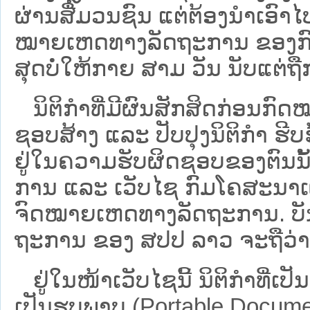
ຜ່ານສື່ມວນຊົນ ແຕ່ຕ້ອງນໍາເອ
ໝາຍ​ເຫດ​ທາງ​ລັດ​ຖະ​ການ​ ຂອ
ສຸດບໍ່ໃຫ້ກາຍ ສາມ ວັນ ນັບແຕ່ຖື
ນິ​ຕິ​ກຳ​ທີ່​ມີ​ຜົນ​ສັກ​ສິດ​ກ່ອນ​ກົດ
ຊອບ​ສ້າງ ແລະ ປັບ​ປຸງນິ​ຕິ​ກຳ ຮີ
ຢູ່ໃນຄວາມຮັບຜິດຊອບຂອງຕົນນັ້ນ
ການ ແລະ ເວັບໄຊ​ ກົມໂຄສະນາເຜ
ຈົດໝາຍເຫດທາງລັດຖະການ. ບັນ​ດາ​ນິ​
ຖະ​ການ ຂອງ ສປ​ປ ລາວ ​ຈະຖື​ວ່າບໍ່​ມີ
ຢູ່ໃນໜ້າ​ເວັບ​ໄຊ​ນີ້ ນິຕິກຳທີ່
ເປັນຮູບພາບ (Portable Documen