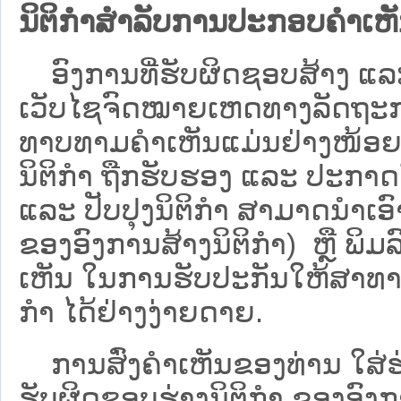
ນິຕິກຳສຳລັບການປະກອບຄຳເຫ
ອົງການທີ່ຮັບຜິດຊອບສ້າງ ແລະ 
ເວັບ​ໄຊຈົດໝາຍເຫດທາງລັດຖະກາ
ທາບທາມຄໍາເຫັນແມ່ນຢ່າງໜ້ອຍ 6
ນິຕິກໍາ ຖືກຮັບຮອງ ແລະ ປະກາດ
ແລະ ປັບປຸງນິຕິກໍາ ສາມາດນຳເອົາຮ
ຂອງອົງການສ້າງນິຕິກຳ) ຫຼື ພິມລົງ
ເຫັນ ໃນການຮັບປະກັນໃຫ້ສາທາລ
ກຳ ໄດ້ຢ່າງງ່າຍດາຍ.
ການສົ່ງຄໍາເຫັນຂອງທ່ານ ໃສ່ຮ່
ຮັບຜິດຊອບຮ່າງນິຕິກຳ ຂອງອົງກາ