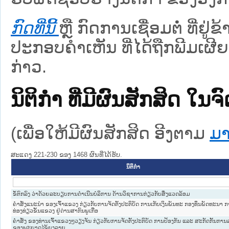
ກົດທີ່ນີ້
ຫຼື ກົດການເຊື່ອມຕໍ່ ທີ່ຢູ່
ປະກອບຄຳເຫັນ ທີ່ໄດ້ຖືກພີມເຜີຍ
ກ່າວ.
ນິຕິກໍາ ທີ່ມີຜົນສັກສິດ
(ເພື່ອໃຫ້ມີຜົນສັກສິດ ອີງຕາມ
ມາ
ສະແດງ 221-230 ຂອງ 1468 ຜົນທີ່ໄດ້ຮັບ.
ນິຕິກໍາ
ຂໍ້ຕົກລົງ ວ່າດ້ວຍລະບຽບການດຳເນີນບໍລິການ ດ້ານວິຊາການກ່ຽວກັບສິ່ງແວດລ້ອມ
ຄຳສັ່ງແນະນຳ ຂອງເຈົ້າແຂວງ ກ່ຽວກັບການຈັດຕັ້ງປະຕິບັດ ການເກັບເງິນພັນທະ ກອງທຶນພັດທະນາ 
ທ່ອງທ່ຽວຂັ້ນແຂວງ ຢູ່ດ່ານສາກົນພູເກືອ
ຄໍາສັ່ງ ຂອງທ່ານເຈົ້າແຂວງໆວຽງຈັນ ກ່ຽວກັບການຈັດຕັ້ງປະຕິບັດ ການປ້ອງກັນ ແລະ ສະກັດກັ້ນກາ
ຂອງພະຍາດໄຂ້ຍຸງລາຍ