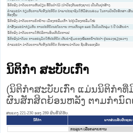
ຂໍ້ຕົກລົງ ວ່າດ້ວຍການຫັນປ່ຽນ ທີ່ດິນປ່າໄມ້ (ປ່າປ້ອງກັນແຫ່ງຊາດ) ເປັນດິນປຸກສ້າງ
ຄຳແນະນຳ ກ່ຽວກັບການຈັດຕັ້ງປະຕິບັດ ນຳພາປະຊາຊົນໃຫ້ມີສ່ວນຮ່ວມ ໃນການປົກປັກຮັກສາ ເສັ້
ທ້ອງຖິ່ນ
ຂໍ້ຕົກລົງ ວ່າດ້ວຍການຍົກຍ້າຍ ເມືອງກະລຶມເກົ່າ ໄປຢູ່ເມືອງກະລຶມໃໝ່
ຄໍາສັ່ງແນະນໍາກ່ຽວກັບ ການປະຕິບັດນະໂຍບາຍ ການເກີດລູກ ແລະ ປິ່ນປົວເດັກລຸ່ມ 5 ປີ ບໍ່ເສັຍຄ່າ
ຂໍ້ຕົກລົງ ວ່າດ້ວຍການໃຫ້ບໍລິການອິນເຕີເນັດກາເຟ
ຂໍ້ຕົກລົງວ່າດ້ວຍ ການອະນຸມັດໃຫ້ປະຕິບັດ ເກັບຄ່າຄຸ້ມຄອງໝໍ້ແທກນ້ຳປະປາ ຢູ່ແຂວງຊຽງຂວາງ
ຄຳແນະນຳ ວ່າດ້ວຍການຈັດຕັ້ງປະຕິບັດ ກົດໝາຍວ່າດ້ວຍ ຊັບສິນຂອງລັດ
ນິຕິກໍາ ສະບັບເກົ່າ
(ນິຕິກໍາສະບັບເກົ່າ ແມ່ນນິຕິກໍາ
ຜົນສັກສິດຍ້ອນຫລັງ ຕາມກໍານົດເວ
ສະແດງ 221-230 ຂອງ 289 ຜົນທີ່ໄດ້ຮັບ.
ນິຕິກໍາ
ພາກສ່ວນຮັບຜິດຊອບ