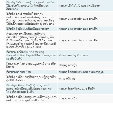
ຂໍ້ຕົກລົງ ວ່າດ້ວຍການຄຸ້ມຄອງ ແລະ ການນໍາ
ໃຊ້ລະບົບຈົດໝາຍເອເລັກໂຕຣນິກ ຂອງ
ກະຊວງ ເຕັກໂນໂລຊີ ແລະ ການສື່ສານ
ລັດຖະບານ
ຂໍ້ຕົກລົງ ຂອງລັດຖະມົນຕີ ກະຊວງ
ວິທະຍາສາດ ແລະ ເຕັກໂນໂລຊີ ວ່າດ້ວຍ ການ
ກະຊວງ ອຸດສາຫະກຳ ແລະ ການຄ້າ
ຄຸ້ມຄອງຄວາມປອດໄພຂອງ ອຸປະກອນເຄື່ອງ
ໃຊ້ໄຟຟ້າ ແລະ ເອເລັກໂຕຣນິກ ຢູ່ ສປປ ລາວ
ຂໍ້ຕົກລົງ ວ່າດ້ວຍບັນຊີເຄມີອຸດສາຫະກຳ
ກະຊວງ ອຸດສາຫະກຳ ແລະ ການຄ້າ
ຄຳແນະນຳ ການຂຶ້ນທະບຽນສ້າງຕັ້ງ
ວິສາຫະກິດ (ສ່ວນບຸກຄົນ ຫຼື ນິຕິບຸກຄົນ) ຕິດ
ພັນກັບການຂໍອະນຸຍາດລົງທຶນ ຫຼື ຂໍອະນຸຍາດ
ກະຊວງ ອຸດສາຫະກຳ ແລະ ການຄ້າ
ດຳເນີນທຸລະກິດ ຕາມຄຳສັ່ງຂອງນາຍົກ, ເລກທີ
02/ນຍ, ລົງວັນທີ 1 ກຸມພາ 2018
ກົດໝາຍ ວ່າດ້ວຍທະນາຄານ ແຫ່ງ
ສາທາລະນະລັດ ປະຊາທິປະໄຕ ປະຊາຊົນລາວ
ທະນາຄານແຫ່ງ ສປປ ລາວ
(ສະບັບປັບປຸງ)
ກົດໝາຍວ່າດ້ວຍ ອາກອນມູນຄ່າເພີ່ມ (ສະບັບ
ກະຊວງ ການເງິນ
ປັບປຸງ)
ກົດໝາຍວ່າດ້ວຍ ປ້າຍ
ກະຊວງ ວັດທະນະທຳ ແລະ ການທ່ອງທ່ຽວ
ຂໍ້ຕົກລົງ ວ່າດ້ວຍກອງທຶນແຮຊ່ວຍເຫຼືອສຸກເສີນ
ແຂວງ ອຸດົມໄຊ
ຜູ້ປະສົບໄພພິບັດ
ຂໍ້ຕົກລົງວ່າດ້ວຍ ລະບຽບຄຸ້ມຄອງການຂໍ
ອະນຸຍາດດຳເນີນທຸລະກິດໃນຂະແໜງການ
ກະຊວງ ໂຍທາທິການ ແລະ ຂົນສົ່ງ
ໂຍທາທິການ ແລະ ຂົນສົ່ງ
ຂໍ້ຕົກລົງ ວ່າດ້ວຍລະບຽບການບໍລິຫານຄຸ້ມຄອງ
ກະຊວງ ການເງິນ
ແລະ ການດຳເນີນທຸລະກິດປະກັນໄພ