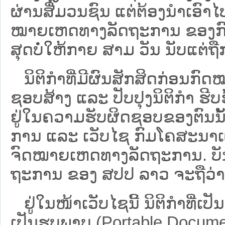
ຜ່ານສື່ມວນຊົນ ແຕ່ຕ້ອງນໍາເອ
ໝາຍ​ເຫດ​ທາງ​ລັດ​ຖະ​ການ​ ຂອ
ສຸດບໍ່ໃຫ້ກາຍ ສາມ ວັນ ນັບແຕ່ຖື
ນິ​ຕິ​ກຳ​ທີ່​ມີ​ຜົນ​ສັກ​ສິດ​ກ່ອນ​ກົດ
ຊອບ​ສ້າງ ແລະ ປັບ​ປຸງນິ​ຕິ​ກຳ ຮີ
ຢູ່ໃນຄວາມຮັບຜິດຊອບຂອງຕົນນັ້ນ
ການ ແລະ ເວັບໄຊ​ ກົມໂຄສະນາເຜ
ຈົດໝາຍເຫດທາງລັດຖະການ. ບັນ​ດາ​ນິ​
ຖະ​ການ ຂອງ ສປ​ປ ລາວ ​ຈະຖື​ວ່າບໍ່​ມີ
ຢູ່ໃນໜ້າ​ເວັບ​ໄຊ​ນີ້ ນິຕິກຳທີ່
ເປັນຮູບພາບ (Portable Documen