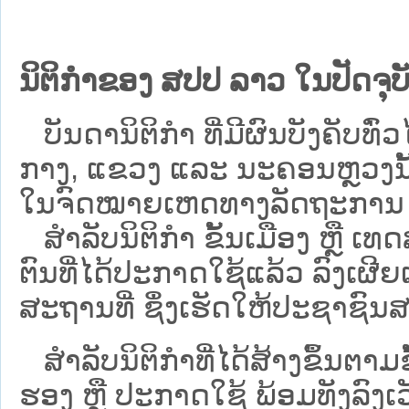
ນິຕິກຳຂອງ ສປປ ລາວ ໃນປັດຈຸບັ
ບັນດານິຕິກໍາ ທີ່ມີຜົນບັງຄັບທົ່ວໄ
ກາງ, ແຂວງ ແລະ ນະຄອນຫຼວງນັ້ນ 
ໃນຈົດໝາຍເຫດທາງລັດຖະການ ເປັ
ສຳລັບນິ​ຕິ​ກຳ ຂັ້ນເມືອງ ຫຼື 
ຕົນທີ່ໄດ້ປະກາດໃຊ້ແລ້ວ ລົງ​ເຜີຍ
ສະຖານທີ່ ຊຶ່ງເຮັດໃຫ້ປະຊາຊົນສາ
ສໍາລັບນິຕິກໍາທີ່ໄດ້ສ້າງຂຶ້ນຕາມ
ຮອງ ຫຼື ປະກາດໃຊ້ ພ້ອມທັງລົງເ