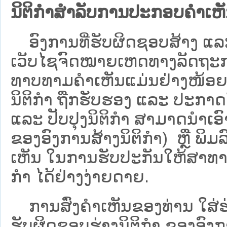
ນິຕິກຳສຳລັບການປະກອບຄຳເຫ
ອົງການທີ່ຮັບຜິດຊອບສ້າງ ແລະ 
ເວັບ​ໄຊຈົດໝາຍເຫດທາງລັດຖະກາ
ທາບທາມຄໍາເຫັນແມ່ນຢ່າງໜ້ອຍ 6
ນິຕິກໍາ ຖືກຮັບຮອງ ແລະ ປະກາດ
ແລະ ປັບປຸງນິຕິກໍາ ສາມາດນຳເອົາຮ
ຂອງອົງການສ້າງນິຕິກຳ) ຫຼື ພິມລົງ
ເຫັນ ໃນການຮັບປະກັນໃຫ້ສາທາລ
ກຳ ໄດ້ຢ່າງງ່າຍດາຍ.
ການສົ່ງຄໍາເຫັນຂອງທ່ານ ໃສ່ຮ່
ຮັບຜິດຊອບຮ່າງນິຕິກຳ ຂອງອົງກາ