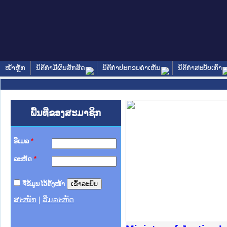
ໜ້າຫຼັກ
ນິຕິກໍາມີຜົນສັກສິດ
ນິຕິກໍາປະກອບຄໍາເຫັນ
ນິຕິກໍາສະບັບເກົ່າ
ພື້ນທີ່ຂອງສະມາຊິກ
ອີເມລ
*
ລະຫັດ
*
ຈື່ຂໍ້ມູນໄວ້ຄັ້ງໜ້າ
ສະໝັກ
|
ລືມລະຫັດ