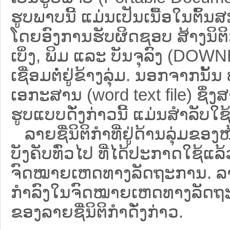
ຮູບພາບນີ້ ແມ່ນເປັນເນື້ອໃນຕົ້
ໂດຍອົງການຮັບຜິດຊອບ ສ້າງນິຕິກ
ເບິ່ງ, ພິມ ແລະ ບັນຈຸລົງ (D
ເຊື່ອມຕໍ່ຢູ່ຂ້າງລຸ່ມ. ນອກຈາກນັ້
ເອກະສານ (word text file) ຊຶ່ງ
ຮູບແບບດັ່ງກ່າວນີ້ ແມ່ນສຳລັບໃຊ້ເປ
ລາຍຊື່ນິຕິກຳທີ່ຢູ່ດ້ານລຸ່ມຂອງ
ບັງຄັບທົ່ວໄປ ທີ່ໄດ້ປະກາດໃຊ້ແລ
ຈົດໝາຍເຫດທາງລັດຖະການ. ລາຍຊ
ກຳລົງໃນຈົດໝາຍເຫດທາງລັດຖະການ ຊ
ຂອງລາຍຊື່ນິຕິກໍາດັ່ງກ່າວ.