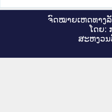
ຈົດ​ໝາຍ​ເຫດ​ທາງ​ລ
ໂດຍ: ກ
ສະ​ຫງວນ​ລ