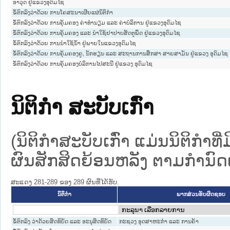
ອາວຸດ ຢູ່ແຂວງອຸດົມໄຊ
ຂໍ້ຕົກລົງວ່າດ້ວຍ ການໂຄສະນາເຜີຍແຜ່ນິຕິກໍາ
ຂໍ້ຕົກລົງວ່າດ້ວຍ ການຄຸ້ມຄອງ ຄ່າທໍານຽມ ແລະ ຄ່າບໍລິການ ຢູ່ແຂວງອຸດົມໄຊ
ຂໍ້ຕົກລົງວ່າດ້ວຍ ການຄຸ້ມຄອງ ແລະ ນໍາໃຊ້ຢາປາບສັດຕູພືດ ຢູ່ແຂວງອຸດົມໄຊ
ຂໍ້ຕົກລົງວ່າດ້ວຍ ການນໍາໃຊ້ນໍ້າ ຢູ່ພາຍໃນແຂວງອຸດົມໄຊ
ຂໍ້ຕົກລົງວ່າດ້ວຍ ການຄຸ້ມຄອງຄູ, ນັກຮຽນ ແລະ ສະຖານການສຶກສາ ສາຍສາມັນ ຢູ່ແຂວງ ອຸດົມໄຊ
ຂໍ້ຕົກລົງວ່າດ້ວຍ ການຄຸ້ມຄອງບໍລິການໄປສະນີ ຢູ່ແຂວງ ອຸດົມໄຊ
ນິຕິກໍາ ສະບັບເກົ່າ
(ນິຕິກໍາສະບັບເກົ່າ ແມ່ນນິຕິກໍາ
ຜົນສັກສິດຍ້ອນຫລັງ ຕາມກໍານົດເວ
ສະແດງ 281-289 ຂອງ 289 ຜົນທີ່ໄດ້ຮັບ.
ນິຕິກໍາ
ພາກສ່ວນຮັບຜິດຊອບ
ຂໍ້ຕົກລົງ ວ່າດ້ວຍສິດທິບັດ ແລະ ອະນຸສິດທິບັດ
ກະຊວງ ອຸດສາຫະກຳ ແລະ ການຄ້າ