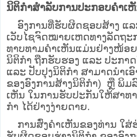
ນິຕິກຳສຳລັບການປະກອບຄຳເຫ
ອົງການທີ່ຮັບຜິດຊອບສ້າງ ແລະ 
ເວັບ​ໄຊຈົດໝາຍເຫດທາງລັດຖະກາ
ທາບທາມຄໍາເຫັນແມ່ນຢ່າງໜ້ອຍ 6
ນິຕິກໍາ ຖືກຮັບຮອງ ແລະ ປະກາດ
ແລະ ປັບປຸງນິຕິກໍາ ສາມາດນຳເອົາຮ
ຂອງອົງການສ້າງນິຕິກຳ) ຫຼື ພິມລົງ
ເຫັນ ໃນການຮັບປະກັນໃຫ້ສາທາລ
ກຳ ໄດ້ຢ່າງງ່າຍດາຍ.
ການສົ່ງຄໍາເຫັນຂອງທ່ານ ໃສ່ຮ່
ຮັບຜິດຊອບຮ່າງນິຕິກຳ ຂອງອົງກາ