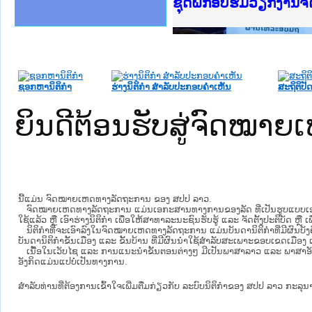
Ministry of Justice 
ເຜີຍແຜ່ວັບໄຊຈົດໝາຍເ
ກະຊວງຍຸຕິທຳ
ຊຸດຝຶກອົບຮົມວຽກງານ
ກອງປະຊຸມທົບທວນຄືນກ
ຝຶກອົບຮົມ ຜູ່ປະສານ
ຝຶກອົບຮົມ ຜູ່ປະສານງ
ເຜີຍແຜ່ແອັບກົດໝາຍລ
ເຜີຍແຜ່ແອັບກົດໝາຍລາ
ຍົກລະດັບວຽກງານຈົດໝ
ຊຸດຝຶກອົບຮົມວຽກງານ
ຊອກຫານິຕິກໍາ
ຮ່າງນິຕິກໍາ ສໍາລັບປະກອບຄໍາເຫັນ
ສະຖິຕິປັດ
ຍິນດີຕ້ອນຮັບສູ່ຈົດໝ
ນີ້ແມ່ນ ຈົດໝາຍເຫດທາງລັດຖະການ ຂອງ ສປປ ລາວ.
ຈົດໝາຍເຫດທາງລັດຖະການ ແມ່ນ​ເອ​ກະ​ສານ​ທາງ​ການ​ຂອງ​ລັດ ທີ່​ເປັນ​ຮູບ​ແບບ​ເອ​ເລັກ​ໂຕ​
ໃຊ້ແລ້ວ ຫຼື ເອົາຮ່າງນິຕິກໍາ ເພື່ອໃຫ້​ສາ​ທາ​ລະ​ນະ​ຊົນ​ຮັບ​ຮູ້ ແລະ ຈັດ​ຕັ້ງ​ປະ​ຕິ​ບັດ ຫ
ນິ​ຕິ​ກຳ​ທີ່​ຈະ​ເອົາ​ລົງ​ໃນ​ຈົດ​ໝາຍ​ເຫດ​ທາງ​ລັດ​ຖະ​ການ ​ແມ່ນ​ບັນ​ດາ​ນິ​ຕິ​ກຳ​ທີ່​ມີ​ຜົນ​ບັງ​
ບັນ​ດານິ​ຕິ​ກຳ​ຂັ້ນ​ເມືອງ ແລະ ຂັ້ນ​ບ້ານ ​ທີ່​ມີ​ຜົນ​ນຳ​ໃຊ້​ສຳ​ລັບ​ສະ​ເພາະ​ຂອບ​ເຂດ​ເມືອງ 
ເນື້ອໃນ​ເວັບ​ໄຊ​ ແລະ ການແນະນໍາຂັ້ນຕອນຕ່າງໆ ມີເປັນພາສາລາວ ແລະ ພາສາອັ
ອັງກິດແມ່ນແປບໍ່ເປັນທາງການ.
ສໍາລັບທ່ານທີ່ຕ້ອງການເຂົ້າໃຈເພີ່ມຕື່ມກ່ຽວກັບ ລະບົບນິຕິກຳຂອງ ສປປ ລາວ ກະລຸນາເຂົ