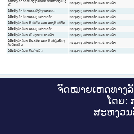
ຂໍ້ຕົກລົງ ວ່າດ້ວຍໂຮງງານອຸດສາຫະກໍາປຸງແຕ່ງ
ກະຊວງ ອຸດສາຫະກຳ ແລະ ການຄ້າ
ໄມ້
ຂໍ້ຕົກລົງ ວ່າດ້ວຍແບບຜັງວົງຈອນລວມ
ກະຊວງ ອຸດສາຫະກຳ ແລະ ການຄ້າ
ຂໍ້ຕົກລົງ ວ່າດ້ວຍແບບອຸດສາຫະກໍາ
ກະຊວງ ອຸດສາຫະກຳ ແລະ ການຄ້າ
ຂໍ້ຕົກລົງວ່າດ້ວຍ ສິດທິບັດ ແລະ ອະນຸສິດທິບັດ
ກະຊວງ ອຸດສາຫະກຳ ແລະ ການຄ້າ
ຂໍ້ຕົກລົງວ່າດ້ວຍ ແບບອຸດສາຫະກໍາ
ກະຊວງ ອຸດສາຫະກຳ ແລະ ການຄ້າ
ຂໍ້ຕົກລົງວ່າດ້ວຍ ເຄື່ອງໝາຍການຄ້າ
ກະຊວງ ອຸດສາຫະກຳ ແລະ ການຄ້າ
ຂໍ້ຕົກລົງວ່າດ້ວຍ ລິຂະສິດ ແລະ ສິດກ່ຽວຂ້ອງ
ກະຊວງ ອຸດສາຫະກຳ ແລະ ການຄ້າ
ກັບລິຂະສິດ
ຂໍ້ຕົກລົງວ່າດ້ວຍ ຖິ່ນກໍາເນີດ
ກະຊວງ ອຸດສາຫະກຳ ແລະ ການຄ້າ
ຈົດ​ໝາຍ​ເຫດ​ທາງ​ລ
ໂດຍ: ກ
ສະ​ຫງວນ​ລ