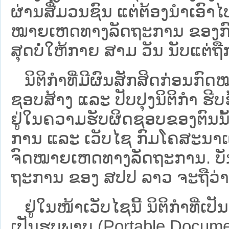
ຜ່ານສື່ມວນຊົນ ແຕ່ຕ້ອງນໍາເອ
ໝາຍ​ເຫດ​ທາງ​ລັດ​ຖະ​ການ​ ຂອ
ສຸດບໍ່ໃຫ້ກາຍ ສາມ ວັນ ນັບແຕ່ຖື
ນິ​ຕິ​ກຳ​ທີ່​ມີ​ຜົນ​ສັກ​ສິດ​ກ່ອນ​ກົດ
ຊອບ​ສ້າງ ແລະ ປັບ​ປຸງນິ​ຕິ​ກຳ ຮີ
ຢູ່ໃນຄວາມຮັບຜິດຊອບຂອງຕົນນັ້ນ
ການ ແລະ ເວັບໄຊ​ ກົມໂຄສະນາເຜ
ຈົດໝາຍເຫດທາງລັດຖະການ. ບັນ​ດາ​ນິ​
ຖະ​ການ ຂອງ ສປ​ປ ລາວ ​ຈະຖື​ວ່າບໍ່​ມີ
ຢູ່ໃນໜ້າ​ເວັບ​ໄຊ​ນີ້ ນິຕິກຳທີ່
ເປັນຮູບພາບ (Portable Documen