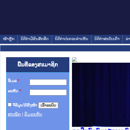
ໜ້າຫຼັກ
ນິຕິກໍາມີຜົນສັກສິດ
ນິຕິກໍາປະກອບຄໍາເຫັນ
ນິຕິກໍາສະບັບເກົ່າ
ຂ່
ພື້ນທີ່ຂອງສະມາຊິກ
ອີເມລ
*
ລະຫັດ
*
ຈື່ຂໍ້ມູນໄວ້ຄັ້ງໜ້າ
ສະໝັກ
|
ລືມລະຫັດ