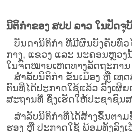
ນິຕິກຳຂອງ ສປປ ລາວ ໃນປັດຈຸບັ
ບັນດານິຕິກໍາ ທີ່ມີຜົນບັງຄັບທົ່ວໄ
ກາງ, ແຂວງ ແລະ ນະຄອນຫຼວງນັ້ນ 
ໃນຈົດໝາຍເຫດທາງລັດຖະການ ເປັ
ສຳລັບນິ​ຕິ​ກຳ ຂັ້ນເມືອງ ຫຼື 
ຕົນທີ່ໄດ້ປະກາດໃຊ້ແລ້ວ ລົງ​ເຜີຍ
ສະຖານທີ່ ຊຶ່ງເຮັດໃຫ້ປະຊາຊົນສາ
ສໍາລັບນິຕິກໍາທີ່ໄດ້ສ້າງຂຶ້ນຕາມ
ຮອງ ຫຼື ປະກາດໃຊ້ ພ້ອມທັງລົງເ