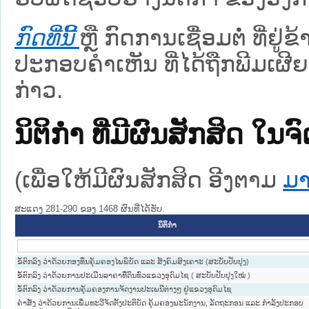
ກົດທີ່ນີ້
ຫຼື ກົດການເຊື່ອມຕໍ່ ທີ່ຢູ່
ປະກອບຄຳເຫັນ ທີ່ໄດ້ຖືກພີມເຜີຍ
ກ່າວ.
ນິຕິກໍາ ທີ່ມີຜົນສັກສິດ
(ເພື່ອໃຫ້ມີຜົນສັກສິດ ອີງຕາມ
ມາ
ສະແດງ 281-290 ຂອງ 1468 ຜົນທີ່ໄດ້ຮັບ.
ນິຕິກໍາ
ຂໍ້ຕົກລົງ ວ່າດ້ວຍກອງທຶນຄຸ້ມຄອງໄພພິບັດ ແລະ ສັງຄົມສົງເຄາະ (ສະບັບປັບປຸງ)
ຂໍ້ຕົກລົງ ວ່າດ້ວຍການປະເມີນລາຄາທີ່ດິນທົ່ວແຂວງອຸດົມໄຊ ( ສະບັບປັບປຸງໃໝ່ )
ຂໍ້ຕົກລົງ ວ່າດ້ວຍການຄຸ້ມຄອງການຈັດງານປະເພນີຕ່າງໆ ຢູ່ແຂວງອຸດົມໄຊ
ຄໍາສັ່ງ ວ່າດ້ວຍການເພີ່ມທະວີຈັດຕັ້ງປະຕິບັດ ຄຸ້ມຄອງພະນັກງານ, ລັດຖະກອນ ແລະ ກໍາລັງປະກອບ