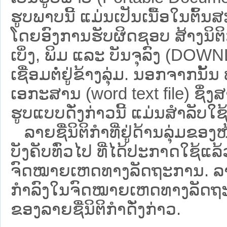
ຮູບພາບນີ້ ແມ່ນເປັນເນື້ອໃນຕົ້
ໂດຍອົງການຮັບຜິດຊອບ ສ້າງນິຕິກ
ເບິ່ງ, ພິມ ແລະ ບັນຈຸລົງ (D
ເຊື່ອມຕໍ່ຢູ່ຂ້າງລຸ່ມ. ນອກຈາກນັ້
ເອກະສານ (word text file) ຊຶ່ງ
ຮູບແບບດັ່ງກ່າວນີ້ ແມ່ນສຳລັບໃຊ້ເປ
ລາຍຊື່ນິຕິກຳທີ່ຢູ່ດ້ານລຸ່ມຂອງ
ບັງຄັບທົ່ວໄປ ທີ່ໄດ້ປະກາດໃຊ້ແລ
ຈົດໝາຍເຫດທາງລັດຖະການ. ລາຍຊ
ກຳລົງໃນຈົດໝາຍເຫດທາງລັດຖະການ ຊ
ຂອງລາຍຊື່ນິຕິກໍາດັ່ງກ່າວ.