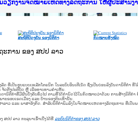
f Justice Lao PDR
ບໄຊຈົດໝາຍເຫດທາງລັດຖະການ ແລະ ແອັບກົດໝາຍລາວ ທ
ທຳ
ຮົມວຽກງານຈົດໝາຍເຫດທາງລັດຖະການ ໃຫ້ຜູ້ປະສານ
ົບທວນຄືນການຈັດຕັ້ງປະຕິບັດວຽກງານຈົດໝາຍເຫດທາ
 ຜູ່ປະສານງານວຽກງານຈົດໝາຍເຫດທາງລັດຖະການ ສຳລ
 ຜູ່ປະສານງານວຽກງານຈົດໝາຍເຫດທາງລັດຖະການ ສຳລ
ັບກົດໝາຍລາວ ແລະ ເວັບໄຊຈົດໝາຍເຫດທາງລັດຖະການ
ັບກົດໝາຍລາວ ແລະ ເວັບໄຊຈົດໝາຍເຫດທາງລັດຖະການ 
ຽກງານຈົດໝາຍເຫດທາງລັດຖະການໃຫ້ຜູ້ປະສານງານຂັ
ຮົມວຽກງານຈົດໝາຍເຫດທາງລັດຖະການ ໃຫ້ຜູ້ປະສານ
ສະຖິຕິປັດຈຸບັນ ຂອງນິຕິກໍາ
ກົດໝາຍທັງໝົດ
ັດຖະການ ຂອງ ສປປ ລາວ
​ຮູບ​ແບບ​ເອ​ເລັກ​ໂຕ​ຣ​ນິກ ໃນ​ລະ​ບົບ​ອິນ​ເຕີ​ເນັດ ຊຶ່ງ​ເປັນ​ບ່ອນ​ລົງ​ບັນ​ດາ​ນິ​ຕິ​ກຳ ທີ
ະ ຈັດ​ຕັ້ງ​ປະ​ຕິ​ບັດ ຫຼື ເພື່ອທາບທາມຄໍາເຫັນ.
ິ​ຕິ​ກຳ​ທີ່​ມີ​ຜົນ​ບັງ​ຄັບ​ທົ່ວ​ໄປ ຕາມ​ທີ່​ໄດ້​ກຳ​ນົດ​ໄວ້​ໃນ​ກົດ​ໝາຍ​ວ່າ​ດ້ວຍ​ ການ​ສ້າງ​ນິ​ຕິ​ກຳ ຍົ
ສະ​ເພາະ​ຂອບ​ເຂດ​ເມືອງ ແລະ ບ້ານ​ຂອງ​ຕົນ​ເທົ່າ​ນັ້ນ.
າສາລາວ ແລະ ພາສາອັງກິດ. ສໍາລັບນິຕິກຳພິມລົງໃນຈົດໝາຍເຫດທາງລັດຖະການ ທີ່ເປັນ
ອງ ສປປ ລາວ ກະລຸນາເຂົ້າເບີ່ງໄດ້ທີ່
ລະບົບນິຕິກຳຂອງ ສປປ ລາວ