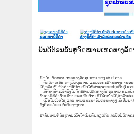
Ministry o
ເຜີຍແຜ່ວັ
ກະຊວງຍຸຕິ
ຊຸດຝຶກອົບ
ກອງປະຊຸມທ
ຝຶກອົບຮົມ
ຝຶກອົບຮົມ
ເຜີຍແຜ່ແອ
ເຜີຍແຜ່ແອ
ຍົກລະດັບວ
ຊຸດຝຶກອົບ
ຊອກຫານິຕິກໍາ
ຮ່າງນິຕິກໍາ ສໍາລັບປະກອບຄໍາເຫັນ
ຍິນດີຕ້ອນຮັບສູ່ຈົດໝາຍເຫດທາງລ
ນີ້ແມ່ນ ຈົດໝາຍເຫດທາງລັດຖະການ ຂອງ ສປປ ລາວ.
ຈົດໝາຍເຫດທາງລັດຖະການ ແມ່ນ​ເອ​ກະ​ສານ​ທາງ​ການ​ຂອງ​ລັດ ທີ່​ເປັນ
ໃຊ້ແລ້ວ ຫຼື ເອົາຮ່າງນິຕິກໍາ ເພື່ອໃຫ້​ສາ​ທາ​ລະ​ນະ​ຊົນ​ຮັບ​ຮູ້ ແລ
ນິ​ຕິ​ກຳ​ທີ່​ຈະ​ເອົາ​ລົງ​ໃນ​ຈົດ​ໝາຍ​ເຫດ​ທາງ​ລັດ​ຖະ​ການ ​ແມ່ນ​ບັນ​ດາ​ນ
ບັນ​ດານິ​ຕິ​ກຳ​ຂັ້ນ​ເມືອງ ແລະ ຂັ້ນ​ບ້ານ ​ທີ່​ມີ​ຜົນ​ນຳ​ໃຊ້​ສຳ​ລັບ​
ເນື້ອໃນ​ເວັບ​ໄຊ​ ແລະ ການແນະນໍາຂັ້ນຕອນຕ່າງໆ ມີເປັນພ
ອັງກິດແມ່ນແປບໍ່ເປັນທາງການ.
ສໍາລັບທ່ານທີ່ຕ້ອງການເຂົ້າໃຈເພີ່ມຕື່ມກ່ຽວກັບ ລະບົບນິຕິກຳຂ