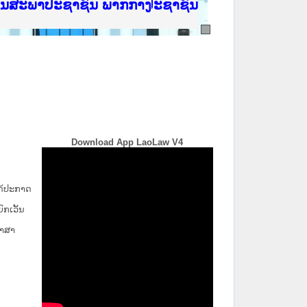
ີ່ ສະຖາບັນຍຸຕິທຳແຫ່ງຊາດ
ງານສະພາປະຊາຊົນ ພາກເໜືອ
ງລັດຖະການ
ັບ ພາກກາງ
ັບ ພາກໃຕ້
 ທີ່ ວິທະຍາຄານຕຳຫຼວດປະຊາຊົນ
ທີ່ ວິທະຍາຄານສັນຕິບານປະຊາຊົນ
້ນແຂວງພາກເໜືອ
ງານສະພາປະຊາຊົນ ພາກກາງ
Download App LaoLaw V4
່ໄດ້ປະກາດ
ກ​ເວັ້ນ​
ພາສາ