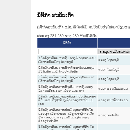
ນິຕິກໍາ ສະບັບເກົ່າ
(ນິຕິກໍາສະບັບເກົ່າ ແມ່ນນິຕິກໍາທີ່ມີ ສະບັບປັບປຸງໃໝ່ມາປ່ຽນ
ສະແດງ 281-289 ຂອງ 289 ຜົນທີ່ໄດ້ຮັບ.
ນິຕິກໍາ
ຂໍ້ຕົກລົງວ່າດ້ວຍ ການຄຸ້ມຄອງ ພັດທະນາ ແລະ
ແຂວງ ໄຊຍະບູລີ
ບໍລິຫານຕົວເມືອງ ໄຊຍະບູລີ
ຂໍ້ຕົກລົງວ່າດ້ວຍ ການສ້າງຕັ້ງກອງທຶນຄວບຄຸມ
ແຂວງ ໄຊຍະບູລີ
ສະກັດກັ້ນ ແລະ ຕ້ານຢາເສບຕິດ
ຂໍ້ຕົກລົງ ວ່າດ້ວຍການຄຸ້ມຄອງພັດທະນາ ແລະ
ແຂວງ ໄຊຍະບູລີ
ບໍລິຫານຕົວເມືອງ ໄຊຍະບູລີ
ຂໍ້ຕົກລົງ ວ່າດ້ວຍການສົ່ງເສີມ, ການຄຸ້ມຄອງ
ແຂວງ ສະຫວັນນະເຂດ
ວິສາຫະກິດຂະໜາດນ້ອຍ ແລະ ກາງ
ຂໍ້ຕົກລົງ ວ່າດ້ວຍການກໍານົດເຂດປະເມີນລາຄາ
ທີ່ດິນ ແລະ ສິ່ງປຸກສ້າງ ທົ່ວແຂວງສະຫວັນນະ
ແຂວງ ສະຫວັນນະເຂດ
ເຂດ
ຂໍ້ຕົກລົງ ວ່າດ້ວຍການປະເມີນມູນຄ່າທີ່ດິນໃນ
ຂອບເຂດເມືອງປາກເຊ, ເມືອງບາຈຽງຈະເລີນ
ແຂວງ ຈໍາປາສັກ
ສຸກ, ເມືອງປາກຊ່ອງ ແລະ ເມືອງໂພນທອງ
ແຂວງຈຳປາສັກ
ຂໍ້ຕົກລົງວ່າດ້ວຍ ການປະເມີນມູນຄ່າທີ່ດິນ ໃນ