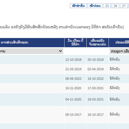
ໜ້າທໍາອິດ
ໜ້າກ່ອນ
25
26
27
ແທນແລ້ວ ແຕ່ຍັງຄົງມີຜົນສັກສິດຍ້ອນຫລັງ ຕາມກໍານົດເວລາຂອງ ນິຕິກໍາ ສະບັບເກົ່ານັ້ນ)
ວັນ-ເດືອນ-ປີ
ເຜີຍແຜ່ລົງ
ປະເພດນິຕ
ພາກສ່ວນຮັບຜິດຊອບ
ນິຕິກໍາ
ຈົດໝາຍເຫດ
ຂໍ້ຕົກລົງ
12-10-2018
26-10-2018
ຂໍ້ຕົກລົງ
21-03-2019
02-04-2019
ຂໍ້ຕົກລົງ
08-09-2022
18-10-2022
ຂໍ້ຕົກລົງ
16-11-2020
17-03-2021
04-11-2020
18-03-2021
ຂໍ້ຕົກລົງ
ຂໍ້ຕົກລົງ
09-10-2017
16-10-2017