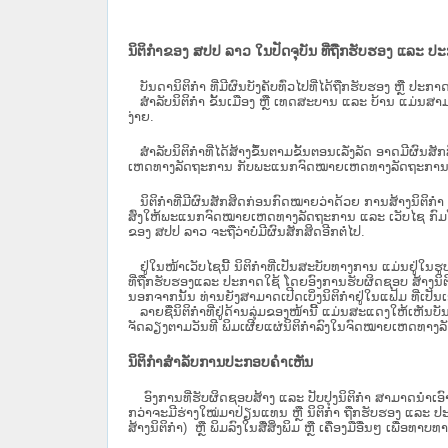
ນິຕິກຳຂອງ ສປປ ລາວ ໃນປັດຈຸບັນ ທີ່ຖືກ​ຮັບ​ຮອງ ແລະ ປ
ບັນດານິຕິກໍາ ທີ່ມີຜົນບັງຄັບທົ່ວໄປທີ່ໄດ້ຖືກ​ຮັບ​ຮອງ ຫຼື ປ
ສຳລັບນິ​ຕິ​ກຳ ຂັ້ນເມືອງ ຫຼື ເທດ​ສະ​ບານ ແລະ ບ້ານ ແມ່ນສາມ
ງ່າຍ.
ສໍາລັບນິຕິກໍາທີ່ໄດ້ສ້າງຂຶ້ນຕາມຂັ້ນຕອນເລັ່ງລັດ ອາດມີຜົນສ
ເຫດທາງລັດຖະການ ກັບ​ພະແນກຈົດ​ໝາຍ​ເຫດ​ທາງ​ລັດ​ຖະ​ການ​ 
ນິ​ຕິ​ກຳ​ທີ່​ມີ​ຜົນ​ສັກ​ສິດ​ກ່ອນ​ກົດ​ໝາຍ​ວ່າ​ດ້ວຍ​ ການ​ສ້າງ​ນ
ສົ່ງໃຫ້​ພະແນກຈົດ​ໝາຍ​ເຫດ​ທາງ​ລັດ​ຖະ​ການ ແລະ ເວັບໄຊ​ ກົມໂ
ຂອງ ສປ​ປ ລາວ ​ຈະຖື​ວ່າບໍ່​ມີ​ຜົນ​ສັກ​ສິດ​ອີກ​ຕໍ່​ໄປ.
ຢູ່ໃນໜ້າ​ເວັບ​ໄຊ​ນີ້ ນິຕິກຳທີ່ເປັນສະບັບທາງການ ແມ່ນຢູ່ໃນຮ
ທີ່ຖືກຮັບຮອງແລະ ປະກາດໃຊ້ ໂດຍອົງການຮັບຜິດຊອບ ສ້າງນິຕິກ
ນອກຈາກນັ້ນ ທ່ານຍັງສາມາດເປີດເບິ່ງນິຕິກຳຢູ່ໃນແຟ້ມ ທີ່ເປັນເອ
ລາຍຊື່ນິຕິກຳທີ່ຢູ່ດ້ານລຸ່ມຂອງໜ້ານີ້ ແມ່ນສະແດງໃຫ້ເຫັນບັ
ຈັດລຽງຕາມວັນທີ ພິມເຜີຍແຜ່ນິຕິກຳລົງໃນຈົດໝາຍເຫດທາງລັດຖະການ
ນິຕິກຳສຳລັບການປະກອບຄຳເຫັນ
ອົງການທີ່ຮັບຜິດຊອບສ້າງ ແລະ ປັບປຸງນິຕິກຳ ສາມາດນຳເອົາ
ກວ່າຈະມີຮ່າງໃໝ່ມາປ່ຽນແທນ ຫຼື ນິຕິກໍາ ຖືກຮັບຮອງ ແລະ ປະກ
ສ້າງນິຕິກຳ) ຫຼື ພິມລົງໃນສື່ສິ່ງພິມ ຫຼື ເຄື່ອງມືອື່ນໆ ເພ