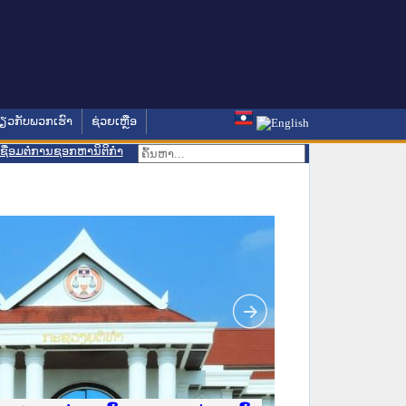
່ຽວກັບພວກເຮົາ
ຊ່ວຍເຫຼືອ
ເຊື່ອມຕໍ່ການຊອກຫານິຕິກຳ