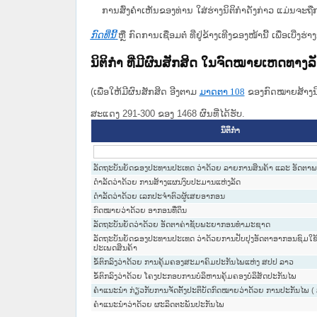
ການສົ່ງຄໍາເຫັນຂອງທ່ານ ໃສ່ຮ່າງນິຕິກຳດັ່ງກ່າວ ແມ່ນຈະຖື
ກົດທີ່ນີ້
ຫຼື ກົດການເຊື່ອມຕໍ່ ທີ່ຢູ່ຂ້າງເທີງຂອງໜ້ານີ້ ເພື່ອເບ
ນິຕິກໍາ ທີ່ມີຜົນສັກສິດ ໃນຈົດໝາຍເຫດທາງ
(ເພື່ອໃຫ້ມີຜົນສັກສິດ ອີງຕາມ
ມາດ​ຕາ 108
ຂອງກົດໝາຍສ້າງນິຕ
ສະແດງ 291-300 ຂອງ 1468 ຜົນທີ່ໄດ້ຮັບ.
ນິຕິກໍາ
ລັດຖະບັນຍັດຂອງປະທານປະເທດ ວ່າດ້ວຍ ລາຍການສິນຄ້າ ແລະ ອັດຕາ
ດຳລັດວ່າດ້ວຍ ການສ້າງແຜນງົບປະມານແຫ່ງລັດ
ດໍາລັດວ່າດ້ວຍ ເລກປະຈໍາຕົວຜູ້ເສຍອາກອນ
ກົດໝາຍວ່າດ້ວຍ ອາກອນທີ່ດິນ
ລັດຖະບັນຍັດວ່າດ້ວຍ ອັດຕາຄ່າຊັບພະຍາກອນທໍາມະຊາດ
ລັດຖະບັນຍັດຂອງປະທານປະເທດ ວ່າດ້ວຍການປັບປຸງອັດຕາອາກອນຊົມໃ
ປະເພດສິນຄ້າ
ຂໍ້ຕົກລົງວ່າດ້ວຍ ການຄຸ້ມຄອງສະມາຄົມປະກັນໄພແຫ່ງ ສປປ ລາວ
ຂໍ້ຕົກລົງວ່າດ້ວຍ ໂຄງປະກອບການບໍລິຫານຄຸ້ມຄອງບໍລິສັດປະກັນໄພ
ຄຳແນະນຳ ກ່ຽວກັບການຈັດຕັ້ງປະຕິບັດກົດໝາຍວ່າດ້ວຍ ການປະກັນໄພ ( ສ
ຄຳແນະນຳວ່າດ້ວຍ ຜະລິດຕະພັນປະກັນໄພ