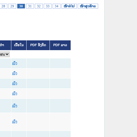
28
29
30
31
32
33
34
ໜ້າຕໍ່ໄປ
ໜ້າສຸດທ້າຍ
ິກຳ
ເນື້ອໃນ
PDF ອັງກິດ
PDF ລາວ
ເບິ່ງ
ເບິ່ງ
ເບິ່ງ
ເບິ່ງ
ເບິ່ງ
ເບິ່ງ