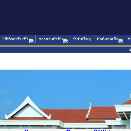
ນິຕິກໍາສະບັບເກົ່າ
ຂ່າວສານສໍາຄັນ
ເວັບໄຊອື່ນໆ
ຕິດຕໍ່ພວກເຮົາ
ກ