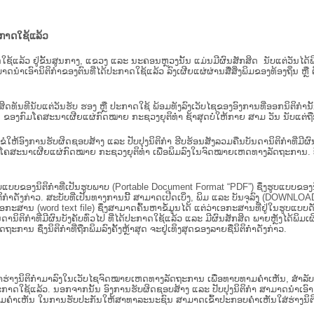
ະກາດໃຊ້ແລ້ວ
ະກາດໃຊ້ແລ້ວ ຢູ່ຂັ້ນ​ສູນ​ກາງ, ແຂວງ ແລະ ນະຄອນຫຼວງນັ້ນ ແມ່ນມີຜົນສັກສິດ ນັບ​ແຕ່​ວັ
າດນຳເອົານິຕິກຳຂອງຕົນທີ່ໄດ້ປະກາດໃຊ້ແລ້ວ ລົງ​ເຜີຍແຜ່​ຜ່ານ​ສື່ສິ່ງພິມຂອງທ້ອງຖິ່ນ 
ັກສິດທັນທີນັບແຕ່ວັນຮັບ ຮອງ ຫຼື ປະກາດໃຊ້ ພ້ອມທັງລົງເວັບໄຊຂອງອົງການທີ່ອອກນິຕິກໍາ
ຂອງກົມໂຄສະນາເຜີຍແຜ່ກົດໝາຍ ກະຊວງຍຸຕິທໍາ ຊ້າສຸດບໍ່ໃຫ້ກາຍ ສາມ ວັນ ນັບແຕ່ຖືກຮ
ິ​ຕິ​ກຳ ຂໍໃຫ້ອົງ​ການ​ຮັບ​ຜິດ​ຊອບ​ສ້າງ ແລະ ປັບ​ປຸງນິ​ຕິ​ກຳ ຮີບຮ້ອນສັງລວມຄືນບັນດານິຕິກໍາທ
ຄສະນາເຜີຍແຜ່ກົດໝາຍ ກະຊວງຍຸຕິທໍາ ເພື່ອພິມລົງໃນຈົດໝາຍເຫດທາງລັດຖະການ. ບັນ​ດາ​ນິ​ຕິ
ູບແບບຂອງນິຕິກໍາທີ່ເປັນຮູບພາບ (Portable Document Format “PDF”) ຊຶ່ງຮູບແບບຂອງນິຕ
ຳດັ່ງກ່າວ. ສະບັບທີ່ເປັນທາງການນີ້ ສາມາດເປີດເບິ່ງ, ພິມ ແລະ ບັນຈຸລົງ (DOWNLOAD)
ກະສານ (word text file) ຊຶ່ງສາມາດຄົ້ນຫາຂໍ້ມູນໄດ້ ແຕ່ວ່າເອກະສານທີ່ຢູ່ໃນຮູບແບບດັ່ງກ່
ນດານິຕິກຳທີ່ມີຜົນບັງຄັບທົ່ວໄປ ທີ່ໄດ້ປະກາດໃຊ້ແລ້ວ ແລະ ມີຜົນສັກສິດ ພາຍຫຼັງໄດ້
 ຊຶ່ງນິຕິກຳທີ່ຖືກພິມລົງຄັ້ງຫຼ້າສຸດ ຈະຢູ່ເທິງສຸດຂອງລາຍຊື່ນິຕິກໍາດັ່ງກ່າວ.
ຮ່າງນິຕິກຳມາລົງໃນ​ເວັບ​ໄຊຈົດໝາຍເຫດທາງລັດຖະການ ເພື່ອທາບທາມຄຳເຫັນ, ສໍາລັບກ
າດໃຊ້ແລ້ວ. ນອກຈາກນັ້ນ ອົງການຮັບຜິດຊອບສ້າງ ແລະ ປັບປຸງນິຕິກໍາ ສາມາດນຳເອົາຮ່າງນ
ື່ອທາບທາມຄໍາເຫັນ ໃນການຮັບປະກັນໃຫ້ສາທາລະນະຊົນ ສາມາດເຂົ້າປະກອບຄໍາເຫັນໃສ່ຮ່າງນິຕ