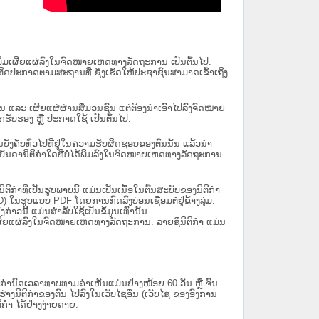
ນໄດ້ພິມເຜີຍແຜ່ລົງໃນຈົດໝາຍເຫດທາງລັດຖະການ ເປັນ​ຕົ້ນ​ໄປ.
ຫຼື ຕິດປະກາດຕາມສະຖານທີ່ ຊຶ່ງເຮັດໃຫ້ປະຊາຊົນສາມາດເຂົ້າເຖິງ
ນັ້ນ ແລະ ເຜີຍແຜ່ຜ່ານສື່ມວນຊົນ ແຕ່ຕ້ອງນໍາເອົາໄປລົງຈົດໝາຍ
ັບຮອງ ຫຼື ປະກາດໃຊ້ ເປັນຕົ້ນໄປ.
ີ່ມີຜົນບັງຄັບທົ່ວໄປທີ່ຢູ່ໃນຄວາມຮັບຜິດຊອບຂອງຕົນນັ້ນ ແລ້ວນໍາ
​ກຳ​ໃດ​ທີ່ບໍ່​ໄດ້​ພິມ​ລົງ​ໃນ​ຈົດ​ໝາຍ​ເຫດ​ທາງ​ລັດ​ຖະ​ການ
ິກໍາທີ່ເປັນຮູບພາບນີ້ ແມ່ນເປັນເນື້ອໃນຕົ້ນສະບັບຂອງນິຕິກໍາ
 ໃນຮູບແບບ PDF ໂດຍການກົດລົງບ່ອນເຊື່ອມຕໍ່ຢູ່ຂ້າງລຸ່ມ.
າວນີ້ ແມ່ນສຳລັບໃຊ້ເປັນຂໍ້ມູນເທົ່ານັ້ນ.
ພິມເຜີຍແຜ່ລົງໃນຈົດໝາຍເຫດທາງລັດຖະການ. ລາຍຊື່ນິຕິກຳ ແມ່ນ
ໍານົດເວລາທາບທາມຄໍາເຫັນແມ່ນຢ່າງໜ້ອຍ 60 ວັນ ຫຼື ຈົນ
ິຕິກຳຂອງຕົນ ໄປລົງໃນ​ເວັບ​ໄຊ​ອື່ນ (ເວັບ​ໄຊ​ ຂອງອົງການ
ິກຳ ໄດ້ຢ່າງງ່າຍດາຍ.