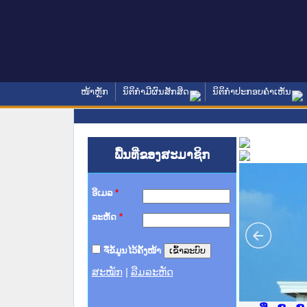
ໜ້າຫຼັກ
ນິຕິກໍາມີຜົນສັກສິດ
ນິຕິກໍາປະກອບຄໍາເຫັນ
ພື້ນທີ່ຂອງສະມາຊິກ
ອີເມລ
*
ລະຫັດ
*
ຈື່ຂໍ້ມູນໄວ້ຄັ້ງໜ້າ
ສະໝັກ
|
ລືມລະຫັດ