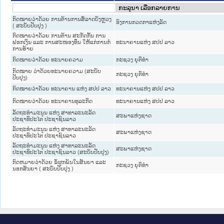
ກົດໝາຍວ່າດ້ວຍ ການຕ້ານການສໍ້ລາດບັງຫຼວງ
ອົງການກວດກາແຫ່ງລັດ
( ສະບັບປັບປຸງ )
ກົດໝາຍວ່າດ້ວຍ ການຕ້ານ ສະກັດກັ້ນ ການ
ຟອກເງິນ ແລະ ການສະໜອງທຶນ ໃຫ້ແກ່ການກໍ່
ທະນາຄານແຫ່ງ ສປປ ລາວ
ການຮ້າຍ
ກົດໝາຍວ່າດ້ວຍ ທະນາຍຄວາມ
ກະຊວງ ຍຸຕິທໍາ
ກົດໝາຍ ວ່າດ້ວຍທະນາຍຄວາມ (ສະບັບ
ກະຊວງ ຍຸຕິທໍາ
ປັບປຸງ)
ກົດໝາຍວ່າດ້ວຍ ທະນາຄານ ແຫ່ງ ສປປ ລາວ
ທະນາຄານແຫ່ງ ສປປ ລາວ
ກົດໝາຍວ່າດ້ວຍ ທະນາຄານທຸລະກິດ
ທະນາຄານແຫ່ງ ສປປ ລາວ
ລັດຖະທຳມະນູນ ແຫ່ງ ສາທາລະນະລັດ
ສະພາແຫ່ງຊາດ
ປະຊາທິປະໄຕ ປະຊາຊົນລາວ
ລັດຖະທຳມະນູນ ແຫ່ງ ສາທາລະນະລັດ
ສະພາແຫ່ງຊາດ
ປະຊາທິປະໄຕ ປະຊາຊົນລາວ
ລັດຖະທຳມະນູນ ແຫ່ງ ສາທາລະນະລັດ
ສະພາແຫ່ງຊາດ
ປະຊາທິປະໄຕ ປະຊາຊົນລາວ (ສະບັບປັບປຸງ)
ກົດຫມາຍວ່າດ້ວຍ ຂໍ້ຜູກພັນໃນສັນຍາ ແລະ
ກະຊວງ ຍຸຕິທໍາ
ນອກສັນຍາ ( ສະບັບປັບປຸງ )