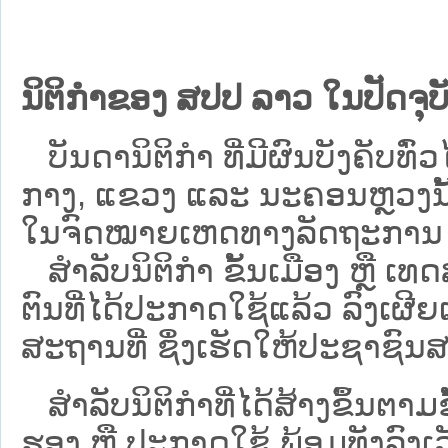
ນິຕິກຳຂອງ ສປປ ລາວ ໃນປັດຈຸບັ
ບັນດານິຕິກໍາ ທີ່ມີຜົນບັງຄັບທົ່ວໄ
ກາງ, ແຂວງ ແລະ ນະຄອນຫຼວງນັ້ນ 
ໃນຈົດໝາຍເຫດທາງລັດຖະການ ເປັ
ສຳລັບນິ​ຕິ​ກຳ ຂັ້ນເມືອງ ຫຼື 
ຕົນທີ່ໄດ້ປະກາດໃຊ້ແລ້ວ ລົງ​ເຜີຍ
ສະຖານທີ່ ຊຶ່ງເຮັດໃຫ້ປະຊາຊົນສາ
ສໍາລັບນິຕິກໍາທີ່ໄດ້ສ້າງຂຶ້ນຕາມ
ຮອງ ຫຼື ປະກາດໃຊ້ ພ້ອມທັງລົງເ