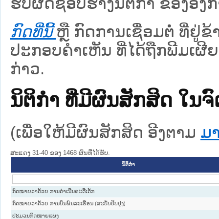
ຮັບຜິດຊອບຮ່າງນິຕິກຳ ຂອງອົງກາ
ກົດທີ່ນີ້
ຫຼື ກົດການເຊື່ອມຕໍ່ ທີ່ຢູ່
ປະກອບຄຳເຫັນ ທີ່ໄດ້ຖືກພີມເຜີຍ
ກ່າວ.
ນິຕິກໍາ ທີ່ມີຜົນສັກສິດ
(ເພື່ອໃຫ້ມີຜົນສັກສິດ ອີງຕາມ
ມາ
ສະແດງ 31-40 ຂອງ 1468 ຜົນທີ່ໄດ້ຮັບ.
ນິຕິກໍາ
ກົດໝາຍວ່າດ້ວຍ ການດຳເນີນຄະດີເດັກ
ກົດໝາຍວ່າດ້ວຍ ການບິນພົນລະເຮືອນ (ສະບັບປັບປຸງ)
ປະມວນກົດໝາຍແພ່ງ