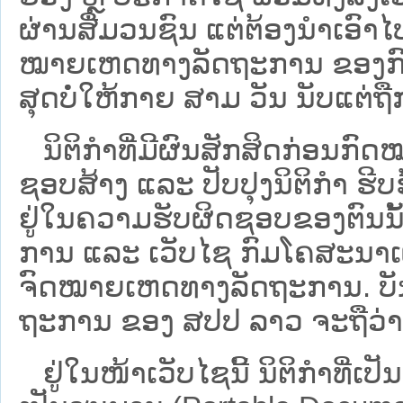
ຜ່ານສື່ມວນຊົນ ແຕ່ຕ້ອງນໍາເອ
ໝາຍ​ເຫດ​ທາງ​ລັດ​ຖະ​ການ​ ຂອ
ສຸດບໍ່ໃຫ້ກາຍ ສາມ ວັນ ນັບແຕ່ຖື
ນິ​ຕິ​ກຳ​ທີ່​ມີ​ຜົນ​ສັກ​ສິດ​ກ່ອນ​ກົດ
ຊອບ​ສ້າງ ແລະ ປັບ​ປຸງນິ​ຕິ​ກຳ ຮີ
ຢູ່ໃນຄວາມຮັບຜິດຊອບຂອງຕົນນັ້ນ
ການ ແລະ ເວັບໄຊ​ ກົມໂຄສະນາເຜ
ຈົດໝາຍເຫດທາງລັດຖະການ. ບັນ​ດາ​ນິ​
ຖະ​ການ ຂອງ ສປ​ປ ລາວ ​ຈະຖື​ວ່າບໍ່​ມີ
ຢູ່ໃນໜ້າ​ເວັບ​ໄຊ​ນີ້ ນິຕິກຳທີ່