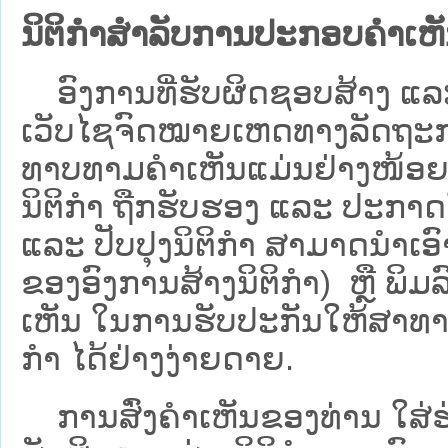
ນິຕິກຳສຳລັບການປະກອບຄຳເຫ
ອົງການທີ່ຮັບຜິດຊອບສ້າງ ແລະ 
ເວັບ​ໄຊຈົດໝາຍເຫດທາງລັດຖະກາ
ທາບທາມຄໍາເຫັນແມ່ນຢ່າງໜ້ອຍ 6
ນິຕິກໍາ ຖືກຮັບຮອງ ແລະ ປະກາດ
ແລະ ປັບປຸງນິຕິກໍາ ສາມາດນຳເອົາຮ
ຂອງອົງການສ້າງນິຕິກຳ) ຫຼື ພິມລົງ
ເຫັນ ໃນການຮັບປະກັນໃຫ້ສາທາລ
ກຳ ໄດ້ຢ່າງງ່າຍດາຍ.
ການສົ່ງຄໍາເຫັນຂອງທ່ານ ໃສ່ຮ່