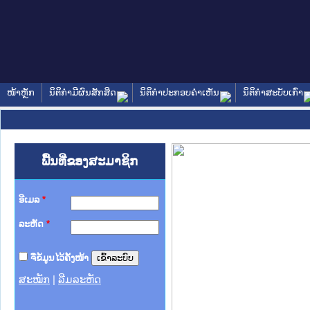
ໜ້າຫຼັກ
ນິຕິກໍາມີຜົນສັກສິດ
ນິຕິກໍາປະກອບຄໍາເຫັນ
ນິຕິກໍາສະບັບເກົ່າ
ພື້ນທີ່ຂອງສະມາຊິກ
ອີເມລ
*
ລະຫັດ
*
ຈື່ຂໍ້ມູນໄວ້ຄັ້ງໜ້າ
ສະໝັກ
|
ລືມລະຫັດ