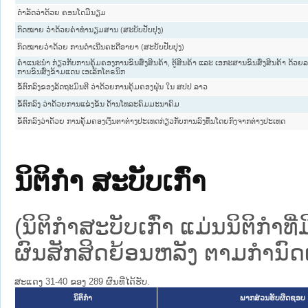
ດໍາລັດວ່າດ້ວຍ ຄອນໂດມີນຽມ
ກົດໝາຍ ວ່າດ້ວຍຄ່າທໍານຽມສານ (ສະບັບປັບປຸງ)
ກົດໝາຍວ່າດ້ວຍ ການດຳເນີນຄະດີອາຍາ (ສະບັບປັບປຸງ)
ຄຳແນະນຳ ກ່ຽວກັບການຄຸ້ມຄອງການຂົນສົ່ງສິນຄ້າ, ຕູ້ສິນຄ້າ ແລະ ເອກະສານຂົນສົ່ງສິນຄ້າ ດ້ວຍ
ການຂົນສົ່ງຂ້າມແດນ ເອເລັກໂຕຣນິກ
ຂໍ້ຕົກລົງຂອງລັດຖະມົນຕີ ວ່າດ້ວຍການຄຸ້ມຄອງຝຸ່ນ ໃນ ສປປ ລາວ
ຂໍ້ຕົກລົງ ວ່າດ້ວຍການແຂ່ງຂັນ ດ້ານໂທລະຄົມມະນາຄົມ
ຂໍ້ຕົກລົງວ່າດ້ວຍ ການຄຸ້ມຄອງເງິນຕາຕ່າງປະເທດກ່ຽວກັບການລົງທຶນໂດຍກົງຈາກຕ່າງປະເທດ
ນິຕິກໍາ ສະບັບເກົ່າ
(ນິຕິກໍາສະບັບເກົ່າ ແມ່ນນິຕິກໍາ
ຜົນສັກສິດຍ້ອນຫລັງ ຕາມກໍານົດເວ
ສະແດງ 31-40 ຂອງ 289 ຜົນທີ່ໄດ້ຮັບ.
ນິຕິກໍາ
ພາກສ່ວນຮັບຜິດຊອບ