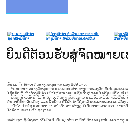
ງລັດຖະການໃຫ້ຜູ້ປະສານງານ
ລັດຖະການ ແລະ ແອັບກົດໝາຍ
ງານຈົດໝາຍເຫດທາງລັດຖະການ
ງານຈົດໝາຍເຫດທາງລັດຖະການ
ລະ ເວັບໄຊຈົດໝາຍເຫດທາງ
ລະ ເວັບໄຊຈົດໝາຍເຫດທາງ
ຍເຫດທາງລັດຖະການ ໃຫ້ຜູ້
ຄານສັນຕິບານປະຊາຊົນ
າຄານຕຳຫຼວດປະຊາຊົນ
ຊາຊົນ ພາກກາງ
ຍຸຕິທຳແຫ່ງຊາດ
ພາກເໜືອ
າກກາງ
າກໃຕ້
ຊອກຫານິຕິກໍາ
ຮ່າງນິຕິກໍາ ສໍາລັບປະກອບຄໍາເຫັນ
ສະຖິຕິປັດ
ຍິນດີຕ້ອນຮັບສູ່ຈົດໝ
ນີ້ແມ່ນ ຈົດໝາຍເຫດທາງລັດຖະການ ຂອງ ສປປ ລາວ.
ຈົດໝາຍເຫດທາງລັດຖະການ ແມ່ນ​ເອ​ກະ​ສານ​ທາງ​ການ​ຂອງ​ລັດ ທີ່​ເປັນ​ຮູບ​ແບບ​ເອ​ເລັກ​ໂຕ​
ໃຊ້ແລ້ວ ຫຼື ເອົາຮ່າງນິຕິກໍາ ເພື່ອໃຫ້​ສາ​ທາ​ລະ​ນະ​ຊົນ​ຮັບ​ຮູ້ ແລະ ຈັດ​ຕັ້ງ​ປະ​ຕິ​ບັດ ຫ
ນິ​ຕິ​ກຳ​ທີ່​ຈະ​ເອົາ​ລົງ​ໃນ​ຈົດ​ໝາຍ​ເຫດ​ທາງ​ລັດ​ຖະ​ການ ​ແມ່ນ​ບັນ​ດາ​ນິ​ຕິ​ກຳ​ທີ່​ມີ​ຜົນ​ບັງ​
ບັນ​ດານິ​ຕິ​ກຳ​ຂັ້ນ​ເມືອງ ແລະ ຂັ້ນ​ບ້ານ ​ທີ່​ມີ​ຜົນ​ນຳ​ໃຊ້​ສຳ​ລັບ​ສະ​ເພາະ​ຂອບ​ເຂດ​ເມືອງ 
ເນື້ອໃນ​ເວັບ​ໄຊ​ ແລະ ການແນະນໍາຂັ້ນຕອນຕ່າງໆ ມີເປັນພາສາລາວ ແລະ ພາສາອັ
ອັງກິດແມ່ນແປບໍ່ເປັນທາງການ.
ສໍາລັບທ່ານທີ່ຕ້ອງການເຂົ້າໃຈເພີ່ມຕື່ມກ່ຽວກັບ ລະບົບນິຕິກຳຂອງ ສປປ ລາວ ກະລຸນາເຂົ