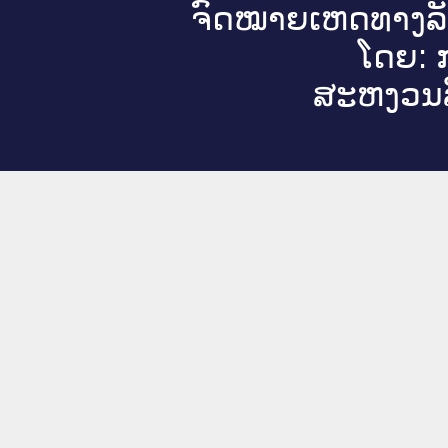
ຈົດ​ໝາຍ​ເຫດ​ທາງ​ລ
ໂດຍ: ກ
ສະ​ຫງວນ​ລ