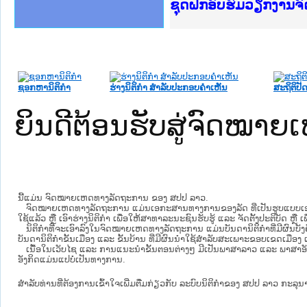
Ministry of Justice 
ເຜີຍແຜ່ວັບໄຊຈົດໝາຍເ
ກະຊວງຍຸຕິທຳ
ຊຸດຝຶກອົບຮົມວຽກງານ
ກອງປະຊຸມທົບທວນຄືນກ
ຝຶກອົບຮົມ ຜູ່ປະສານ
ຝຶກອົບຮົມ ຜູ່ປະສານງ
ເຜີຍແຜ່ແອັບກົດໝາຍລ
ເຜີຍແຜ່ແອັບກົດໝາຍລາ
ຍົກລະດັບວຽກງານຈົດໝ
ຊຸດຝຶກອົບຮົມວຽກງານ
ຊອກຫານິຕິກໍາ
ຮ່າງນິຕິກໍາ ສໍາລັບປະກອບຄໍາເຫັນ
ສະຖິຕິປັດ
ຍິນດີຕ້ອນຮັບສູ່ຈົດໝ
ນີ້ແມ່ນ ຈົດໝາຍເຫດທາງລັດຖະການ ຂອງ ສປປ ລາວ.
ຈົດໝາຍເຫດທາງລັດຖະການ ແມ່ນ​ເອ​ກະ​ສານ​ທາງ​ການ​ຂອງ​ລັດ ທີ່​ເປັນ​ຮູບ​ແບບ​ເອ​ເລັກ​ໂຕ​
ໃຊ້ແລ້ວ ຫຼື ເອົາຮ່າງນິຕິກໍາ ເພື່ອໃຫ້​ສາ​ທາ​ລະ​ນະ​ຊົນ​ຮັບ​ຮູ້ ແລະ ຈັດ​ຕັ້ງ​ປະ​ຕິ​ບັດ ຫ
ນິ​ຕິ​ກຳ​ທີ່​ຈະ​ເອົາ​ລົງ​ໃນ​ຈົດ​ໝາຍ​ເຫດ​ທາງ​ລັດ​ຖະ​ການ ​ແມ່ນ​ບັນ​ດາ​ນິ​ຕິ​ກຳ​ທີ່​ມີ​ຜົນ​ບັງ​
ບັນ​ດານິ​ຕິ​ກຳ​ຂັ້ນ​ເມືອງ ແລະ ຂັ້ນ​ບ້ານ ​ທີ່​ມີ​ຜົນ​ນຳ​ໃຊ້​ສຳ​ລັບ​ສະ​ເພາະ​ຂອບ​ເຂດ​ເມືອງ 
ເນື້ອໃນ​ເວັບ​ໄຊ​ ແລະ ການແນະນໍາຂັ້ນຕອນຕ່າງໆ ມີເປັນພາສາລາວ ແລະ ພາສາອັ
ອັງກິດແມ່ນແປບໍ່ເປັນທາງການ.
ສໍາລັບທ່ານທີ່ຕ້ອງການເຂົ້າໃຈເພີ່ມຕື່ມກ່ຽວກັບ ລະບົບນິຕິກຳຂອງ ສປປ ລາວ ກະລຸນາເຂົ