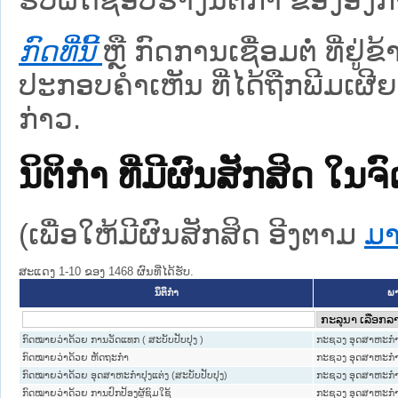
ກົດທີ່ນີ້
ຫຼື ກົດການເຊື່ອມຕໍ່ ທີ່ຢູ່
ປະກອບຄຳເຫັນ ທີ່ໄດ້ຖືກພີມເຜີຍ
ກ່າວ.
ນິຕິກໍາ ທີ່ມີຜົນສັກສິດ
(ເພື່ອໃຫ້ມີຜົນສັກສິດ ອີງຕາມ
ມາ
ສະແດງ 1-10 ຂອງ 1468 ຜົນທີ່ໄດ້ຮັບ.
ນິຕິກໍາ
ພາ
ກົດໝາຍວ່າດ້ວຍ ການວັດແທກ ( ສະບັບປັບປຸງ )
ກະຊວງ ອຸດສາຫະກຳ
ກົດໝາຍວ່າດ້ວຍ ຫັດຖະກຳ
ກະຊວງ ອຸດສາຫະກຳ
ກົດໝາຍວ່າດ້ວຍ ອຸດສາຫະກຳປຸງແຕ່ງ (ສະບັບປັບປຸງ)
ກະຊວງ ອຸດສາຫະກຳ
ກົດໝາຍວ່າດ້ວຍ ການປົກປ້ອງຜູ້ຊົມໃຊ້
ກະຊວງ ອຸດສາຫະກຳ