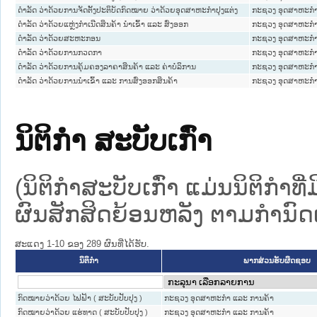
ດໍາລັດ ວ່າດ້ວຍການຈັດຕັ້ງປະຕິບັດກົດໝາຍ ວ່າດ້ວຍອຸດສາຫະກໍາປຸງແຕ່ງ
ກະຊວງ ອຸດສາຫະກຳ
ດໍາລັດ ວ່າດ້ວຍແຫຼ່ງກໍາເນີດສິນຄ້າ ນໍາເຂົ້າ ແລະ ສົ່ງອອກ
ກະຊວງ ອຸດສາຫະກຳ
ດໍາລັດ ວ່າດ້ວຍສະຫະກອນ
ກະຊວງ ອຸດສາຫະກຳ
ດໍາລັດ ວ່າດ້ວຍການກວດກາ
ກະຊວງ ອຸດສາຫະກຳ
ດໍາລັດ ວ່າດ້ວຍການຄຸ້ມຄອງລາຄາສິນຄ້າ ແລະ ຄ່າບໍລິການ
ກະຊວງ ອຸດສາຫະກຳ
ດຳລັດ ວ່າດ້ວຍການນຳເຂົ້າ ແລະ ການສົ່ງອອກສິນຄ້າ
ກະຊວງ ອຸດສາຫະກຳ
ນິຕິກໍາ ສະບັບເກົ່າ
(ນິຕິກໍາສະບັບເກົ່າ ແມ່ນນິຕິກໍາ
ຜົນສັກສິດຍ້ອນຫລັງ ຕາມກໍານົດເວ
ສະແດງ 1-10 ຂອງ 289 ຜົນທີ່ໄດ້ຮັບ.
ນິຕິກໍາ
ພາກສ່ວນຮັບຜິດຊອບ
ກົດ​ໝາຍວ່າ​ດ້ວຍ​ ໄຟ​ຟ້າ ( ສະບັບປັບປຸງ )
ກະຊວງ ອຸດສາຫະກຳ ແລະ ການຄ້າ
ກົດໝາຍວ່າດ້ວຍ ແຮ່ທາດ ( ສະບັບປັບປຸງ )
ກະຊວງ ອຸດສາຫະກຳ ແລະ ການຄ້າ