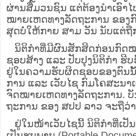
ຜ່ານສື່ມວນຊົນ ແຕ່ຕ້ອງນໍາເອ
ໝາຍ​ເຫດ​ທາງ​ລັດ​ຖະ​ການ​ ຂອ
ສຸດບໍ່ໃຫ້ກາຍ ສາມ ວັນ ນັບແຕ່ຖື
ນິ​ຕິ​ກຳ​ທີ່​ມີ​ຜົນ​ສັກ​ສິດ​ກ່ອນ​ກົດ
ຊອບ​ສ້າງ ແລະ ປັບ​ປຸງນິ​ຕິ​ກຳ ຮີ
ຢູ່ໃນຄວາມຮັບຜິດຊອບຂອງຕົນນັ້ນ
ການ ແລະ ເວັບໄຊ​ ກົມໂຄສະນາເຜ
ຈົດໝາຍເຫດທາງລັດຖະການ. ບັນ​ດາ​ນິ​
ຖະ​ການ ຂອງ ສປ​ປ ລາວ ​ຈະຖື​ວ່າບໍ່​ມີ
ຢູ່ໃນໜ້າ​ເວັບ​ໄຊ​ນີ້ ນິຕິກຳທີ່
ເປັນຮູບພາບ (Portable Documen