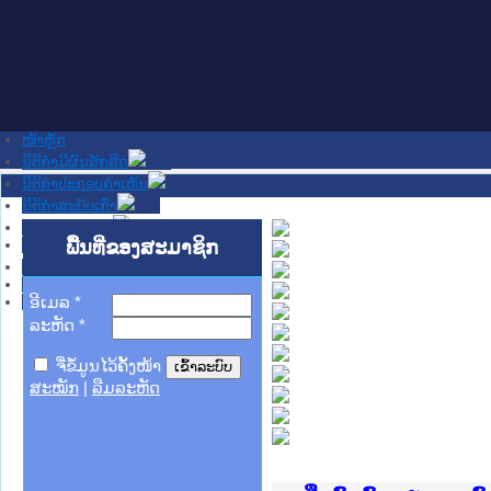
ໜ້າຫຼັກ
ນິຕິກໍາມີຜົນສັກສິດ
ນິຕິກໍາປະກອບຄໍາເຫັນ
ນິຕິກໍາສະບັບເກົ່າ
ຂ່າວສານສໍາຄັນ
ເວັບໄຊອື່ນໆ
ພື້ນທີ່ຂອງສະມາຊິກ
ຕິດຕໍ່ພວກເຮົາ
ກ່ຽວກັບພວກເຮົາ
ຊ່ວຍເຫຼືອ
ອີເມລ
*
ລະຫັດ
*
ຈື່ຂໍ້ມູນໄວ້ຄັ້ງໜ້າ
ສະໝັກ
|
ລືມລະຫັດ