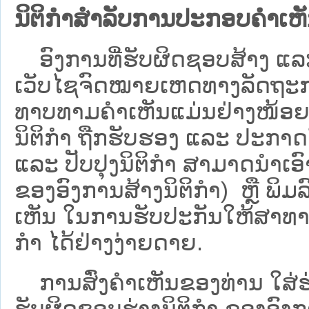
ນິຕິກຳສຳລັບການປະກອບຄຳເຫ
ອົງການທີ່ຮັບຜິດຊອບສ້າງ ແລະ 
ເວັບ​ໄຊຈົດໝາຍເຫດທາງລັດຖະກາ
ທາບທາມຄໍາເຫັນແມ່ນຢ່າງໜ້ອຍ 6
ນິຕິກໍາ ຖືກຮັບຮອງ ແລະ ປະກາດ
ແລະ ປັບປຸງນິຕິກໍາ ສາມາດນຳເອົາຮ
ຂອງອົງການສ້າງນິຕິກຳ) ຫຼື ພິມລົງ
ເຫັນ ໃນການຮັບປະກັນໃຫ້ສາທາລ
ກຳ ໄດ້ຢ່າງງ່າຍດາຍ.
ການສົ່ງຄໍາເຫັນຂອງທ່ານ ໃສ່ຮ່
ຮັບຜິດຊອບຮ່າງນິຕິກຳ ຂອງອົງກາ