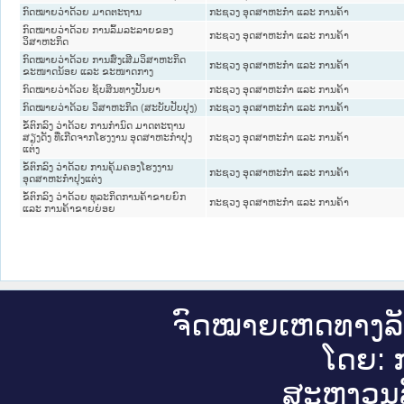
ກົດໝາຍວ່າດ້ວຍ ມາດຕະຖານ
ກະຊວງ ອຸດສາຫະກຳ ແລະ ການຄ້າ
ກົດໝາຍວ່າດ້ວຍ ການລົ້ມລະລາຍຂອງ
ກະຊວງ ອຸດສາຫະກຳ ແລະ ການຄ້າ
ວິສາຫະກິດ
ກົດໝາຍວ່າດ້ວຍ ການສົ່ງເສີມວິສາຫະກິດ
ກະຊວງ ອຸດສາຫະກຳ ແລະ ການຄ້າ
ຂະໜາດນ້ອຍ ແລະ ຂະໜາດກາງ
ກົດໝາຍວ່າດ້ວຍ ຊັບສິນທາງປັນຍາ
ກະຊວງ ອຸດສາຫະກຳ ແລະ ການຄ້າ
ກົດໝາຍວ່າດ້ວຍ ວິສາຫະກິດ (ສະບັບປັບປຸງ)
ກະຊວງ ອຸດສາຫະກຳ ແລະ ການຄ້າ
ຂໍ້ຕົກລົງ ວ່າດ້ວຍ ການກຳນົດ ມາດຕະຖານ
ສຽງດັງ ທີ່ເກີດຈາກໂຮງງານ ອຸດສາຫະກຳປຸງ
ກະຊວງ ອຸດສາຫະກຳ ແລະ ການຄ້າ
ແຕ່ງ
ຂໍ້ຕົກລົງ ວ່າດ້ວຍ ການຄຸ້ມຄອງໂຮງງານ
ກະຊວງ ອຸດສາຫະກຳ ແລະ ການຄ້າ
ອຸດສາຫະກຳປຸງແຕ່ງ
ຂໍ້ຕົກລົງ ວ່າດ້ວຍ ທຸລະກິດການຄ້າຂາຍຍົກ
ກະຊວງ ອຸດສາຫະກຳ ແລະ ການຄ້າ
ແລະ ການຄ້າຂາຍຍ່ອຍ
ຈົດ​ໝາຍ​ເຫດ​ທາງ​ລ
ໂດຍ: ກ
ສະ​ຫງວນ​ລ