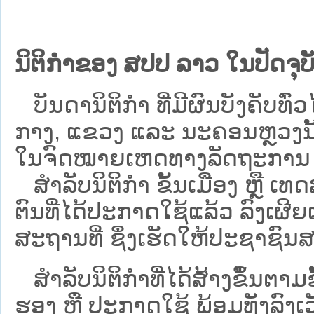
ນິຕິກຳຂອງ ສປປ ລາວ ໃນປັດຈຸບັ
ບັນດານິຕິກໍາ ທີ່ມີຜົນບັງຄັບທົ່ວໄ
ກາງ, ແຂວງ ແລະ ນະຄອນຫຼວງນັ້ນ 
ໃນຈົດໝາຍເຫດທາງລັດຖະການ ເປັ
ສຳລັບນິ​ຕິ​ກຳ ຂັ້ນເມືອງ ຫຼື 
ຕົນທີ່ໄດ້ປະກາດໃຊ້ແລ້ວ ລົງ​ເຜີຍ
ສະຖານທີ່ ຊຶ່ງເຮັດໃຫ້ປະຊາຊົນສາ
ສໍາລັບນິຕິກໍາທີ່ໄດ້ສ້າງຂຶ້ນຕາມ
ຮອງ ຫຼື ປະກາດໃຊ້ ພ້ອມທັງລົງເ