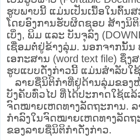
ຮູບພາບນີ້ ແມ່ນເປັນເນື້ອໃນຕົ້
ໂດຍອົງການຮັບຜິດຊອບ ສ້າງນິຕິກ
ເບິ່ງ, ພິມ ແລະ ບັນຈຸລົງ (D
ເຊື່ອມຕໍ່ຢູ່ຂ້າງລຸ່ມ. ນອກຈາກນັ້
ເອກະສານ (word text file) ຊຶ່ງ
ຮູບແບບດັ່ງກ່າວນີ້ ແມ່ນສຳລັບໃຊ້ເປ
ລາຍຊື່ນິຕິກຳທີ່ຢູ່ດ້ານລຸ່ມຂອງ
ບັງຄັບທົ່ວໄປ ທີ່ໄດ້ປະກາດໃຊ້ແລ
ຈົດໝາຍເຫດທາງລັດຖະການ. ລາຍຊ
ກຳລົງໃນຈົດໝາຍເຫດທາງລັດຖະການ ຊ
ຂອງລາຍຊື່ນິຕິກໍາດັ່ງກ່າວ.