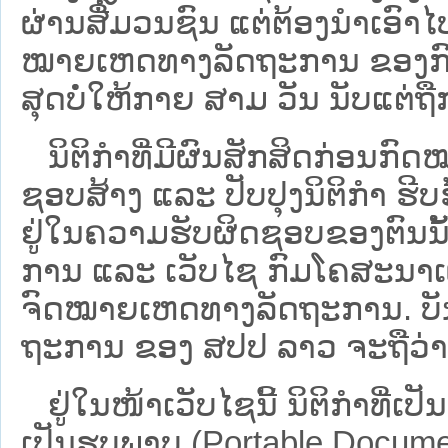
ຜ່ານສື່ມວນຊົນ ແຕ່ຕ້ອງນໍາເອ
ໝາຍ​ເຫດ​ທາງ​ລັດ​ຖະ​ການ​ ຂອ
ສຸດບໍ່ໃຫ້ກາຍ ສາມ ວັນ ນັບແຕ່ຖື
ນິ​ຕິ​ກຳ​ທີ່​ມີ​ຜົນ​ສັກ​ສິດ​ກ່ອນ​ກົດ
ຊອບ​ສ້າງ ແລະ ປັບ​ປຸງນິ​ຕິ​ກຳ ຮີ
ຢູ່ໃນຄວາມຮັບຜິດຊອບຂອງຕົນນັ້ນ
ການ ແລະ ເວັບໄຊ​ ກົມໂຄສະນາເຜ
ຈົດໝາຍເຫດທາງລັດຖະການ. ບັນ​ດາ​ນິ​
ຖະ​ການ ຂອງ ສປ​ປ ລາວ ​ຈະຖື​ວ່າບໍ່​ມີ
ຢູ່ໃນໜ້າ​ເວັບ​ໄຊ​ນີ້ ນິຕິກຳທີ່
ເປັນຮູບພາບ (Portable Documen