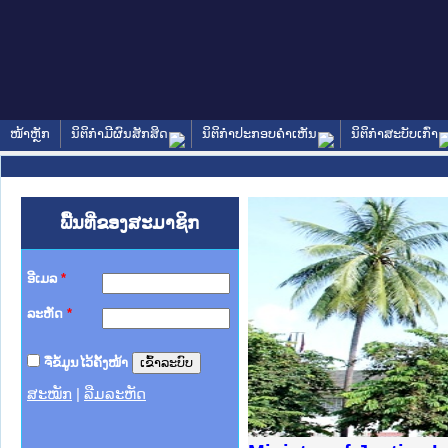
ໜ້າຫຼັກ
ນິຕິກໍາມີຜົນສັກສິດ
ນິຕິກໍາປະກອບຄໍາເຫັນ
ນິຕິກໍາສະບັບເກົ່າ
ພື້ນທີ່ຂອງສະມາຊິກ
ອີເມລ
*
ລະຫັດ
*
ຈື່ຂໍ້ມູນໄວ້ຄັ້ງໜ້າ
ສະໝັກ
|
ລືມລະຫັດ