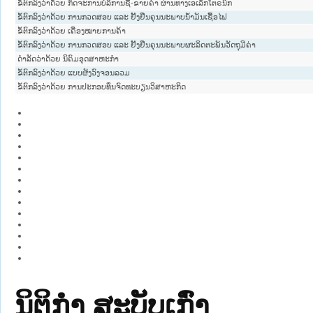
ຂໍ້ຕົກລົງວ່າດ້ວຍ ກິດຈະການບໍລິການຊື້-ຂາຍຄຳ ຜ່ານທາງເອເລັກໂຕຣນິກ
ຂໍ້ຕົກລົງວ່າດ້ວຍ ການກວດສອບ ແລະ ຢັ້ງຢືນຄຸນນະພາບນ້ຳມັນເຊື້ອໄຟ
ຂໍ້ຕົກລົງວ່າດ້ວຍ ເຄື່ອງໝາຍການຄ້າ
ຂໍ້ຕົກລົງວ່າດ້ວຍ ການກວດສອບ ແລະ ຢັ້ງຢືນຄຸນນະພາບຜະລິດຕະພັນວັດຖຸມີຄ່າ
ດຳລັດວ່າດ້ວຍ ນິຄົມອຸດສາຫະກຳ
ຂໍ້ຕົກລົງວ່າດ້ວຍ ແບບຜັງວົງຈອນລວມ
ຂໍ້ຕົກລົງວ່າດ້ວຍ ການປະກອບທຶນຈົດທະບຽນວິສາຫະກິດ
ນິຕິກໍາ ສະບັບເກົ່າ