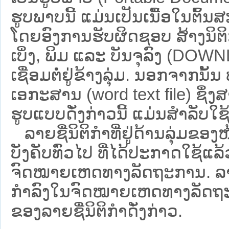
ຮູບພາບນີ້ ແມ່ນເປັນເນື້ອໃນຕົ້
ໂດຍອົງການຮັບຜິດຊອບ ສ້າງນິຕິກ
ເບິ່ງ, ພິມ ແລະ ບັນຈຸລົງ (D
ເຊື່ອມຕໍ່ຢູ່ຂ້າງລຸ່ມ. ນອກຈາກນັ້
ເອກະສານ (word text file) ຊຶ່ງ
ຮູບແບບດັ່ງກ່າວນີ້ ແມ່ນສຳລັບໃຊ້ເປ
ລາຍຊື່ນິຕິກຳທີ່ຢູ່ດ້ານລຸ່ມຂອງ
ບັງຄັບທົ່ວໄປ ທີ່ໄດ້ປະກາດໃຊ້ແລ
ຈົດໝາຍເຫດທາງລັດຖະການ. ລາຍຊ
ກຳລົງໃນຈົດໝາຍເຫດທາງລັດຖະການ ຊ
ຂອງລາຍຊື່ນິຕິກໍາດັ່ງກ່າວ.