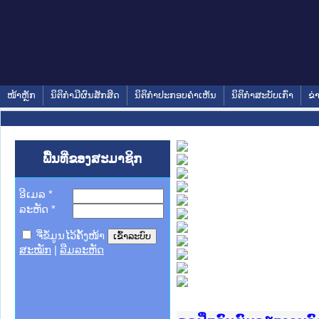
ໜ້າຫຼັກ
ນິຕິກໍາມີຜົນສັກສິດ
ນິຕິກໍາປະກອບຄໍາເຫັນ
ນິຕິກໍາສະບັບເກົ່າ
ຂ່
ພື້ນທີ່ຂອງສະມາຊິກ
ອີເມລ
*
ລະຫັດ
*
ຈື່ຂໍ້ມູນໄວ້ຄັ້ງໜ້າ
ສະໝັກ
|
ລືມລະຫັດ