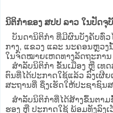
ນິຕິກຳຂອງ ສປປ ລາວ ໃນປັດຈຸບັ
ບັນດານິຕິກໍາ ທີ່ມີຜົນບັງຄັບທົ່ວໄ
ກາງ, ແຂວງ ແລະ ນະຄອນຫຼວງນັ້ນ 
ໃນຈົດໝາຍເຫດທາງລັດຖະການ ເປັ
ສຳລັບນິ​ຕິ​ກຳ ຂັ້ນເມືອງ ຫຼື 
ຕົນທີ່ໄດ້ປະກາດໃຊ້ແລ້ວ ລົງ​ເຜີຍ
ສະຖານທີ່ ຊຶ່ງເຮັດໃຫ້ປະຊາຊົນສາ
ສໍາລັບນິຕິກໍາທີ່ໄດ້ສ້າງຂຶ້ນຕາມ
ຮອງ ຫຼື ປະກາດໃຊ້ ພ້ອມທັງລົງເ