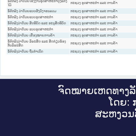
ຂໍ້ຕົກລົງ ວ່າດ້ວຍໂຮງງານອຸດສາຫະກໍາປຸງແຕ່ງ
ກະຊວງ ອຸດສາຫະກຳ ແລະ ການຄ້າ
ໄມ້
ຂໍ້ຕົກລົງ ວ່າດ້ວຍແບບຜັງວົງຈອນລວມ
ກະຊວງ ອຸດສາຫະກຳ ແລະ ການຄ້າ
ຂໍ້ຕົກລົງ ວ່າດ້ວຍແບບອຸດສາຫະກໍາ
ກະຊວງ ອຸດສາຫະກຳ ແລະ ການຄ້າ
ຂໍ້ຕົກລົງວ່າດ້ວຍ ສິດທິບັດ ແລະ ອະນຸສິດທິບັດ
ກະຊວງ ອຸດສາຫະກຳ ແລະ ການຄ້າ
ຂໍ້ຕົກລົງວ່າດ້ວຍ ແບບອຸດສາຫະກໍາ
ກະຊວງ ອຸດສາຫະກຳ ແລະ ການຄ້າ
ຂໍ້ຕົກລົງວ່າດ້ວຍ ເຄື່ອງໝາຍການຄ້າ
ກະຊວງ ອຸດສາຫະກຳ ແລະ ການຄ້າ
ຂໍ້ຕົກລົງວ່າດ້ວຍ ລິຂະສິດ ແລະ ສິດກ່ຽວຂ້ອງ
ກະຊວງ ອຸດສາຫະກຳ ແລະ ການຄ້າ
ກັບລິຂະສິດ
ຂໍ້ຕົກລົງວ່າດ້ວຍ ຖິ່ນກໍາເນີດ
ກະຊວງ ອຸດສາຫະກຳ ແລະ ການຄ້າ
ຈົດ​ໝາຍ​ເຫດ​ທາງ​ລ
ໂດຍ: ກ
ສະ​ຫງວນ​ລ