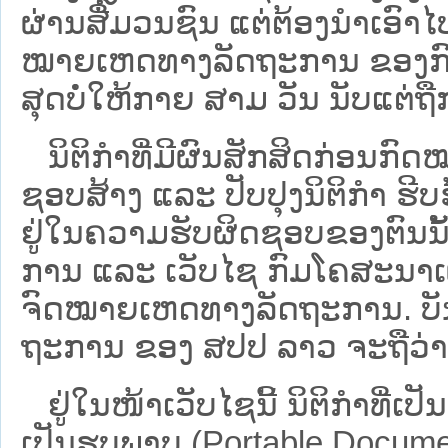
ຜ່ານສື່ມວນຊົນ ແຕ່ຕ້ອງນໍາເອ
ໝາຍ​ເຫດ​ທາງ​ລັດ​ຖະ​ການ​ ຂອ
ສຸດບໍ່ໃຫ້ກາຍ ສາມ ວັນ ນັບແຕ່ຖື
ນິ​ຕິ​ກຳ​ທີ່​ມີ​ຜົນ​ສັກ​ສິດ​ກ່ອນ​ກົດ
ຊອບ​ສ້າງ ແລະ ປັບ​ປຸງນິ​ຕິ​ກຳ ຮີ
ຢູ່ໃນຄວາມຮັບຜິດຊອບຂອງຕົນນັ້ນ
ການ ແລະ ເວັບໄຊ​ ກົມໂຄສະນາເຜ
ຈົດໝາຍເຫດທາງລັດຖະການ. ບັນ​ດາ​ນິ​
ຖະ​ການ ຂອງ ສປ​ປ ລາວ ​ຈະຖື​ວ່າບໍ່​ມີ
ຢູ່ໃນໜ້າ​ເວັບ​ໄຊ​ນີ້ ນິຕິກຳທີ່
ເປັນຮູບພາບ (Portable Documen