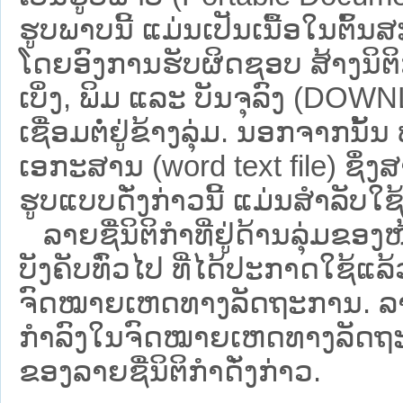
ຮູບພາບນີ້ ແມ່ນເປັນເນື້ອໃນຕົ້
ໂດຍອົງການຮັບຜິດຊອບ ສ້າງນິຕິກ
ເບິ່ງ, ພິມ ແລະ ບັນຈຸລົງ (D
ເຊື່ອມຕໍ່ຢູ່ຂ້າງລຸ່ມ. ນອກຈາກນັ້
ເອກະສານ (word text file) ຊຶ່ງ
ຮູບແບບດັ່ງກ່າວນີ້ ແມ່ນສຳລັບໃຊ້ເປ
ລາຍຊື່ນິຕິກຳທີ່ຢູ່ດ້ານລຸ່ມຂອງ
ບັງຄັບທົ່ວໄປ ທີ່ໄດ້ປະກາດໃຊ້ແລ
ຈົດໝາຍເຫດທາງລັດຖະການ. ລາຍຊ
ກຳລົງໃນຈົດໝາຍເຫດທາງລັດຖະການ ຊ
ຂອງລາຍຊື່ນິຕິກໍາດັ່ງກ່າວ.