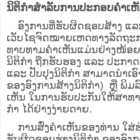
ນິຕິກຳສຳລັບການປະກອບຄຳເຫ
ອົງການທີ່ຮັບຜິດຊອບສ້າງ ແລະ 
ເວັບ​ໄຊຈົດໝາຍເຫດທາງລັດຖະກາ
ທາບທາມຄໍາເຫັນແມ່ນຢ່າງໜ້ອຍ 6
ນິຕິກໍາ ຖືກຮັບຮອງ ແລະ ປະກາດ
ແລະ ປັບປຸງນິຕິກໍາ ສາມາດນຳເອົາຮ
ຂອງອົງການສ້າງນິຕິກຳ) ຫຼື ພິມລົງ
ເຫັນ ໃນການຮັບປະກັນໃຫ້ສາທາລ
ກຳ ໄດ້ຢ່າງງ່າຍດາຍ.
ການສົ່ງຄໍາເຫັນຂອງທ່ານ ໃສ່ຮ່
ຮັບຜິດຊອບຮ່າງນິຕິກຳ ຂອງອົງກາ