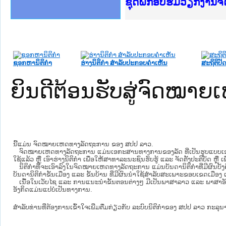
Ministry of Justice 
ເຜີຍແຜ່ວັບໄຊຈົດໝາຍເ
ກະຊວງຍຸຕິທຳ
ຊຸດຝຶກອົບຮົມວຽກງານ
ກອງປະຊຸມທົບທວນຄືນກ
ຝຶກອົບຮົມ ຜູ່ປະສານ
ຝຶກອົບຮົມ ຜູ່ປະສານງ
ເຜີຍແຜ່ແອັບກົດໝາຍລ
ເຜີຍແຜ່ແອັບກົດໝາຍລາ
ຍົກລະດັບວຽກງານຈົດໝ
ຊຸດຝຶກອົບຮົມວຽກງານ
ຊອກຫານິຕິກໍາ
ຮ່າງນິຕິກໍາ ສໍາລັບປະກອບຄໍາເຫັນ
ສະຖິຕິປັດ
ຍິນດີຕ້ອນຮັບສູ່ຈົດໝ
ນີ້ແມ່ນ ຈົດໝາຍເຫດທາງລັດຖະການ ຂອງ ສປປ ລາວ.
ຈົດໝາຍເຫດທາງລັດຖະການ ແມ່ນ​ເອ​ກະ​ສານ​ທາງ​ການ​ຂອງ​ລັດ ທີ່​ເປັນ​ຮູບ​ແບບ​ເອ​ເລັກ​ໂຕ​
ໃຊ້ແລ້ວ ຫຼື ເອົາຮ່າງນິຕິກໍາ ເພື່ອໃຫ້​ສາ​ທາ​ລະ​ນະ​ຊົນ​ຮັບ​ຮູ້ ແລະ ຈັດ​ຕັ້ງ​ປະ​ຕິ​ບັດ ຫ
ນິ​ຕິ​ກຳ​ທີ່​ຈະ​ເອົາ​ລົງ​ໃນ​ຈົດ​ໝາຍ​ເຫດ​ທາງ​ລັດ​ຖະ​ການ ​ແມ່ນ​ບັນ​ດາ​ນິ​ຕິ​ກຳ​ທີ່​ມີ​ຜົນ​ບັງ​
ບັນ​ດານິ​ຕິ​ກຳ​ຂັ້ນ​ເມືອງ ແລະ ຂັ້ນ​ບ້ານ ​ທີ່​ມີ​ຜົນ​ນຳ​ໃຊ້​ສຳ​ລັບ​ສະ​ເພາະ​ຂອບ​ເຂດ​ເມືອງ 
ເນື້ອໃນ​ເວັບ​ໄຊ​ ແລະ ການແນະນໍາຂັ້ນຕອນຕ່າງໆ ມີເປັນພາສາລາວ ແລະ ພາສາອັ
ອັງກິດແມ່ນແປບໍ່ເປັນທາງການ.
ສໍາລັບທ່ານທີ່ຕ້ອງການເຂົ້າໃຈເພີ່ມຕື່ມກ່ຽວກັບ ລະບົບນິຕິກຳຂອງ ສປປ ລາວ ກະລຸນາເຂົ