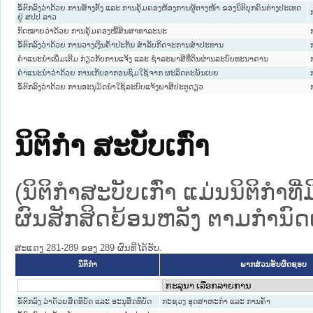
ຂໍ້ຕົກລົງວ່າດ້ວຍ ການສ້າງຕັ້ງ ແລະ ການຄຸ້ມຄອງຫ້ອງການຜູ້ຕາງໜ້າ ຂອງນິຕິບຸກຄົນຕ່າງປະເທດ
ຢູ່ ສປປ ລາວ
ກົດໝາຍວ່າດ້ວຍ ການຄຸ້ມຄອງໜີ້ສິນສາທາລະນະ
ຂໍ້ຕົກລົງວ່າດ້ວຍ ການວາງເງິນຄໍ້າປະກັນ ສຳລັບກິດຈະການສຳປະທານ
ຄຳແນະນຳເພີ່ມເຕີມ ກ່ຽວກັບການແຈ້ງ ແລະ ຊຳລະພາສີທີ່ດິນຜ່ານລະບົບທະນາຄານ
ຄຳແນະນຳວ່າດ້ວຍ ການເກັບອາກອນຊົມໃຊ້ຈາກ ຜະລິດຕະພັນເບຍ
ຂໍ້ຕົກລົງວ່າດ້ວຍ ການອະນຸມັດນຳໃຊ້ລະບົບແຈ້ງພາສີປະຕູດຽວ
ນິຕິກໍາ ສະບັບເກົ່າ
(ນິຕິກໍາສະບັບເກົ່າ ແມ່ນນິຕິກໍາ
ຜົນສັກສິດຍ້ອນຫລັງ ຕາມກໍານົດເວ
ສະແດງ 281-289 ຂອງ 289 ຜົນທີ່ໄດ້ຮັບ.
ນິຕິກໍາ
ພາກສ່ວນຮັບຜິດຊອບ
ຂໍ້ຕົກລົງ ວ່າດ້ວຍສິດທິບັດ ແລະ ອະນຸສິດທິບັດ
ກະຊວງ ອຸດສາຫະກຳ ແລະ ການຄ້າ