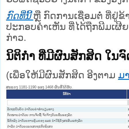
ກົດທີ່ນີ້
ຫຼື ກົດການເຊື່ອມຕໍ່ ທີ່ຢູ່
ປະກອບຄຳເຫັນ ທີ່ໄດ້ຖືກພີມເຜີຍ
ກ່າວ.
ນິຕິກໍາ ທີ່ມີຜົນສັກສິດ
(ເພື່ອໃຫ້ມີຜົນສັກສິດ ອີງຕາມ
ມາ
ສະແດງ 1181-1190 ຂອງ 1468 ຜົນທີ່ໄດ້ຮັບ.
ນິຕິກໍາ
ລັດຖະບັນຍັດ ວ່າດ້ວຍຄ່າທຳນຽມທາງ
ກົດໝາຍວ່າດ້ວຍ ການຈັດຊື້-ຈັດຈ້າງດ້ວຍທຶນຂອງລັດ
ຂໍ້ຕົກລົງ ວ່າດ້ວຍການຄຸ້ມຄອງ ແລະ ນຳໃຊ້ຄັງສະສົມແຫ່ງລັດ
ດຳລັດ ວ່າດ້ວຍເຂດເສດຖະກິດພິເສດ