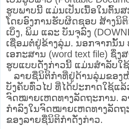
ຮູບພາບນີ້ ແມ່ນເປັນເນື້ອໃນຕົ້
ໂດຍອົງການຮັບຜິດຊອບ ສ້າງນິຕິກ
ເບິ່ງ, ພິມ ແລະ ບັນຈຸລົງ (D
ເຊື່ອມຕໍ່ຢູ່ຂ້າງລຸ່ມ. ນອກຈາກນັ້
ເອກະສານ (word text file) ຊຶ່ງ
ຮູບແບບດັ່ງກ່າວນີ້ ແມ່ນສຳລັບໃຊ້ເປ
ລາຍຊື່ນິຕິກຳທີ່ຢູ່ດ້ານລຸ່ມຂອງ
ບັງຄັບທົ່ວໄປ ທີ່ໄດ້ປະກາດໃຊ້ແລ
ຈົດໝາຍເຫດທາງລັດຖະການ. ລາຍຊ
ກຳລົງໃນຈົດໝາຍເຫດທາງລັດຖະການ ຊ
ຂອງລາຍຊື່ນິຕິກໍາດັ່ງກ່າວ.