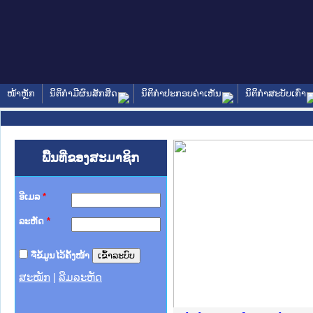
ໜ້າຫຼັກ
ນິຕິກໍາມີຜົນສັກສິດ
ນິຕິກໍາປະກອບຄໍາເຫັນ
ນິຕິກໍາສະບັບເກົ່າ
ພື້ນທີ່ຂອງສະມາຊິກ
ອີເມລ
*
ລະຫັດ
*
ຈື່ຂໍ້ມູນໄວ້ຄັ້ງໜ້າ
ສະໝັກ
|
ລືມລະຫັດ