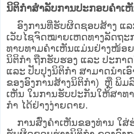
ນິຕິກຳສຳລັບການປະກອບຄຳເຫ
ອົງການທີ່ຮັບຜິດຊອບສ້າງ ແລະ 
ເວັບ​ໄຊຈົດໝາຍເຫດທາງລັດຖະກາ
ທາບທາມຄໍາເຫັນແມ່ນຢ່າງໜ້ອຍ 6
ນິຕິກໍາ ຖືກຮັບຮອງ ແລະ ປະກາດ
ແລະ ປັບປຸງນິຕິກໍາ ສາມາດນຳເອົາຮ
ຂອງອົງການສ້າງນິຕິກຳ) ຫຼື ພິມລົງ
ເຫັນ ໃນການຮັບປະກັນໃຫ້ສາທາລ
ກຳ ໄດ້ຢ່າງງ່າຍດາຍ.
ການສົ່ງຄໍາເຫັນຂອງທ່ານ ໃສ່ຮ່
ຮັບຜິດຊອບຮ່າງນິຕິກຳ ຂອງອົງກາ