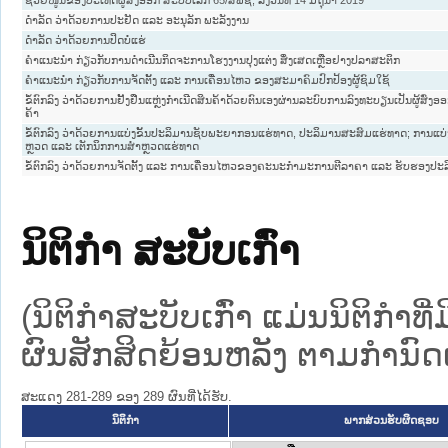
ຊ່ວຍໜູນຂອງປະເທດຜູ້ສົ່ງອອກ ສະບັບເລກ 65/ສພຊ, ລົງວັນທີ 14 ມິຖຸນາ 2019
ດໍາລັດ ວ່າດ້ວຍການປະຢັດ ແລະ ອະນຸລັກ ພະລັງງານ
ດໍາລັດ ວ່າດ້ວຍການປິດບໍ່ແຮ່
ຄໍາແນະນໍາ ກ່ຽວກັບການດໍາເນີນກິດຈະການໂຮງງານປຸງແຕ່ງ ສິ່ງເສດເຫຼືອຢາງປລາສະຕິກ
ຄໍາແນະນຳ ກ່ຽວກັບການຈັດຕັ້ງ ແລະ ການເຄື່ອນໄຫວ ຂອງສະມາຄົມປົກປ້ອງຜູ້ຊົມໃຊ້
ຂໍ້ຕົກລົງ ວ່າດ້ວຍການຢັ້ງຢືນແຫຼ່ງກໍາເນີດສິນຄ້າດ້ວຍຕົນເອງຜ່ານລະບົບການລົງທະບຽນເປັນຜູ້ສົ່
ຄ້າ
ຂໍ້ຕົກລົງ ວ່າດ້ວຍການແບ່ງຂັ້ນປະລິມານຊັບພະຍາກອນແຮ່ທາດ, ປະລິມານສະສົມແຮ່ທາດ; ການແບ່ງ
ຫຼວດ ແລະ ເຕັກນິກການສໍາຫຼວດແຮ່ທາດ
ຂໍ້ຕົກລົງ ວ່າດ້ວຍການຈັດຕັ້ງ ແລະ ການເຄື່ອນໄຫວຂອງຄະນະກໍາມະການຕີລາຄາ ແລະ ຮັບຮອງປ
ນິຕິກໍາ ສະບັບເກົ່າ
(ນິຕິກໍາສະບັບເກົ່າ ແມ່ນນິຕິກໍາ
ຜົນສັກສິດຍ້ອນຫລັງ ຕາມກໍານົດເວ
ສະແດງ 281-289 ຂອງ 289 ຜົນທີ່ໄດ້ຮັບ.
ນິຕິກໍາ
ພາກສ່ວນຮັບຜິດຊອບ