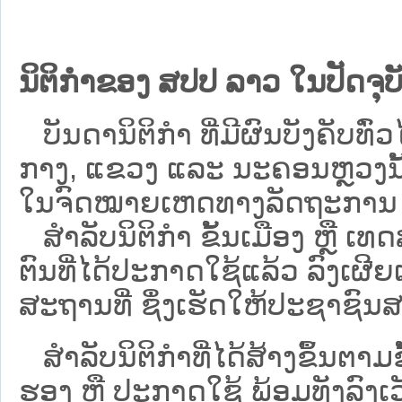
ນິຕິກຳຂອງ ສປປ ລາວ ໃນປັດຈຸບັ
ບັນດານິຕິກໍາ ທີ່ມີຜົນບັງຄັບທົ່ວໄ
ກາງ, ແຂວງ ແລະ ນະຄອນຫຼວງນັ້ນ 
ໃນຈົດໝາຍເຫດທາງລັດຖະການ ເປັ
ສຳລັບນິ​ຕິ​ກຳ ຂັ້ນເມືອງ ຫຼື 
ຕົນທີ່ໄດ້ປະກາດໃຊ້ແລ້ວ ລົງ​ເຜີຍ
ສະຖານທີ່ ຊຶ່ງເຮັດໃຫ້ປະຊາຊົນສາ
ສໍາລັບນິຕິກໍາທີ່ໄດ້ສ້າງຂຶ້ນຕາມ
ຮອງ ຫຼື ປະກາດໃຊ້ ພ້ອມທັງລົງເ