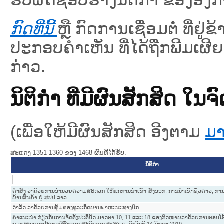
ກົດທີ່ນີ້
ຫຼື ກົດການເຊື່ອມຕໍ່ ທີ່ຢູ່
ປະກອບຄຳເຫັນ ທີ່ໄດ້ຖືກພີມເຜີຍ
ກ່າວ.
ນິຕິກໍາ ທີ່ມີຜົນສັກສິດ
(ເພື່ອໃຫ້ມີຜົນສັກສິດ ອີງຕາມ
ມາ
ສະແດງ 1351-1360 ຂອງ 1468 ຜົນທີ່ໄດ້ຮັບ.
ນິຕິກໍາ
ຄໍາສັ່ງ ວ່າດ້ວຍການອໍານວຍຄວາມສະດວກ ໃຫ້ແກ່ການນໍາເຂົ້າ-ສົ່ງອອກ, ການນໍາເຂົ້າຊົ່ວຄາວ, ກ
ຍ້ານສິນຄ້າ ຢູ່ ສປປ ລາວ
ດໍາລັດ ວ່າດ້ວຍການຄຸ້ມຄອງທຸລະກິດຍານພາຫະນະທາງບົກ
ຄໍາແນະນໍາ ກ່ຽວກັບການຈັດຕັ້ງປະຕິບັດ ມາດຕາ 10, 11 ແລະ 18 ຂອງກົດໝາຍວ່າດ້ວຍການຕອບໂ