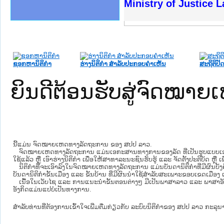
ງລັດຖະການໃຫ້ຜູ້ປະສານງານ
້ງປະຕິບັດວຽກງານຈົດໝາຍເຫດ
ງານຈົດໝາຍເຫດທາງລັດຖະການ
ງານຈົດໝາຍເຫດທາງລັດຖະການ
ລະ ເວັບໄຊຈົດໝາຍເຫດທາງ
ລະ ເວັບໄຊຈົດໝາຍເຫດທາງ
ຍເຫດທາງລັດຖະການ ໃຫ້ຜູ້
ຍເຫດທາງລັດຖະການ ໃຫ້ຜູ້
Ministry of Justice 
ຄານສັນຕິບານປະຊາຊົນ
າຄານຕຳຫຼວດປະຊາຊົນ
ຊາຊົນ ພາກເໜືອ
ຊາຊົນ ພາກກາງ
ພາກເໜືອ
າກກາງ
ຖະການ
າກໃຕ້
ຊອກຫານິຕິກໍາ
ຮ່າງນິຕິກໍາ ສໍາລັບປະກອບຄໍາເຫັນ
ສະຖິຕິປັດ
ຍິນດີຕ້ອນຮັບສູ່ຈົດໝ
ນີ້ແມ່ນ ຈົດໝາຍເຫດທາງລັດຖະການ ຂອງ ສປປ ລາວ.
ຈົດໝາຍເຫດທາງລັດຖະການ ແມ່ນ​ເອ​ກະ​ສານ​ທາງ​ການ​ຂອງ​ລັດ ທີ່​ເປັນ​ຮູບ​ແບບ​ເອ​ເລັກ​ໂຕ​
ໃຊ້ແລ້ວ ຫຼື ເອົາຮ່າງນິຕິກໍາ ເພື່ອໃຫ້​ສາ​ທາ​ລະ​ນະ​ຊົນ​ຮັບ​ຮູ້ ແລະ ຈັດ​ຕັ້ງ​ປະ​ຕິ​ບັດ ຫ
ນິ​ຕິ​ກຳ​ທີ່​ຈະ​ເອົາ​ລົງ​ໃນ​ຈົດ​ໝາຍ​ເຫດ​ທາງ​ລັດ​ຖະ​ການ ​ແມ່ນ​ບັນ​ດາ​ນິ​ຕິ​ກຳ​ທີ່​ມີ​ຜົນ​ບັງ​
ບັນ​ດານິ​ຕິ​ກຳ​ຂັ້ນ​ເມືອງ ແລະ ຂັ້ນ​ບ້ານ ​ທີ່​ມີ​ຜົນ​ນຳ​ໃຊ້​ສຳ​ລັບ​ສະ​ເພາະ​ຂອບ​ເຂດ​ເມືອງ 
ເນື້ອໃນ​ເວັບ​ໄຊ​ ແລະ ການແນະນໍາຂັ້ນຕອນຕ່າງໆ ມີເປັນພາສາລາວ ແລະ ພາສາອັ
ອັງກິດແມ່ນແປບໍ່ເປັນທາງການ.
ສໍາລັບທ່ານທີ່ຕ້ອງການເຂົ້າໃຈເພີ່ມຕື່ມກ່ຽວກັບ ລະບົບນິຕິກຳຂອງ ສປປ ລາວ ກະລຸນາເຂົ