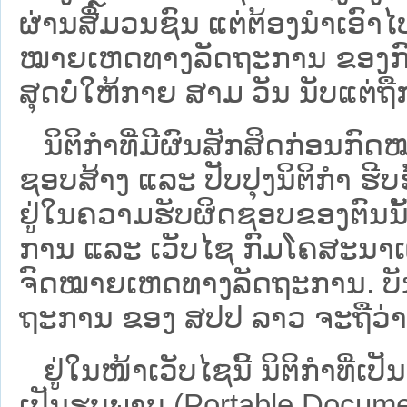
ຜ່ານສື່ມວນຊົນ ແຕ່ຕ້ອງນໍາເອ
ໝາຍ​ເຫດ​ທາງ​ລັດ​ຖະ​ການ​ ຂອ
ສຸດບໍ່ໃຫ້ກາຍ ສາມ ວັນ ນັບແຕ່ຖື
ນິ​ຕິ​ກຳ​ທີ່​ມີ​ຜົນ​ສັກ​ສິດ​ກ່ອນ​ກົດ
ຊອບ​ສ້າງ ແລະ ປັບ​ປຸງນິ​ຕິ​ກຳ ຮີ
ຢູ່ໃນຄວາມຮັບຜິດຊອບຂອງຕົນນັ້ນ
ການ ແລະ ເວັບໄຊ​ ກົມໂຄສະນາເຜ
ຈົດໝາຍເຫດທາງລັດຖະການ. ບັນ​ດາ​ນິ​
ຖະ​ການ ຂອງ ສປ​ປ ລາວ ​ຈະຖື​ວ່າບໍ່​ມີ
ຢູ່ໃນໜ້າ​ເວັບ​ໄຊ​ນີ້ ນິຕິກຳທີ່
ເປັນຮູບພາບ (Portable Documen