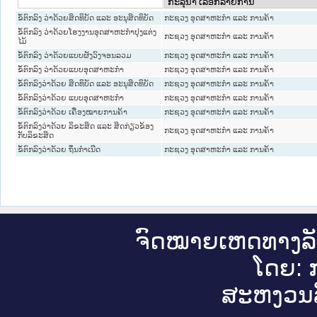
ຂໍ້ຕົກລົງ ວ່າດ້ວຍສິດທິບັດ ແລະ ອະນຸສິດທິບັດ
ກະຊວງ ອຸດສາຫະກຳ ແລະ ການຄ້າ
ຂໍ້ຕົກລົງ ວ່າດ້ວຍໂຮງງານອຸດສາຫະກໍາປຸງແຕ່ງ
ກະຊວງ ອຸດສາຫະກຳ ແລະ ການຄ້າ
ໄມ້
ຂໍ້ຕົກລົງ ວ່າດ້ວຍແບບຜັງວົງຈອນລວມ
ກະຊວງ ອຸດສາຫະກຳ ແລະ ການຄ້າ
ຂໍ້ຕົກລົງ ວ່າດ້ວຍແບບອຸດສາຫະກໍາ
ກະຊວງ ອຸດສາຫະກຳ ແລະ ການຄ້າ
ຂໍ້ຕົກລົງວ່າດ້ວຍ ສິດທິບັດ ແລະ ອະນຸສິດທິບັດ
ກະຊວງ ອຸດສາຫະກຳ ແລະ ການຄ້າ
ຂໍ້ຕົກລົງວ່າດ້ວຍ ແບບອຸດສາຫະກໍາ
ກະຊວງ ອຸດສາຫະກຳ ແລະ ການຄ້າ
ຂໍ້ຕົກລົງວ່າດ້ວຍ ເຄື່ອງໝາຍການຄ້າ
ກະຊວງ ອຸດສາຫະກຳ ແລະ ການຄ້າ
ຂໍ້ຕົກລົງວ່າດ້ວຍ ລິຂະສິດ ແລະ ສິດກ່ຽວຂ້ອງ
ກະຊວງ ອຸດສາຫະກຳ ແລະ ການຄ້າ
ກັບລິຂະສິດ
ຂໍ້ຕົກລົງວ່າດ້ວຍ ຖິ່ນກໍາເນີດ
ກະຊວງ ອຸດສາຫະກຳ ແລະ ການຄ້າ
ຈົດ​ໝາຍ​ເຫດ​ທາງ​ລ
ໂດຍ: ກ
ສະ​ຫງວນ​ລ