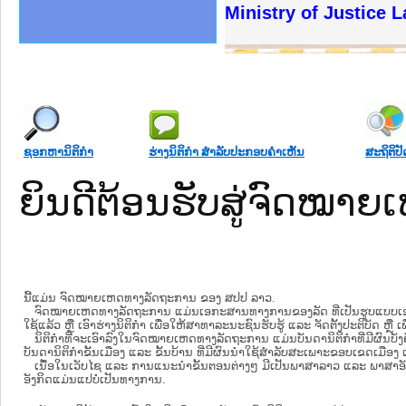
ງລັດຖະການໃຫ້ຜູ້ປະສານງານ
້ງປະຕິບັດວຽກງານຈົດໝາຍເຫດ
ງານຈົດໝາຍເຫດທາງລັດຖະການ
ງານຈົດໝາຍເຫດທາງລັດຖະການ
ລະ ເວັບໄຊຈົດໝາຍເຫດທາງ
ລະ ເວັບໄຊຈົດໝາຍເຫດທາງ
ຍເຫດທາງລັດຖະການ ໃຫ້ຜູ້
ຍເຫດທາງລັດຖະການ ໃຫ້ຜູ້
Ministry of Justice 
ຄານສັນຕິບານປະຊາຊົນ
າຄານຕຳຫຼວດປະຊາຊົນ
ຊາຊົນ ພາກເໜືອ
ຊາຊົນ ພາກກາງ
ພາກເໜືອ
າກກາງ
ຖະການ
າກໃຕ້
ຊອກຫານິຕິກໍາ
ຮ່າງນິຕິກໍາ ສໍາລັບປະກອບຄໍາເຫັນ
ສະຖິຕິປັ
ຍິນດີຕ້ອນຮັບສູ່ຈົດໝ
ນີ້ແມ່ນ ຈົດໝາຍເຫດທາງລັດຖະການ ຂອງ ສປປ ລາວ.
ຈົດໝາຍເຫດທາງລັດຖະການ ແມ່ນ​ເອ​ກະ​ສານ​ທາງ​ການ​ຂອງ​ລັດ ທີ່​ເປັນ​ຮູບ​ແບບ​ເອ​ເລັກ​ໂຕ​
ໃຊ້ແລ້ວ ຫຼື ເອົາຮ່າງນິຕິກໍາ ເພື່ອໃຫ້​ສາ​ທາ​ລະ​ນະ​ຊົນ​ຮັບ​ຮູ້ ແລະ ຈັດ​ຕັ້ງ​ປະ​ຕິ​ບັດ ຫ
ນິ​ຕິ​ກຳ​ທີ່​ຈະ​ເອົາ​ລົງ​ໃນ​ຈົດ​ໝາຍ​ເຫດ​ທາງ​ລັດ​ຖະ​ການ ​ແມ່ນ​ບັນ​ດາ​ນິ​ຕິ​ກຳ​ທີ່​ມີ​ຜົນ​ບັງ​
ບັນ​ດານິ​ຕິ​ກຳ​ຂັ້ນ​ເມືອງ ແລະ ຂັ້ນ​ບ້ານ ​ທີ່​ມີ​ຜົນ​ນຳ​ໃຊ້​ສຳ​ລັບ​ສະ​ເພາະ​ຂອບ​ເຂດ​ເມືອງ 
ເນື້ອໃນ​ເວັບ​ໄຊ​ ແລະ ການແນະນໍາຂັ້ນຕອນຕ່າງໆ ມີເປັນພາສາລາວ ແລະ ພາສາອັ
ອັງກິດແມ່ນແປບໍ່ເປັນທາງການ.