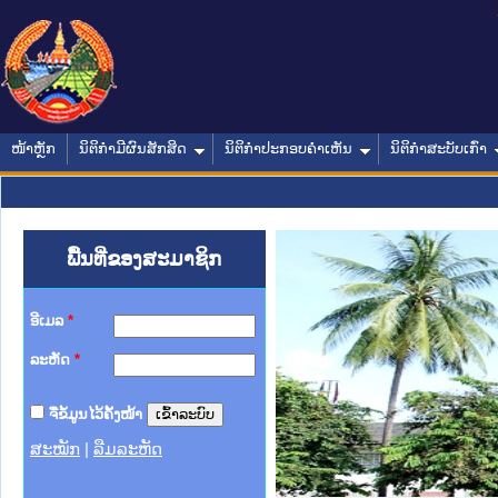
ໜ້າຫຼັກ
ນິຕິກໍາມີຜົນສັກສິດ
ນິຕິກໍາປະກອບຄໍາເຫັນ
ນິຕິກໍາສະບັບເກົ່າ
ພື້ນທີ່ຂອງສະມາຊິກ
ອີເມລ
*
ລະຫັດ
*
ຈື່ຂໍ້ມູນໄວ້ຄັ້ງໜ້າ
ສະໝັກ
|
ລືມລະຫັດ