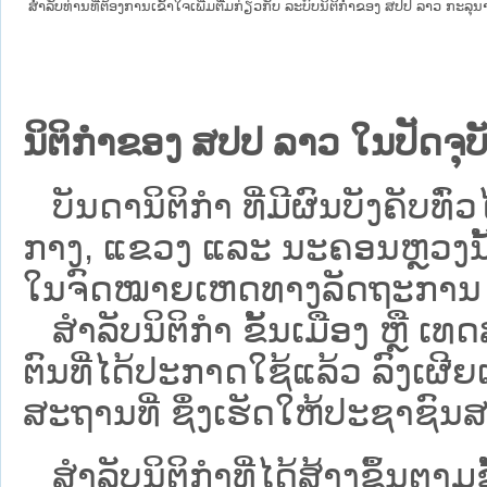
ສໍາລັບທ່ານທີ່ຕ້ອງການເຂົ້າໃຈເພີ່ມຕື່ມກ່ຽວກັບ ລະບົບນິຕິກຳຂອງ ສປປ ລາວ ກະລຸນາເຂົ
ນິຕິກຳຂອງ ສປປ ລາວ ໃນປັດຈຸບັ
ບັນດານິຕິກໍາ ທີ່ມີຜົນບັງຄັບທົ່ວໄ
ກາງ, ແຂວງ ແລະ ນະຄອນຫຼວງນັ້ນ 
ໃນຈົດໝາຍເຫດທາງລັດຖະການ ເປັ
ສຳລັບນິ​ຕິ​ກຳ ຂັ້ນເມືອງ ຫຼື 
ຕົນທີ່ໄດ້ປະກາດໃຊ້ແລ້ວ ລົງ​ເຜີຍ
ສະຖານທີ່ ຊຶ່ງເຮັດໃຫ້ປະຊາຊົນສາ
ສໍາລັບນິຕິກໍາທີ່ໄດ້ສ້າງຂຶ້ນຕາມ