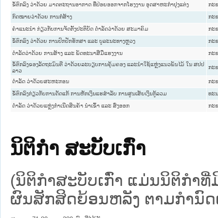
ຂໍ້ຕົກລົງ ວ່າດ້ວຍ ມາດຕະຖານອາກາດ ທີ່ປ່ອຍອອກຈາກໂຮງງານ ອຸດສາຫະກຳປຸງແຕ່ງ
ກະຊ
ກົດໝາຍວ່າດ້ວຍ ການກໍ່ສ້າງ
ກະຊ
ຄຳແນະນຳ ກ່ຽວກັບການຈັດຕັ້ງປະຕິບັດ ດຳລັດວ່າດ້ວຍ ສະມາຄົມ
ກະຊ
ຂໍ້ຕົກລົງ ວ່າດ້ວຍ ການປົກປັກຮັກສາ ແລະ ບູລະນະທາງຫຼວງ
ກະຊ
ດໍາລັດວ່າດ້ວຍ ການສ້າງ ແລະ ພັດທະນາສີມືແຮງງານ
ກະຊ
ຂໍ້ຕົກລົງຂອງລັດຖະມົນຕີ ວ່າດ້ວຍລະບຽບການຄຸ້ມຄອງ ແລະນໍາໃຊ້ແຫຼ່ງແນວພັນໄມ້ ໃນ ສປປ
ກະຊ
ລາວ
ດໍາລັດ ວ່າດ້ວຍສະຫະກອນ
ກະຊ
ຂໍ້ຕົກລົງກ່ຽວກັບການດັດແກ້ ການຫັກເງິນແຮສໍາລັບ ການສູນເສັຍເງິນກູ້ລວມ
ທະນ
ດໍາລັດ ວ່າດ້ວຍແຫຼ່ງກໍາເນີດສິນຄ້າ ນໍາເຂົ້າ ແລະ ສົ່ງອອກ
ກະຊ
ນິຕິກໍາ ສະບັບເກົ່າ
(ນິຕິກໍາສະບັບເກົ່າ ແມ່ນນິຕິກໍາ
ຜົນສັກສິດຍ້ອນຫລັງ ຕາມກໍານົດເວ