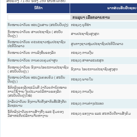
ສະແດງ 71-80 ຂອງ 289 ຜົນທີ່ໄດ້ຮັບ.
ນິຕິກໍາ
ພາກສ່ວນຮັບຜິດຊອບ
ກົດໝາຍວ່າດ້ວຍ ທະບຽນສານ (ສະບັບປັບປຸງ)
ກະຊວງ ຍຸຕິທໍາ
ກົດໝາຍວ່າດ້ວຍ ສານປະຊາຊົນ ( ສະບັບ
ສານປະຊາຊົນສູງສຸດ
ປັບປຸງ )
ກົດໝາຍວ່າດ້ວຍ ຄະນະຊາວໜຸ່ມປະຊາຊົນ
ສູນກາງຊາວໜຸ່ມປະຊາຊົນປະຕິວັດລາວ
ປະຕິວັດລາວ
ກົດໝາຍວ່າດ້ວຍ ການລົງທຶນຂອງລັດ
ກະຊວງ ການເງິນ
ກົດໝາຍວ່າດ້ວຍ ການຄວບຄຸມຢາສູບ
ກະຊວງ ສາທາລະນະສຸກ
ກົດໝາຍວ່າດ້ວຍ ອົງການໄອຍະການປະຊາຊົນ
ອົງການ ໄອຍະການປະຊາຊົນສູງສຸດ
( ສະບັບປັບປຸງ )
ກົດ​ໝາຍວ່າ​ດ້ວຍ ທະບຽນຄອບຄົວ ( ສະ​ບັບ​
ກະຊວງ ພາຍໃນ
ປັບ​ປຸງ )
ຂໍ້ຕົກລົງຂອງລັດຖະມົນຕີ ວ່າດ້ວຍກຳນົດໝາຍ
ການໃຊ້ຈ່າຍ ງົບປະມານບໍລິຫານຂອງລັດ
ກະຊວງ ການເງິນ
(ສະບັບປັບປຸງໃໝ່)
ດຳລັດວ່າດ້ວຍ ອົງການຈັດຕັ້ງສາກົນທີ່ບໍ່ສັງກັດ
ກະຊວງ ການຕ່າງປະເທດ
ລັດຖະບານ
ຂໍ້ຕົກລົງວ່າດ້ວຍການສ້າງຕັ້ງ ແລະ ຄຸ້ມຄອງ
ກະຊວງ ແຮງງານ ແລະ ສະຫວັດດີການສັງຄົມ
ວິສາຫະກິດບໍລິການຈັດຫາງານ