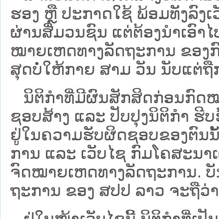
ຮອງ ຫຼື ປະກາດໃຊ້ ພ້ອມທັງລົງເ
ຜ່ານສື່ມວນຊົນ ແຕ່ຕ້ອງນໍາເອ
ໝາຍ​ເຫດ​ທາງ​ລັດ​ຖະ​ການ​ ຂອ
ສຸດບໍ່ໃຫ້ກາຍ ສາມ ວັນ ນັບແຕ່ຖື
ນິ​ຕິ​ກຳ​ທີ່​ມີ​ຜົນ​ສັກ​ສິດ​ກ່ອນ​ກົດ
ຊອບ​ສ້າງ ແລະ ປັບ​ປຸງນິ​ຕິ​ກຳ ຮີ
ຢູ່ໃນຄວາມຮັບຜິດຊອບຂອງຕົນນັ້ນ
ການ ແລະ ເວັບໄຊ​ ກົມໂຄສະນາເຜ
ຈົດໝາຍເຫດທາງລັດຖະການ. ບັນ​ດາ​ນິ​
ຖະ​ການ ຂອງ ສປ​ປ ລາວ ​ຈະຖື​ວ່າບໍ່​ມີ
ຢູ່ໃນໜ້າ​ເວັບ​ໄຊ​ນີ້ ນິຕິກຳທີ່