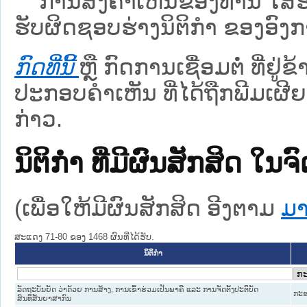
ການສົ່ງຄໍາເຫັນຂອງທ່ານ ໃສ່ຮ່
ຮັບຜິດຊອບຮ່າງນິຕິກຳ ຂອງອົງກາ
ກົດທີ່ນີ້
ຫຼື ກົດການເຊື່ອມຕໍ່ ທີ່ຢູ່
ປະກອບຄຳເຫັນ ທີ່ໄດ້ຖືກພີມເຜີຍ
ກ່າວ.
ນິຕິກໍາ ທີ່ມີຜົນສັກສິດ
(ເພື່ອໃຫ້ມີຜົນສັກສິດ ອີງຕາມ
ມາ
ສະແດງ 71-80 ຂອງ 1468 ຜົນທີ່ໄດ້ຮັບ.
ນິຕິກໍາ
ລັດຖະບັນຍັດ ວ່າດ້ວຍ ການສ້າງ, ການເຂົ້າຮ່ວມເປັນພາຄີ ແລະ ການຈັດຕັ້ງປະຕິບັດ
ກະຊ
ສົນທິສັນຍາສາກົນ