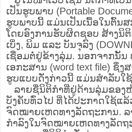
ເປັນຮູບພາບ (Portable Documen
ຮູບພາບນີ້ ແມ່ນເປັນເນື້ອໃນຕົ້
ໂດຍອົງການຮັບຜິດຊອບ ສ້າງນິຕິກ
ເບິ່ງ, ພິມ ແລະ ບັນຈຸລົງ (D
ເຊື່ອມຕໍ່ຢູ່ຂ້າງລຸ່ມ. ນອກຈາກນັ້
ເອກະສານ (word text file) ຊຶ່ງ
ຮູບແບບດັ່ງກ່າວນີ້ ແມ່ນສຳລັບໃຊ້ເປ
ລາຍຊື່ນິຕິກຳທີ່ຢູ່ດ້ານລຸ່ມຂອງ
ບັງຄັບທົ່ວໄປ ທີ່ໄດ້ປະກາດໃຊ້ແລ
ຈົດໝາຍເຫດທາງລັດຖະການ. ລາຍຊ
ກຳລົງໃນຈົດໝາຍເຫດທາງລັດຖະການ ຊ