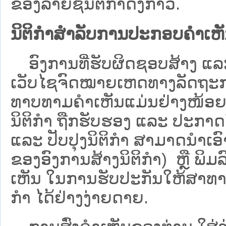
ຂອງລາຍຊື່ນິຕິກໍາດັ່ງກ່າວ.
ນິຕິກຳສຳລັບການປະກອບຄຳເຫ
ອົງການທີ່ຮັບຜິດຊອບສ້າງ ແລະ 
ເວັບ​ໄຊຈົດໝາຍເຫດທາງລັດຖະກາ
ທາບທາມຄໍາເຫັນແມ່ນຢ່າງໜ້ອຍ 6
ນິຕິກໍາ ຖືກຮັບຮອງ ແລະ ປະກາດ
ແລະ ປັບປຸງນິຕິກໍາ ສາມາດນຳເອົາຮ
ຂອງອົງການສ້າງນິຕິກຳ) ຫຼື ພິມລົງ
ເຫັນ ໃນການຮັບປະກັນໃຫ້ສາທາລ
ກຳ ໄດ້ຢ່າງງ່າຍດາຍ.