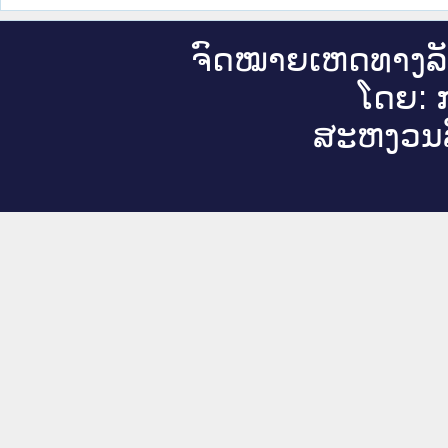
ຈົດ​ໝາຍ​ເຫດ​ທາງ​ລ
ໂດຍ: ກ
ສະ​ຫງວນ​ລ