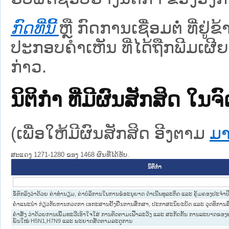
ກົດທີ່ນີ້
ຫຼື ກົດການເຊື່ອມຕໍ່ ທີ່ຢູ່
ປະກອບຄຳເຫັນ ທີ່ໄດ້ຖືກພີມເຜີຍ
ກ່າວ.
ນິຕິກໍາ ທີ່ມີຜົນສັກສິດ
(ເພື່ອໃຫ້ມີຜົນສັກສິດ ອີງຕາມ
ມາ
ສະແດງ 1271-1280 ຂອງ 1468 ຜົນທີ່ໄດ້ຮັບ.
ນິຕິກໍາ
ຂໍ້ຕົກລົງວ່າດ້ວຍ ຄ່າທຳນຽມ, ຄ່າບໍລິການໃນການຂໍອະນຸຍາດ ດຳເນີນທຸລະກິດ ແລະ ຄຸ້ມຄອງປະຈຳ
ຄຳແນະນຳ ກ່ຽວກັບການກວດກາ ເອກະສານຢັ້ງຢືນການສຶກສາ, ປະກາສະນິຍະບັດ ແລະ ວຸດທິການ
ຄຳສັ່ງ ວ່າດ້ວຍການເພີ້ມທະວີເອົາໃຈໃສ່ ການຕິດຕາມເຝົ້າລະວັງ ແລະ ສະກັດກັ້ນ ການລະບາດຂອ
ພັນໃໝ່ H5N1,H7N9 ແລະ ພະຍາດສັດຕາມລະດູການ