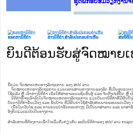
Ministry of Justice 
ເຜີຍແຜ່ວັບໄຊຈົດໝາຍເ
ກະຊວງຍຸຕິທຳ
ຊຸດຝຶກອົບຮົມວຽກງານ
ກອງປະຊຸມທົບທວນຄືນກ
ຝຶກອົບຮົມ ຜູ່ປະສານ
ຝຶກອົບຮົມ ຜູ່ປະສານງ
ເຜີຍແຜ່ແອັບກົດໝາຍລ
ເຜີຍແຜ່ແອັບກົດໝາຍລາ
ຍົກລະດັບວຽກງານຈົດໝ
ຊຸດຝຶກອົບຮົມວຽກງານ
ຊອກຫານິຕິກໍາ
ຮ່າງນິຕິກໍາ ສໍາລັບປະກອບຄໍາເຫັນ
ສະຖິຕິປັດ
ຍິນດີຕ້ອນຮັບສູ່ຈົດໝ
ນີ້ແມ່ນ ຈົດໝາຍເຫດທາງລັດຖະການ ຂອງ ສປປ ລາວ.
ຈົດໝາຍເຫດທາງລັດຖະການ ແມ່ນ​ເອ​ກະ​ສານ​ທາງ​ການ​ຂອງ​ລັດ ທີ່​ເປັນ​ຮູບ​ແບບ​ເອ​ເລັກ​ໂຕ​
ໃຊ້ແລ້ວ ຫຼື ເອົາຮ່າງນິຕິກໍາ ເພື່ອໃຫ້​ສາ​ທາ​ລະ​ນະ​ຊົນ​ຮັບ​ຮູ້ ແລະ ຈັດ​ຕັ້ງ​ປະ​ຕິ​ບັດ ຫ
ນິ​ຕິ​ກຳ​ທີ່​ຈະ​ເອົາ​ລົງ​ໃນ​ຈົດ​ໝາຍ​ເຫດ​ທາງ​ລັດ​ຖະ​ການ ​ແມ່ນ​ບັນ​ດາ​ນິ​ຕິ​ກຳ​ທີ່​ມີ​ຜົນ​ບັງ​
ບັນ​ດານິ​ຕິ​ກຳ​ຂັ້ນ​ເມືອງ ແລະ ຂັ້ນ​ບ້ານ ​ທີ່​ມີ​ຜົນ​ນຳ​ໃຊ້​ສຳ​ລັບ​ສະ​ເພາະ​ຂອບ​ເຂດ​ເມືອງ 
ເນື້ອໃນ​ເວັບ​ໄຊ​ ແລະ ການແນະນໍາຂັ້ນຕອນຕ່າງໆ ມີເປັນພາສາລາວ ແລະ ພາສາອັ
ອັງກິດແມ່ນແປບໍ່ເປັນທາງການ.
ສໍາລັບທ່ານທີ່ຕ້ອງການເຂົ້າໃຈເພີ່ມຕື່ມກ່ຽວກັບ ລະບົບນິຕິກຳຂອງ ສປປ ລາວ ກະລຸນາເຂົ