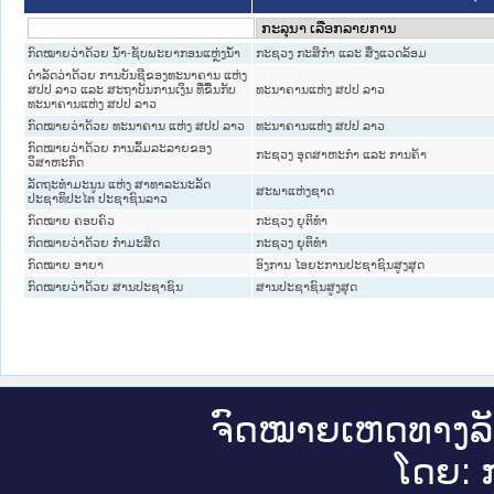
ກົດໝາຍວ່າດ້ວຍ ນ້ຳ-ຊັບພະຍາກອນແຫຼ່ງນ້ຳ
ກະຊວງ ກະສິກຳ ແລະ ສິ່ງແວດລ້ອມ
ດຳລັດວ່າດ້ວຍ ການບັນຊີຂອງທະນາຄານ ແຫ່ງ
ສປປ ລາວ ແລະ ສະຖາບັນການເງິນ ທີ່ຂື້ນກັບ
ທະນາຄານແຫ່ງ ສປປ ລາວ
ທະນາຄານແຫ່ງ ສປປ ລາວ
ກົດໝາຍວ່າດ້ວຍ ທະນາຄານ ແຫ່ງ ສປປ ລາວ
ທະນາຄານແຫ່ງ ສປປ ລາວ
ກົດໝາຍວ່າດ້ວຍ ການລົ້ມລະລາຍຂອງ
ກະຊວງ ອຸດສາຫະກຳ ແລະ ການຄ້າ
ວິສາຫະກິດ
ລັດຖະທຳມະນູນ ແຫ່ງ ສາທາລະນະລັດ
ສະພາແຫ່ງຊາດ
ປະຊາທິປະໄຕ ປະຊາຊົນລາວ
ກົດໝາຍ ຄອບຄົວ
ກະຊວງ ຍຸຕິທໍາ
ກົດໝາຍວ່າດ້ວຍ ກຳມະສິດ
ກະຊວງ ຍຸຕິທໍາ
ກົດໝາຍ ອາຍາ
ອົງການ ໄອຍະການປະຊາຊົນສູງສຸດ
ກົດໝາຍວ່າດ້ວຍ ສານປະຊາຊົນ
ສານປະຊາຊົນສູງສຸດ
ຈົດ​ໝາຍ​ເຫດ​ທາງ​ລ
ໂດຍ: ກ