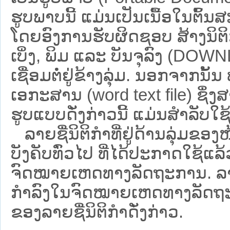
ຮູບພາບນີ້ ແມ່ນເປັນເນື້ອໃນຕົ້
ໂດຍອົງການຮັບຜິດຊອບ ສ້າງນິຕິກ
ເບິ່ງ, ພິມ ແລະ ບັນຈຸລົງ (D
ເຊື່ອມຕໍ່ຢູ່ຂ້າງລຸ່ມ. ນອກຈາກນັ້
ເອກະສານ (word text file) ຊຶ່ງ
ຮູບແບບດັ່ງກ່າວນີ້ ແມ່ນສຳລັບໃຊ້ເປ
ລາຍຊື່ນິຕິກຳທີ່ຢູ່ດ້ານລຸ່ມຂອງ
ບັງຄັບທົ່ວໄປ ທີ່ໄດ້ປະກາດໃຊ້ແລ
ຈົດໝາຍເຫດທາງລັດຖະການ. ລາຍຊ
ກຳລົງໃນຈົດໝາຍເຫດທາງລັດຖະການ ຊ
ຂອງລາຍຊື່ນິຕິກໍາດັ່ງກ່າວ.