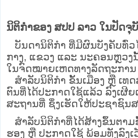
ນິຕິກຳຂອງ ສປປ ລາວ ໃນປັດຈຸບັ
ບັນດານິຕິກໍາ ທີ່ມີຜົນບັງຄັບທົ່ວໄ
ກາງ, ແຂວງ ແລະ ນະຄອນຫຼວງນັ້ນ 
ໃນຈົດໝາຍເຫດທາງລັດຖະການ ເປັ
ສຳລັບນິ​ຕິ​ກຳ ຂັ້ນເມືອງ ຫຼື 
ຕົນທີ່ໄດ້ປະກາດໃຊ້ແລ້ວ ລົງ​ເຜີຍ
ສະຖານທີ່ ຊຶ່ງເຮັດໃຫ້ປະຊາຊົນສາ
ສໍາລັບນິຕິກໍາທີ່ໄດ້ສ້າງຂຶ້ນຕາມ
ຮອງ ຫຼື ປະກາດໃຊ້ ພ້ອມທັງລົງເ