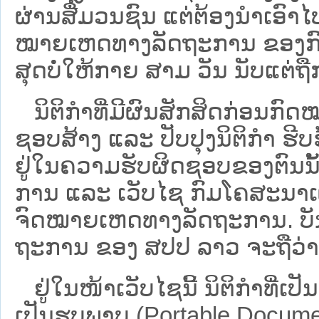
ຜ່ານສື່ມວນຊົນ ແຕ່ຕ້ອງນໍາເອ
ໝາຍ​ເຫດ​ທາງ​ລັດ​ຖະ​ການ​ ຂອ
ສຸດບໍ່ໃຫ້ກາຍ ສາມ ວັນ ນັບແຕ່ຖື
ນິ​ຕິ​ກຳ​ທີ່​ມີ​ຜົນ​ສັກ​ສິດ​ກ່ອນ​ກົດ
ຊອບ​ສ້າງ ແລະ ປັບ​ປຸງນິ​ຕິ​ກຳ ຮີ
ຢູ່ໃນຄວາມຮັບຜິດຊອບຂອງຕົນນັ້ນ
ການ ແລະ ເວັບໄຊ​ ກົມໂຄສະນາເຜ
ຈົດໝາຍເຫດທາງລັດຖະການ. ບັນ​ດາ​ນິ​
ຖະ​ການ ຂອງ ສປ​ປ ລາວ ​ຈະຖື​ວ່າບໍ່​ມີ
ຢູ່ໃນໜ້າ​ເວັບ​ໄຊ​ນີ້ ນິຕິກຳທີ່
ເປັນຮູບພາບ (Portable Documen