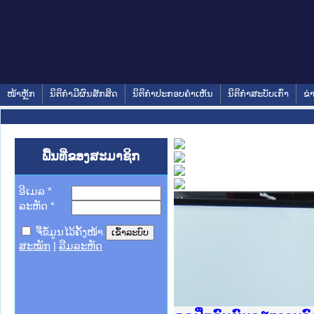
ໜ້າຫຼັກ
ນິຕິກໍາມີຜົນສັກສິດ
ນິຕິກໍາປະກອບຄໍາເຫັນ
ນິຕິກໍາສະບັບເກົ່າ
ຂ່
ພື້ນທີ່ຂອງສະມາຊິກ
ອີເມລ
*
ລະຫັດ
*
ຈື່ຂໍ້ມູນໄວ້ຄັ້ງໜ້າ
ສະໝັກ
|
ລືມລະຫັດ