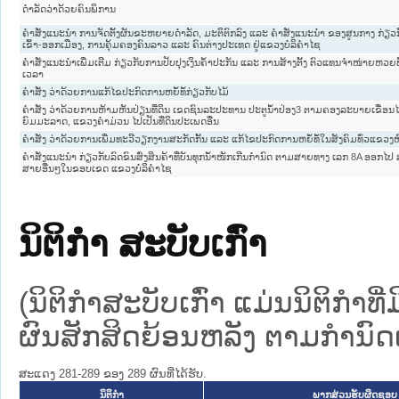
ດໍາລັດວ່າດ້ວຍຄົນພິການ
ຄຳສັ່ງແນະນຳ ການຈັດຕັ້ງຜັນຂະຫຍາຍດຳລັດ, ມະຕິຕົກລົງ ແລະ ຄຳສັ່ງແນະນຳ ຂອງສູນກາງ ກ່ຽວ
ເຂົ້າ-ອອກເມືອງ, ການຄຸ້ມຄອງຄົນລາວ ແລະ ຄົນຕ່າງປະເທດ ຢູ່ແຂວງບໍລິຄຳໄຊ
ຄຳສັ່ງແນະນຳເພີ່ມເຕີມ ກ່ຽວກັບການປັບປຸງເງິນຄ້ຳປະກັນ ແລະ ການສ້າງຕັ້ງ ຕົວແທນຈຳໜ່າຍຫວ
ເວລາ
ຄຳສັ່ງ ວ່າດ້ວຍການແກ້ໄຂປະກົດການຫຍໍ້ທໍ້ກ່ຽວກັບໄມ້
ຄຳສັ່ງ ວ່າດ້ວຍການຫ້າມຫັນປ່ຽນທີ່ດິນ ເຂດຊົນລະປະທານ ປະຕູນ້ຳປ່ອງ3 ຕາມຄອງລະບາຍເຂື່ອນໄຟຟ
ຍົມມະລາດ, ແຂວງຄຳມ່ວນ ໄປເປັນທີ່ດິນປະເພດອື່ນ
ຄຳສັ່ງ ວ່າດ້ວຍການເພີ່ມທະວີວຽກງານສະກັດກັ້ນ ແລະ ແກ້ໄຂປະກົດການຫຍໍ້ທໍ້ໃນສັງຄົມທົ່ວແຂວງຫ
ຄຳສັ່ງແນະນຳ ກ່ຽວກັບລົດຂົນສົ່ງສິນຄ້າທີ່ບັນທຸກນ້ຳໜັກເກີນກຳນົດ ຕາມສາຍທາງ ເລກ 8A ອອກ
ສາຍອື່ນໆໃນຂອບເຂດ ແຂວງບໍລິຄຳໄຊ
ນິຕິກໍາ ສະບັບເກົ່າ
(ນິຕິກໍາສະບັບເກົ່າ ແມ່ນນິຕິກໍາ
ຜົນສັກສິດຍ້ອນຫລັງ ຕາມກໍານົດເວ
ສະແດງ 281-289 ຂອງ 289 ຜົນທີ່ໄດ້ຮັບ.
ນິຕິກໍາ
ພາກສ່ວນຮັບຜິດຊອບ