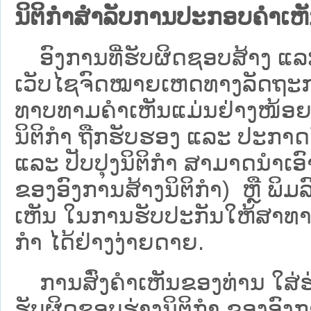
ນິຕິກຳສຳລັບການປະກອບຄຳເຫ
ອົງການທີ່ຮັບຜິດຊອບສ້າງ ແລະ 
ເວັບ​ໄຊຈົດໝາຍເຫດທາງລັດຖະກາ
ທາບທາມຄໍາເຫັນແມ່ນຢ່າງໜ້ອຍ 6
ນິຕິກໍາ ຖືກຮັບຮອງ ແລະ ປະກາດ
ແລະ ປັບປຸງນິຕິກໍາ ສາມາດນຳເອົາຮ
ຂອງອົງການສ້າງນິຕິກຳ) ຫຼື ພິມລົງ
ເຫັນ ໃນການຮັບປະກັນໃຫ້ສາທາລ
ກຳ ໄດ້ຢ່າງງ່າຍດາຍ.
ການສົ່ງຄໍາເຫັນຂອງທ່ານ ໃສ່ຮ່
ຮັບຜິດຊອບຮ່າງນິຕິກຳ ຂອງອົງກາ