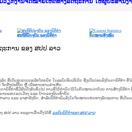
f Justice Lao PDR
ບໄຊຈົດໝາຍເຫດທາງລັດຖະການ ແລະ ແອັບກົດໝາຍລາວ ທ
ທຳ
ຮົມວຽກງານຈົດໝາຍເຫດທາງລັດຖະການ ໃຫ້ຜູ້ປະສານ
ົບທວນຄືນການຈັດຕັ້ງປະຕິບັດວຽກງານຈົດໝາຍເຫດທາ
 ຜູ່ປະສານງານວຽກງານຈົດໝາຍເຫດທາງລັດຖະການ ສຳລ
 ຜູ່ປະສານງານວຽກງານຈົດໝາຍເຫດທາງລັດຖະການ ສຳລ
ັບກົດໝາຍລາວ ແລະ ເວັບໄຊຈົດໝາຍເຫດທາງລັດຖະການ
ັບກົດໝາຍລາວ ແລະ ເວັບໄຊຈົດໝາຍເຫດທາງລັດຖະການ 
ຽກງານຈົດໝາຍເຫດທາງລັດຖະການໃຫ້ຜູ້ປະສານງານຂັ
ຮົມວຽກງານຈົດໝາຍເຫດທາງລັດຖະການ ໃຫ້ຜູ້ປະສານ
ສະຖິຕິປັດຈຸບັນ ຂອງນິຕິກໍາ
ກົດໝາຍທັງໝົດ
ັດຖະການ ຂອງ ສປປ ລາວ
​ຮູບ​ແບບ​ເອ​ເລັກ​ໂຕ​ຣ​ນິກ ໃນ​ລະ​ບົບ​ອິນ​ເຕີ​ເນັດ ຊຶ່ງ​ເປັນ​ບ່ອນ​ລົງ​ບັນ​ດາ​ນິ​ຕິ​ກຳ ທີ
ະ ຈັດ​ຕັ້ງ​ປະ​ຕິ​ບັດ ຫຼື ເພື່ອທາບທາມຄໍາເຫັນ.
ິ​ຕິ​ກຳ​ທີ່​ມີ​ຜົນ​ບັງ​ຄັບ​ທົ່ວ​ໄປ ຕາມ​ທີ່​ໄດ້​ກຳ​ນົດ​ໄວ້​ໃນ​ກົດ​ໝາຍ​ວ່າ​ດ້ວຍ​ ການ​ສ້າງ​ນິ​ຕິ​ກຳ ຍົ
ສະ​ເພາະ​ຂອບ​ເຂດ​ເມືອງ ແລະ ບ້ານ​ຂອງ​ຕົນ​ເທົ່າ​ນັ້ນ.
າສາລາວ ແລະ ພາສາອັງກິດ. ສໍາລັບນິຕິກຳພິມລົງໃນຈົດໝາຍເຫດທາງລັດຖະການ ທີ່ເປັນ
ອງ ສປປ ລາວ ກະລຸນາເຂົ້າເບີ່ງໄດ້ທີ່
ລະບົບນິຕິກຳຂອງ ສປປ ລາວ