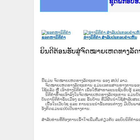
Ministry o
ເຜີຍແຜ່ວັ
ກະຊວງຍຸຕິ
ຊຸດຝຶກອົບ
ກອງປະຊຸມທ
ຝຶກອົບຮົມ
ຝຶກອົບຮົມ
ເຜີຍແຜ່ແອ
ເຜີຍແຜ່ແອ
ຍົກລະດັບວ
ຊຸດຝຶກອົບ
ຊອກຫານິຕິກໍາ
ຮ່າງນິຕິກໍາ ສໍາລັບປະກອບຄໍາເຫັນ
ຍິນດີຕ້ອນຮັບສູ່ຈົດໝາຍເຫດທາງລ
ນີ້ແມ່ນ ຈົດໝາຍເຫດທາງລັດຖະການ ຂອງ ສປປ ລາວ.
ຈົດໝາຍເຫດທາງລັດຖະການ ແມ່ນ​ເອ​ກະ​ສານ​ທາງ​ການ​ຂອງ​ລັດ ທີ່​ເປັນ
ໃຊ້ແລ້ວ ຫຼື ເອົາຮ່າງນິຕິກໍາ ເພື່ອໃຫ້​ສາ​ທາ​ລະ​ນະ​ຊົນ​ຮັບ​ຮູ້ ແລ
ນິ​ຕິ​ກຳ​ທີ່​ຈະ​ເອົາ​ລົງ​ໃນ​ຈົດ​ໝາຍ​ເຫດ​ທາງ​ລັດ​ຖະ​ການ ​ແມ່ນ​ບັນ​ດາ​ນ
ບັນ​ດານິ​ຕິ​ກຳ​ຂັ້ນ​ເມືອງ ແລະ ຂັ້ນ​ບ້ານ ​ທີ່​ມີ​ຜົນ​ນຳ​ໃຊ້​ສຳ​ລັບ​
ເນື້ອໃນ​ເວັບ​ໄຊ​ ແລະ ການແນະນໍາຂັ້ນຕອນຕ່າງໆ ມີເປັນພ
ອັງກິດແມ່ນແປບໍ່ເປັນທາງການ.
ສໍາລັບທ່ານທີ່ຕ້ອງການເຂົ້າໃຈເພີ່ມຕື່ມກ່ຽວກັບ ລະບົບນິຕິກຳຂ