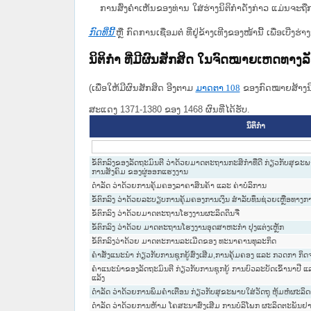
ການສົ່ງຄໍາເຫັນຂອງທ່ານ ໃສ່ຮ່າງນິຕິກຳດັ່ງກ່າວ ແມ່ນຈະຖື
ກົດທີ່ນີ້
ຫຼື ກົດການເຊື່ອມຕໍ່ ທີ່ຢູ່ຂ້າງເທີງຂອງໜ້ານີ້ ເພື່ອເບ
ນິຕິກໍາ ທີ່ມີຜົນສັກສິດ ໃນຈົດໝາຍເຫດທາງ
(ເພື່ອໃຫ້ມີຜົນສັກສິດ ອີງຕາມ
ມາດ​ຕາ 108
ຂອງກົດໝາຍສ້າງນິຕ
ສະແດງ 1371-1380 ຂອງ 1468 ຜົນທີ່ໄດ້ຮັບ.
ນິຕິກໍາ
ຂໍ້ຕົກລົງຂອງລັດຖະມົນຕີ ວ່າດ້ວຍມາດຕະຖານກະສິກໍາທີ່ດີ ກ່ຽວກັບສຸ
ການສັງຄົມ ຂອງຜູ່ອອກແຮງງານ
ດໍາລັດ ວ່າດ້ວຍການຄຸ້ມຄອງລາຄາສິນຄ້າ ແລະ ຄ່າບໍລິການ
ຂໍ້ຕົກລົງ ວ່າດ້ວຍລະບຽບການຄຸ້ມຄອງການເງິນ ສຳລັບທຶນຊ່ວຍເຫຼືອທາງ
ຂໍ້ຕົກລົງ ວ່າດ້ວຍມາດຕະຖານໂຮງງານຜະລິດດິນຈີ່
ຂໍ້ຕົກລົງ ວ່າດ້ວຍ ມາດຕະຖານໂຮງງານອຸດສາຫະກຳ ປຸງແຕ່ງເຫຼັກ
ຂໍ້ຕົກລົງວ່າດ້ວຍ ມາດຕະການລະເມີດຂອງ ທະນາຄານທຸລະກິດ
ຄຳສັ່ງແນະນຳ ກ່ຽວກັບການຊຸກຍູ້ສົ່ງເສີມ,ການຄຸ້ມຄອງ ແລະ ກວດກາ 
ຄໍາແນະນໍາຂອງລັດຖະມົນຕີ ກ່ຽວກັບການຊຸກຍູ້ ການບົວລະບັດເຂົ້ານາປ
ແລ້ງ
ດຳລັດ ວ່າດ້ວຍການພິມຄຳເຕືອນ ກ່ຽວກັບສຸຂະພາບໃສ່ວັດຖຸ ຫຸ້ມຫໍ່ຜະລິ
ດຳລັດ ວ່າດ້ວຍການຫ້າມ ໂຄສະນາສົ່ງເສີມ ການບໍລິໂພກ ຜະລິດຕະພັນຢາ