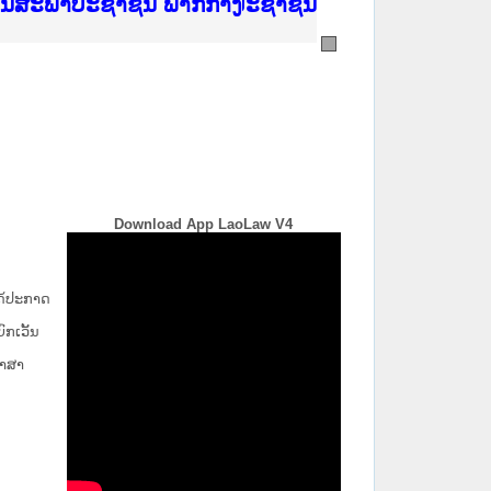
ີ່ ສະຖາບັນຍຸຕິທຳແຫ່ງຊາດ
ງານສະພາປະຊາຊົນ ພາກເໜືອ
ງລັດຖະການ
ັບ ພາກກາງ
ັບ ພາກໃຕ້
 ທີ່ ວິທະຍາຄານຕຳຫຼວດປະຊາຊົນ
ທີ່ ວິທະຍາຄານສັນຕິບານປະຊາຊົນ
້ນແຂວງພາກເໜືອ
ງານສະພາປະຊາຊົນ ພາກກາງ
Download App LaoLaw V4
່ໄດ້ປະກາດ
ກ​ເວັ້ນ​
ພາສາ