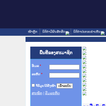
ໜ້າຫຼັກ
ນິຕິກໍາມີຜົນສັກສິດ
ນິຕິກໍາປະກອບຄໍາເຫັນ
ພື້ນທີ່ຂອງສະມາຊິກ
ອີເມລ
*
ລະຫັດ
*
ຈື່ຂໍ້ມູນໄວ້ຄັ້ງໜ້າ
ສະໝັກ
|
ລືມລະຫັດ