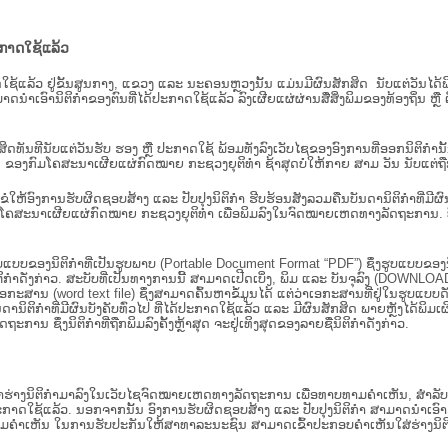
ະກາດໃຊ້ແລ້ວ
ະກາດໃຊ້ແລ້ວ ຢູ່ຂັ້ນ​ສູນ​ກາງ, ແຂວງ ແລະ ນະຄອນຫຼວງນັ້ນ ແມ່ນມີຜົນສັກສິດ ນັບ​ແຕ່​ວັ
າດນຳເອົານິຕິກຳຂອງຕົນທີ່ໄດ້ປະກາດໃຊ້ແລ້ວ ລົງ​ເຜີຍແຜ່​ຜ່ານ​ສື່ສິ່ງພິມຂອງທ້ອງຖິ່ນ 
ັກສິດທັນທີນັບແຕ່ວັນຮັບ ຮອງ ຫຼື ປະກາດໃຊ້ ພ້ອມທັງລົງເວັບໄຊຂອງອົງການທີ່ອອກນິຕິກໍາ
ຂອງກົມໂຄສະນາເຜີຍແຜ່ກົດໝາຍ ກະຊວງຍຸຕິທໍາ ຊ້າສຸດບໍ່ໃຫ້ກາຍ ສາມ ວັນ ນັບແຕ່ຖືກຮ
ິ​ຕິ​ກຳ ຂໍໃຫ້ອົງ​ການ​ຮັບ​ຜິດ​ຊອບ​ສ້າງ ແລະ ປັບ​ປຸງນິ​ຕິ​ກຳ ຮີບຮ້ອນສັງລວມຄືນບັນດານິຕິກໍາທ
ຄສະນາເຜີຍແຜ່ກົດໝາຍ ກະຊວງຍຸຕິທໍາ ເພື່ອພິມລົງໃນຈົດໝາຍເຫດທາງລັດຖະການ. ບັນ​ດາ​ນິ​ຕິ
ູບແບບຂອງນິຕິກໍາທີ່ເປັນຮູບພາບ (Portable Document Format “PDF”) ຊຶ່ງຮູບແບບຂອງນິຕ
ຳດັ່ງກ່າວ. ສະບັບທີ່ເປັນທາງການນີ້ ສາມາດເປີດເບິ່ງ, ພິມ ແລະ ບັນຈຸລົງ (DOWNLOAD)
ກະສານ (word text file) ຊຶ່ງສາມາດຄົ້ນຫາຂໍ້ມູນໄດ້ ແຕ່ວ່າເອກະສານທີ່ຢູ່ໃນຮູບແບບດັ່ງກ່
ນດານິຕິກຳທີ່ມີຜົນບັງຄັບທົ່ວໄປ ທີ່ໄດ້ປະກາດໃຊ້ແລ້ວ ແລະ ມີຜົນສັກສິດ ພາຍຫຼັງໄດ້
 ຊຶ່ງນິຕິກຳທີ່ຖືກພິມລົງຄັ້ງຫຼ້າສຸດ ຈະຢູ່ເທິງສຸດຂອງລາຍຊື່ນິຕິກໍາດັ່ງກ່າວ.
ຮ່າງນິຕິກຳມາລົງໃນ​ເວັບ​ໄຊຈົດໝາຍເຫດທາງລັດຖະການ ເພື່ອທາບທາມຄຳເຫັນ, ສໍາລັບກ
າດໃຊ້ແລ້ວ. ນອກຈາກນັ້ນ ອົງການຮັບຜິດຊອບສ້າງ ແລະ ປັບປຸງນິຕິກໍາ ສາມາດນຳເອົາຮ່າງນ
ື່ອທາບທາມຄໍາເຫັນ ໃນການຮັບປະກັນໃຫ້ສາທາລະນະຊົນ ສາມາດເຂົ້າປະກອບຄໍາເຫັນໃສ່ຮ່າງນິຕ