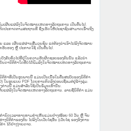
ນໄດ້ພິມເຜີຍແຜ່ລົງໃນຈົດໝາຍເຫດທາງລັດຖະການ ເປັນ​ຕົ້ນ​ໄປ.
ຫຼື ຕິດປະກາດຕາມສະຖານທີ່ ຊຶ່ງເຮັດໃຫ້ປະຊາຊົນສາມາດເຂົ້າເຖິງ
ນັ້ນ ແລະ ເຜີຍແຜ່ຜ່ານສື່ມວນຊົນ ແຕ່ຕ້ອງນໍາເອົາໄປລົງຈົດໝາຍ
ັບຮອງ ຫຼື ປະກາດໃຊ້ ເປັນຕົ້ນໄປ.
ີ່ມີຜົນບັງຄັບທົ່ວໄປທີ່ຢູ່ໃນຄວາມຮັບຜິດຊອບຂອງຕົນນັ້ນ ແລ້ວນໍາ
​ກຳ​ໃດ​ທີ່ບໍ່​ໄດ້​ພິມ​ລົງ​ໃນ​ຈົດ​ໝາຍ​ເຫດ​ທາງ​ລັດ​ຖະ​ການ
ິກໍາທີ່ເປັນຮູບພາບນີ້ ແມ່ນເປັນເນື້ອໃນຕົ້ນສະບັບຂອງນິຕິກໍາ
 ໃນຮູບແບບ PDF ໂດຍການກົດລົງບ່ອນເຊື່ອມຕໍ່ຢູ່ຂ້າງລຸ່ມ.
າວນີ້ ແມ່ນສຳລັບໃຊ້ເປັນຂໍ້ມູນເທົ່ານັ້ນ.
ພິມເຜີຍແຜ່ລົງໃນຈົດໝາຍເຫດທາງລັດຖະການ. ລາຍຊື່ນິຕິກຳ ແມ່ນ
ໍານົດເວລາທາບທາມຄໍາເຫັນແມ່ນຢ່າງໜ້ອຍ 60 ວັນ ຫຼື ຈົນ
ິຕິກຳຂອງຕົນ ໄປລົງໃນ​ເວັບ​ໄຊ​ອື່ນ (ເວັບ​ໄຊ​ ຂອງອົງການ
ິກຳ ໄດ້ຢ່າງງ່າຍດາຍ.