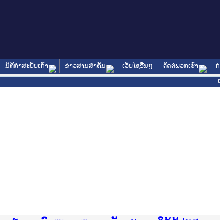
ນິຕິກໍາສະບັບເກົ່າ
ຂ່າວສານສໍາຄັນ
ເວັບໄຊອື່ນໆ
ຕິດຕໍ່ພວກເຮົາ
ກ