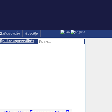
່ຽວກັບພວກເຮົາ
ຊ່ວຍເຫຼືອ
ເຊື່ອມຕໍ່ການຊອກຫານິຕິກຳ