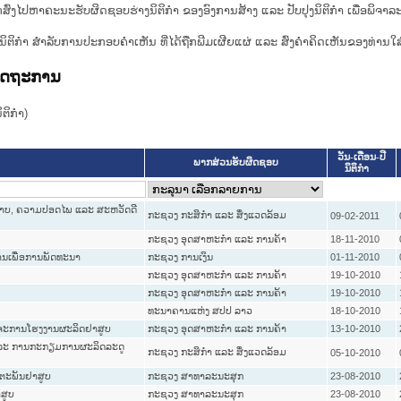
ກສົ່ງໄປຫາຄະນະຮັບຜິດຊອບຮ່າງນິຕິກຳ ຂອງອົງການສ້າງ ແລະ ປັບປຸງນິຕິກຳ ເພື່ອພິຈາລ
ີ່ງຮ່າງນິຕິກໍາ ສໍາລັບການປະກອບຄຳເຫັນ ທີ່ໄດ້ຖືກພີມເຜີຍແຜ່ ແລະ ສົ່ງຄຳຄິດເຫັນຂອງທ່ານໃສ
ລັດຖະການ
ິກໍາ)
ວັນ-ເດືອນ-ປີ
ພາກສ່ວນຮັບຜິດຊອບ
ນິຕິກໍາ
ຂະພາບ, ຄວາມປອດໄພ ແລະ ສະຫວັດດີ
ກະຊວງ ກະສິກຳ ແລະ ສິ່ງແວດລ້ອມ
09-02-2011
ກະຊວງ ອຸດສາຫະກຳ ແລະ ການຄ້າ
18-11-2010
ການເພື່ອການພັດທະນາ
ກະຊວງ ການເງິນ
01-11-2010
ກະຊວງ ອຸດສາຫະກຳ ແລະ ການຄ້າ
19-10-2010
ກະຊວງ ອຸດສາຫະກຳ ແລະ ການຄ້າ
19-10-2010
ທະນາຄານແຫ່ງ ສປປ ລາວ
18-10-2010
ກິດຈະການໂຮງງານຜະລິດຢາສູບ
ກະຊວງ ອຸດສາຫະກຳ ແລະ ການຄ້າ
13-10-2010
ີ ແລະ ການກະກຽມການຜະລິດລະດູ
ກະຊວງ ກະສິກຳ ແລະ ສິ່ງແວດລ້ອມ
05-10-2010
ດຕະພັນຢາສູບ
ກະຊວງ ສາທາລະນະສຸກ
23-08-2010
ສູບ
ກະຊວງ ສາທາລະນະສຸກ
23-08-2010