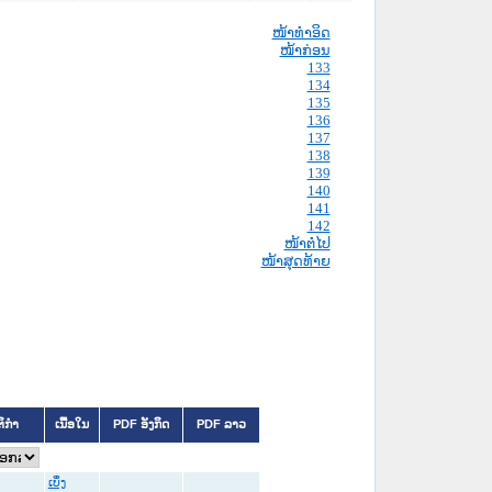
ໜ້າທໍາອິດ
ໜ້າກ່ອນ
133
134
135
136
137
138
139
140
141
142
ໜ້າຕໍ່ໄປ
ໜ້າສຸດທ້າຍ
ຕິກຳ
ເນື້ອໃນ
PDF ອັງກິດ
PDF ລາວ
ເບິ່ງ