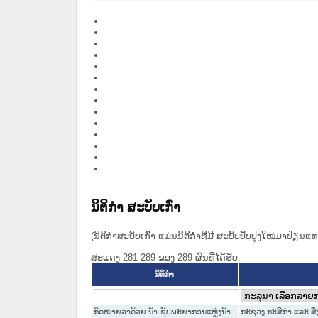
ນິຕິກໍາ ສະບັບເກົ່າ
(ນິຕິກໍາສະບັບເກົ່າ ແມ່ນນິຕິກໍາທີ່ມີ ສະບັບປັບປຸງໃໝ່ມາປ່ຽນ
ສະແດງ 281-289 ຂອງ 289 ຜົນທີ່ໄດ້ຮັບ.
ນິຕິກໍາ
ກົດໝາຍວ່າດ້ວຍ ນ້ຳ-ຊັບພະຍາກອນແຫຼ່ງນ້ຳ
ກະຊວງ ກະສິກຳ ແລະ ສິ