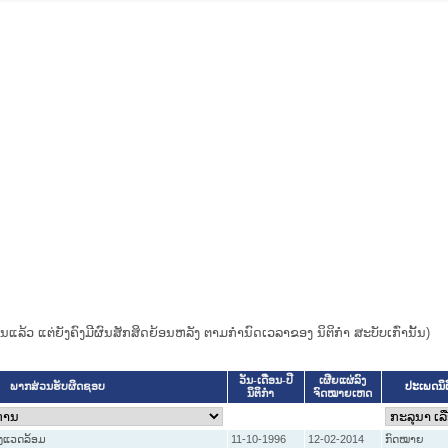
ແທນແລ້ວ ແຕ່ຍັງຄົງມີຜົນສັກສິດຍ້ອນຫລັງ ຕາມກໍານົດເວລາຂອງ ນິຕິກໍາ ສະບັບເກົ່ານັ້ນ)
ວັນ-ເດືອນ-ປີ
ເຜີຍແຜ່ລົງ
ປະເພດນິ
ພາກສ່ວນຮັບຜິດຊອບ
ນິຕິກໍາ
ຈົດໝາຍເຫດ
່ງແວດລ້ອມ
11-10-1996
12-02-2014
ກົດໝາຍ