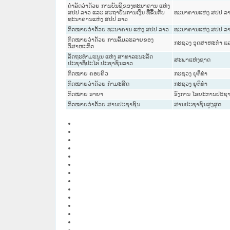
ດຳລັດວ່າດ້ວຍ ການບັນຊີຂອງທະນາຄານ ແຫ່ງ
ສປປ ລາວ ແລະ ສະຖາບັນການເງິນ ທີ່ຂື້ນກັບ
ທະນາຄານແຫ່ງ ສປປ ລ
ທະນາຄານແຫ່ງ ສປປ ລາວ
ກົດໝາຍວ່າດ້ວຍ ທະນາຄານ ແຫ່ງ ສປປ ລາວ
ທະນາຄານແຫ່ງ ສປປ ລ
ກົດໝາຍວ່າດ້ວຍ ການລົ້ມລະລາຍຂອງ
ກະຊວງ ອຸດສາຫະກຳ ແລ
ວິສາຫະກິດ
ລັດຖະທຳມະນູນ ແຫ່ງ ສາທາລະນະລັດ
ສະພາແຫ່ງຊາດ
ປະຊາທິປະໄຕ ປະຊາຊົນລາວ
ກົດໝາຍ ຄອບຄົວ
ກະຊວງ ຍຸຕິທໍາ
ກົດໝາຍວ່າດ້ວຍ ກຳມະສິດ
ກະຊວງ ຍຸຕິທໍາ
ກົດໝາຍ ອາຍາ
ອົງການ ໄອຍະການປະຊາຊ
ກົດໝາຍວ່າດ້ວຍ ສານປະຊາຊົນ
ສານປະຊາຊົນສູງສຸດ