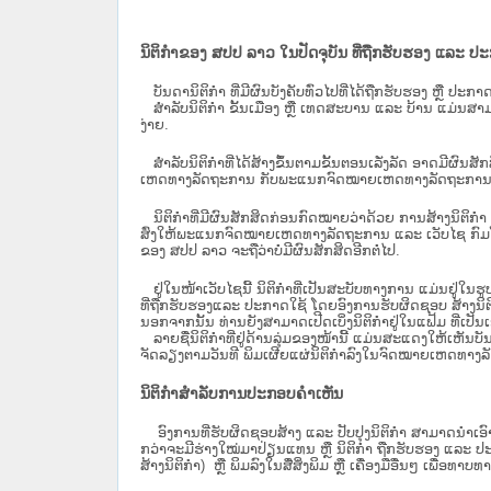
ນິຕິກຳຂອງ ສປປ ລາວ ໃນປັດຈຸບັນ ທີ່ຖືກ​ຮັບ​ຮອງ ແລະ ປ
ບັນດານິຕິກໍາ ທີ່ມີຜົນບັງຄັບທົ່ວໄປທີ່ໄດ້ຖືກ​ຮັບ​ຮອງ ຫຼື ປ
ສຳລັບນິ​ຕິ​ກຳ ຂັ້ນເມືອງ ຫຼື ເທດ​ສະ​ບານ ແລະ ບ້ານ ແມ່ນສາມ
ງ່າຍ.
ສໍາລັບນິຕິກໍາທີ່ໄດ້ສ້າງຂຶ້ນຕາມຂັ້ນຕອນເລັ່ງລັດ ອາດມີຜົນສ
ເຫດທາງລັດຖະການ ກັບ​ພະແນກຈົດ​ໝາຍ​ເຫດ​ທາງ​ລັດ​ຖະ​ການ​ 
ນິ​ຕິ​ກຳ​ທີ່​ມີ​ຜົນ​ສັກ​ສິດ​ກ່ອນ​ກົດ​ໝາຍ​ວ່າ​ດ້ວຍ​ ການ​ສ້າງ​ນ
ສົ່ງໃຫ້​ພະແນກຈົດ​ໝາຍ​ເຫດ​ທາງ​ລັດ​ຖະ​ການ ແລະ ເວັບໄຊ​ ກົມໂ
ຂອງ ສປ​ປ ລາວ ​ຈະຖື​ວ່າບໍ່​ມີ​ຜົນ​ສັກ​ສິດ​ອີກ​ຕໍ່​ໄປ.
ຢູ່ໃນໜ້າ​ເວັບ​ໄຊ​ນີ້ ນິຕິກຳທີ່ເປັນສະບັບທາງການ ແມ່ນຢູ່ໃນຮ
ທີ່ຖືກຮັບຮອງແລະ ປະກາດໃຊ້ ໂດຍອົງການຮັບຜິດຊອບ ສ້າງນິຕິກ
ນອກຈາກນັ້ນ ທ່ານຍັງສາມາດເປີດເບິ່ງນິຕິກຳຢູ່ໃນແຟ້ມ ທີ່ເປັນເອ
ລາຍຊື່ນິຕິກຳທີ່ຢູ່ດ້ານລຸ່ມຂອງໜ້ານີ້ ແມ່ນສະແດງໃຫ້ເຫັນບັ
ຈັດລຽງຕາມວັນທີ ພິມເຜີຍແຜ່ນິຕິກຳລົງໃນຈົດໝາຍເຫດທາງລັດຖະການ
ນິຕິກຳສຳລັບການປະກອບຄຳເຫັນ
ອົງການທີ່ຮັບຜິດຊອບສ້າງ ແລະ ປັບປຸງນິຕິກຳ ສາມາດນຳເອົາ
ກວ່າຈະມີຮ່າງໃໝ່ມາປ່ຽນແທນ ຫຼື ນິຕິກໍາ ຖືກຮັບຮອງ ແລະ ປະກ
ສ້າງນິຕິກຳ) ຫຼື ພິມລົງໃນສື່ສິ່ງພິມ ຫຼື ເຄື່ອງມືອື່ນໆ ເພ