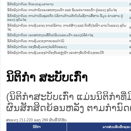
ຂໍ້ຕົກລົງວ່າດ້ວຍ ກົດຄວບຄຸມອາຄານ
ກ
ຂໍ້ຕົກລົງວ່າດ້ວຍ ການກຳນົດເຂດສະຫງວນນ້ຳ ແລະ ຊັບພະຍາກອນນ້ຳ ຢູ່ແຂວງ ອຸດົມໄຊ
ແ
ຂໍ້ຕົກລົງວ່າດ້ວຍ ການດຳເນີນທຸລະກິດ ບໍລິການດ້ານເຕັກໂນໂລຊີການສື່ສານ ຂໍ້ມູນ ຂ່າວສານ ຢູ່
ແ
ແຂວງ ອຸດົມໄຊ
ຂໍ້ຕົກລົງວ່າດ້ວຍ ການຄຸ້ມຄອງ ການບໍລິການ, ການກໍ່ສ້າງ ແລະ ຕິດຕັ້ງໄຟຟ້າ ພາຍໃນແຂວງ ອຸດົມ
ແ
ໄຊ
ຂໍ້ຕົກລົງວ່າດ້ວຍ ເຂດສະຫງວນທີ່ດິນບໍລິເວນແຄມນ້ຳ ແຂວງບໍລິຄຳໄຊ
ແ
ຂໍ້ຕົກລົງວ່າດ້ວຍ ການຄຸ້ມຄອງກາກບອນປ່າໄມ້
ກ
ຂໍ້ຕົກລົງວ່າດ້ວຍ ກອງທຶນຄຸ້ມຄອງໄພພິບັດແຂວງ
ແ
ຂໍ້ຕົກລົງວ່າດ້ວຍ ການຄຸ້ມຄອງປ່າປ້ອງກັນແຫຼ່ງນ້ຳ ເຂດອ່າງຮັບນ້ຳຍ້ວງຕອນໃຕ້
ແ
ນິຕິກໍາ ສະບັບເກົ່າ
(ນິຕິກໍາສະບັບເກົ່າ ແມ່ນນິຕິກໍາ
ຜົນສັກສິດຍ້ອນຫລັງ ຕາມກໍານົດເວ
ສະແດງ 211-220 ຂອງ 289 ຜົນທີ່ໄດ້ຮັບ.
ນິຕິກໍາ
ພາກສ່ວນຮັບຜິດຊອບ