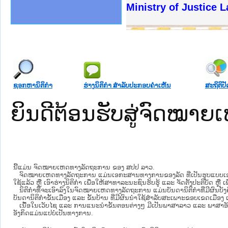
ງລັດຖະການໃຫ້ຜູ້ປະສານງານ
້ງປະຕິບັດວຽກງານຈົດໝາຍເຫດ
ງານຈົດໝາຍເຫດທາງລັດຖະການ
ງານຈົດໝາຍເຫດທາງລັດຖະການ
ລະ ເວັບໄຊຈົດໝາຍເຫດທາງ
ລະ ເວັບໄຊຈົດໝາຍເຫດທາງ
ຍເຫດທາງລັດຖະການ ໃຫ້ຜູ້
ຍເຫດທາງລັດຖະການ ໃຫ້ຜູ້
Ministry of Justice 
ຄານສັນຕິບານປະຊາຊົນ
າຄານຕຳຫຼວດປະຊາຊົນ
ຊາຊົນ ພາກເໜືອ
ຊາຊົນ ພາກກາງ
ພາກເໜືອ
າກກາງ
ຖະການ
າກໃຕ້
ຊອກຫານິຕິກໍາ
ຮ່າງນິຕິກໍາ ສໍາລັບປະກອບຄໍາເຫັນ
ສະຖິຕິປັ
ຍິນດີຕ້ອນຮັບສູ່ຈົດໝ
ນີ້ແມ່ນ ຈົດໝາຍເຫດທາງລັດຖະການ ຂອງ ສປປ ລາວ.
ຈົດໝາຍເຫດທາງລັດຖະການ ແມ່ນ​ເອ​ກະ​ສານ​ທາງ​ການ​ຂອງ​ລັດ ທີ່​ເປັນ​ຮູບ​ແບບ​ເອ​ເລັກ​ໂຕ​
ໃຊ້ແລ້ວ ຫຼື ເອົາຮ່າງນິຕິກໍາ ເພື່ອໃຫ້​ສາ​ທາ​ລະ​ນະ​ຊົນ​ຮັບ​ຮູ້ ແລະ ຈັດ​ຕັ້ງ​ປະ​ຕິ​ບັດ ຫ
ນິ​ຕິ​ກຳ​ທີ່​ຈະ​ເອົາ​ລົງ​ໃນ​ຈົດ​ໝາຍ​ເຫດ​ທາງ​ລັດ​ຖະ​ການ ​ແມ່ນ​ບັນ​ດາ​ນິ​ຕິ​ກຳ​ທີ່​ມີ​ຜົນ​ບັງ​
ບັນ​ດານິ​ຕິ​ກຳ​ຂັ້ນ​ເມືອງ ແລະ ຂັ້ນ​ບ້ານ ​ທີ່​ມີ​ຜົນ​ນຳ​ໃຊ້​ສຳ​ລັບ​ສະ​ເພາະ​ຂອບ​ເຂດ​ເມືອງ 
ເນື້ອໃນ​ເວັບ​ໄຊ​ ແລະ ການແນະນໍາຂັ້ນຕອນຕ່າງໆ ມີເປັນພາສາລາວ ແລະ ພາສາອັ
ອັງກິດແມ່ນແປບໍ່ເປັນທາງການ.