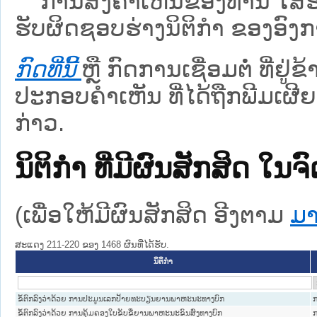
ການສົ່ງຄໍາເຫັນຂອງທ່ານ ໃສ່ຮ່
ຮັບຜິດຊອບຮ່າງນິຕິກຳ ຂອງອົງກາ
ກົດທີ່ນີ້
ຫຼື ກົດການເຊື່ອມຕໍ່ ທີ່ຢູ່
ປະກອບຄຳເຫັນ ທີ່ໄດ້ຖືກພີມເຜີຍ
ກ່າວ.
ນິຕິກໍາ ທີ່ມີຜົນສັກສິດ
(ເພື່ອໃຫ້ມີຜົນສັກສິດ ອີງຕາມ
ມາ
ສະແດງ 211-220 ຂອງ 1468 ຜົນທີ່ໄດ້ຮັບ.
ນິຕິກໍາ
ຂໍ້ຕົກລົງວ່າດ້ວຍ ການປະມູນເລກປ້າຍທະບຽນຍານພາຫະນະທາງບົກ
ກ
ຂໍ້ຕົກລົງວ່າດ້ວຍ ການຄຸ້ມຄອງໃບຂັບຂີ່ຍານພາຫະນະຂົນສົ່ງທາງບົກ
ກ