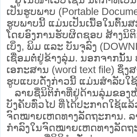
ເປັນຮູບພາບ (Portable Documen
ຮູບພາບນີ້ ແມ່ນເປັນເນື້ອໃນຕົ້
ໂດຍອົງການຮັບຜິດຊອບ ສ້າງນິຕິກ
ເບິ່ງ, ພິມ ແລະ ບັນຈຸລົງ (D
ເຊື່ອມຕໍ່ຢູ່ຂ້າງລຸ່ມ. ນອກຈາກນັ້
ເອກະສານ (word text file) ຊຶ່ງ
ຮູບແບບດັ່ງກ່າວນີ້ ແມ່ນສຳລັບໃຊ້ເປ
ລາຍຊື່ນິຕິກຳທີ່ຢູ່ດ້ານລຸ່ມຂອງ
ບັງຄັບທົ່ວໄປ ທີ່ໄດ້ປະກາດໃຊ້ແລ
ຈົດໝາຍເຫດທາງລັດຖະການ. ລາຍຊ
ກຳລົງໃນຈົດໝາຍເຫດທາງລັດຖະການ ຊ