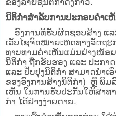
ຂອງລາຍຊື່ນິຕິກໍາດັ່ງກ່າວ.
ນິຕິກຳສຳລັບການປະກອບຄຳເຫ
ອົງການທີ່ຮັບຜິດຊອບສ້າງ ແລະ 
ເວັບ​ໄຊຈົດໝາຍເຫດທາງລັດຖະກາ
ທາບທາມຄໍາເຫັນແມ່ນຢ່າງໜ້ອຍ 6
ນິຕິກໍາ ຖືກຮັບຮອງ ແລະ ປະກາດ
ແລະ ປັບປຸງນິຕິກໍາ ສາມາດນຳເອົາຮ
ຂອງອົງການສ້າງນິຕິກຳ) ຫຼື ພິມລົງ
ເຫັນ ໃນການຮັບປະກັນໃຫ້ສາທາລ
ກຳ ໄດ້ຢ່າງງ່າຍດາຍ.