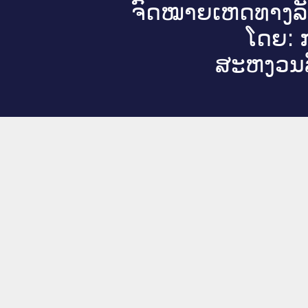
ຈົດ​ໝາຍ​ເຫດ​ທາງ​ລ
ໂດຍ: ກ
ສະ​ຫງວນ​ລ