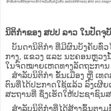
ສໍາລັບທ່ານທີ່ຕ້ອງການເຂົ້າໃຈເພີ່ມຕື່ມກ່ຽວກັບ ລະບົບນິຕິກຳຂອງ ສປປ ລາວ ກະລຸນາເຂົ
ນິຕິກຳຂອງ ສປປ ລາວ ໃນປັດຈຸບັ
ບັນດານິຕິກໍາ ທີ່ມີຜົນບັງຄັບທົ່ວໄ
ກາງ, ແຂວງ ແລະ ນະຄອນຫຼວງນັ້ນ 
ໃນຈົດໝາຍເຫດທາງລັດຖະການ ເປັ
ສຳລັບນິ​ຕິ​ກຳ ຂັ້ນເມືອງ ຫຼື 
ຕົນທີ່ໄດ້ປະກາດໃຊ້ແລ້ວ ລົງ​ເຜີຍ
ສະຖານທີ່ ຊຶ່ງເຮັດໃຫ້ປະຊາຊົນສາ
ສໍາລັບນິຕິກໍາທີ່ໄດ້ສ້າງຂຶ້ນຕາມ