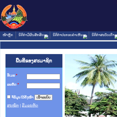
ໜ້າຫຼັກ
ນິຕິກໍາມີຜົນສັກສິດ
ນິຕິກໍາປະກອບຄໍາເຫັນ
ນິຕິກໍາສະບັບເກົ່າ
ພື້ນທີ່ຂອງສະມາຊິກ
ອີເມລ
*
ລະຫັດ
*
ຈື່ຂໍ້ມູນໄວ້ຄັ້ງໜ້າ
ສະໝັກ
|
ລືມລະຫັດ