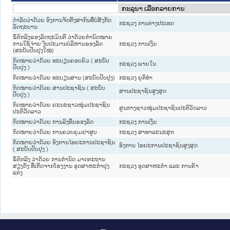
ດຳລັດວ່າດ້ວຍ ອົງການຈັດຕັ້ງສາກົນທີ່ບໍ່ສັງກັດ
ກະຊວງ ການຕ່າງປະເທດ
ລັດຖະບານ
ຂໍ້ຕົກລົງຂອງລັດຖະມົນຕີ ວ່າດ້ວຍກຳນົດໝາຍ
ການໃຊ້ຈ່າຍ ງົບປະມານບໍລິຫານຂອງລັດ
ກະຊວງ ການເງິນ
(ສະບັບປັບປຸງໃໝ່)
ກົດ​ໝາຍວ່າ​ດ້ວຍ ທະບຽນຄອບຄົວ ( ສະ​ບັບ​
ກະຊວງ ພາຍໃນ
ປັບ​ປຸງ )
ກົດໝາຍວ່າດ້ວຍ ທະບຽນສານ (ສະບັບປັບປຸງ)
ກະຊວງ ຍຸຕິທໍາ
ກົດໝາຍວ່າດ້ວຍ ສານປະຊາຊົນ ( ສະບັບ
ສານປະຊາຊົນສູງສຸດ
ປັບປຸງ )
ກົດໝາຍວ່າດ້ວຍ ຄະນະຊາວໜຸ່ມປະຊາຊົນ
ສູນກາງຊາວໜຸ່ມປະຊາຊົນປະຕິວັດລາວ
ປະຕິວັດລາວ
ກົດໝາຍວ່າດ້ວຍ ການລົງທຶນຂອງລັດ
ກະຊວງ ການເງິນ
ກົດໝາຍວ່າດ້ວຍ ການຄວບຄຸມຢາສູບ
ກະຊວງ ສາທາລະນະສຸກ
ກົດໝາຍວ່າດ້ວຍ ອົງການໄອຍະການປະຊາຊົນ
ອົງການ ໄອຍະການປະຊາຊົນສູງສຸດ
( ສະບັບປັບປຸງ )
ຂໍ້ຕົກລົງ ວ່າດ້ວຍ ການກຳນົດ ມາດຕະຖານ
ສຽງດັງ ທີ່ເກີດຈາກໂຮງງານ ອຸດສາຫະກຳປຸງ
ກະຊວງ ອຸດສາຫະກຳ ແລະ ການຄ້າ
ແຕ່ງ