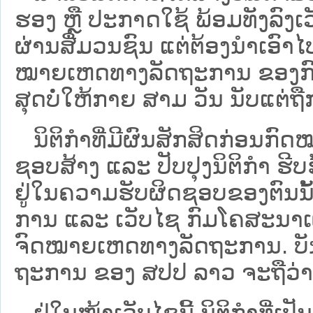
ຮອງ ຫຼື ປະກາດໃຊ້ ພ້ອມທັງລົງເ
ຜ່ານສື່ມວນຊົນ ແຕ່ຕ້ອງນໍາເອ
ໝາຍ​ເຫດ​ທາງ​ລັດ​ຖະ​ການ​ ຂອ
ສຸດບໍ່ໃຫ້ກາຍ ສາມ ວັນ ນັບແຕ່ຖື
ນິ​ຕິ​ກຳ​ທີ່​ມີ​ຜົນ​ສັກ​ສິດ​ກ່ອນ​ກົດ
ຊອບ​ສ້າງ ແລະ ປັບ​ປຸງນິ​ຕິ​ກຳ ຮີ
ຢູ່ໃນຄວາມຮັບຜິດຊອບຂອງຕົນນັ້ນ
ການ ແລະ ເວັບໄຊ​ ກົມໂຄສະນາເຜ
ຈົດໝາຍເຫດທາງລັດຖະການ. ບັນ​ດາ​ນິ​
ຖະ​ການ ຂອງ ສປ​ປ ລາວ ​ຈະຖື​ວ່າບໍ່​ມີ
ຢູ່ໃນໜ້າ​ເວັບ​ໄຊ​ນີ້ ນິຕິກຳທີ່