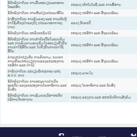
ຂໍ້ຕົກລົງວ່າດ້ວຍ ການຂຶ້ນທະບຽນເລກໝາຍ
ກະຊວງ ເຕັກໂນໂລຊີ ແລະ ການສື່ສານ
ໂທລະສັບ
ຂໍ້ຕົກລົງວ່າດ້ວຍ ການຫັນປ່ຽນປະເພດທີ່ດິນ
ກະຊວງ ກະສິກຳ ແລະ ສິ່ງແວດລ້ອມ
ຄຳສັ່ງວ່າດ້ວຍ ການຄຸ້ມຄອງ ແລະ ການເກັບກູ້
ນຳໃຊ້ເຄື່ອງປ່າຂອງດົງ (ປະເພດໝາກຈອງ
ແຂວງ ອັດຕະປື
ບານ)
ຂໍ້ຕົກລົງວ່າດ້ວຍ ຜະລິດຕະພັນໄມ້
ກະຊວງ ກະສິກຳ ແລະ ສິ່ງແວດລ້ອມ
ຂໍ້ຕົກລົງວ່າດ້ວຍ ການກຳນົດເນື້ອໃນແບບພິມ
ແລະ ການພິມຕາມແບບພິມໃບທະບຽນຢັ້ງຢືນ
ກະຊວງ ກະສິກຳ ແລະ ສິ່ງແວດລ້ອມ
ການນຳໃຊ້ທີ່ດິນ ແລະ ໃບຢັ້ງຢືນການນຳໃຊ້
ທີ່ດິນ
ຄຳແນະນຳກ່ຽວກັບ ການຕິດຕາມ, ກວດກາ
ການເຄື່ອນໄຫວວຽກງານຂອງຂະແໜງການ
ກະຊວງ ກະສິກຳ ແລະ ສິ່ງແວດລ້ອມ
ກະສິກຳ ແລະ ປ່າໄມ້
ດຳລັດວ່າດ້ວຍ ລະບຽບລັດຖະກອນ ແຫ່ງ
ກະຊວງ ພາຍໃນ
ສ.ປ.ປ. ລາວ
ຂໍ້ຕົກລົງວ່າດ້ວຍ ການອະນຸຍາດດຳເນີນ
ທຸລະກິດ ຂອງຂະແໜງການໂຍທາທິການ ແລະ
ກະຊວງ ໂຍທາທິການ ແລະ ຂົນສົ່ງ
ຂົນສົ່ງ
ຂໍ້ຕົກລົງວ່າດ້ວຍ ການຄຸ້ມຄອງວິສາຫະກິດ
ກະຊວງ ແຮງງານ ແລະ ສະຫວັດດີການສັງຄົມ
ບໍລິການຈັດຫາງານ