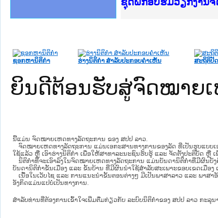
Ministry of Justice 
ເຜີຍແຜ່ວັບໄຊຈົດໝາຍເ
ກະຊວງຍຸຕິທຳ
ຊຸດຝຶກອົບຮົມວຽກງານ
ກອງປະຊຸມທົບທວນຄືນກ
ຝຶກອົບຮົມ ຜູ່ປະສານ
ຝຶກອົບຮົມ ຜູ່ປະສານງ
ເຜີຍແຜ່ແອັບກົດໝາຍລ
ເຜີຍແຜ່ແອັບກົດໝາຍລາ
ຍົກລະດັບວຽກງານຈົດໝ
ຊຸດຝຶກອົບຮົມວຽກງານ
ຊອກຫານິຕິກໍາ
ຮ່າງນິຕິກໍາ ສໍາລັບປະກອບຄໍາເຫັນ
ສະຖິຕິປັດ
ຍິນດີຕ້ອນຮັບສູ່ຈົດໝ
ນີ້ແມ່ນ ຈົດໝາຍເຫດທາງລັດຖະການ ຂອງ ສປປ ລາວ.
ຈົດໝາຍເຫດທາງລັດຖະການ ແມ່ນ​ເອ​ກະ​ສານ​ທາງ​ການ​ຂອງ​ລັດ ທີ່​ເປັນ​ຮູບ​ແບບ​ເອ​ເລັກ​ໂຕ​
ໃຊ້ແລ້ວ ຫຼື ເອົາຮ່າງນິຕິກໍາ ເພື່ອໃຫ້​ສາ​ທາ​ລະ​ນະ​ຊົນ​ຮັບ​ຮູ້ ແລະ ຈັດ​ຕັ້ງ​ປະ​ຕິ​ບັດ ຫ
ນິ​ຕິ​ກຳ​ທີ່​ຈະ​ເອົາ​ລົງ​ໃນ​ຈົດ​ໝາຍ​ເຫດ​ທາງ​ລັດ​ຖະ​ການ ​ແມ່ນ​ບັນ​ດາ​ນິ​ຕິ​ກຳ​ທີ່​ມີ​ຜົນ​ບັງ​
ບັນ​ດານິ​ຕິ​ກຳ​ຂັ້ນ​ເມືອງ ແລະ ຂັ້ນ​ບ້ານ ​ທີ່​ມີ​ຜົນ​ນຳ​ໃຊ້​ສຳ​ລັບ​ສະ​ເພາະ​ຂອບ​ເຂດ​ເມືອງ 
ເນື້ອໃນ​ເວັບ​ໄຊ​ ແລະ ການແນະນໍາຂັ້ນຕອນຕ່າງໆ ມີເປັນພາສາລາວ ແລະ ພາສາອັ
ອັງກິດແມ່ນແປບໍ່ເປັນທາງການ.
ສໍາລັບທ່ານທີ່ຕ້ອງການເຂົ້າໃຈເພີ່ມຕື່ມກ່ຽວກັບ ລະບົບນິຕິກຳຂອງ ສປປ ລາວ ກະລຸນາເຂົ