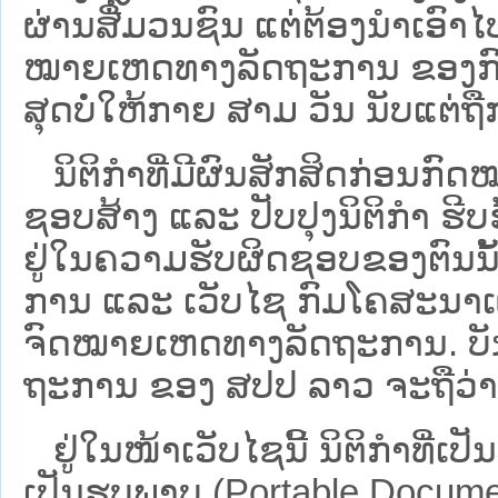
ຜ່ານສື່ມວນຊົນ ແຕ່ຕ້ອງນໍາເອ
ໝາຍ​ເຫດ​ທາງ​ລັດ​ຖະ​ການ​ ຂອ
ສຸດບໍ່ໃຫ້ກາຍ ສາມ ວັນ ນັບແຕ່ຖື
ນິ​ຕິ​ກຳ​ທີ່​ມີ​ຜົນ​ສັກ​ສິດ​ກ່ອນ​ກົດ
ຊອບ​ສ້າງ ແລະ ປັບ​ປຸງນິ​ຕິ​ກຳ ຮີ
ຢູ່ໃນຄວາມຮັບຜິດຊອບຂອງຕົນນັ້ນ
ການ ແລະ ເວັບໄຊ​ ກົມໂຄສະນາເຜ
ຈົດໝາຍເຫດທາງລັດຖະການ. ບັນ​ດາ​ນິ​
ຖະ​ການ ຂອງ ສປ​ປ ລາວ ​ຈະຖື​ວ່າບໍ່​ມີ
ຢູ່ໃນໜ້າ​ເວັບ​ໄຊ​ນີ້ ນິຕິກຳທີ່
ເປັນຮູບພາບ (Portable Documen