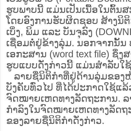
ຮູບພາບນີ້ ແມ່ນເປັນເນື້ອໃນຕົ້
ໂດຍອົງການຮັບຜິດຊອບ ສ້າງນິຕິກ
ເບິ່ງ, ພິມ ແລະ ບັນຈຸລົງ (D
ເຊື່ອມຕໍ່ຢູ່ຂ້າງລຸ່ມ. ນອກຈາກນັ້
ເອກະສານ (word text file) ຊຶ່ງ
ຮູບແບບດັ່ງກ່າວນີ້ ແມ່ນສຳລັບໃຊ້ເປ
ລາຍຊື່ນິຕິກຳທີ່ຢູ່ດ້ານລຸ່ມຂອງ
ບັງຄັບທົ່ວໄປ ທີ່ໄດ້ປະກາດໃຊ້ແລ
ຈົດໝາຍເຫດທາງລັດຖະການ. ລາຍຊ
ກຳລົງໃນຈົດໝາຍເຫດທາງລັດຖະການ ຊ
ຂອງລາຍຊື່ນິຕິກໍາດັ່ງກ່າວ.