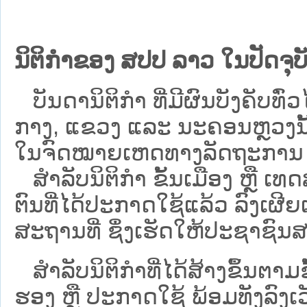
ນິຕິກຳຂອງ ສປປ ລາວ ໃນປັດຈຸບັ
ບັນດານິຕິກໍາ ທີ່ມີຜົນບັງຄັບທົ່ວໄ
ກາງ, ແຂວງ ແລະ ນະຄອນຫຼວງນັ້ນ 
ໃນຈົດໝາຍເຫດທາງລັດຖະການ ເປັ
ສຳລັບນິ​ຕິ​ກຳ ຂັ້ນເມືອງ ຫຼື 
ຕົນທີ່ໄດ້ປະກາດໃຊ້ແລ້ວ ລົງ​ເຜີຍ
ສະຖານທີ່ ຊຶ່ງເຮັດໃຫ້ປະຊາຊົນສາ
ສໍາລັບນິຕິກໍາທີ່ໄດ້ສ້າງຂຶ້ນຕາມ
ຮອງ ຫຼື ປະກາດໃຊ້ ພ້ອມທັງລົງເ