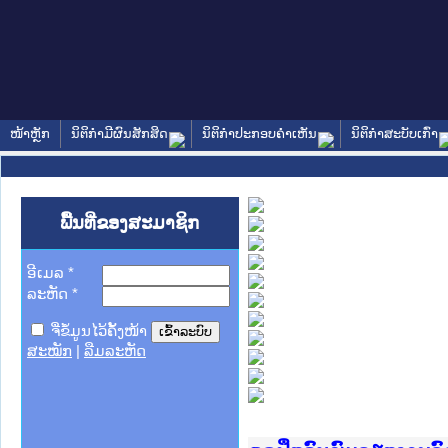
ໜ້າຫຼັກ
ນິຕິກໍາມີຜົນສັກສິດ
ນິຕິກໍາປະກອບຄໍາເຫັນ
ນິຕິກໍາສະບັບເກົ່າ
ພື້ນທີ່ຂອງສະມາຊິກ
ອີເມລ
*
ລະຫັດ
*
ຈື່ຂໍ້ມູນໄວ້ຄັ້ງໜ້າ
ສະໝັກ
|
ລືມລະຫັດ