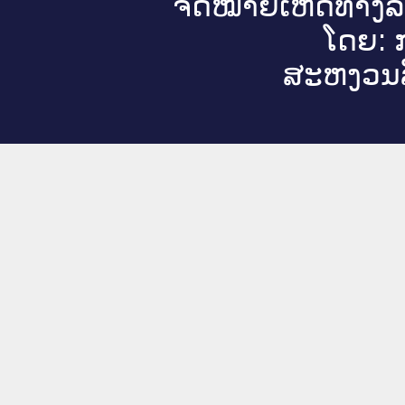
ຈົດ​ໝາຍ​ເຫດ​ທາງ​ລ
ໂດຍ: ກ
ສະ​ຫງວນ​ລ