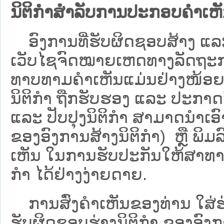
ນິຕິກຳສຳລັບການປະກອບຄຳເຫ
ອົງການທີ່ຮັບຜິດຊອບສ້າງ ແລະ 
ເວັບ​ໄຊຈົດໝາຍເຫດທາງລັດຖະກາ
ທາບທາມຄໍາເຫັນແມ່ນຢ່າງໜ້ອຍ 6
ນິຕິກໍາ ຖືກຮັບຮອງ ແລະ ປະກາດ
ແລະ ປັບປຸງນິຕິກໍາ ສາມາດນຳເອົາຮ
ຂອງອົງການສ້າງນິຕິກຳ) ຫຼື ພິມລົງ
ເຫັນ ໃນການຮັບປະກັນໃຫ້ສາທາລ
ກຳ ໄດ້ຢ່າງງ່າຍດາຍ.
ການສົ່ງຄໍາເຫັນຂອງທ່ານ ໃສ່ຮ່
ຮັບຜິດຊອບຮ່າງນິຕິກຳ ຂອງອົງກາ