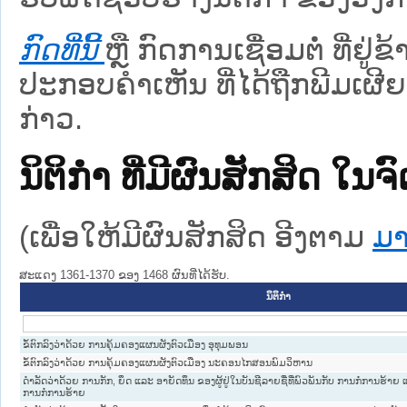
ກົດທີ່ນີ້
ຫຼື ກົດການເຊື່ອມຕໍ່ ທີ່ຢູ່
ປະກອບຄຳເຫັນ ທີ່ໄດ້ຖືກພີມເຜີຍ
ກ່າວ.
ນິຕິກໍາ ທີ່ມີຜົນສັກສິດ
(ເພື່ອໃຫ້ມີຜົນສັກສິດ ອີງຕາມ
ມາ
ສະແດງ 1361-1370 ຂອງ 1468 ຜົນທີ່ໄດ້ຮັບ.
ນິຕິກໍາ
ຂໍ້ຕົກລົງວ່າດ້ວຍ ການຄຸ້ມຄອງແຜນຜັງຕົວເມືອງ ອຸທຸມພອນ
ຂໍ້ຕົກລົງວ່າດ້ວຍ ການຄຸ້ມຄອງແຜນຜັງຕົວເມືອງ ນະຄອນໄກສອນພົມວິຫານ
ດຳລັດວ່າດ້ວຍ ການກັກ, ຍຶດ ແລະ ອາຍັດທຶນ ຂອງຜູ້ຢູ່ໃນບັນຊີລາຍຊື່ທີ່ພົວພັນກັບ ການກໍ່ການຮ້
ການກໍ່ການຮ້າຍ