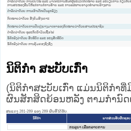
ດຳລັດວ່າດ້ວຍ ການປັບໃໝ ແລະ ມາດຕະການອື່ນຕໍ່ຜູ້ລະເມີດກົດໝາຍ ແລະ ລະບຽບການ ກ່ຽວກັ
ການສະໜອງທຶນໃຫ້ແກ່ການກໍ່ການຮ້າຍ ແລະ ການແຜ່ຜາຍອາວຸດທຳລາຍລ້າງຜານ
ດຳລັດວ່າດ້ວຍ ການເອົາເດັກເປັນລູກລ້ຽງ
ກົດໝາຍວ່າດ້ວຍ ສັງຄົມສົງເຄາະ
ກົດໝາຍວ່າດ້ວຍການປັບປຸງບາງມາດຕາຂອງກົດໝາຍວ່າດ້ວຍສານປະຊາຊົນ
ດຳລັດວ່າດ້ວຍ ທຸລະກິດນ້ຳມັນເຊື້ອໄຟ
ຂໍ້ຕົກລົງວ່າດ້ວຍ ສິດທິບັດ ແລະ ອະນຸສິດທິບັດ
ຂໍ້ຕົກລົງວ່າດ້ວຍ ການຄຸ້ມຄອງຊິງຊັ່ງ
ນິຕິກໍາ ສະບັບເກົ່າ
(ນິຕິກໍາສະບັບເກົ່າ ແມ່ນນິຕິກໍາ
ຜົນສັກສິດຍ້ອນຫລັງ ຕາມກໍານົດເວ
ສະແດງ 281-289 ຂອງ 289 ຜົນທີ່ໄດ້ຮັບ.
ນິຕິກໍາ
ພາກສ່ວນຮັບຜິດຊອບ