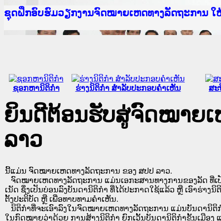
Ministry of Justice Lao PDR
ເຜີຍແຜ່ວັບໄຊຈົດໝາຍເຫດທາງລັດຖະການ ແລະ ແອັບກ
ກະຊວງຍຸຕິທຳ
ຊຸດຝຶກອົບຮົມວຽກງານຈົດໝາຍເຫດທາງລັດຖະການ ໃ
ກອງປະຊຸມທົບທວນຄືນການຈັດຕັ້ງປະຕິບັດວຽກງານຈ
ຝຶກອົບຮົມ ຜູ່ປະສານງານວຽກງານຈົດໝາຍເຫດທາງລັ
ຝຶກອົບຮົມ ຜູ່ປະສານງານວຽກງານຈົດໝາຍເຫດທາງລັດ
ເຜີຍແຜ່ແອັບກົດໝາຍລາວ ແລະ ເວັບໄຊຈົດໝາຍເຫດທ
ເຜີຍແຜ່ແອັບກົດໝາຍລາວ ແລະ ເວັບໄຊຈົດໝາຍເຫດທາ
ຍົກລະດັບວຽກງານຈົດໝາຍເຫດທາງລັດຖະການໃຫ້ຜູ້
ຊຸດຝຶກອົບຮົມວຽກງານຈົດໝາຍເຫດທາງລັດຖະການ ໃ
ຊອກຫານິຕິກໍາ
ຮ່າງນິຕິກໍາ ສໍາລັບປະກອບຄໍາເຫັນ
ສະຖ
ຍິນດີຕ້ອນຮັບສູ່ຈົດໝາ
ລາວ
ນີ້ແມ່ນ ຈົດໝາຍເຫດທາງລັດຖະການ ຂອງ ສປປ ລາວ.
ຈົດໝາຍເຫດທາງລັດຖະການ ແມ່ນ​ເອ​ກະ​ສານ​ທາງ​ການ​ຂອງ​ລັດ ທີ່​ເປັນ​ຮູບ​
ເນັດ ຊຶ່ງ​ເປັນ​ບ່ອນ​ລົງ​ບັນ​ດາ​ນິ​ຕິ​ກຳ ທີ່ໄດ້ປະກາດໃຊ້ແລ້ວ ຫຼື ເອົາຮ່າງນິຕ
ຕັ້ງ​ປະ​ຕິ​ບັດ ຫຼື ເພື່ອທາບທາມຄໍາເຫັນ.
ນິ​ຕິ​ກຳ​ທີ່​ຈະ​ເອົາ​ລົງ​ໃນ​ຈົດ​ໝາຍ​ເຫດ​ທາງ​ລັດ​ຖະ​ການ ​ແມ່ນ​ບັນ​ດາ​ນິ​ຕິ​ກຳ​ທີ່
ໃນ​ກົດ​ໝາຍ​ວ່າ​ດ້ວຍ​ ການ​ສ້າງ​ນິ​ຕິ​ກຳ ຍົກ​ເວັ້ນ​ບັນ​ດານິ​ຕິ​ກຳ​ຂັ້ນ​ເມືອງ ແ