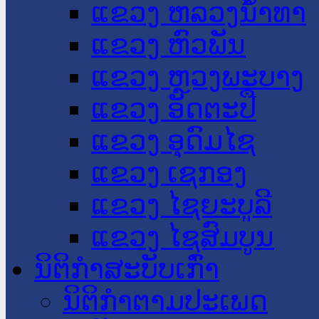
ແຂວງ ຫລວງນໍ້າທາ
ແຂວງ ຫົວພັນ
ແຂວງ ຫຼວງພະບາງ
ແຂວງ ອັດຕະປື
ແຂວງ ອຸດົມໄຊ
ແຂວງ ເຊກອງ
ແຂວງ ໄຊຍະບູລີ
ແຂວງ ໄຊສົມບູນ
ນິຕິກໍາສະບັບເກົ່າ
ນິຕິກຳຕາມປະເພດ