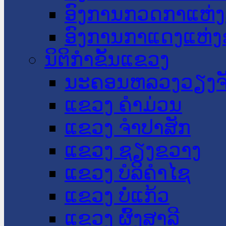
ອົງການກວດກາແຫ່ງ
ອົງການກາແດງແຫ່
ນິຕິກໍາຂັ້ນແຂວງ
ນະ​ຄອນ​ຫລວງວຽງຈ
ແຂວງ ຄໍາມ່ວນ
ແຂວງ ຈໍາປາສັກ
ແຂວງ ຊຽງຂວາງ
ແຂວງ ບໍລິຄໍາໄຊ
ແຂວງ ບໍ່ແກ້ວ
ແຂວງ ຜົ້ງສາລີ