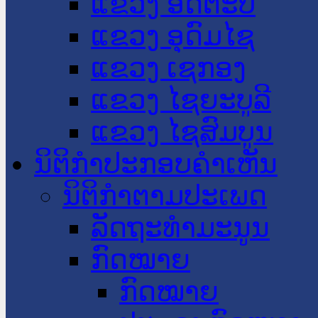
ແຂວງ ອັດຕະປື
ແຂວງ ອຸດົມໄຊ
ແຂວງ ເຊກອງ
ແຂວງ ໄຊຍະບູລີ
ແຂວງ ໄຊສົມບູນ
ນິຕິກໍາປະກອບຄໍາເຫັນ
ນິຕິກໍາຕາມປະເພດ
ລັດຖະທໍາມະນູນ
ກົດໝາຍ
ກົດໝາຍ