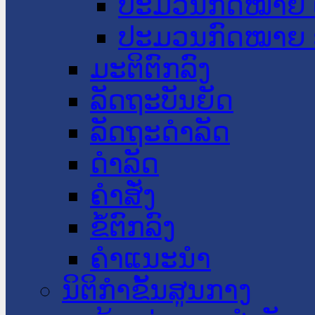
ປະມວນກົດໝາຍ 
ປະມວນກົດໝາຍ 
ມະຕິຕົກລົງ
ລັດຖະບັນຍັດ
ລັດຖະດໍາລັດ
ດໍາລັດ
ຄໍາສັ່ງ
ຂໍ້ຕົກລົງ
ຄໍາແນະນໍາ
ນິຕິກຳຂັ້ນສູນກາງ