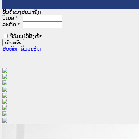
ພື້ນທີ່ຂອງສະມາຊິກ
ອີເມລ
*
ລະຫັດ
*
ຈື່ຂໍ້ມູນໄວ້ຄັ້ງໜ້າ
ສະໝັກ
|
ລືມລະຫັດ