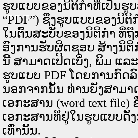
ຮູບແບບຂອງນິຕິກໍາທີ່ເປັນຮູ
“PDF”) ຊຶ່ງຮູບແບບຂອງນິຕິກໍ
ໃນຕົ້ນສະບັບຂອງນິຕິກໍາ ທີ
ອົງການຮັບຜິດຊອບ ສ້າງນິຕິກ
ນີ້ ສາມາດເປີດເບິ່ງ, ພິມ 
ຮູບແບບ PDF ໂດຍການກົດລົງບ່ອ
ນອກຈາກນັ້ນ ທ່ານຍັງສາມາດເປີ
ເອກະສານ (word text file) ຊ
ເອກະສານທີ່ຢູ່ໃນຮູບແບບດັ່ງກ
ເທົ່ານັ້ນ.