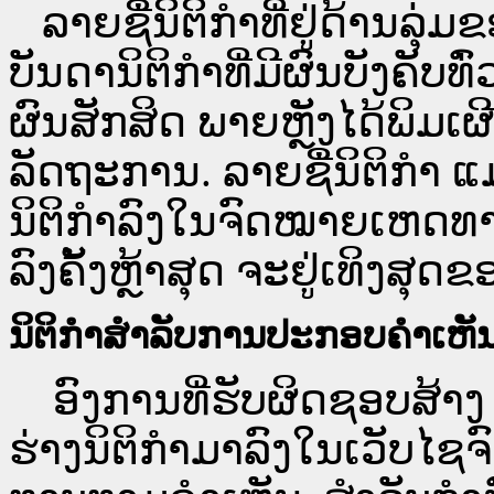
ລາຍຊື່ນິຕິກຳທີ່ຢູ່ດ້ານລຸ່
ບັນດານິຕິກຳທີ່ມີຜົນບັງຄັບທ
ຜົນສັກສິດ ພາຍຫຼັງໄດ້ພິມ
ລັດຖະການ. ລາຍຊື່ນິຕິກຳ ແ
ນິຕິກຳລົງໃນຈົດໝາຍເຫດທາງລ
ລົງຄັ້ງຫຼ້າສຸດ ຈະຢູ່ເທິງສຸດຂ
ນິຕິກຳສຳລັບການປະກອບຄຳເຫັ
ອົງການທີ່ຮັບຜິດຊອບສ້າງ 
ຮ່າງນິຕິກຳມາລົງໃນ​ເວັບ​