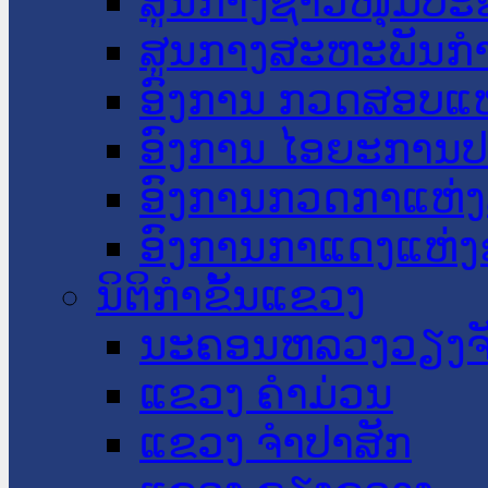
ສູນກາງຊາວໜຸ່ມປະ
ສູນກາງສະຫະພັນກ
ອົງການ ກວດສອບແຫ
ອົງການ ໄອຍະການປ
ອົງການກວດກາແຫ່ງ
ອົງການກາແດງແຫ່
ນິຕິກໍາຂັ້ນແຂວງ
ນະ​ຄອນ​ຫລວງວຽງຈ
ແຂວງ ຄໍາມ່ວນ
ແຂວງ ຈໍາປາສັກ