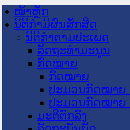
ໜ້າຫຼັກ
ນິຕິກໍາມີຜົນສັກສິດ
ນິຕິກໍາຕາມປະເພດ
ລັດຖະທໍາມະນູນ
ກົດໝາຍ
ກົດໝາຍ
ປະມວນກົດໝາຍ 
ປະມວນກົດໝາຍ 
ມະຕິຕົກລົງ
ລັດຖະບັນຍັດ