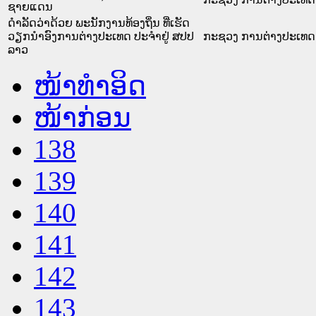
ຊາຍແດນ
ດຳລັດວ່າດ້ວຍ ພະນັກງານທ້ອງຖິ່ນ ທີ່ເຮັດ
ວຽກນຳອົງການຕ່າງປະເທດ ປະຈຳຢູ່ ສປປ
ກະຊວງ ການຕ່າງປະເທດ
ລາວ
ໜ້າທໍາອິດ
ໜ້າກ່ອນ
138
139
140
141
142
143