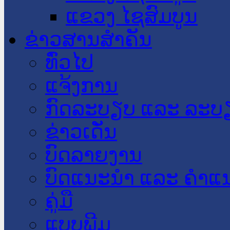
ແຂວງ ໄຊສົມບູນ
ຂ່າວສານສໍາຄັນ
​ທົ່ວ​ໄປ
ແຈ້ງການ
ກົດລະບຽບ ແລະ ລະບ
ຂ່າວເດັ່ນ
ບົດລາຍງານ
ບົດແນະນໍາ ແລະ ຄໍາແ
ຄູ່ມື
ແບບພີມ