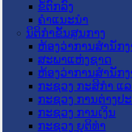
ຂໍ້ຕົກລົງ
ຄໍາແນະນໍາ
ນິຕິກໍາຂັ້ນສູນກາງ
ຫ້ອງວ່າການສໍານັ
ສະພາແຫ່ງຊາດ
ຫ້ອງວ່າການສຳນັກງ
ກະຊວງ ກະສິກຳ ແລະ
ກະຊວງ ການຕ່າງປ
ກະຊວງ ການເງິນ
ກະຊວງ ຍຸຕິທໍາ