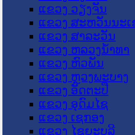
ແຂວງ ວຽງຈັນ
ແຂວງ ສະຫວັນນະເ
ແຂວງ ສາລະວັນ
ແຂວງ ຫລວງນໍ້າທາ
ແຂວງ ຫົວພັນ
ແຂວງ ຫຼວງພະບາງ
ແຂວງ ອັດຕະປື
ແຂວງ ອຸດົມໄຊ
ແຂວງ ເຊກອງ
ແຂວງ ໄຊຍະບູລີ