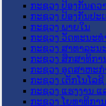
ກະຊວງ ປ້ອງກັນຄວ
ກະຊວງ ປ້ອງກັນປະ
ກະຊວງ ພາຍໃນ
ກະຊວງ ວັດທະນະທຳ
ກະຊວງ ສາທາລະນະ
ກະຊວງ ສຶກສາທິການ
ກະຊວງ ອຸດສາຫະກຳ
ກະຊວງ ເຕັກໂນໂລຊີ
ກະຊວງ ແຮງງານ ແລ
ກະຊວງ ໂຍທາທິການ 