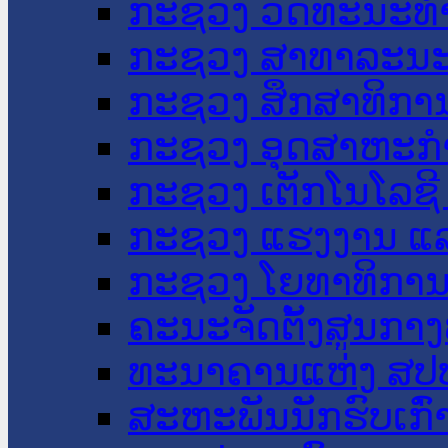
ກະຊວງ ວັດທະນະທຳ
ກະຊວງ ສາທາລະນະ
ກະຊວງ ສຶກສາທິການ
ກະຊວງ ອຸດສາຫະກຳ
ກະຊວງ ເຕັກໂນໂລຊີ
ກະຊວງ ແຮງງານ ແລ
ກະຊວງ ໂຍທາທິການ 
ຄະນະຈັດຕັ້ງສູນກາງ
ທະນາຄານແຫ່ງ ສປ
ສະຫະພັນນັກຮົບເກົ