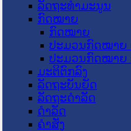
ລັດຖະທໍາມະນູນ
ກົດໝາຍ
ກົດໝາຍ
ປະມວນກົດໝາຍ 
ປະມວນກົດໝາຍ 
ມະຕິຕົກລົງ
ລັດຖະບັນຍັດ
ລັດຖະດໍາລັດ
ດໍາລັດ
ຄໍາສັ່ງ