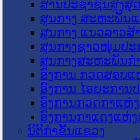
ສານປະຊາຊົນສູງສຸ
ສູນກາງ ສະຫະພັນແ
ສູນກາງ ແນວລາວສ້
ສູນກາງຊາວໜຸ່ມປະ
ສູນກາງສະຫະພັນກ
ອົງການ ກວດສອບແຫ
ອົງການ ໄອຍະການປ
ອົງການກວດກາແຫ່ງ
ອົງການກາແດງແຫ່
ນິຕິກໍາຂັ້ນແຂວງ