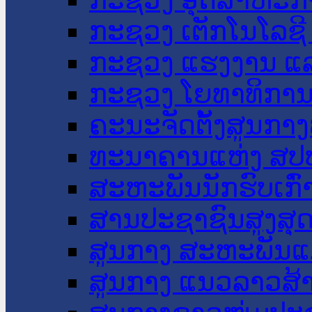
ກະຊວງ ເຕັກໂນໂລຊີ
ກະຊວງ ແຮງງານ ແລ
ກະຊວງ ໂຍທາທິການ 
ຄະນະຈັດຕັ້ງສູນກາງ
ທະນາຄານແຫ່ງ ສປ
ສະຫະພັນນັກຮົບເກົ
ສານປະຊາຊົນສູງສຸ
ສູນກາງ ສະຫະພັນແ
ສູນກາງ ແນວລາວສ້