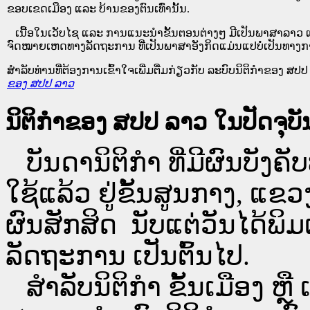
ຂອບ​ເຂດ​ເມືອງ ແລະ ບ້ານ​ຂອງ​ຕົນ​ເທົ່າ​ນັ້ນ.
ເນື້ອໃນ​ເວັບ​ໄຊ​ ແລະ ການແນະນໍາຂັ້ນຕອນຕ່າງໆ ມີເປັນພາສາລາວ ແ
ຈົດໝາຍເຫດທາງລັດຖະການ ທີ່ເປັນພາສາອັງກິດແມ່ນແປບໍ່ເປັນທາງກ
ສໍາລັບທ່ານທີ່ຕ້ອງການເຂົ້າໃຈເພີ່ມຕື່ມກ່ຽວກັບ ລະບົບນິຕິກຳຂອງ ສປປ ລ
ຂອງ ສປປ ລາວ
ນິຕິກຳຂອງ ສປປ ລາວ ໃນປັດຈຸບັນ
ບັນດານິຕິກໍາ ທີ່ມີຜົນບັງຄັບ
ໃຊ້ແລ້ວ ຢູ່ຂັ້ນ​ສູນ​ກາງ, 
ຜົນສັກສິດ ນັບ​ແຕ່​ວັນໄດ້
ລັດຖະການ ເປັນ​ຕົ້ນ​ໄປ.
ສຳລັບນິ​ຕິ​ກຳ ຂັ້ນເມືອງ ຫຼ