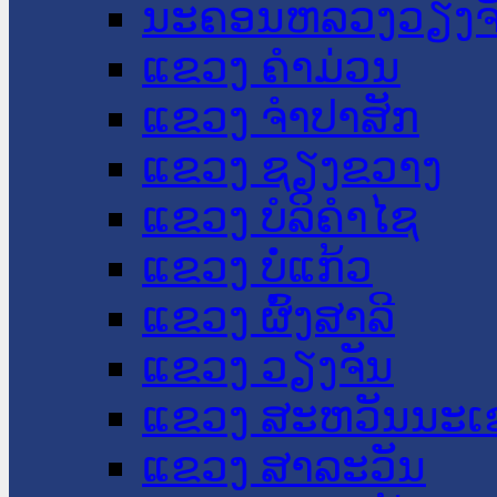
ນະ​ຄອນ​ຫລວງວຽງຈ
ແຂວງ ຄໍາມ່ວນ
ແຂວງ ຈໍາປາສັກ
ແຂວງ ຊຽງຂວາງ
ແຂວງ ບໍລິຄໍາໄຊ
ແຂວງ ບໍ່ແກ້ວ
ແຂວງ ຜົ້ງສາລີ
ແຂວງ ວຽງຈັນ
ແຂວງ ສະຫວັນນະເ
ແຂວງ ສາລະວັນ