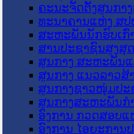
ຄະນະຈັດຕັ້ງສູນກາງ
ທະນາຄານແຫ່ງ ສປ
ສະຫະພັນນັກຮົບເກົ
ສານປະຊາຊົນສູງສຸ
ສູນກາງ ສະຫະພັນແ
ສູນກາງ ແນວລາວສ້
ສູນກາງຊາວໜຸ່ມປະ
ສູນກາງສະຫະພັນກ
ອົງການ ກວດສອບແຫ
ອົງການ ໄອຍະການປ