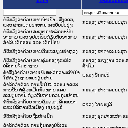
ນິຕິກໍາ
ພາກສ່ວນຮັບຜ
ຂໍ້ຕົກລົງວ່າດ້ວຍ ການນຳເຂົ້າ - ສົ່ງອອກ,
ກະຊວງ ສາທາລະນະສຸກ
ແລະ ຜ່ານແດນອາຫານ (ສະບັບປັບປຸງ)
ຂໍ້ຕົກລົງວ່າດ້ວຍ ສະຫຼາກຜະລິດຕະພັນ
ອາຫານ ແລະ ອຸປະກອນກ່ຽວກັບອາຫານ
ກະຊວງ ສາທາລະນະສຸກ
ສຳລັບເດັກອ່ອນ ແລະ ເດັກນ້ອຍ
ຂໍ້ຕົກລົງວ່າດ້ວຍ ການຂຶ້ນທະບຽນຢາຫຼວງ
ກະຊວງ ສາທາລະນະສຸກ
ຂໍ້ຕົກລົງວ່າດ້ວຍ ການຄຸ້ມຄອງທຸລະກິດ
ກະຊວງ ແຮງງານ ແລະ ສ
ບໍລິການຈັດຫາງານ
ສັງຄົມ
ຄຳສັ່ງວ່າດ້ວຍ ການເພີ່ມທະວີຄວາມເອົາໃຈ
ແຂວງ ອັດຕະປື
ໃສ່ຕໍ່ວຽກງານທະບຽນສານ
ດຳລັດວ່າດ້ວຍ ການປັບໃໝ ແລະ ມາດຕະ
ການອື່ນ ຕໍ່ຜູ້ລະເມີດກົດໝາຍ ແລະ
ກະຊວງ ສາທາລະນະສຸກ
ລະບຽບການ ກ່ຽວກັບການຄວບຄຸມຢາສູບ
ຂໍ້ຕົກລົງວ່າດ້ວຍ ການຄຸ້ມຄອງ, ພັດທະນາ
ແຂວງ ໄຊຍະບູລີ
ແລະ ບໍລິຫານຕົວເມືອງ ໄຊຍະບູລີ
ຂໍ້ຕົກລົງວ່າດ້ວຍ ຖິ່ນກຳເນີດ
ກະຊວງ ອຸດສາຫະກຳ ແລ
ດຳລັດວ່າດ້ວຍ ການຄຸ້ມຄອງບໍລິເວນ
ກະຊວງ ການຕ່າງປະເທດ