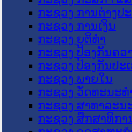
ກະຊວງ ການຕ່າງປ
ກະຊວງ ການເງິນ
ກະຊວງ ຍຸຕິທໍາ
ກະຊວງ ປ້ອງກັນຄວ
ກະຊວງ ປ້ອງກັນປະ
ກະຊວງ ພາຍໃນ
ກະຊວງ ວັດທະນະທຳ
ກະຊວງ ສາທາລະນະ
ກະຊວງ ສຶກສາທິການ
ກະຊວງ ອຸດສາຫະກຳ