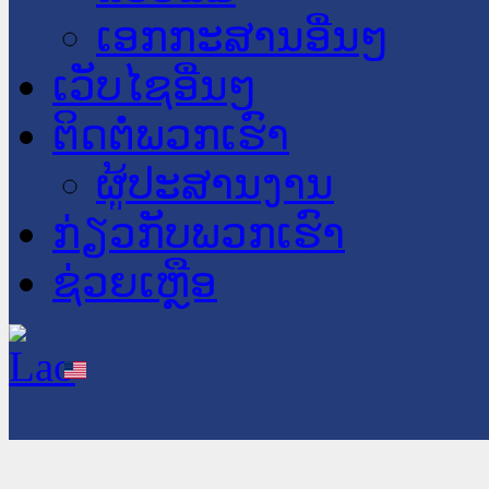
ເອກກະສານອື່ນໆ
ເວັບໄຊອື່ນໆ
ຕິດຕໍ່ພວກເຮົາ
ຜູ້ປະສານງານ
ກ່ຽວກັບພວກເຮົາ
ຊ່ວຍເຫຼືອ