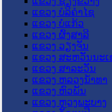
ແຂວງ ຊຽງຂວາງ
ແຂວງ ບໍລິຄໍາໄຊ
ແຂວງ ບໍ່ແກ້ວ
ແຂວງ ຜົ້ງສາລີ
ແຂວງ ວຽງຈັນ
ແຂວງ ສະຫວັນນະເ
ແຂວງ ສາລະວັນ
ແຂວງ ຫລວງນໍ້າທາ
ແຂວງ ຫົວພັນ
ແຂວງ ຫຼວງພະບາງ