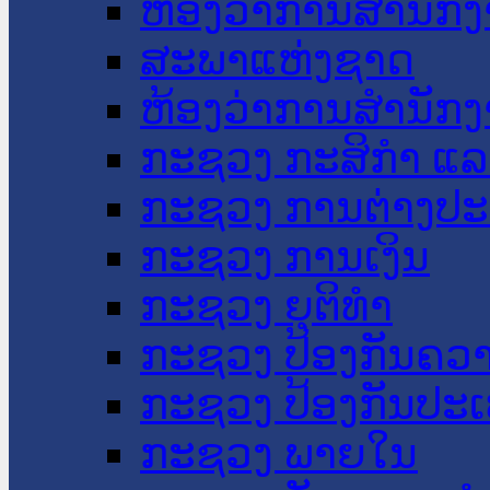
ຫ້ອງວ່າການສໍານັ
ສະພາແຫ່ງຊາດ
ຫ້ອງວ່າການສຳນັກງ
ກະຊວງ ກະສິກຳ ແລະ
ກະຊວງ ການຕ່າງປ
ກະຊວງ ການເງິນ
ກະຊວງ ຍຸຕິທໍາ
ກະຊວງ ປ້ອງກັນຄວ
ກະຊວງ ປ້ອງກັນປະ
ກະຊວງ ພາຍໃນ