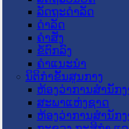
ລັດຖະດໍາລັດ
ດໍາລັດ
ຄໍາສັ່ງ
ຂໍ້ຕົກລົງ
ຄໍາແນະນໍາ
ນິຕິກໍາຂັ້ນສູນກາງ
ຫ້ອງວ່າການສໍານັ
ສະພາແຫ່ງຊາດ
ຫ້ອງວ່າການສຳນັກງ
ກະຊວງ ກະສິກຳ ແລະ