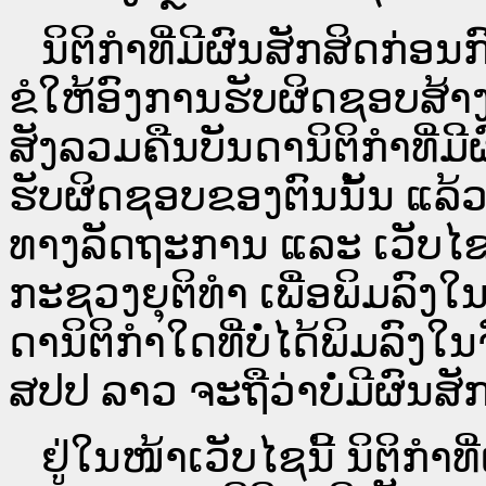
ນິ​ຕິ​ກຳ​ທີ່​ມີ​ຜົນ​ສັກ​ສິດ​ກ່ອນ
ຂໍໃຫ້ອົງ​ການ​ຮັບ​ຜິດ​ຊອບ​ສ້າ
ສັງລວມຄືນບັນດານິຕິກໍາທີ່ມີ
ຮັບຜິດຊອບຂອງຕົນນັ້ນ ແລ້ວ
ທາງ​ລັດ​ຖະ​ການ ແລະ ເວັບ
ກະຊວງຍຸຕິທໍາ ເພື່ອພິມລົ
ດາ​ນິ​ຕິ​ກຳ​ໃດ​ທີ່ບໍ່​ໄດ້​ພິມ​
ສປ​ປ ລາວ ​ຈະຖື​ວ່າບໍ່​ມີ​ຜົນ​ສັກ​
ຢູ່ໃນໜ້າ​ເວັບ​ໄຊ​ນີ້ ນິຕິກ