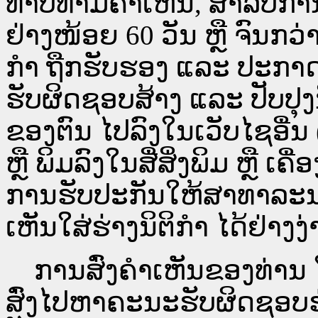
ທາບທາມຄຳເຫັນ, ສໍາລັບກໍ
ຢ່າງໜ້ອຍ 60 ວັນ ຫຼື ຈົນກວ
ກໍາ ຖືກຮັບຮອງ ແລະ ປະກາດ
ຮັບຜິດຊອບສ້າງ ແລະ ປັບປຸງ
ຂອງຕົນ ໄປລົງໃນ​ເວັບ​ໄຊ​ອື່
ຫຼື ພິມລົງໃນສື່ສິ່ງພິມ ຫຼື ເ
ການຮັບປະກັນໃຫ້ສາທາລະນ
ເຫັນໃສ່ຮ່າງນິຕິກຳ ໄດ້ຢ່າງ
ການສົ່ງຄໍາເຫັນຂອງທ່ານ ໃສ
ສົ່ງໄປຫາຄະນະຮັບຜິດຊອບຮ