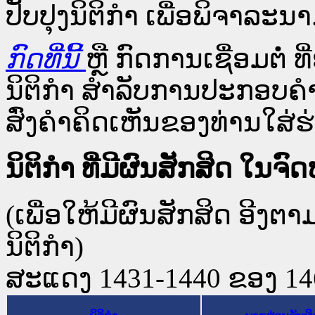
ປັບປຸງນິຕິກຳ ເພື່ອພິຈາລະນາ
ກົດທີ່ນີ້
ຫຼື ກົດການເຊື່ອມຕໍ່ ທີ
ນິຕິກໍາ ສໍາລັບການປະກອບຄຳ
ສົ່ງຄຳຄິດເຫັນຂອງທ່ານໃສ່ຮ່
ນິຕິກໍາ ທີ່ມີຜົນສັກສິດ 
(ເພື່ອໃຫ້ມີຜົນສັກສິດ ອີງຕ
ນິຕິກໍາ)
ສະແດງ 1431-1440 ຂອງ 1468