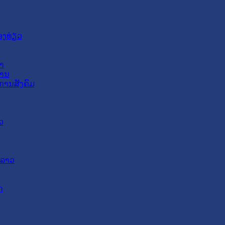
ອງທ່ຽວ
າ
ສານ
ການສັງຄົມ
ວ
ດລາວ
ດ