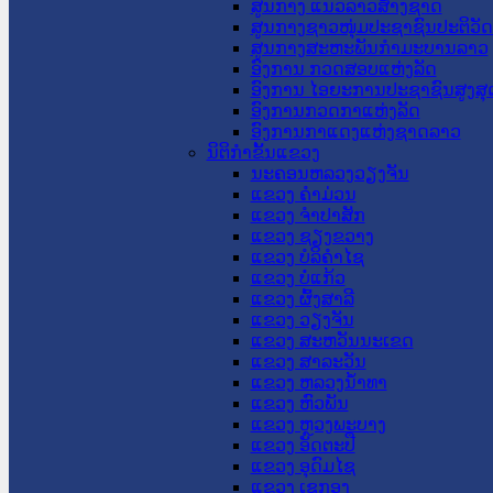
ສູນກາງ ແນວລາວສ້າງຊາດ
ສູນກາງຊາວໜຸ່ມປະຊາຊົນປະຕິວັ
ສູນກາງສະຫະພັນກຳມະບານລາວ
ອົງການ ກວດສອບແຫ່ງລັດ
ອົງການ ໄອຍະການປະຊາຊົນສູງສຸ
ອົງການກວດກາແຫ່ງລັດ
ອົງການກາແດງແຫ່ງຊາດລາວ
ນິຕິກໍາຂັ້ນແຂວງ
ນະ​ຄອນ​ຫລວງວຽງຈັນ
ແຂວງ ຄໍາມ່ວນ
ແຂວງ ຈໍາປາສັກ
ແຂວງ ຊຽງຂວາງ
ແຂວງ ບໍລິຄໍາໄຊ
ແຂວງ ບໍ່ແກ້ວ
ແຂວງ ຜົ້ງສາລີ
ແຂວງ ວຽງຈັນ
ແຂວງ ສະຫວັນນະເຂດ
ແຂວງ ສາລະວັນ
ແຂວງ ຫລວງນໍ້າທາ
ແຂວງ ຫົວພັນ
ແຂວງ ຫຼວງພະບາງ
ແຂວງ ອັດຕະປື
ແຂວງ ອຸດົມໄຊ
ແຂວງ ເຊກອງ