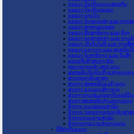
ກະຊວງ ປ້ອງກັນຄວາມສະຫງົບ
ກະຊວງ ປ້ອງກັນປະເທດ
ກະຊວງ ພາຍໃນ
ກະຊວງ ວັດທະນະທຳ ແລະ ການທ່
ກະຊວງ ສາທາລະນະສຸກ
ກະຊວງ ສຶກສາທິການ ແລະ ກິລາ
ກະຊວງ ອຸດສາຫະກຳ ແລະ ການຄ້
ກະຊວງ ເຕັກໂນໂລຊີ ແລະ ການສື່
ກະຊວງ ແຮງງານ ແລະ ສະຫວັດດີ
ກະຊວງ ໂຍທາທິການ ແລະ ຂົນສົ່ງ
ຄະນະຈັດຕັ້ງສູນກາງພັກ
ທະນາຄານແຫ່ງ ສປປ ລາວ
ສະຫະພັນນັກຮົບເກົ່າແຫ່ງຊາດລາ
ສານປະຊາຊົນສູງສຸດ
ສູນກາງ ສະຫະພັນແມ່ຍິງລາວ
ສູນກາງ ແນວລາວສ້າງຊາດ
ສູນກາງຊາວໜຸ່ມປະຊາຊົນປະຕິວັ
ສູນກາງສະຫະພັນກຳມະບານລາວ
ອົງການ ກວດສອບແຫ່ງລັດ
ອົງການ ໄອຍະການປະຊາຊົນສູງສຸ
ອົງການກວດກາແຫ່ງລັດ
ອົງການກາແດງແຫ່ງຊາດລາວ
ນິຕິກໍາຂັ້ນແຂວງ