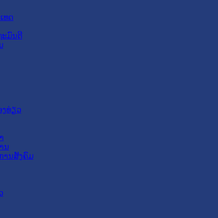
ະເທດ
ະມົນຕີ
ມ
ອງທ່ຽວ
າ
ສານ
ການສັງຄົມ
ວ