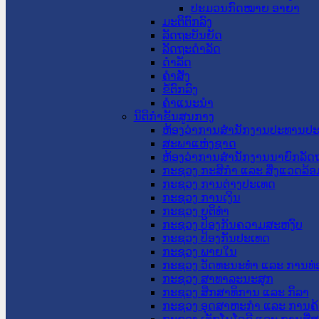
ປະມວນກົດໝາຍ ອາຍາ
ມະຕິຕົກລົງ
ລັດຖະບັນຍັດ
ລັດຖະດໍາລັດ
ດໍາລັດ
ຄໍາສັ່ງ
ຂໍ້ຕົກລົງ
ຄໍາແນະນໍາ
ນິຕິກຳຂັ້ນສູນກາງ
ຫ້ອງວ່າການສໍານັກງານປະທານປ
ສະພາແຫ່ງຊາດ
ຫ້ອງວ່າການສຳນັກງານນາຍົກລັດຖ
ກະຊວງ ກະສິກຳ ແລະ ສິ່ງແວດລ້ອ
ກະຊວງ ການຕ່າງປະເທດ
ກະຊວງ ການເງິນ
ກະຊວງ ຍຸຕິທໍາ
ກະຊວງ ປ້ອງກັນຄວາມສະຫງົບ
ກະຊວງ ປ້ອງກັນປະເທດ
ກະຊວງ ພາຍໃນ
ກະຊວງ ວັດທະນະທຳ ແລະ ການທ່
ກະຊວງ ສາທາລະນະສຸກ
ກະຊວງ ສຶກສາທິການ ແລະ ກິລາ
ກະຊວງ ອຸດສາຫະກຳ ແລະ ການຄ້