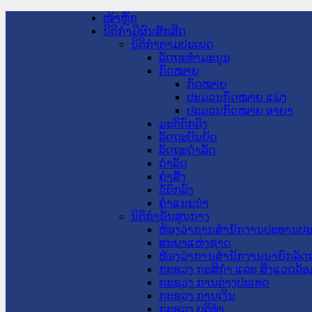
ໜ້າຫຼັກ
ນິຕິກໍາມີຜົນສັກສິດ
ນິຕິກໍາຕາມປະເພດ
ລັດຖະທໍາມະນູນ
ກົດໝາຍ
ກົດໝາຍ
ປະມວນກົດໝາຍ ແພ່ງ
ປະມວນກົດໝາຍ ອາຍາ
ມະຕິຕົກລົງ
ລັດຖະບັນຍັດ
ລັດຖະດໍາລັດ
ດໍາລັດ
ຄໍາສັ່ງ
ຂໍ້ຕົກລົງ
ຄໍາແນະນໍາ
ນິຕິກໍາຂັ້ນສູນກາງ
ຫ້ອງວ່າການສໍານັກງານປະທານປ
ສະພາແຫ່ງຊາດ
ຫ້ອງວ່າການສຳນັກງານນາຍົກລັດຖ
ກະຊວງ ກະສິກຳ ແລະ ສິ່ງແວດລ້ອ
ກະຊວງ ການຕ່າງປະເທດ
ກະຊວງ ການເງິນ
ກະຊວງ ຍຸຕິທໍາ