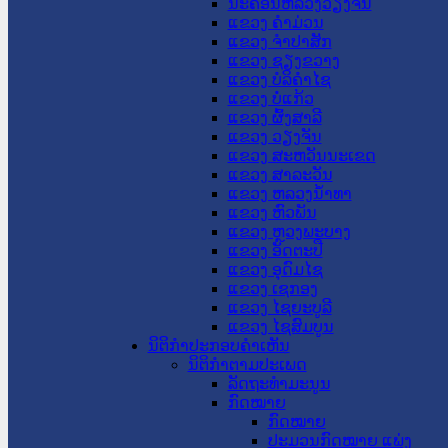
ນະ​ຄອນ​ຫລວງວຽງຈັນ
ແຂວງ ຄໍາມ່ວນ
ແຂວງ ຈໍາປາສັກ
ແຂວງ ຊຽງຂວາງ
ແຂວງ ບໍລິຄໍາໄຊ
ແຂວງ ບໍ່ແກ້ວ
ແຂວງ ຜົ້ງສາລີ
ແຂວງ ວຽງຈັນ
ແຂວງ ສະຫວັນນະເຂດ
ແຂວງ ສາລະວັນ
ແຂວງ ຫລວງນໍ້າທາ
ແຂວງ ຫົວພັນ
ແຂວງ ຫຼວງພະບາງ
ແຂວງ ອັດຕະປື
ແຂວງ ອຸດົມໄຊ
ແຂວງ ເຊກອງ
ແຂວງ ໄຊຍະບູລີ
ແຂວງ ໄຊສົມບູນ
ນິຕິກໍາປະກອບຄໍາເຫັນ
ນິຕິກໍາຕາມປະເພດ
ລັດຖະທໍາມະນູນ
ກົດໝາຍ
ກົດໝາຍ
ປະມວນກົດໝາຍ ແພ່ງ