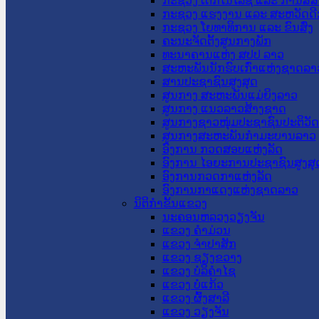
ກະຊວງ ເຕັກໂນໂລຊີ ແລະ ການສື່
ກະຊວງ ແຮງງານ ແລະ ສະຫວັດດີ
ກະຊວງ ໂຍທາທິການ ແລະ ຂົນສົ່ງ
ຄະນະຈັດຕັ້ງສູນກາງພັກ
ທະນາຄານແຫ່ງ ສປປ ລາວ
ສະຫະພັນນັກຮົບເກົ່າແຫ່ງຊາດລາ
ສານປະຊາຊົນສູງສຸດ
ສູນກາງ ສະຫະພັນແມ່ຍິງລາວ
ສູນກາງ ແນວລາວສ້າງຊາດ
ສູນກາງຊາວໜຸ່ມປະຊາຊົນປະຕິວັ
ສູນກາງສະຫະພັນກຳມະບານລາວ
ອົງການ ກວດສອບແຫ່ງລັດ
ອົງການ ໄອຍະການປະຊາຊົນສູງສຸ
ອົງການກວດກາແຫ່ງລັດ
ອົງການກາແດງແຫ່ງຊາດລາວ
ນິຕິກໍາຂັ້ນແຂວງ
ນະ​ຄອນ​ຫລວງວຽງຈັນ
ແຂວງ ຄໍາມ່ວນ
ແຂວງ ຈໍາປາສັກ
ແຂວງ ຊຽງຂວາງ
ແຂວງ ບໍລິຄໍາໄຊ
ແຂວງ ບໍ່ແກ້ວ
ແຂວງ ຜົ້ງສາລີ
ແຂວງ ວຽງຈັນ