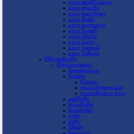
ແຂວງ ສະຫວັນນະເຂດ
ແຂວງ ສາລະວັນ
ແຂວງ ຫລວງນໍ້າທາ
ແຂວງ ຫົວພັນ
ແຂວງ ຫຼວງພະບາງ
ແຂວງ ອັດຕະປື
ແຂວງ ອຸດົມໄຊ
ແຂວງ ເຊກອງ
ແຂວງ ໄຊຍະບູລີ
ແຂວງ ໄຊສົມບູນ
ນິຕິກໍາສະບັບເກົ່າ
ນິຕິກຳຕາມປະເພດ
ລັດຖະທໍາມະນູນ
ກົດໝາຍ
ກົດໝາຍ
ປະມວນກົດໝາຍ ແພ່ງ
ປະມວນກົດໝາຍ ອາຍາ
ມະຕິຕົກລົງ
ລັດຖະບັນຍັດ
ລັດຖະດໍາລັດ
ດໍາລັດ
ຄໍາສັ່ງ
ຂໍ້ຕົກລົງ
ຄໍາແນະນໍາ