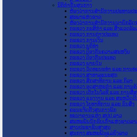
ນິຕິກໍາຂັ້ນສູນກາງ
ຫ້ອງວ່າການສໍານັກງານປະທານປ
ສະພາແຫ່ງຊາດ
ຫ້ອງວ່າການສຳນັກງານນາຍົກລັດຖ
ກະຊວງ ກະສິກຳ ແລະ ສິ່ງແວດລ້ອ
ກະຊວງ ການຕ່າງປະເທດ
ກະຊວງ ການເງິນ
ກະຊວງ ຍຸຕິທໍາ
ກະຊວງ ປ້ອງກັນຄວາມສະຫງົບ
ກະຊວງ ປ້ອງກັນປະເທດ
ກະຊວງ ພາຍໃນ
ກະຊວງ ວັດທະນະທຳ ແລະ ການທ່
ກະຊວງ ສາທາລະນະສຸກ
ກະຊວງ ສຶກສາທິການ ແລະ ກິລາ
ກະຊວງ ອຸດສາຫະກຳ ແລະ ການຄ້
ກະຊວງ ເຕັກໂນໂລຊີ ແລະ ການສື່
ກະຊວງ ແຮງງານ ແລະ ສະຫວັດດີ
ກະຊວງ ໂຍທາທິການ ແລະ ຂົນສົ່ງ
ຄະນະຈັດຕັ້ງສູນກາງພັກ
ທະນາຄານແຫ່ງ ສປປ ລາວ
ສະຫະພັນນັກຮົບເກົ່າແຫ່ງຊາດລາ
ສານປະຊາຊົນສູງສຸດ
ສູນກາງ ສະຫະພັນແມ່ຍິງລາວ