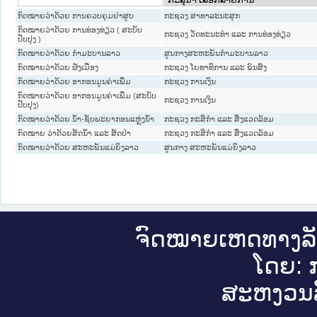
ກົດໝາຍວ່າດ້ວຍ ການຄວບຄຸມຢາສູບ
ກະຊວງ ສາທາລະນະສຸກ
ກົດໝາຍວ່າດ້ວຍ ການທ່ອງທ່ຽວ ( ສະບັບ
ກະຊວງ ວັດທະນະທຳ ແລະ ການທ່ອງທ່ຽວ
ປັບປຸງ )
ກົດໝາຍວ່າດ້ວຍ ກຳມະບານລາວ
ສູນກາງສະຫະພັນກຳມະບານລາວ
ກົດ​ໝາຍ​ວ່າ​ດ້ວຍ ຜັງເມືອງ
ກະຊວງ ໂຍທາທິການ ແລະ ຂົນສົ່ງ
ກົດໝາຍວ່າດ້ວຍ ອາກອນມູນຄ່າເພີ່ມ
ກະຊວງ ການເງິນ
ກົດໝາຍວ່າດ້ວຍ ອາກອນມູນຄ່າເພີ່ມ (ສະບັບ
ກະຊວງ ການເງິນ
ປັບປຸງ)
ກົດໝາຍວ່າດ້ວຍ ນ້ຳ-ຊັບພະຍາກອນແຫຼ່ງນ້ຳ
ກະຊວງ ກະສິກຳ ແລະ ສິ່ງແວດລ້ອມ
ກົດໝາຍ ວ່າດ້ວຍສັດນ້ຳ ແລະ ສັດປ່າ
ກະຊວງ ກະສິກຳ ແລະ ສິ່ງແວດລ້ອມ
ກົດໝາຍວ່າດ້ວຍ ສະຫະພັນແມ່ຍິງລາວ
ສູນກາງ ສະຫະພັນແມ່ຍິງລາວ
ຈົດ​ໝາຍ​ເຫດ​ທາງ​ລ
ໂດຍ: ກ
ສະ​ຫງວນ​ລ