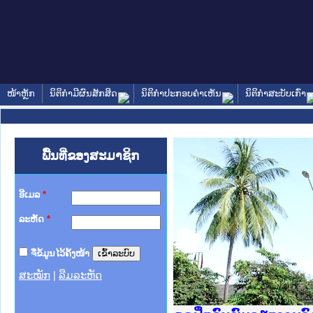
ໜ້າຫຼັກ
ນິຕິກໍາມີຜົນສັກສິດ
ນິຕິກໍາປະກອບຄໍາເຫັນ
ນິຕິກໍາສະບັບເກົ່າ
ພື້ນທີ່ຂອງສະມາຊິກ
ອີເມລ
*
ລະຫັດ
*
ຈື່ຂໍ້ມູນໄວ້ຄັ້ງໜ້າ
ສະໝັກ
|
ລືມລະຫັດ