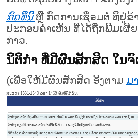
ກົດທີ່ນີ້
ຫຼື ກົດການເຊື່ອມຕໍ່ ທີ່ຢູ່
ປະກອບຄຳເຫັນ ທີ່ໄດ້ຖືກພີມເຜີຍ
ກ່າວ.
ນິຕິກໍາ ທີ່ມີຜົນສັກສິດ
(ເພື່ອໃຫ້ມີຜົນສັກສິດ ອີງຕາມ
ມາ
ສະແດງ 1331-1340 ຂອງ 1468 ຜົນທີ່ໄດ້ຮັບ.
ນິຕິກໍາ
ຄໍາສັ່ງແນະນໍາ ກ່ຽວກັບການກວດກາ, ປະເມີນ ແລະ ປັບປຸງສັນຍາເຊົ່າ-ສໍາປະທານ ແລະ ການຄຸ້ມຄອ
ຄຳສັ່ງ ກ່ຽວກັບການແນະນຳປະຕິບັດຂໍ້ທີ 10.1 ຂອງຂໍ້ຕົກລົງສະບັບ ເລກທີ32/ນຍ
ຂໍ້ຕົກລົງ ວ່າດ້ວຍການຄຸ້ມຄອງ ແລະ ພັດທະນາ ເຂດແຄມຂອງ ບໍລິເວນຫາດດອນຈັນ ນະຄອນຫຼວງວ