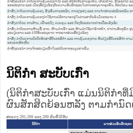
ຄໍາສັ່ງແນະນຳ ວ່າດ້ວຍການຄຸ້ມຄອງປ່າໄມ້ ແລະ ສະກັດກັ້ນການຂຸດຄົ້ນ, ເຄື່ອນຍ້າຍ, ສົ່ງອອກໄມ້ 
ຂະແໜງການ ແລະ ເມືອງທີ່ກ່ຽວຂ້ອງກັບຄວາມຮັບຜິດຊອບໃນການອະນຸຍາດຂຸດຄົ້ນ, ທ້ອນໂຮມ ແລະ
ຄໍາສັ່ງ ວ່າດ້ວຍການຄຸ້ມຄອງ, ສົ່ງເສີມການຜະລິດ, ການປຸງແຕ່ງ ແລະ ການຈໍາໜ່າຍຜະລິດຕະພັນ ອາ
ຄຳສັ່ງ ວ່າດ້ວຍການຄຸ້ມຄອງນຳໃຊ້ການບໍລິການຈອດຢູ່ໃນດ່ານສາກົນຂົວມິດຕະພາບ 4
ຄຳສັ່ງວ່າດ້ວຍ ການຕ້ານ, ເຝົ້າລະວັງ, ຄວບຄຸມ ແລະ ປ້ອງກັນພະຍາດປາກເປື່ອຍລົງເລັບ
ຄຳສັ່ງ ວ່າດ້ວຍການຫ້າມຊື້-ຂາຍ, ຫ້າມນຳເຂົ້າ ແລະ ຫ້າມນຳໃຊ້ຢາຂ້າຫຍ້າ, ຢາປາບສັດຕູພືດ ຝຸ່
ລະບຽບການ ແລະ ບໍ່ໄດ້ຮັບອະນຸຍາດ ຈາກພາກສ່ວນທີ່ກ່ຽວຂ້ອງ
ຄຳສັ່ງ ວ່າດ້ວຍການປົກປັກຮັກສາທີ່ດິນກະສິກຳ ແລະ ການຄຸ້ມຄອງການ ຫັນປ່ຽນທີ່ດິນກະສິກຳ ຕ
ແຮງຂອງທ້ອງຖິ່ນ
ຄຳສັ່ງແນະນຳ ການຈົດທະບຽນເຂົ້າໃນລະບົບອາກອນມູນຄ່າເພີ່ມ
ນິຕິກໍາ ສະບັບເກົ່າ
(ນິຕິກໍາສະບັບເກົ່າ ແມ່ນນິຕິກໍາ
ຜົນສັກສິດຍ້ອນຫລັງ ຕາມກໍານົດເວ
ສະແດງ 281-289 ຂອງ 289 ຜົນທີ່ໄດ້ຮັບ.
ນິຕິກໍາ
ພາກສ່ວນຮັບຜິດຊອບ