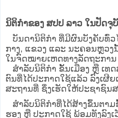
ນິຕິກຳຂອງ ສປປ ລາວ ໃນປັດຈຸບັ
ບັນດານິຕິກໍາ ທີ່ມີຜົນບັງຄັບທົ່ວໄ
ກາງ, ແຂວງ ແລະ ນະຄອນຫຼວງນັ້ນ 
ໃນຈົດໝາຍເຫດທາງລັດຖະການ ເປັ
ສຳລັບນິ​ຕິ​ກຳ ຂັ້ນເມືອງ ຫຼື 
ຕົນທີ່ໄດ້ປະກາດໃຊ້ແລ້ວ ລົງ​ເຜີຍ
ສະຖານທີ່ ຊຶ່ງເຮັດໃຫ້ປະຊາຊົນສາ
ສໍາລັບນິຕິກໍາທີ່ໄດ້ສ້າງຂຶ້ນຕາມ
ຮອງ ຫຼື ປະກາດໃຊ້ ພ້ອມທັງລົງເ