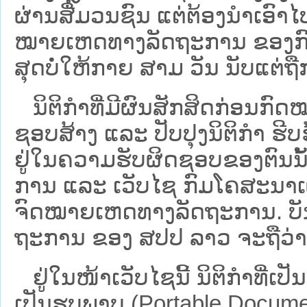
ຜ່ານສື່ມວນຊົນ ແຕ່ຕ້ອງນໍາເອ
ໝາຍ​ເຫດ​ທາງ​ລັດ​ຖະ​ການ​ ຂອ
ສຸດບໍ່ໃຫ້ກາຍ ສາມ ວັນ ນັບແຕ່ຖື
ນິ​ຕິ​ກຳ​ທີ່​ມີ​ຜົນ​ສັກ​ສິດ​ກ່ອນ​ກົດ
ຊອບ​ສ້າງ ແລະ ປັບ​ປຸງນິ​ຕິ​ກຳ ຮີ
ຢູ່ໃນຄວາມຮັບຜິດຊອບຂອງຕົນນັ້ນ
ການ ແລະ ເວັບໄຊ​ ກົມໂຄສະນາເຜ
ຈົດໝາຍເຫດທາງລັດຖະການ. ບັນ​ດາ​ນິ​
ຖະ​ການ ຂອງ ສປ​ປ ລາວ ​ຈະຖື​ວ່າບໍ່​ມີ
ຢູ່ໃນໜ້າ​ເວັບ​ໄຊ​ນີ້ ນິຕິກຳທີ່
ເປັນຮູບພາບ (Portable Documen