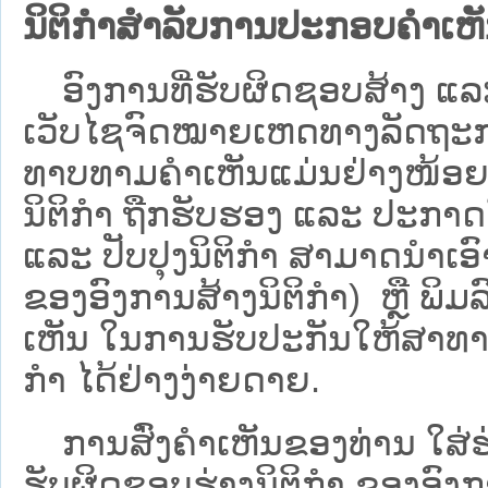
ນິຕິກຳສຳລັບການປະກອບຄຳເຫ
ອົງການທີ່ຮັບຜິດຊອບສ້າງ ແລະ 
ເວັບ​ໄຊຈົດໝາຍເຫດທາງລັດຖະກາ
ທາບທາມຄໍາເຫັນແມ່ນຢ່າງໜ້ອຍ 6
ນິຕິກໍາ ຖືກຮັບຮອງ ແລະ ປະກາດ
ແລະ ປັບປຸງນິຕິກໍາ ສາມາດນຳເອົາຮ
ຂອງອົງການສ້າງນິຕິກຳ) ຫຼື ພິມລົງ
ເຫັນ ໃນການຮັບປະກັນໃຫ້ສາທາລ
ກຳ ໄດ້ຢ່າງງ່າຍດາຍ.
ການສົ່ງຄໍາເຫັນຂອງທ່ານ ໃສ່ຮ່
ຮັບຜິດຊອບຮ່າງນິຕິກຳ ຂອງອົງກາ