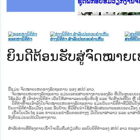
Ministry of Justice 
ເຜີຍແຜ່ວັບໄຊຈົດໝາຍເ
ກະຊວງຍຸຕິທຳ
ຊຸດຝຶກອົບຮົມວຽກງານ
ກອງປະຊຸມທົບທວນຄືນກ
ຝຶກອົບຮົມ ຜູ່ປະສານ
ຝຶກອົບຮົມ ຜູ່ປະສານງ
ເຜີຍແຜ່ແອັບກົດໝາຍລ
ເຜີຍແຜ່ແອັບກົດໝາຍລາ
ຍົກລະດັບວຽກງານຈົດໝ
ຊຸດຝຶກອົບຮົມວຽກງານ
ຊອກຫານິຕິກໍາ
ຮ່າງນິຕິກໍາ ສໍາລັບປະກອບຄໍາເຫັນ
ສະຖິຕິປັດ
ຍິນດີຕ້ອນຮັບສູ່ຈົດໝ
ນີ້ແມ່ນ ຈົດໝາຍເຫດທາງລັດຖະການ ຂອງ ສປປ ລາວ.
ຈົດໝາຍເຫດທາງລັດຖະການ ແມ່ນ​ເອ​ກະ​ສານ​ທາງ​ການ​ຂອງ​ລັດ ທີ່​ເປັນ​ຮູບ​ແບບ​ເອ​ເລັກ​ໂຕ​
ໃຊ້ແລ້ວ ຫຼື ເອົາຮ່າງນິຕິກໍາ ເພື່ອໃຫ້​ສາ​ທາ​ລະ​ນະ​ຊົນ​ຮັບ​ຮູ້ ແລະ ຈັດ​ຕັ້ງ​ປະ​ຕິ​ບັດ ຫ
ນິ​ຕິ​ກຳ​ທີ່​ຈະ​ເອົາ​ລົງ​ໃນ​ຈົດ​ໝາຍ​ເຫດ​ທາງ​ລັດ​ຖະ​ການ ​ແມ່ນ​ບັນ​ດາ​ນິ​ຕິ​ກຳ​ທີ່​ມີ​ຜົນ​ບັງ​
ບັນ​ດານິ​ຕິ​ກຳ​ຂັ້ນ​ເມືອງ ແລະ ຂັ້ນ​ບ້ານ ​ທີ່​ມີ​ຜົນ​ນຳ​ໃຊ້​ສຳ​ລັບ​ສະ​ເພາະ​ຂອບ​ເຂດ​ເມືອງ 
ເນື້ອໃນ​ເວັບ​ໄຊ​ ແລະ ການແນະນໍາຂັ້ນຕອນຕ່າງໆ ມີເປັນພາສາລາວ ແລະ ພາສາອັ
ອັງກິດແມ່ນແປບໍ່ເປັນທາງການ.
ສໍາລັບທ່ານທີ່ຕ້ອງການເຂົ້າໃຈເພີ່ມຕື່ມກ່ຽວກັບ ລະບົບນິຕິກຳຂອງ ສປປ ລາວ ກະລຸນາເຂົ