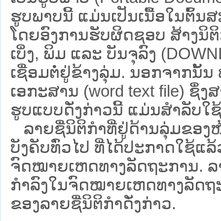
ຮູບພາບນີ້ ແມ່ນເປັນເນື້ອໃນຕົ້
ໂດຍອົງການຮັບຜິດຊອບ ສ້າງນິຕິກ
ເບິ່ງ, ພິມ ແລະ ບັນຈຸລົງ (D
ເຊື່ອມຕໍ່ຢູ່ຂ້າງລຸ່ມ. ນອກຈາກນັ້
ເອກະສານ (word text file) ຊຶ່ງ
ຮູບແບບດັ່ງກ່າວນີ້ ແມ່ນສຳລັບໃຊ້ເປ
ລາຍຊື່ນິຕິກຳທີ່ຢູ່ດ້ານລຸ່ມຂອງ
ບັງຄັບທົ່ວໄປ ທີ່ໄດ້ປະກາດໃຊ້ແລ
ຈົດໝາຍເຫດທາງລັດຖະການ. ລາຍຊ
ກຳລົງໃນຈົດໝາຍເຫດທາງລັດຖະການ ຊ
ຂອງລາຍຊື່ນິຕິກໍາດັ່ງກ່າວ.