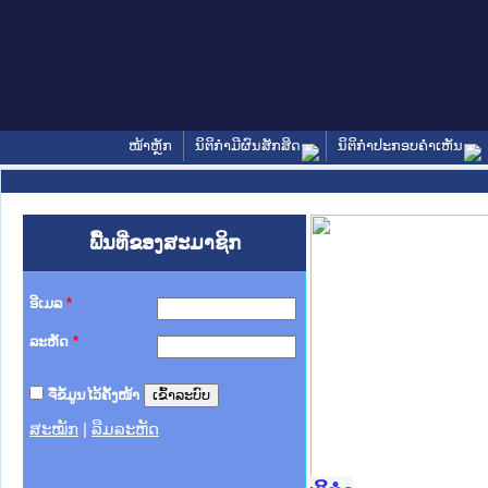
ໜ້າຫຼັກ
ນິຕິກໍາມີຜົນສັກສິດ
ນິຕິກໍາປະກອບຄໍາເຫັນ
ພື້ນທີ່ຂອງສະມາຊິກ
ອີເມລ
*
ລະຫັດ
*
ຈື່ຂໍ້ມູນໄວ້ຄັ້ງໜ້າ
ສະໝັກ
|
ລືມລະຫັດ