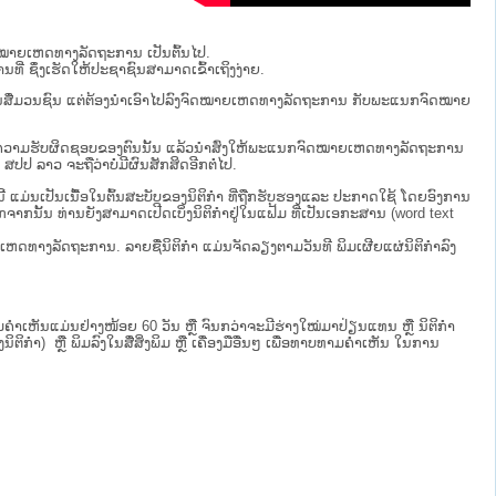
ຈົດໝາຍເຫດທາງລັດຖະການ ເປັນ​ຕົ້ນ​ໄປ.
ນທີ່ ຊຶ່ງເຮັດໃຫ້ປະຊາຊົນສາມາດເຂົ້າເຖິງງ່າຍ.
່ຜ່ານສື່ມວນຊົນ ແຕ່ຕ້ອງນໍາເອົາໄປລົງຈົດໝາຍເຫດທາງລັດຖະການ ກັບ​ພະແນກຈົດ​ໝາຍ​
ໄປທີ່ຢູ່ໃນຄວາມຮັບຜິດຊອບຂອງຕົນນັ້ນ ແລ້ວນໍາສົ່ງໃຫ້​ພະແນກຈົດ​ໝາຍ​ເຫດ​ທາງ​ລັດ​ຖະ​ການ
 ​ຈະຖື​ວ່າບໍ່​ມີ​ຜົນ​ສັກ​ສິດ​ອີກ​ຕໍ່​ໄປ.
ບນີ້ ແມ່ນເປັນເນື້ອໃນຕົ້ນສະບັບຂອງນິຕິກໍາ ທີ່ຖືກຮັບຮອງແລະ ປະກາດໃຊ້ ໂດຍອົງການ
ກຈາກນັ້ນ ທ່ານຍັງສາມາດເປີດເບິ່ງນິຕິກຳຢູ່ໃນແຟ້ມ ທີ່ເປັນເອກະສານ (word text
ໝາຍເຫດທາງລັດຖະການ. ລາຍຊື່ນິຕິກຳ ແມ່ນຈັດລຽງຕາມວັນທີ ພິມເຜີຍແຜ່ນິຕິກຳລົງ
ເຫັນແມ່ນຢ່າງໜ້ອຍ 60 ວັນ ຫຼື ຈົນກວ່າຈະມີຮ່າງໃໝ່ມາປ່ຽນແທນ ຫຼື ນິຕິກໍາ
ິກຳ) ຫຼື ພິມລົງໃນສື່ສິ່ງພິມ ຫຼື ເຄື່ອງມືອື່ນໆ ເພື່ອທາບທາມຄໍາເຫັນ ໃນການ
.