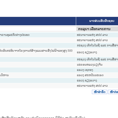
ພາກສ່ວນຮັບຜິດຊອບ
ນາຄານທຸລະກິດຕ່າງປະເທດ
ທະນາຄານແຫ່ງ ສປປ ລາວ
ທະນາຄານແຫ່ງ ສປປ ລາວ
ກະຊວງ ເຕັກໂນໂລຊີ ແລະ ການສື່ສ
ັບຜົນກະທົບຈາກໂຄງການກໍ່ສ້າງແລວສາຍສົ່ງໄຟຟ້າແຮງສູງ 500
ແຂວງ ຊຽງຂວາງ
ກະຊວງ ເຕັກໂນໂລຊີ ແລະ ການສື່ສ
ນະ​ຄອນ​ຫລວງວຽງຈັນ
ແຂວງ ເຊກອງ
ົມວິຫານ
ແຂວງ ສະຫວັນນະເຂດ
ແຂວງ ຊຽງຂວາງ
ທະນາຄານແຫ່ງ ສປປ ລາວ
ໜ້າທໍາອິດ
ໜ້າກ່