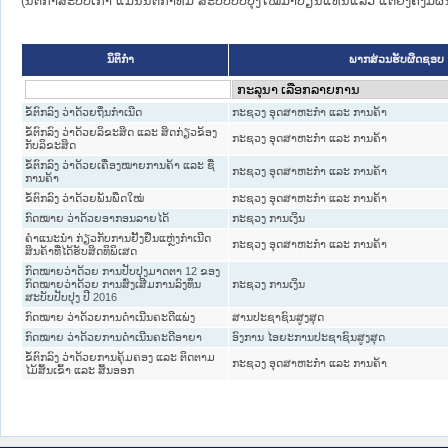
(ນິຕິກໍາສະບັບເກົ່າ ແມ່ນນິຕິກໍາທີ່ມີ ສະບັບປັບປຸງໃໝ່ມາປ່ຽນແທນແລ້ວ ແຕ່ຍັງຄົງມີ
ນິຕິກໍາ
ພາກສ່ວນຮັບຜິດຊອບ
ຂໍ້ຕົກລົງ ວ່າດ້ວຍຖິ່ນກຳເນີດ
ກະຊວງ ອຸດສາຫະກຳ ແລະ ການຄ້າ
ຂໍ້ຕົກລົງ ວ່າດ້ວຍລິຂະສິດ ແລະ ສິດກ່ຽວຂ້ອງ
ກະຊວງ ອຸດສາຫະກຳ ແລະ ການຄ້າ
ກັບລິຂະສິດ
ຂໍ້ຕົກລົງ ວ່າດ້ວຍເຄື່ອງໝາຍການຄ້າ ແລະ ຊື່
ກະຊວງ ອຸດສາຫະກຳ ແລະ ການຄ້າ
ການຄ້າ
ຂໍ້ຕົກລົງ ວ່າດ້ວຍພັນພືດໃໝ່
ກະຊວງ ອຸດສາຫະກຳ ແລະ ການຄ້າ
ກົດໝາຍ ວ່າດ້ວຍອາກອນລາຍໄດ້
ກະຊວງ ການເງິນ
ຄໍາແນະນໍາ ກ່ຽວກັບການຢັ້ງຢືນແຫຼ່ງກໍາເນີດ
ກະຊວງ ອຸດສາຫະກຳ ແລະ ການຄ້າ
ສິນຄ້າທີ່ໄດ້ຮັບສິດທິພິເສດ
ກົດໝາຍວ່າດ້ວຍ ການປັບປຸງມາດຕາ 12 ຂອງ
ກົດໝາຍວ່າດ້ວຍ ການສົ່ງເສີມການລົງທຶນ
ກະຊວງ ການເງິນ
ສະບັບປັບປຸງ ປີ 2016
ກົດໝາຍ ວ່າດ້ວຍການດໍາເນີນຄະດີແພ່ງ
ສານປະຊາຊົນສູງສຸດ
ກົດໝາຍ ວ່າດ້ວຍການດໍາເນີນຄະດີອາຍາ
ອົງການ ໄອຍະການປະຊາຊົນສູງສຸດ
ຂໍ້ຕົກລົງ ວ່າດ້ວຍການຄຸ້ມຄອງ ແລະ ຕິດຕາມ
ກະຊວງ ອຸດສາຫະກຳ ແລະ ການຄ້າ
ໄມ້ສົ້ນເຂົ້າ ແລະ ສົ້ນອອກ