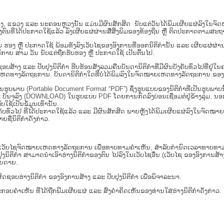
ນ​ສູນ​ກາງ, ແຂວງ ແລະ ນະຄອນຫຼວງນັ້ນ ແມ່ນມີຜົນສັກສິດ ນັບ​ແຕ່​ວັນໄດ້ພິມເຜີຍແຜ່ລົງໃນ
ນທີ່ໄດ້ປະກາດໃຊ້ແລ້ວ ລົງ​ເຜີຍແຜ່​ຜ່ານ​ສື່ສິ່ງພິມຂອງທ້ອງຖິ່ນ ຫຼື ຕິດປະກາດຕາມສະຖາ
ັນຮັບ ຮອງ ຫຼື ປະກາດໃຊ້ ພ້ອມທັງລົງເວັບໄຊຂອງອົງການທີ່ອອກນິຕິກໍານັ້ນ ແລະ ເຜີຍແຜ
ກາຍ ສາມ ວັນ ນັບແຕ່ຖືກຮັບຮອງ ຫຼື ປະກາດໃຊ້ ເປັນຕົ້ນໄປ.
ນ​ຮັບ​ຜິດ​ຊອບ​ສ້າງ ແລະ ປັບ​ປຸງນິ​ຕິ​ກຳ ຮີບຮ້ອນສັງລວມຄືນບັນດານິຕິກໍາທີ່ມີຜົນບັງຄັບທົ່ວ
ານ. ບັນ​ດາ​ນິ​ຕິ​ກຳ​ໃດ​ທີ່ບໍ່​ໄດ້​ພິມ​ລົງ​ໃນ​ຈົດ​ໝາຍ​ເຫດ​ທາງ​ລັດ​ຖະ​ການ ຂອງ ສປ​ປ ລາວ
່ເປັນຮູບພາບ (Portable Document Format “PDF”) ຊຶ່ງຮູບແບບຂອງນິຕິກໍາທີ່ເປັນຮູບພາ
ລະ ບັນຈຸລົງ (DOWNLOAD) ໃນຮູບແບບ PDF ໂດຍການກົດລົງບ່ອນເຊື່ອມຕໍ່ຢູ່ຂ້າງລຸ່ມ. ນອ
ໃຊ້ເປັນຂໍ້ມູນເທົ່ານັ້ນ.
ບັງຄັບທົ່ວໄປ ທີ່ໄດ້ປະກາດໃຊ້ແລ້ວ ແລະ ມີຜົນສັກສິດ ພາຍຫຼັງໄດ້ພິມເຜີຍແຜ່ລົງໃນຈົດ
ື່ນິຕິກໍາດັ່ງກ່າວ.
ເວັບ​ໄຊຈົດໝາຍເຫດທາງລັດຖະການ ເພື່ອທາບທາມຄຳເຫັນ, ສໍາລັບກໍານົດເວລາທາບທາມຄໍາ
ໍາ ສາມາດນຳເອົາຮ່າງນິຕິກຳຂອງຕົນ ໄປລົງໃນ​ເວັບ​ໄຊ​ອື່ນ (ເວັບ​ໄຊ​ ຂອງອົງການສ້າງນິຕ
າຍດາຍ.
ດຊອບຮ່າງນິຕິກຳ ຂອງອົງການສ້າງ ແລະ ປັບປຸງນິຕິກຳ ເພື່ອພິຈາລະນາ.
ັບການປະກອບຄຳເຫັນ ທີ່ໄດ້ຖືກພີມເຜີຍແຜ່ ແລະ ສົ່ງຄຳຄິດເຫັນຂອງທ່ານໃສ່ຮ່າງນິຕິກຳດັ່ງກ່າວ