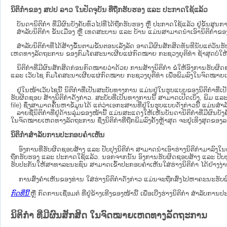
ນິຕິກຳຂອງ ສປປ ລາວ ໃນປັດຈຸບັນ ທີ່ຖືກ​ຮັບ​ຮອງ ແລະ ປະກາດໃຊ້ແລ້ວ
ບັນດານິຕິກໍາ ທີ່ມີຜົນບັງຄັບທົ່ວໄປທີ່ໄດ້ຖືກ​ຮັບ​ຮອງ ຫຼື ປະກາດໃຊ້ແລ້ວ ຢູ່ຂັ້
ສຳລັບນິ​ຕິ​ກຳ ຂັ້ນເມືອງ ຫຼື ເທດ​ສະ​ບານ ແລະ ບ້ານ ແມ່ນສາມາດນຳເອົານິຕິກຳຂອງຕົ
ສໍາລັບນິຕິກໍາທີ່ໄດ້ສ້າງຂຶ້ນຕາມຂັ້ນຕອນເລັ່ງລັດ ອາດມີຜົນສັກສິດທັນທີນັບແຕ່ວ
ເຫດ​ທາງ​ລັດ​ຖະ​ການ​ ຂອງກົມໂຄສະນາເຜີຍແຜ່ກົດໝາຍ ກະຊວງຍຸຕິທໍາ ຊ້າສຸດບໍ່ໃຫ້
ນິ​ຕິ​ກຳ​ທີ່​ມີ​ຜົນ​ສັກ​ສິດ​ກ່ອນ​ກົດ​ໝາຍ​ວ່າ​ດ້ວຍ​ ການ​ສ້າງ​ນິ​ຕິ​ກຳ ຂໍໃຫ້ອົງ​ກາ
ແລະ ເວັບໄຊ​ ກົມໂຄສະນາເຜີຍແຜ່ກົດໝາຍ ກະຊວງຍຸຕິທໍາ ເພື່ອພິມລົງໃນຈົດໝາຍເຫດທາງລັດຖະກ
ຢູ່ໃນໜ້າ​ເວັບ​ໄຊ​ນີ້ ນິຕິກຳທີ່ເປັນສະບັບທາງການ ແມ່ນຢູ່ໃນຮູບແບບຂອງນິຕິກໍາທີ
ຮັບຜິດຊອບ ສ້າງນິຕິກຳດັ່ງກ່າວ. ສະບັບທີ່ເປັນທາງການນີ້ ສາມາດເປີດເບິ່ງ, ພິມ ແ
file) ຊຶ່ງສາມາດຄົ້ນຫາຂໍ້ມູນໄດ້ ແຕ່ວ່າເອກະສານທີ່ຢູ່ໃນຮູບແບບດັ່ງກ່າວນີ້ ແມ່ນສຳລັບ
ລາຍຊື່ນິຕິກຳທີ່ຢູ່ດ້ານລຸ່ມຂອງໜ້ານີ້ ແມ່ນສະແດງໃຫ້ເຫັນບັນດານິຕິກຳທີ່ມີຜົນ
ໃນຈົດໝາຍເຫດທາງລັດຖະການ ຊຶ່ງນິຕິກຳທີ່ຖືກພິມລົງຄັ້ງຫຼ້າສຸດ ຈະຢູ່ເທິງສຸດຂອງລາຍຊ
ນິຕິກຳສຳລັບການປະກອບຄຳເຫັນ
ອົງການທີ່ຮັບຜິດຊອບສ້າງ ແລະ ປັບປຸງນິຕິກຳ ສາມາດນຳເອົາຮ່າງນິຕິກຳມາລົງໃນ​
ຖືກຮັບຮອງ ແລະ ປະກາດໃຊ້ແລ້ວ. ນອກຈາກນັ້ນ ອົງການຮັບຜິດຊອບສ້າງ ແລະ ປັບປຸງນິຕິກ
ຮັບປະກັນໃຫ້ສາທາລະນະຊົນ ສາມາດເຂົ້າປະກອບຄໍາເຫັນໃສ່ຮ່າງນິຕິກຳ ໄດ້ຢ່າງງ່
ການສົ່ງຄໍາເຫັນຂອງທ່ານ ໃສ່ຮ່າງນິຕິກຳດັ່ງກ່າວ ແມ່ນຈະຖືກສົ່ງໄປຫາຄະນະຮັບຜິ
ກົດທີ່ນີ້
ຫຼື ກົດການເຊື່ອມຕໍ່ ທີ່ຢູ່ຂ້າງເທີງຂອງໜ້ານີ້ ເພື່ອເບີ່ງຮ່າງນິຕິກໍາ ສໍາລ
ນິຕິກໍາ ທີ່ມີຜົນສັກສິດ ໃນຈົດໝາຍເຫດທາງລັດຖະການ