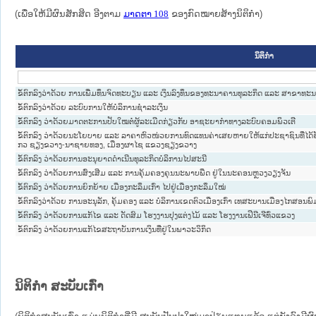
(ເພື່ອໃຫ້ມີຜົນສັກສິດ ອີງຕາມ
ມາດ​ຕາ 108
ຂອງກົດໝາຍສ້າງນິຕິກໍາ)
ນິຕິກໍາ
ຂໍ້ຕົກລົງວ່າດ້ວຍ ການເພີ່ມທຶນຈົດທະບຽນ ແລະ ເງິນລົງທຶນຂອງທະນາຄານທຸລະກິດ ແລະ ສາຂາທະ
ຂໍ້ຕົກລົງວ່າດ້ວຍ ລະບົບການໃຫ້ບໍລິການຊຳລະເງິນ
ຂໍ້ຕົກລົງ ວ່າດ້ວຍມາດຕະການປັບໃໝຕໍ່ຜູ້ລະເມີດກ່ຽວກັບ ອາຊະຍາກໍາທາງລະບົບຄອມພິວເຕີ
ຂໍ້ຕົກລົງ ວ່າດ້ວຍນະໂຍບາຍ ແລະ ລາຄາຫົວໜ່ວຍການທົດແທນຄ່າເສຍຫາຍໃຫ້ແກ່ປະຊາຊົນທີ່ໄດ້ຮ
ກວ ຊຽງຂວາງ-ນາຊາຍທອງ, ເມືອງຜາໄຊ ແຂວງຊຽງຂວາງ
ຂໍ້ຕົກລົງ ວ່າດ້ວຍການອະນຸຍາດດຳເນີນທຸລະກິດບໍລິການໄປສະນີ
ຂໍ້ຕົກລົງ ວ່າດ້ວຍການສົ່ງເສີມ ແລະ ການຄຸ້ມຄອງຄຸນນະພາບພືດ ຢູ່ໃນນະຄອນຫຼວງວຽງຈັນ
ຂໍ້ຕົກລົງ ວ່າດ້ວຍການຍົກຍ້າຍ ເມືອງກະລຶມເກົ່າ ໄປຢູ່ເມືອງກະລຶມໃໝ່
ຂໍ້ຕົກລົງວ່າດ້ວຍ ການອະນຸລັກ, ​ຄຸ້ມຄອງ ແລະ ບໍລິການເຂດຕົວເມືອງເກົ່າ ເທສະບານເມືອງໄກສອນພ
ຂໍ້ຕົກລົງ ວ່າດ້ວຍການແກ້ໄຂ ແລະ ດັດສົມ ໂຮງງານປຸງແຕ່ງໄມ້ ແລະ ໂຮງງານເຟີນີເຈີທົ່ວແຂວງ
ຂໍ້ຕົກລົງ ວ່າດ້ວຍການແກ້ໄຂສະຖາບັນການເງິນທີ່ຢູ່ໃນພາວະວິກິດ
ນິຕິກໍາ ສະບັບເກົ່າ