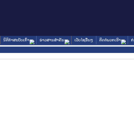
ນິຕິກໍາສະບັບເກົ່າ
ຂ່າວສານສໍາຄັນ
ເວັບໄຊອື່ນໆ
ຕິດຕໍ່ພວກເຮົາ
ກ