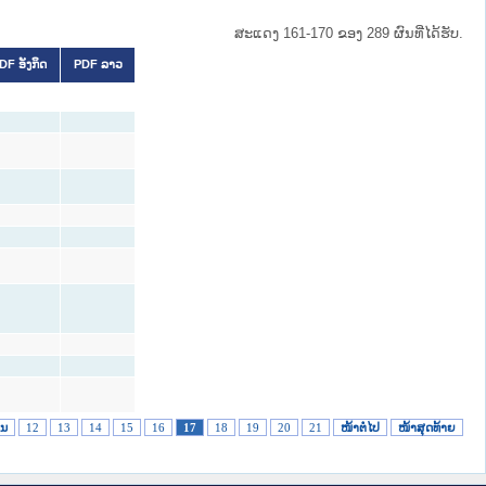
ສະແດງ 161-170 ຂອງ 289 ຜົນທີ່ໄດ້ຮັບ.
DF ອັງກິດ
PDF ລາວ
ອນ
12
13
14
15
16
17
18
19
20
21
ໜ້າຕໍ່ໄປ
ໜ້າສຸດທ້າຍ