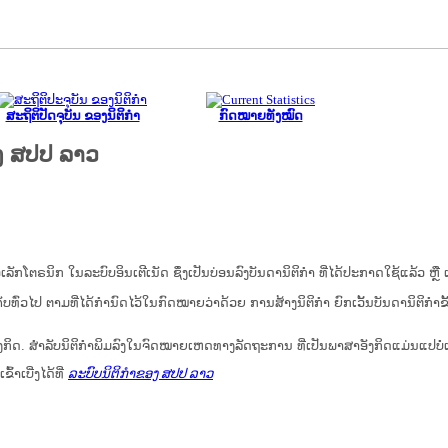
ສະຖິຕິປັດຈຸບັນ ຂອງນິຕິກໍາ
ກົດໝາຍທັງໝົດ
ງ ສປປ ລາວ
ນິກ ໃນ​ລະ​ບົບ​ອິນ​ເຕີ​ເນັດ ຊຶ່ງ​ເປັນ​ບ່ອນ​ລົງ​ບັນ​ດາ​ນິ​ຕິ​ກຳ ທີ່ໄດ້ປະກາດໃຊ້ແລ້ວ ຫຼື ເອ
ບ​ທົ່ວ​ໄປ ຕາມ​ທີ່​ໄດ້​ກຳ​ນົດ​ໄວ້​ໃນ​ກົດ​ໝາຍ​ວ່າ​ດ້ວຍ​ ການ​ສ້າງ​ນິ​ຕິ​ກຳ ຍົກ​ເວັ້ນ​ບັນ​ດານິ​ຕິ​ກຳ​ຂັ
ກິດ. ສໍາລັບນິຕິກຳພິມລົງໃນຈົດໝາຍເຫດທາງລັດຖະການ ທີ່ເປັນພາສາອັງກິດແມ່ນແປບໍ
້າເບີ່ງໄດ້ທີ່
ລະບົບນິຕິກຳຂອງ ສປປ ລາວ