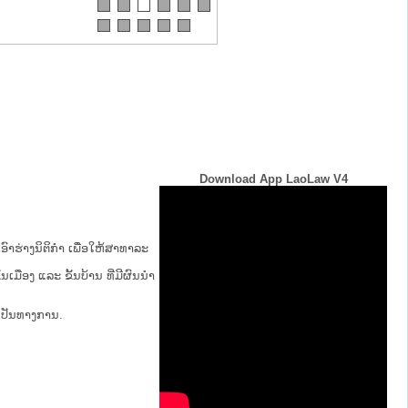
Download App LaoLaw V4
ົາຮ່າງນິຕິກໍາ ເພື່ອໃຫ້​ສາ​ທາ​ລະ​
້ນ​ເມືອງ ແລະ ຂັ້ນ​ບ້ານ ​ທີ່​ມີ​ຜົນ​ນຳ​
່ເປັນທາງການ.