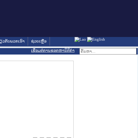
່ຽວກັບພວກເຮົາ
ຊ່ວຍເຫຼືອ
ເຊື່ອມຕໍ່ການຊອກຫານິຕິກຳ