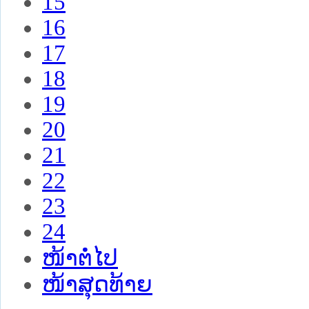
15
16
17
18
19
20
21
22
23
24
ໜ້າຕໍ່ໄປ
ໜ້າສຸດທ້າຍ