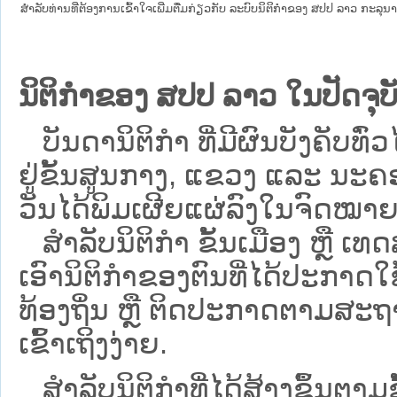
ສໍາລັບທ່ານທີ່ຕ້ອງການເຂົ້າໃຈເພີ່ມຕື່ມກ່ຽວກັບ ລະບົບນິຕິກຳຂອງ ສປປ ລາວ ກະລຸນາເຂົ
ນິຕິກຳຂອງ ສປປ ລາວ ໃນປັດຈຸບັ
ບັນດານິຕິກໍາ ທີ່ມີຜົນບັງຄັບທົ່ວ
ຢູ່ຂັ້ນ​ສູນ​ກາງ, ແຂວງ ແລະ ນະຄອ
ວັນໄດ້ພິມເຜີຍແຜ່ລົງໃນຈົດໝາຍ
ສຳລັບນິ​ຕິ​ກຳ ຂັ້ນເມືອງ ຫຼື 
ເອົານິຕິກຳຂອງຕົນທີ່ໄດ້ປະກາດໃຊ້ແ
ທ້ອງຖິ່ນ ຫຼື ຕິດປະກາດຕາມສະຖ
ເຂົ້າເຖິງງ່າຍ.
ສໍາລັບນິຕິກໍາທີ່ໄດ້ສ້າງຂຶ້ນຕາມ