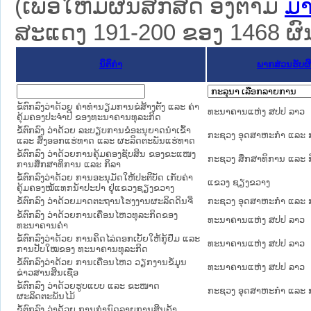
(ເພື່ອໃຫ້ມີຜົນສັກສິດ ອີງຕາມ
ມາ
ສະແດງ 191-200 ຂອງ 1468 ຜົນທ
ນິຕິກໍາ
ພາກສ່ວນຮັບຜ
ຂໍ້ຕົກລົງວ່າດ້ວຍ ຄ່າທໍານຽມການຂໍສ້າງຕັ້ງ ແລະ ຄ່າ
ທະນາຄານແຫ່ງ ສປປ ລາວ
ຄຸ້ມຄອງປະຈໍາປີ ຂອງທະນາຄານທຸລະກິດ
ຂໍ້ຕົກລົງ ວ່າດ້ວຍ ລະບຽບການຂໍອະນຸຍາດນຳເຂົ້າ
ກະຊວງ ອຸດສາຫະກຳ ແລະ 
ແລະ ສົ່ງອອກແຮ່ທາດ ແລະ ຜະລິດຕະພັນແຮ່ທາດ
ຂໍ້ຕົກລົງ ວ່າດ້ວຍການຄຸ້ມຄອງຊັບສິນ ຂອງຂະແໜງ
ກະຊວງ ສຶກສາທິການ ແລະ ກ
ການສຶກສາທິການ ແລະ ກິລາ
ຂໍ້ຕົກລົງວ່າດ້ວຍ ການອະນຸມັດໃຫ້ປະຕິບັດ ເກັບຄ່າ
ແຂວງ ຊຽງຂວາງ
ຄຸ້ມຄອງໝໍ້ແທກນ້ຳປະປາ ຢູ່ແຂວງຊຽງຂວາງ
ຂໍ້ຕົກລົງ ວ່າດ້ວຍມາດຕະຖານໂຮງງານຜະລິດດິນຈີ່
ກະຊວງ ອຸດສາຫະກຳ ແລະ 
ຂໍ້ຕົກລົງ ວ່າດ້ວຍການເຄື່ອນໄຫວທຸລະກິດຂອງ
ທະນາຄານແຫ່ງ ສປປ ລາວ
ທະນາຄານຄຳ
ຂໍ້ຕົກລົງວ່າດ້ວຍ ການຄິດໄລ່ດອກເບັ້ຍໃຫ້ກູ້ຢຶມ ແລະ
ທະນາຄານແຫ່ງ ສປປ ລາວ
ການປັບໃໝຂອງ ທະນາຄານທຸລະກິດ
ຂໍ້ຕົກລົງວ່າດ້ວຍ ການເຄື່ອນໄຫວ ວຽກງານຂໍ້ມູນ
ທະນາຄານແຫ່ງ ສປປ ລາວ
ຂ່າວສານສິນເຊື່ອ
ຂໍ້ຕົກລົງ ວ່າດ້ວຍຮູບແບບ ແລະ ຂະໜາດ
ກະຊວງ ອຸດສາຫະກຳ ແລະ 
ຜະລິດຕະພັນໄມ້
ຂໍ້ຕົກລົງ ວ່າດ້ວຍ ການກຳນົດລາຍການສິນຄ້າ