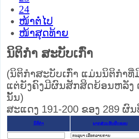
24
ໜ້າຕໍ່ໄປ
ໜ້າສຸດທ້າຍ
ນິຕິກໍາ ສະບັບເກົ່າ
(ນິຕິກໍາສະບັບເກົ່າ ແມ່ນນິຕິກໍ
ແຕ່ຍັງຄົງມີຜົນສັກສິດຍ້ອນຫລັງ 
ນັ້ນ)
ສະແດງ 191-200 ຂອງ 289 ຜົນທີ່
ນິຕິກໍາ
ພາກສ່ວນຮັບຜິດຊອບ