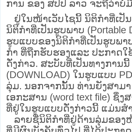
ການ ຂອງ ສປ​ປ ລາວ ​ຈະຖື​ວ່າບໍ່​ມີ​ຜົ
ຢູ່ໃນໜ້າ​ເວັບ​ໄຊ​ນີ້ ນິຕິກຳທີ
ນິຕິກໍາທີ່ເປັນຮູບພາບ (Portabl
ຮູບແບບຂອງນິຕິກໍາທີ່ເປັນຮູບພາບ
ກໍາ ທີ່ຖືກຮັບຮອງແລະ ປະກາດໃຊ
ດັ່ງກ່າວ. ສະບັບທີ່ເປັນທາງການນີ
(DOWNLOAD) ໃນຮູບແບບ PDF ໂດ
ລຸ່ມ. ນອກຈາກນັ້ນ ທ່ານຍັງສາມາດເ
ເອກະສານ (word text file) ຊຶ່
ທີ່ຢູ່ໃນຮູບແບບດັ່ງກ່າວນີ້ ແມ່ນສຳລ
ລາຍຊື່ນິຕິກຳທີ່ຢູ່ດ້ານລຸ່ມຂອ
ທີ່ມີຜົນບັງຄັບທົ່ວໄປ ທີ່ໄດ້ປະກ