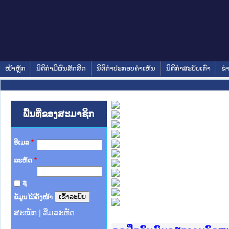
ໜ້າຫຼັກ
ນິຕິກໍາມີຜົນສັກສິດ
ນິຕິກໍາປະກອບຄໍາເຫັນ
ນິຕິກໍາສະບັບເກົ່າ
ຂ່
ພື້ນທີ່ຂອງສະມາຊິກ
ອີເມລ
*
ລະຫັດ
*
ຈື່
ຂໍ້ມູນໄວ້ຄັ້ງໜ້າ
ສະໝັກ
|
ລືມລະຫັດ