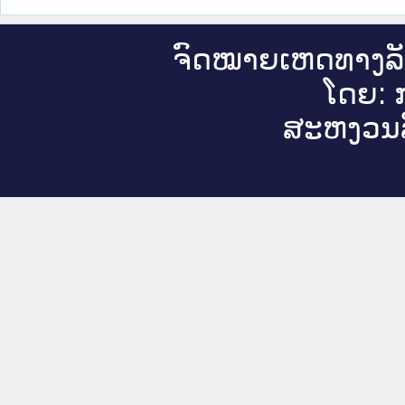
ຈົດ​ໝາຍ​ເຫດ​ທາງ​ລ
ໂດຍ: ກ
ສະ​ຫງວນ​ລ