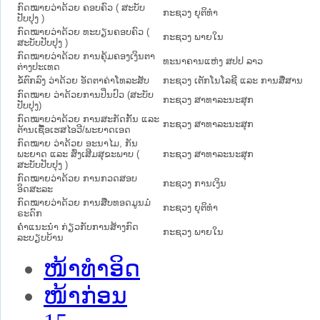
ກົດໝາຍວ່າດ້ວຍ ຄອບຄົວ ( ສະບັບ
ກະຊວງ ຍຸຕິທໍາ
ປັບປຸງ )
ກົດ​ໝາຍວ່າ​ດ້ວຍ ທະບຽນຄອບຄົວ (
ກະຊວງ ພາຍໃນ
ສະ​ບັບ​ປັບ​ປຸງ )
ກົດໝາຍວ່າດ້ວຍ ການຄຸ້ມຄອງເງິນຕາ
ທະນາຄານແຫ່ງ ສປປ ລາວ
ຕ່າງປະເທດ
ຂໍ້​ຕົກ​ລົງ ວ່າ​ດ້ວຍ ອັດ​ຕາ​ຄ່າ​ໂທ​ລະ​ສັບ
ກະຊວງ ເຕັກໂນໂລຊີ ແລະ ການສື່ສານ
ກົດໝາຍ ວ່າດ້ວຍການປິ່ນປົວ (ສະບັບ
ກະຊວງ ສາທາລະນະສຸກ
ປັບປຸງ)
ກົດໝາຍວ່າດ້ວຍ ການສະກັດກັ້ນ ແລະ
ກະຊວງ ສາທາລະນະສຸກ
ຕ້ານເຊື້ອເຮສໄອວີ/ພະຍາດເອດ
ກົດໝາຍ ວ່າດ້ວຍ ອະນາໄມ, ກັນ
ພະຍາດ ແລະ ສົ່ງເສີມສຸຂະພາບ (
ກະຊວງ ສາທາລະນະສຸກ
ສະບັບປັບປຸງ )
ກົດໝາຍວ່າດ້ວຍ ການກວດສອບ
ກະຊວງ ການເງິນ
ອິດສະລະ
ກົດໝາຍວ່າດ້ວຍ ການສືບທອດມູນມໍ
ກະຊວງ ຍຸຕິທໍາ
ຣະດົກ
ຄຳແນະນຳ ກ່ຽວກັບການສ້າງກົດ
ກະຊວງ ພາຍໃນ
ລະບຽບບ້ານ
ໜ້າທໍາອິດ
ໜ້າກ່ອນ