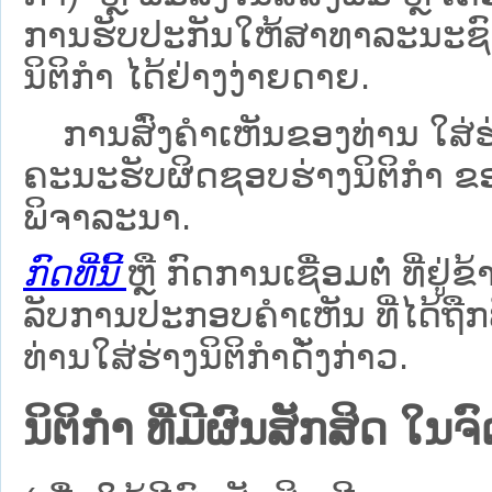
ການຮັບປະກັນໃຫ້ສາທາລະນະຊົນ
ນິຕິກຳ ໄດ້ຢ່າງງ່າຍດາຍ.
ການສົ່ງຄໍາເຫັນຂອງທ່ານ ໃສ່ຮ່
ຄະນະຮັບຜິດຊອບຮ່າງນິຕິກຳ ຂອງ
ພິຈາລະນາ.
ກົດທີ່ນີ້
ຫຼື ກົດການເຊື່ອມຕໍ່ ທີ່ຢູ່ຂ
ລັບການປະກອບຄຳເຫັນ ທີ່ໄດ້ຖືກ
ທ່ານໃສ່ຮ່າງນິຕິກຳດັ່ງກ່າວ.
ນິຕິກໍາ ທີ່ມີຜົນສັກສິດ