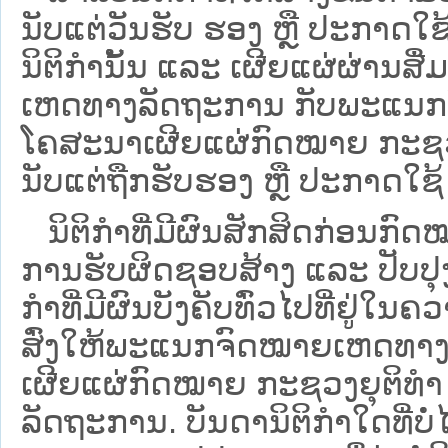
ນັບແຕ່ວັນຮັບ ຮອງ ຫຼື ປະກາດໃຊ
ນິຕິກໍານັ້ນ ແລະ ເຜີຍແຜ່ຜ່ານສື
ເຫດທາງລັດຖະການ ກັບ​ພະແນກຈົ
ໂຄສະນາເຜີຍແຜ່ກົດໝາຍ ກະຊວງຍ
ນັບແຕ່ຖືກຮັບຮອງ ຫຼື ປະກາດໃຊ້ 
ນິ​ຕິ​ກຳ​ທີ່​ມີ​ຜົນ​ສັກ​ສິດ​ກ່ອນ​ກົດ
ການ​ຮັບ​ຜິດ​ຊອບ​ສ້າງ ແລະ ປັບ​ປ
ກໍາທີ່ມີຜົນບັງຄັບທົ່ວໄປທີ່ຢູ່ໃ
ສົ່ງໃຫ້​ພະແນກຈົດ​ໝາຍ​ເຫດ​ທາງ
ເຜີຍແຜ່ກົດໝາຍ ກະຊວງຍຸຕິທໍາ
ລັດຖະການ. ບັນ​ດາ​ນິ​ຕິ​ກຳ​ໃດ​ທີ່ບໍ່