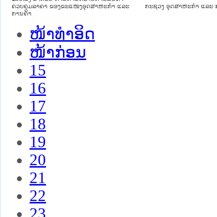
ຄວບຄຸມລາຄາ ຂອງຂະແໜງອຸດສາຫະກຳ ແລະ
ກະຊວງ ອຸດສາຫະກຳ ແລະ 
ການຄ້າ
ໜ້າທໍາອິດ
ໜ້າກ່ອນ
15
16
17
18
19
20
21
22
23