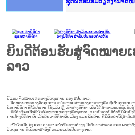
Ministry of Justice Lao
ເຜີຍແຜ່ວັບໄຊຈົດໝາຍເຫດທ
ກະຊວງຍຸຕິທຳ
ຊຸດຝຶກອົບຮົມວຽກງານຈົດ
ກອງປະຊຸມທົບທວນຄືນການຈ
ຝຶກອົບຮົມ ຜູ່ປະສານງານ
ຝຶກອົບຮົມ ຜູ່ປະສານງານ
ເຜີຍແຜ່ແອັບກົດໝາຍລາວ 
ເຜີຍແຜ່ແອັບກົດໝາຍລາວ ແ
ຍົກລະດັບວຽກງານຈົດໝາຍເ
ຊຸດຝຶກອົບຮົມວຽກງານຈົດ
ຊອກຫານິຕິກໍາ
ຮ່າງນິຕິກໍາ ສໍາລັບປະກອບຄໍາເຫັນ
ຍິນດີຕ້ອນຮັບສູ່ຈົດໝ
ລາວ
ນີ້ແມ່ນ ຈົດໝາຍເຫດທາງລັດຖະການ ຂອງ ສປປ ລາວ.
ຈົດໝາຍເຫດທາງລັດຖະການ ແມ່ນ​ເອ​ກະ​ສານ​ທາງ​ການ​ຂອງ​ລັດ ທີ່​ເປັນ​ຮູບ​ແບບ​ເອ​ເລັກ​ໂຕ​
ບັນ​ດາ​ນິ​ຕິ​ກຳ ທີ່ໄດ້ປະກາດໃຊ້ແລ້ວ ຫຼື ເອົາຮ່າງນິຕິກໍາ ເພື່ອໃຫ້​ສາ​ທາ​ລະ​ນະ​ຊົນ​ຮັບ​ຮ
ນິ​ຕິ​ກຳ​ທີ່​ຈະ​ເອົາ​ລົງ​ໃນ​ຈົດ​ໝາຍ​ເຫດ​ທາງ​ລັດ​ຖະ​ການ ​ແມ່ນ​ບັນ​ດາ​ນິ​ຕິ​ກຳ​ທີ່​ມີ​ຜົນ​ບັງ​ຄ
ການ​ສ້າງ​ນິ​ຕິ​ກຳ ຍົກ​ເວັ້ນ​ບັນ​ດານິ​ຕິ​ກຳ​ຂັ້ນ​ເມືອງ ແລະ ຂັ້ນ​ບ້ານ ​ທີ່​ມີ​ຜົນ​ນຳ​ໃຊ້​ສຳ​
ເນື້ອໃນ​ເວັບ​ໄຊ​ ແລະ ການແນະນໍາຂັ້ນຕອນຕ່າງໆ ມີເປັນພາສາລາວ ແລະ ພາສາອັ
ລັດຖະການ ທີ່ເປັນພາສາອັງກິດແມ່ນແປບໍ່ເປັນທາງການ.