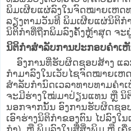
ພິມເຜີຍແຜ່ລົງໃນຈົດໝາຍເຫດທາ
ລຽງຕາມວັນທີ ພິມເຜີຍແຜ່ນິຕິ
ນິຕິກຳທີ່ຖືກພິມລົງຄັ້ງຫຼ້າສຸດ ຈະຢ
ນິຕິກຳສຳລັບການປະກອບຄຳເຫ
ອົງການທີ່ຮັບຜິດຊອບສ້າງ ແລະ 
ກຳມາລົງໃນ​ເວັບ​ໄຊຈົດໝາຍເຫ
ສໍາລັບກໍານົດເວລາທາບທາມຄໍາເຫັ
ຈະມີຮ່າງໃໝ່ມາປ່ຽນແທນ ຫຼື ນິ
ນອກຈາກນັ້ນ ອົງການຮັບຜິດຊອບ
ເອົາຮ່າງນິຕິກຳຂອງຕົນ ໄປລົງໃນ​ເວ
ກຳ) ຫຼື ພິມລົງໃນສື່ສິ່ງພິມ ຫຼື 