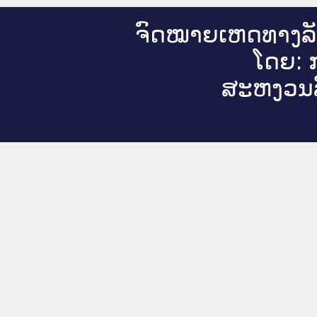
ຈົດ​ໝາຍ​ເຫດ​ທາງ​ລ
ໂດຍ: ກ
ສະ​ຫງວນ​ລ