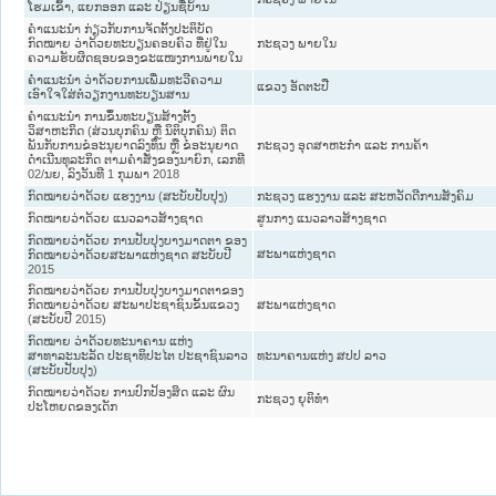
ໂຮມເຂົ້າ, ແຍກອອກ ແລະ ປ່ຽນຊື່ບ້ານ
ຄຳແນະນຳ ກ່ຽວກັບການຈັດຕັ້ງປະຕິບັດ
ກົດໝາຍ ວ່າດ້ວຍທະບຽນຄອບຄົວ ທີ່ຢູ່ໃນ
ກະຊວງ ພາຍໃນ
ຄວາມຮັບຜິດຊອບຂອງຂະແໜງການພາຍໃນ
ຄຳແນະນຳ ວ່າດ້ວຍການເພີ່ມທະວີຄວາມ
ແຂວງ ອັດຕະປື
ເອົາໃຈໃສ່ຕໍ່ວຽກງານທະບຽນສານ
ຄຳແນະນຳ ການຂຶ້ນທະບຽນສ້າງຕັ້ງ
ວິສາຫະກິດ (ສ່ວນບຸກຄົນ ຫຼື ນິຕິບຸກຄົນ) ຕິດ
ພັນກັບການຂໍອະນຸຍາດລົງທຶນ ຫຼື ຂໍອະນຸຍາດ
ກະຊວງ ອຸດສາຫະກຳ ແລະ ການຄ້າ
ດຳເນີນທຸລະກິດ ຕາມຄຳສັ່ງຂອງນາຍົກ, ເລກທີ
02/ນຍ, ລົງວັນທີ 1 ກຸມພາ 2018
ກົດໝາຍວ່າດ້ວຍ ແຮງງານ (ສະບັບປັບປຸງ)
ກະຊວງ ແຮງງານ ແລະ ສະຫວັດດີການສັງຄົມ
ກົດໝາຍວ່າດ້ວຍ ແນວລາວສ້າງຊາດ
ສູນກາງ ແນວລາວສ້າງຊາດ
ກົດໝາຍວ່າດ້ວຍ ການປັບປຸງບາງມາດຕາ ຂອງ
ສະພາແຫ່ງຊາດ
ກົດໝາຍວ່າດ້ວຍສະພາແຫ່ງຊາດ ສະບັບປີ
2015
ກົດໝາຍວ່າດ້ວຍ ການປັບປຸງບາງມາດຕາຂອງ
ກົດໝາຍວ່າດ້ວຍ ສະພາປະຊາຊົນຂັ້ນແຂວງ
ສະພາແຫ່ງຊາດ
(ສະບັບປີ 2015)
ກົດໝາຍ ວ່າດ້ວຍທະນາຄານ ແຫ່ງ
ສາທາລະນະລັດ ປະຊາທິປະໄຕ ປະຊາຊົນລາວ
ທະນາຄານແຫ່ງ ສປປ ລາວ
(ສະບັບປັບປຸງ)
ກົດໝາຍວ່າດ້ວຍ ການປົກປ້ອງສິດ ແລະ ຜົນ
ກະຊວງ ຍຸຕິທໍາ
ປະໂຫຍດຂອງເດັກ