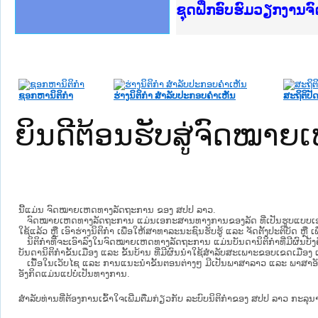
Ministry of Justice 
ເຜີຍແຜ່ວັບໄຊຈົດໝາຍເ
ກະຊວງຍຸຕິທຳ
ຊຸດຝຶກອົບຮົມວຽກງານ
ກອງປະຊຸມທົບທວນຄືນກ
ຝຶກອົບຮົມ ຜູ່ປະສານ
ຝຶກອົບຮົມ ຜູ່ປະສານງ
ເຜີຍແຜ່ແອັບກົດໝາຍລ
ເຜີຍແຜ່ແອັບກົດໝາຍລາ
ຍົກລະດັບວຽກງານຈົດໝ
ຊຸດຝຶກອົບຮົມວຽກງານ
ຊອກຫານິຕິກໍາ
ຮ່າງນິຕິກໍາ ສໍາລັບປະກອບຄໍາເຫັນ
ສະຖິຕິປັດ
ຍິນດີຕ້ອນຮັບສູ່ຈົດໝ
ນີ້ແມ່ນ ຈົດໝາຍເຫດທາງລັດຖະການ ຂອງ ສປປ ລາວ.
ຈົດໝາຍເຫດທາງລັດຖະການ ແມ່ນ​ເອ​ກະ​ສານ​ທາງ​ການ​ຂອງ​ລັດ ທີ່​ເປັນ​ຮູບ​ແບບ​ເອ​ເລັກ​ໂຕ​
ໃຊ້ແລ້ວ ຫຼື ເອົາຮ່າງນິຕິກໍາ ເພື່ອໃຫ້​ສາ​ທາ​ລະ​ນະ​ຊົນ​ຮັບ​ຮູ້ ແລະ ຈັດ​ຕັ້ງ​ປະ​ຕິ​ບັດ ຫ
ນິ​ຕິ​ກຳ​ທີ່​ຈະ​ເອົາ​ລົງ​ໃນ​ຈົດ​ໝາຍ​ເຫດ​ທາງ​ລັດ​ຖະ​ການ ​ແມ່ນ​ບັນ​ດາ​ນິ​ຕິ​ກຳ​ທີ່​ມີ​ຜົນ​ບັງ​
ບັນ​ດານິ​ຕິ​ກຳ​ຂັ້ນ​ເມືອງ ແລະ ຂັ້ນ​ບ້ານ ​ທີ່​ມີ​ຜົນ​ນຳ​ໃຊ້​ສຳ​ລັບ​ສະ​ເພາະ​ຂອບ​ເຂດ​ເມືອງ 
ເນື້ອໃນ​ເວັບ​ໄຊ​ ແລະ ການແນະນໍາຂັ້ນຕອນຕ່າງໆ ມີເປັນພາສາລາວ ແລະ ພາສາອັ
ອັງກິດແມ່ນແປບໍ່ເປັນທາງການ.
ສໍາລັບທ່ານທີ່ຕ້ອງການເຂົ້າໃຈເພີ່ມຕື່ມກ່ຽວກັບ ລະບົບນິຕິກຳຂອງ ສປປ ລາວ ກະລຸນາເຂົ