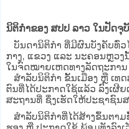
ນິຕິກຳຂອງ ສປປ ລາວ ໃນປັດຈຸບັ
ບັນດານິຕິກໍາ ທີ່ມີຜົນບັງຄັບທົ່ວໄ
ກາງ, ແຂວງ ແລະ ນະຄອນຫຼວງນັ້ນ 
ໃນຈົດໝາຍເຫດທາງລັດຖະການ ເປັ
ສຳລັບນິ​ຕິ​ກຳ ຂັ້ນເມືອງ ຫຼື 
ຕົນທີ່ໄດ້ປະກາດໃຊ້ແລ້ວ ລົງ​ເຜີຍ
ສະຖານທີ່ ຊຶ່ງເຮັດໃຫ້ປະຊາຊົນສາ
ສໍາລັບນິຕິກໍາທີ່ໄດ້ສ້າງຂຶ້ນຕາມ
ຮອງ ຫຼື ປະກາດໃຊ້ ພ້ອມທັງລົງເ