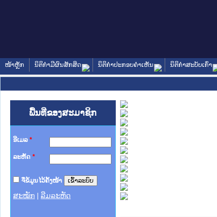
ໜ້າຫຼັກ
ນິຕິກໍາມີຜົນສັກສິດ
ນິຕິກໍາປະກອບຄໍາເຫັນ
ນິຕິກໍາສະບັບເກົ່າ
ພື້ນທີ່ຂອງສະມາຊິກ
ອີເມລ
*
ລະຫັດ
*
ຈື່ຂໍ້ມູນໄວ້ຄັ້ງໜ້າ
ສະໝັກ
|
ລືມລະຫັດ