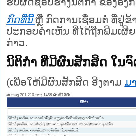
ຮັບຜິດຊອບຮ່າງນິຕິກຳ ຂອງອົງກາ
ກົດທີ່ນີ້
ຫຼື ກົດການເຊື່ອມຕໍ່ ທີ່ຢູ່
ປະກອບຄຳເຫັນ ທີ່ໄດ້ຖືກພີມເຜີຍ
ກ່າວ.
ນິຕິກໍາ ທີ່ມີຜົນສັກສິດ
(ເພື່ອໃຫ້ມີຜົນສັກສິດ ອີງຕາມ
ມາ
ສະແດງ 201-210 ຂອງ 1468 ຜົນທີ່ໄດ້ຮັບ.
ນິຕິກໍາ
ຂໍ້ຕົກລົງ ວ່າດ້ວຍການອອກໃບຢັ້ງຢືນແຫຼ່ງກຳເນີດສິນຄ້າທາງເອເລັກໂຕຣນິກ
ຂໍ້​ຕົກ​ລົງ​ວ່າ​ດ້ວຍ ການ​ສ້າງ​ຕັ້ງ​ ທະ​ນາ​ຄານ​ທຸ​ລະ​ກິດ ແລະ ສາ​ຂາ​ທະ​ນາ​ຄານ​ທຸ​ລະ​ກິດ
ຂໍ້ຕົກລົງ ວ່າດ້ວຍຈັນຍາບັນສຳລັບນັກວິຊາຊີບການບັນຊີ