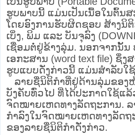
ເປັນຮູບພາບ (Portable Documen
ຮູບພາບນີ້ ແມ່ນເປັນເນື້ອໃນຕົ້
ໂດຍອົງການຮັບຜິດຊອບ ສ້າງນິຕິກ
ເບິ່ງ, ພິມ ແລະ ບັນຈຸລົງ (D
ເຊື່ອມຕໍ່ຢູ່ຂ້າງລຸ່ມ. ນອກຈາກນັ້
ເອກະສານ (word text file) ຊຶ່ງ
ຮູບແບບດັ່ງກ່າວນີ້ ແມ່ນສຳລັບໃຊ້ເປ
ລາຍຊື່ນິຕິກຳທີ່ຢູ່ດ້ານລຸ່ມຂອງ
ບັງຄັບທົ່ວໄປ ທີ່ໄດ້ປະກາດໃຊ້ແລ
ຈົດໝາຍເຫດທາງລັດຖະການ. ລາຍຊ
ກຳລົງໃນຈົດໝາຍເຫດທາງລັດຖະການ ຊ
ຂອງລາຍຊື່ນິຕິກໍາດັ່ງກ່າວ.