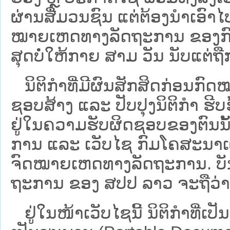
ຜ່ານສື່ມວນຊົນ ແຕ່ຕ້ອງນໍາເອ
ໝາຍ​ເຫດ​ທາງ​ລັດ​ຖະ​ການ​ ຂອ
ສຸດບໍ່ໃຫ້ກາຍ ສາມ ວັນ ນັບແຕ່ຖື
ນິ​ຕິ​ກຳ​ທີ່​ມີ​ຜົນ​ສັກ​ສິດ​ກ່ອນ​ກົດ
ຊອບ​ສ້າງ ແລະ ປັບ​ປຸງນິ​ຕິ​ກຳ ຮີ
ຢູ່ໃນຄວາມຮັບຜິດຊອບຂອງຕົນນັ້ນ
ການ ແລະ ເວັບໄຊ​ ກົມໂຄສະນາເຜ
ຈົດໝາຍເຫດທາງລັດຖະການ. ບັນ​ດາ​ນິ​
ຖະ​ການ ຂອງ ສປ​ປ ລາວ ​ຈະຖື​ວ່າບໍ່​ມີ
ຢູ່ໃນໜ້າ​ເວັບ​ໄຊ​ນີ້ ນິຕິກຳທີ່