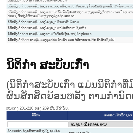
ຂໍ້ຕົກລົງວ່າດ້ວຍ ຊຸດເຄື່ອງແບບກິລາ-ກາຍຍະກຳ
ຂໍ້ຕົກລົງ ວ່າດ້ວຍການຄຸ້ມຄອງອອກແບບ, ກໍ່ສ້າງ ແລະ ສ້ອມແປງ ໃນຂະແໜງການສຶກສາທິການ ແລະ
ຂໍ້ຕົກລົງ ວ່າດ້ວຍການຄຸ້ມຄອງ ແລະ ນຳໃຊ້ເນື້ອທີ່ປ່າສະຫງວນແຫ່ງຊາດດົງຫົວສາວ ເຂດເມືອງປາກຊ່
ຮັກສາ, ປັບປຸງໃຫ້ກາຍເປັນແຫຼ່ງທ່ອງທ່ຽວທຳມະຊາດ
ຂໍ້ຕົກລົງ ວ່າດ້ວຍການຄຸ້ມຄອງໂຮງຮຽນສຶກສາຄົນພິການ
ຂໍ້ຕົກລົງ ວ່າດ້ວຍການຄຸ້ມຄອງໂຮງຮຽນສາມັນກິນນອນຊົນເຜົ່າ
ຂໍ້ຕົກລົງວ່າດ້ວຍ ການຄຸ້ມຄອງການເປີດບັນຊີເງິນຝາກຢູ່ຕ່າງປະເທດ
ຂໍ້ຕົກລົງ ວ່າດ້ວຍ ການຄຸ້ມຄອງທຸລະກິດ ນຳເຂົ້າ ແລະ ບໍລິການຂາຍຍົກ ນ້ຳມັນເຊື້ອໄຟ
ນິຕິກໍາ ສະບັບເກົ່າ
(ນິຕິກໍາສະບັບເກົ່າ ແມ່ນນິຕິກໍາ
ຜົນສັກສິດຍ້ອນຫລັງ ຕາມກໍານົດເວ
ສະແດງ 201-210 ຂອງ 289 ຜົນທີ່ໄດ້ຮັບ.
ນິຕິກໍາ
ພາກສ່ວນຮັບຜິດຊອບ
ຄຳແນະນຳ ກ່ຽວກັບການສ້າງຕັ້ງ, ຍຸບເລີກ,
ກະຊວງ ພາຍໃນ