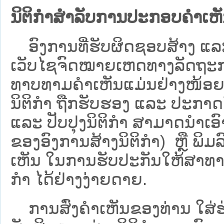
ນິຕິກຳສຳລັບການປະກອບຄຳເຫ
ອົງການທີ່ຮັບຜິດຊອບສ້າງ ແລະ 
ເວັບ​ໄຊຈົດໝາຍເຫດທາງລັດຖະກາ
ທາບທາມຄໍາເຫັນແມ່ນຢ່າງໜ້ອຍ 6
ນິຕິກໍາ ຖືກຮັບຮອງ ແລະ ປະກາດ
ແລະ ປັບປຸງນິຕິກໍາ ສາມາດນຳເອົາຮ
ຂອງອົງການສ້າງນິຕິກຳ) ຫຼື ພິມລົງ
ເຫັນ ໃນການຮັບປະກັນໃຫ້ສາທາລ
ກຳ ໄດ້ຢ່າງງ່າຍດາຍ.
ການສົ່ງຄໍາເຫັນຂອງທ່ານ ໃສ່ຮ່