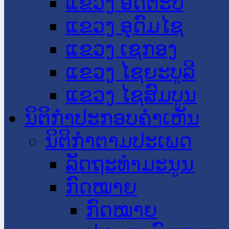
ແຂວງ ອັດຕະປື
ແຂວງ ອຸດົມໄຊ
ແຂວງ ເຊກອງ
ແຂວງ ໄຊຍະບູລີ
ແຂວງ ໄຊສົມບູນ
ນິຕິກໍາປະກອບຄໍາເຫັນ
ນິຕິກໍາຕາມປະເພດ
ລັດຖະທໍາມະນູນ
ກົດໝາຍ
ກົດໝາຍ