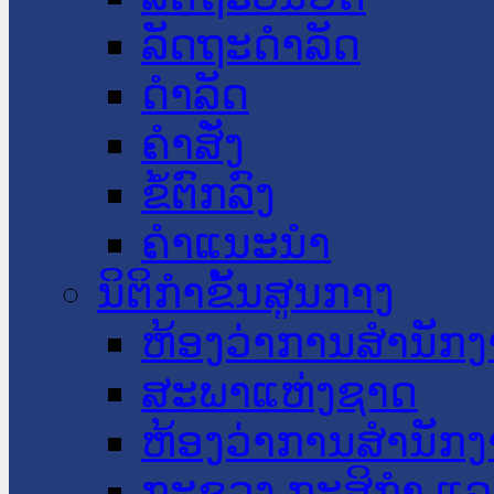
ລັດຖະດໍາລັດ
ດໍາລັດ
ຄໍາສັ່ງ
ຂໍ້ຕົກລົງ
ຄໍາແນະນໍາ
ນິຕິກໍາຂັ້ນສູນກາງ
ຫ້ອງວ່າການສໍານັ
ສະພາແຫ່ງຊາດ
ຫ້ອງວ່າການສຳນັກງ
ກະຊວງ ກະສິກຳ ແລະ