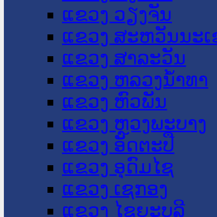
ແຂວງ ວຽງຈັນ
ແຂວງ ສະຫວັນນະເ
ແຂວງ ສາລະວັນ
ແຂວງ ຫລວງນໍ້າທາ
ແຂວງ ຫົວພັນ
ແຂວງ ຫຼວງພະບາງ
ແຂວງ ອັດຕະປື
ແຂວງ ອຸດົມໄຊ
ແຂວງ ເຊກອງ
ແຂວງ ໄຊຍະບູລີ