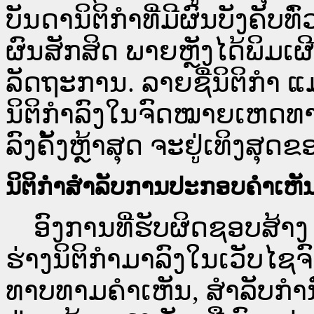
ບັນດານິຕິກຳທີ່ມີຜົນບັງຄັບທ
ຜົນສັກສິດ ພາຍຫຼັງໄດ້ພິມ
ລັດຖະການ. ລາຍຊື່ນິຕິກຳ ແ
ນິຕິກຳລົງໃນຈົດໝາຍເຫດທາງລ
ລົງຄັ້ງຫຼ້າສຸດ ຈະຢູ່ເທິງສຸດຂ
ນິຕິກຳສຳລັບການປະກອບຄຳເຫັ
ອົງການທີ່ຮັບຜິດຊອບສ້າງ 
ຮ່າງນິຕິກຳມາລົງໃນ​ເວັບ​
ທາບທາມຄຳເຫັນ, ສໍາລັບກໍ