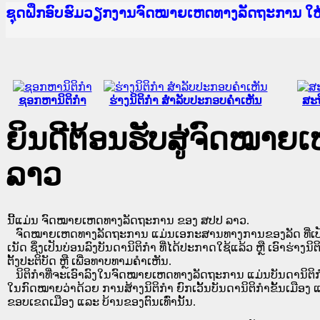
Ministry of Justice Lao PDR
ເຜີຍແຜ່ວັບໄຊຈົດໝາຍເຫດທາງລັດຖະການ ແລະ ແອັບກ
ກະຊວງຍຸຕິທຳ
ຊຸດຝຶກອົບຮົມວຽກງານຈົດໝາຍເຫດທາງລັດຖະການ ໃ
ກອງປະຊຸມທົບທວນຄືນການຈັດຕັ້ງປະຕິບັດວຽກງານຈ
ຝຶກອົບຮົມ ຜູ່ປະສານງານວຽກງານຈົດໝາຍເຫດທາງລັ
ຝຶກອົບຮົມ ຜູ່ປະສານງານວຽກງານຈົດໝາຍເຫດທາງລັດ
ເຜີຍແຜ່ແອັບກົດໝາຍລາວ ແລະ ເວັບໄຊຈົດໝາຍເຫດທ
ເຜີຍແຜ່ແອັບກົດໝາຍລາວ ແລະ ເວັບໄຊຈົດໝາຍເຫດທາ
ຍົກລະດັບວຽກງານຈົດໝາຍເຫດທາງລັດຖະການໃຫ້ຜູ້
ຊຸດຝຶກອົບຮົມວຽກງານຈົດໝາຍເຫດທາງລັດຖະການ ໃ
ຊອກຫານິຕິກໍາ
ຮ່າງນິຕິກໍາ ສໍາລັບປະກອບຄໍາເຫັນ
ສະຖ
ຍິນດີຕ້ອນຮັບສູ່ຈົດໝາ
ລາວ
ນີ້ແມ່ນ ຈົດໝາຍເຫດທາງລັດຖະການ ຂອງ ສປປ ລາວ.
ຈົດໝາຍເຫດທາງລັດຖະການ ແມ່ນ​ເອ​ກະ​ສານ​ທາງ​ການ​ຂອງ​ລັດ ທີ່​ເປັນ​ຮູບ​
ເນັດ ຊຶ່ງ​ເປັນ​ບ່ອນ​ລົງ​ບັນ​ດາ​ນິ​ຕິ​ກຳ ທີ່ໄດ້ປະກາດໃຊ້ແລ້ວ ຫຼື ເອົາຮ່າງນິຕ
ຕັ້ງ​ປະ​ຕິ​ບັດ ຫຼື ເພື່ອທາບທາມຄໍາເຫັນ.
ນິ​ຕິ​ກຳ​ທີ່​ຈະ​ເອົາ​ລົງ​ໃນ​ຈົດ​ໝາຍ​ເຫດ​ທາງ​ລັດ​ຖະ​ການ ​ແມ່ນ​ບັນ​ດາ​ນິ​ຕິ​ກຳ​ທີ່
ໃນ​ກົດ​ໝາຍ​ວ່າ​ດ້ວຍ​ ການ​ສ້າງ​ນິ​ຕິ​ກຳ ຍົກ​ເວັ້ນ​ບັນ​ດານິ​ຕິ​ກຳ​ຂັ້ນ​ເມືອງ ແ
ຂອບ​ເຂດ​ເມືອງ ແລະ ບ້ານ​ຂອງ​ຕົນ​ເທົ່າ​ນັ້ນ.