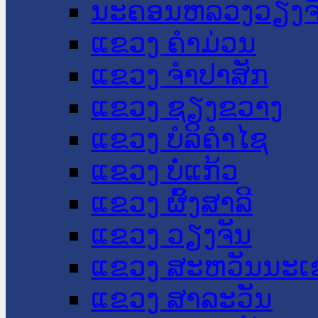
ນະ​ຄອນ​ຫລວງວຽງຈ
ແຂວງ ຄໍາມ່ວນ
ແຂວງ ຈໍາປາສັກ
ແຂວງ ຊຽງຂວາງ
ແຂວງ ບໍລິຄໍາໄຊ
ແຂວງ ບໍ່ແກ້ວ
ແຂວງ ຜົ້ງສາລີ
ແຂວງ ວຽງຈັນ
ແຂວງ ສະຫວັນນະເ
ແຂວງ ສາລະວັນ