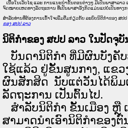
ເນື້ອໃນ​ເວັບ​ໄຊ​ ແລະ ການແນະນໍາຂັ້ນຕອນຕ່າງໆ ມີເປັນພາສາລາວ ແ
ຈົດໝາຍເຫດທາງລັດຖະການ ທີ່ເປັນພາສາອັງກິດແມ່ນແປບໍ່ເປັນທາງກ
ສໍາລັບທ່ານທີ່ຕ້ອງການເຂົ້າໃຈເພີ່ມຕື່ມກ່ຽວກັບ ລະບົບນິຕິກຳຂອງ ສປປ ລ
ຂອງ ສປປ ລາວ
ນິຕິກຳຂອງ ສປປ ລາວ ໃນປັດຈຸບັນ
ບັນດານິຕິກໍາ ທີ່ມີຜົນບັງຄັບ
ໃຊ້ແລ້ວ ຢູ່ຂັ້ນ​ສູນ​ກາງ, 
ຜົນສັກສິດ ນັບ​ແຕ່​ວັນໄດ້
ລັດຖະການ ເປັນ​ຕົ້ນ​ໄປ.
ສຳລັບນິ​ຕິ​ກຳ ຂັ້ນເມືອງ ຫຼ
ສາມາດນຳເອົານິຕິກຳຂອງຕົນທີ