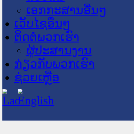
ເອກກະສານອື່ນໆ
ເວັບໄຊອື່ນໆ
ຕິດຕໍ່ພວກເຮົາ
ຜູ້ປະສານງານ
ກ່ຽວກັບພວກເຮົາ
ຊ່ວຍເຫຼືອ