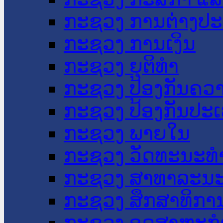
ກະຊວງ ການຕ່າງປ
ກະຊວງ ການເງິນ
ກະຊວງ ຍຸຕິທໍາ
ກະຊວງ ປ້ອງກັນຄວ
ກະຊວງ ປ້ອງກັນປະ
ກະຊວງ ພາຍໃນ
ກະຊວງ ວັດທະນະທຳ
ກະຊວງ ສາທາລະນະ
ກະຊວງ ສຶກສາທິການ
ກະຊວງ ອຸດສາຫະກຳ