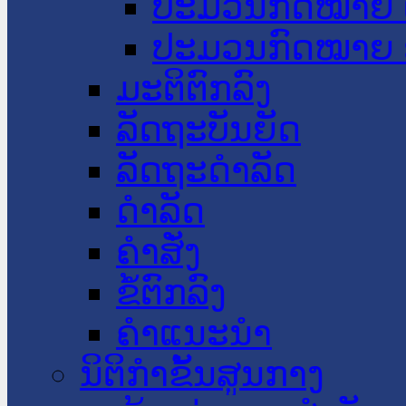
ປະມວນກົດໝາຍ 
ປະມວນກົດໝາຍ 
ມະຕິຕົກລົງ
ລັດຖະບັນຍັດ
ລັດຖະດໍາລັດ
ດໍາລັດ
ຄໍາສັ່ງ
ຂໍ້ຕົກລົງ
ຄໍາແນະນໍາ
ນິຕິກຳຂັ້ນສູນກາງ