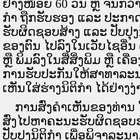
ຢ່າງໜ້ອຍ 60 ວັນ ຫຼື ຈົນກວ
ກໍາ ຖືກຮັບຮອງ ແລະ ປະກາດ
ຮັບຜິດຊອບສ້າງ ແລະ ປັບປຸງ
ຂອງຕົນ ໄປລົງໃນ​ເວັບ​ໄຊ​ອື່
ຫຼື ພິມລົງໃນສື່ສິ່ງພິມ ຫຼື ເ
ການຮັບປະກັນໃຫ້ສາທາລະນ
ເຫັນໃສ່ຮ່າງນິຕິກຳ ໄດ້ຢ່າງ
ການສົ່ງຄໍາເຫັນຂອງທ່ານ ໃສ
ສົ່ງໄປຫາຄະນະຮັບຜິດຊອບຮ
ປັບປຸງນິຕິກຳ ເພື່ອພິຈາລະນາ