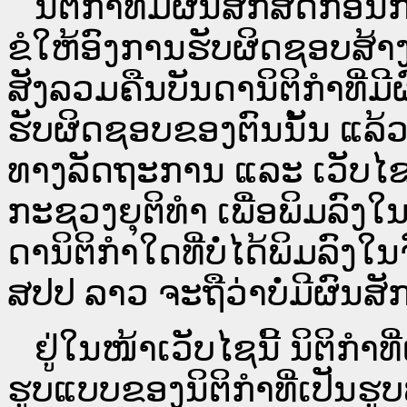
ນິ​ຕິ​ກຳ​ທີ່​ມີ​ຜົນ​ສັກ​ສິດ​ກ່ອນ
ຂໍໃຫ້ອົງ​ການ​ຮັບ​ຜິດ​ຊອບ​ສ້າ
ສັງລວມຄືນບັນດານິຕິກໍາທີ່ມີ
ຮັບຜິດຊອບຂອງຕົນນັ້ນ ແລ້ວ
ທາງ​ລັດ​ຖະ​ການ ແລະ ເວັບ
ກະຊວງຍຸຕິທໍາ ເພື່ອພິມລົ
ດາ​ນິ​ຕິ​ກຳ​ໃດ​ທີ່ບໍ່​ໄດ້​ພິມ​
ສປ​ປ ລາວ ​ຈະຖື​ວ່າບໍ່​ມີ​ຜົນ​ສັກ​
ຢູ່ໃນໜ້າ​ເວັບ​ໄຊ​ນີ້ ນິຕິກ
ຮູບແບບຂອງນິຕິກໍາທີ່ເປັນຮູ