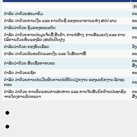
ດຳລັດ ວ່າດ້ວຍສະມາຄົມ
ກະ
ດໍາລັດ ວ່າດ້ວຍການເງິນ ແລະ ການບັນຊີ ຂອງທະນາຄານແຫ່ງ ສປປ ລາວ
ທະ
ດຳລັດວ່າດ້ວຍ ຄຸ້ມຄອງທະນະບັດ
ທະ
ດຳລັດ ວ່າດ້ວຍການປະມູນຈັດຊື້ ສິນຄ້າ, ການກໍ່ສ້າງ, ການສ້ອມແປງ ແລະ ການ
ກະ
ບໍລິການດ້ວຍທຶນຂອງລັດ (ສະບັບປັບປຸງ)
ດຳລັດວ່າດ້ວຍ ກອງທຶນເລືອດ
ອົ
ດຳລັດ ວ່າດ້ວຍພັນທະບັດແລກເງິນ ແລະ ໃບສັນຍາໜີ້
ທະ
ກະ
ດຳລັດວ່າດ້ວຍ ສິນເຊື່ອກາກບອນ
ສິ
ດຳລັດ ວ່າດ້ວຍແຊັກ
ທະ
ດຳລັດ ວ່າດ້ວຍການປະເມີນຜົນການປະຕິບັດວຽກງານ ຂອງພະນັກງານ-ລັດຖະ
ກະ
ກອນ
ດຳລັດ ວ່າດ້ວຍ ການທົດແທນຄ່າເສຍຫາຍ ແລະ ການຈັດສັນຍົກຍ້າຍປະຊາຊົນ
ກະ
ຈາກໂຄງການພັດທະນາ
ສິ