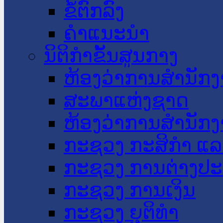
ຂໍ້ຕົກລົງ
ຄໍາແນະນໍາ
ນິຕິກໍາຂັ້ນສູນກາງ
ຫ້ອງວ່າການສໍານັ
ສະພາແຫ່ງຊາດ
ຫ້ອງວ່າການສຳນັກງ
ກະຊວງ ກະສິກຳ ແລະ
ກະຊວງ ການຕ່າງປ
ກະຊວງ ການເງິນ
ກະຊວງ ຍຸຕິທໍາ