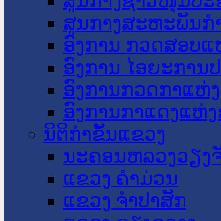
ສູນກາງຊາວໜຸ່ມປະ
ສູນກາງສະຫະພັນກ
ອົງການ ກວດສອບແຫ
ອົງການ ໄອຍະການປ
ອົງການກວດກາແຫ່ງ
ອົງການກາແດງແຫ່
ນິຕິກໍາຂັ້ນແຂວງ
ນະ​ຄອນ​ຫລວງວຽງຈ
ແຂວງ ຄໍາມ່ວນ
ແຂວງ ຈໍາປາສັກ