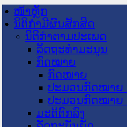
ໜ້າຫຼັກ
ນິຕິກໍາມີຜົນສັກສິດ
ນິຕິກໍາຕາມປະເພດ
ລັດຖະທໍາມະນູນ
ກົດໝາຍ
ກົດໝາຍ
ປະມວນກົດໝາຍ 
ປະມວນກົດໝາຍ 
ມະຕິຕົກລົງ
ລັດຖະບັນຍັດ