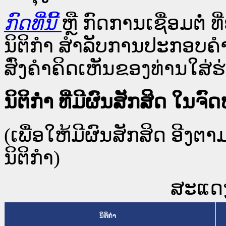
ກົດທີ່ນີ້
ຫຼື ກົດການເຊື່ອມຕໍ່ ທີ
ນິຕິກໍາ ສໍາລັບການປະກອບຄຳ
ສົ່ງຄຳຄິດເຫັນຂອງທ່ານໃສ່ຮ່
ນິຕິກໍາ ທີ່ມີຜົນສັກສິດ 
(ເພື່ອໃຫ້ມີຜົນສັກສິດ ອີງຕ
ນິຕິກໍາ)
ສະແດງ 
ນິຕິກໍາ