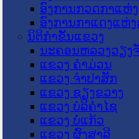
ອົງການກວດກາແຫ່ງ
ອົງການກາແດງແຫ່
ນິຕິກໍາຂັ້ນແຂວງ
ນະ​ຄອນ​ຫລວງວຽງຈ
ແຂວງ ຄໍາມ່ວນ
ແຂວງ ຈໍາປາສັກ
ແຂວງ ຊຽງຂວາງ
ແຂວງ ບໍລິຄໍາໄຊ
ແຂວງ ບໍ່ແກ້ວ
ແຂວງ ຜົ້ງສາລີ