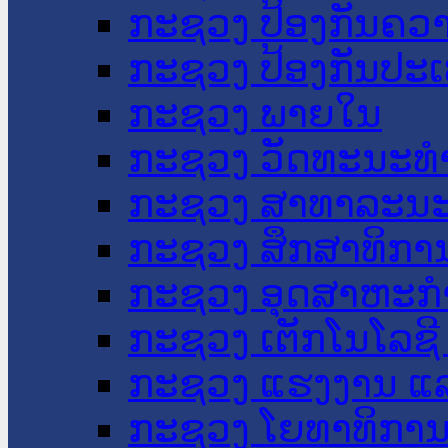
ກະຊວງ ປ້ອງກັນຄວ
ກະຊວງ ປ້ອງກັນປະ
ກະຊວງ ພາຍໃນ
ກະຊວງ ວັດທະນະທຳ
ກະຊວງ ສາທາລະນະ
ກະຊວງ ສຶກສາທິການ
ກະຊວງ ອຸດສາຫະກຳ
ກະຊວງ ເຕັກໂນໂລຊີ
ກະຊວງ ແຮງງານ ແລ
ກະຊວງ ໂຍທາທິການ 