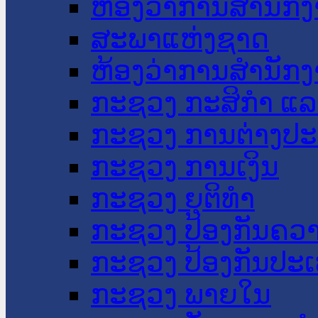
ຫ້ອງວ່າການສໍານັ
ສະພາແຫ່ງຊາດ
ຫ້ອງວ່າການສຳນັກງ
ກະຊວງ ກະສິກຳ ແລະ
ກະຊວງ ການຕ່າງປ
ກະຊວງ ການເງິນ
ກະຊວງ ຍຸຕິທໍາ
ກະຊວງ ປ້ອງກັນຄວ
ກະຊວງ ປ້ອງກັນປະ
ກະຊວງ ພາຍໃນ