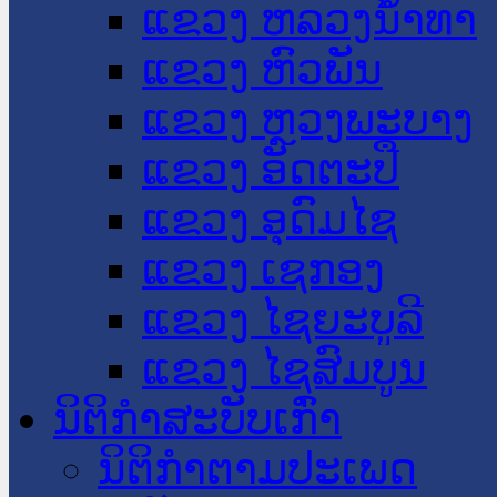
ແຂວງ ຫລວງນໍ້າທາ
ແຂວງ ຫົວພັນ
ແຂວງ ຫຼວງພະບາງ
ແຂວງ ອັດຕະປື
ແຂວງ ອຸດົມໄຊ
ແຂວງ ເຊກອງ
ແຂວງ ໄຊຍະບູລີ
ແຂວງ ໄຊສົມບູນ
ນິຕິກໍາສະບັບເກົ່າ
ນິຕິກຳຕາມປະເພດ