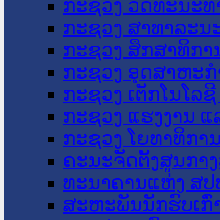
ກະຊວງ ວັດທະນະທຳ
ກະຊວງ ສາທາລະນະ
ກະຊວງ ສຶກສາທິການ
ກະຊວງ ອຸດສາຫະກຳ
ກະຊວງ ເຕັກໂນໂລຊີ
ກະຊວງ ແຮງງານ ແລ
ກະຊວງ ໂຍທາທິການ 
ຄະນະຈັດຕັ້ງສູນກາງ
ທະນາຄານແຫ່ງ ສປ
ສະຫະພັນນັກຮົບເກົ