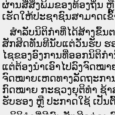
ຜ່ານ​ສື່ສິ່ງພິມຂອງທ້ອງຖິ່ນ
ເຮັດໃຫ້ປະຊາຊົນສາມາດເຂົ້າ
ສໍາລັບນິຕິກໍາທີ່ໄດ້ສ້າງຂຶ້
ສັກສິດທັນທີນັບແຕ່ວັນຮັບ ຮ
ໄຊຂອງອົງການທີ່ອອກນິຕິກໍາ
ແຕ່ຕ້ອງນໍາເອົາໄປລົງຈົດ
ຈົດ​ໝາຍ​ເຫດ​ທາງ​ລັດ​ຖະ​ກ
ກົດໝາຍ ກະຊວງຍຸຕິທໍາ ຊ້າສ
ຮັບຮອງ ຫຼື ປະກາດໃຊ້ ເປັນຕົ