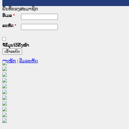
ພື້ນທີ່ຂອງສະມາຊິກ
ອີເມລ
*
ລະຫັດ
*
ຈື່ຂໍ້ມູນໄວ້ຄັ້ງໜ້າ
ສະໝັກ
|
ລືມລະຫັດ