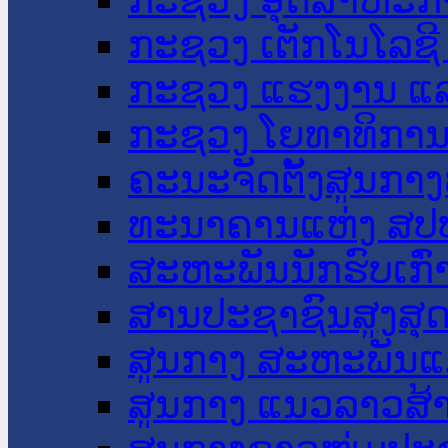
ກະຊວງ ເຕັກໂນໂລຊີ
ກະຊວງ ແຮງງານ ແລ
ກະຊວງ ໂຍທາທິການ 
ຄະນະຈັດຕັ້ງສູນກາງ
ທະນາຄານແຫ່ງ ສປ
ສະຫະພັນນັກຮົບເກົ
ສານປະຊາຊົນສູງສຸ
ສູນກາງ ສະຫະພັນແ
ສູນກາງ ແນວລາວສ້