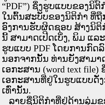
“PDF”) ຊຶ່ງຮູບແບບຂອງນິຕິກໍ
ໃນຕົ້ນສະບັບຂອງນິຕິກໍາ ທີ
ອົງການຮັບຜິດຊອບ ສ້າງນິຕິກ
ນີ້ ສາມາດເປີດເບິ່ງ, ພິມ 
ຮູບແບບ PDF ໂດຍການກົດລົງບ່ອ
ນອກຈາກນັ້ນ ທ່ານຍັງສາມາດເປີ
ເອກະສານ (word text file) ຊ
ເອກະສານທີ່ຢູ່ໃນຮູບແບບດັ່ງກ
ເທົ່ານັ້ນ.
ລາຍຊື່ນິຕິກຳທີ່ຢູ່ດ້ານລຸ່