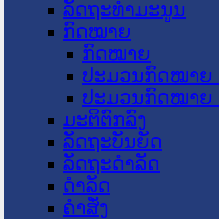
ລັດຖະທໍາມະນູນ
ກົດໝາຍ
ກົດໝາຍ
ປະມວນກົດໝາຍ 
ປະມວນກົດໝາຍ 
ມະຕິຕົກລົງ
ລັດຖະບັນຍັດ
ລັດຖະດໍາລັດ
ດໍາລັດ
ຄໍາສັ່ງ