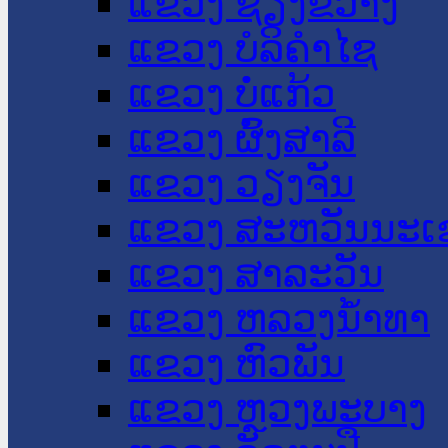
ແຂວງ ຊຽງຂວາງ
ແຂວງ ບໍລິຄໍາໄຊ
ແຂວງ ບໍ່ແກ້ວ
ແຂວງ ຜົ້ງສາລີ
ແຂວງ ວຽງຈັນ
ແຂວງ ສະຫວັນນະເ
ແຂວງ ສາລະວັນ
ແຂວງ ຫລວງນໍ້າທາ
ແຂວງ ຫົວພັນ
ແຂວງ ຫຼວງພະບາງ