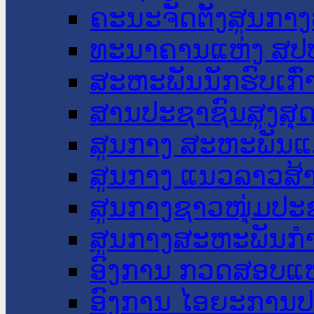
ຄະນະຈັດຕັ້ງສູນກາງ
ທະນາຄານແຫ່ງ ສປ
ສະຫະພັນນັກຮົບເກົ
ສານປະຊາຊົນສູງສຸ
ສູນກາງ ສະຫະພັນແ
ສູນກາງ ແນວລາວສ້
ສູນກາງຊາວໜຸ່ມປະ
ສູນກາງສະຫະພັນກ
ອົງການ ກວດສອບແຫ
ອົງການ ໄອຍະການປ