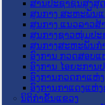
ສານປະຊາຊົນສູງສຸ
ສູນກາງ ສະຫະພັນແ
ສູນກາງ ແນວລາວສ້
ສູນກາງຊາວໜຸ່ມປະ
ສູນກາງສະຫະພັນກ
ອົງການ ກວດສອບແຫ
ອົງການ ໄອຍະການປ
ອົງການກວດກາແຫ່ງ
ອົງການກາແດງແຫ່
ນິຕິກໍາຂັ້ນແຂວງ