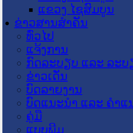
ແຂວງ ໄຊສົມບູນ
ຂ່າວສານສໍາຄັນ
​ທົ່ວ​ໄປ
ແຈ້ງການ
ກົດລະບຽບ ແລະ ລະບ
ຂ່າວເດັ່ນ
ບົດລາຍງານ
ບົດແນະນໍາ ແລະ ຄໍາແ
ຄູ່ມື
ແບບພີມ