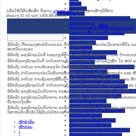
ຂໍ້ຕົກລົງ
ຄໍາແນະນໍາ
(ເພື່ອໃຫ້ມີຜົນສັກສິດ ອີງຕາມ
ມາດ​ຕາ 108
ຂອງກົດໝາຍສ້າງນິຕິກໍາ)
ນິຕິກຳຂັ້ນສູນກາງ
ສະແດງ 41-50 ຂອງ 1468 ຜົນທີ່ໄດ້ຮັບ.
ຫ້ອງວ່າການສໍານັກງານປະທານປະເທດ
ສະພາແຫ່ງຊາດ
ນິຕິກໍາ
ຫ້ອງວ່າການສຳນັກງານນາຍົກລັດຖະມົນຕີ
ກະຊວງ ກະສິກຳ ແລະ ສິ່ງແວດລ້ອມ
ກະຊວງ ການຕ່າງປະເທດ
ກະຊວງ ການເງິນ
ຂໍ້ຕົກລົງ ເຈົ້າແຂວງສະຫວັນນະເຂດ ວ່າດ້ວຍການກຳນົດເຂດປະເມີນລາຄາທີ່ດິນ ແລ
ກະຊວງ ຍຸຕິທໍາ
ສະຫວັນນະເຂດ
ກະຊວງ ປ້ອງກັນຄວາມສະຫງົບ
ຂໍ້ຕົກລົງ ຂອງລັດຖະມົນຕີ ກະຊວງຍຸຕິທໍາ ວ່າດ້ວຍການສ້າງຄອບຄົວ ແລະ ບ້ານແບ
ກະຊວງ ປ້ອງກັນປະເທດ
ຂໍ້ຕົກລົງຂອງລັດຖະມົນຕີ ວ່າດ້ວຍການຄຸ້ມຄອງ ກິດຈະການຟາມລ້ຽງສັດ ໃນ ສປປ 
ກະຊວງ ພາຍໃນ
ຂໍ້ຕົກລົງ ວ່າດ້ວຍ ການຮັບຮອງເອົາ ຍັດຕິກອງປະຊຸມ ການຄຸ້ມຄອງປ່າໄມ້, ກວດກາປ
ກະຊວງ ວັດທະນະທຳ ແລະ ການທ່ອງທ່ຽວ
ກະຊວງ ສາທາລະນະສຸກ
ຂໍ້ຕົກລົງ ວ່າດ້ວຍການປະເມີນຜົນກະທົບຕໍ່ສິ່ງແວດລ້ອມ ສຳລັບອຸດສາຫະກຳ ແລະ ຫ
ກະຊວງ ສຶກສາທິການ ແລະ ກິລາ
ຂໍ້ຕົກລົງ ວ່າດ້ວຍ ການຄຸ້ມຄອງໝໍ້ຕົ້ມນ້ຳ ໃນໂຮງງານອຸດສາຫະກຳ ປຸງແຕ່ງ ແລະ ຫ
ກະຊວງ ອຸດສາຫະກຳ ແລະ ການຄ້າ
ຂໍ້ຕົກລົງຂອງລັດຖະມົນຕີ ວ່າດ້ວຍການຄຸ້ມຄອງ ຫ້ອງປິ່ນປົວສັດ, ຮ້ານຂາຍຢາ ແລະ 
ກະຊວງ ເຕັກໂນໂລຊີ ແລະ ການສື່ສານ
ຂໍ້ຕົກລົງ ຂອງລັດຖະມົນຕີວ່າການ ກະຊວງພະລັງງານ ແລະ ບໍ່ແຮ່ ວ່າດ້ວຍການຊື້
ກະຊວງ ແຮງງານ ແລະ ສະຫວັດດີການສັງຄ
ກະຊວງ ໂຍທາທິການ ແລະ ຂົນສົ່ງ
ຂໍ້ຕົກລົງ ຂອງລັດຖະມົນຕີວ່າການ ກະຊວງການເງິນວ່າດ້ວຍ ການນຳໃຊ້ມາດຕະຖານ
ຄະນະຈັດຕັ້ງສູນກາງພັກ
ພື້ນຖານເງິນສົດ
ທະນາຄານແຫ່ງ ສປປ ລາວ
ຂໍ້ຕົກລົງ ຂອງລັດຖະມົນຕີວ່າການ ກະຊວງການເງິນວ່າດ້ວຍ ການຮັບຮອງ ມາດຕະ
ສະຫະພັນນັກຮົບເກົ່າແຫ່ງຊາດລາວ
ວິສາຫະກິດທີ່ບໍ່ຮັບໃຊ້ຜົນປະໂຫຍດສາທາລະນະ
ສານປະຊາຊົນສູງສຸດ
ສູນກາງ ສະຫະພັນແມ່ຍິງລາວ
ໜ້າທໍາອິດ
ສູນກາງ ແນວລາວສ້າງຊາດ
ໜ້າກ່ອນ
ສູນກາງຊາວໜຸ່ມປະຊາຊົນປະຕິວັດລາວ
1
ສູນກາງສະຫະພັນກຳມະບານລາວ