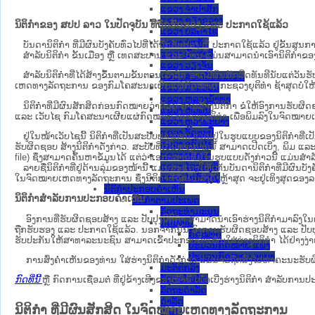
ແຂວງ ຈໍາປາສັກ
ແຂວງ ຊຽງຂວາງ
ນິຕິກຳຂອງ ສປປ ລາວ ໃນປັດຈຸບັນ ທີ່ຖືກ​ຮັບ​ຮອງ ແລະ ປະກາດໃຊ້ແລ້ວ
ແຂວງ ບໍລິຄໍາໄຊ
ແຂວງ ບໍ່ແກ້ວ
ບັນດານິຕິກໍາ ທີ່ມີຜົນບັງຄັບທົ່ວໄປທີ່ໄດ້ຖືກ​ຮັບ​ຮອງ ຫຼື ປະກາດໃຊ້ແລ້ວ ຢູ່ຂັ້
ແຂວງ ຜົ້ງສາລີ
ສຳລັບນິ​ຕິ​ກຳ ຂັ້ນເມືອງ ຫຼື ເທດ​ສະ​ບານ ແລະ ບ້ານ ແມ່ນສາມາດນຳເອົານິຕິກຳຂອງຕົ
ແຂວງ ວຽງຈັນ
ສໍາລັບນິຕິກໍາທີ່ໄດ້ສ້າງຂຶ້ນຕາມຂັ້ນຕອນເລັ່ງລັດ ອາດມີຜົນສັກສິດທັນທີນັບແຕ່ວ
ແຂວງ ສະຫວັນນະເຂດ
ເຫດ​ທາງ​ລັດ​ຖະ​ການ​ ຂອງກົມໂຄສະນາເຜີຍແຜ່ກົດໝາຍ ກະຊວງຍຸຕິທໍາ ຊ້າສຸດບໍ່ໃຫ້
ແຂວງ ສາລະວັນ
ແຂວງ ຫລວງນໍ້າທາ
ນິ​ຕິ​ກຳ​ທີ່​ມີ​ຜົນ​ສັກ​ສິດ​ກ່ອນ​ກົດ​ໝາຍ​ວ່າ​ດ້ວຍ​ ການ​ສ້າງ​ນິ​ຕິ​ກຳ ຂໍໃຫ້ອົງ​ກາ
ແຂວງ ຫົວພັນ
ແລະ ເວັບໄຊ​ ກົມໂຄສະນາເຜີຍແຜ່ກົດໝາຍ ກະຊວງຍຸຕິທໍາ ເພື່ອພິມລົງໃນຈົດໝາຍເຫດທາງລັດຖະກ
ແຂວງ ຫຼວງພະບາງ
ແຂວງ ອັດຕະປື
ຢູ່ໃນໜ້າ​ເວັບ​ໄຊ​ນີ້ ນິຕິກຳທີ່ເປັນສະບັບທາງການ ແມ່ນຢູ່ໃນຮູບແບບຂອງນິຕິກໍາທີ
ແຂວງ ອຸດົມໄຊ
ຮັບຜິດຊອບ ສ້າງນິຕິກຳດັ່ງກ່າວ. ສະບັບທີ່ເປັນທາງການນີ້ ສາມາດເປີດເບິ່ງ, ພິມ ແ
ແຂວງ ເຊກອງ
file) ຊຶ່ງສາມາດຄົ້ນຫາຂໍ້ມູນໄດ້ ແຕ່ວ່າເອກະສານທີ່ຢູ່ໃນຮູບແບບດັ່ງກ່າວນີ້ ແມ່ນສຳລັບ
ແຂວງ ໄຊຍະບູລີ
ລາຍຊື່ນິຕິກຳທີ່ຢູ່ດ້ານລຸ່ມຂອງໜ້ານີ້ ແມ່ນສະແດງໃຫ້ເຫັນບັນດານິຕິກຳທີ່ມີຜົນ
ແຂວງ ໄຊສົມບູນ
ໃນຈົດໝາຍເຫດທາງລັດຖະການ ຊຶ່ງນິຕິກຳທີ່ຖືກພິມລົງຄັ້ງຫຼ້າສຸດ ຈະຢູ່ເທິງສຸດຂອງລາຍຊ
ນິຕິກໍາປະກອບຄໍາເຫັນ
ນິຕິກຳສຳລັບການປະກອບຄຳເຫັນ
ນິຕິກໍາຕາມປະເພດ
ລັດຖະທໍາມະນູນ
ອົງການທີ່ຮັບຜິດຊອບສ້າງ ແລະ ປັບປຸງນິຕິກຳ ສາມາດນຳເອົາຮ່າງນິຕິກຳມາລົງໃນ​
ກົດໝາຍ
ຖືກຮັບຮອງ ແລະ ປະກາດໃຊ້ແລ້ວ. ນອກຈາກນັ້ນ ອົງການຮັບຜິດຊອບສ້າງ ແລະ ປັບປຸງນິຕິກ
ກົດໝາຍ
ຮັບປະກັນໃຫ້ສາທາລະນະຊົນ ສາມາດເຂົ້າປະກອບຄໍາເຫັນໃສ່ຮ່າງນິຕິກຳ ໄດ້ຢ່າງງ່
ປະມວນກົດໝາຍ ແພ່ງ
ປະມວນກົດໝາຍ ອາຍາ
ການສົ່ງຄໍາເຫັນຂອງທ່ານ ໃສ່ຮ່າງນິຕິກຳດັ່ງກ່າວ ແມ່ນຈະຖືກສົ່ງໄປຫາຄະນະຮັບຜິ
ມະຕິຕົກລົງ
ລັດຖະບັນຍັດ
ກົດທີ່ນີ້
ຫຼື ກົດການເຊື່ອມຕໍ່ ທີ່ຢູ່ຂ້າງເທີງຂອງໜ້ານີ້ ເພື່ອເບີ່ງຮ່າງນິຕິກໍາ ສໍາລ
ລັດຖະດໍາລັດ
ດໍາລັດ
ນິຕິກໍາ ທີ່ມີຜົນສັກສິດ ໃນຈົດໝາຍເຫດທາງລັດຖະການ
ຄໍາສັ່ງ