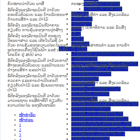
ກົດໝາຍວ່າດ້ວຍ ພາສີ
ກະຊວງ ການເງິນ
ປະມວນກົດໝາຍ ແພ່ງ
ປະມວນກົດໝາຍ ອາຍາ
ຂໍ້ຕົກລົງຂອງລັດຖະມົນຕີ ວ່າດ້ວຍ
ມະຕິຕົກລົງ
ຄອບຄົວຕົວແບບ ແລະ ບ້ານພັດທະນາ
ກະຊວງ ກະສິກຳ ແລະ ສິ່ງແວດລ້ອມ
ລັດຖະບັນຍັດ
ດ້ານກະສິກໍາ ແລະ ປ່າໄມ້
ລັດຖະດໍາລັດ
ຂໍ້ຕົກລົງ ຂອງລັດຖະມົນຕີວ່າການ
ກະຊວງ ໂຍທາທິການ ແລະ ຂົນສົ່ງ
ດໍາລັດ
ກ່ຽວກັບ ການຄຸ້ມຄອງການປຸກສ້າງ
ຄໍາສັ່ງ
ຂໍ້ຕົກລົງ ຂອງລັດຖະມົນຕີ ກະຊວງ
ຂໍ້ຕົກລົງ
ວິທະຍາສາດ ແລະ ເຕັກໂນໂລຊີ ວ່າ
ຄໍາແນະນໍາ
ດ້ວຍ ການຄຸ້ມຄອງຄວາມປອດໄພຂອງ
ກະຊວງ ອຸດສາຫະກຳ ແລະ ການຄ້າ
ນິຕິກໍາຂັ້ນສູນກາງ
ອຸປະກອນເຄື່ອງໃຊ້ໄຟຟ້າ ແລະ ເອເລັກ
ຫ້ອງວ່າການສໍານັກງານປະທານປະເທດ
ໂຕຣນິກ ຢູ່ ສປປ ລາວ
ສະພາແຫ່ງຊາດ
ຂໍ້ຕົກລົງຂອງລັດຖະມົນຕີ ວ່າດ້ວຍການ
ຫ້ອງວ່າການສຳນັກງານນາຍົກລັດຖະມົນຕີ
ສ້າງຄອບຄົວຕົວແບບ ແລະບ້ານແບບ
ກະຊວງ ກະສິກຳ ແລະ ສິ່ງແວດລ້ອມ
ກະຊວງ ກະສິກຳ ແລະ ສິ່ງແວດລ້ອມ
ຢ່າງກະສິກໍາ ແລະປ່າໄມ້
ກະຊວງ ການຕ່າງປະເທດ
ຂໍ້ຕົກລົງຂອງລັດຖະມົນຕີ ວ່າດ້ວຍການ
ກະຊວງ ການເງິນ
ກວດກາ ແລະການດໍາເນີນຄະດີ
ກະຊວງ ກະສິກຳ ແລະ ສິ່ງແວດລ້ອມ
ກະຊວງ ຍຸຕິທໍາ
ກ່ຽວກັບປ່າໄມ້ ແລະ ຊັບພະຍາກອນ
ກະຊວງ ປ້ອງກັນຄວາມສະຫງົບ
ປ່າໄມ້
ກະຊວງ ປ້ອງກັນປະເທດ
ຂໍ້ຕົກລົງຂອງລັດຖະມົນຕີ ວ່າດ້ວຍ
ກະຊວງ ພາຍໃນ
ມາດຕະຖານ ກະສິກໍາທີ່ດີ ກ່ຽວກັບ
ກະຊວງ ກະສິກຳ ແລະ ສິ່ງແວດລ້ອມ
ກະຊວງ ວັດທະນະທຳ ແລະ ການທ່ອງທ່ຽວ
ຄວາມປອດໄພ ຂອງຜົນຜະລິດ
ກະຊວງ ສາທາລະນະສຸກ
ກະຊວງ ສຶກສາທິການ ແລະ ກິລາ
ໜ້າທໍາອິດ
ກະຊວງ ອຸດສາຫະກຳ ແລະ ການຄ້າ
ໜ້າກ່ອນ
ກະຊວງ ເຕັກໂນໂລຊີ ແລະ ການສື່ສານ
1
ກະຊວງ ແຮງງານ ແລະ ສະຫວັດດີການສັງຄ
2
ກະຊວງ ໂຍທາທິການ ແລະ ຂົນສົ່ງ
3
ຄະນະຈັດຕັ້ງສູນກາງພັກ
4