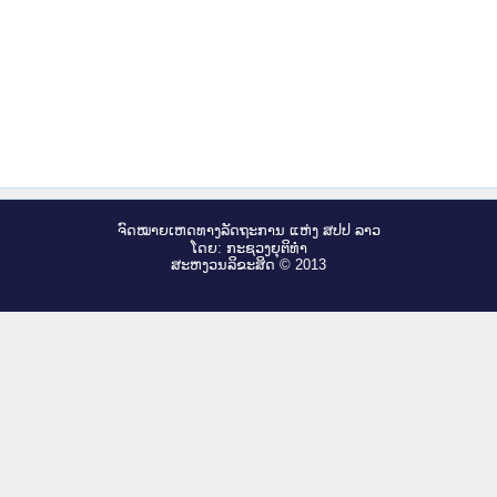
ຈົດ​ໝາຍ​ເຫດ​ທາງ​ລັດ​ຖະ​ການ ແຫ່ງ ສ​ປ​ປ ລາວ
ໂດຍ: ກະ​ຊວງຍຸ​ຕິ​ທຳ
ສະ​ຫງວນ​ລິ​ຂະ​ສິດ © 2013