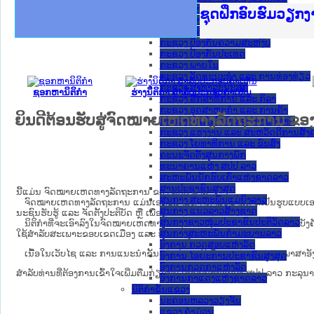
ກະຊວງ ການຕ່າງປະເທດ
Ministry of Just
ເຜີຍແຜ່ວັບໄຊຈົດ
ກະຊວງຍຸຕິທຳ
ຊຸດຝຶກອົບຮົມວຽກ
ກອງປະຊຸມທົບທວນຄ
ຝຶກອົບຮົມ ຜູ່ປະ
ຝຶກອົບຮົມ ຜູ່ປະ
ເຜີຍແຜ່ແອັບກົດໝ
ເຜີຍແຜ່ແອັບກົດໝ
ຍົກລະດັບວຽກງານຈ
ຊຸດຝຶກອົບຮົມວຽກ
ກະຊວງ ການເງິນ
ກະຊວງ ຍຸຕິທໍາ
ກະຊວງ ປ້ອງກັນຄວາມສະຫງົບ
ກະຊວງ ປ້ອງກັນປະເທດ
ກະຊວງ ພາຍໃນ
ກະຊວງ ວັດທະນະທຳ ແລະ ການທ່ອງທ່ຽວ
ກະຊວງ ສາທາລະນະສຸກ
ຊອກຫານິຕິກໍາ
ຮ່າງນິຕິກໍາ ສໍາລັບປະກອບຄໍາເຫັນ
ກະຊວງ ສຶກສາທິການ ແລະ ກິລາ
ກະຊວງ ອຸດສາຫະກຳ ແລະ ການຄ້າ
ຍິນດີຕ້ອນຮັບສູ່ຈົດໝາຍເຫດທາງລັດຖະການ ຂອ
ກະຊວງ ເຕັກໂນໂລຊີ ແລະ ການສື່ສານ
ກະຊວງ ແຮງງານ ແລະ ສະຫວັດດີການສັງຄ
ກະຊວງ ໂຍທາທິການ ແລະ ຂົນສົ່ງ
ຄະນະຈັດຕັ້ງສູນກາງພັກ
ທະນາຄານແຫ່ງ ສປປ ລາວ
ສະຫະພັນນັກຮົບເກົ່າແຫ່ງຊາດລາວ
ສານປະຊາຊົນສູງສຸດ
ນີ້ແມ່ນ ຈົດໝາຍເຫດທາງລັດຖະການ ຂອງ ສປປ ລາວ.
ສູນກາງ ສະຫະພັນແມ່ຍິງລາວ
ຈົດໝາຍເຫດທາງລັດຖະການ ແມ່ນ​ເອ​ກະ​ສານ​ທາງ​ການ​ຂອງ​ລັດ ທີ່​ເປັນ​ຮູບ​ແບບ​ເອ​ເລັກ​ໂຕ​ຣ​
ສູນກາງ ແນວລາວສ້າງຊາດ
ນະ​ຊົນ​ຮັບ​ຮູ້ ແລະ ຈັດ​ຕັ້ງ​ປະ​ຕິ​ບັດ ຫຼື ເພື່ອທາບທາມຄໍາເຫັນ.
ສູນກາງຊາວໜຸ່ມປະຊາຊົນປະຕິວັດລາວ
ນິ​ຕິ​ກຳ​ທີ່​ຈະ​ເອົາ​ລົງ​ໃນ​ຈົດ​ໝາຍ​ເຫດ​ທາງ​ລັດ​ຖະ​ການ ​ແມ່ນ​ບັນ​ດາ​ນິ​ຕິ​ກຳ​ທີ່​ມີ​ຜົນ​ບັງ​ຄັ
ສູນກາງສະຫະພັນກຳມະບານລາວ
ໃຊ້​ສຳ​ລັບ​ສະ​ເພາະ​ຂອບ​ເຂດ​ເມືອງ ແລະ ບ້ານ​ຂອງ​ຕົນ​ເທົ່າ​ນັ້ນ.
ອົງການ ກວດສອບແຫ່ງລັດ
ເນື້ອໃນ​ເວັບ​ໄຊ​ ແລະ ການແນະນໍາຂັ້ນຕອນຕ່າງໆ ມີເປັນພາສາລາວ ແລະ ພາສາອັງ
ອົງການ ໄອຍະການປະຊາຊົນສູງສຸດ
ອົງການກວດກາແຫ່ງລັດ
ສໍາລັບທ່ານທີ່ຕ້ອງການເຂົ້າໃຈເພີ່ມຕື່ມກ່ຽວກັບ ລະບົບນິຕິກຳຂອງ ສປປ ລາວ ກະລຸນາເຂົ
ອົງການກາແດງແຫ່ງຊາດລາວ
ນິຕິກໍາຂັ້ນແຂວງ
ນະ​ຄອນ​ຫລວງວຽງຈັນ
ແຂວງ ຄໍາມ່ວນ