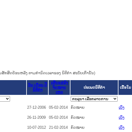
ຜົນສັກສິດຍ້ອນຫລັງ ຕາມກໍານົດເວລາຂອງ ນິຕິກໍາ ສະບັບເກົ່ານັ້ນ)
ເຜີຍແຜ່ລົງ
ວັນ-ເດືອນ-ປີ
ຈົດໝາຍ
ປະເພດນິຕິກຳ
ເນື້ອໃນ
ນິຕິກໍາ
ເຫດ
27-12-2006
05-02-2014
ກົດໝາຍ
ເບິ່ງ
26-11-2009
05-02-2014
ກົດໝາຍ
ເບິ່ງ
10-07-2012
21-02-2014
ກົດໝາຍ
ເບິ່ງ