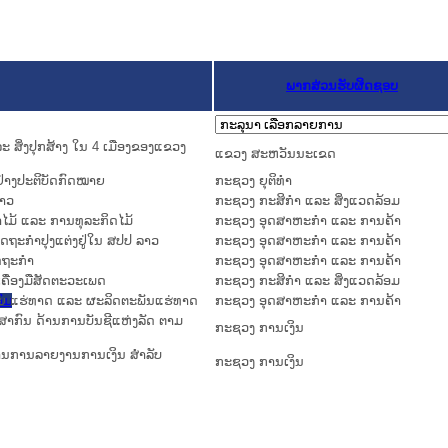
ພາກສ່ວນຮັບຜິດຊອບ
ະ ສິ່ງປຸກສ້າງ ໃນ 4 ເມືອງຂອງແຂວງ
ແຂວງ ສະຫວັນນະເຂດ
ບຢ່າງປະຕິບັດກົດໝາຍ
ກະຊວງ ຍຸຕິທໍາ
ລາວ
ກະຊວງ ກະສິກຳ ແລະ ສິ່ງແວດລ້ອມ
່າໄມ້ ແລະ ການທຸລະກິດໄມ້
ກະຊວງ ອຸດສາຫະກຳ ແລະ ການຄ້າ
ັດຖະກຳປຸງແຕ່ງຢູ່ໃນ ສປປ ລາວ
ກະຊວງ ອຸດສາຫະກຳ ແລະ ການຄ້າ
ັດຖະກຳ
ກະຊວງ ອຸດສາຫະກຳ ແລະ ການຄ້າ
ເຄື່ອງມືສັດຕະວະເພດ
ກະຊວງ ກະສິກຳ ແລະ ສິ່ງແວດລ້ອມ
-ຂາຍ ແຮ່ທາດ ແລະ ຜະລິດຕະພັນແຮ່ທາດ
ົມ
ກະຊວງ ອຸດສາຫະກຳ ແລະ ການຄ້າ
ສາກົນ ດ້ານການບັນຊີແຫ່ງລັດ ຕາມ
ກະຊວງ ການເງິນ
ຖານການລາຍງານການເງິນ ສຳລັບ
ກະຊວງ ການເງິນ