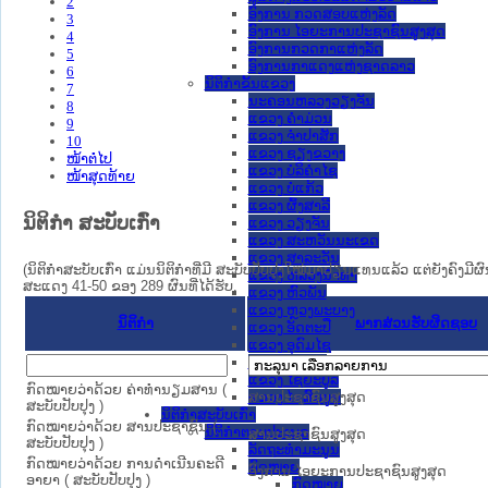
2
ອົງການ ກວດສອບແຫ່ງລັດ
3
ອົງການ ໄອຍະການປະຊາຊົນສູງສຸດ
4
ອົງການກວດກາແຫ່ງລັດ
5
ອົງການກາແດງແຫ່ງຊາດລາວ
6
ນິຕິກໍາຂັ້ນແຂວງ
7
ນະ​ຄອນ​ຫລວງວຽງຈັນ
8
ແຂວງ ຄໍາມ່ວນ
9
ແຂວງ ຈໍາປາສັກ
10
ແຂວງ ຊຽງຂວາງ
ໜ້າຕໍ່ໄປ
ແຂວງ ບໍລິຄໍາໄຊ
ໜ້າສຸດທ້າຍ
ແຂວງ ບໍ່ແກ້ວ
ແຂວງ ຜົ້ງສາລີ
ນິຕິກໍາ ສະບັບເກົ່າ
ແຂວງ ວຽງຈັນ
ແຂວງ ສະຫວັນນະເຂດ
ແຂວງ ສາລະວັນ
(ນິຕິກໍາສະບັບເກົ່າ ແມ່ນນິຕິກໍາທີ່ມີ ສະບັບປັບປຸງໃໝ່ມາປ່ຽນແທນແລ້ວ ແຕ່ຍັງຄົງມີ
ແຂວງ ຫລວງນໍ້າທາ
ສະແດງ 41-50 ຂອງ 289 ຜົນທີ່ໄດ້ຮັບ.
ແຂວງ ຫົວພັນ
ແຂວງ ຫຼວງພະບາງ
ນິຕິກໍາ
ພາກສ່ວນຮັບຜິດຊອບ
ແຂວງ ອັດຕະປື
ແຂວງ ອຸດົມໄຊ
ແຂວງ ເຊກອງ
ແຂວງ ໄຊຍະບູລີ
ກົດໝາຍວ່າດ້ວຍ ຄ່າທຳນຽມສານ (
ສານປະຊາຊົນສູງສຸດ
ແຂວງ ໄຊສົມບູນ
ສະບັບປັບປຸງ )
ນິຕິກໍາສະບັບເກົ່າ
ກົດໝາຍວ່າດ້ວຍ ສານປະຊາຊົນ (
ນິຕິກຳຕາມປະເພດ
ສານປະຊາຊົນສູງສຸດ
ສະບັບປັບປຸງ )
ລັດຖະທໍາມະນູນ
ກົດໝາຍວ່າດ້ວຍ ການດຳເນີນຄະດີ
ກົດໝາຍ
ອົງການ ໄອຍະການປະຊາຊົນສູງສຸດ
ອາຍາ ( ສະບັບປັບປຸງ )
ກົດໝາຍ