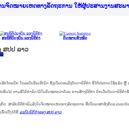
ice Lao PDR
ໝາຍເຫດທາງລັດຖະການ ແລະ ແອັບກົດໝາຍລາວ ທີ່ ສະຖາ
ງານຈົດໝາຍເຫດທາງລັດຖະການ ໃຫ້ຜູ້ປະສານງານສະພ
ືນການຈັດຕັ້ງປະຕິບັດວຽກງານຈົດໝາຍເຫດທາງລັດຖະ
ສານງານວຽກງານຈົດໝາຍເຫດທາງລັດຖະການ ສຳລັບ ພາກ
ສານງານວຽກງານຈົດໝາຍເຫດທາງລັດຖະການ ສຳລັບ ພາກໃ
າຍລາວ ແລະ ເວັບໄຊຈົດໝາຍເຫດທາງລັດຖະການ ທີ່ ວ
າຍລາວ ແລະ ເວັບໄຊຈົດໝາຍເຫດທາງລັດຖະການ ທີ່ ວິ
ົດໝາຍເຫດທາງລັດຖະການໃຫ້ຜູ້ປະສານງານຂັ້ນແຂວງ
ງານຈົດໝາຍເຫດທາງລັດຖະການ ໃຫ້ຜູ້ປະສານງານສະພ
ສະຖິຕິປັດຈຸບັນ ຂອງນິຕິກໍາ
ກົດໝາຍທັງໝົດ
ງ ສປປ ລາວ
ົມ
ນິກ ໃນ​ລະ​ບົບ​ອິນ​ເຕີ​ເນັດ ຊຶ່ງ​ເປັນ​ບ່ອນ​ລົງ​ບັນ​ດາ​ນິ​ຕິ​ກຳ ທີ່ໄດ້ປະກາດໃຊ້ແລ້ວ ຫຼື ເອ
ບ​ທົ່ວ​ໄປ ຕາມ​ທີ່​ໄດ້​ກຳ​ນົດ​ໄວ້​ໃນ​ກົດ​ໝາຍ​ວ່າ​ດ້ວຍ​ ການ​ສ້າງ​ນິ​ຕິ​ກຳ ຍົກ​ເວັ້ນ​ບັນ​ດານິ​ຕິ​ກຳ​ຂັ
ກິດ. ສໍາລັບນິຕິກຳພິມລົງໃນຈົດໝາຍເຫດທາງລັດຖະການ ທີ່ເປັນພາສາອັງກິດແມ່ນແປບໍ
້າເບີ່ງໄດ້ທີ່
ລະບົບນິຕິກຳຂອງ ສປປ ລາວ