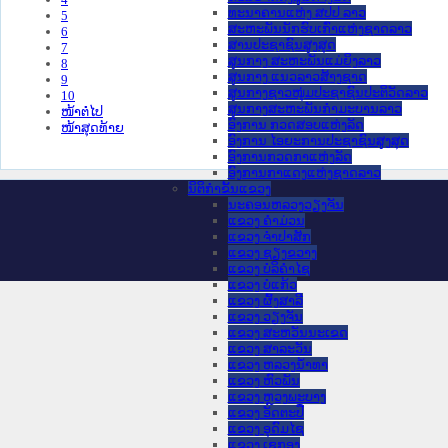
ທະນາຄານແຫ່ງ ສປປ ລາວ
5
ສະຫະພັນນັກຮົບເກົ່າແຫ່ງຊາດລາວ
6
ສານປະຊາຊົນສູງສຸດ
7
ສູນກາງ ສະຫະພັນແມ່ຍິງລາວ
8
ສູນກາງ ແນວລາວສ້າງຊາດ
9
ສູນກາງຊາວໜຸ່ມປະຊາຊົນປະຕິວັດລາວ
10
ສູນກາງສະຫະພັນກຳມະບານລາວ
ໜ້າຕໍ່ໄປ
ອົງການ ກວດສອບແຫ່ງລັດ
ໜ້າສຸດທ້າຍ
ອົງການ ໄອຍະການປະຊາຊົນສູງສຸດ
ອົງການກວດກາແຫ່ງລັດ
ອົງການກາແດງແຫ່ງຊາດລາວ
ນິຕິກໍາຂັ້ນແຂວງ
ນະ​ຄອນ​ຫລວງວຽງຈັນ
ແຂວງ ຄໍາມ່ວນ
ແຂວງ ຈໍາປາສັກ
ແຂວງ ຊຽງຂວາງ
ແຂວງ ບໍລິຄໍາໄຊ
ແຂວງ ບໍ່ແກ້ວ
ແຂວງ ຜົ້ງສາລີ
ແຂວງ ວຽງຈັນ
ແຂວງ ສະຫວັນນະເຂດ
ແຂວງ ສາລະວັນ
ແຂວງ ຫລວງນໍ້າທາ
ແຂວງ ຫົວພັນ
ແຂວງ ຫຼວງພະບາງ
ແຂວງ ອັດຕະປື
ແຂວງ ອຸດົມໄຊ
ແຂວງ ເຊກອງ