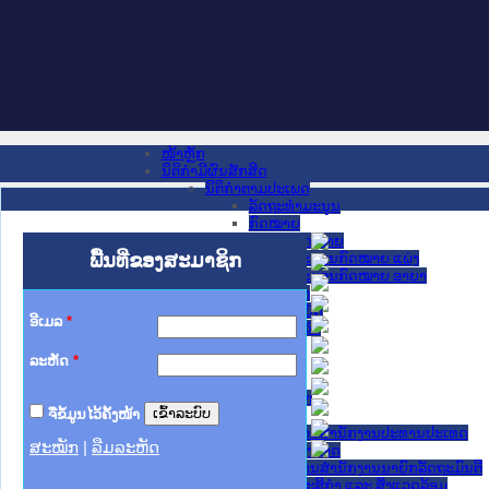
ໜ້າຫຼັກ
ນິຕິກໍາມີຜົນສັກສິດ
ນິຕິກໍາຕາມປະເພດ
ລັດຖະທໍາມະນູນ
ກົດໝາຍ
ກົດໝາຍ
ພື້ນທີ່ຂອງສະມາຊິກ
ປະມວນກົດໝາຍ ແພ່ງ
ປະມວນກົດໝາຍ ອາຍາ
ມະຕິຕົກລົງ
ລັດຖະບັນຍັດ
ອີເມລ
*
ລັດຖະດໍາລັດ
ດໍາລັດ
ລະຫັດ
*
ຄໍາສັ່ງ
ຂໍ້ຕົກລົງ
ຄໍາແນະນໍາ
ຈື່ຂໍ້ມູນໄວ້ຄັ້ງໜ້າ
ນິຕິກໍາຂັ້ນສູນກາງ
ຫ້ອງວ່າການສໍານັກງານປະທານປະເທດ
ສະໝັກ
|
ລືມລະຫັດ
ສະພາແຫ່ງຊາດ
ຫ້ອງວ່າການສຳນັກງານນາຍົກລັດຖະມົນຕີ
ກະຊວງ ກະສິກຳ ແລະ ສິ່ງແວດລ້ອມ