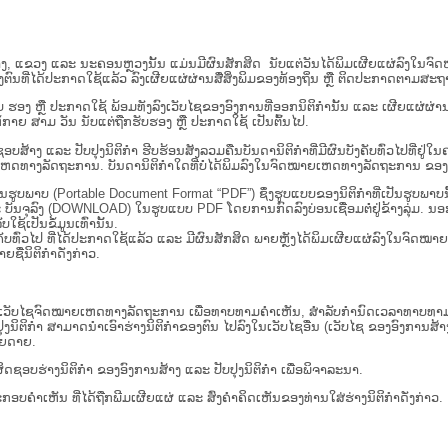
ນ​ສູນ​ກາງ, ແຂວງ ແລະ ນະຄອນຫຼວງນັ້ນ ແມ່ນມີຜົນສັກສິດ ນັບ​ແຕ່​ວັນໄດ້ພິມເຜີຍແຜ່ລົງໃນ
ນທີ່ໄດ້ປະກາດໃຊ້ແລ້ວ ລົງ​ເຜີຍແຜ່​ຜ່ານ​ສື່ສິ່ງພິມຂອງທ້ອງຖິ່ນ ຫຼື ຕິດປະກາດຕາມສະຖາ
ັນຮັບ ຮອງ ຫຼື ປະກາດໃຊ້ ພ້ອມທັງລົງເວັບໄຊຂອງອົງການທີ່ອອກນິຕິກໍານັ້ນ ແລະ ເຜີຍແຜ
ກາຍ ສາມ ວັນ ນັບແຕ່ຖືກຮັບຮອງ ຫຼື ປະກາດໃຊ້ ເປັນຕົ້ນໄປ.
ນ​ຮັບ​ຜິດ​ຊອບ​ສ້າງ ແລະ ປັບ​ປຸງນິ​ຕິ​ກຳ ຮີບຮ້ອນສັງລວມຄືນບັນດານິຕິກໍາທີ່ມີຜົນບັງຄັບທົ່ວ
ານ. ບັນ​ດາ​ນິ​ຕິ​ກຳ​ໃດ​ທີ່ບໍ່​ໄດ້​ພິມ​ລົງ​ໃນ​ຈົດ​ໝາຍ​ເຫດ​ທາງ​ລັດ​ຖະ​ການ ຂອງ ສປ​ປ ລາວ
່ເປັນຮູບພາບ (Portable Document Format “PDF”) ຊຶ່ງຮູບແບບຂອງນິຕິກໍາທີ່ເປັນຮູບພາ
ລະ ບັນຈຸລົງ (DOWNLOAD) ໃນຮູບແບບ PDF ໂດຍການກົດລົງບ່ອນເຊື່ອມຕໍ່ຢູ່ຂ້າງລຸ່ມ. ນອ
ໃຊ້ເປັນຂໍ້ມູນເທົ່ານັ້ນ.
ບັງຄັບທົ່ວໄປ ທີ່ໄດ້ປະກາດໃຊ້ແລ້ວ ແລະ ມີຜົນສັກສິດ ພາຍຫຼັງໄດ້ພິມເຜີຍແຜ່ລົງໃນຈົດ
ື່ນິຕິກໍາດັ່ງກ່າວ.
ເວັບ​ໄຊຈົດໝາຍເຫດທາງລັດຖະການ ເພື່ອທາບທາມຄຳເຫັນ, ສໍາລັບກໍານົດເວລາທາບທາມຄໍາ
ໍາ ສາມາດນຳເອົາຮ່າງນິຕິກຳຂອງຕົນ ໄປລົງໃນ​ເວັບ​ໄຊ​ອື່ນ (ເວັບ​ໄຊ​ ຂອງອົງການສ້າງນິຕ
າຍດາຍ.
ດຊອບຮ່າງນິຕິກຳ ຂອງອົງການສ້າງ ແລະ ປັບປຸງນິຕິກຳ ເພື່ອພິຈາລະນາ.
ັບການປະກອບຄຳເຫັນ ທີ່ໄດ້ຖືກພີມເຜີຍແຜ່ ແລະ ສົ່ງຄຳຄິດເຫັນຂອງທ່ານໃສ່ຮ່າງນິຕິກຳດັ່ງກ່າວ