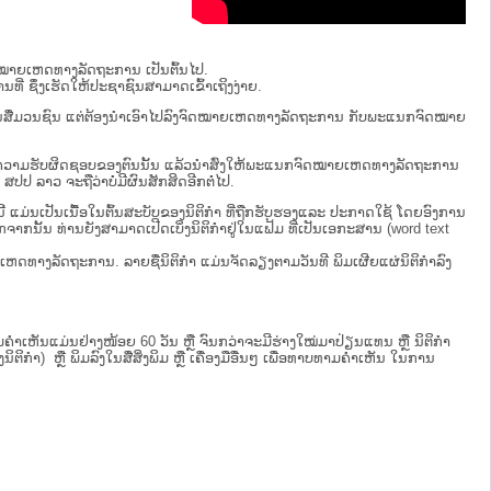
ຈົດໝາຍເຫດທາງລັດຖະການ ເປັນ​ຕົ້ນ​ໄປ.
ນທີ່ ຊຶ່ງເຮັດໃຫ້ປະຊາຊົນສາມາດເຂົ້າເຖິງງ່າຍ.
່ຜ່ານສື່ມວນຊົນ ແຕ່ຕ້ອງນໍາເອົາໄປລົງຈົດໝາຍເຫດທາງລັດຖະການ ກັບ​ພະແນກຈົດ​ໝາຍ​
ໄປທີ່ຢູ່ໃນຄວາມຮັບຜິດຊອບຂອງຕົນນັ້ນ ແລ້ວນໍາສົ່ງໃຫ້​ພະແນກຈົດ​ໝາຍ​ເຫດ​ທາງ​ລັດ​ຖະ​ການ
 ​ຈະຖື​ວ່າບໍ່​ມີ​ຜົນ​ສັກ​ສິດ​ອີກ​ຕໍ່​ໄປ.
ບນີ້ ແມ່ນເປັນເນື້ອໃນຕົ້ນສະບັບຂອງນິຕິກໍາ ທີ່ຖືກຮັບຮອງແລະ ປະກາດໃຊ້ ໂດຍອົງການ
ກຈາກນັ້ນ ທ່ານຍັງສາມາດເປີດເບິ່ງນິຕິກຳຢູ່ໃນແຟ້ມ ທີ່ເປັນເອກະສານ (word text
ໝາຍເຫດທາງລັດຖະການ. ລາຍຊື່ນິຕິກຳ ແມ່ນຈັດລຽງຕາມວັນທີ ພິມເຜີຍແຜ່ນິຕິກຳລົງ
ເຫັນແມ່ນຢ່າງໜ້ອຍ 60 ວັນ ຫຼື ຈົນກວ່າຈະມີຮ່າງໃໝ່ມາປ່ຽນແທນ ຫຼື ນິຕິກໍາ
ິກຳ) ຫຼື ພິມລົງໃນສື່ສິ່ງພິມ ຫຼື ເຄື່ອງມືອື່ນໆ ເພື່ອທາບທາມຄໍາເຫັນ ໃນການ
.