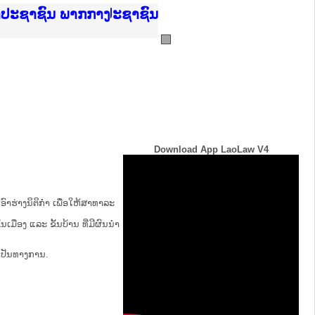
ບັນຍຸຕິທຳແຫ່ງຊາດ
າປະຊາຊົນ ພາກເໜືອ
ການ
ກາງ
ຕ້
ິທະຍາຄານຕຳຫຼວດປະຊາຊົນ
ທະຍາຄານສັນຕິບານປະຊາຊົນ
ພາກເໜືອ
າປະຊາຊົນ ພາກກາງ
Download App LaoLaw V4
ົາຮ່າງນິຕິກໍາ ເພື່ອໃຫ້​ສາ​ທາ​ລະ​
້ນ​ເມືອງ ແລະ ຂັ້ນ​ບ້ານ ​ທີ່​ມີ​ຜົນ​ນຳ​
່ເປັນທາງການ.