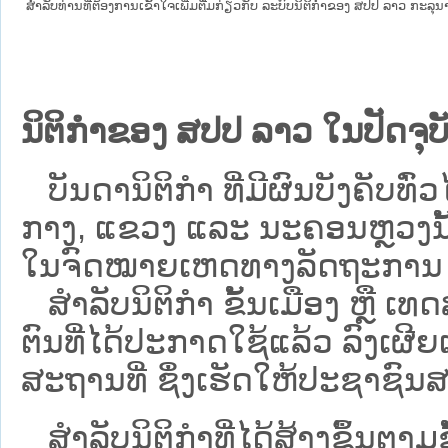
ສໍາລັບທ່ານທີ່ຕ້ອງການເຂົ້າໃຈເພີ່ມຕື່ມກ່ຽວກັບ ລະບົບນິຕິກຳຂອງ ສປປ ລາວ ກະລຸນາເຂົ
ນິຕິກຳຂອງ ສປປ ລາວ ໃນປັດຈຸບັ
ບັນດານິຕິກໍາ ທີ່ມີຜົນບັງຄັບທົ່ວໄ
ກາງ, ແຂວງ ແລະ ນະຄອນຫຼວງນັ້ນ 
ໃນຈົດໝາຍເຫດທາງລັດຖະການ ເປັ
ສຳລັບນິ​ຕິ​ກຳ ຂັ້ນເມືອງ ຫຼື 
ຕົນທີ່ໄດ້ປະກາດໃຊ້ແລ້ວ ລົງ​ເຜີຍ
ສະຖານທີ່ ຊຶ່ງເຮັດໃຫ້ປະຊາຊົນສາ
ສໍາລັບນິຕິກໍາທີ່ໄດ້ສ້າງຂຶ້ນຕາມ