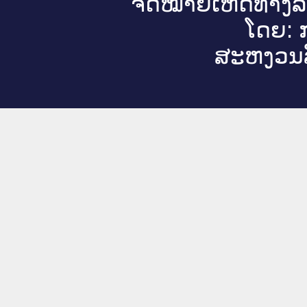
ຈົດ​ໝາຍ​ເຫດ​ທາງ​ລ
ໂດຍ: ກ
ສະ​ຫງວນ​ລ