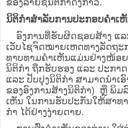
ຂອງລາຍຊື່ນິຕິກໍາດັ່ງກ່າວ.
ນິຕິກຳສຳລັບການປະກອບຄຳເຫ
ອົງການທີ່ຮັບຜິດຊອບສ້າງ ແລະ 
ເວັບ​ໄຊຈົດໝາຍເຫດທາງລັດຖະກາ
ທາບທາມຄໍາເຫັນແມ່ນຢ່າງໜ້ອຍ 6
ນິຕິກໍາ ຖືກຮັບຮອງ ແລະ ປະກາດ
ແລະ ປັບປຸງນິຕິກໍາ ສາມາດນຳເອົາຮ
ຂອງອົງການສ້າງນິຕິກຳ) ຫຼື ພິມລົງ
ເຫັນ ໃນການຮັບປະກັນໃຫ້ສາທາລ
ກຳ ໄດ້ຢ່າງງ່າຍດາຍ.