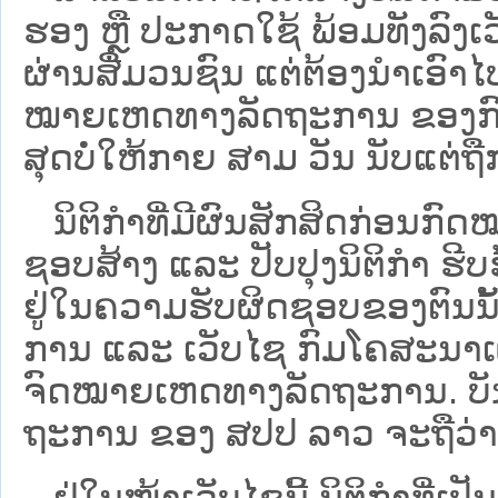
ຮອງ ຫຼື ປະກາດໃຊ້ ພ້ອມທັງລົງເ
ຜ່ານສື່ມວນຊົນ ແຕ່ຕ້ອງນໍາເອ
ໝາຍ​ເຫດ​ທາງ​ລັດ​ຖະ​ການ​ ຂອ
ສຸດບໍ່ໃຫ້ກາຍ ສາມ ວັນ ນັບແຕ່ຖື
ນິ​ຕິ​ກຳ​ທີ່​ມີ​ຜົນ​ສັກ​ສິດ​ກ່ອນ​ກົດ
ຊອບ​ສ້າງ ແລະ ປັບ​ປຸງນິ​ຕິ​ກຳ ຮີ
ຢູ່ໃນຄວາມຮັບຜິດຊອບຂອງຕົນນັ້ນ
ການ ແລະ ເວັບໄຊ​ ກົມໂຄສະນາເຜ
ຈົດໝາຍເຫດທາງລັດຖະການ. ບັນ​ດາ​ນິ​
ຖະ​ການ ຂອງ ສປ​ປ ລາວ ​ຈະຖື​ວ່າບໍ່​ມີ
ຢູ່ໃນໜ້າ​ເວັບ​ໄຊ​ນີ້ ນິຕິກຳທີ່