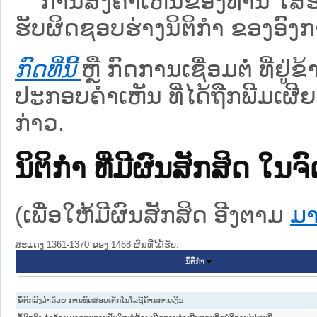
ການສົ່ງຄໍາເຫັນຂອງທ່ານ ໃສ່ຮ່
ຮັບຜິດຊອບຮ່າງນິຕິກຳ ຂອງອົງກາ
ກົດທີ່ນີ້
ຫຼື ກົດການເຊື່ອມຕໍ່ ທີ່ຢູ່
ປະກອບຄຳເຫັນ ທີ່ໄດ້ຖືກພີມເຜີຍ
ກ່າວ.
ນິຕິກໍາ ທີ່ມີຜົນສັກສິດ
(ເພື່ອໃຫ້ມີຜົນສັກສິດ ອີງຕາມ
ມາ
ສະແດງ 1361-1370 ຂອງ 1468 ຜົນທີ່ໄດ້ຮັບ.
ນິຕິກໍາ
ຂໍ້ຕົກລົງວ່າດ້ວຍ ການທົດສອບເຕັກໂນໂລຊີດ້ານການເງິນ