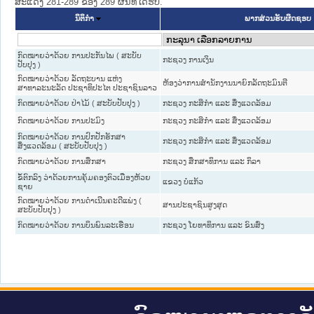
ສະແດງ 281-289 ຂອງ 289 ຜົນທີ່ໄດ້ຮັບ.
ນິຕິກໍາ
ພາກສ່ວນຮັບຜິດຊອບ
ກົດໝາຍວ່າດ້ວຍ ການປະກັນໄພ ( ສະບັບ
ກະຊວງ ການເງິນ
ປັບປຸງ )
ກົດໝາຍວ່າດ້ວຍ ລັດຖະບານ ແຫ່ງ
ຫ້ອງວ່າການສຳນັກງານນາຍົກລັດຖະມົນຕີ
ສາທາລະນະລັດ ປະຊາທິປະໄຕ ປະຊາຊົນລາວ
ກົດໝາຍວ່າດ້ວຍ ປ່າໄມ້ ( ສະບັບປັບປຸງ )
ກະຊວງ ກະສິກຳ ແລະ ສິ່ງແວດລ້ອມ
ກົດໝາຍວ່າດ້ວຍ ການປະມົງ
ກະຊວງ ກະສິກຳ ແລະ ສິ່ງແວດລ້ອມ
ກົດໝາຍວ່າດ້ວຍ ການປົກປັກຮັກສາ
ກະຊວງ ກະສິກຳ ແລະ ສິ່ງແວດລ້ອມ
ສິ່ງແວດລ້ອມ ( ສະບັບປັບປຸງ )
ກົດໝາຍວ່າດ້ວຍ ການສຶກສາ
ກະຊວງ ສຶກສາທິການ ແລະ ກິລາ
ຂໍ້ຕົກລົງ ວ່າດ້ວຍການຄຸ້ມຄອງຕົວເມືອງຫ້ວຍ
ແຂວງ ບໍ່ແກ້ວ
ຊາຍ
ກົດໝາຍວ່າດ້ວຍ ການດຳເນີນຄະດີແພ່ງ (
ສານປະຊາຊົນສູງສຸດ
ສະບັບປັບປຸງ )
ກົດໝາຍວ່າດ້ວຍ ການບິນພົນລະເຮືອນ
ກະຊວງ ໂຍທາທິການ ແລະ ຂົນສົ່ງ