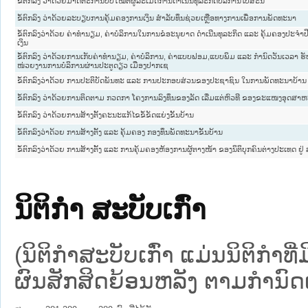
ຂໍ້ຕົກລົງ ວ່າດ້ວຍມາດຕະການປັບໃໝຕໍ່ຜູ້ລະເມີດການດຳເນີນທຸລະກິດບໍລິການໄປສະນີ
ຂໍ້ຕົກລົງ ວ່າດ້ວຍລະບຽບການຄຸ້ມຄອງການເງິນ ສຳລັບທຶນຊ່ວຍເຫຼືອທາງການເພື່ອການພັດທະນາ
ຂໍ້ຕົກລົງວ່າດ້ວຍ ຄ່າທຳນຽມ, ຄ່າບໍລິການໃນການຂໍອະນຸຍາດ ດຳເນີນທຸລະກິດ ແລະ ຄຸ້ມຄອງປະຈ
ເງິນ
ຂໍ້ຕົກລົງ ວ່າດ້ວຍການເກັບຄ່າທໍານຽມ, ຄ່າບໍລິການ, ຄ່າແບບຟອມ,ແບບພິມ ແລະ ກໍານົດວັນເວລາ
ໜ່ວຍງານການບໍລິການຜ່ານປະຕູດຽວ ເມືອງປາກເຊ
ຂໍ້ຕົກລົງວ່າດ້ວຍ ການປະຕິບັດພັນທະ ແລະ ການປະກອບສ່ວນຂອງປະຊາຊົນ ໃນການພັດທະນາບ້ານ
ຂໍ້ຕົກລົງ ວ່າດ້ວຍການຕິດຕາມ ກວດກາ ໂຄງການລົງທຶນຂອງລັດ ເລີ່ມແຕ່ຫົວທີ ຂອງຂະແໜງອຸດສາ
ຂໍ້ຕົກລົງ ວ່າດ້ວຍການສ້າງຕັ້ງຄະນະແກ້ໄຂຂໍ້ຂັດແຍ່ງຂັ້ນບ້ານ
ຂໍ້ຕົກລົງວ່າດ້ວຍ ການສ້າງຕັ້ງ ແລະ ຄຸ້ມຄອງ ກອງທຶນພັດທະນາຂັ້ນບ້ານ
ຂໍ້ຕົກລົງວ່າດ້ວຍ ການສ້າງຕັ້ງ ແລະ ການຄຸ້ມຄອງຫ້ອງການຜູ້ຕາງໜ້າ ຂອງນິຕິບຸກຄົນຕ່າງປະເທດ ຢູ
ນິຕິກໍາ ສະບັບເກົ່າ
(ນິຕິກໍາສະບັບເກົ່າ ແມ່ນນິຕິກໍາ
ຜົນສັກສິດຍ້ອນຫລັງ ຕາມກໍານົດເວ