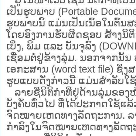
ເປັນຮູບພາບ (Portable Documen
ຮູບພາບນີ້ ແມ່ນເປັນເນື້ອໃນຕົ້
ໂດຍອົງການຮັບຜິດຊອບ ສ້າງນິຕິກ
ເບິ່ງ, ພິມ ແລະ ບັນຈຸລົງ (D
ເຊື່ອມຕໍ່ຢູ່ຂ້າງລຸ່ມ. ນອກຈາກນັ້
ເອກະສານ (word text file) ຊຶ່ງ
ຮູບແບບດັ່ງກ່າວນີ້ ແມ່ນສຳລັບໃຊ້ເປ
ລາຍຊື່ນິຕິກຳທີ່ຢູ່ດ້ານລຸ່ມຂອງ
ບັງຄັບທົ່ວໄປ ທີ່ໄດ້ປະກາດໃຊ້ແລ
ຈົດໝາຍເຫດທາງລັດຖະການ. ລາຍຊ
ກຳລົງໃນຈົດໝາຍເຫດທາງລັດຖະການ ຊ