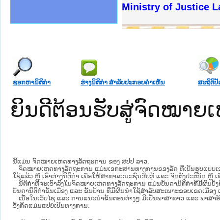
ງລັດຖະການໃຫ້ຜູ້ປະສານງານ
້ງປະຕິບັດວຽກງານຈົດໝາຍເຫດ
ງານຈົດໝາຍເຫດທາງລັດຖະການ
ງານຈົດໝາຍເຫດທາງລັດຖະການ
ລະ ເວັບໄຊຈົດໝາຍເຫດທາງ
ລະ ເວັບໄຊຈົດໝາຍເຫດທາງ
ຍເຫດທາງລັດຖະການ ໃຫ້ຜູ້
ຍເຫດທາງລັດຖະການ ໃຫ້ຜູ້
Ministry of Justice 
ຄານສັນຕິບານປະຊາຊົນ
າຄານຕຳຫຼວດປະຊາຊົນ
ຊາຊົນ ພາກເໜືອ
ຊາຊົນ ພາກກາງ
ພາກເໜືອ
າກກາງ
ຖະການ
າກໃຕ້
ຊອກຫານິຕິກໍາ
ຮ່າງນິຕິກໍາ ສໍາລັບປະກອບຄໍາເຫັນ
ສະຖິຕິປັ
ຍິນດີຕ້ອນຮັບສູ່ຈົດໝ
ນີ້ແມ່ນ ຈົດໝາຍເຫດທາງລັດຖະການ ຂອງ ສປປ ລາວ.
ຈົດໝາຍເຫດທາງລັດຖະການ ແມ່ນ​ເອ​ກະ​ສານ​ທາງ​ການ​ຂອງ​ລັດ ທີ່​ເປັນ​ຮູບ​ແບບ​ເອ​ເລັກ​ໂຕ​
ໃຊ້ແລ້ວ ຫຼື ເອົາຮ່າງນິຕິກໍາ ເພື່ອໃຫ້​ສາ​ທາ​ລະ​ນະ​ຊົນ​ຮັບ​ຮູ້ ແລະ ຈັດ​ຕັ້ງ​ປະ​ຕິ​ບັດ ຫ
ນິ​ຕິ​ກຳ​ທີ່​ຈະ​ເອົາ​ລົງ​ໃນ​ຈົດ​ໝາຍ​ເຫດ​ທາງ​ລັດ​ຖະ​ການ ​ແມ່ນ​ບັນ​ດາ​ນິ​ຕິ​ກຳ​ທີ່​ມີ​ຜົນ​ບັງ​
ບັນ​ດານິ​ຕິ​ກຳ​ຂັ້ນ​ເມືອງ ແລະ ຂັ້ນ​ບ້ານ ​ທີ່​ມີ​ຜົນ​ນຳ​ໃຊ້​ສຳ​ລັບ​ສະ​ເພາະ​ຂອບ​ເຂດ​ເມືອງ 
ເນື້ອໃນ​ເວັບ​ໄຊ​ ແລະ ການແນະນໍາຂັ້ນຕອນຕ່າງໆ ມີເປັນພາສາລາວ ແລະ ພາສາອັ
ອັງກິດແມ່ນແປບໍ່ເປັນທາງການ.