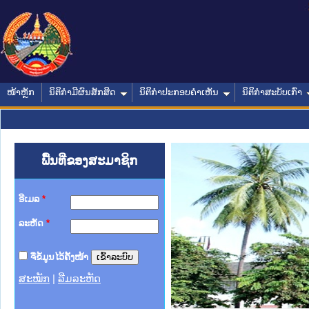
ໜ້າຫຼັກ
ນິຕິກໍາມີຜົນສັກສິດ
ນິຕິກໍາປະກອບຄໍາເຫັນ
ນິຕິກໍາສະບັບເກົ່າ
ພື້ນທີ່ຂອງສະມາຊິກ
ອີເມລ
*
ລະຫັດ
*
ຈື່ຂໍ້ມູນໄວ້ຄັ້ງໜ້າ
ສະໝັກ
|
ລືມລະຫັດ