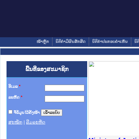
ໜ້າຫຼັກ
ນິຕິກໍາມີຜົນສັກສິດ
ນິຕິກໍາປະກອບຄໍາເຫັນ
ນິຕ
ພື້ນທີ່ຂອງສະມາຊິກ
ອີເມລ
*
ລະຫັດ
*
ຈື່ຂໍ້ມູນໄວ້ຄັ້ງໜ້າ
ສະໝັກ
|
ລືມລະຫັດ