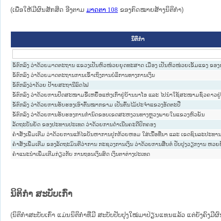
(ເພື່ອໃຫ້ມີຜົນສັກສິດ ອີງຕາມ
ມາດ​ຕາ 108
ຂອງກົດໝາຍສ້າງນິຕິກໍາ)
ນິຕິກໍາ
ຂໍ້ຕົກລົງ ວ່າດ້ວຍມາດຕະຖານ ແຂວງເປັນຫົວໜ່ວຍຍຸດທະສາດ ເມືອງ ເປັນຫົວໜ່ວຍເຂັ້ມແຂງ 
ຂໍ້ຕົກລົງ ວ່າດ້ວຍມາດຕະຖານການເຂົ້າເຖິງການບໍລິການທາງການເງິນ
ຂໍ້ຕົກລົງວ່າດ້ວຍ ປ້າຍສະຖານີລົດໄຟ
ຂໍ້ຕົກລົງ ວ່າດ້ວຍການປິດສະໜາມຂີ້ເຫຍື້ອແຫ່ງເກົ່າຢູ່ບ້ານນາໂອ ແລະ ໄປນຳໃຊ້ສະໜາມຊົ່ວຄາວຢູ
ຂໍ້ຕົກລົງ ວ່າດ້ວຍການຮັບຮອງເອົາຕົ້ນໝາກຂາມ ເປັນຕົ້ນໄມ້ປະຈຳແຂວງອັດຕະປື
ຂໍ້ຕົກລົງ ວ່າດ້ວຍການຮັບຮອງການກຳນົດຂອບເຂດສະຫງວນທາງຫຼວງພາຍໃນແຂວງຫົວພັນ
ລັດຖະບັນຍັດ ຂອງປະທານປະເທດ ວ່າດ້ວຍການດໍາເນີນຄະດີປົກຄອງ
ຄຳສັ່ງເພີ່ມເຕີມ ວ່າດ້ວຍການແກ້ໄຂບັນຫາການປູກກ້ວຍຫອມ ໃສ່ເນື້ອທີ່ນາ ແລະ ເຂດຊົນລະປະທານ 
ຄຳສັ່ງເພີ່ມເຕີມ ຂອງລັດຖະມົນຕີວ່າການ ກະຊວງການເງິນ ວ່າດ້ວຍການສືບຕໍ່ ປັບປຸງວຽກງານ ຫວ
ຄຳແນະນຳເພີ່ມເຕີມກ່ຽວກັບ ການຖອນເງິນສົດ ເງິນຕາຕ່າງປະເທດ
ນິຕິກໍາ ສະບັບເກົ່າ
(ນິຕິກໍາສະບັບເກົ່າ ແມ່ນນິຕິກໍາທີ່ມີ ສະບັບປັບປຸງໃໝ່ມາປ່ຽນແທນແລ້ວ ແຕ່ຍັງຄົງມີ