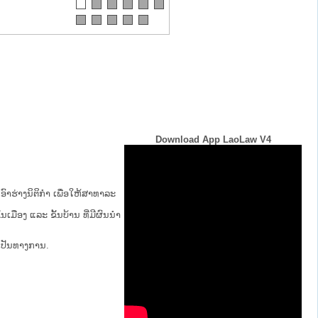
Download App LaoLaw V4
ົາຮ່າງນິຕິກໍາ ເພື່ອໃຫ້​ສາ​ທາ​ລະ​
້ນ​ເມືອງ ແລະ ຂັ້ນ​ບ້ານ ​ທີ່​ມີ​ຜົນ​ນຳ​
່ເປັນທາງການ.