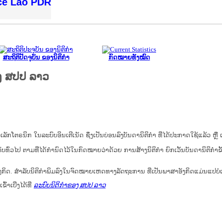
ice Lao PDR
ສະຖິຕິປັດຈຸບັນ ຂອງນິຕິກໍາ
ກົດໝາຍທັງໝົດ
ງ ສປປ ລາວ
ນິກ ໃນ​ລະ​ບົບ​ອິນ​ເຕີ​ເນັດ ຊຶ່ງ​ເປັນ​ບ່ອນ​ລົງ​ບັນ​ດາ​ນິ​ຕິ​ກຳ ທີ່ໄດ້ປະກາດໃຊ້ແລ້ວ ຫຼື ເອ
ບ​ທົ່ວ​ໄປ ຕາມ​ທີ່​ໄດ້​ກຳ​ນົດ​ໄວ້​ໃນ​ກົດ​ໝາຍ​ວ່າ​ດ້ວຍ​ ການ​ສ້າງ​ນິ​ຕິ​ກຳ ຍົກ​ເວັ້ນ​ບັນ​ດານິ​ຕິ​ກຳ​ຂັ
ກິດ. ສໍາລັບນິຕິກຳພິມລົງໃນຈົດໝາຍເຫດທາງລັດຖະການ ທີ່ເປັນພາສາອັງກິດແມ່ນແປບໍ
້າເບີ່ງໄດ້ທີ່
ລະບົບນິຕິກຳຂອງ ສປປ ລາວ