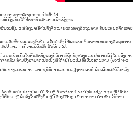
ຈົດໝາຍເຫດທາງລັດຖະການ ເປັນ​ຕົ້ນ​ໄປ.
ນທີ່ ຊຶ່ງເຮັດໃຫ້ປະຊາຊົນສາມາດເຂົ້າເຖິງງ່າຍ.
່ຜ່ານສື່ມວນຊົນ ແຕ່ຕ້ອງນໍາເອົາໄປລົງຈົດໝາຍເຫດທາງລັດຖະການ ກັບ​ພະແນກຈົດ​ໝາຍ​
ໄປທີ່ຢູ່ໃນຄວາມຮັບຜິດຊອບຂອງຕົນນັ້ນ ແລ້ວນໍາສົ່ງໃຫ້​ພະແນກຈົດ​ໝາຍ​ເຫດ​ທາງ​ລັດ​ຖະ​ການ
 ​ຈະຖື​ວ່າບໍ່​ມີ​ຜົນ​ສັກ​ສິດ​ອີກ​ຕໍ່​ໄປ.
ບນີ້ ແມ່ນເປັນເນື້ອໃນຕົ້ນສະບັບຂອງນິຕິກໍາ ທີ່ຖືກຮັບຮອງແລະ ປະກາດໃຊ້ ໂດຍອົງການ
ກຈາກນັ້ນ ທ່ານຍັງສາມາດເປີດເບິ່ງນິຕິກຳຢູ່ໃນແຟ້ມ ທີ່ເປັນເອກະສານ (word text
ໝາຍເຫດທາງລັດຖະການ. ລາຍຊື່ນິຕິກຳ ແມ່ນຈັດລຽງຕາມວັນທີ ພິມເຜີຍແຜ່ນິຕິກຳລົງ
ເຫັນແມ່ນຢ່າງໜ້ອຍ 60 ວັນ ຫຼື ຈົນກວ່າຈະມີຮ່າງໃໝ່ມາປ່ຽນແທນ ຫຼື ນິຕິກໍາ
ິກຳ) ຫຼື ພິມລົງໃນສື່ສິ່ງພິມ ຫຼື ເຄື່ອງມືອື່ນໆ ເພື່ອທາບທາມຄໍາເຫັນ ໃນການ
.