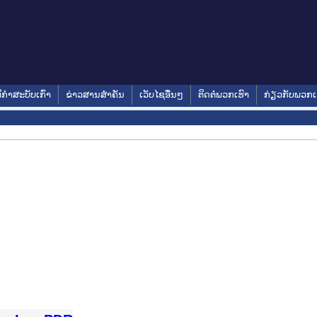
ິກໍາສະບັບເກົ່າ
ຂ່າວສານສໍາຄັນ
ເວັບໄຊອື່ນໆ
ຕິດຕໍ່ພວກເຮົາ
ກ່ຽວກັບພວກເ