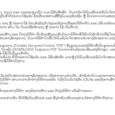
ນ​ສູນ​ກາງ, ແຂວງ ແລະ ນະຄອນຫຼວງນັ້ນ ແມ່ນມີຜົນສັກສິດ ນັບ​ແຕ່​ວັນໄດ້ພິມເຜີຍແຜ່ລົງໃນ
ນທີ່ໄດ້ປະກາດໃຊ້ແລ້ວ ລົງ​ເຜີຍແຜ່​ຜ່ານ​ສື່ສິ່ງພິມຂອງທ້ອງຖິ່ນ ຫຼື ຕິດປະກາດຕາມສະຖາ
ັນຮັບ ຮອງ ຫຼື ປະກາດໃຊ້ ພ້ອມທັງລົງເວັບໄຊຂອງອົງການທີ່ອອກນິຕິກໍານັ້ນ ແລະ ເຜີຍແຜ
ກາຍ ສາມ ວັນ ນັບແຕ່ຖືກຮັບຮອງ ຫຼື ປະກາດໃຊ້ ເປັນຕົ້ນໄປ.
ນ​ຮັບ​ຜິດ​ຊອບ​ສ້າງ ແລະ ປັບ​ປຸງນິ​ຕິ​ກຳ ຮີບຮ້ອນສັງລວມຄືນບັນດານິຕິກໍາທີ່ມີຜົນບັງຄັບທົ່ວ
ານ. ບັນ​ດາ​ນິ​ຕິ​ກຳ​ໃດ​ທີ່ບໍ່​ໄດ້​ພິມ​ລົງ​ໃນ​ຈົດ​ໝາຍ​ເຫດ​ທາງ​ລັດ​ຖະ​ການ ຂອງ ສປ​ປ ລາວ
່ເປັນຮູບພາບ (Portable Document Format “PDF”) ຊຶ່ງຮູບແບບຂອງນິຕິກໍາທີ່ເປັນຮູບພາ
ລະ ບັນຈຸລົງ (DOWNLOAD) ໃນຮູບແບບ PDF ໂດຍການກົດລົງບ່ອນເຊື່ອມຕໍ່ຢູ່ຂ້າງລຸ່ມ. ນອ
ໃຊ້ເປັນຂໍ້ມູນເທົ່ານັ້ນ.
ບັງຄັບທົ່ວໄປ ທີ່ໄດ້ປະກາດໃຊ້ແລ້ວ ແລະ ມີຜົນສັກສິດ ພາຍຫຼັງໄດ້ພິມເຜີຍແຜ່ລົງໃນຈົດ
ື່ນິຕິກໍາດັ່ງກ່າວ.
ເວັບ​ໄຊຈົດໝາຍເຫດທາງລັດຖະການ ເພື່ອທາບທາມຄຳເຫັນ, ສໍາລັບກໍານົດເວລາທາບທາມຄໍາ
ໍາ ສາມາດນຳເອົາຮ່າງນິຕິກຳຂອງຕົນ ໄປລົງໃນ​ເວັບ​ໄຊ​ອື່ນ (ເວັບ​ໄຊ​ ຂອງອົງການສ້າງນິຕ
າຍດາຍ.
ດຊອບຮ່າງນິຕິກຳ ຂອງອົງການສ້າງ ແລະ ປັບປຸງນິຕິກຳ ເພື່ອພິຈາລະນາ.
ັບການປະກອບຄຳເຫັນ ທີ່ໄດ້ຖືກພີມເຜີຍແຜ່ ແລະ ສົ່ງຄຳຄິດເຫັນຂອງທ່ານໃສ່ຮ່າງນິຕິກຳດັ່ງກ່າວ