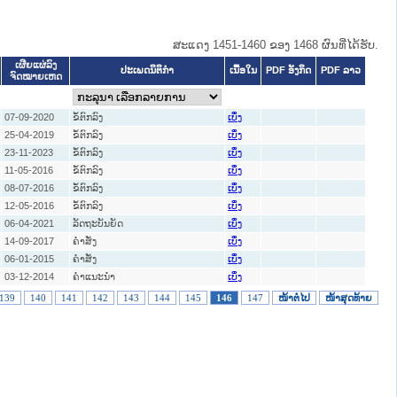
ສະແດງ 1451-1460 ຂອງ 1468 ຜົນທີ່ໄດ້ຮັບ.
ເຜີຍແຜ່ລົງ
ປະເພດນິຕິກຳ
ເນື້ອໃນ
PDF ອັງກິດ
PDF ລາວ
ຈົດໝາຍເຫດ
07-09-2020
ຂໍ້ຕົກລົງ
ເບິ່ງ
25-04-2019
ຂໍ້ຕົກລົງ
ເບິ່ງ
23-11-2023
ຂໍ້ຕົກລົງ
ເບິ່ງ
11-05-2016
ຂໍ້ຕົກລົງ
ເບິ່ງ
08-07-2016
ຂໍ້ຕົກລົງ
ເບິ່ງ
12-05-2016
ຂໍ້ຕົກລົງ
ເບິ່ງ
06-04-2021
ລັດຖະບັນຍັດ
ເບິ່ງ
14-09-2017
ຄໍາສັ່ງ
ເບິ່ງ
06-01-2015
ຄໍາສັ່ງ
ເບິ່ງ
03-12-2014
ຄໍາແນະນໍາ
ເບິ່ງ
139
140
141
142
143
144
145
146
147
ໜ້າຕໍ່ໄປ
ໜ້າສຸດທ້າຍ