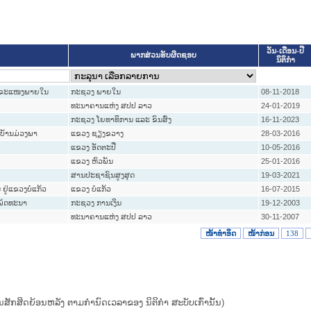
ວັນ-ເດືອນ-ປີ
ພາກສ່ວນຮັບຜິດຊອບ
ນິຕິກໍາ
ຂອງຂະແໜງພາຍໃນ
ກະຊວງ ພາຍໃນ
08-11-2018
ທະນາຄານແຫ່ງ ສປປ ລາວ
24-01-2019
ກະຊວງ ໂຍທາທິການ ແລະ ຂົນສົ່ງ
16-11-2023
່ບ້ານມ່ວງພາ
ແຂວງ ຊຽງຂວາງ
28-03-2016
ແຂວງ ອັດຕະປື
10-05-2016
ແຂວງ ຫົວພັນ
25-01-2016
ສານປະຊາຊົນສູງສຸດ
19-03-2021
ຢູ່ແຂວງບໍ່ແກ້ວ
ແຂວງ ບໍ່ແກ້ວ
16-07-2015
ຍພັດທະນາ
ກະຊວງ ການເງິນ
19-12-2003
ທະນາຄານແຫ່ງ ສປປ ລາວ
30-11-2007
ໜ້າທໍາອິດ
ໜ້າກ່ອນ
138
ຜົນສັກສິດຍ້ອນຫລັງ ຕາມກໍານົດເວລາຂອງ ນິຕິກໍາ ສະບັບເກົ່ານັ້ນ)