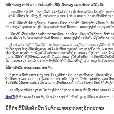
ນິຕິກຳຂອງ ສປປ ລາວ ໃນປັດຈຸບັນ ທີ່ຖືກ​ຮັບ​ຮອງ ແລະ ປະກາດໃຊ້ແລ້ວ
ບັນດານິຕິກໍາ ທີ່ມີຜົນບັງຄັບທົ່ວໄປທີ່ໄດ້ຖືກ​ຮັບ​ຮອງ ຫຼື ປະກາດໃຊ້ແລ້ວ ຢູ່ຂັ້
ສຳລັບນິ​ຕິ​ກຳ ຂັ້ນເມືອງ ຫຼື ເທດ​ສະ​ບານ ແລະ ບ້ານ ແມ່ນສາມາດນຳເອົານິຕິກຳຂອງຕົ
ສໍາລັບນິຕິກໍາທີ່ໄດ້ສ້າງຂຶ້ນຕາມຂັ້ນຕອນເລັ່ງລັດ ອາດມີຜົນສັກສິດທັນທີນັບແຕ່ວ
ເຫດ​ທາງ​ລັດ​ຖະ​ການ​ ຂອງກົມໂຄສະນາເຜີຍແຜ່ກົດໝາຍ ກະຊວງຍຸຕິທໍາ ຊ້າສຸດບໍ່ໃຫ້
ນິ​ຕິ​ກຳ​ທີ່​ມີ​ຜົນ​ສັກ​ສິດ​ກ່ອນ​ກົດ​ໝາຍ​ວ່າ​ດ້ວຍ​ ການ​ສ້າງ​ນິ​ຕິ​ກຳ ຂໍໃຫ້ອົງ​ກາ
ແລະ ເວັບໄຊ​ ກົມໂຄສະນາເຜີຍແຜ່ກົດໝາຍ ກະຊວງຍຸຕິທໍາ ເພື່ອພິມລົງໃນຈົດໝາຍເຫດທາງລັດຖະກ
ຢູ່ໃນໜ້າ​ເວັບ​ໄຊ​ນີ້ ນິຕິກຳທີ່ເປັນສະບັບທາງການ ແມ່ນຢູ່ໃນຮູບແບບຂອງນິຕິກໍາທີ
ຮັບຜິດຊອບ ສ້າງນິຕິກຳດັ່ງກ່າວ. ສະບັບທີ່ເປັນທາງການນີ້ ສາມາດເປີດເບິ່ງ, ພິມ ແ
file) ຊຶ່ງສາມາດຄົ້ນຫາຂໍ້ມູນໄດ້ ແຕ່ວ່າເອກະສານທີ່ຢູ່ໃນຮູບແບບດັ່ງກ່າວນີ້ ແມ່ນສຳລັບ
ລາຍຊື່ນິຕິກຳທີ່ຢູ່ດ້ານລຸ່ມຂອງໜ້ານີ້ ແມ່ນສະແດງໃຫ້ເຫັນບັນດານິຕິກຳທີ່ມີຜົນ
ໃນຈົດໝາຍເຫດທາງລັດຖະການ ຊຶ່ງນິຕິກຳທີ່ຖືກພິມລົງຄັ້ງຫຼ້າສຸດ ຈະຢູ່ເທິງສຸດຂອງລາຍຊ
ນິຕິກຳສຳລັບການປະກອບຄຳເຫັນ
ອົງການທີ່ຮັບຜິດຊອບສ້າງ ແລະ ປັບປຸງນິຕິກຳ ສາມາດນຳເອົາຮ່າງນິຕິກຳມາລົງໃນ​
ຖືກຮັບຮອງ ແລະ ປະກາດໃຊ້ແລ້ວ. ນອກຈາກນັ້ນ ອົງການຮັບຜິດຊອບສ້າງ ແລະ ປັບປຸງນິຕິກ
ຮັບປະກັນໃຫ້ສາທາລະນະຊົນ ສາມາດເຂົ້າປະກອບຄໍາເຫັນໃສ່ຮ່າງນິຕິກຳ ໄດ້ຢ່າງງ່
ການສົ່ງຄໍາເຫັນຂອງທ່ານ ໃສ່ຮ່າງນິຕິກຳດັ່ງກ່າວ ແມ່ນຈະຖືກສົ່ງໄປຫາຄະນະຮັບຜິ
ກົດທີ່ນີ້
ຫຼື ກົດການເຊື່ອມຕໍ່ ທີ່ຢູ່ຂ້າງເທີງຂອງໜ້ານີ້ ເພື່ອເບີ່ງຮ່າງນິຕິກໍາ ສໍາລ
ນິຕິກໍາ ທີ່ມີຜົນສັກສິດ ໃນຈົດໝາຍເຫດທາງລັດຖະການ