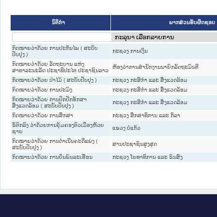
ນິຕິກໍາ
ພາກສ່ວນຮັບຜິດຊອບ
ກົດໝາຍວ່າດ້ວຍ ການປະກັນໄພ ( ສະບັບ
ກະຊວງ ການເງິນ
ປັບປຸງ )
ກົດໝາຍວ່າດ້ວຍ ລັດຖະບານ ແຫ່ງ
ຫ້ອງວ່າການສຳນັກງານນາຍົກລັດຖະມົນຕີ
ສາທາລະນະລັດ ປະຊາທິປະໄຕ ປະຊາຊົນລາວ
ກົດໝາຍວ່າດ້ວຍ ປ່າໄມ້ ( ສະບັບປັບປຸງ )
ກະຊວງ ກະສິກຳ ແລະ ສິ່ງແວດລ້ອມ
ກົດໝາຍວ່າດ້ວຍ ການປະມົງ
ກະຊວງ ກະສິກຳ ແລະ ສິ່ງແວດລ້ອມ
ກົດໝາຍວ່າດ້ວຍ ການປົກປັກຮັກສາ
ກະຊວງ ກະສິກຳ ແລະ ສິ່ງແວດລ້ອມ
ສິ່ງແວດລ້ອມ ( ສະບັບປັບປຸງ )
ກົດໝາຍວ່າດ້ວຍ ການສຶກສາ
ກະຊວງ ສຶກສາທິການ ແລະ ກິລາ
ຂໍ້ຕົກລົງ ວ່າດ້ວຍການຄຸ້ມຄອງຕົວເມືອງຫ້ວຍ
ແຂວງ ບໍ່ແກ້ວ
ຊາຍ
ກົດໝາຍວ່າດ້ວຍ ການດຳເນີນຄະດີແພ່ງ (
ສານປະຊາຊົນສູງສຸດ
ສະບັບປັບປຸງ )
ກົດໝາຍວ່າດ້ວຍ ການບິນພົນລະເຮືອນ
ກະຊວງ ໂຍທາທິການ ແລະ ຂົນສົ່ງ