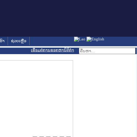
ຮົາ
ຊ່ວຍເຫຼືອ
ເຊື່ອມຕໍ່ການຊອກຫານິຕິກຳ