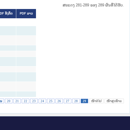
ສະແດງ 281-289 ຂອງ 289 ຜົນທີ່ໄດ້ຮັບ.
DF ອັງກິດ
PDF ລາວ
ອນ
20
21
22
23
24
25
26
27
28
29
ໜ້າຕໍ່ໄປ
ໜ້າສຸດທ້າຍ