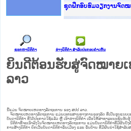
Ministry of Justice Lao
ເຜີຍແຜ່ວັບໄຊຈົດໝາຍເຫດທ
ກະຊວງຍຸຕິທຳ
ຊຸດຝຶກອົບຮົມວຽກງານຈົດ
ກອງປະຊຸມທົບທວນຄືນການຈ
ຝຶກອົບຮົມ ຜູ່ປະສານງານ
ຝຶກອົບຮົມ ຜູ່ປະສານງານ
ເຜີຍແຜ່ແອັບກົດໝາຍລາວ 
ເຜີຍແຜ່ແອັບກົດໝາຍລາວ ແ
ຍົກລະດັບວຽກງານຈົດໝາຍເ
ຊຸດຝຶກອົບຮົມວຽກງານຈົດ
ຊອກຫານິຕິກໍາ
ຮ່າງນິຕິກໍາ ສໍາລັບປະກອບຄໍາເຫັນ
ຍິນດີຕ້ອນຮັບສູ່ຈົດໝ
ລາວ
ນີ້ແມ່ນ ຈົດໝາຍເຫດທາງລັດຖະການ ຂອງ ສປປ ລາວ.
ຈົດໝາຍເຫດທາງລັດຖະການ ແມ່ນ​ເອ​ກະ​ສານ​ທາງ​ການ​ຂອງ​ລັດ ທີ່​ເປັນ​ຮູບ​ແບບ​ເອ​ເລັກ​ໂຕ​
ບັນ​ດາ​ນິ​ຕິ​ກຳ ທີ່ໄດ້ປະກາດໃຊ້ແລ້ວ ຫຼື ເອົາຮ່າງນິຕິກໍາ ເພື່ອໃຫ້​ສາ​ທາ​ລະ​ນະ​ຊົນ​ຮັບ​ຮ
ນິ​ຕິ​ກຳ​ທີ່​ຈະ​ເອົາ​ລົງ​ໃນ​ຈົດ​ໝາຍ​ເຫດ​ທາງ​ລັດ​ຖະ​ການ ​ແມ່ນ​ບັນ​ດາ​ນິ​ຕິ​ກຳ​ທີ່​ມີ​ຜົນ​ບັງ​ຄ
ການ​ສ້າງ​ນິ​ຕິ​ກຳ ຍົກ​ເວັ້ນ​ບັນ​ດານິ​ຕິ​ກຳ​ຂັ້ນ​ເມືອງ ແລະ ຂັ້ນ​ບ້ານ ​ທີ່​ມີ​ຜົນ​ນຳ​ໃຊ້​ສຳ​