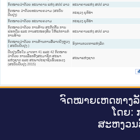
ກົດໝາຍວ່າດ້ວຍ ທະນາຄານ ແຫ່ງ ສປປ ລາວ
ທະນາຄານແຫ່ງ ສປປ ລາວ
ກົດໝາຍ ວ່າດ້ວຍທະນາຍຄວາມ (ສະບັບ
ກະຊວງ ຍຸຕິທໍາ
ປັບປຸງ)
ກົດໝາຍວ່າດ້ວຍ ທະນາຍຄວາມ
ກະຊວງ ຍຸຕິທໍາ
ກົດໝາຍວ່າດ້ວຍ ການຕ້ານ ສະກັດກັ້ນ ການ
ຟອກເງິນ ແລະ ການສະໜອງທຶນ ໃຫ້ແກ່ການກໍ່
ທະນາຄານແຫ່ງ ສປປ ລາວ
ການຮ້າຍ
ກົດໝາຍວ່າດ້ວຍ ການຕ້ານການສໍ້ລາດບັງຫຼວງ
ອົງການກວດກາແຫ່ງລັດ
( ສະບັບປັບປຸງ )
ປັບປຸງເນື້ອໃນ ມາດຕາ 41 ແລະ 42 ກົດໝາຍ
ວ່າດ້ວຍ ການເລືອກຕັ້ງສະມາຊິກ ສະພາ
ສະພາແຫ່ງຊາດ
ແຫ່ງຊາດ ແລະ ສະພາປະຊາຊົນຂັ້ນແຂວງ
(ສະບັບປັບປຸງ 2015)
ໜ
ຈົດ​ໝາຍ​ເຫດ​ທາງ​ລ
ໂດຍ: ກ
ສະ​ຫງວນ​ລ