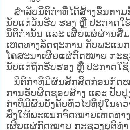
ສໍາລັບນິຕິກໍາທີ່ໄດ້ສ້າງຂຶ້ນຕາມ
ນັບແຕ່ວັນຮັບ ຮອງ ຫຼື ປະກາດໃຊ
ນິຕິກໍານັ້ນ ແລະ ເຜີຍແຜ່ຜ່ານສື
ເຫດທາງລັດຖະການ ກັບ​ພະແນກຈົ
ໂຄສະນາເຜີຍແຜ່ກົດໝາຍ ກະຊວງຍ
ນັບແຕ່ຖືກຮັບຮອງ ຫຼື ປະກາດໃຊ້ 
ນິ​ຕິ​ກຳ​ທີ່​ມີ​ຜົນ​ສັກ​ສິດ​ກ່ອນ​ກົດ
ການ​ຮັບ​ຜິດ​ຊອບ​ສ້າງ ແລະ ປັບ​ປ
ກໍາທີ່ມີຜົນບັງຄັບທົ່ວໄປທີ່ຢູ່ໃ
ສົ່ງໃຫ້​ພະແນກຈົດ​ໝາຍ​ເຫດ​ທາງ
ເຜີຍແຜ່ກົດໝາຍ ກະຊວງຍຸຕິທໍາ