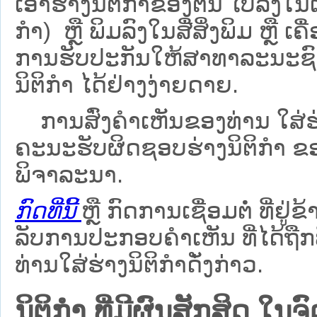
ເອົາຮ່າງນິຕິກຳຂອງຕົນ ໄປລົງໃນ​ເວ
ກຳ) ຫຼື ພິມລົງໃນສື່ສິ່ງພິມ ຫຼື 
ການຮັບປະກັນໃຫ້ສາທາລະນະຊົນ
ນິຕິກຳ ໄດ້ຢ່າງງ່າຍດາຍ.
ການສົ່ງຄໍາເຫັນຂອງທ່ານ ໃສ່ຮ່
ຄະນະຮັບຜິດຊອບຮ່າງນິຕິກຳ ຂອງ
ພິຈາລະນາ.
ກົດທີ່ນີ້
ຫຼື ກົດການເຊື່ອມຕໍ່ ທີ່ຢູ່ຂ
ລັບການປະກອບຄຳເຫັນ ທີ່ໄດ້ຖືກ
ທ່ານໃສ່ຮ່າງນິຕິກຳດັ່ງກ່າວ.
ນິຕິກໍາ ທີ່ມີຜົນສັກສິດ