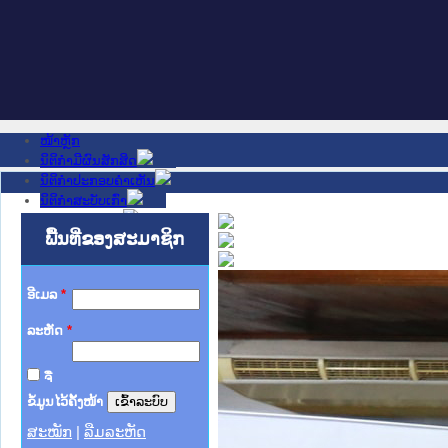
ໜ້າຫຼັກ
ນິຕິກໍາມີຜົນສັກສິດ
ນິຕິກໍາປະກອບຄໍາເຫັນ
ນິຕິກໍາສະບັບເກົ່າ
ຂ່າວສານສໍາຄັນ
ເວັບໄຊອື່ນໆ
ພື້ນທີ່ຂອງສະມາຊິກ
ຕິດຕໍ່ພວກເຮົາ
ກ່ຽວກັບພວກເຮົາ
ຊ່ວຍເຫຼືອ
ອີເມລ
*
ລະຫັດ
*
ຈື່
ຂໍ້ມູນໄວ້ຄັ້ງໜ້າ
ສະໝັກ
|
ລືມລະຫັດ