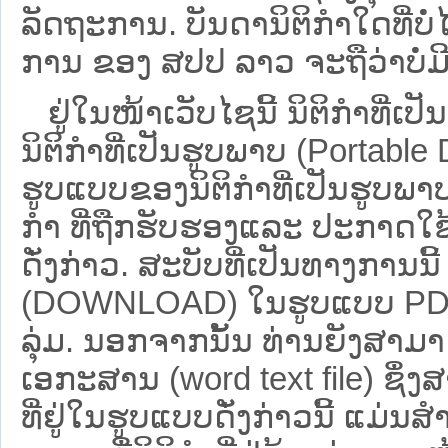
ລັດຖະການ. ບັນ​ດາ​ນິ​ຕິ​ກຳ​ໃດ​ທີ່ບໍ່
ການ ຂອງ ສປ​ປ ລາວ ​ຈະຖື​ວ່າບໍ່​ມີ​ຜົ
ຢູ່ໃນໜ້າ​ເວັບ​ໄຊ​ນີ້ ນິຕິກຳທີ
ນິຕິກໍາທີ່ເປັນຮູບພາບ (Portabl
ຮູບແບບຂອງນິຕິກໍາທີ່ເປັນຮູບພາບ
ກໍາ ທີ່ຖືກຮັບຮອງແລະ ປະກາດໃຊ
ດັ່ງກ່າວ. ສະບັບທີ່ເປັນທາງການນີ
(DOWNLOAD) ໃນຮູບແບບ PDF ໂດ
ລຸ່ມ. ນອກຈາກນັ້ນ ທ່ານຍັງສາມາດເ
ເອກະສານ (word text file) ຊຶ່
ທີ່ຢູ່ໃນຮູບແບບດັ່ງກ່າວນີ້ ແມ່ນສຳລ