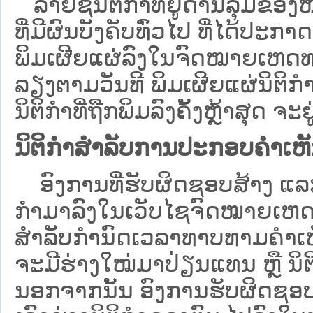
ລາຍຊື່ນິຕິກຳທີ່ຢູ່ດ້ານລຸ່ມຂອ
ທີ່ມີຜົນບັງຄັບທົ່ວໄປ ທີ່ໄດ້ປະກ
ພິມເຜີຍແຜ່ລົງໃນຈົດໝາຍເຫດທາ
ລຽງຕາມວັນທີ ພິມເຜີຍແຜ່ນິຕິ
ນິຕິກຳທີ່ຖືກພິມລົງຄັ້ງຫຼ້າສຸດ ຈະຢ
ນິຕິກຳສຳລັບການປະກອບຄຳເຫ
ອົງການທີ່ຮັບຜິດຊອບສ້າງ ແລະ 
ກຳມາລົງໃນ​ເວັບ​ໄຊຈົດໝາຍເຫ
ສໍາລັບກໍານົດເວລາທາບທາມຄໍາເຫັ
ຈະມີຮ່າງໃໝ່ມາປ່ຽນແທນ ຫຼື ນິ
ນອກຈາກນັ້ນ ອົງການຮັບຜິດຊອບ