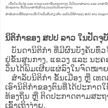
ເນື້ອໃນ​ເວັບ​ໄຊ​ ແລະ ການແນະນໍາຂັ້ນຕອນຕ່າງໆ ມີເປັນພາສາລາວ ແລະ ພາສາອັ
ລັດຖະການ ທີ່ເປັນພາສາອັງກິດແມ່ນແປບໍ່ເປັນທາງການ.
ສໍາລັບທ່ານທີ່ຕ້ອງການເຂົ້າໃຈເພີ່ມຕື່ມກ່ຽວກັບ ລະບົບນິຕິກຳຂອງ ສປປ ລາວ ກະລຸນາເຂົ
ນິຕິກຳຂອງ ສປປ ລາວ ໃນປັດຈຸບັ
ບັນດານິຕິກໍາ ທີ່ມີຜົນບັງຄັບທົ່ວ
ຢູ່ຂັ້ນ​ສູນ​ກາງ, ແຂວງ ແລະ ນະຄອ
ວັນໄດ້ພິມເຜີຍແຜ່ລົງໃນຈົດໝາຍ
ສຳລັບນິ​ຕິ​ກຳ ຂັ້ນເມືອງ ຫຼື 
ເອົານິຕິກຳຂອງຕົນທີ່ໄດ້ປະກາດໃຊ້ແ
ທ້ອງຖິ່ນ ຫຼື ຕິດປະກາດຕາມສະຖ
ເຂົ້າເຖິງງ່າຍ.