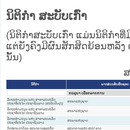
ນິຕິກໍາ ສະບັບເກົ່າ
(ນິຕິກໍາສະບັບເກົ່າ ແມ່ນນິຕິກໍ
ແຕ່ຍັງຄົງມີຜົນສັກສິດຍ້ອນຫລັງ 
ນັ້ນ)
ສ
ນິຕິກໍາ
ພາກສ່ວນຮັບຜິດຊອບ
ລັດຖະທຳມະນູນ ແຫ່ງ ສາທາລະນະລັດ
ສະພາແຫ່ງຊາດ
ປະຊາທິປະໄຕ ປະຊາຊົນລາວ (ສະບັບປັບປຸງ)
ລັດຖະທຳມະນູນ ແຫ່ງ ສາທາລະນະລັດ
ສະພາແຫ່ງຊາດ
ປະຊາທິປະໄຕ ປະຊາຊົນລາວ
ລັດຖະທຳມະນູນ ແຫ່ງ ສາທາລະນະລັດ
ສະພາແຫ່ງຊາດ
ປະຊາທິປະໄຕ ປະຊາຊົນລາວ
ກົດໝາຍວ່າດ້ວຍ ທະນາຄານທຸລະກິດ
ທະນາຄານແຫ່ງ ສປປ ລາວ