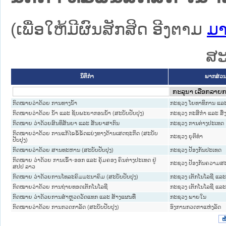
(ເພື່ອໃຫ້ມີຜົນສັກສິດ ອີງຕາມ
ມາ
ສະ
ນິຕິກໍາ
ພາກສ່ວນ
ກົດໝາຍວ່າດ້ວຍ ການທາງນໍ້າ
ກະຊວງ ໂຍທາທິການ ແລະ 
ກົດໝາຍວ່າດ້ວຍ ນ້ຳ ແລະ ຊັບພະຍາກອນນ້ຳ (ສະບັບປັບປຸງ)
ກະຊວງ ກະສິກຳ ແລະ ສິ່
ກົດໝາຍ ວ່າດ້ວຍສົນທິສັນຍາ ແລະ ສັນຍາສາກົນ
ກະຊວງ ການຕ່າງປະເທດ
ກົດໝາຍວ່າດ້ວຍ ການແກ້ໄຂຂໍ້ຂັດແຍ່ງທາງດ້ານເສດຖະກິດ (ສະບັບ
ກະຊວງ ຍຸຕິທໍາ
ປັບປຸງ)
ກົດໝາຍວ່າດ້ວຍ ສານທະຫານ (ສະບັບປັບປຸງ)
ກະຊວງ ປ້ອງກັນປະເທດ
ກົດໝາຍ ວ່າດ້ວຍ ການເຂົ້າ-ອອກ ແລະ ຄຸ້ມຄອງ ຄົນຕ່າງປະເທດ ຢູ່
ກະຊວງ ປ້ອງກັນຄວາມສ
ສປປ ລາວ
ກົດໝາຍ ວ່າດ້ວຍການໂທລະຄົມມະນາຄົມ (ສະບັບປັບປຸງ)
ກະຊວງ ເຕັກໂນໂລຊີ ແລະ
ກົດໝາຍວ່າດ້ວຍ ການຖ່າຍທອດເຕັກໂນໂລຊີ
ກະຊວງ ເຕັກໂນໂລຊີ ແລະ
ກົດໝາຍ ວ່າດ້ວຍການສໍາຫຼວດວັດແທກ ແລະ ສ້າງແຜນທີ່
ກະຊວງ ພາຍໃນ
ກົດໝາຍວ່າດ້ວຍ ການກວດກາລັດ (ສະບັບປັບປຸງ)
ອົງການກວດກາແຫ່ງລັດ
ໜ