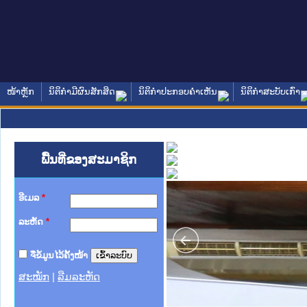
ໜ້າຫຼັກ
ນິຕິກໍາມີຜົນສັກສິດ
ນິຕິກໍາປະກອບຄໍາເຫັນ
ນິຕິກໍາສະບັບເກົ່າ
ພື້ນທີ່ຂອງສະມາຊິກ
ອີເມລ
*
ລະຫັດ
*
ຈື່ຂໍ້ມູນໄວ້ຄັ້ງໜ້າ
ສະໝັກ
|
ລືມລະຫັດ