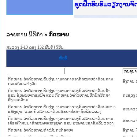
Ministry of Justice 
ເຜີຍແຜ່ວັບໄຊຈົດໝາຍເ
ກະຊວງຍຸຕິທຳ
ຊຸດຝຶກອົບຮົມວຽກງານຈ
ກອງປະຊຸມທົບທວນຄືນກາ
ຝຶກອົບຮົມ ຜູ່ປະສານງ
ຝຶກອົບຮົມ ຜູ່ປະສານງ
ເຜີຍແຜ່ແອັບກົດໝາຍລາ
ເຜີຍແຜ່ແອັບກົດໝາຍລາ
ຍົກລະດັບວຽກງານຈົດໝ
ຊຸດຝຶກອົບຮົມວຽກງານ
ລາຍການ ນິຕິກໍາ
» ກົດໝາຍ
ສະແດງ 1-10 ຂອງ 132 ຜົນທີ່ໄດ້ຮັບ.
ຫົວຂໍ້
ກົດໝາຍ ວ່າດ້ວຍການປັບປຸງບາງມາດຕາຂອງກົດໝາຍວ່າດ້ວຍການ
ອົງການ
ກວດສອບແຫ່ງລັດ
ກົດໝາຍ ວ່າດ້ວຍການປັບປຸງບາງມາດຕາຂອງກົດໝາຍວ່າດ້ວຍນໍ້າ
ແລະ ຊັບພະຍາກອນນໍ້າ ແລະ ກົດໝາຍວ່າດ້ວຍການປົກປັກຮັກສາ
ກະຊວງ ກ
ສິ່ງແວດລ້ອມ
ກົດໝາຍ ວ່າດ້ວຍການປັບປຸງບາງມາດຕາຂອງກົດໝາຍວ່າດ້ວຍສະພາ
ສະພາແຫ
ແຫ່ງຊາດ ແລະ ກົດໝາຍວ່າດ້ວຍສະພາປະຊາຊົນຂັ້ນແຂວງ
ກົດໝາຍ ວ່າດ້ວຍການປັບປຸງບາງມາດຕາຂອງກົດໝາຍວ່າດ້ວຍການ
ສະພາແຫ
ເລືອກຕັ້ງສະມາຊິກສະພາແຫ່ງຊາດ ແລະ ສະພາປະຊາຊົນຂັ້ນແຂວງ
ກົດໝາຍ ວ່າດ້ວຍການດໍາເນີນຄະດີອາຍາ
ອົງການ