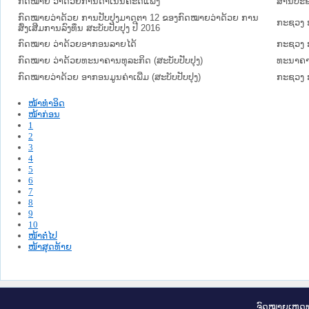
ກົດໝາຍ ວ່າດ້ວຍການດໍາເນີນຄະດີແພ່ງ
ສານປະຊ
ກົດໝາຍວ່າດ້ວຍ ການປັບປຸງມາດຕາ 12 ຂອງກົດໝາຍວ່າດ້ວຍ ການ
ກະຊວງ 
ສົ່ງເສີມການລົງທຶນ ສະບັບປັບປຸງ ປີ 2016
ກົດໝາຍ ວ່າດ້ວຍອາກອນລາຍໄດ້
ກະຊວງ 
ກົດໝາຍ ວ່າດ້ວຍທະນາຄານທຸລະກິດ (ສະບັບປັບປຸງ)
ທະນາຄາ
ກົດໝາຍວ່າດ້ວຍ ອາກອນມູນຄ່າເພີ່ມ (ສະບັບປັບປຸງ)
ກະຊວງ 
ໜ້າທໍາອິດ
ໜ້າກ່ອນ
1
2
3
4
5
6
7
8
9
10
ໜ້າຕໍ່ໄປ
ໜ້າສຸດທ້າຍ
ຈົດ​ໝາຍ​ເຫດ​ທ